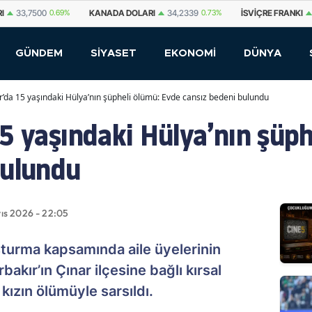
NADA DOLARI
34,2339
0.73%
İSVIÇRE FRANKI
59,1179
0.82%
YUAN O
GÜNDEM
SİYASET
EKONOMİ
DÜNYA
r’da 15 yaşındaki Hülya’nın şüpheli ölümü: Evde cansız bedeni bulundu
5 yaşındaki Hülya’nın şüph
bulundu
yıs 2026 - 22:05
ruşturma kapsamında aile üyelerinin
akır’ın Çınar ilçesine bağlı kırsal
kızın ölümüyle sarsıldı.