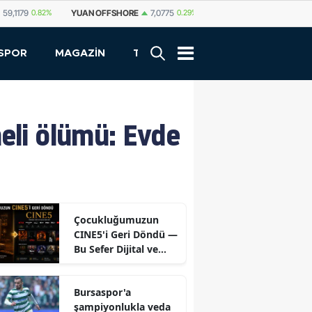
FFSHORE
7,0775
0.29%
YUAN
7,0812
0.29%
RUBLE
0,5825
0.65%
SPOR
MAGAZİN
TEKNOLOJİ
eli ölümü: Evde
Çocukluğumuzun
CINE5'i Geri Döndü —
Bu Sefer Dijital ve
Ücretsiz
Bursaspor'a
şampiyonlukla veda