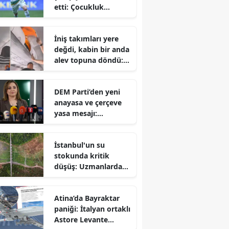
etti: Çocukluk
hayalini
gerçekleştiren Talha
İniş takımları yere
Yünkuş yeni takımına
değdi, kabin bir anda
imzayı attı
alev topuna döndü:
Yolcuların korku dolu
anları
DEM Parti’den yeni
anayasa ve çerçeve
yasa mesajı:
Hazırlıklar
tamamlanıyor ancak
İstanbul'un su
takvim belirsiz
stokunda kritik
düşüş: Uzmanlardan
sonbahar öncesi
tasarruf çağrısı
Atina’da Bayraktar
paniği: İtalyan ortaklı
Astore Levante