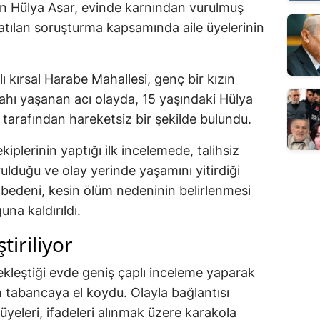
n Hülya Asar, evinde karnından vurulmuş
şlatılan soruşturma kapsamında aile üyelerinin
lı kırsal Harabe Mahallesi, genç bir kızın
bahı yaşanan acı olayda, 15 yaşındaki Hülya
ı tarafından hareketsiz bir şekilde bulundu.
kiplerinin yaptığı ilk incelemede, talihsiz
ulduğu ve olay yerinde yaşamını yitirdiği
z bedeni, kesin ölüm nedeninin belirlenmesi
na kaldırıldı.
iriliyor
ekleştiği evde geniş çaplı inceleme yaparak
n tabancaya el koydu. Olayla bağlantısı
 üyeleri, ifadeleri alınmak üzere karakola