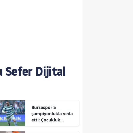
Sefer Dijital
Bursaspor'a
şampiyonlukla veda
etti: Çocukluk
hayalini
gerçekleştiren Talha