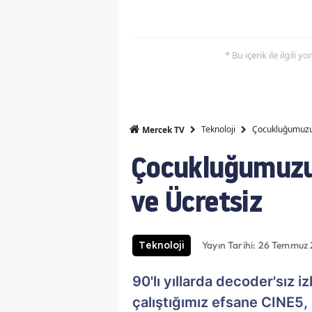
* Bu içerik ile ilgili 
Teknoloji
Çocukluğumuzun
Mercek TV
Çocukluğumuzun
ve Ücretsiz
Yayın Tarihi: 26 Temmuz 
Teknoloji
90'lı yıllarda decoder'sız 
çalıştığımız efsane CINE5