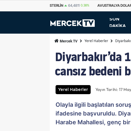
STERLIN
64,4811
0.38%
AVUSTRALYA DOLARI
33,7500
0.69%
KA
SON
DAKİKA
Yerel Haberler
Diyarbakı
Mercek TV
Diyarbakır’da 1
cansız bedeni 
Yayın Tarihi: 17 Ma
Yerel Haberler
Olayla ilgili başlatılan so
ifadesine başvuruldu. Diyarb
Harabe Mahallesi, genç bir 