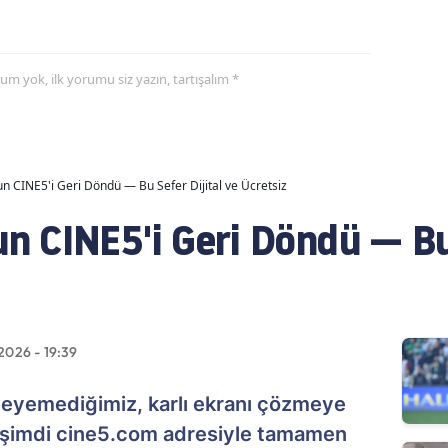
yorum yok, ilk yorumu siz yazın, tartışalım *
 CINE5'i Geri Döndü — Bu Sefer Dijital ve Ücretsiz
 CINE5'i Geri Döndü — Bu 
2026 - 19:39
izleyemediğimiz, karlı ekranı çözmeye
, şimdi cine5.com adresiyle tamamen