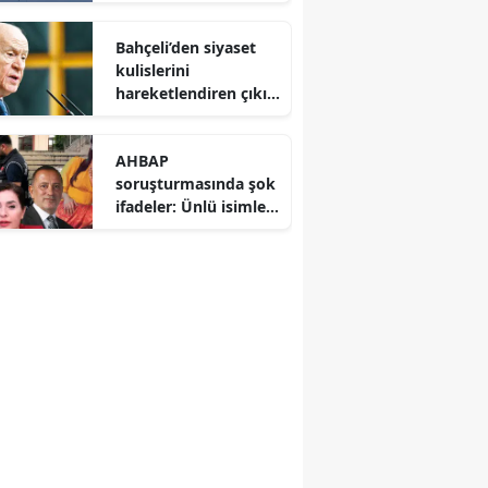
Avrupa savunma
dengelerini altüst etti
Bahçeli’den siyaset
kulislerini
hareketlendiren çıkış:
CHP’deki bölünme
Hazine yardımına
AHBAP
yansımalı
soruşturmasında şok
ifadeler: Ünlü isimler
ve gazeteciler savcılık
karşısında hesap
verdi