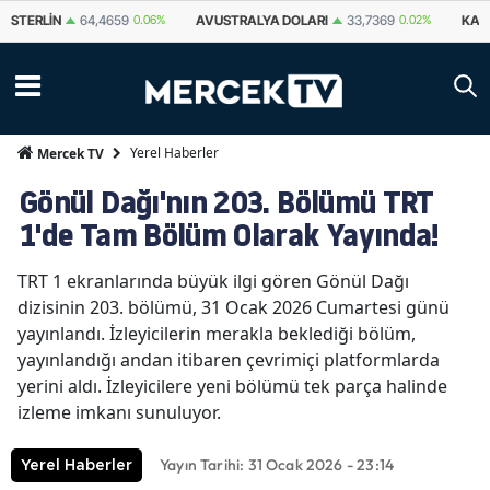
STERLIN
64,4659
0.06%
AVUSTRALYA DOLARI
33,7369
0.02%
KAN
Yerel Haberler
Mercek TV
Gönül Dağı'nın 203. Bölümü TRT
1'de Tam Bölüm Olarak Yayında!
TRT 1 ekranlarında büyük ilgi gören Gönül Dağı
dizisinin 203. bölümü, 31 Ocak 2026 Cumartesi günü
yayınlandı. İzleyicilerin merakla beklediği bölüm,
yayınlandığı andan itibaren çevrimiçi platformlarda
yerini aldı. İzleyicilere yeni bölümü tek parça halinde
izleme imkanı sunuluyor.
Yayın Tarihi: 31 Ocak 2026 - 23:14
Yerel Haberler