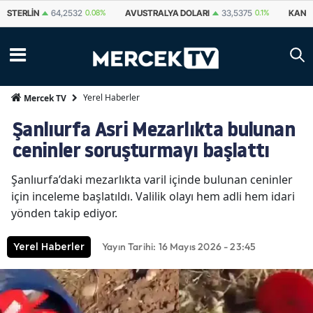
STERLIN
64,2532
0.08%
AVUSTRALYA DOLARI
33,5375
0.1%
KANA
Yerel Haberler
Mercek TV
Şanlıurfa Asri Mezarlıkta bulunan
ceninler soruşturmayı başlattı
Şanlıurfa’daki mezarlıkta varil içinde bulunan ceninler
için inceleme başlatıldı. Valilik olayı hem adli hem idari
yönden takip ediyor.
Yayın Tarihi: 16 Mayıs 2026 - 23:45
Yerel Haberler