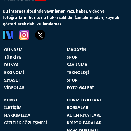
Bu internet sitesinde yayınlanan yazı, haber, video ve
fotoğrafların her türlü hakkı saklıdır. İzin alınmadan, kaynak
gösterilerek dahi kullanılamaz.
GÜNDEM
MAGAZİN
TÜRKİYE
SPOR
DÜNYA
SAVUNMA
EKONOMİ
TEKNOLOJİ
SİYASET
SPOR
VİDEOLAR
FOTO GALERİ
KÜNYE
DÖVİZ FİYATLARI
İLETİŞİM
BORSALAR
HAKKIMIZDA
ALTIN FİYATLARI
GİZLİLİK SÖZLEŞMESİ
KRİPTO PARALAR
HAVA DURUMU