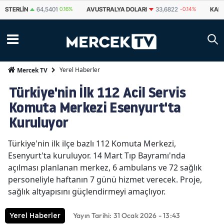
AVUSTRALYA DOLARI
33,6822
-0.14%
KANADA DOLARI
34,2349
0.05%
Yerel Haberler
Mercek TV
Türkiye'nin İlk 112 Acil Servis
Komuta Merkezi Esenyurt'ta
Kuruluyor
Türkiye'nin ilk ilçe bazlı 112 Komuta Merkezi,
Esenyurt'ta kuruluyor. 14 Mart Tıp Bayramı'nda
açılması planlanan merkez, 6 ambulans ve 72 sağlık
personeliyle haftanın 7 günü hizmet verecek. Proje,
sağlık altyapısını güçlendirmeyi amaçlıyor.
Yayın Tarihi: 31 Ocak 2026 - 13:43
Yerel Haberler