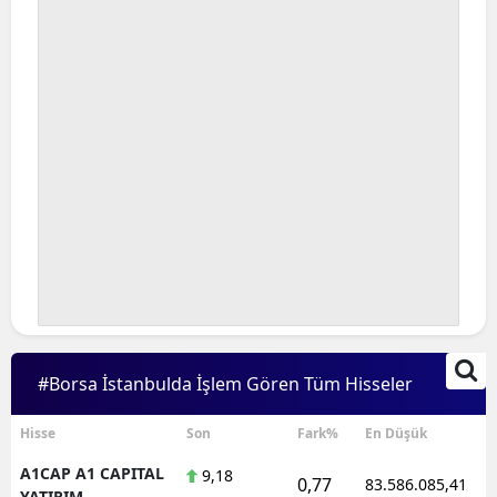
#Borsa İstanbulda İşlem Gören Tüm Hisseler
Hisse
Son
Fark%
En Düşük
A1CAP A1 CAPITAL
9,18
0,77
83.586.085,41
YATIRIM