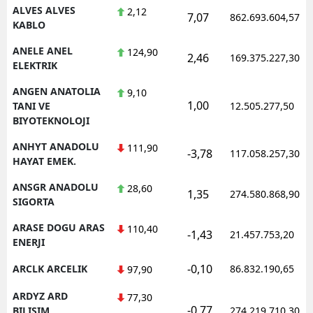
ALVES ALVES
2,12
7,07
862.693.604,57
KABLO
ANELE ANEL
124,90
2,46
169.375.227,30
ELEKTRIK
ANGEN ANATOLIA
9,10
1,00
TANI VE
12.505.277,50
BIYOTEKNOLOJI
ANHYT ANADOLU
111,90
-3,78
117.058.257,30
HAYAT EMEK.
ANSGR ANADOLU
28,60
1,35
274.580.868,90
SIGORTA
ARASE DOGU ARAS
110,40
-1,43
21.457.753,20
ENERJI
-0,10
ARCLK ARCELIK
86.832.190,65
97,90
ARDYZ ARD
77,30
-0,77
BILISIM
274.219.710,30