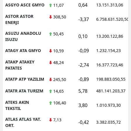
0,64
ASGYO ASCE GMYO
13.151.313,06
11,07
ASTOR ASTOR
308,50
-3,37
6.758.631.520,50
ENERJI
ASUZU ANADOLU
50,45
0,10
13.200.122,86
ISUZU
-0,09
ATAGY ATA GMYO
1.232.154,23
10,59
ATAKP ATAKEY
48,24
-2,74
16.377.723,46
PATATES
-0,89
ATATP ATP YAZILIM
198.883.050,55
245,50
5,78
ATATR ATA TURIZM
481.141.203,37
14,65
ATEKS AKIN
106,40
3,80
1.010.973,30
TEKSTIL
ATLAS ATLAS YAT.
7,13
-0,42
3.382.035,72
ORT.