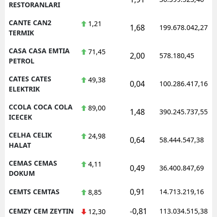
RESTORANLARI
CANTE CAN2
1,21
1,68
199.678.042,27
TERMIK
CASA CASA EMTIA
71,45
2,00
578.180,45
PETROL
CATES CATES
49,38
0,04
100.286.417,16
ELEKTRIK
CCOLA COCA COLA
89,00
1,48
390.245.737,55
ICECEK
CELHA CELIK
24,98
0,64
58.444.547,38
HALAT
CEMAS CEMAS
4,11
0,49
36.400.847,69
DOKUM
0,91
CEMTS CEMTAS
14.713.219,16
8,85
-0,81
CEMZY CEM ZEYTIN
113.034.515,38
12,30