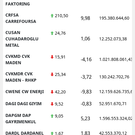
FAKTORING
CRFSA
210,50
9,98
195.380.644,60
CARREFOURSA
CUSAN
24,76
1,06
CUHADAROGLU
12.252.073,38
METAL
CVKMD CVK
15,91
-4,16
1.021.808.061,43
MADEN
CVKMDR CVK
25,34
-3,72
130.242.702,76
MADEN - RHKP
-9,83
CWENE CW ENERJI
12.159.626.735,6
42,20
-0,83
DAGI DAGI GIYIM
52.951.670,71
9,52
DAPGM DAP
9,05
5,23
1.596.553.324,02
GAYRIMENKUL
1,83
DARDL DARDANEL
42.553.370,12
1,67