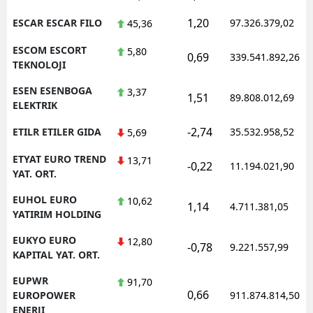
1,20
ESCAR ESCAR FILO
97.326.379,02
45,36
ESCOM ESCORT
5,80
0,69
339.541.892,26
TEKNOLOJI
ESEN ESENBOGA
3,37
1,51
89.808.012,69
ELEKTRIK
-2,74
ETILR ETILER GIDA
35.532.958,52
5,69
ETYAT EURO TREND
13,71
-0,22
11.194.021,90
YAT. ORT.
EUHOL EURO
10,62
1,14
4.711.381,05
YATIRIM HOLDING
EUKYO EURO
12,80
-0,78
9.221.557,99
KAPITAL YAT. ORT.
EUPWR
91,70
0,66
EUROPOWER
911.874.814,50
ENERJI