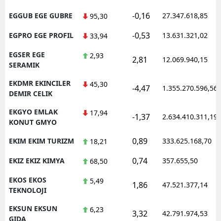
-0,16
EGGUB EGE GUBRE
27.347.618,85
95,30
-0,53
EGPRO EGE PROFIL
13.631.321,02
33,94
EGSER EGE
2,93
2,81
12.069.940,15
SERAMIK
EKDMR EKINCILER
45,30
-4,47
1.355.270.596,56
DEMIR CELIK
EKGYO EMLAK
17,94
-1,37
2.634.410.311,19
KONUT GMYO
0,89
EKIM EKIM TURIZM
333.625.168,70
18,21
0,74
EKIZ EKIZ KIMYA
357.655,50
68,50
EKOS EKOS
5,49
1,86
47.521.377,14
TEKNOLOJI
EKSUN EKSUN
6,23
3,32
42.791.974,53
GIDA