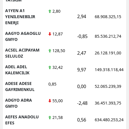
A1YEN A1
2,80
2,94
YENILENEBILIR
68.908.325,15
ENERJI
AAGYO AGAOGLU
12,87
-0,85
85.536.212,74
GMYO
ACSEL ACIPAYAM
128,50
2,47
26.128.191,00
SELULOZ
ADEL ADEL
32,42
9,97
149.318.118,44
KALEMCILIK
ADESE ADESE
0,85
0,00
52.065.239,39
GAYRIMENKUL
ADGYO ADRA
55,00
-2,48
36.451.393,75
GMYO
AEFES ANADOLU
21,58
0,56
634.480.253,24
EFES