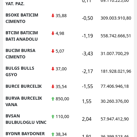
0,11
69.110.225,00
YAT. PAZ.
BSOKE BATICIM
35,88
-0,50
309.003.910,80
CIMENTO
BTCIM BATICIM
4,98
-1,19
558.742.666,51
BATI ANADOLU
BUCIM BURSA
5,07
-3,43
31.007.700,29
CIMENTO
BULGS BULLS
37,00
-2,17
181.928.021,96
GSYO
-1,55
BURCE BURCELIK
77.406.946,18
35,54
BURVA BURCELIK
850,00
1,55
30.260.376,00
VANA
BVSAN
110,00
2,04
57.947.412,90
BULBULOGLU VINC
BYDNR BAYDONER
38,34
1,91
36.399.523,46