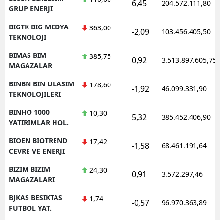
6,45
204.572.111,80
GRUP ENERJI
BIGTK BIG MEDYA
363,00
-2,09
103.456.405,50
TEKNOLOJI
BIMAS BIM
385,75
0,92
3.513.897.605,75
MAGAZALAR
BINBN BIN ULASIM
178,60
-1,92
46.099.331,90
TEKNOLOJILERI
BINHO 1000
10,30
5,32
385.452.406,90
YATIRIMLAR HOL.
BIOEN BIOTREND
17,42
-1,58
68.461.191,64
CEVRE VE ENERJI
BIZIM BIZIM
24,30
0,91
3.572.297,46
MAGAZALARI
BJKAS BESIKTAS
1,74
-0,57
96.970.363,89
FUTBOL YAT.