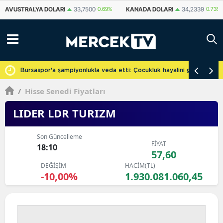
KANADA DOLARI
34,2339
0.73%
İSVIÇRE FRANKI
59,1179
0.82%
YU
cretsiz
Bursaspor'a şampiyonlukla veda etti: Çocukluk hayalini gerçekleşti
/
Hisse Senedi Fiyatları
LIDER LDR TURIZM
Son Güncelleme
FİYAT
18:10
57,60
DEĞİŞİM
HACİM(TL)
-10,00%
1.930.081.060,45