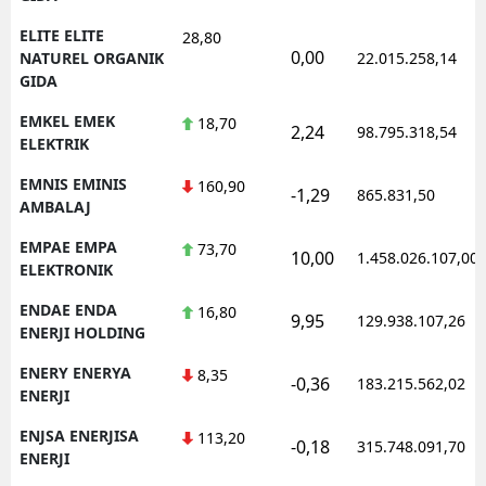
ELITE ELITE
28,80
0,00
NATUREL ORGANIK
22.015.258,14
GIDA
EMKEL EMEK
18,70
2,24
98.795.318,54
ELEKTRIK
EMNIS EMINIS
160,90
-1,29
865.831,50
AMBALAJ
EMPAE EMPA
73,70
10,00
1.458.026.107,00
ELEKTRONIK
ENDAE ENDA
16,80
9,95
129.938.107,26
ENERJI HOLDING
ENERY ENERYA
8,35
-0,36
183.215.562,02
ENERJI
ENJSA ENERJISA
113,20
-0,18
315.748.091,70
ENERJI