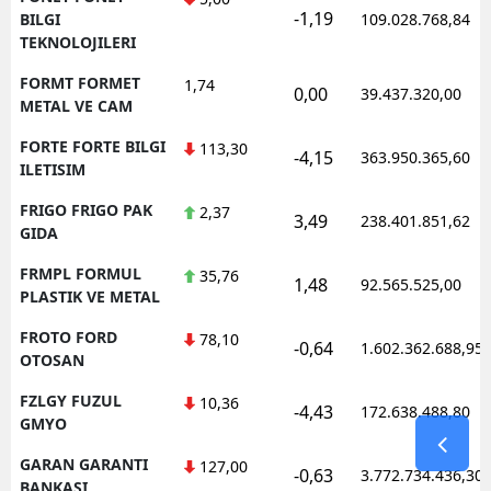
-1,19
BILGI
109.028.768,84
TEKNOLOJILERI
FORMT FORMET
1,74
0,00
39.437.320,00
METAL VE CAM
FORTE FORTE BILGI
113,30
-4,15
363.950.365,60
ILETISIM
FRIGO FRIGO PAK
2,37
3,49
238.401.851,62
GIDA
FRMPL FORMUL
35,76
1,48
92.565.525,00
PLASTIK VE METAL
FROTO FORD
78,10
-0,64
1.602.362.688,95
OTOSAN
FZLGY FUZUL
10,36
-4,43
172.638.488,80
GMYO
GARAN GARANTI
127,00
-0,63
3.772.734.436,30
BANKASI