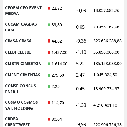
CEOEM CEO EVENT
22,82
-0,09
13.057.682,76
MEDYA
CGCAM CAGDAS
39,80
0,05
70.456.162,06
CAM
-0,36
CIMSA CIMSA
329.636.288,88
44,82
-1,10
CLEBI CELEBI
35.898.068,00
1.437,00
5,22
CMBTN CIMBETON
185.153.083,00
1.614,00
2,47
CMENT CIMENTAS
1.045.824,50
279,50
CONSE CONSUS
2,25
0,45
18.969.734,97
ENERJI
COSMO COSMOS
114,70
-1,38
4.216.401,10
YAT. HOLDING
CRDFA
30,64
-9,99
CREDITWEST
220.906.756,38