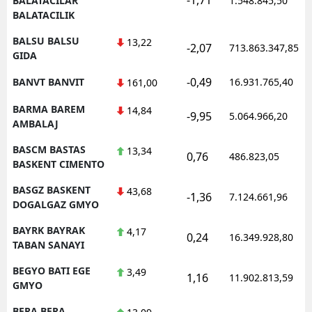
BALATACILAR
1.548.845,50
BALATACILIK
BALSU BALSU
13,22
-2,07
713.863.347,85
GIDA
-0,49
BANVT BANVIT
16.931.765,40
161,00
BARMA BAREM
14,84
-9,95
5.064.966,20
AMBALAJ
BASCM BASTAS
13,34
0,76
486.823,05
BASKENT CIMENTO
BASGZ BASKENT
43,68
-1,36
7.124.661,96
DOGALGAZ GMYO
BAYRK BAYRAK
4,17
0,24
16.349.928,80
TABAN SANAYI
BEGYO BATI EGE
3,49
1,16
11.902.813,59
GMYO
BERA BERA