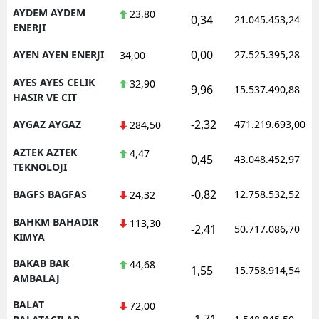
AYDEM AYDEM
23,80
0,34
21.045.453,24
ENERJI
0,00
AYEN AYEN ENERJI
27.525.395,28
34,00
AYES AYES CELIK
32,90
9,96
15.537.490,88
HASIR VE CIT
-2,32
AYGAZ AYGAZ
471.219.693,00
284,50
AZTEK AZTEK
4,47
0,45
43.048.452,97
TEKNOLOJI
-0,82
BAGFS BAGFAS
12.758.532,52
24,32
BAHKM BAHADIR
113,30
-2,41
50.717.086,70
KIMYA
BAKAB BAK
44,68
1,55
15.758.914,54
AMBALAJ
BALAT
72,00
-1,71