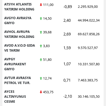
ATSYH ATLANTIS
111,00
-0,89
2.295.929,00
YATIRIM HOLDING
AVGYO AVRASYA
14,50
2,40
44.994.022,34
GMYO
AVHOL AVRUPA
39,68
2,69
69.627.858,26
YATIRIM HOLDING
AVOD A.V.O.D GIDA
3,83
1,59
9.570.527,97
VE TARIM
AVPGY
51,80
1,07
AVRUPAKENT
10.331.507,80
GMYO
AVTUR AVRASYA
12,74
0,71
7.463.383,75
PETROL VE TUR.
AYCES
453,75
-2,10
ALTINYUNUS
30.146.105,50
CESME