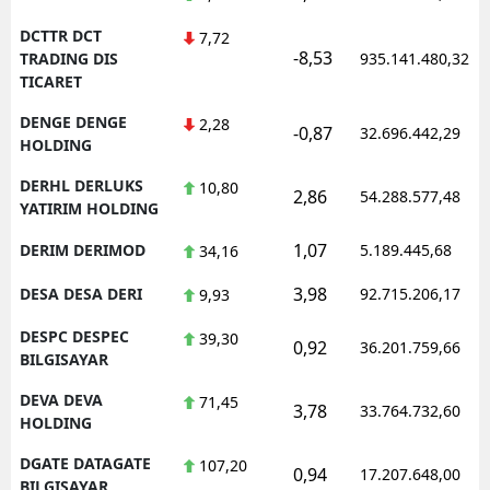
DCTTR DCT
7,72
-8,53
TRADING DIS
935.141.480,32
TICARET
DENGE DENGE
2,28
-0,87
32.696.442,29
HOLDING
DERHL DERLUKS
10,80
2,86
54.288.577,48
YATIRIM HOLDING
1,07
DERIM DERIMOD
5.189.445,68
34,16
3,98
DESA DESA DERI
92.715.206,17
9,93
DESPC DESPEC
39,30
0,92
36.201.759,66
BILGISAYAR
DEVA DEVA
71,45
3,78
33.764.732,60
HOLDING
DGATE DATAGATE
107,20
0,94
17.207.648,00
BILGISAYAR