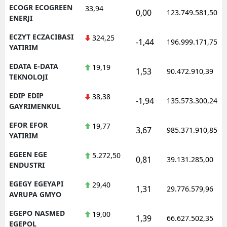
ECOGR ECOGREEN
33,94
0,00
123.749.581,50
ENERJI
ECZYT ECZACIBASI
324,25
-1,44
196.999.171,75
YATIRIM
EDATA E-DATA
19,19
1,53
90.472.910,39
TEKNOLOJI
EDIP EDIP
38,38
-1,94
135.573.300,24
GAYRIMENKUL
EFOR EFOR
19,77
3,67
985.371.910,85
YATIRIM
EGEEN EGE
5.272,50
0,81
39.131.285,00
ENDUSTRI
EGEGY EGEYAPI
29,40
1,31
29.776.579,96
AVRUPA GMYO
EGEPO NASMED
19,00
1,39
66.627.502,35
EGEPOL