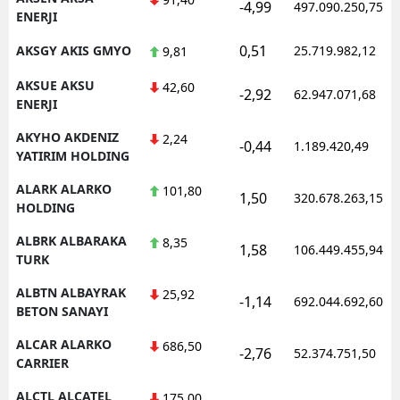
-4,99
497.090.250,75
ENERJI
0,51
AKSGY AKIS GMYO
25.719.982,12
9,81
AKSUE AKSU
42,60
-2,92
62.947.071,68
ENERJI
AKYHO AKDENIZ
2,24
-0,44
1.189.420,49
YATIRIM HOLDING
ALARK ALARKO
101,80
1,50
320.678.263,15
HOLDING
ALBRK ALBARAKA
8,35
1,58
106.449.455,94
TURK
ALBTN ALBAYRAK
25,92
-1,14
692.044.692,60
BETON SANAYI
ALCAR ALARKO
686,50
-2,76
52.374.751,50
CARRIER
ALCTL ALCATEL
175,00