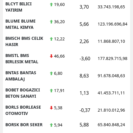
BLCYT BILICI
19,60
3,70
33.743.198,65
YATIRIM
BLUME BLUME
36,20
5,66
123.196.696,84
METAL KIMYA
BMSCH BMS CELIK
12,22
2,26
11.868.807,10
HASIR
BMSTL BMS
46,66
-3,60
177.829.715,98
BIRLESIK METAL
BNTAS BANTAS
6,80
8,63
91.678.048,63
AMBALAJ
BOBET BOGAZICI
17,91
1,13
41.453.711,11
BETON SANAYI
BORLS BORLEASE
5,38
-0,37
21.810.012,96
OTOMOTIV
5,88
BORSK BOR SEKER
65.840.848,24
5,94