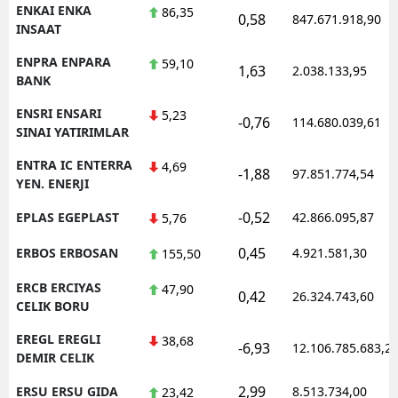
ENKAI ENKA
86,35
0,58
847.671.918,90
INSAAT
ENPRA ENPARA
59,10
1,63
2.038.133,95
BANK
ENSRI ENSARI
5,23
-0,76
114.680.039,61
SINAI YATIRIMLAR
ENTRA IC ENTERRA
4,69
-1,88
97.851.774,54
YEN. ENERJI
-0,52
EPLAS EGEPLAST
42.866.095,87
5,76
0,45
ERBOS ERBOSAN
4.921.581,30
155,50
ERCB ERCIYAS
47,90
0,42
26.324.743,60
CELIK BORU
EREGL EREGLI
38,68
-6,93
12.106.785.683,2
DEMIR CELIK
2,99
ERSU ERSU GIDA
8.513.734,00
23,42