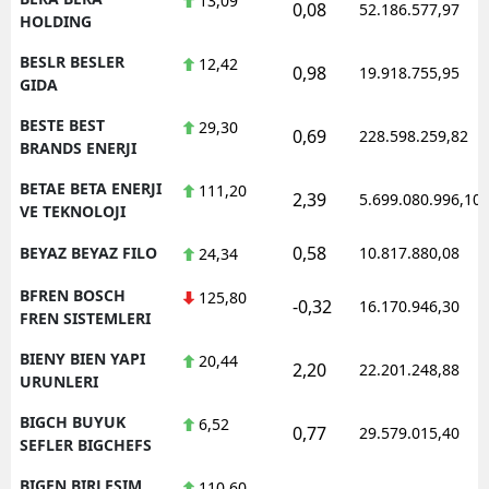
13,09
0,08
52.186.577,97
HOLDING
BESLR BESLER
12,42
0,98
19.918.755,95
GIDA
BESTE BEST
29,30
0,69
228.598.259,82
BRANDS ENERJI
BETAE BETA ENERJI
111,20
2,39
5.699.080.996,10
VE TEKNOLOJI
0,58
BEYAZ BEYAZ FILO
10.817.880,08
24,34
BFREN BOSCH
125,80
-0,32
16.170.946,30
FREN SISTEMLERI
BIENY BIEN YAPI
20,44
2,20
22.201.248,88
URUNLERI
BIGCH BUYUK
6,52
0,77
29.579.015,40
SEFLER BIGCHEFS
BIGEN BIRLESIM
110,60