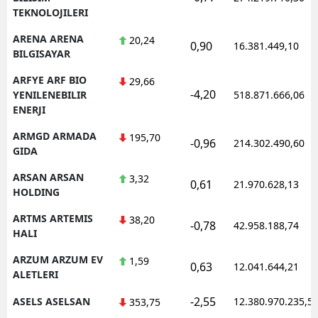
TEKNOLOJILERI
ARENA ARENA
20,24
0,90
16.381.449,10
BILGISAYAR
ARFYE ARF BIO
29,66
-4,20
YENILENEBILIR
518.871.666,06
ENERJI
ARMGD ARMADA
195,70
-0,96
214.302.490,60
GIDA
ARSAN ARSAN
3,32
0,61
21.970.628,13
HOLDING
ARTMS ARTEMIS
38,20
-0,78
42.958.188,74
HALI
ARZUM ARZUM EV
1,59
0,63
12.041.644,21
ALETLERI
-2,55
ASELS ASELSAN
12.380.970.235,5
353,75