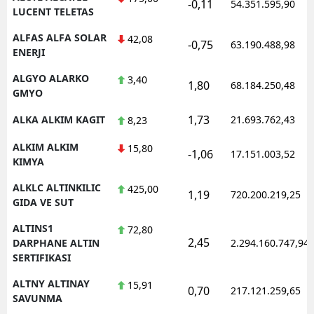
-0,11
54.351.595,90
LUCENT TELETAS
ALFAS ALFA SOLAR
42,08
-0,75
63.190.488,98
ENERJI
ALGYO ALARKO
3,40
1,80
68.184.250,48
GMYO
1,73
ALKA ALKIM KAGIT
21.693.762,43
8,23
ALKIM ALKIM
15,80
-1,06
17.151.003,52
KIMYA
ALKLC ALTINKILIC
425,00
1,19
720.200.219,25
GIDA VE SUT
ALTINS1
72,80
2,45
DARPHANE ALTIN
2.294.160.747,94
SERTIFIKASI
ALTNY ALTINAY
15,91
0,70
217.121.259,65
SAVUNMA