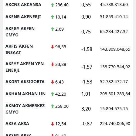
0,55
AKCNS AKCANSA
45.788.813,60
236,40
0,90
AKENR AKENERJI
51.859.410,14
10,14
AKFGY AKFEN
2,69
0,75
65.234.427,32
GMYO
AKFIS AKFEN
96,55
-1,58
143.809.048,65
INSAAT
AKFYE AKFEN YEN.
23,88
-1,57
138.770.544,92
ENERJI
-1,53
AKGRT AKSIGORTA
52.782.472,17
6,43
1,01
AKHAN AKHAN UN
208.501.289,64
42,20
AKMGY AKMERKEZ
258,00
3,20
15.894.575,15
GMYO
-0,87
AKSA AKSA
224.740.006,90
12,54
AKSEN AKSA
91,40