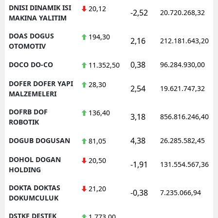
DNISI DINAMIK ISI
20,12
-2,52
20.720.268,32
MAKINA YALITIM
DOAS DOGUS
194,30
2,16
212.181.643,20
OTOMOTIV
0,38
DOCO DO-CO
96.284.930,00
11.352,50
DOFER DOFER YAPI
28,30
2,54
19.621.747,32
MALZEMELERI
DOFRB DOF
136,40
3,18
856.816.246,40
ROBOTIK
4,38
DOGUB DOGUSAN
26.285.582,45
81,05
DOHOL DOGAN
20,50
-1,91
131.554.567,36
HOLDING
DOKTA DOKTAS
21,20
-0,38
7.235.066,94
DOKUMCULUK
DSTKF DESTEK
1.773,00