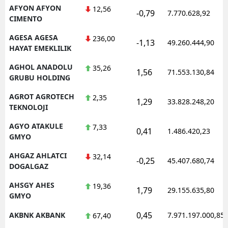
AFYON AFYON
12,56
-0,79
7.770.628,92
CIMENTO
AGESA AGESA
236,00
-1,13
49.260.444,90
HAYAT EMEKLILIK
AGHOL ANADOLU
35,26
1,56
71.553.130,84
GRUBU HOLDING
AGROT AGROTECH
2,35
1,29
33.828.248,20
TEKNOLOJI
AGYO ATAKULE
7,33
0,41
1.486.420,23
GMYO
AHGAZ AHLATCI
32,14
-0,25
45.407.680,74
DOGALGAZ
AHSGY AHES
19,36
1,79
29.155.635,80
GMYO
0,45
AKBNK AKBANK
7.971.197.000,85
67,40