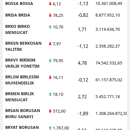
-1,13
BOSSA BOSSA
10.361.008,49
6,12
-0,82
BRISA BRISA
8.877.952,10
78,25
BRKO BIRKO
10,70
1,71
3.114.636,70
MENSUCAT
BRKSN BERKOSAN
7,97
-1,12
2.358.282,37
YALITIM
BRKVY BIRIKIM
79,95
4,78
74.542.532,65
VARLIK YONETIM
BRLSM BIRLESIM
16,11
-0,12
61.157.875,02
MUHENDISLIK
BRMEN BIRLIK
18,10
2,72
5.452.771,18
MENSUCAT
BRSAN BORUSAN
572,00
-1,89
1.308.264.872,50
BORU SANAYI
BRYAT BORUSAN
1.767,00