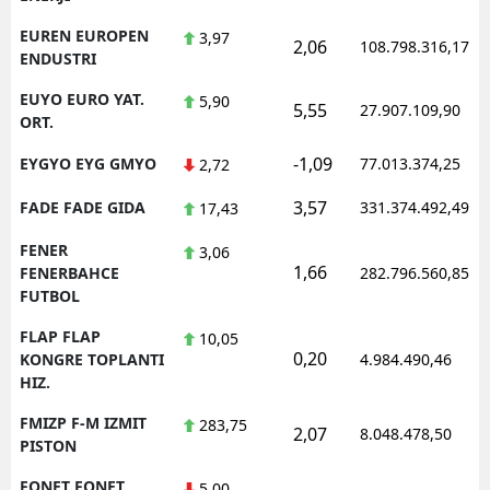
EUREN EUROPEN
3,97
2,06
108.798.316,17
ENDUSTRI
EUYO EURO YAT.
5,90
5,55
27.907.109,90
ORT.
-1,09
EYGYO EYG GMYO
77.013.374,25
2,72
3,57
FADE FADE GIDA
331.374.492,49
17,43
FENER
3,06
1,66
FENERBAHCE
282.796.560,85
FUTBOL
FLAP FLAP
10,05
0,20
KONGRE TOPLANTI
4.984.490,46
HIZ.
FMIZP F-M IZMIT
283,75
2,07
8.048.478,50
PISTON
FONET FONET
5,00