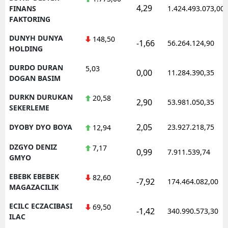
4,29
FINANS
1.424.493.073,00
FAKTORING
DUNYH DUNYA
148,50
-1,66
56.264.124,90
HOLDING
DURDO DURAN
5,03
0,00
11.284.390,35
DOGAN BASIM
DURKN DURUKAN
20,58
2,90
53.981.050,35
SEKERLEME
2,05
DYOBY DYO BOYA
23.927.218,75
12,94
DZGYO DENIZ
7,17
0,99
7.911.539,74
GMYO
EBEBK EBEBEK
82,60
-7,92
174.464.082,00
MAGAZACILIK
ECILC ECZACIBASI
69,50
-1,42
340.990.573,30
ILAC