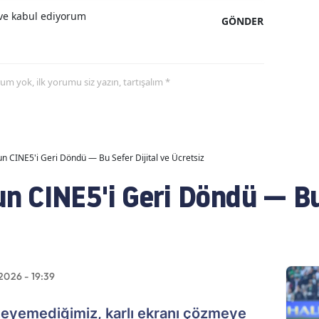
e kabul ediyorum
GÖNDER
yorum yok, ilk yorumu siz yazın, tartışalım *
 CINE5'i Geri Döndü — Bu Sefer Dijital ve Ücretsiz
 CINE5'i Geri Döndü — Bu 
2026 - 19:39
izleyemediğimiz, karlı ekranı çözmeye