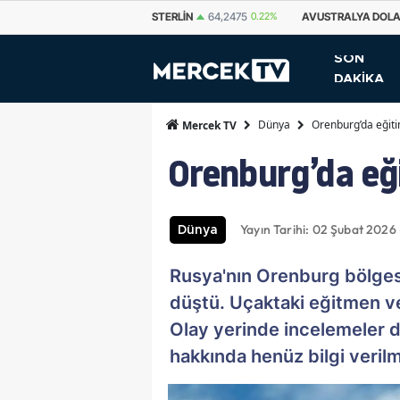
,0737
0.11%
STERLIN
64,2475
0.22%
AVUSTRALYA DOLARI
33,5287
-
SON
DAKİKA
Dünya
Orenburg’da eğitim
Mercek TV
Orenburg’da eği
Yayın Tarihi: 02 Şubat 2026 
Dünya
Rusya'nın Orenburg bölges
düştü. Uçaktaki eğitmen ve 
Olay yerinde incelemeler 
hakkında henüz bilgi veril