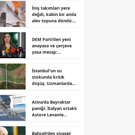
gerçekleştiren Talha
İniş takımları yere
Yünkuş yeni takımına
değdi, kabin bir anda
imzayı attı
alev topuna döndü:
Yolcuların korku dolu
anları
DEM Parti’den yeni
anayasa ve çerçeve
yasa mesajı:
Hazırlıklar
tamamlanıyor ancak
İstanbul'un su
takvim belirsiz
stokunda kritik
düşüş: Uzmanlardan
sonbahar öncesi
tasarruf çağrısı
Atina’da Bayraktar
paniği: İtalyan ortaklı
Astore Levante
Avrupa savunma
dengelerini altüst etti
Bahçeli’den siyaset