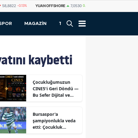
%
YUAN OFFSHORE
7,0530
0.02%
YUAN
7,0523
0.02%
RUBLE
SPOR
MAGAZİN
TEKNOLOJİ
atını kaybetti
Çocukluğumuzun
CINE5'i Geri Döndü —
Bu Sefer Dijital ve
Ücretsiz
Bursaspor'a
şampiyonlukla veda
etti: Çocukluk
hayalini