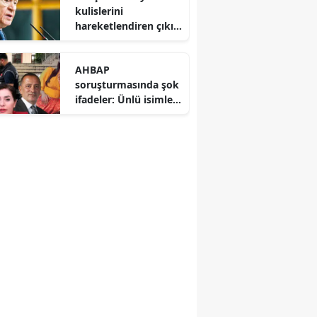
kulislerini
hareketlendiren çıkış:
CHP’deki bölünme
Hazine yardımına
AHBAP
yansımalı
soruşturmasında şok
ifadeler: Ünlü isimler
ve gazeteciler savcılık
karşısında hesap
verdi