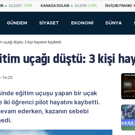
0.16%
KANADA DOLARI
33,9761
0.05%
İSVIÇRE FRANKI
58,8822
-0.13
GÜNDEM
SİYASET
EKONOMİ
DÜNYA
 uçağı düştü: 3 kişi hayatını kaybetti
tim uçağı düştü: 3 kişi hay
- 14:25
inde eğitim uçuşu yapan bir uçak
iki öğrenci pilot hayatını kaybetti.
devam ederken, kazanın sebebi
medi.