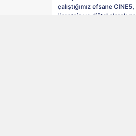
çalıştığımız efsane CINE5
ücretsiz ve dijital olarak g