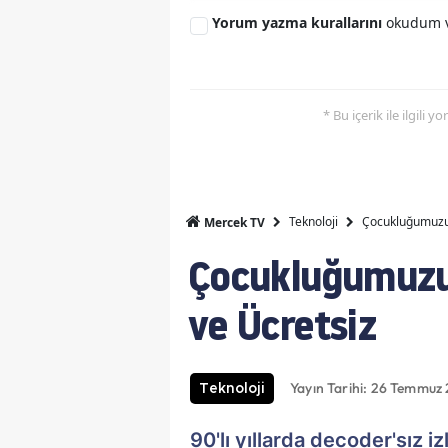
Yorum yazma kurallarını
okudum v
* Bu içerik ile ilgili 
Teknoloji
Çocukluğumuzun
Mercek TV
Çocukluğumuzun
ve Ücretsiz
Yayın Tarihi: 26 Temmuz 
Teknoloji
90'lı yıllarda decoder'sız 