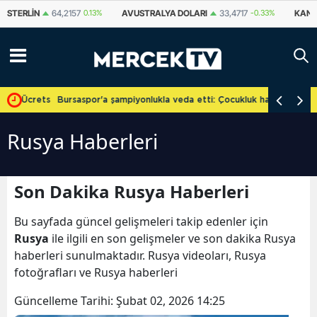
STERLIN
64,2157
0.13%
AVUSTRALYA DOLARI
33,4717
-0.33%
KANA
e Ücretsiz
Bursaspor'a şampiyonlukla veda etti: Çocukluk hayalini gerçekle
Rusya Haberleri
Son Dakika Rusya Haberleri
Bu sayfada güncel gelişmeleri takip edenler için
Rusya
ile ilgili en son gelişmeler ve son dakika Rusya
haberleri sunulmaktadır. Rusya videoları, Rusya
fotoğrafları ve Rusya haberleri
Güncelleme Tarihi:
Şubat 02, 2026 14:25