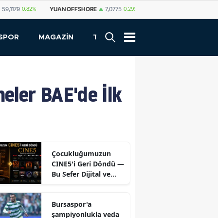
SHORE
7,0775
0.29%
YUAN
7,0812
0.29%
RUBLE
0,5825
0.65%
SPOR
MAGAZİN
TEKNOLOJİ
eler BAE'de İlk
Çocukluğumuzun
CINE5'i Geri Döndü —
Bu Sefer Dijital ve
Ücretsiz
Bursaspor'a
şampiyonlukla veda