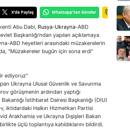
X'de Paylaş
Whatsapp'tan Gönder
aşkenti Abu Dabi,
Rusya
-
Ukrayna
-ABD
 Devlet Başkanlığı’ndan yapılan açıklamaya
na-ABD heyetleri arasındaki müzakerelerin
da, "Müzakereler bugün için sona erdi"
ir ediyoruz"
apan Ukrayna Ulusal Güvenlik ve Savunma
rov görüşmenin ardından yaptığı
akanlığı İstihbarat Dairesi Başkanlığı (DIU)
, iktidardaki Halkın Hizmetkarı Partisi
vid Arakhamia ve Ukrayna Dışişleri Bakan
rlikte üçlü toplantıya katıldıklarını bildirdi.