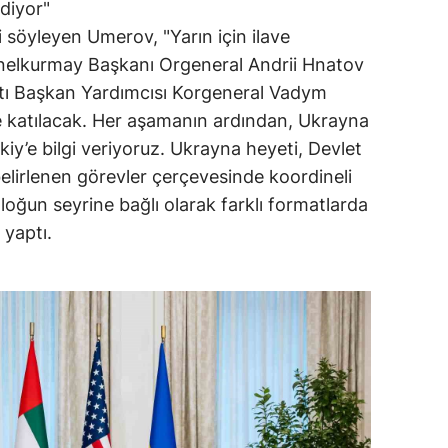
ediyor"
söyleyen Umerov, "Yarın için ilave
Genelkurmay Başkanı Orgeneral Andrii Hnatov
tı Başkan Yardımcısı Korgeneral Vadym
e katılacak. Her aşamanın ardından, Ukrayna
iy’e bilgi veriyoruz. Ukrayna heyeti, Devlet
elirlenen görevler çerçevesinde koordineli
aloğun seyrine bağlı olarak farklı formatlarda
 yaptı.