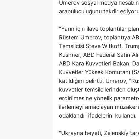
Umerov sosyal medya hesabınd
arabuluculuğunu takdir ediyor
"Yarın için ilave toplantılar pla
Rüstem Umerov, toplantıya AB
Temsilcisi Steve Witkoff, Tru
Kushner, ABD Federal Satın A
ABD Kara Kuvvetleri Bakanı Dan
Kuvvetler Yüksek Komutanı (S
katıldığını belirtti. Umerov, "Ru
kuvvetler temsilcilerinden oluş
erdirilmesine yönelik parametre
ilerlemeyi amaçlayan müzakere
odaklandı" ifadelerini kullandı.
"Ukrayna heyeti, Zelenskiy tar