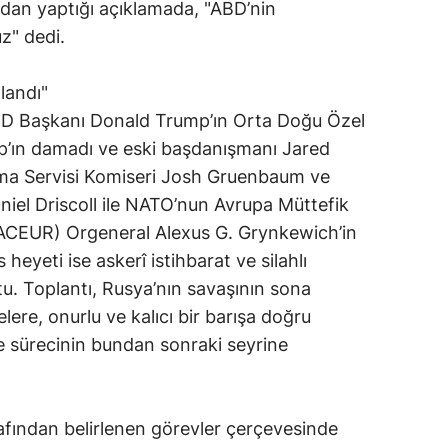
an yaptığı açıklamada, "ABD’nin
uz" dedi.
nlandı"
D Başkanı Donald Trump’ın Orta Doğu Özel
mp’ın damadı ve eski başdanışmanı Jared
lma Servisi Komiseri Josh Gruenbaum ve
iel Driscoll ile NATO’nun Avrupa Müttefik
ACEUR) Orgeneral Alexus G. Grynkewich’in
s heyeti ise askerî istihbarat ve silahlı
tu. Toplantı, Rusya’nın savaşının sona
lere, onurlu ve kalıcı bir barışa doğru
 sürecinin bundan sonraki seyrine
afından belirlenen görevler çerçevesinde