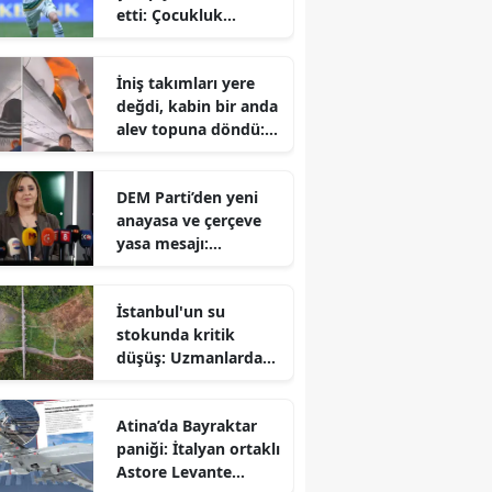
etti: Çocukluk
hayalini
gerçekleştiren Talha
İniş takımları yere
Yünkuş yeni takımına
değdi, kabin bir anda
imzayı attı
alev topuna döndü:
Yolcuların korku dolu
anları
DEM Parti’den yeni
anayasa ve çerçeve
yasa mesajı:
Hazırlıklar
tamamlanıyor ancak
İstanbul'un su
takvim belirsiz
stokunda kritik
düşüş: Uzmanlardan
sonbahar öncesi
tasarruf çağrısı
Atina’da Bayraktar
paniği: İtalyan ortaklı
Astore Levante