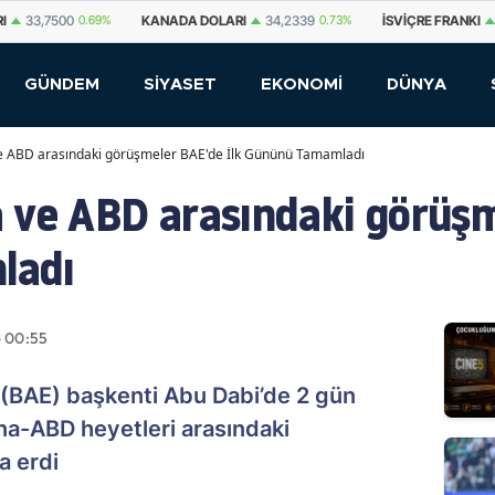
DA DOLARI
34,2339
0.73%
İSVIÇRE FRANKI
59,1179
0.82%
YUAN OFF
GÜNDEM
SİYASET
EKONOMİ
DÜNYA
e ABD arasındaki görüşmeler BAE'de İlk Gününü Tamamladı
 ve ABD arasındaki görüşm
ladı
- 00:55
in (BAE) başkenti Abu Dabi’de 2 gün
a-ABD heyetleri arasındaki
a erdi