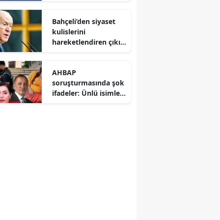
Avrupa savunma
dengelerini altüst etti
Bahçeli’den siyaset
kulislerini
hareketlendiren çıkış:
CHP’deki bölünme
Hazine yardımına
AHBAP
yansımalı
soruşturmasında şok
ifadeler: Ünlü isimler
ve gazeteciler savcılık
karşısında hesap
verdi