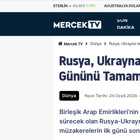
STERLIN
64,4811
0.38%
AVUSTRALYA DOLARI
33,7500
0.69%
KANA
SON
DAKİKA
Dünya
Rusya, Ukrayna v
Mercek TV
Rusya, Ukrayna
Gününü Tamam
Yayın Tarihi: 24 Ocak 2026 
Dünya
Birleşik Arap Emirlikleri’n
sürecek olan Rusya-Ukrayn
müzakerelerin ilk günü son