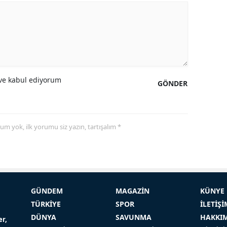
e kabul ediyorum
GÖNDER
yorum yok, ilk yorumu siz yazın, tartışalım *
GÜNDEM
MAGAZİN
KÜNYE
TÜRKİYE
SPOR
İLETİŞİ
DÜNYA
SAVUNMA
HAKKI
er,