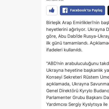
Facebook'ta Paylaş
Birleşik Arap Emirlikleri’nin b
heyetlerini ağırlıyor. Ukrayna
göre, Abu Dabi’de Rusya-Ukray
ilk günü tamamlandı. Açıklama
ifadeleri kullanıldı.
"ABD’nin arabuluculuğunu takd
Ukrayna heyetine başkanlık y
Konseyi Sekreteri Rüstem Ume
açıklamada, Ukrayna Savunma B
Genel Direktörü Kyrylo Budanov
Parlamenter Grubu Başkanı Da
Yardımcısı Sergiy Kyslytsya ile bi