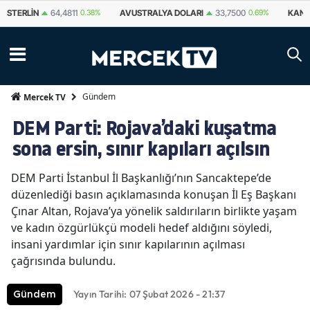
STERLIN
64,4811
0.38%
AVUSTRALYA DOLARI
33,7500
0.69%
KANA
Gündem
Mercek TV
DEM Parti: Rojava’daki kuşatma
sona ersin, sınır kapıları açılsın
DEM Parti İstanbul İl Başkanlığı’nın Sancaktepe’de
düzenlediği basın açıklamasında konuşan İl Eş Başkanı
Çınar Altan, Rojava’ya yönelik saldırıların birlikte yaşam
ve kadın özgürlükçü modeli hedef aldığını söyledi,
insani yardımlar için sınır kapılarının açılması
çağrısında bulundu.
Yayın Tarihi: 07 Şubat 2026 - 21:37
Gündem