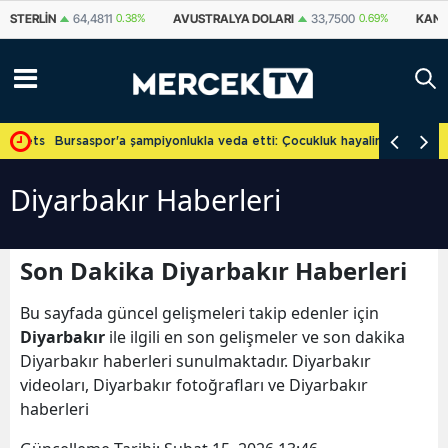
STERLIN
64,4811
0.38%
AVUSTRALYA DOLARI
33,7500
0.69%
KANA
cretsiz
Bursaspor'a şampiyonlukla veda etti: Çocukluk hayalini gerçekleşti
Diyarbakır Haberleri
Son Dakika Diyarbakır Haberleri
Bu sayfada güncel gelişmeleri takip edenler için
Diyarbakır
ile ilgili en son gelişmeler ve son dakika
Diyarbakır haberleri sunulmaktadır. Diyarbakır
videoları, Diyarbakır fotoğrafları ve Diyarbakır
haberleri