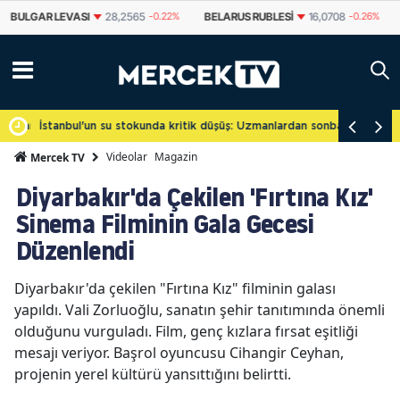
BULGAR LEVASI
28,2565
-0.22%
BELARUS RUBLESI
16,0708
-0.26%
lar tamamlanıyor ancak takvim belirsiz
İstanbul'un su stokunda kritik düşüş: Uzmanlardan sonbahar öncesi t
Videolar
Magazin
Mercek TV
Diyarbakır'da Çekilen 'Fırtına Kız'
Sinema Filminin Gala Gecesi
Düzenlendi
Diyarbakır'da çekilen "Fırtına Kız" filminin galası
yapıldı. Vali Zorluoğlu, sanatın şehir tanıtımında önemli
olduğunu vurguladı. Film, genç kızlara fırsat eşitliği
mesajı veriyor. Başrol oyuncusu Cihangir Ceyhan,
projenin yerel kültürü yansıttığını belirtti.