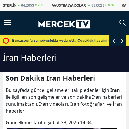
AVUSTRALYA DOLARI
33,6023
0.05%
KANADA DOLARI
33,9869
0.07%
cretsiz
Bursaspor'a şampiyonlukla veda etti: Çocukluk hayalini gerçekleşti
İran Haberleri
Son Dakika İran Haberleri
Bu sayfada güncel gelişmeleri takip edenler için
İran
ile ilgili en son gelişmeler ve son dakika İran haberleri
sunulmaktadır. İran videoları, İran fotoğrafları ve İran
haberleri
Güncelleme Tarihi:
Şubat 28, 2026 14:34