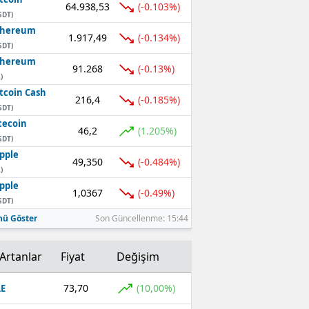
64.938,53
(-0.103%)
SDT)
thereum
1.917,49
(-0.134%)
SDT)
thereum
91.268
(-0.13%)
)
tcoin Cash
216,4
(-0.185%)
SDT)
tecoin
46,2
(1.205%)
SDT)
pple
49,350
(-0.484%)
)
pple
1,0367
(-0.49%)
SDT)
ü Göster
Son Güncellenme: 15:44
Artanlar
Fiyat
Değişim
73,70
(10,00%)
E