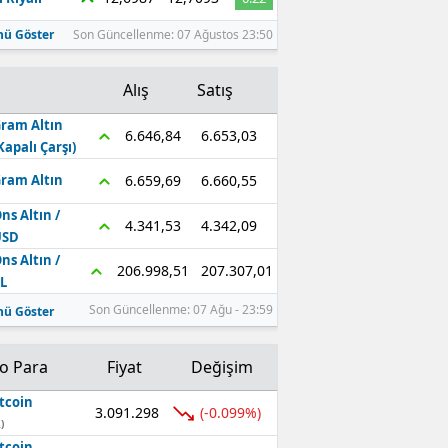
ü Göster
Son Güncellenme: 07 Ağustos 23:50
Alış
Satış
ram Altın
6.653,03
6.646,84
Kapalı Çarşı)
6.660,55
6.659,69
ram Altın
ns Altın /
4.342,09
4.341,53
USD
ns Altın /
207.307,01
206.998,51
L
Son Güncellenme: 07 Ağu - 23:59
ü Göster
to Para
Fiyat
Değişim
tcoin
3.091.298
(-0.099%)
)
tcoin