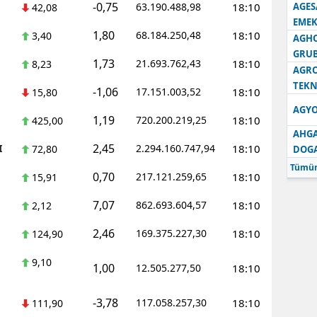
-0,75
63.190.488,98
18:10
AGES
42,08
EMEK
1,80
68.184.250,48
18:10
3,40
AGH
GRU
1,73
21.693.762,43
18:10
8,23
AGRO
TEKN
-1,06
17.151.003,52
18:10
15,80
AGYO
1,19
720.200.219,25
18:10
425,00
AHGA
2,45
I
2.294.160.747,94
18:10
72,80
DOG
Tümün
0,70
217.121.259,65
18:10
15,91
7,07
862.693.604,57
18:10
2,12
2,46
169.375.227,30
18:10
124,90
9,10
1,00
12.505.277,50
18:10
-3,78
117.058.257,30
18:10
111,90