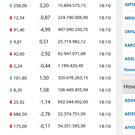
GIPT
3,20
15.894.575,15
18:10
258,00
-0,87
224.740.006,90
18:10
12,54
MRS
-4,99
497.090.250,75
18:10
91,40
CRFS
0,51
25.719.982,12
18:10
9,81
KARC
-2,92
62.947.071,68
18:10
42,60
ADEL
-0,44
1.189.420,49
18:10
2,24
Tümün
1,50
320.678.263,15
18:10
101,80
Hisse
1,58
106.449.455,94
18:10
8,35
ADGY
-1,14
692.044.692,60
18:10
25,92
-2,76
52.374.751,50
18:10
686,50
AEFE
-0,11
54.351.595,90
18:10
175,00
AFYO