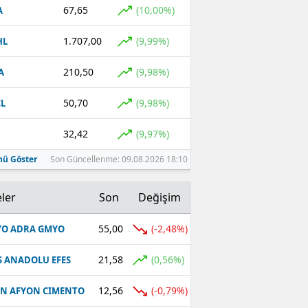
67,65
(10,00%)
A
1.707,00
(9,99%)
HL
210,50
(9,98%)
A
50,70
(9,98%)
L
32,42
(9,97%)
ü Göster
Son Güncellenme: 09.08.2026 18:10
ler
Son
Değişim
55,00
(-2,48%)
O ADRA GMYO
21,58
(0,56%)
S ANADOLU EFES
12,56
(-0,79%)
N AFYON CIMENTO