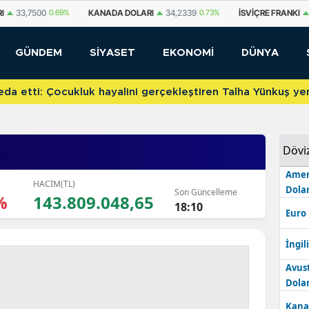
DA DOLARI
34,2339
0.73%
İSVIÇRE FRANKI
59,1179
0.82%
YUAN OFF
GÜNDEM
SİYASET
EKONOMİ
DÜNYA
etti: Çocukluk hayalini gerçekleştiren Talha Yünkuş yeni t
Dövi
Amer
HACİM(TL)
Dolar
Son Güncelleme
%
143.809.048,65
18:10
Euro
İngili
Avus
Dolar
Kana