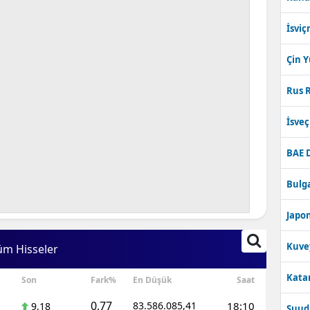
İsviç
Çin 
Rus R
İsve
BAE 
Bulga
Japon
Kuve
üm Hisseler
Katar
Son
Fark%
En Düşük
Saat
0,77
83.586.085,41
18:10
9,18
Suudi