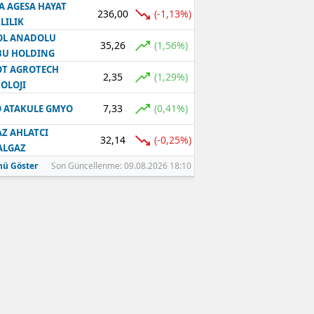
A AGESA HAYAT
236,00
(-1,13%)
LILIK
OL ANADOLU
35,26
(1,56%)
BU HOLDING
T AGROTECH
2,35
(1,29%)
OLOJI
7,33
(0,41%)
 ATAKULE GMYO
Z AHLATCI
32,14
(-0,25%)
ALGAZ
ü Göster
Son Güncellenme: 09.08.2026 18:10