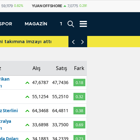
SHORE
7,0775
0.29%
YUAN
7,0812
0.29%
RUBLE
0,5825
0.65%
SPOR
MAGAZİN
TEKNOLOJİ
akımına imzayı attı
İniş takımları yere d
z
Alış
Satış
Fark
ikan
47,6787
47,7436
0.18
ı
55,1254
55,2510
0.32
64,3468
64,4811
z Sterlini
0.38
tralya
33,6898
33,7500
0.69
ı
34,1883
34,2339
da Doları
0.73