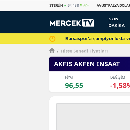
STERLIN
64,4811
0.38%
AVUSTRALYA DOLARI
33,7500
0.69%
KANA
SON
DAKİKA
Bursaspor'a şampiyonlukla veda 
/
Hisse Senedi Fiyatları
AKFIS AKFEN INSAAT
FİYAT
DEĞİŞİM
96,55
-1,58