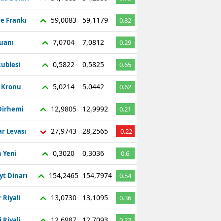
59,0083
59,1179
re Frankı
0.82
7,0704
7,0812
Yuanı
0.29
0,5822
0,5825
ublesi
0.65
5,0214
5,0442
ç Kronu
0.62
12,9805
12,9992
Dirhemi
0.21
27,9743
28,2565
r Levası
-0.22
0,3020
0,3036
 Yeni
0.6
154,2465
154,7974
yt Dinarı
0.54
13,0730
13,1095
 Riyali
0.36
12,6987
12,7093
 Riyali
0.22