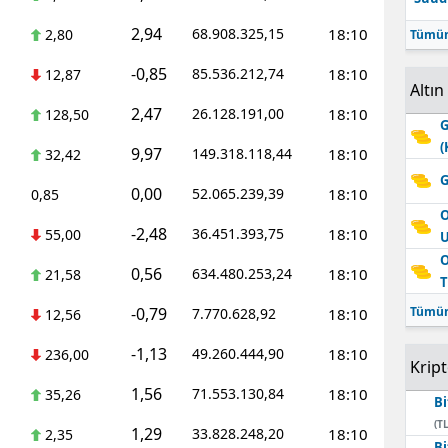
2,94
68.908.325,15
18:10
2,80
Tümün
-0,85
85.536.212,74
18:10
12,87
Altın
2,47
26.128.191,00
18:10
128,50
G
(
9,97
149.318.118,44
18:10
32,42
G
0,00
52.065.239,39
18:10
0,85
O
-2,48
36.451.393,75
18:10
55,00
O
0,56
634.480.253,24
18:10
21,58
T
-0,79
Tümün
7.770.628,92
18:10
12,56
-1,13
49.260.444,90
18:10
236,00
Krip
1,56
71.553.130,84
18:10
35,26
Bi
(TL
1,29
33.828.248,20
18:10
2,35
Bi