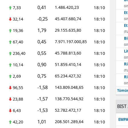
(U
0,41
1.486.420,23
18:10
7,33
E
-0,25
45.407.680,74
18:10
32,14
(U
E
1,79
29.155.635,80
18:10
19,36
(TL
Bi
0,45
7.971.197.000,85
18:10
67,40
(U
Li
0,55
45.788.813,60
18:10
236,40
(U
0,90
Ri
51.859.410,14
18:10
10,14
(TL
0,75
65.234.427,32
18:10
2,69
Ri
(U
-1,58
143.809.048,65
18:10
96,55
Tümün
-1,57
138.770.544,92
18:10
23,88
BIST 
-1,53
52.782.472,17
18:10
6,43
EMPA
1,01
208.501.289,64
18:10
42,20