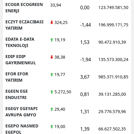
ECOGR ECOGREEN
33,94
0,00
123.749.581,50
ENERJI
ECZYT ECZACIBASI
324,25
-1,44
196.999.171,75
YATIRIM
EDATA E-DATA
19,19
1,53
90.472.910,39
TEKNOLOJI
EDIP EDIP
38,38
-1,94
135.573.300,24
GAYRIMENKUL
EFOR EFOR
19,77
3,67
985.371.910,85
YATIRIM
EGEEN EGE
5.272,50
0,81
39.131.285,00
ENDUSTRI
EGEGY EGEYAPI
29,40
1,31
29.776.579,96
AVRUPA GMYO
EGEPO NASMED
19,00
1,39
66.627.502,35
EGEPOL