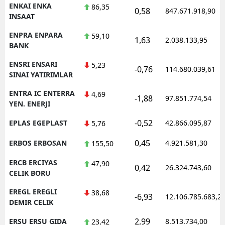
ENKAI ENKA
86,35
0,58
847.671.918,90
INSAAT
ENPRA ENPARA
59,10
1,63
2.038.133,95
BANK
ENSRI ENSARI
5,23
-0,76
114.680.039,61
SINAI YATIRIMLAR
ENTRA IC ENTERRA
4,69
-1,88
97.851.774,54
YEN. ENERJI
-0,52
EPLAS EGEPLAST
42.866.095,87
5,76
0,45
ERBOS ERBOSAN
4.921.581,30
155,50
ERCB ERCIYAS
47,90
0,42
26.324.743,60
CELIK BORU
EREGL EREGLI
38,68
-6,93
12.106.785.683,2
DEMIR CELIK
2,99
ERSU ERSU GIDA
8.513.734,00
23,42