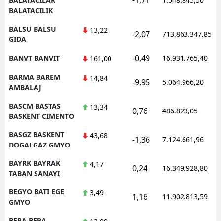
BALATACILAR
1.548.845,50
BALATACILIK
BALSU BALSU
13,22
-2,07
713.863.347,85
GIDA
-0,49
BANVT BANVIT
16.931.765,40
161,00
BARMA BAREM
14,84
-9,95
5.064.966,20
AMBALAJ
BASCM BASTAS
13,34
0,76
486.823,05
BASKENT CIMENTO
BASGZ BASKENT
43,68
-1,36
7.124.661,96
DOGALGAZ GMYO
BAYRK BAYRAK
4,17
0,24
16.349.928,80
TABAN SANAYI
BEGYO BATI EGE
3,49
1,16
11.902.813,59
GMYO
BERA BERA