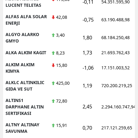
-0,11
54.351.595,90
LUCENT TELETAS
ALFAS ALFA SOLAR
42,08
-0,75
63.190.488,98
ENERJI
ALGYO ALARKO
3,40
1,80
68.184.250,48
GMYO
1,73
ALKA ALKIM KAGIT
21.693.762,43
8,23
ALKIM ALKIM
15,80
-1,06
17.151.003,52
KIMYA
ALKLC ALTINKILIC
425,00
1,19
720.200.219,25
GIDA VE SUT
ALTINS1
72,80
2,45
DARPHANE ALTIN
2.294.160.747,94
SERTIFIKASI
ALTNY ALTINAY
15,91
0,70
217.121.259,65
SAVUNMA