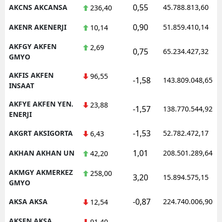
0,55
AKCNS AKCANSA
45.788.813,60
236,40
0,90
AKENR AKENERJI
51.859.410,14
10,14
AKFGY AKFEN
2,69
0,75
65.234.427,32
GMYO
AKFIS AKFEN
96,55
-1,58
143.809.048,65
INSAAT
AKFYE AKFEN YEN.
23,88
-1,57
138.770.544,92
ENERJI
-1,53
AKGRT AKSIGORTA
52.782.472,17
6,43
1,01
AKHAN AKHAN UN
208.501.289,64
42,20
AKMGY AKMERKEZ
258,00
3,20
15.894.575,15
GMYO
-0,87
AKSA AKSA
224.740.006,90
12,54
AKSEN AKSA
91,40