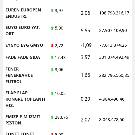
EUREN EUROPEN
3,97
2,06
108.798.316,17
ENDUSTRI
EUYO EURO YAT.
5,90
5,55
27.907.109,90
ORT.
-1,09
EYGYO EYG GMYO
77.013.374,25
2,72
3,57
FADE FADE GIDA
331.374.492,49
17,43
FENER
3,06
1,66
FENERBAHCE
282.796.560,85
FUTBOL
FLAP FLAP
10,05
0,20
KONGRE TOPLANTI
4.984.490,46
HIZ.
FMIZP F-M IZMIT
283,75
2,07
8.048.478,50
PISTON
FONET FONET
5,00