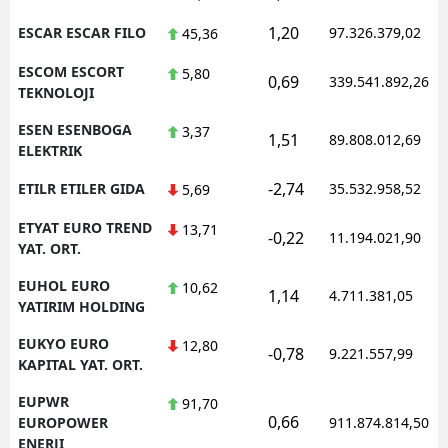
1,20
ESCAR ESCAR FILO
97.326.379,02
45,36
ESCOM ESCORT
5,80
0,69
339.541.892,26
TEKNOLOJI
ESEN ESENBOGA
3,37
1,51
89.808.012,69
ELEKTRIK
-2,74
ETILR ETILER GIDA
35.532.958,52
5,69
ETYAT EURO TREND
13,71
-0,22
11.194.021,90
YAT. ORT.
EUHOL EURO
10,62
1,14
4.711.381,05
YATIRIM HOLDING
EUKYO EURO
12,80
-0,78
9.221.557,99
KAPITAL YAT. ORT.
EUPWR
91,70
0,66
EUROPOWER
911.874.814,50
ENERJI