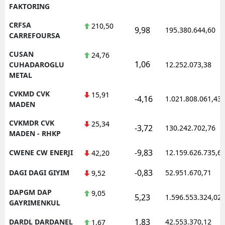
FAKTORING
CRFSA
210,50
9,98
195.380.644,60
CARREFOURSA
CUSAN
24,76
1,06
CUHADAROGLU
12.252.073,38
METAL
CVKMD CVK
15,91
-4,16
1.021.808.061,43
MADEN
CVKMDR CVK
25,34
-3,72
130.242.702,76
MADEN - RHKP
-9,83
CWENE CW ENERJI
12.159.626.735,6
42,20
-0,83
DAGI DAGI GIYIM
52.951.670,71
9,52
DAPGM DAP
9,05
5,23
1.596.553.324,02
GAYRIMENKUL
1,83
DARDL DARDANEL
42.553.370,12
1,67