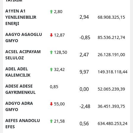
A1YEN A1
2,80
2,94
YENILENEBILIR
68.908.325,15
ENERJI
AAGYO AGAOGLU
12,87
-0,85
85.536.212,74
GMYO
ACSEL ACIPAYAM
128,50
2,47
26.128.191,00
SELULOZ
ADEL ADEL
32,42
9,97
149.318.118,44
KALEMCILIK
ADESE ADESE
0,85
0,00
52.065.239,39
GAYRIMENKUL
ADGYO ADRA
55,00
-2,48
36.451.393,75
GMYO
AEFES ANADOLU
21,58
0,56
634.480.253,24
EFES