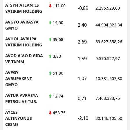
ATSYH ATLANTIS
111,00
-0,89
2.295.929,00
YATIRIM HOLDING
AVGYO AVRASYA
14,50
2,40
44.994.022,34
GMYO
AVHOL AVRUPA
39,68
2,69
69.627.858,26
YATIRIM HOLDING
AVOD A.V.O.D GIDA
3,83
1,59
9.570.527,97
VE TARIM
AVPGY
51,80
1,07
AVRUPAKENT
10.331.507,80
GMYO
AVTUR AVRASYA
12,74
0,71
7.463.383,75
PETROL VE TUR.
AYCES
453,75
-2,10
ALTINYUNUS
30.146.105,50
CESME