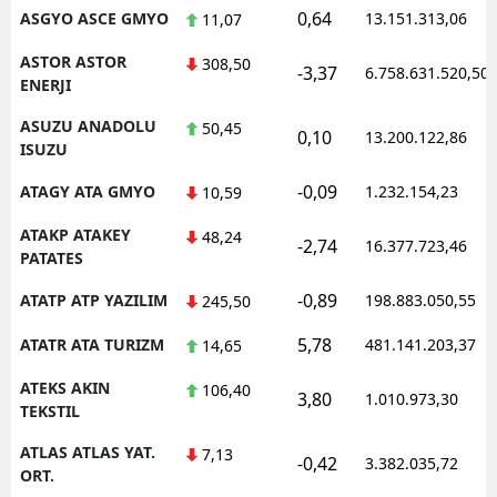
0,64
ASGYO ASCE GMYO
13.151.313,06
11,07
ASTOR ASTOR
308,50
-3,37
6.758.631.520,50
ENERJI
ASUZU ANADOLU
50,45
0,10
13.200.122,86
ISUZU
-0,09
ATAGY ATA GMYO
1.232.154,23
10,59
ATAKP ATAKEY
48,24
-2,74
16.377.723,46
PATATES
-0,89
ATATP ATP YAZILIM
198.883.050,55
245,50
5,78
ATATR ATA TURIZM
481.141.203,37
14,65
ATEKS AKIN
106,40
3,80
1.010.973,30
TEKSTIL
ATLAS ATLAS YAT.
7,13
-0,42
3.382.035,72
ORT.