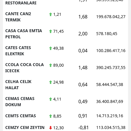
RESTORANLARI
CANTE CAN2
1,21
1,68
199.678.042,27
TERMIK
CASA CASA EMTIA
71,45
2,00
578.180,45
PETROL
CATES CATES
49,38
0,04
100.286.417,16
ELEKTRIK
CCOLA COCA COLA
89,00
1,48
390.245.737,55
ICECEK
CELHA CELIK
24,98
0,64
58.444.547,38
HALAT
CEMAS CEMAS
4,11
0,49
36.400.847,69
DOKUM
0,91
CEMTS CEMTAS
14.713.219,16
8,85
-0,81
CEMZY CEM ZEYTIN
113.034.515,38
12,30