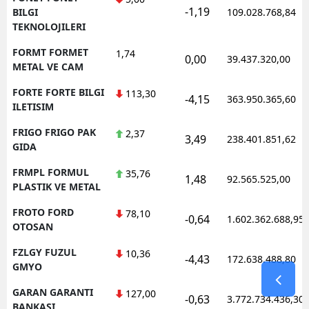
-1,19
BILGI
109.028.768,84
TEKNOLOJILERI
FORMT FORMET
1,74
0,00
39.437.320,00
METAL VE CAM
FORTE FORTE BILGI
113,30
-4,15
363.950.365,60
ILETISIM
FRIGO FRIGO PAK
2,37
3,49
238.401.851,62
GIDA
FRMPL FORMUL
35,76
1,48
92.565.525,00
PLASTIK VE METAL
FROTO FORD
78,10
-0,64
1.602.362.688,95
OTOSAN
FZLGY FUZUL
10,36
-4,43
172.638.488,80
GMYO
GARAN GARANTI
127,00
-0,63
3.772.734.436,30
BANKASI