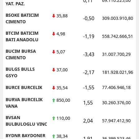
0,11
69.110.225,00
YAT. PAZ.
BSOKE BATICIM
35,88
-0,50
309.003.910,80
CIMENTO
BTCIM BATICIM
4,98
-1,19
558.742.666,51
BATI ANADOLU
BUCIM BURSA
5,07
-3,43
31.007.700,29
CIMENTO
BULGS BULLS
37,00
-2,17
181.928.021,96
GSYO
-1,55
BURCE BURCELIK
77.406.946,18
35,54
BURVA BURCELIK
850,00
1,55
30.260.376,00
VANA
BVSAN
110,00
2,04
57.947.412,90
BULBULOGLU VINC
BYDNR BAYDONER
38,34
1,91
36.399.523,46