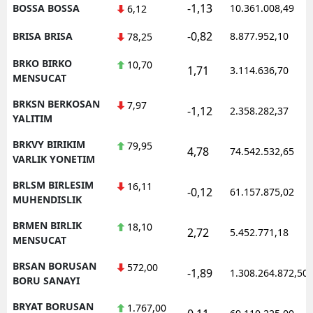
-1,13
BOSSA BOSSA
10.361.008,49
6,12
-0,82
BRISA BRISA
8.877.952,10
78,25
BRKO BIRKO
10,70
1,71
3.114.636,70
MENSUCAT
BRKSN BERKOSAN
7,97
-1,12
2.358.282,37
YALITIM
BRKVY BIRIKIM
79,95
4,78
74.542.532,65
VARLIK YONETIM
BRLSM BIRLESIM
16,11
-0,12
61.157.875,02
MUHENDISLIK
BRMEN BIRLIK
18,10
2,72
5.452.771,18
MENSUCAT
BRSAN BORUSAN
572,00
-1,89
1.308.264.872,50
BORU SANAYI
BRYAT BORUSAN
1.767,00