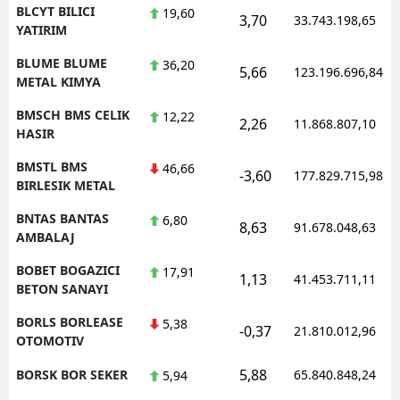
BLCYT BILICI
19,60
3,70
33.743.198,65
YATIRIM
BLUME BLUME
36,20
5,66
123.196.696,84
METAL KIMYA
BMSCH BMS CELIK
12,22
2,26
11.868.807,10
HASIR
BMSTL BMS
46,66
-3,60
177.829.715,98
BIRLESIK METAL
BNTAS BANTAS
6,80
8,63
91.678.048,63
AMBALAJ
BOBET BOGAZICI
17,91
1,13
41.453.711,11
BETON SANAYI
BORLS BORLEASE
5,38
-0,37
21.810.012,96
OTOMOTIV
5,88
BORSK BOR SEKER
65.840.848,24
5,94