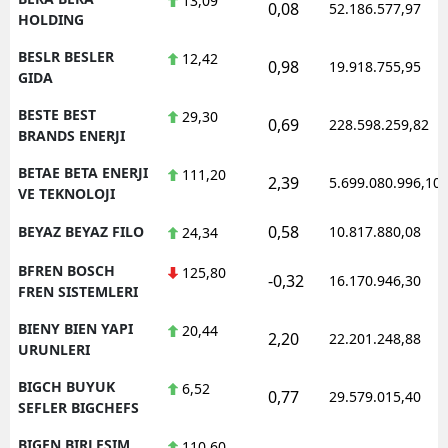
13,09
0,08
52.186.577,97
HOLDING
BESLR BESLER
12,42
0,98
19.918.755,95
GIDA
BESTE BEST
29,30
0,69
228.598.259,82
BRANDS ENERJI
BETAE BETA ENERJI
111,20
2,39
5.699.080.996,10
VE TEKNOLOJI
0,58
BEYAZ BEYAZ FILO
10.817.880,08
24,34
BFREN BOSCH
125,80
-0,32
16.170.946,30
FREN SISTEMLERI
BIENY BIEN YAPI
20,44
2,20
22.201.248,88
URUNLERI
BIGCH BUYUK
6,52
0,77
29.579.015,40
SEFLER BIGCHEFS
BIGEN BIRLESIM
110,60