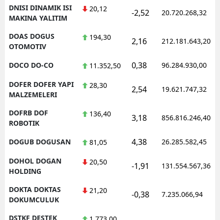
DNISI DINAMIK ISI
20,12
-2,52
20.720.268,32
MAKINA YALITIM
DOAS DOGUS
194,30
2,16
212.181.643,20
OTOMOTIV
0,38
DOCO DO-CO
96.284.930,00
11.352,50
DOFER DOFER YAPI
28,30
2,54
19.621.747,32
MALZEMELERI
DOFRB DOF
136,40
3,18
856.816.246,40
ROBOTIK
4,38
DOGUB DOGUSAN
26.285.582,45
81,05
DOHOL DOGAN
20,50
-1,91
131.554.567,36
HOLDING
DOKTA DOKTAS
21,20
-0,38
7.235.066,94
DOKUMCULUK
DSTKF DESTEK
1.773,00