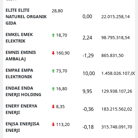
ELITE ELITE
28,80
0,00
NATUREL ORGANIK
22.015.258,14
GIDA
EMKEL EMEK
18,70
2,24
98.795.318,54
ELEKTRIK
EMNIS EMINIS
160,90
-1,29
865.831,50
AMBALAJ
EMPAE EMPA
73,70
10,00
1.458.026.107,00
ELEKTRONIK
ENDAE ENDA
16,80
9,95
129.938.107,26
ENERJI HOLDING
ENERY ENERYA
8,35
-0,36
183.215.562,02
ENERJI
ENJSA ENERJISA
113,20
-0,18
315.748.091,70
ENERJI