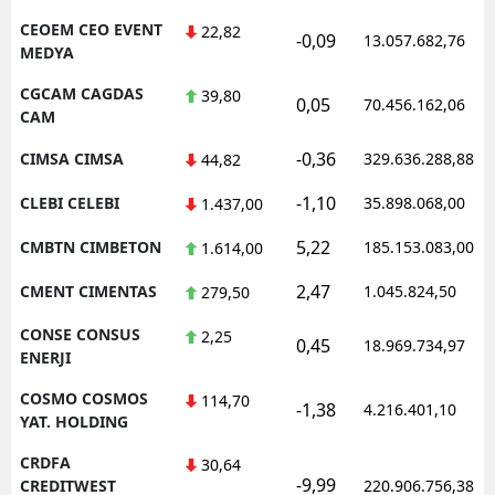
CEOEM CEO EVENT
22,82
-0,09
13.057.682,76
MEDYA
CGCAM CAGDAS
39,80
0,05
70.456.162,06
CAM
-0,36
CIMSA CIMSA
329.636.288,88
44,82
-1,10
CLEBI CELEBI
35.898.068,00
1.437,00
5,22
CMBTN CIMBETON
185.153.083,00
1.614,00
2,47
CMENT CIMENTAS
1.045.824,50
279,50
CONSE CONSUS
2,25
0,45
18.969.734,97
ENERJI
COSMO COSMOS
114,70
-1,38
4.216.401,10
YAT. HOLDING
CRDFA
30,64
-9,99
CREDITWEST
220.906.756,38