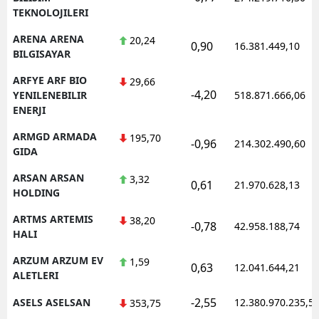
TEKNOLOJILERI
ARENA ARENA
20,24
0,90
16.381.449,10
BILGISAYAR
ARFYE ARF BIO
29,66
-4,20
YENILENEBILIR
518.871.666,06
ENERJI
ARMGD ARMADA
195,70
-0,96
214.302.490,60
GIDA
ARSAN ARSAN
3,32
0,61
21.970.628,13
HOLDING
ARTMS ARTEMIS
38,20
-0,78
42.958.188,74
HALI
ARZUM ARZUM EV
1,59
0,63
12.041.644,21
ALETLERI
-2,55
ASELS ASELSAN
12.380.970.235,5
353,75