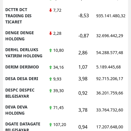
DCTTR DCT
7,72
-8,53
TRADING DIS
935.141.480,32
TICARET
DENGE DENGE
2,28
-0,87
32.696.442,29
HOLDING
DERHL DERLUKS
10,80
2,86
54.288.577,48
YATIRIM HOLDING
1,07
DERIM DERIMOD
5.189.445,68
34,16
3,98
DESA DESA DERI
92.715.206,17
9,93
DESPC DESPEC
39,30
0,92
36.201.759,66
BILGISAYAR
DEVA DEVA
71,45
3,78
33.764.732,60
HOLDING
DGATE DATAGATE
107,20
0,94
17.207.648,00
BILGISAYAR