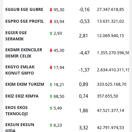
-0,16
EGGUB EGE GUBRE
27.347.618,85
95,30
-0,53
EGPRO EGE PROFIL
13.631.321,02
33,94
EGSER EGE
2,93
2,81
12.069.940,15
SERAMIK
EKDMR EKINCILER
45,30
-4,47
1.355.270.596,56
DEMIR CELIK
EKGYO EMLAK
17,94
-1,37
2.634.410.311,19
KONUT GMYO
0,89
EKIM EKIM TURIZM
333.625.168,70
18,21
0,74
EKIZ EKIZ KIMYA
357.655,50
68,50
EKOS EKOS
5,49
1,86
47.521.377,14
TEKNOLOJI
EKSUN EKSUN
6,23
3,32
42.791.974,53
GIDA