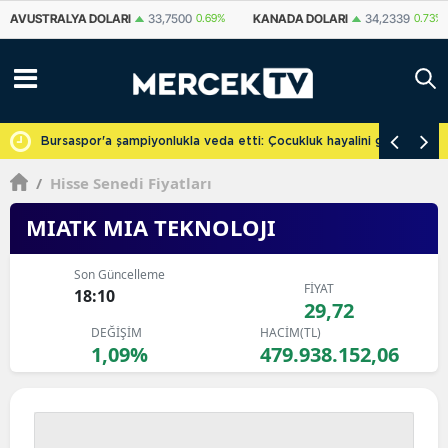
KANADA DOLARI
34,2339
0.73%
İSVIÇRE FRANKI
59,1179
0.82%
YU
cretsiz
Bursaspor'a şampiyonlukla veda etti: Çocukluk hayalini gerçekleşti
/
Hisse Senedi Fiyatları
MIATK MIA TEKNOLOJI
Son Güncelleme
FİYAT
18:10
29,72
DEĞİŞİM
HACİM(TL)
1,09%
479.938.152,06