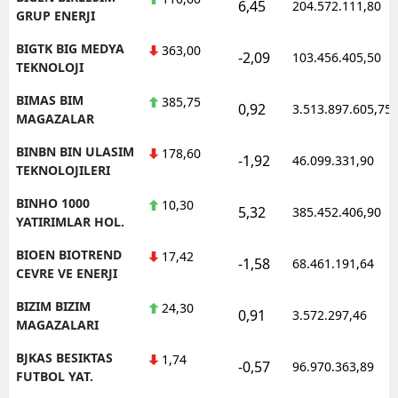
6,45
204.572.111,80
GRUP ENERJI
BIGTK BIG MEDYA
363,00
-2,09
103.456.405,50
TEKNOLOJI
BIMAS BIM
385,75
0,92
3.513.897.605,75
MAGAZALAR
BINBN BIN ULASIM
178,60
-1,92
46.099.331,90
TEKNOLOJILERI
BINHO 1000
10,30
5,32
385.452.406,90
YATIRIMLAR HOL.
BIOEN BIOTREND
17,42
-1,58
68.461.191,64
CEVRE VE ENERJI
BIZIM BIZIM
24,30
0,91
3.572.297,46
MAGAZALARI
BJKAS BESIKTAS
1,74
-0,57
96.970.363,89
FUTBOL YAT.