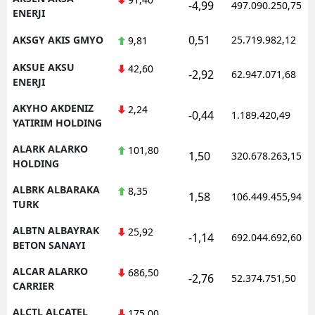
-4,99
497.090.250,75
ENERJI
0,51
AKSGY AKIS GMYO
25.719.982,12
9,81
AKSUE AKSU
42,60
-2,92
62.947.071,68
ENERJI
AKYHO AKDENIZ
2,24
-0,44
1.189.420,49
YATIRIM HOLDING
ALARK ALARKO
101,80
1,50
320.678.263,15
HOLDING
ALBRK ALBARAKA
8,35
1,58
106.449.455,94
TURK
ALBTN ALBAYRAK
25,92
-1,14
692.044.692,60
BETON SANAYI
ALCAR ALARKO
686,50
-2,76
52.374.751,50
CARRIER
ALCTL ALCATEL
175,00