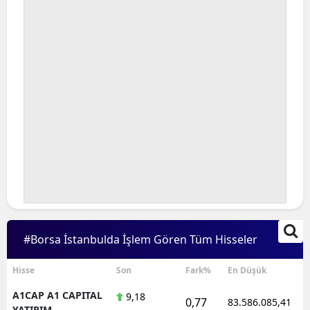
#Borsa İstanbulda İşlem Gören Tüm Hisseler
Hisse
Son
Fark%
En Düşük
A1CAP A1 CAPITAL
9,18
0,77
83.586.085,41
YATIRIM