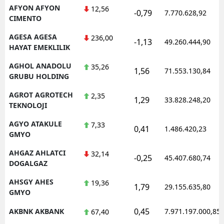
AFYON AFYON
12,56
-0,79
7.770.628,92
CIMENTO
AGESA AGESA
236,00
-1,13
49.260.444,90
HAYAT EMEKLILIK
AGHOL ANADOLU
35,26
1,56
71.553.130,84
GRUBU HOLDING
AGROT AGROTECH
2,35
1,29
33.828.248,20
TEKNOLOJI
AGYO ATAKULE
7,33
0,41
1.486.420,23
GMYO
AHGAZ AHLATCI
32,14
-0,25
45.407.680,74
DOGALGAZ
AHSGY AHES
19,36
1,79
29.155.635,80
GMYO
0,45
AKBNK AKBANK
7.971.197.000,85
67,40