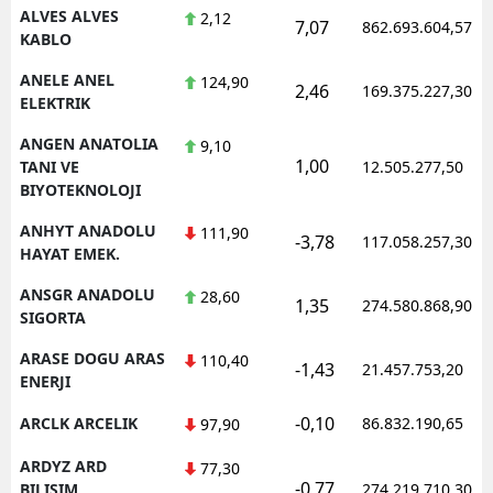
ALVES ALVES
2,12
7,07
862.693.604,57
KABLO
ANELE ANEL
124,90
2,46
169.375.227,30
ELEKTRIK
ANGEN ANATOLIA
9,10
1,00
TANI VE
12.505.277,50
BIYOTEKNOLOJI
ANHYT ANADOLU
111,90
-3,78
117.058.257,30
HAYAT EMEK.
ANSGR ANADOLU
28,60
1,35
274.580.868,90
SIGORTA
ARASE DOGU ARAS
110,40
-1,43
21.457.753,20
ENERJI
-0,10
ARCLK ARCELIK
86.832.190,65
97,90
ARDYZ ARD
77,30
-0,77
BILISIM
274.219.710,30