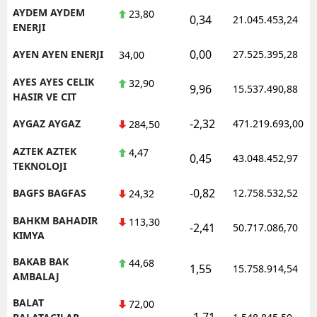
AYDEM AYDEM
23,80
0,34
21.045.453,24
ENERJI
0,00
AYEN AYEN ENERJI
27.525.395,28
34,00
AYES AYES CELIK
32,90
9,96
15.537.490,88
HASIR VE CIT
-2,32
AYGAZ AYGAZ
471.219.693,00
284,50
AZTEK AZTEK
4,47
0,45
43.048.452,97
TEKNOLOJI
-0,82
BAGFS BAGFAS
12.758.532,52
24,32
BAHKM BAHADIR
113,30
-2,41
50.717.086,70
KIMYA
BAKAB BAK
44,68
1,55
15.758.914,54
AMBALAJ
BALAT
72,00
-1,71