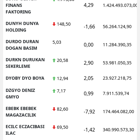
4,29
FINANS
1.424.493.073,00
FAKTORING
DUNYH DUNYA
148,50
-1,66
56.264.124,90
HOLDING
DURDO DURAN
5,03
0,00
11.284.390,35
DOGAN BASIM
DURKN DURUKAN
20,58
2,90
53.981.050,35
SEKERLEME
2,05
DYOBY DYO BOYA
23.927.218,75
12,94
DZGYO DENIZ
7,17
0,99
7.911.539,74
GMYO
EBEBK EBEBEK
82,60
-7,92
174.464.082,00
MAGAZACILIK
ECILC ECZACIBASI
69,50
-1,42
340.990.573,30
ILAC