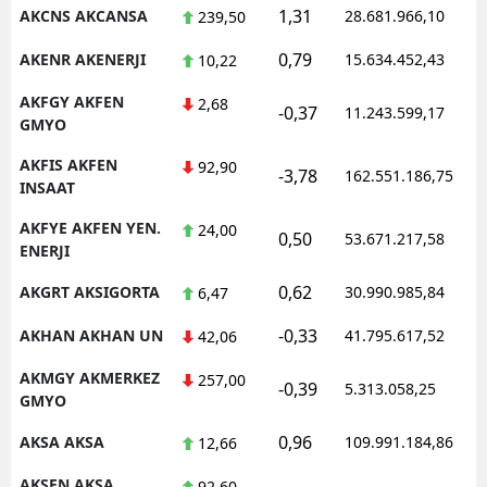
1,31
AKCNS AKCANSA
28.681.966,10
239,50
0,79
AKENR AKENERJI
15.634.452,43
10,22
AKFGY AKFEN
2,68
-0,37
11.243.599,17
GMYO
AKFIS AKFEN
92,90
-3,78
162.551.186,75
INSAAT
AKFYE AKFEN YEN.
24,00
0,50
53.671.217,58
ENERJI
0,62
AKGRT AKSIGORTA
30.990.985,84
6,47
-0,33
AKHAN AKHAN UN
41.795.617,52
42,06
AKMGY AKMERKEZ
257,00
-0,39
5.313.058,25
GMYO
0,96
AKSA AKSA
109.991.184,86
12,66
AKSEN AKSA
92,60