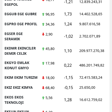
-1,21
12.839.243,31
EGEPOL
1,73
EGGUB EGE GUBRE
14.402.528,65
96,95
1,24
EGPRO EGE PROFIL
9.807.616,58
34,36
EGSER EGE
2,90
-1,02
2.702.071,89
SERAMIK
EKDMR EKINCILER
45,80
1,10
209.977.270,38
DEMIR CELIK
EKGYO EMLAK
17,98
0,22
486.201.749,82
KONUT GMYO
-1,15
EKIM EKIM TURIZM
72.415.583,24
18,00
-0,15
EKIZ EKIZ KIMYA
25.650,00
68,40
EKOS EKOS
5,56
1,28
16.612.759,02
TEKNOLOJI
EKSUN EKSUN