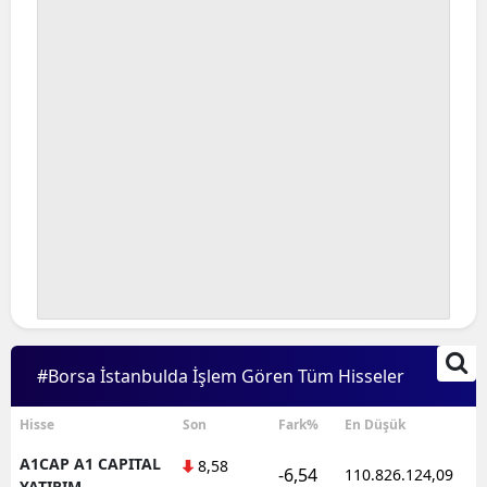
#Borsa İstanbulda İşlem Gören Tüm Hisseler
Hisse
Son
Fark%
En Düşük
A1CAP A1 CAPITAL
8,58
-6,54
110.826.124,09
YATIRIM