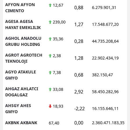
AFYON AFYON
12,67
0,88
6.279.901,31
CIMENTO
AGESA AGESA
239,00
1,27
17.548.677,20
HAYAT EMEKLILIK
AGHOL ANADOLU
35,36
0,28
44.735.208,64
GRUBU HOLDING
AGROT AGROTECH
2,38
1,28
22.902.434,19
TEKNOLOJI
AGYO ATAKULE
7,38
0,68
382.150,47
GMYO
AHGAZ AHLATCI
33,08
2,92
58.450.282,96
DOGALGAZ
AHSGY AHES
18,93
-2,22
16.155.646,11
GMYO
0,00
AKBNK AKBANK
2.360.471.183,35
67,40