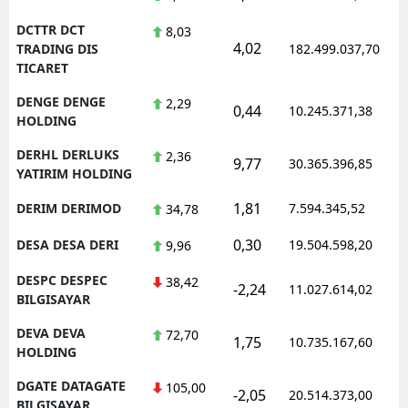
DCTTR DCT
8,03
4,02
TRADING DIS
182.499.037,70
TICARET
DENGE DENGE
2,29
0,44
10.245.371,38
HOLDING
DERHL DERLUKS
2,36
9,77
30.365.396,85
YATIRIM HOLDING
1,81
DERIM DERIMOD
7.594.345,52
34,78
0,30
DESA DESA DERI
19.504.598,20
9,96
DESPC DESPEC
38,42
-2,24
11.027.614,02
BILGISAYAR
DEVA DEVA
72,70
1,75
10.735.167,60
HOLDING
DGATE DATAGATE
105,00
-2,05
20.514.373,00
BILGISAYAR