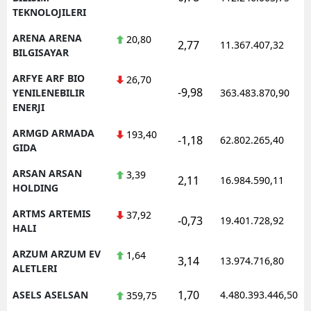
TEKNOLOJILERI
ARENA ARENA
20,80
2,77
11.367.407,32
BILGISAYAR
ARFYE ARF BIO
26,70
-9,98
YENILENEBILIR
363.483.870,90
ENERJI
ARMGD ARMADA
193,40
-1,18
62.802.265,40
GIDA
ARSAN ARSAN
3,39
2,11
16.984.590,11
HOLDING
ARTMS ARTEMIS
37,92
-0,73
19.401.728,92
HALI
ARZUM ARZUM EV
1,64
3,14
13.974.716,80
ALETLERI
1,70
ASELS ASELSAN
4.480.393.446,50
359,75