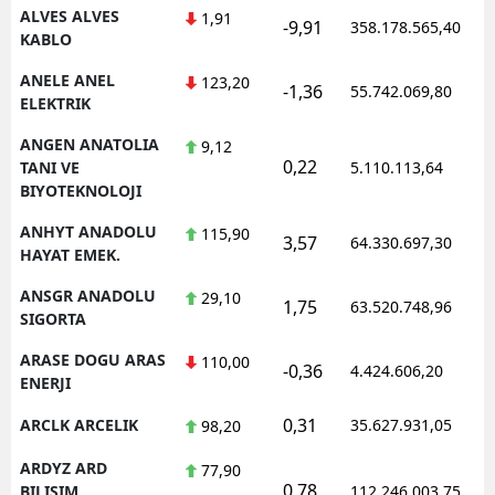
ALVES ALVES
1,91
-9,91
358.178.565,40
KABLO
ANELE ANEL
123,20
-1,36
55.742.069,80
ELEKTRIK
ANGEN ANATOLIA
9,12
0,22
TANI VE
5.110.113,64
BIYOTEKNOLOJI
ANHYT ANADOLU
115,90
3,57
64.330.697,30
HAYAT EMEK.
ANSGR ANADOLU
29,10
1,75
63.520.748,96
SIGORTA
ARASE DOGU ARAS
110,00
-0,36
4.424.606,20
ENERJI
0,31
ARCLK ARCELIK
35.627.931,05
98,20
ARDYZ ARD
77,90
0,78
BILISIM
112.246.003,75