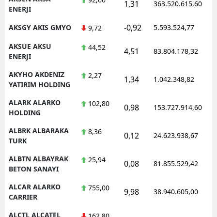
1,31
363.520.615,60
ENERJI
-0,92
AKSGY AKIS GMYO
5.593.524,77
9,72
AKSUE AKSU
44,52
4,51
83.804.178,32
ENERJI
AKYHO AKDENIZ
2,27
1,34
1.042.348,82
YATIRIM HOLDING
ALARK ALARKO
102,80
0,98
153.727.914,60
HOLDING
ALBRK ALBARAKA
8,36
0,12
24.623.938,67
TURK
ALBTN ALBAYRAK
25,94
0,08
81.855.529,42
BETON SANAYI
ALCAR ALARKO
755,00
9,98
38.940.605,00
CARRIER
ALCTL ALCATEL
162,80