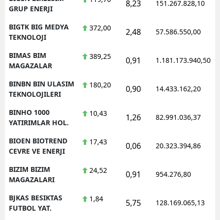
8,23
151.267.828,10
GRUP ENERJI
BIGTK BIG MEDYA
372,00
2,48
57.586.550,00
TEKNOLOJI
BIMAS BIM
389,25
0,91
1.181.173.940,50
MAGAZALAR
BINBN BIN ULASIM
180,20
0,90
14.433.162,20
TEKNOLOJILERI
BINHO 1000
10,43
1,26
82.991.036,37
YATIRIMLAR HOL.
BIOEN BIOTREND
17,43
0,06
20.323.394,86
CEVRE VE ENERJI
BIZIM BIZIM
24,52
0,91
954.276,80
MAGAZALARI
BJKAS BESIKTAS
1,84
5,75
128.169.065,13
FUTBOL YAT.