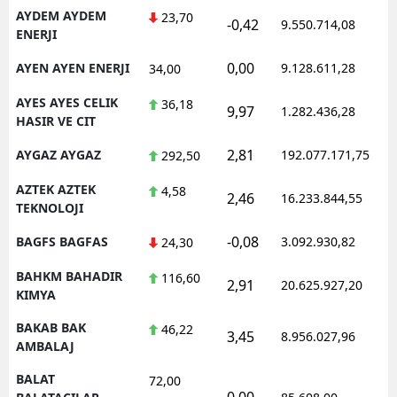
AYDEM AYDEM
23,70
-0,42
9.550.714,08
ENERJI
0,00
AYEN AYEN ENERJI
9.128.611,28
34,00
AYES AYES CELIK
36,18
9,97
1.282.436,28
HASIR VE CIT
2,81
AYGAZ AYGAZ
192.077.171,75
292,50
AZTEK AZTEK
4,58
2,46
16.233.844,55
TEKNOLOJI
-0,08
BAGFS BAGFAS
3.092.930,82
24,30
BAHKM BAHADIR
116,60
2,91
20.625.927,20
KIMYA
BAKAB BAK
46,22
3,45
8.956.027,96
AMBALAJ
BALAT
72,00
0,00