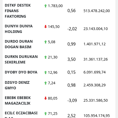
DSTKF DESTEK
1.783,00
0,56
FINANS
513.478.242,00
FAKTORING
DUNYH DUNYA
145,50
-2,02
23.143.004,10
HOLDING
DURDO DURAN
5,08
0,99
1.401.971,12
DOGAN BASIM
DURKN DURUKAN
21,30
3,50
31.361.137,26
SEKERLEME
0,15
DYOBY DYO BOYA
6.091.699,74
12,96
DZGYO DENIZ
7,24
0,98
2.459.308,29
GMYO
EBEBK EBEBEK
80,05
-3,09
25.331.586,50
MAGAZACILIK
ECILC ECZACIBASI
71,25
2,52
105.954.174,95