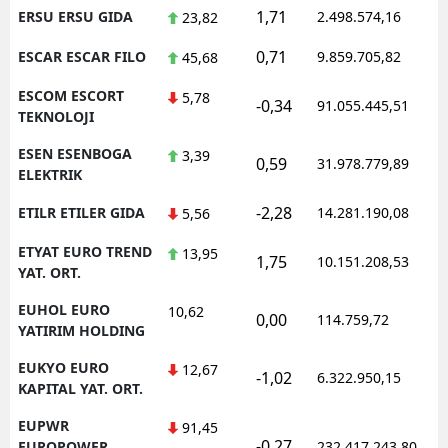
1,71
ERSU ERSU GIDA
2.498.574,16
23,82
0,71
ESCAR ESCAR FILO
9.859.705,82
45,68
ESCOM ESCORT
5,78
-0,34
91.055.445,51
TEKNOLOJI
ESEN ESENBOGA
3,39
0,59
31.978.779,89
ELEKTRIK
-2,28
ETILR ETILER GIDA
14.281.190,08
5,56
ETYAT EURO TREND
13,95
1,75
10.151.208,53
YAT. ORT.
EUHOL EURO
10,62
0,00
114.759,72
YATIRIM HOLDING
EUKYO EURO
12,67
-1,02
6.322.950,15
KAPITAL YAT. ORT.
EUPWR
91,45
-0,27
EUROPOWER
232.417.243,80