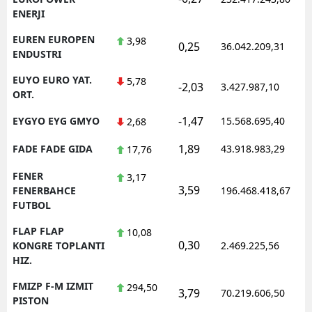
ENERJI
EUREN EUROPEN
3,98
0,25
36.042.209,31
ENDUSTRI
EUYO EURO YAT.
5,78
-2,03
3.427.987,10
ORT.
-1,47
EYGYO EYG GMYO
15.568.695,40
2,68
1,89
FADE FADE GIDA
43.918.983,29
17,76
FENER
3,17
3,59
FENERBAHCE
196.468.418,67
FUTBOL
FLAP FLAP
10,08
0,30
KONGRE TOPLANTI
2.469.225,56
HIZ.
FMIZP F-M IZMIT
294,50
3,79
70.219.606,50
PISTON