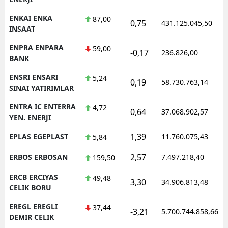
ENKAI ENKA
87,00
0,75
431.125.045,50
INSAAT
ENPRA ENPARA
59,00
-0,17
236.826,00
BANK
ENSRI ENSARI
5,24
0,19
58.730.763,14
SINAI YATIRIMLAR
ENTRA IC ENTERRA
4,72
0,64
37.068.902,57
YEN. ENERJI
1,39
EPLAS EGEPLAST
11.760.075,43
5,84
2,57
ERBOS ERBOSAN
7.497.218,40
159,50
ERCB ERCIYAS
49,48
3,30
34.906.813,48
CELIK BORU
EREGL EREGLI
37,44
-3,21
5.700.744.858,66
DEMIR CELIK