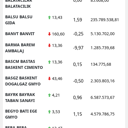
BALATACILAR
85.608,00
BALATACILIK
BALSU BALSU
13,43
1,59
235.789.538,81
GIDA
-0,25
BANVT BANVIT
5.130.702,00
160,60
BARMA BAREM
13,36
-9,97
1.285.739,68
AMBALAJ
BASCM BASTAS
13,36
0,15
134.775,68
BASKENT CIMENTO
BASGZ BASKENT
43,46
-0,50
2.303.803,16
DOGALGAZ GMYO
BAYRK BAYRAK
4,21
0,96
6.587.573,67
TABAN SANAYI
BEGYO BATI EGE
3,53
1,15
4.579.786,75
GMYO
BERA BERA