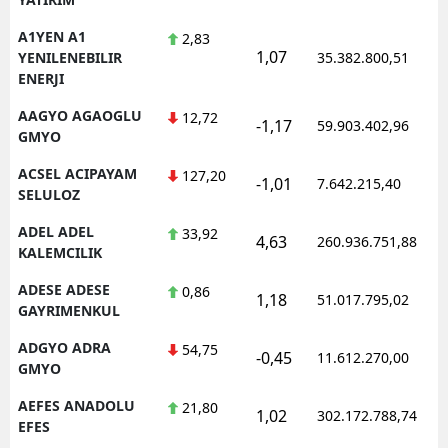
A1YEN A1
2,83
1,07
YENILENEBILIR
35.382.800,51
ENERJI
AAGYO AGAOGLU
12,72
-1,17
59.903.402,96
GMYO
ACSEL ACIPAYAM
127,20
-1,01
7.642.215,40
SELULOZ
ADEL ADEL
33,92
4,63
260.936.751,88
KALEMCILIK
ADESE ADESE
0,86
1,18
51.017.795,02
GAYRIMENKUL
ADGYO ADRA
54,75
-0,45
11.612.270,00
GMYO
AEFES ANADOLU
21,80
1,02
302.172.788,74
EFES