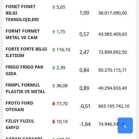
FONET FONET
5,05
1,00
BILGI
38.017.090,00
TEKNOLOJILERI
FORMT FORMET
1,75
0,57
43.985.409,63
METAL VE CAM
FORTE FORTE BILGI
116,10
2,47
72.899.692,50
ILETISIM
FRIGO FRIGO PAK
2,39
0,84
50.270.115,71
GIDA
FRMPL FORMUL
36,08
0,89
49.294.833,40
PLASTIK VE METAL
FROTO FORD
77,70
-0,51
663.195.742,10
OTOSAN
FZLGY FUZUL
10,19
-1,64
74.946.545,84
GMYO
GARAN GARANTI