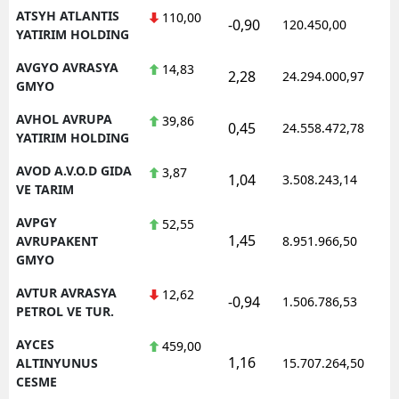
ATSYH ATLANTIS
110,00
-0,90
120.450,00
YATIRIM HOLDING
AVGYO AVRASYA
14,83
2,28
24.294.000,97
GMYO
AVHOL AVRUPA
39,86
0,45
24.558.472,78
YATIRIM HOLDING
AVOD A.V.O.D GIDA
3,87
1,04
3.508.243,14
VE TARIM
AVPGY
52,55
1,45
AVRUPAKENT
8.951.966,50
GMYO
AVTUR AVRASYA
12,62
-0,94
1.506.786,53
PETROL VE TUR.
AYCES
459,00
1,16
ALTINYUNUS
15.707.264,50
CESME