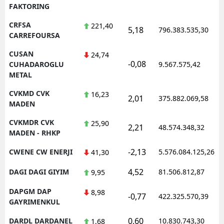
FAKTORING
CRFSA
221,40
5,18
796.383.535,30
CARREFOURSA
CUSAN
24,74
-0,08
CUHADAROGLU
9.567.575,42
METAL
CVKMD CVK
16,23
2,01
375.882.069,58
MADEN
CVKMDR CVK
25,90
2,21
48.574.348,32
MADEN - RHKP
-2,13
CWENE CW ENERJI
5.576.084.125,26
41,30
4,52
DAGI DAGI GIYIM
81.506.812,87
9,95
DAPGM DAP
8,98
-0,77
422.325.570,39
GAYRIMENKUL
0,60
DARDL DARDANEL
10.830.743,30
1,68