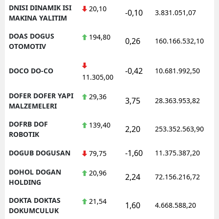
DNISI DINAMIK ISI
20,10
-0,10
3.831.051,07
MAKINA YALITIM
DOAS DOGUS
194,80
0,26
160.166.532,10
OTOMOTIV
-0,42
DOCO DO-CO
10.681.992,50
11.305,00
DOFER DOFER YAPI
29,36
3,75
28.363.953,82
MALZEMELERI
DOFRB DOF
139,40
2,20
253.352.563,90
ROBOTIK
-1,60
DOGUB DOGUSAN
11.375.387,20
79,75
DOHOL DOGAN
20,96
2,24
72.156.216,72
HOLDING
DOKTA DOKTAS
21,54
1,60
4.668.588,20
DOKUMCULUK