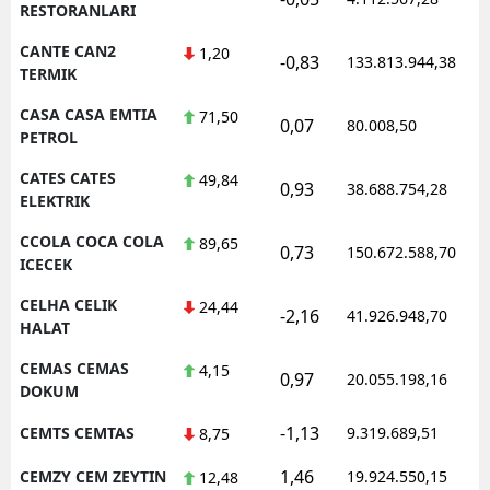
RESTORANLARI
CANTE CAN2
1,20
-0,83
133.813.944,38
TERMIK
CASA CASA EMTIA
71,50
0,07
80.008,50
PETROL
CATES CATES
49,84
0,93
38.688.754,28
ELEKTRIK
CCOLA COCA COLA
89,65
0,73
150.672.588,70
ICECEK
CELHA CELIK
24,44
-2,16
41.926.948,70
HALAT
CEMAS CEMAS
4,15
0,97
20.055.198,16
DOKUM
-1,13
CEMTS CEMTAS
9.319.689,51
8,75
1,46
CEMZY CEM ZEYTIN
19.924.550,15
12,48