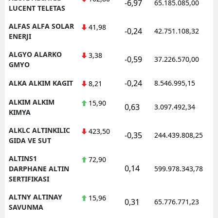
-6,97
65.185.085,00
LUCENT TELETAS
ALFAS ALFA SOLAR
41,98
-0,24
42.751.108,32
ENERJI
ALGYO ALARKO
3,38
-0,59
37.226.570,00
GMYO
-0,24
ALKA ALKIM KAGIT
8.546.995,15
8,21
ALKIM ALKIM
15,90
0,63
3.097.492,34
KIMYA
ALKLC ALTINKILIC
423,50
-0,35
244.439.808,25
GIDA VE SUT
ALTINS1
72,90
0,14
DARPHANE ALTIN
599.978.343,78
SERTIFIKASI
ALTNY ALTINAY
15,96
0,31
65.776.771,23
SAVUNMA