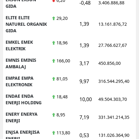
6,20
-0,48
3.406.886,88
GIDA
ELITE ELITE
29,20
1,39
NATUREL ORGANIK
13.161.876,72
GIDA
EMKEL EMEK
18,96
1,39
27.766.627,67
ELEKTRIK
EMNIS EMINIS
166,00
3,17
450.856,00
AMBALAJ
EMPAE EMPA
81,05
9,97
316.544.295,40
ELEKTRONIK
ENDAE ENDA
18,48
10,00
49.504.303,70
ENERJI HOLDING
ENERY ENERYA
8,95
7,19
331.341.214,35
ENERJI
ENJSA ENERJISA
113,80
0,53
131.026.364,90
ENERJI