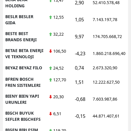
13,47
2,90
52.410.578,48
HOLDING
BESLR BESLER
12,55
1,05
7.143.197,78
GIDA
BESTE BEST
32,22
9,97
174.705.668,72
BRANDS ENERJI
BETAE BETA ENERJI
106,50
-4,23
1.860.218.696,40
VE TEKNOLOJI
0,74
BEYAZ BEYAZ FILO
2.673.320,90
24,52
BFREN BOSCH
127,70
1,51
12.222.627,50
FREN SISTEMLERI
BIENY BIEN YAPI
20,30
-0,68
7.603.987,86
URUNLERI
BIGCH BUYUK
6,51
-0,15
44.871.407,61
SEFLER BIGCHEFS
BIGEN BIRLESIM
119,70