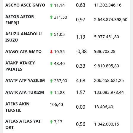
0,63
ASGYO ASCE GMYO
11.302.346,16
11,14
ASTOR ASTOR
311,50
0,97
2.648.874.398,50
ENERJI
ASUZU ANADOLU
51,05
1,19
5.977.451,80
ISUZU
-0,38
ATAGY ATA GMYO
938.702,28
10,55
ATAKP ATAKEY
48,40
0,33
9.810.805,80
PATATES
4,68
ATATP ATP YAZILIM
206.458.621,25
257,00
1,57
ATATR ATA TURIZM
133.083.978,44
14,88
ATEKS AKIN
106,40
0,00
13.406,40
TEKSTIL
ATLAS ATLAS YAT.
7,17
0,56
1.042.000,15
ORT.