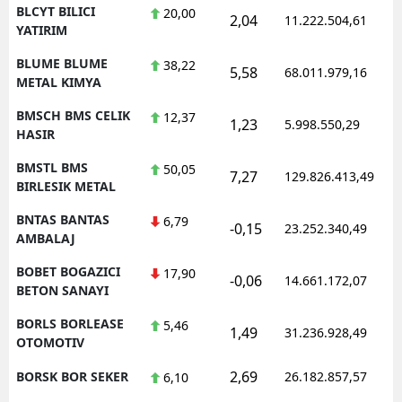
BLCYT BILICI
20,00
2,04
11.222.504,61
YATIRIM
BLUME BLUME
38,22
5,58
68.011.979,16
METAL KIMYA
BMSCH BMS CELIK
12,37
1,23
5.998.550,29
HASIR
BMSTL BMS
50,05
7,27
129.826.413,49
BIRLESIK METAL
BNTAS BANTAS
6,79
-0,15
23.252.340,49
AMBALAJ
BOBET BOGAZICI
17,90
-0,06
14.661.172,07
BETON SANAYI
BORLS BORLEASE
5,46
1,49
31.236.928,49
OTOMOTIV
2,69
BORSK BOR SEKER
26.182.857,57
6,10