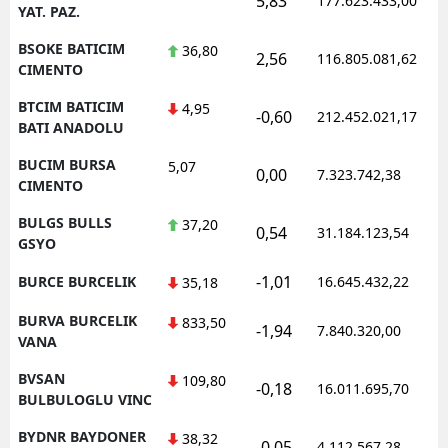
5,83
177.623.433,00
YAT. PAZ.
BSOKE BATICIM
36,80
2,56
116.805.081,62
CIMENTO
BTCIM BATICIM
4,95
-0,60
212.452.021,17
BATI ANADOLU
BUCIM BURSA
5,07
0,00
7.323.742,38
CIMENTO
BULGS BULLS
37,20
0,54
31.184.123,54
GSYO
-1,01
BURCE BURCELIK
16.645.432,22
35,18
BURVA BURCELIK
833,50
-1,94
7.840.320,00
VANA
BVSAN
109,80
-0,18
16.011.695,70
BULBULOGLU VINC
BYDNR BAYDONER
38,32
-0,05
4.112.567,28