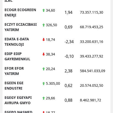
ILAC
ECOGR ECOGREEN
34,60
1,94
73.357.115,30
ENERJI
ECZYT ECZACIBASI
326,50
0,69
68.719.453,25
YATIRIM
EDATA E-DATA
18,74
-2,34
33.200.631,16
TEKNOLOJI
EDIP EDIP
38,34
-0,10
39.433.277,92
GAYRIMENKUL
EFOR EFOR
20,24
2,38
584.541.033,09
YATIRIM
EGEEN EGE
5.305,00
0,62
20.574.052,50
ENDUSTRI
EGEGY EGEYAPI
29,66
0,88
8.462.981,72
AVRUPA GMYO
EGEPO NASMED
18,77