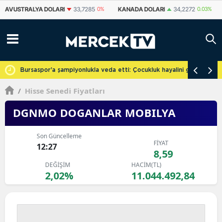
KANADA DOLARI
34,2272
0.03%
İSVIÇRE FRANKI
59,0594
-0.03%
cretsiz
Bursaspor'a şampiyonlukla veda etti: Çocukluk hayalini gerçekleşti
/
Hisse Senedi Fiyatları
DGNMO DOGANLAR MOBILYA
Son Güncelleme
FİYAT
12:27
8,59
DEĞİŞİM
HACİM(TL)
2,02%
11.044.492,84