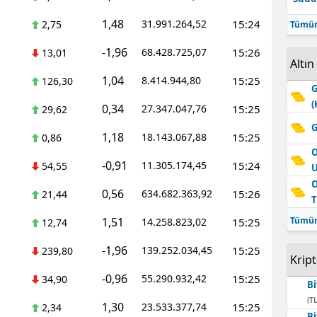
1,48
31.991.264,52
15:24
2,75
Tümün
-1,96
68.428.725,07
15:26
13,01
Altın
1,04
8.414.944,80
15:25
126,30
G
(
0,34
27.347.047,76
15:25
29,62
G
1,18
18.143.067,88
15:25
0,86
O
-0,91
11.305.174,45
15:24
54,55
O
0,56
634.682.363,92
15:26
21,44
T
1,51
Tümün
14.258.823,02
15:25
12,74
-1,96
139.252.034,45
15:25
239,80
Krip
-0,96
55.290.932,42
15:25
34,90
Bi
(TL
1,30
23.533.377,74
15:25
2,34
Bi