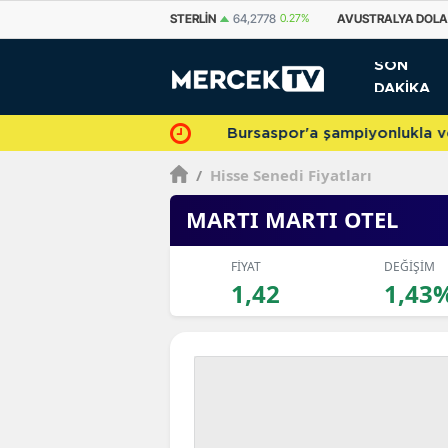
STERLIN
64,2778
0.27%
AVUSTRALYA DOLARI
33,5252
-0.18%
KANA
SON
DAKİKA
Bursaspor'a şampiyonlukla veda 
/
Hisse Senedi Fiyatları
MARTI MARTI OTEL
FİYAT
DEĞİŞİM
1,42
1,43