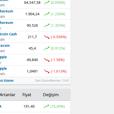
64.547,58
(0.058%)
SDT)
thereum
1.904,24
(1.236%)
SDT)
thereum
90.526
(1.355%)
)
tcoin Cash
211,7
(-0.936%)
SDT)
tecoin
45,4
(0.912%)
SDT)
pple
49,840
(-1.58%)
)
pple
1,0491
(-1.613%)
SDT)
ü Göster
Son Güncellenme: 15:41
Artanlar
Fiyat
Değişim
191,40
(10,00%)
A