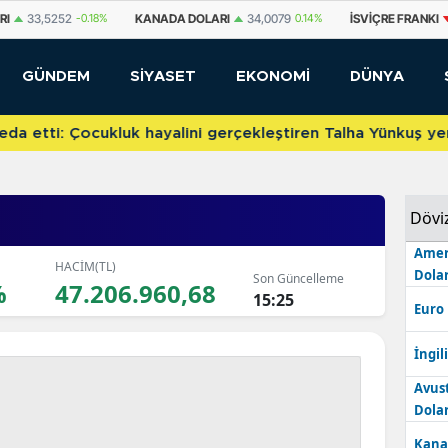
DA DOLARI
34,0079
0.14%
İSVIÇRE FRANKI
58,8027
-0.26%
YUAN O
GÜNDEM
SİYASET
EKONOMİ
DÜNYA
etti: Çocukluk hayalini gerçekleştiren Talha Yünkuş yeni t
Dövi
Amer
HACİM(TL)
Dolar
Son Güncelleme
%
47.206.960,68
15:25
Euro
İngili
Avus
Dolar
Kana