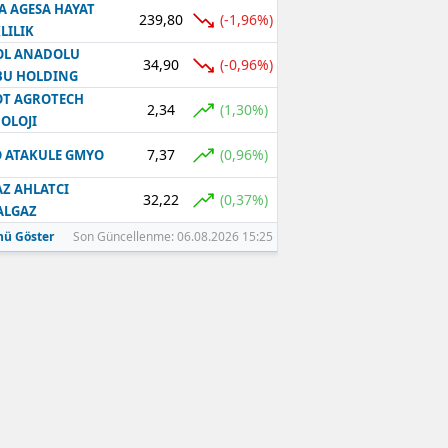
A AGESA HAYAT
239,80
(-1,96%)
LILIK
OL ANADOLU
34,90
(-0,96%)
BU HOLDING
T AGROTECH
2,34
(1,30%)
OLOJI
7,37
(0,96%)
 ATAKULE GMYO
Z AHLATCI
32,22
(0,37%)
ALGAZ
ü Göster
Son Güncellenme: 06.08.2026 15:25