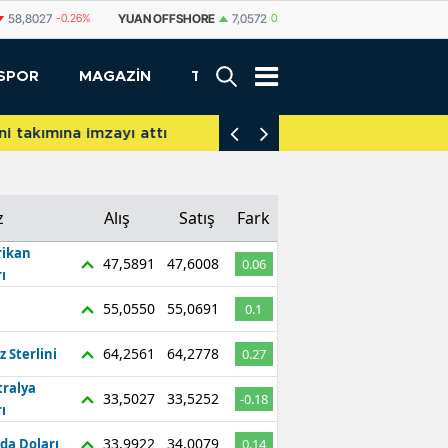
FFSHORE
7,0572
0.08%
YUAN
7,0567
0.09%
RUBLE
0,5849
-0.29%
SPOR
MAGAZİN
TEKNOLOJİ
akımına imzayı attı
İniş takımları yere d
z
Alış
Satış
Fark
ikan
47,5891
47,6008
0.06
ı
55,0550
55,0691
0.1
64,2561
64,2778
z Sterlini
0.27
tralya
33,5027
33,5252
-0.18
ı
33,9922
34,0079
da Doları
0.14