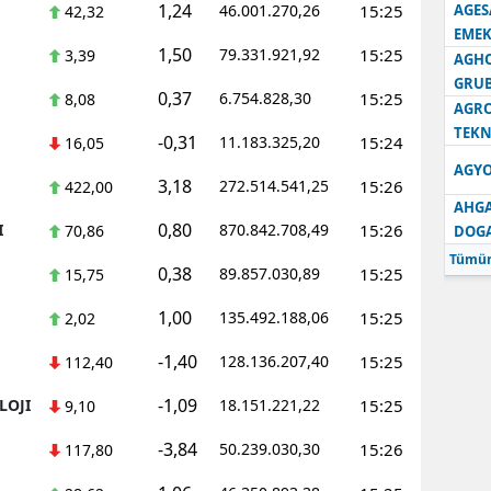
1,24
46.001.270,26
15:25
AGES
42,32
EMEK
1,50
79.331.921,92
15:25
3,39
AGH
GRU
0,37
6.754.828,30
15:25
8,08
AGRO
TEKN
-0,31
11.183.325,20
15:24
16,05
AGYO
3,18
272.514.541,25
15:26
422,00
AHGA
0,80
I
870.842.708,49
15:26
70,86
DOG
Tümün
0,38
89.857.030,89
15:25
15,75
1,00
135.492.188,06
15:25
2,02
-1,40
128.136.207,40
15:25
112,40
-1,09
LOJI
18.151.221,22
15:25
9,10
-3,84
50.239.030,30
15:26
117,80