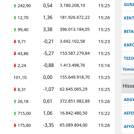
GUN
0,54
3.180.208,10
15:25
242,90
1,36
181.926.672,22
15:26
12,70
KEN
3,38
396.013.184,05
15:25
99,40
BETA
-0,21
3.692.102,58
15:23
9,71
KARC
-5,27
153.587.279,84
15:25
43,86
TEZO
-0,88
1.413.498,76
15:16
2,24
Tümün
0,00
155.649.918,70
15:25
101,10
Hisse
-1,07
62.645.065,29
15:25
8,31
ADGY
0,61
372.851.982,88
15:26
26,18
1,06
16.842.480,50
15:22
715,00
AEFE
-3,35
65.089.804,00
15:26
175,80
AFYO