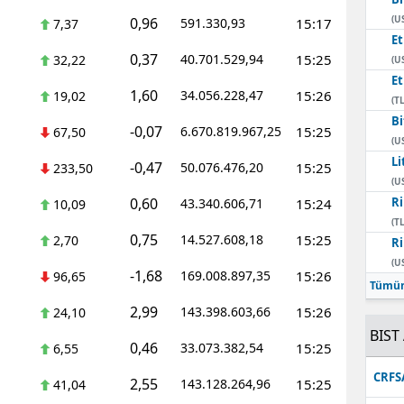
(U
0,96
591.330,93
15:17
7,37
E
0,37
40.701.529,94
15:25
32,22
(U
E
1,60
34.056.228,47
15:26
19,02
(TL
Bi
-0,07
6.670.819.967,25
15:25
67,50
(U
Li
-0,47
50.076.476,20
15:25
233,50
(U
0,60
Ri
43.340.606,71
15:24
10,09
(TL
0,75
14.527.608,18
15:25
2,70
Ri
(U
-1,68
169.008.897,35
15:26
96,65
Tümün
2,99
143.398.603,66
15:26
24,10
BIST 
0,46
33.073.382,54
15:25
6,55
CRFS
2,55
143.128.264,96
15:25
41,04