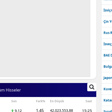
İsviç
Çin 
Rus R
İsve
BAE 
Bulga
Japon
Kuve
üm Hisseler
Katar
Son
Fark%
En Düşük
Saat
1,45
42.023.553,88
15:25
9,12
Suudi