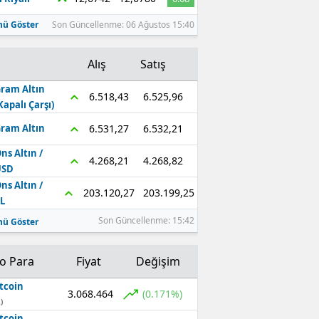
ü Göster
Son Güncellenme: 06 Ağustos 15:40
Alış
Satış
ram Altın
6.525,96
6.518,43
Kapalı Çarşı)
6.532,21
6.531,27
ram Altın
ns Altın /
4.268,82
4.268,21
USD
ns Altın /
203.199,25
203.120,27
L
Son Güncellenme: 15:42
ü Göster
to Para
Fiyat
Değişim
tcoin
3.068.464
(0.171%)
)
tcoin