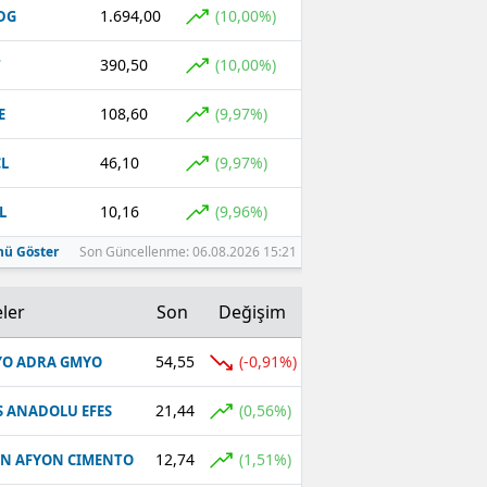
1.694,00
(10,00%)
DG
390,50
(10,00%)
T
108,60
(9,97%)
E
46,10
(9,97%)
L
10,16
(9,96%)
L
ü Göster
Son Güncellenme: 06.08.2026 15:21
ler
Son
Değişim
54,55
(-0,91%)
O ADRA GMYO
21,44
(0,56%)
S ANADOLU EFES
12,74
(1,51%)
N AFYON CIMENTO