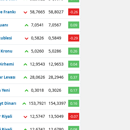
58,7665
58,8027
re Frankı
-0.26
7,0541
7,0567
Yuanı
0.09
0,5826
0,5849
ublesi
-0.29
5,0260
5,0286
ç Kronu
0.26
12,9543
12,9653
Dirhemi
0.04
28,0626
28,2946
r Levası
0.37
0,3018
0,3026
 Yeni
0.17
153,7921
154,3397
yt Dinarı
0.16
12,5747
13,5049
 Riyali
-0.07
12,6742
12,6780
 Riyali
0.08