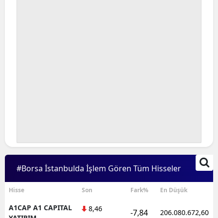
#Borsa İstanbulda İşlem Gören Tüm Hisseler
Hisse
Son
Fark%
En Düşük
A1CAP A1 CAPITAL
8,46
-7,84
206.080.672,60
YATIRIM