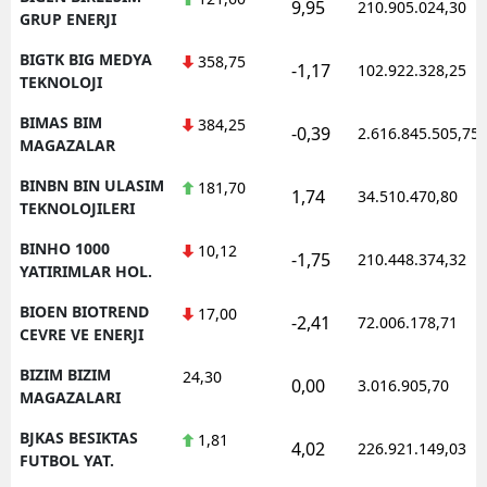
9,95
210.905.024,30
GRUP ENERJI
BIGTK BIG MEDYA
358,75
-1,17
102.922.328,25
TEKNOLOJI
BIMAS BIM
384,25
-0,39
2.616.845.505,75
MAGAZALAR
BINBN BIN ULASIM
181,70
1,74
34.510.470,80
TEKNOLOJILERI
BINHO 1000
10,12
-1,75
210.448.374,32
YATIRIMLAR HOL.
BIOEN BIOTREND
17,00
-2,41
72.006.178,71
CEVRE VE ENERJI
BIZIM BIZIM
24,30
0,00
3.016.905,70
MAGAZALARI
BJKAS BESIKTAS
1,81
4,02
226.921.149,03
FUTBOL YAT.