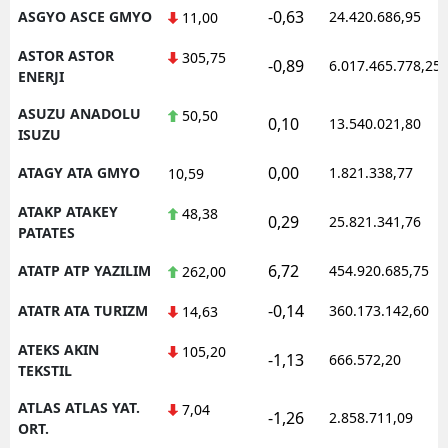
-0,63
ASGYO ASCE GMYO
24.420.686,95
11,00
ASTOR ASTOR
305,75
-0,89
6.017.465.778,25
ENERJI
ASUZU ANADOLU
50,50
0,10
13.540.021,80
ISUZU
0,00
ATAGY ATA GMYO
1.821.338,77
10,59
ATAKP ATAKEY
48,38
0,29
25.821.341,76
PATATES
6,72
ATATP ATP YAZILIM
454.920.685,75
262,00
-0,14
ATATR ATA TURIZM
360.173.142,60
14,63
ATEKS AKIN
105,20
-1,13
666.572,20
TEKSTIL
ATLAS ATLAS YAT.
7,04
-1,26
2.858.711,09
ORT.