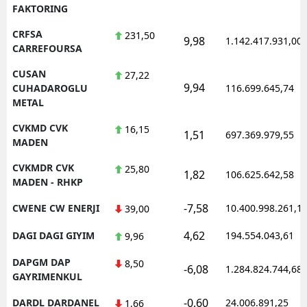
FAKTORING
CRFSA
231,50
9,98
1.142.417.931,00
CARREFOURSA
CUSAN
27,22
9,94
CUHADAROGLU
116.699.645,74
METAL
CVKMD CVK
16,15
1,51
697.369.979,55
MADEN
CVKMDR CVK
25,80
1,82
106.625.642,58
MADEN - RHKP
-7,58
CWENE CW ENERJI
10.400.998.261,1
39,00
4,62
DAGI DAGI GIYIM
194.554.043,61
9,96
DAPGM DAP
8,50
-6,08
1.284.824.744,68
GAYRIMENKUL
-0,60
DARDL DARDANEL
24.006.891,25
1,66