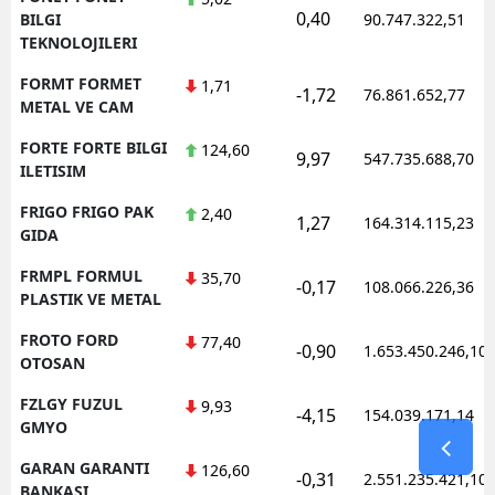
0,40
BILGI
90.747.322,51
TEKNOLOJILERI
FORMT FORMET
1,71
-1,72
76.861.652,77
METAL VE CAM
FORTE FORTE BILGI
124,60
9,97
547.735.688,70
ILETISIM
FRIGO FRIGO PAK
2,40
1,27
164.314.115,23
GIDA
FRMPL FORMUL
35,70
-0,17
108.066.226,36
PLASTIK VE METAL
FROTO FORD
77,40
-0,90
1.653.450.246,10
OTOSAN
FZLGY FUZUL
9,93
-4,15
154.039.171,14
GMYO
GARAN GARANTI
126,60
-0,31
2.551.235.421,10
BANKASI