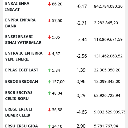
ENKAI ENKA
86,20
-0,17
842.784.080,30
INSAAT
ENPRA ENPARA
57,50
-2,71
2.282.845,20
BANK
ENSRI ENSARI
5,05
-3,44
118.869.671,59
SINAI YATIRIMLAR
ENTRA IC ENTERRA
4,57
-2,56
131.462.063,52
YEN. ENERJI
1,39
EPLAS EGEPLAST
22.305.050,20
5,84
0,96
ERBOS ERBOSAN
12.099.343,00
157,00
ERCB ERCIYAS
48,04
0,29
62.926.723,94
CELIK BORU
EREGL EREGLI
36,88
-4,65
9.092.529.999,78
DEMIR CELIK
2,90
ERSU ERSU GIDA
5.781.767,94
24,10