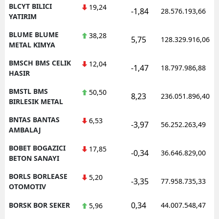
BLCYT BILICI
19,24
-1,84
28.576.193,66
YATIRIM
BLUME BLUME
38,28
5,75
128.329.916,06
METAL KIMYA
BMSCH BMS CELIK
12,04
-1,47
18.797.986,88
HASIR
BMSTL BMS
50,50
8,23
236.051.896,40
BIRLESIK METAL
BNTAS BANTAS
6,53
-3,97
56.252.263,49
AMBALAJ
BOBET BOGAZICI
17,85
-0,34
36.646.829,00
BETON SANAYI
BORLS BORLEASE
5,20
-3,35
77.958.735,33
OTOMOTIV
0,34
BORSK BOR SEKER
44.007.548,47
5,96