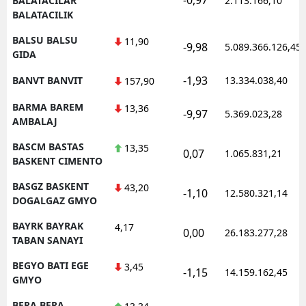
BALATACILAR
2.113.166,10
BALATACILIK
BALSU BALSU
11,90
-9,98
5.089.366.126,45
GIDA
-1,93
BANVT BANVIT
13.334.038,40
157,90
BARMA BAREM
13,36
-9,97
5.369.023,28
AMBALAJ
BASCM BASTAS
13,35
0,07
1.065.831,21
BASKENT CIMENTO
BASGZ BASKENT
43,20
-1,10
12.580.321,14
DOGALGAZ GMYO
BAYRK BAYRAK
4,17
0,00
26.183.277,28
TABAN SANAYI
BEGYO BATI EGE
3,45
-1,15
14.159.162,45
GMYO
BERA BERA