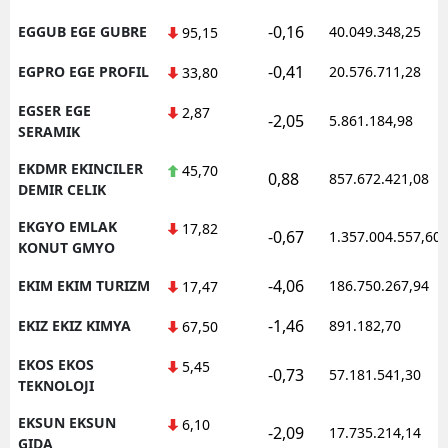
-0,16
EGGUB EGE GUBRE
40.049.348,25
95,15
-0,41
EGPRO EGE PROFIL
20.576.711,28
33,80
EGSER EGE
2,87
-2,05
5.861.184,98
SERAMIK
EKDMR EKINCILER
45,70
0,88
857.672.421,08
DEMIR CELIK
EKGYO EMLAK
17,82
-0,67
1.357.004.557,60
KONUT GMYO
-4,06
EKIM EKIM TURIZM
186.750.267,94
17,47
-1,46
EKIZ EKIZ KIMYA
891.182,70
67,50
EKOS EKOS
5,45
-0,73
57.181.541,30
TEKNOLOJI
EKSUN EKSUN
6,10
-2,09
17.735.214,14
GIDA