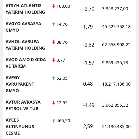
ATSYH ATLANTIS
108,00
-2,70
3.343.237,00
YATIRIM HOLDING
AVGYO AVRASYA
14,76
1,79
45.525.758,18
GMYO
AVHOL AVRUPA
38,76
-2,32
62.558.908,22
YATIRIM HOLDING
AVOD A.V.O.D GIDA
3,77
-1,57
9.869.435,73
VE TARIM
AVPGY
52,05
0,48
AVRUPAKENT
18.217.136,00
GMYO
AVTUR AVRASYA
12,55
-1,49
3.962.855,32
PETROL VE TUR.
AYCES
465,50
2,59
ALTINYUNUS
51.130.485,00
CESME