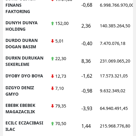
-0,68
FINANS
6.998.766.970,00
FAKTORING
DUNYH DUNYA
152,00
2,36
140.385.264,50
HOLDING
DURDO DURAN
5,01
-0,40
7.470.076,18
DOGAN BASIM
DURKN DURUKAN
22,30
8,36
231.069.065,20
SEKERLEME
-1,62
DYOBY DYO BOYA
17.573.321,05
12,73
DZGYO DENIZ
7,10
-0,98
9.632.349,02
GMYO
EBEBK EBEBEK
79,35
-3,93
64.940.491,45
MAGAZACILIK
ECILC ECZACIBASI
70,50
1,44
215.968.776,80
ILAC