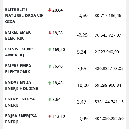
ELITE ELITE
28,64
-0,56
NATUREL ORGANIK
30.717.186,46
GIDA
EMKEL EMEK
18,28
-2,25
76.543.727,97
ELEKTRIK
EMNIS EMINIS
169,50
5,34
2.223.940,00
AMBALAJ
EMPAE EMPA
76,40
3,66
480.832.173,05
ELEKTRONIK
ENDAE ENDA
18,48
10,00
59.299.960,34
ENERJI HOLDING
ENERY ENERYA
8,64
3,47
538.144.741,15
ENERJI
ENJSA ENERJISA
113,10
-0,09
404.050.252,50
ENERJI