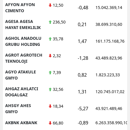
AFYON AFYON
12,50
-0,48
15.042.369,14
CIMENTO
AGESA AGESA
236,50
0,21
38.699.310,60
HAYAT EMEKLILIK
AGHOL ANADOLU
35,78
1,47
161.175.168,76
GRUBU HOLDING
AGROT AGROTECH
2,32
-1,28
43.489.823,96
TEKNOLOJI
AGYO ATAKULE
7,39
0,82
1.823.223,33
GMYO
AHGAZ AHLATCI
32,56
1,31
120.745.017,02
DOGALGAZ
AHSGY AHES
18,34
-5,27
43.921.489,46
GMYO
-0,89
AKBNK AKBANK
6.263.358.990,10
66,80