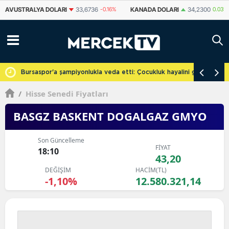
KANADA DOLARI
34,2300
0.03%
İSVIÇRE FRANKI
58,9021
-0.31%
Y
cretsiz
Bursaspor'a şampiyonlukla veda etti: Çocukluk hayalini gerçekleşti
/
Hisse Senedi Fiyatları
BASGZ BASKENT DOGALGAZ GMYO
Son Güncelleme
FİYAT
18:10
43,20
DEĞİŞİM
HACİM(TL)
-1,10%
12.580.321,14