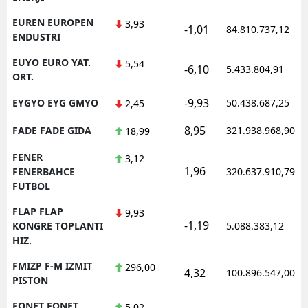
EUREN EUROPEN
3,93
-1,01
84.810.737,12
ENDUSTRI
EUYO EURO YAT.
5,54
-6,10
5.433.804,91
ORT.
-9,93
EYGYO EYG GMYO
50.438.687,25
2,45
8,95
FADE FADE GIDA
321.938.968,90
18,99
FENER
3,12
1,96
FENERBAHCE
320.637.910,79
FUTBOL
FLAP FLAP
9,93
-1,19
KONGRE TOPLANTI
5.088.383,12
HIZ.
FMIZP F-M IZMIT
296,00
4,32
100.896.547,00
PISTON
FONET FONET
5,02