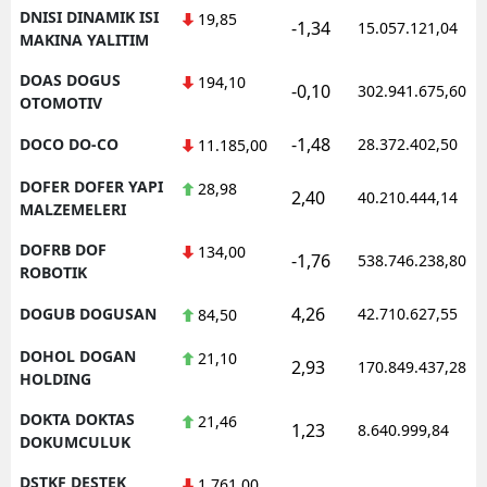
DNISI DINAMIK ISI
19,85
-1,34
15.057.121,04
MAKINA YALITIM
DOAS DOGUS
194,10
-0,10
302.941.675,60
OTOMOTIV
-1,48
DOCO DO-CO
28.372.402,50
11.185,00
DOFER DOFER YAPI
28,98
2,40
40.210.444,14
MALZEMELERI
DOFRB DOF
134,00
-1,76
538.746.238,80
ROBOTIK
4,26
DOGUB DOGUSAN
42.710.627,55
84,50
DOHOL DOGAN
21,10
2,93
170.849.437,28
HOLDING
DOKTA DOKTAS
21,46
1,23
8.640.999,84
DOKUMCULUK
DSTKF DESTEK
1.761,00