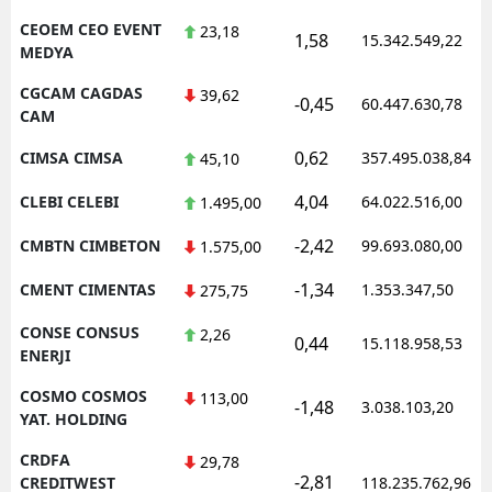
CEOEM CEO EVENT
23,18
1,58
15.342.549,22
MEDYA
CGCAM CAGDAS
39,62
-0,45
60.447.630,78
CAM
0,62
CIMSA CIMSA
357.495.038,84
45,10
4,04
CLEBI CELEBI
64.022.516,00
1.495,00
-2,42
CMBTN CIMBETON
99.693.080,00
1.575,00
-1,34
CMENT CIMENTAS
1.353.347,50
275,75
CONSE CONSUS
2,26
0,44
15.118.958,53
ENERJI
COSMO COSMOS
113,00
-1,48
3.038.103,20
YAT. HOLDING
CRDFA
29,78
-2,81
CREDITWEST
118.235.762,96