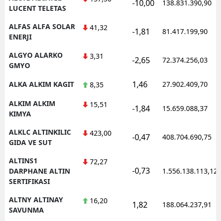
-10,00
138.831.390,90
LUCENT TELETAS
ALFAS ALFA SOLAR
41,32
-1,81
81.417.199,90
ENERJI
ALGYO ALARKO
3,31
-2,65
72.374.256,03
GMYO
1,46
ALKA ALKIM KAGIT
27.902.409,70
8,35
ALKIM ALKIM
15,51
-1,84
15.659.088,37
KIMYA
ALKLC ALTINKILIC
423,00
-0,47
408.704.690,75
GIDA VE SUT
ALTINS1
72,27
-0,73
DARPHANE ALTIN
1.556.138.113,12
SERTIFIKASI
ALTNY ALTINAY
16,20
1,82
188.064.237,91
SAVUNMA