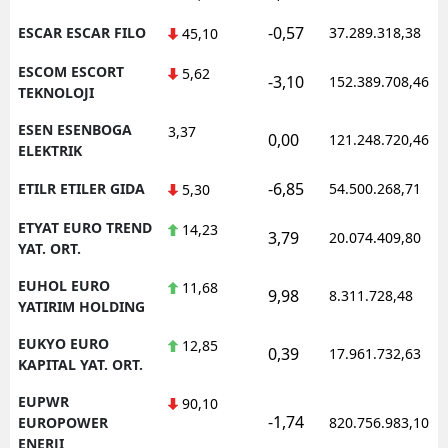
-0,57
ESCAR ESCAR FILO
37.289.318,38
45,10
ESCOM ESCORT
5,62
-3,10
152.389.708,46
TEKNOLOJI
ESEN ESENBOGA
3,37
0,00
121.248.720,46
ELEKTRIK
-6,85
ETILR ETILER GIDA
54.500.268,71
5,30
ETYAT EURO TREND
14,23
3,79
20.074.409,80
YAT. ORT.
EUHOL EURO
11,68
9,98
8.311.728,48
YATIRIM HOLDING
EUKYO EURO
12,85
0,39
17.961.732,63
KAPITAL YAT. ORT.
EUPWR
90,10
-1,74
EUROPOWER
820.756.983,10
ENERJI