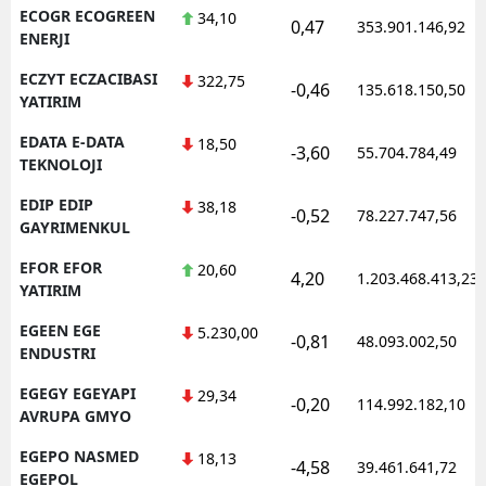
ECOGR ECOGREEN
34,10
0,47
353.901.146,92
ENERJI
ECZYT ECZACIBASI
322,75
-0,46
135.618.150,50
YATIRIM
EDATA E-DATA
18,50
-3,60
55.704.784,49
TEKNOLOJI
EDIP EDIP
38,18
-0,52
78.227.747,56
GAYRIMENKUL
EFOR EFOR
20,60
4,20
1.203.468.413,23
YATIRIM
EGEEN EGE
5.230,00
-0,81
48.093.002,50
ENDUSTRI
EGEGY EGEYAPI
29,34
-0,20
114.992.182,10
AVRUPA GMYO
EGEPO NASMED
18,13
-4,58
39.461.641,72
EGEPOL