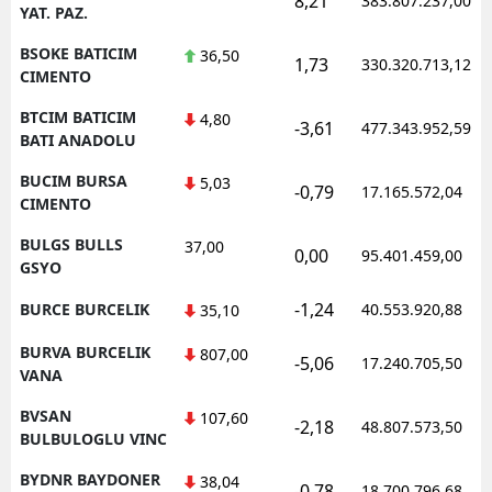
8,21
383.807.237,00
YAT. PAZ.
BSOKE BATICIM
36,50
1,73
330.320.713,12
CIMENTO
BTCIM BATICIM
4,80
-3,61
477.343.952,59
BATI ANADOLU
BUCIM BURSA
5,03
-0,79
17.165.572,04
CIMENTO
BULGS BULLS
37,00
0,00
95.401.459,00
GSYO
-1,24
BURCE BURCELIK
40.553.920,88
35,10
BURVA BURCELIK
807,00
-5,06
17.240.705,50
VANA
BVSAN
107,60
-2,18
48.807.573,50
BULBULOGLU VINC
BYDNR BAYDONER
38,04
-0,78
18.700.796,68