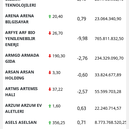
TEKNOLOJILERI
ARENA ARENA
20,40
0,79
23.064.340,90
BILGISAYAR
ARFYE ARF BIO
26,70
-9,98
YENILENEBILIR
765.811.832,50
ENERJI
ARMGD ARMADA
190,30
-2,76
234.329.090,70
GIDA
ARSAN ARSAN
3,30
-0,60
33.824.677,89
HOLDING
ARTMS ARTEMIS
37,22
-2,57
55.599.703,28
HALI
ARZUM ARZUM EV
1,60
0,63
22.240.714,57
ALETLERI
0,71
ASELS ASELSAN
8.773.768.520,25
356,25