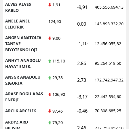
ALVES ALVES
1,91
-9,91
405.556.694,13
KABLO
ANELE ANEL
124,90
0,00
143.893.332,20
ELEKTRIK
ANGEN ANATOLIA
9,00
-1,10
TANI VE
12.456.055,82
BIYOTEKNOLOJI
ANHYT ANADOLU
115,10
2,86
95.264.518,50
HAYAT EMEK.
ANSGR ANADOLU
29,38
2,73
172.742.947,32
SIGORTA
ARASE DOGU ARAS
106,90
-3,17
22.442.594,60
ENERJI
-0,46
ARCLK ARCELIK
70.308.685,25
97,45
ARDYZ ARD
79,20
2,46
BILISIM
237.753.952,10