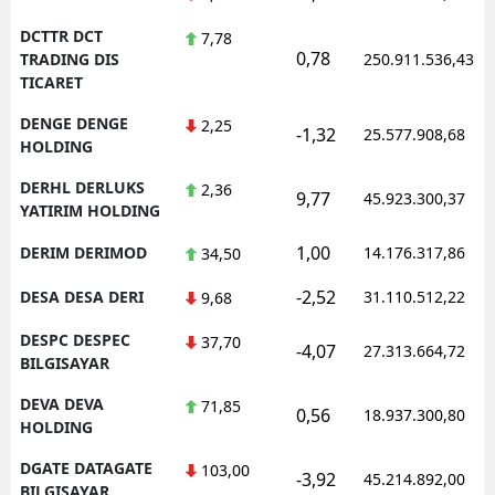
DCTTR DCT
7,78
0,78
TRADING DIS
250.911.536,43
TICARET
DENGE DENGE
2,25
-1,32
25.577.908,68
HOLDING
DERHL DERLUKS
2,36
9,77
45.923.300,37
YATIRIM HOLDING
1,00
DERIM DERIMOD
14.176.317,86
34,50
-2,52
DESA DESA DERI
31.110.512,22
9,68
DESPC DESPEC
37,70
-4,07
27.313.664,72
BILGISAYAR
DEVA DEVA
71,85
0,56
18.937.300,80
HOLDING
DGATE DATAGATE
103,00
-3,92
45.214.892,00
BILGISAYAR