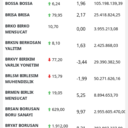
1,96
BOSSA BOSSA
105.198.139,39
6,24
2,17
BRISA BRISA
25.418.824,25
79,95
BRKO BIRKO
10,70
0,00
3.955.213,08
MENSUCAT
BRKSN BERKOSAN
8,10
1,63
2.425.868,03
YALITIM
BRKVY BIRIKIM
77,20
-3,44
29.390.382,50
VARLIK YONETIM
BRLSM BIRLESIM
15,79
-1,99
50.271.626,16
MUHENDISLIK
BRMEN BIRLIK
19,05
5,25
8.894.653,70
MENSUCAT
BRSAN BORUSAN
629,00
9,97
2.955.605.470,00
BORU SANAYI
BRYAT BORUSAN
1.912,00