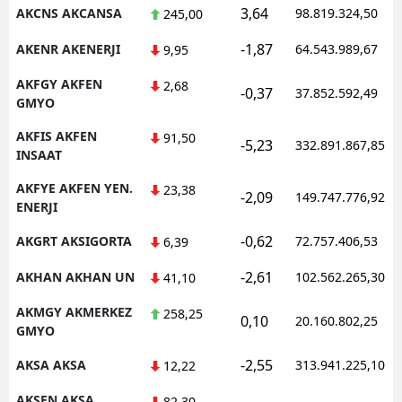
3,64
AKCNS AKCANSA
98.819.324,50
245,00
-1,87
AKENR AKENERJI
64.543.989,67
9,95
AKFGY AKFEN
2,68
-0,37
37.852.592,49
GMYO
AKFIS AKFEN
91,50
-5,23
332.891.867,85
INSAAT
AKFYE AKFEN YEN.
23,38
-2,09
149.747.776,92
ENERJI
-0,62
AKGRT AKSIGORTA
72.757.406,53
6,39
-2,61
AKHAN AKHAN UN
102.562.265,30
41,10
AKMGY AKMERKEZ
258,25
0,10
20.160.802,25
GMYO
-2,55
AKSA AKSA
313.941.225,10
12,22
AKSEN AKSA
82,30