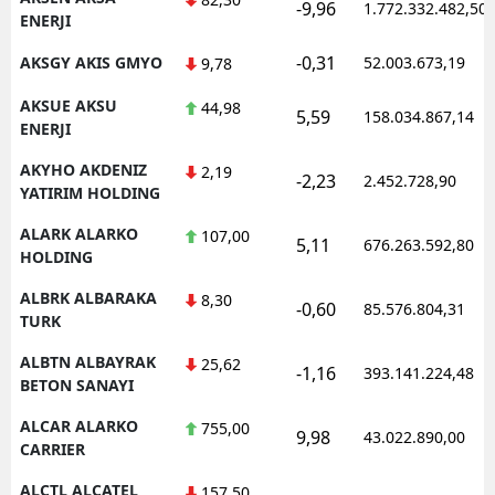
-9,96
1.772.332.482,50
ENERJI
-0,31
AKSGY AKIS GMYO
52.003.673,19
9,78
AKSUE AKSU
44,98
5,59
158.034.867,14
ENERJI
AKYHO AKDENIZ
2,19
-2,23
2.452.728,90
YATIRIM HOLDING
ALARK ALARKO
107,00
5,11
676.263.592,80
HOLDING
ALBRK ALBARAKA
8,30
-0,60
85.576.804,31
TURK
ALBTN ALBAYRAK
25,62
-1,16
393.141.224,48
BETON SANAYI
ALCAR ALARKO
755,00
9,98
43.022.890,00
CARRIER
ALCTL ALCATEL
157,50