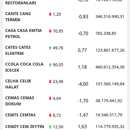
RESTORANLARI
CANTE CAN2
1,20
-0,83
346.516.990,31
TERMIK
CASA CASA EMTIA
70,95
-0,70
765.338,85
PETROL
CATES CATES
49,76
0,77
123.861.677,26
ELEKTRIK
CCOLA COCA COLA
90,05
1,18
460.612.354,30
ICECEK
CELHA CELIK
23,98
-4,00
101.560.149,64
HALAT
CEMAS CEMAS
4,04
-1,70
38.179.441,92
DOKUM
-1,47
CEMTS CEMTAS
16.546.517,79
8,72
1,63
CEMZY CEM ZEYTIN
114.779.935,32
12,50