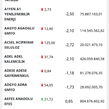
A1YEN A1
2,73
-2,50
YENILENEBILIR
75.887.103,01
ENERJI
AAGYO AGAOGLU
12,60
-2,10
114.545.562,62
GMYO
ACSEL ACIPAYAM
125,00
-2,72
20.021.473,10
SELULOZ
ADEL ADEL
31,74
-2,10
426.059.840,58
KALEMCILIK
ADESE ADESE
0,84
-1,18
81.278.076,35
GAYRIMENKUL
ADGYO ADRA
54,05
-1,73
28.692.005,70
GMYO
AEFES ANADOLU
21,72
0,65
804.676.602,92
EFES