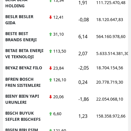
13,34
1,91
111.725.470,48
HOLDING
BESLR BESLER
12,41
-0,08
18.120.647,83
GIDA
BESTE BEST
31,10
6,14
564.160.978,60
BRANDS ENERJI
BETAE BETA ENERJI
113,50
2,07
5.633.514.381,30
VE TEKNOLOJI
-2,05
BEYAZ BEYAZ FILO
18.704.154,56
23,84
BFREN BOSCH
126,10
0,24
20.778.719,30
FREN SISTEMLERI
BIENY BIEN YAPI
20,06
-1,86
22.054.068,10
URUNLERI
BIGCH BUYUK
6,60
1,23
158.358.972,66
SEFLER BIGCHEFS
BIGEN BIRLESIM
121,60