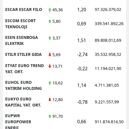
1,20
ESCAR ESCAR FILO
97.326.379,02
45,36
ESCOM ESCORT
5,80
0,69
339.541.892,26
TEKNOLOJI
ESEN ESENBOGA
3,37
1,51
89.808.012,69
ELEKTRIK
-2,74
ETILR ETILER GIDA
35.532.958,52
5,69
ETYAT EURO TREND
13,71
-0,22
11.194.021,90
YAT. ORT.
EUHOL EURO
10,62
1,14
4.711.381,05
YATIRIM HOLDING
EUKYO EURO
12,80
-0,78
9.221.557,99
KAPITAL YAT. ORT.
EUPWR
91,70
0,66
EUROPOWER
911.874.814,50
ENERJI