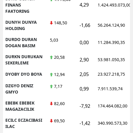
4,29
FINANS
1.424.493.073,00
FAKTORING
DUNYH DUNYA
148,50
-1,66
56.264.124,90
HOLDING
DURDO DURAN
5,03
0,00
11.284.390,35
DOGAN BASIM
DURKN DURUKAN
20,58
2,90
53.981.050,35
SEKERLEME
2,05
DYOBY DYO BOYA
23.927.218,75
12,94
DZGYO DENIZ
7,17
0,99
7.911.539,74
GMYO
EBEBK EBEBEK
82,60
-7,92
174.464.082,00
MAGAZACILIK
ECILC ECZACIBASI
69,50
-1,42
340.990.573,30
ILAC