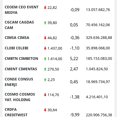
CEOEM CEO EVENT
22,82
-0,09
13.057.682,76
MEDYA
CGCAM CAGDAS
39,80
0,05
70.456.162,06
CAM
-0,36
CIMSA CIMSA
329.636.288,88
44,82
-1,10
CLEBI CELEBI
35.898.068,00
1.437,00
5,22
CMBTN CIMBETON
185.153.083,00
1.614,00
2,47
CMENT CIMENTAS
1.045.824,50
279,50
CONSE CONSUS
2,25
0,45
18.969.734,97
ENERJI
COSMO COSMOS
114,70
-1,38
4.216.401,10
YAT. HOLDING
CRDFA
30,64
-9,99
CREDITWEST
220.906.756,38