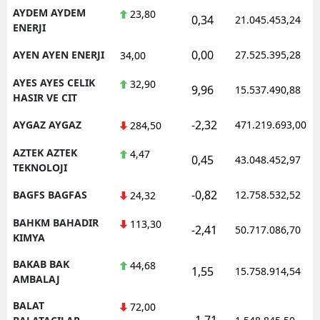
AYDEM AYDEM
23,80
0,34
21.045.453,24
ENERJI
0,00
AYEN AYEN ENERJI
27.525.395,28
34,00
AYES AYES CELIK
32,90
9,96
15.537.490,88
HASIR VE CIT
-2,32
AYGAZ AYGAZ
471.219.693,00
284,50
AZTEK AZTEK
4,47
0,45
43.048.452,97
TEKNOLOJI
-0,82
BAGFS BAGFAS
12.758.532,52
24,32
BAHKM BAHADIR
113,30
-2,41
50.717.086,70
KIMYA
BAKAB BAK
44,68
1,55
15.758.914,54
AMBALAJ
BALAT
72,00
-1,71