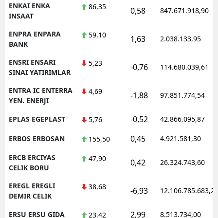
ENKAI ENKA
86,35
0,58
847.671.918,90
INSAAT
ENPRA ENPARA
59,10
1,63
2.038.133,95
BANK
ENSRI ENSARI
5,23
-0,76
114.680.039,61
SINAI YATIRIMLAR
ENTRA IC ENTERRA
4,69
-1,88
97.851.774,54
YEN. ENERJI
-0,52
EPLAS EGEPLAST
42.866.095,87
5,76
0,45
ERBOS ERBOSAN
4.921.581,30
155,50
ERCB ERCIYAS
47,90
0,42
26.324.743,60
CELIK BORU
EREGL EREGLI
38,68
-6,93
12.106.785.683,2
DEMIR CELIK
2,99
ERSU ERSU GIDA
8.513.734,00
23,42