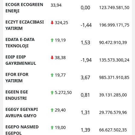
ECOGR ECOGREEN
33,94
0,00
123.749.581,50
ENERJI
ECZYT ECZACIBASI
324,25
-1,44
196.999.171,75
YATIRIM
EDATA E-DATA
19,19
1,53
90.472.910,39
TEKNOLOJI
EDIP EDIP
38,38
-1,94
135.573.300,24
GAYRIMENKUL
EFOR EFOR
19,77
3,67
985.371.910,85
YATIRIM
EGEEN EGE
5.272,50
0,81
39.131.285,00
ENDUSTRI
EGEGY EGEYAPI
29,40
1,31
29.776.579,96
AVRUPA GMYO
EGEPO NASMED
19,00
1,39
66.627.502,35
EGEPOL