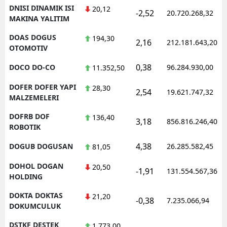
DNISI DINAMIK ISI
20,12
-2,52
20.720.268,32
MAKINA YALITIM
DOAS DOGUS
194,30
2,16
212.181.643,20
OTOMOTIV
0,38
DOCO DO-CO
96.284.930,00
11.352,50
DOFER DOFER YAPI
28,30
2,54
19.621.747,32
MALZEMELERI
DOFRB DOF
136,40
3,18
856.816.246,40
ROBOTIK
4,38
DOGUB DOGUSAN
26.285.582,45
81,05
DOHOL DOGAN
20,50
-1,91
131.554.567,36
HOLDING
DOKTA DOKTAS
21,20
-0,38
7.235.066,94
DOKUMCULUK
DSTKF DESTEK
1.773,00