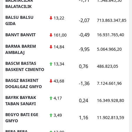
BALATACILAR
1.548.845,50
BALATACILIK
BALSU BALSU
13,22
-2,07
713.863.347,85
GIDA
-0,49
BANVT BANVIT
16.931.765,40
161,00
BARMA BAREM
14,84
-9,95
5.064.966,20
AMBALAJ
BASCM BASTAS
13,34
0,76
486.823,05
BASKENT CIMENTO
BASGZ BASKENT
43,68
-1,36
7.124.661,96
DOGALGAZ GMYO
BAYRK BAYRAK
4,17
0,24
16.349.928,80
TABAN SANAYI
BEGYO BATI EGE
3,49
1,16
11.902.813,59
GMYO
BERA BERA