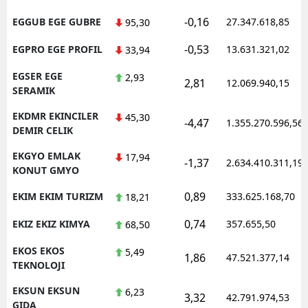
-0,16
EGGUB EGE GUBRE
27.347.618,85
95,30
-0,53
EGPRO EGE PROFIL
13.631.321,02
33,94
EGSER EGE
2,93
2,81
12.069.940,15
SERAMIK
EKDMR EKINCILER
45,30
-4,47
1.355.270.596,56
DEMIR CELIK
EKGYO EMLAK
17,94
-1,37
2.634.410.311,19
KONUT GMYO
0,89
EKIM EKIM TURIZM
333.625.168,70
18,21
0,74
EKIZ EKIZ KIMYA
357.655,50
68,50
EKOS EKOS
5,49
1,86
47.521.377,14
TEKNOLOJI
EKSUN EKSUN
6,23
3,32
42.791.974,53
GIDA