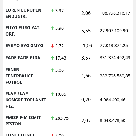
EUREN EUROPEN
3,97
2,06
108.798.316,17
ENDUSTRI
EUYO EURO YAT.
5,90
5,55
27.907.109,90
ORT.
-1,09
EYGYO EYG GMYO
77.013.374,25
2,72
3,57
FADE FADE GIDA
331.374.492,49
17,43
FENER
3,06
1,66
FENERBAHCE
282.796.560,85
FUTBOL
FLAP FLAP
10,05
0,20
KONGRE TOPLANTI
4.984.490,46
HIZ.
FMIZP F-M IZMIT
283,75
2,07
8.048.478,50
PISTON
FONET FONET
5,00