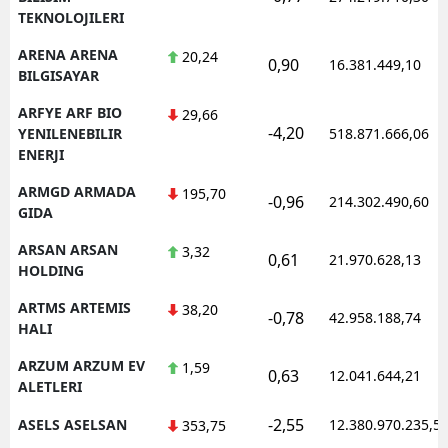
TEKNOLOJILERI
ARENA ARENA
20,24
0,90
16.381.449,10
BILGISAYAR
ARFYE ARF BIO
29,66
-4,20
YENILENEBILIR
518.871.666,06
ENERJI
ARMGD ARMADA
195,70
-0,96
214.302.490,60
GIDA
ARSAN ARSAN
3,32
0,61
21.970.628,13
HOLDING
ARTMS ARTEMIS
38,20
-0,78
42.958.188,74
HALI
ARZUM ARZUM EV
1,59
0,63
12.041.644,21
ALETLERI
-2,55
ASELS ASELSAN
12.380.970.235,5
353,75