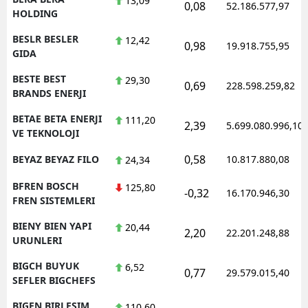
13,09
0,08
52.186.577,97
HOLDING
BESLR BESLER
12,42
0,98
19.918.755,95
GIDA
BESTE BEST
29,30
0,69
228.598.259,82
BRANDS ENERJI
BETAE BETA ENERJI
111,20
2,39
5.699.080.996,10
VE TEKNOLOJI
0,58
BEYAZ BEYAZ FILO
10.817.880,08
24,34
BFREN BOSCH
125,80
-0,32
16.170.946,30
FREN SISTEMLERI
BIENY BIEN YAPI
20,44
2,20
22.201.248,88
URUNLERI
BIGCH BUYUK
6,52
0,77
29.579.015,40
SEFLER BIGCHEFS
BIGEN BIRLESIM
110,60