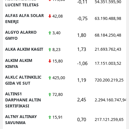
-0,11
54.351.595,90
LUCENT TELETAS
ALFAS ALFA SOLAR
42,08
-0,75
63.190.488,98
ENERJI
ALGYO ALARKO
3,40
1,80
68.184.250,48
GMYO
1,73
ALKA ALKIM KAGIT
21.693.762,43
8,23
ALKIM ALKIM
15,80
-1,06
17.151.003,52
KIMYA
ALKLC ALTINKILIC
425,00
1,19
720.200.219,25
GIDA VE SUT
ALTINS1
72,80
2,45
DARPHANE ALTIN
2.294.160.747,94
SERTIFIKASI
ALTNY ALTINAY
15,91
0,70
217.121.259,65
SAVUNMA