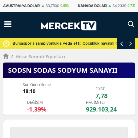
KANADA DOLARI
34,2339
0.73%
İSVIÇRE FRANKI
59,1179
0.82%
YU
cretsiz
Bursaspor'a şampiyonlukla veda etti: Çocukluk hayalini gerçekleşti
/
Hisse Senedi Fiyatları
SODSN SODAS SODYUM SANAYII
Son Güncelleme
FİYAT
18:10
7,78
DEĞİŞİM
HACİM(TL)
-1,39%
929.103,24