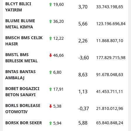
BLCYT BILICI
19,60
3,70
33.743.198,65
YATIRIM
BLUME BLUME
36,20
5,66
123.196.696,84
METAL KIMYA
BMSCH BMS CELIK
12,22
2,26
11.868.807,10
HASIR
BMSTL BMS
46,66
-3,60
177.829.715,98
BIRLESIK METAL
BNTAS BANTAS
6,80
8,63
91.678.048,63
AMBALAJ
BOBET BOGAZICI
17,91
1,13
41.453.711,11
BETON SANAYI
BORLS BORLEASE
5,38
-0,37
21.810.012,96
OTOMOTIV
5,88
BORSK BOR SEKER
65.840.848,24
5,94