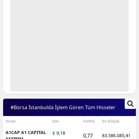
#Borsa İstanbulda İşlem Gören Tüm Hisseler
Hisse
Son
Fark%
En Düşük
A1CAP A1 CAPITAL
9,18
0,77
83.586.085,41
YATIRIM