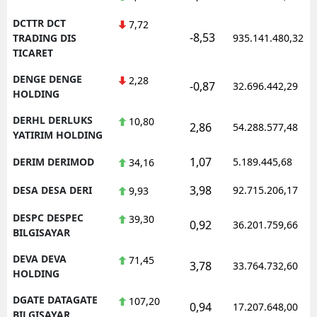
DCTTR DCT
7,72
-8,53
TRADING DIS
935.141.480,32
TICARET
DENGE DENGE
2,28
-0,87
32.696.442,29
HOLDING
DERHL DERLUKS
10,80
2,86
54.288.577,48
YATIRIM HOLDING
1,07
DERIM DERIMOD
5.189.445,68
34,16
3,98
DESA DESA DERI
92.715.206,17
9,93
DESPC DESPEC
39,30
0,92
36.201.759,66
BILGISAYAR
DEVA DEVA
71,45
3,78
33.764.732,60
HOLDING
DGATE DATAGATE
107,20
0,94
17.207.648,00
BILGISAYAR