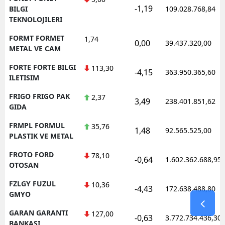
-1,19
BILGI
109.028.768,84
TEKNOLOJILERI
FORMT FORMET
1,74
0,00
39.437.320,00
METAL VE CAM
FORTE FORTE BILGI
113,30
-4,15
363.950.365,60
ILETISIM
FRIGO FRIGO PAK
2,37
3,49
238.401.851,62
GIDA
FRMPL FORMUL
35,76
1,48
92.565.525,00
PLASTIK VE METAL
FROTO FORD
78,10
-0,64
1.602.362.688,95
OTOSAN
FZLGY FUZUL
10,36
-4,43
172.638.488,80
GMYO
GARAN GARANTI
127,00
-0,63
3.772.734.436,30
BANKASI