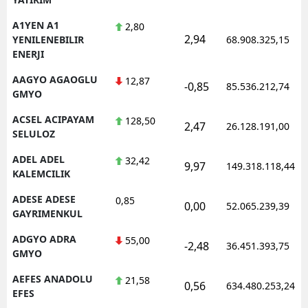
A1YEN A1
2,80
2,94
YENILENEBILIR
68.908.325,15
ENERJI
AAGYO AGAOGLU
12,87
-0,85
85.536.212,74
GMYO
ACSEL ACIPAYAM
128,50
2,47
26.128.191,00
SELULOZ
ADEL ADEL
32,42
9,97
149.318.118,44
KALEMCILIK
ADESE ADESE
0,85
0,00
52.065.239,39
GAYRIMENKUL
ADGYO ADRA
55,00
-2,48
36.451.393,75
GMYO
AEFES ANADOLU
21,58
0,56
634.480.253,24
EFES