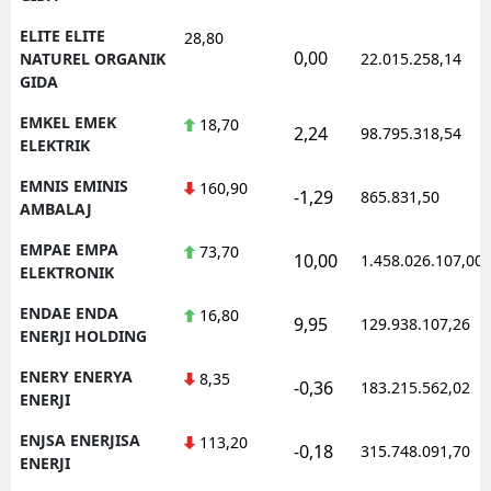
ELITE ELITE
28,80
0,00
NATUREL ORGANIK
22.015.258,14
GIDA
EMKEL EMEK
18,70
2,24
98.795.318,54
ELEKTRIK
EMNIS EMINIS
160,90
-1,29
865.831,50
AMBALAJ
EMPAE EMPA
73,70
10,00
1.458.026.107,00
ELEKTRONIK
ENDAE ENDA
16,80
9,95
129.938.107,26
ENERJI HOLDING
ENERY ENERYA
8,35
-0,36
183.215.562,02
ENERJI
ENJSA ENERJISA
113,20
-0,18
315.748.091,70
ENERJI