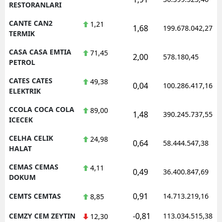
RESTORANLARI
CANTE CAN2
1,21
1,68
199.678.042,27
TERMIK
CASA CASA EMTIA
71,45
2,00
578.180,45
PETROL
CATES CATES
49,38
0,04
100.286.417,16
ELEKTRIK
CCOLA COCA COLA
89,00
1,48
390.245.737,55
ICECEK
CELHA CELIK
24,98
0,64
58.444.547,38
HALAT
CEMAS CEMAS
4,11
0,49
36.400.847,69
DOKUM
0,91
CEMTS CEMTAS
14.713.219,16
8,85
-0,81
CEMZY CEM ZEYTIN
113.034.515,38
12,30