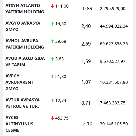
ATSYH ATLANTIS
111,00
-0,89
2.295.929,00
YATIRIM HOLDING
AVGYO AVRASYA
14,50
2,40
44.994.022,34
GMYO
AVHOL AVRUPA
39,68
2,69
69.627.858,26
YATIRIM HOLDING
AVOD A.V.O.D GIDA
3,83
1,59
9.570.527,97
VE TARIM
AVPGY
51,80
1,07
AVRUPAKENT
10.331.507,80
GMYO
AVTUR AVRASYA
12,74
0,71
7.463.383,75
PETROL VE TUR.
AYCES
453,75
-2,10
ALTINYUNUS
30.146.105,50
CESME