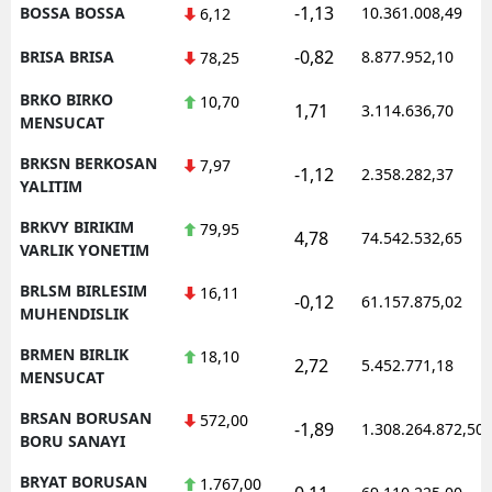
-1,13
BOSSA BOSSA
10.361.008,49
6,12
-0,82
BRISA BRISA
8.877.952,10
78,25
BRKO BIRKO
10,70
1,71
3.114.636,70
MENSUCAT
BRKSN BERKOSAN
7,97
-1,12
2.358.282,37
YALITIM
BRKVY BIRIKIM
79,95
4,78
74.542.532,65
VARLIK YONETIM
BRLSM BIRLESIM
16,11
-0,12
61.157.875,02
MUHENDISLIK
BRMEN BIRLIK
18,10
2,72
5.452.771,18
MENSUCAT
BRSAN BORUSAN
572,00
-1,89
1.308.264.872,50
BORU SANAYI
BRYAT BORUSAN
1.767,00