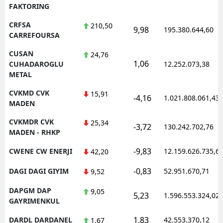
FAKTORING
CRFSA
210,50
9,98
195.380.644,60
CARREFOURSA
CUSAN
24,76
1,06
CUHADAROGLU
12.252.073,38
METAL
CVKMD CVK
15,91
-4,16
1.021.808.061,43
MADEN
CVKMDR CVK
25,34
-3,72
130.242.702,76
MADEN - RHKP
-9,83
CWENE CW ENERJI
12.159.626.735,6
42,20
-0,83
DAGI DAGI GIYIM
52.951.670,71
9,52
DAPGM DAP
9,05
5,23
1.596.553.324,02
GAYRIMENKUL
1,83
DARDL DARDANEL
42.553.370,12
1,67