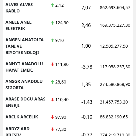
ALVES ALVES
2,12
7,07
862.693.604,57
KABLO
ANELE ANEL
124,90
2,46
169.375.227,30
ELEKTRIK
ANGEN ANATOLIA
9,10
1,00
TANI VE
12.505.277,50
BIYOTEKNOLOJI
ANHYT ANADOLU
111,90
-3,78
117.058.257,30
HAYAT EMEK.
ANSGR ANADOLU
28,60
1,35
274.580.868,90
SIGORTA
ARASE DOGU ARAS
110,40
-1,43
21.457.753,20
ENERJI
-0,10
ARCLK ARCELIK
86.832.190,65
97,90
ARDYZ ARD
77,30
-0,77
BILISIM
274.219.710,30