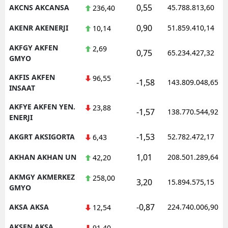
0,55
AKCNS AKCANSA
45.788.813,60
236,40
0,90
AKENR AKENERJI
51.859.410,14
10,14
AKFGY AKFEN
2,69
0,75
65.234.427,32
GMYO
AKFIS AKFEN
96,55
-1,58
143.809.048,65
INSAAT
AKFYE AKFEN YEN.
23,88
-1,57
138.770.544,92
ENERJI
-1,53
AKGRT AKSIGORTA
52.782.472,17
6,43
1,01
AKHAN AKHAN UN
208.501.289,64
42,20
AKMGY AKMERKEZ
258,00
3,20
15.894.575,15
GMYO
-0,87
AKSA AKSA
224.740.006,90
12,54
AKSEN AKSA
91,40