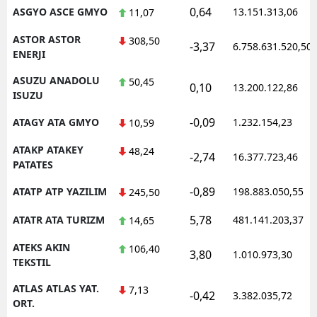
0,64
ASGYO ASCE GMYO
13.151.313,06
11,07
ASTOR ASTOR
308,50
-3,37
6.758.631.520,50
ENERJI
ASUZU ANADOLU
50,45
0,10
13.200.122,86
ISUZU
-0,09
ATAGY ATA GMYO
1.232.154,23
10,59
ATAKP ATAKEY
48,24
-2,74
16.377.723,46
PATATES
-0,89
ATATP ATP YAZILIM
198.883.050,55
245,50
5,78
ATATR ATA TURIZM
481.141.203,37
14,65
ATEKS AKIN
106,40
3,80
1.010.973,30
TEKSTIL
ATLAS ATLAS YAT.
7,13
-0,42
3.382.035,72
ORT.