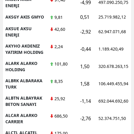
-4,99
497.090.250,75
ENERJI
0,51
AKSGY AKIS GMYO
25.719.982,12
9,81
AKSUE AKSU
42,60
-2,92
62.947.071,68
ENERJI
AKYHO AKDENIZ
2,24
-0,44
1.189.420,49
YATIRIM HOLDING
ALARK ALARKO
101,80
1,50
320.678.263,15
HOLDING
ALBRK ALBARAKA
8,35
1,58
106.449.455,94
TURK
ALBTN ALBAYRAK
25,92
-1,14
692.044.692,60
BETON SANAYI
ALCAR ALARKO
686,50
-2,76
52.374.751,50
CARRIER
ALCTL ALCATEL
175,00