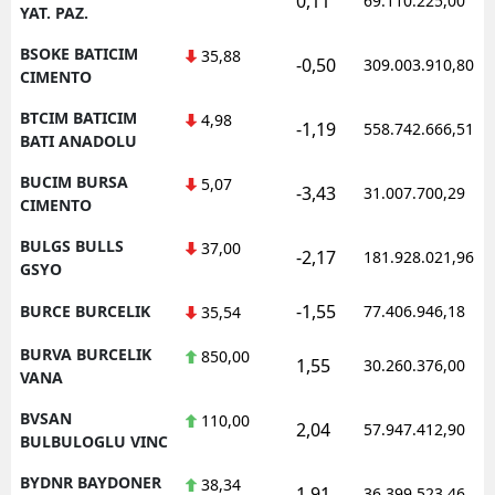
0,11
69.110.225,00
YAT. PAZ.
BSOKE BATICIM
35,88
-0,50
309.003.910,80
CIMENTO
BTCIM BATICIM
4,98
-1,19
558.742.666,51
BATI ANADOLU
BUCIM BURSA
5,07
-3,43
31.007.700,29
CIMENTO
BULGS BULLS
37,00
-2,17
181.928.021,96
GSYO
-1,55
BURCE BURCELIK
77.406.946,18
35,54
BURVA BURCELIK
850,00
1,55
30.260.376,00
VANA
BVSAN
110,00
2,04
57.947.412,90
BULBULOGLU VINC
BYDNR BAYDONER
38,34
1,91
36.399.523,46