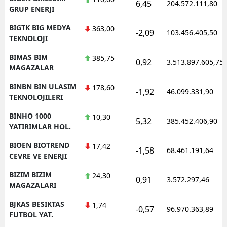
6,45
204.572.111,80
GRUP ENERJI
BIGTK BIG MEDYA
363,00
-2,09
103.456.405,50
TEKNOLOJI
BIMAS BIM
385,75
0,92
3.513.897.605,75
MAGAZALAR
BINBN BIN ULASIM
178,60
-1,92
46.099.331,90
TEKNOLOJILERI
BINHO 1000
10,30
5,32
385.452.406,90
YATIRIMLAR HOL.
BIOEN BIOTREND
17,42
-1,58
68.461.191,64
CEVRE VE ENERJI
BIZIM BIZIM
24,30
0,91
3.572.297,46
MAGAZALARI
BJKAS BESIKTAS
1,74
-0,57
96.970.363,89
FUTBOL YAT.