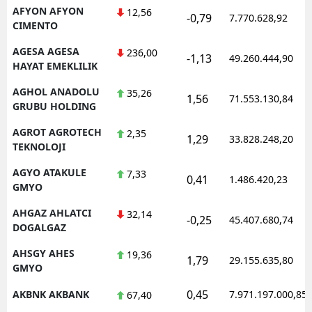
AFYON AFYON
12,56
-0,79
7.770.628,92
CIMENTO
AGESA AGESA
236,00
-1,13
49.260.444,90
HAYAT EMEKLILIK
AGHOL ANADOLU
35,26
1,56
71.553.130,84
GRUBU HOLDING
AGROT AGROTECH
2,35
1,29
33.828.248,20
TEKNOLOJI
AGYO ATAKULE
7,33
0,41
1.486.420,23
GMYO
AHGAZ AHLATCI
32,14
-0,25
45.407.680,74
DOGALGAZ
AHSGY AHES
19,36
1,79
29.155.635,80
GMYO
0,45
AKBNK AKBANK
7.971.197.000,85
67,40