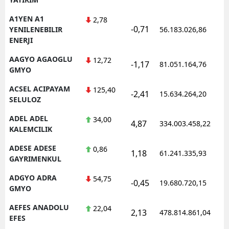
A1YEN A1
2,78
-0,71
1
YENILENEBILIR
56.183.026,86
ENERJI
AAGYO AGAOGLU
12,72
-1,17
81.051.164,76
1
GMYO
ACSEL ACIPAYAM
125,40
-2,41
15.634.264,20
1
SELULOZ
ADEL ADEL
34,00
4,87
334.003.458,22
1
KALEMCILIK
ADESE ADESE
0,86
1,18
61.241.335,93
1
GAYRIMENKUL
ADGYO ADRA
54,75
-0,45
19.680.720,15
1
GMYO
AEFES ANADOLU
22,04
2,13
478.814.861,04
1
EFES