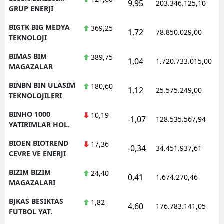
9,95
203.346.125,10
1
GRUP ENERJI
BIGTK BIG MEDYA
369,25
1,72
78.850.029,00
1
TEKNOLOJI
BIMAS BIM
389,75
1,04
1.720.733.015,00
1
MAGAZALAR
BINBN BIN ULASIM
180,60
1,12
25.575.249,00
1
TEKNOLOJILERI
BINHO 1000
10,19
-1,07
128.535.567,94
1
YATIRIMLAR HOL.
BIOEN BIOTREND
17,36
-0,34
34.451.937,61
1
CEVRE VE ENERJI
BIZIM BIZIM
24,40
0,41
1.674.270,46
1
MAGAZALARI
BJKAS BESIKTAS
1,82
4,60
176.783.141,05
1
FUTBOL YAT.