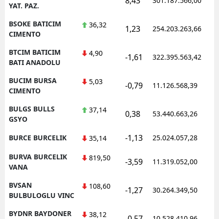
8,43
301.187.566,00
1
YAT. PAZ.
BSOKE BATICIM
36,32
1,23
254.203.263,66
1
CIMENTO
BTCIM BATICIM
4,90
-1,61
322.395.563,42
1
BATI ANADOLU
BUCIM BURSA
5,03
-0,79
11.126.568,39
1
CIMENTO
BULGS BULLS
37,14
0,38
53.440.663,26
1
GSYO
-1,13
BURCE BURCELIK
25.024.057,28
1
35,14
BURVA BURCELIK
819,50
-3,59
11.319.052,00
1
VANA
BVSAN
108,60
-1,27
30.264.349,50
1
BULBULOGLU VINC
BYDNR BAYDONER
38,12
-0,57
10.528.410,96
1