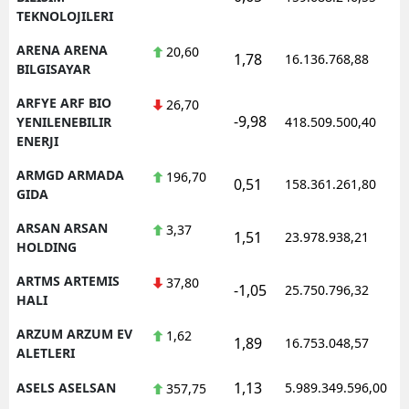
TEKNOLOJILERI
ARENA ARENA
20,60
1,78
16.136.768,88
1
BILGISAYAR
ARFYE ARF BIO
26,70
-9,98
1
YENILENEBILIR
418.509.500,40
ENERJI
ARMGD ARMADA
196,70
0,51
158.361.261,80
1
GIDA
ARSAN ARSAN
3,37
1,51
23.978.938,21
1
HOLDING
ARTMS ARTEMIS
37,80
-1,05
25.750.796,32
1
HALI
ARZUM ARZUM EV
1,62
1,89
16.753.048,57
1
ALETLERI
1,13
ASELS ASELSAN
5.989.349.596,00
1
357,75