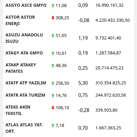
0,09
ASGYO ASCE GMYO
16.990.161,32
1
11,08
ASTOR ASTOR
308,25
-0,08
4.220.432.330,50
1
ENERJI
ASUZU ANADOLU
51,05
1,19
9.732.401,40
1
ISUZU
0,19
ATAGY ATA GMYO
1.287.584,87
1
10,61
ATAKP ATAKEY
48,36
0,25
20.714.475,22
1
PATATES
5,30
ATATP ATP YAZILIM
310.354.825,25
1
258,50
0,75
ATATR ATA TURIZM
244.972.620,56
1
14,76
ATEKS AKIN
106,10
-0,28
339.503,80
1
TEKSTIL
ATLAS ATLAS YAT.
7,18
0,70
1.667.363,25
1
ORT.