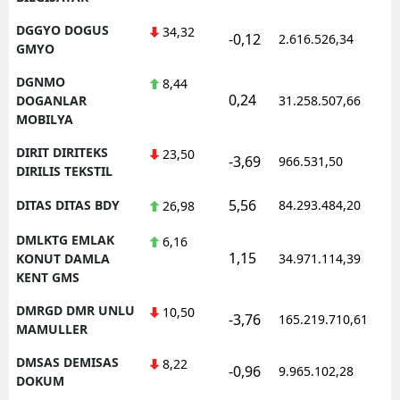
DGGYO DOGUS
34,32
-0,12
2.616.526,34
1
GMYO
DGNMO
8,44
0,24
1
DOGANLAR
31.258.507,66
MOBILYA
DIRIT DIRITEKS
23,50
-3,69
966.531,50
1
DIRILIS TEKSTIL
5,56
DITAS DITAS BDY
84.293.484,20
1
26,98
DMLKTG EMLAK
6,16
1,15
1
KONUT DAMLA
34.971.114,39
KENT GMS
DMRGD DMR UNLU
10,50
-3,76
165.219.710,61
1
MAMULLER
DMSAS DEMISAS
8,22
-0,96
9.965.102,28
1
DOKUM