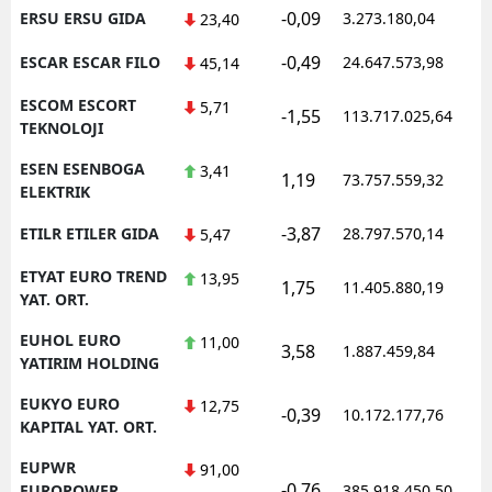
-0,09
ERSU ERSU GIDA
3.273.180,04
1
23,40
-0,49
ESCAR ESCAR FILO
24.647.573,98
1
45,14
ESCOM ESCORT
5,71
-1,55
113.717.025,64
1
TEKNOLOJI
ESEN ESENBOGA
3,41
1,19
73.757.559,32
1
ELEKTRIK
-3,87
ETILR ETILER GIDA
28.797.570,14
1
5,47
ETYAT EURO TREND
13,95
1,75
11.405.880,19
1
YAT. ORT.
EUHOL EURO
11,00
3,58
1.887.459,84
1
YATIRIM HOLDING
EUKYO EURO
12,75
-0,39
10.172.177,76
1
KAPITAL YAT. ORT.
EUPWR
91,00
-0,76
1
EUROPOWER
385.918.450,50