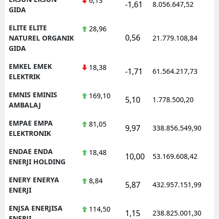
6,13
-1,61
8.056.647,52
1
GIDA
ELITE ELITE
28,96
0,56
1
NATUREL ORGANIK
21.779.108,84
GIDA
EMKEL EMEK
18,38
-1,71
61.564.217,73
1
ELEKTRIK
EMNIS EMINIS
169,10
5,10
1.778.500,20
1
AMBALAJ
EMPAE EMPA
81,05
9,97
338.856.549,90
1
ELEKTRONIK
ENDAE ENDA
18,48
10,00
53.169.608,42
1
ENERJI HOLDING
ENERY ENERYA
8,84
5,87
432.957.151,99
1
ENERJI
ENJSA ENERJISA
114,50
1,15
238.825.001,30
1
ENERJI