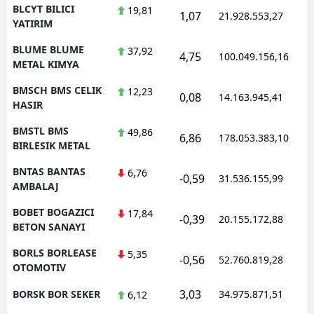
BLCYT BILICI
19,81
1,07
21.928.553,27
1
YATIRIM
BLUME BLUME
37,92
4,75
100.049.156,16
1
METAL KIMYA
BMSCH BMS CELIK
12,23
0,08
14.163.945,41
1
HASIR
BMSTL BMS
49,86
6,86
178.053.383,10
1
BIRLESIK METAL
BNTAS BANTAS
6,76
-0,59
31.536.155,99
1
AMBALAJ
BOBET BOGAZICI
17,84
-0,39
20.155.172,88
1
BETON SANAYI
BORLS BORLEASE
5,35
-0,56
52.760.819,28
1
OTOMOTIV
3,03
BORSK BOR SEKER
34.975.871,51
1
6,12