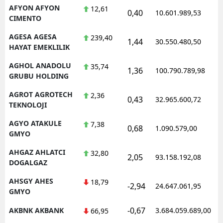
AFYON AFYON
12,61
0,40
10.601.989,53
1
CIMENTO
AGESA AGESA
239,40
1,44
30.550.480,50
1
HAYAT EMEKLILIK
AGHOL ANADOLU
35,74
1,36
100.790.789,98
1
GRUBU HOLDING
AGROT AGROTECH
2,36
0,43
32.965.600,72
1
TEKNOLOJI
AGYO ATAKULE
7,38
0,68
1.090.579,00
1
GMYO
AHGAZ AHLATCI
32,80
2,05
93.158.192,08
1
DOGALGAZ
AHSGY AHES
18,79
-2,94
24.647.061,95
1
GMYO
-0,67
AKBNK AKBANK
3.684.059.689,00
1
66,95