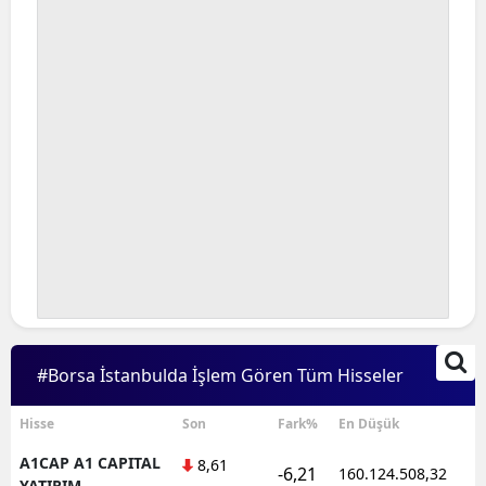
#Borsa İstanbulda İşlem Gören Tüm Hisseler
Hisse
Son
Fark%
En Düşük
A1CAP A1 CAPITAL
8,61
-6,21
160.124.508,32
1
YATIRIM