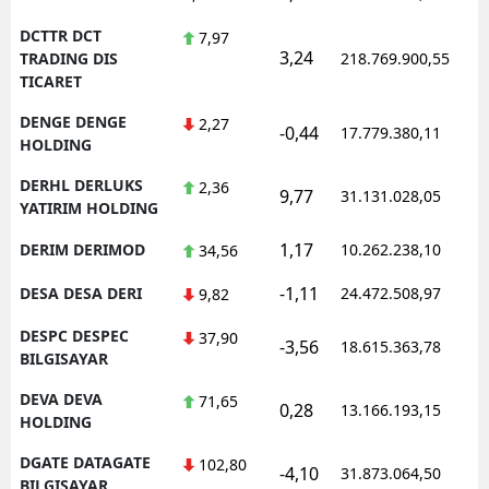
DCTTR DCT
7,97
3,24
1
TRADING DIS
218.769.900,55
TICARET
DENGE DENGE
2,27
-0,44
17.779.380,11
1
HOLDING
DERHL DERLUKS
2,36
9,77
31.131.028,05
1
YATIRIM HOLDING
1,17
DERIM DERIMOD
10.262.238,10
1
34,56
-1,11
DESA DESA DERI
24.472.508,97
1
9,82
DESPC DESPEC
37,90
-3,56
18.615.363,78
1
BILGISAYAR
DEVA DEVA
71,65
0,28
13.166.193,15
1
HOLDING
DGATE DATAGATE
102,80
-4,10
31.873.064,50
1
BILGISAYAR