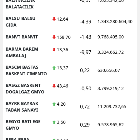
BALATACILAR
1.025.342,00
BALATACILIK
BALSU BALSU
12,64
-4,39
1.343.280.604,40
1
GIDA
-1,43
BANVT BANVIT
9.768.405,00
1
158,70
BARMA BAREM
13,36
-9,97
3.324.662,72
1
AMBALAJ
BASCM BASTAS
13,37
0,22
630.656,07
1
BASKENT CIMENTO
BASGZ BASKENT
43,46
-0,50
3.799.219,12
1
DOGALGAZ GMYO
BAYRK BAYRAK
4,20
0,72
11.209.732,65
1
TABAN SANAYI
BEGYO BATI EGE
3,50
0,29
9.578.965,62
1
GMYO
BERA BERA