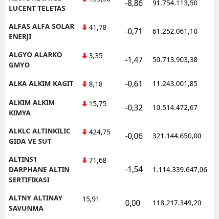
-8,86
91.754.113,50
1
LUCENT TELETAS
ALFAS ALFA SOLAR
41,78
-0,71
61.252.061,10
1
ENERJI
ALGYO ALARKO
3,35
-1,47
50.713.903,38
1
GMYO
-0,61
ALKA ALKIM KAGIT
11.243.001,85
1
8,18
ALKIM ALKIM
15,75
-0,32
10.514.472,67
1
KIMYA
ALKLC ALTINKILIC
424,75
-0,06
321.144.650,00
1
GIDA VE SUT
ALTINS1
71,68
-1,54
1
DARPHANE ALTIN
1.114.339.647,06
SERTIFIKASI
ALTNY ALTINAY
15,91
0,00
118.217.349,20
1
SAVUNMA