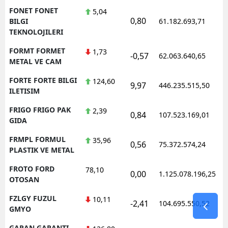
FONET FONET
5,04
0,80
1
BILGI
61.182.693,71
TEKNOLOJILERI
FORMT FORMET
1,73
-0,57
62.063.640,65
1
METAL VE CAM
FORTE FORTE BILGI
124,60
9,97
446.235.515,50
1
ILETISIM
FRIGO FRIGO PAK
2,39
0,84
107.523.169,01
1
GIDA
FRMPL FORMUL
35,96
0,56
75.372.574,24
1
PLASTIK VE METAL
FROTO FORD
78,10
0,00
1.125.078.196,25
1
OTOSAN
FZLGY FUZUL
10,11
-2,41
104.695.550,52
1
GMYO
GARAN GARANTI