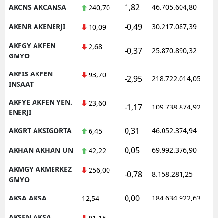
1,82
AKCNS AKCANSA
46.705.604,80
1
240,70
-0,49
AKENR AKENERJI
30.217.087,39
1
10,09
AKFGY AKFEN
2,68
-0,37
25.870.890,32
1
GMYO
AKFIS AKFEN
93,70
-2,95
218.722.014,05
1
INSAAT
AKFYE AKFEN YEN.
23,60
-1,17
109.738.874,92
1
ENERJI
0,31
AKGRT AKSIGORTA
46.052.374,94
1
6,45
0,05
AKHAN AKHAN UN
69.992.376,90
1
42,22
AKMGY AKMERKEZ
256,00
-0,78
8.158.281,25
1
GMYO
0,00
AKSA AKSA
184.634.922,63
1
12,54
AKSEN AKSA
91,15