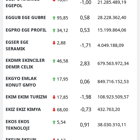
-1,00
21.285.489,19
1
EGEPOL
0,58
EGGUB EGE GUBRE
28.228.362,40
1
95,85
0,53
EGPRO EGE PROFIL
15.199.864,06
1
34,12
EGSER EGE
2,88
-1,71
4.049.188,09
1
SERAMIK
EKDMR EKINCILER
46,58
2,83
679.563.972,34
1
DEMIR CELIK
EKGYO EMLAK
17,95
0,06
849.716.152,53
1
KONUT GMYO
-1,98
EKIM EKIM TURIZM
108.923.509,57
1
17,85
-0,73
EKIZ EKIZ KIMYA
432.763,20
1
68,00
EKOS EKOS
5,54
0,91
38.030.310,11
1
TEKNOLOJI
EKSUN EKSUN