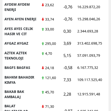
AYDEM AYDEM
23,62
-0,76
16.229.872,20
1
ENERJI
-0,76
AYEN AYEN ENERJI
15.298.046,26
1
33,74
AYES AYES CELIK
33,00
0,30
2.344.693,28
1
HASIR VE CIT
3,69
AYGAZ AYGAZ
313.402.698,75
1
295,00
AZTEK AZTEK
4,70
5,15
57.091.093,79
1
TEKNOLOJI
-0,58
BAGFS BAGFAS
6.167.775,32
1
24,18
BAHKM BAHADIR
121,60
7,33
109.117.525,40
1
KIMYA
BAKAB BAK
45,70
2,28
12.915.591,48
1
AMBALAJ
BALAT
71,30
-0,97
1