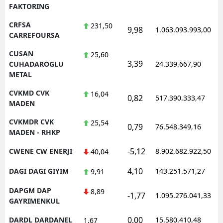
FAKTORING
CRFSA
231,50
9,98
1.063.093.993,00
1
CARREFOURSA
CUSAN
25,60
3,39
1
CUHADAROGLU
24.339.667,90
METAL
CVKMD CVK
16,04
0,82
517.390.333,47
1
MADEN
CVKMDR CVK
25,54
0,79
76.548.349,16
1
MADEN - RHKP
-5,12
CWENE CW ENERJI
8.902.682.922,50
1
40,04
4,10
DAGI DAGI GIYIM
143.251.571,27
1
9,91
DAPGM DAP
8,89
-1,77
1.095.276.041,33
1
GAYRIMENKUL
0,00
DARDL DARDANEL
15.580.410,48
1
1,67