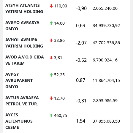
ATSYH ATLANTIS
110,00
-0,90
2.055.240,00
1
YATIRIM HOLDING
AVGYO AVRASYA
14,60
0,69
34.939.730,92
1
GMYO
AVHOL AVRUPA
38,86
-2,07
42.702.336,86
1
YATIRIM HOLDING
AVOD A.V.O.D GIDA
3,81
-0,52
6.700.924,16
1
VE TARIM
AVPGY
52,25
0,87
1
AVRUPAKENT
11.864.704,15
GMYO
AVTUR AVRASYA
12,70
-0,31
2.893.986,59
1
PETROL VE TUR.
AYCES
460,75
1,54
1
ALTINYUNUS
37.855.083,50
CESME