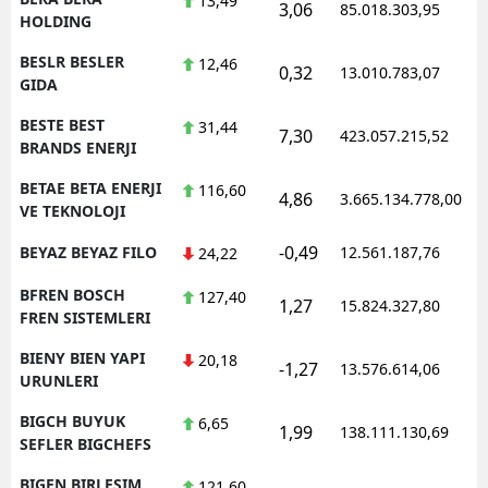
13,49
3,06
85.018.303,95
1
HOLDING
BESLR BESLER
12,46
0,32
13.010.783,07
1
GIDA
BESTE BEST
31,44
7,30
423.057.215,52
1
BRANDS ENERJI
BETAE BETA ENERJI
116,60
4,86
3.665.134.778,00
1
VE TEKNOLOJI
-0,49
BEYAZ BEYAZ FILO
12.561.187,76
1
24,22
BFREN BOSCH
127,40
1,27
15.824.327,80
1
FREN SISTEMLERI
BIENY BIEN YAPI
20,18
-1,27
13.576.614,06
1
URUNLERI
BIGCH BUYUK
6,65
1,99
138.111.130,69
1
SEFLER BIGCHEFS
BIGEN BIRLESIM
121,60