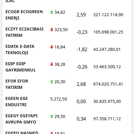
ILAC
ECOGR ECOGREEN
34,82
2,59
221.122.114,90
1
ENERJI
ECZYT ECZACIBASI
323,50
-0,23
105.698.001,25
1
YATIRIM
EDATA E-DATA
18,84
-1,82
43.247.280,01
1
TEKNOLOJI
EDIP EDIP
38,28
-0,26
53.463.500,12
1
GAYRIMENKUL
EFOR EFOR
20,30
2,68
674.020.751,41
1
YATIRIM
EGEEN EGE
5.272,50
0,00
30.835.975,00
1
ENDUSTRI
EGEGY EGEYAPI
29,50
0,34
97.358.711,12
1
AVRUPA GMYO
EGEPO NASMED
18,81