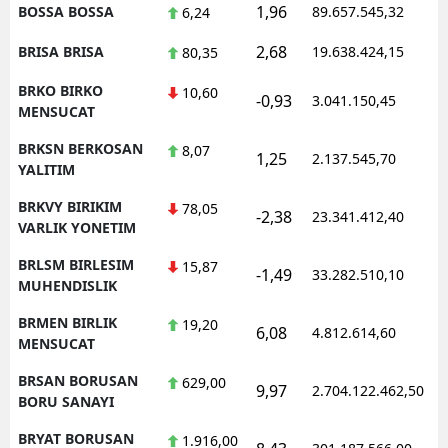
1,96
BOSSA BOSSA
89.657.545,32
1
6,24
2,68
BRISA BRISA
19.638.424,15
1
80,35
BRKO BIRKO
10,60
-0,93
3.041.150,45
1
MENSUCAT
BRKSN BERKOSAN
8,07
1,25
2.137.545,70
1
YALITIM
BRKVY BIRIKIM
78,05
-2,38
23.341.412,40
1
VARLIK YONETIM
BRLSM BIRLESIM
15,87
-1,49
33.282.510,10
1
MUHENDISLIK
BRMEN BIRLIK
19,20
6,08
4.812.614,60
1
MENSUCAT
BRSAN BORUSAN
629,00
9,97
2.704.122.462,50
1
BORU SANAYI
BRYAT BORUSAN
1.916,00