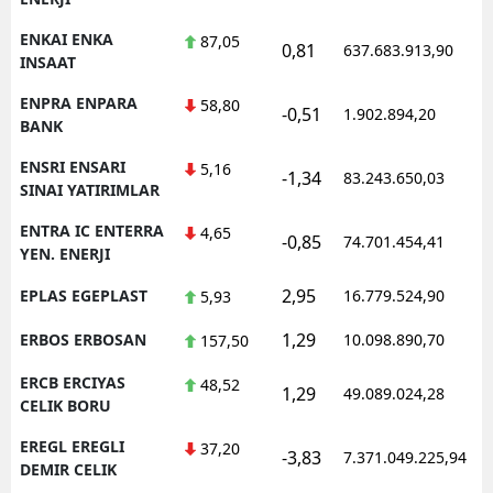
ENKAI ENKA
87,05
0,81
637.683.913,90
1
INSAAT
ENPRA ENPARA
58,80
-0,51
1.902.894,20
1
BANK
ENSRI ENSARI
5,16
-1,34
83.243.650,03
1
SINAI YATIRIMLAR
ENTRA IC ENTERRA
4,65
-0,85
74.701.454,41
1
YEN. ENERJI
2,95
EPLAS EGEPLAST
16.779.524,90
1
5,93
1,29
ERBOS ERBOSAN
10.098.890,70
1
157,50
ERCB ERCIYAS
48,52
1,29
49.089.024,28
1
CELIK BORU
EREGL EREGLI
37,20
-3,83
7.371.049.225,94
1
DEMIR CELIK