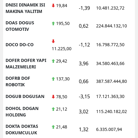
DNISI DINAMIK ISI
19,84
-1,39
10.481.232,72
1
MAKINA YALITIM
DOAS DOGUS
195,50
0,62
224.844.132,10
1
OTOMOTIV
-1,12
DOCO DO-CO
16.798.772,50
1
11.225,00
DOFER DOFER YAPI
29,42
3,96
34.580.463,66
1
MALZEMELERI
DOFRB DOF
137,30
0,66
387.587.444,80
1
ROBOTIK
-3,15
DOGUB DOGUSAN
17.121.363,30
1
78,50
DOHOL DOGAN
21,12
3,02
115.240.182,02
1
HOLDING
DOKTA DOKTAS
21,48
1,32
6.335.007,94
1
DOKUMCULUK