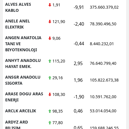
ALVES ALVES
1,91
-9,91
375.660.379,02
1
KABLO
ANELE ANEL
121,90
-2,40
78.390.496,50
1
ELEKTRIK
ANGEN ANATOLIA
9,06
-0,44
1
TANI VE
8.440.232,01
BIYOTEKNOLOJI
ANHYT ANADOLU
115,20
2,95
76.640.799,40
1
HAYAT EMEK.
ANSGR ANADOLU
29,16
1,96
105.822.673,38
1
SIGORTA
ARASE DOGU ARAS
108,30
-1,90
10.591.762,00
1
ENERJI
0,46
ARCLK ARCELIK
53.014.054,00
1
98,35
ARDYZ ARD
77,80
0,65
1
BILISIM
159.688.246,55