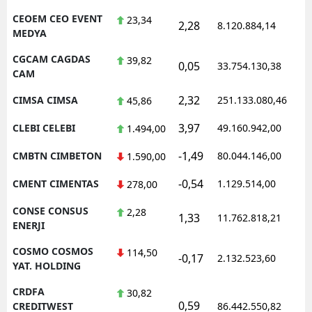
CEOEM CEO EVENT
23,34
2,28
8.120.884,14
1
MEDYA
CGCAM CAGDAS
39,82
0,05
33.754.130,38
1
CAM
2,32
CIMSA CIMSA
251.133.080,46
1
45,86
3,97
CLEBI CELEBI
49.160.942,00
1
1.494,00
-1,49
CMBTN CIMBETON
80.044.146,00
1
1.590,00
-0,54
CMENT CIMENTAS
1.129.514,00
1
278,00
CONSE CONSUS
2,28
1,33
11.762.818,21
1
ENERJI
COSMO COSMOS
114,50
-0,17
2.132.523,60
1
YAT. HOLDING
CRDFA
30,82
0,59
1
CREDITWEST
86.442.550,82