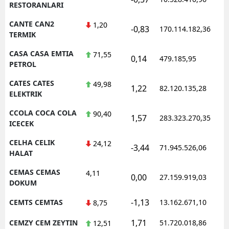
RESTORANLARI
CANTE CAN2
1,20
-0,83
170.114.182,36
1
TERMIK
CASA CASA EMTIA
71,55
0,14
479.185,95
1
PETROL
CATES CATES
49,98
1,22
82.120.135,28
1
ELEKTRIK
CCOLA COCA COLA
90,40
1,57
283.323.270,35
1
ICECEK
CELHA CELIK
24,12
-3,44
71.945.526,06
1
HALAT
CEMAS CEMAS
4,11
0,00
27.159.919,03
1
DOKUM
-1,13
CEMTS CEMTAS
13.162.671,10
1
8,75
1,71
CEMZY CEM ZEYTIN
51.720.018,86
1
12,51