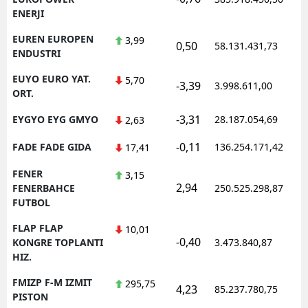
ENERJI
EUREN EUROPEN
3,99
0,50
58.131.431,73
1
ENDUSTRI
EUYO EURO YAT.
5,70
-3,39
3.998.611,00
1
ORT.
-3,31
EYGYO EYG GMYO
28.187.054,69
1
2,63
-0,11
FADE FADE GIDA
136.254.171,42
1
17,41
FENER
3,15
2,94
1
FENERBAHCE
250.525.298,87
FUTBOL
FLAP FLAP
10,01
-0,40
1
KONGRE TOPLANTI
3.473.840,87
HIZ.
FMIZP F-M IZMIT
295,75
4,23
85.237.780,75
1
PISTON