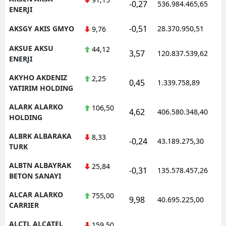
-0,27
536.984.465,65
1
ENERJI
-0,51
AKSGY AKIS GMYO
28.370.950,51
1
9,76
AKSUE AKSU
44,12
3,57
120.837.539,62
1
ENERJI
AKYHO AKDENIZ
2,25
0,45
1.339.758,89
1
YATIRIM HOLDING
ALARK ALARKO
106,50
4,62
406.580.348,40
1
HOLDING
ALBRK ALBARAKA
8,33
-0,24
43.189.275,30
1
TURK
ALBTN ALBAYRAK
25,84
-0,31
135.578.457,26
1
BETON SANAYI
ALCAR ALARKO
755,00
9,98
40.695.225,00
1
CARRIER
ALCTL ALCATEL
159,50