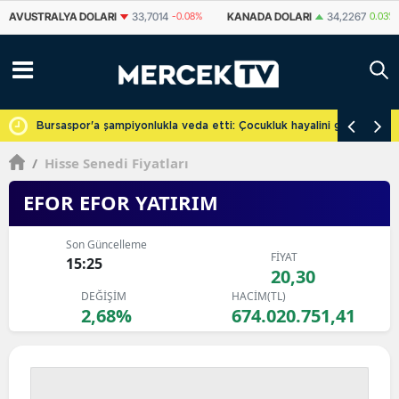
KANADA DOLARI
34,2267
0.03%
İSVIÇRE FRANKI
59,0172
-0.1%
YU
cretsiz
Bursaspor'a şampiyonlukla veda etti: Çocukluk hayalini gerçekleşti
/
Hisse Senedi Fiyatları
EFOR EFOR YATIRIM
Son Güncelleme
FİYAT
15:25
20,30
DEĞİŞİM
HACİM(TL)
2,68%
674.020.751,41