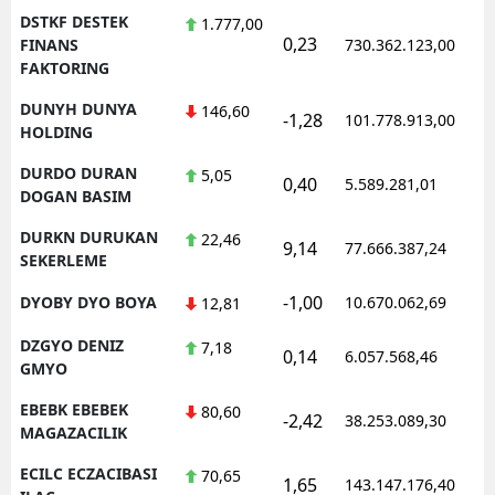
DSTKF DESTEK
1.777,00
0,23
1
FINANS
730.362.123,00
FAKTORING
DUNYH DUNYA
146,60
-1,28
101.778.913,00
1
HOLDING
DURDO DURAN
5,05
0,40
5.589.281,01
1
DOGAN BASIM
DURKN DURUKAN
22,46
9,14
77.666.387,24
1
SEKERLEME
-1,00
DYOBY DYO BOYA
10.670.062,69
1
12,81
DZGYO DENIZ
7,18
0,14
6.057.568,46
1
GMYO
EBEBK EBEBEK
80,60
-2,42
38.253.089,30
1
MAGAZACILIK
ECILC ECZACIBASI
70,65
1,65
143.147.176,40
1