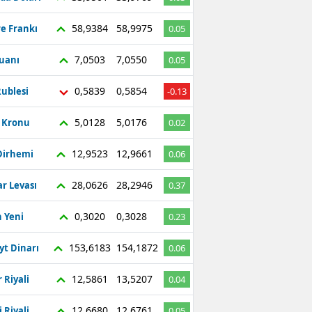
58,9384
58,9975
re Frankı
0.05
7,0503
7,0550
Yuanı
0.05
0,5839
0,5854
ublesi
-0.13
5,0128
5,0176
ç Kronu
0.02
12,9523
12,9661
Dirhemi
0.06
28,0626
28,2946
r Levası
0.37
0,3020
0,3028
 Yeni
0.23
153,6183
154,1872
yt Dinarı
0.06
12,5861
13,5207
 Riyali
0.04
12,6680
12,6761
 Riyali
0.05