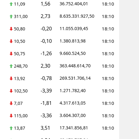
1,56
36.752.404,01
18:10
11,09
2,73
8.635.331.927,50
18:10
311,00
-0,20
11.055.039,45
18:10
50,80
-0,10
1.380.813,98
18:10
10,50
-1,26
9.660.524,50
18:10
50,75
2,30
363.448.614,70
18:10
248,70
-0,78
269.531.706,14
18:10
13,92
-3,39
1.271.782,40
18:10
102,50
-1,81
4.317.613,05
18:10
7,07
-3,36
3.604.307,00
18:10
115,00
3,51
17.341.856,81
18:10
13,87