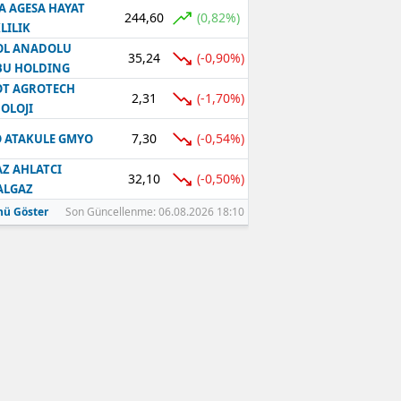
A AGESA HAYAT
244,60
(0,82%)
LILIK
OL ANADOLU
35,24
(-0,90%)
BU HOLDING
T AGROTECH
2,31
(-1,70%)
OLOJI
7,30
(-0,54%)
 ATAKULE GMYO
Z AHLATCI
32,10
(-0,50%)
ALGAZ
ü Göster
Son Güncellenme: 06.08.2026 18:10