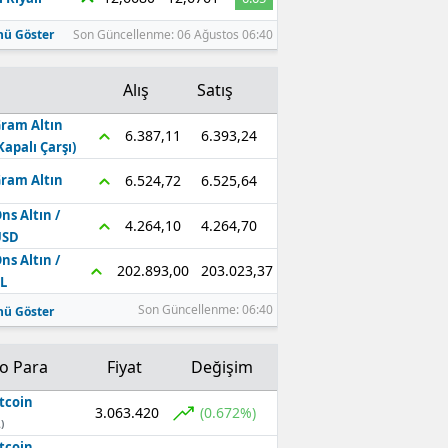
ü Göster
Son Güncellenme: 06 Ağustos 06:40
Alış
Satış
ram Altın
6.393,24
6.387,11
Kapalı Çarşı)
6.525,64
6.524,72
ram Altın
ns Altın /
4.264,70
4.264,10
USD
ns Altın /
203.023,37
202.893,00
L
Son Güncellenme: 06:40
ü Göster
to Para
Fiyat
Değişim
tcoin
3.063.420
(0.672%)
)
tcoin