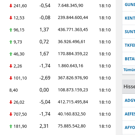
GUN
-0,54
7.648.345,90
18:10
241,60
-0,08
239.844.600,44
18:10
12,53
KEN
1,37
436.771.363,45
18:10
96,15
SUN
0,72
36.926.496,61
18:10
9,73
TKFE
1,67
170.884.359,22
18:10
46,30
BETA
-1,74
1.860.643,16
18:10
2,26
Tümün
-2,69
367.826.976,90
18:10
101,10
Hisse
0,00
108.873.159,23
18:10
8,40
ADGY
-5,04
412.715.495,84
18:10
26,02
-1,74
40.160.832,50
18:10
707,50
AEFE
2,31
75.885.542,80
18:10
181,90
AFYO