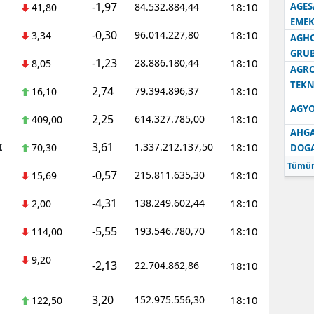
-1,97
84.532.884,44
18:10
AGES
41,80
EMEK
-0,30
96.014.227,80
18:10
3,34
AGH
GRU
-1,23
28.886.180,44
18:10
8,05
AGRO
TEKN
2,74
79.394.896,37
18:10
16,10
AGYO
2,25
614.327.785,00
18:10
409,00
AHGA
3,61
I
1.337.212.137,50
18:10
70,30
DOG
Tümün
-0,57
215.811.635,30
18:10
15,69
-4,31
138.249.602,44
18:10
2,00
-5,55
193.546.780,70
18:10
114,00
9,20
-2,13
22.704.862,86
18:10
3,20
152.975.556,30
18:10
122,50