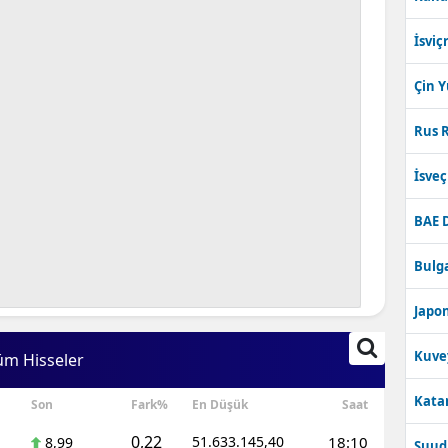
İsviç
Çin 
Rus R
İsve
BAE 
Bulga
Japon
Kuve
üm Hisseler
Katar
Son
Fark%
En Düşük
Saat
0,22
51.633.145,40
18:10
8,99
Suudi