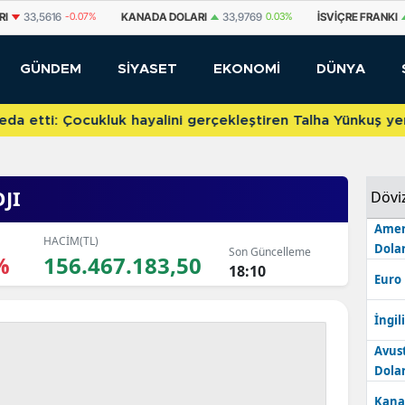
DA DOLARI
33,9769
0.03%
İSVIÇRE FRANKI
58,9975
0.05%
YUAN O
GÜNDEM
SİYASET
EKONOMİ
DÜNYA
etti: Çocukluk hayalini gerçekleştiren Talha Yünkuş yeni t
JI
Dövi
Amer
HACİM(TL)
Dolar
Son Güncelleme
%
156.467.183,50
18:10
Euro
İngili
Avus
Dolar
Kana