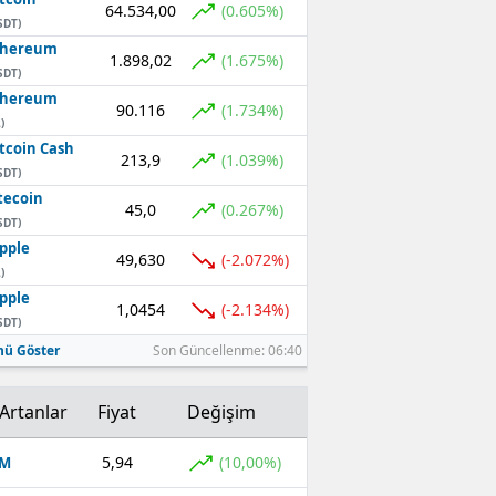
64.534,00
(0.605%)
SDT)
thereum
1.898,02
(1.675%)
SDT)
thereum
90.116
(1.734%)
)
tcoin Cash
213,9
(1.039%)
SDT)
tecoin
45,0
(0.267%)
SDT)
pple
49,630
(-2.072%)
)
pple
1,0454
(-2.134%)
SDT)
ü Göster
Son Güncellenme: 06:40
Artanlar
Fiyat
Değişim
5,94
(10,00%)
OM