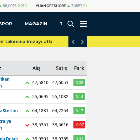
FFSHORE
7,0557
0.05%
YUAN
7,0550
0.05%
RUBLE
0,5854
-0.13%
SPOR
MAGAZİN
TEKNOLOJİ
akımına imzayı attı
İniş takımları yere d
z
Alış
Satış
Fark
ikan
47,5810
47,6051
0.05
ı
55,0695
55,1082
0.14
64,1881
64,2254
z Sterlini
0.17
tralya
33,5351
33,5616
-0.07
ı
33,9501
33,9769
da Doları
0.03