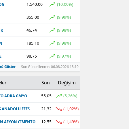
1.540,00
(10,00%)
DG
355,00
(9,99%)
T
46,74
(9,98%)
TK
185,10
(9,98%)
N
98,75
(9,97%)
E
ü Göster
Son Güncellenme: 06.08.2026 18:10
ler
Son
Değişim
55,05
(5,26%)
O ADRA GMYO
21,32
(-1,02%)
S ANADOLU EFES
12,55
(-1,49%)
N AFYON CIMENTO