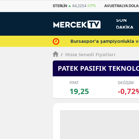
STERLIN
64,2254
0.17%
AVUSTRALYA DOLARI
33,5616
-0.07%
KANA
SON
DAKİKA
Bursaspor'a şampiyonlukla veda 
/
Hisse Senedi Fiyatları
PATEK PASIFIK TEKNOLO
FİYAT
DEĞİŞİM
19,25
-0,72