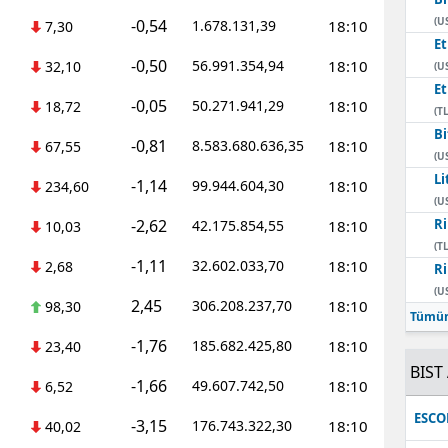
(U
-0,54
1.678.131,39
18:10
7,30
E
-0,50
56.991.354,94
18:10
32,10
(U
E
-0,05
50.271.941,29
18:10
18,72
(TL
Bi
-0,81
8.583.680.636,35
18:10
67,55
(U
Li
-1,14
99.944.604,30
18:10
234,60
(U
-2,62
Ri
42.175.854,55
18:10
10,03
(TL
-1,11
32.602.033,70
18:10
2,68
Ri
(U
2,45
306.208.237,70
18:10
98,30
Tümün
-1,76
185.682.425,80
18:10
23,40
BIST 
-1,66
49.607.742,50
18:10
6,52
ESC
-3,15
176.743.322,30
18:10
40,02