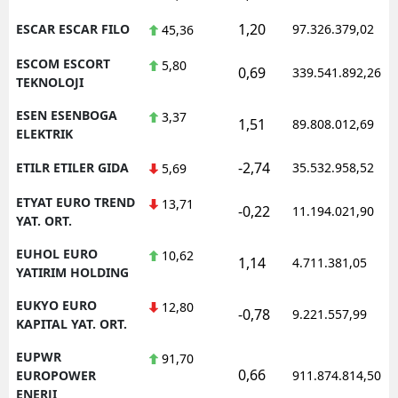
1,20
ESCAR ESCAR FILO
97.326.379,02
45,36
ESCOM ESCORT
5,80
0,69
339.541.892,26
TEKNOLOJI
ESEN ESENBOGA
3,37
1,51
89.808.012,69
ELEKTRIK
-2,74
ETILR ETILER GIDA
35.532.958,52
5,69
ETYAT EURO TREND
13,71
-0,22
11.194.021,90
YAT. ORT.
EUHOL EURO
10,62
1,14
4.711.381,05
YATIRIM HOLDING
EUKYO EURO
12,80
-0,78
9.221.557,99
KAPITAL YAT. ORT.
EUPWR
91,70
0,66
EUROPOWER
911.874.814,50
ENERJI