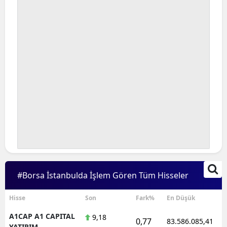
#Borsa İstanbulda İşlem Gören Tüm Hisseler
Hisse
Son
Fark%
En Düşük
A1CAP A1 CAPITAL
9,18
0,77
83.586.085,41
YATIRIM