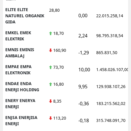
ELITE ELITE
28,80
0,00
NATUREL ORGANIK
22.015.258,14
GIDA
EMKEL EMEK
18,70
2,24
98.795.318,54
ELEKTRIK
EMNIS EMINIS
160,90
-1,29
865.831,50
AMBALAJ
EMPAE EMPA
73,70
10,00
1.458.026.107,00
ELEKTRONIK
ENDAE ENDA
16,80
9,95
129.938.107,26
ENERJI HOLDING
ENERY ENERYA
8,35
-0,36
183.215.562,02
ENERJI
ENJSA ENERJISA
113,20
-0,18
315.748.091,70
ENERJI