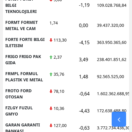
-1,19
BILGI
109.028.768,84
TEKNOLOJILERI
FORMT FORMET
1,74
0,00
39.437.320,00
METAL VE CAM
FORTE FORTE BILGI
113,30
-4,15
363.950.365,60
ILETISIM
FRIGO FRIGO PAK
2,37
3,49
238.401.851,62
GIDA
FRMPL FORMUL
35,76
1,48
92.565.525,00
PLASTIK VE METAL
FROTO FORD
78,10
-0,64
1.602.362.688,95
OTOSAN
FZLGY FUZUL
10,36
-4,43
172.638.488,80
GMYO
GARAN GARANTI
127,00
-0,63
3.772.734.436,30
BANKASI