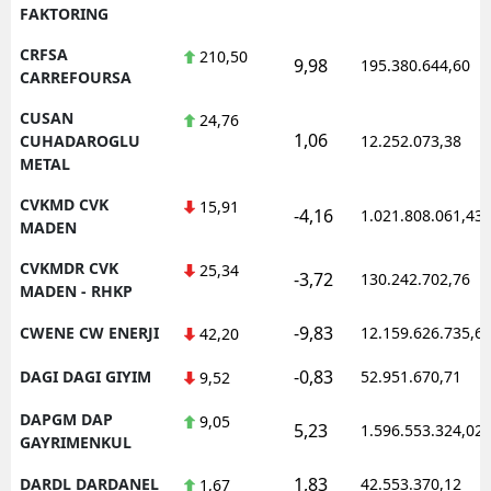
FAKTORING
CRFSA
210,50
9,98
195.380.644,60
CARREFOURSA
CUSAN
24,76
1,06
CUHADAROGLU
12.252.073,38
METAL
CVKMD CVK
15,91
-4,16
1.021.808.061,43
MADEN
CVKMDR CVK
25,34
-3,72
130.242.702,76
MADEN - RHKP
-9,83
CWENE CW ENERJI
12.159.626.735,6
42,20
-0,83
DAGI DAGI GIYIM
52.951.670,71
9,52
DAPGM DAP
9,05
5,23
1.596.553.324,02
GAYRIMENKUL
1,83
DARDL DARDANEL
42.553.370,12
1,67