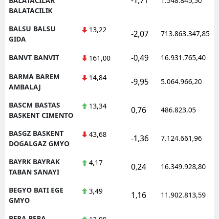
BALATACILAR
1.548.845,50
BALATACILIK
BALSU BALSU
13,22
-2,07
713.863.347,85
GIDA
-0,49
BANVT BANVIT
16.931.765,40
161,00
BARMA BAREM
14,84
-9,95
5.064.966,20
AMBALAJ
BASCM BASTAS
13,34
0,76
486.823,05
BASKENT CIMENTO
BASGZ BASKENT
43,68
-1,36
7.124.661,96
DOGALGAZ GMYO
BAYRK BAYRAK
4,17
0,24
16.349.928,80
TABAN SANAYI
BEGYO BATI EGE
3,49
1,16
11.902.813,59
GMYO
BERA BERA