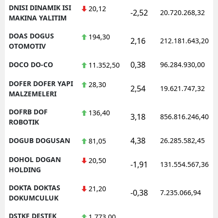
DNISI DINAMIK ISI
20,12
-2,52
20.720.268,32
MAKINA YALITIM
DOAS DOGUS
194,30
2,16
212.181.643,20
OTOMOTIV
0,38
DOCO DO-CO
96.284.930,00
11.352,50
DOFER DOFER YAPI
28,30
2,54
19.621.747,32
MALZEMELERI
DOFRB DOF
136,40
3,18
856.816.246,40
ROBOTIK
4,38
DOGUB DOGUSAN
26.285.582,45
81,05
DOHOL DOGAN
20,50
-1,91
131.554.567,36
HOLDING
DOKTA DOKTAS
21,20
-0,38
7.235.066,94
DOKUMCULUK
DSTKF DESTEK
1.773,00