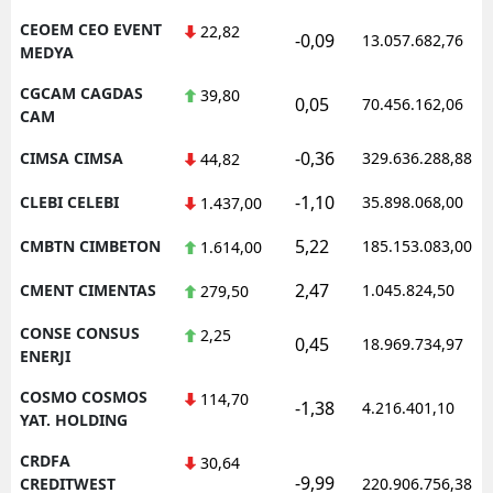
CEOEM CEO EVENT
22,82
-0,09
13.057.682,76
MEDYA
CGCAM CAGDAS
39,80
0,05
70.456.162,06
CAM
-0,36
CIMSA CIMSA
329.636.288,88
44,82
-1,10
CLEBI CELEBI
35.898.068,00
1.437,00
5,22
CMBTN CIMBETON
185.153.083,00
1.614,00
2,47
CMENT CIMENTAS
1.045.824,50
279,50
CONSE CONSUS
2,25
0,45
18.969.734,97
ENERJI
COSMO COSMOS
114,70
-1,38
4.216.401,10
YAT. HOLDING
CRDFA
30,64
-9,99
CREDITWEST
220.906.756,38