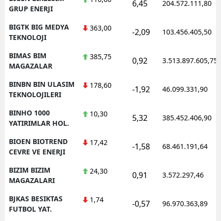
6,45
204.572.111,80
GRUP ENERJI
BIGTK BIG MEDYA
363,00
-2,09
103.456.405,50
TEKNOLOJI
BIMAS BIM
385,75
0,92
3.513.897.605,75
MAGAZALAR
BINBN BIN ULASIM
178,60
-1,92
46.099.331,90
TEKNOLOJILERI
BINHO 1000
10,30
5,32
385.452.406,90
YATIRIMLAR HOL.
BIOEN BIOTREND
17,42
-1,58
68.461.191,64
CEVRE VE ENERJI
BIZIM BIZIM
24,30
0,91
3.572.297,46
MAGAZALARI
BJKAS BESIKTAS
1,74
-0,57
96.970.363,89
FUTBOL YAT.