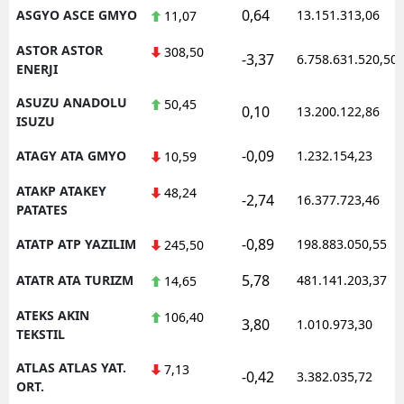
0,64
ASGYO ASCE GMYO
13.151.313,06
11,07
ASTOR ASTOR
308,50
-3,37
6.758.631.520,50
ENERJI
ASUZU ANADOLU
50,45
0,10
13.200.122,86
ISUZU
-0,09
ATAGY ATA GMYO
1.232.154,23
10,59
ATAKP ATAKEY
48,24
-2,74
16.377.723,46
PATATES
-0,89
ATATP ATP YAZILIM
198.883.050,55
245,50
5,78
ATATR ATA TURIZM
481.141.203,37
14,65
ATEKS AKIN
106,40
3,80
1.010.973,30
TEKSTIL
ATLAS ATLAS YAT.
7,13
-0,42
3.382.035,72
ORT.