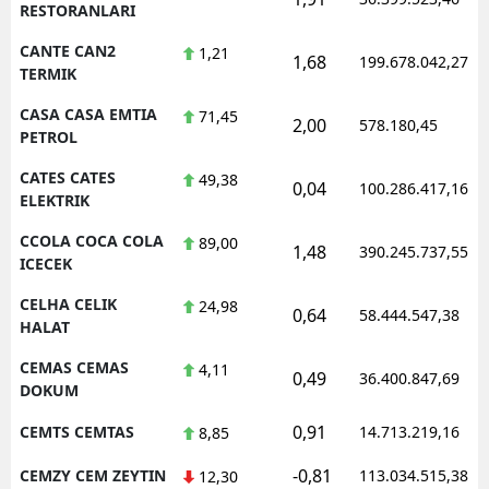
RESTORANLARI
CANTE CAN2
1,21
1,68
199.678.042,27
TERMIK
CASA CASA EMTIA
71,45
2,00
578.180,45
PETROL
CATES CATES
49,38
0,04
100.286.417,16
ELEKTRIK
CCOLA COCA COLA
89,00
1,48
390.245.737,55
ICECEK
CELHA CELIK
24,98
0,64
58.444.547,38
HALAT
CEMAS CEMAS
4,11
0,49
36.400.847,69
DOKUM
0,91
CEMTS CEMTAS
14.713.219,16
8,85
-0,81
CEMZY CEM ZEYTIN
113.034.515,38
12,30