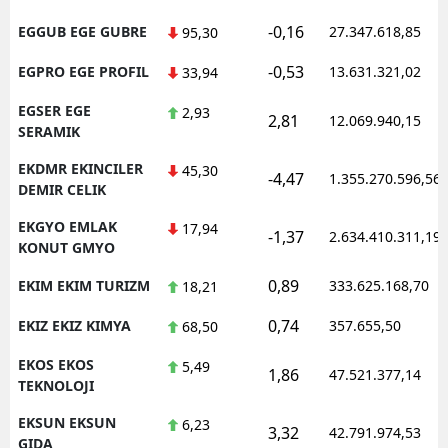
-0,16
EGGUB EGE GUBRE
27.347.618,85
95,30
-0,53
EGPRO EGE PROFIL
13.631.321,02
33,94
EGSER EGE
2,93
2,81
12.069.940,15
SERAMIK
EKDMR EKINCILER
45,30
-4,47
1.355.270.596,56
DEMIR CELIK
EKGYO EMLAK
17,94
-1,37
2.634.410.311,19
KONUT GMYO
0,89
EKIM EKIM TURIZM
333.625.168,70
18,21
0,74
EKIZ EKIZ KIMYA
357.655,50
68,50
EKOS EKOS
5,49
1,86
47.521.377,14
TEKNOLOJI
EKSUN EKSUN
6,23
3,32
42.791.974,53
GIDA