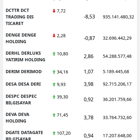
DCTTR DCT
7,72
-8,53
TRADING DIS
935.141.480,32
TICARET
DENGE DENGE
2,28
-0,87
32.696.442,29
HOLDING
DERHL DERLUKS
10,80
2,86
54.288.577,48
YATIRIM HOLDING
1,07
DERIM DERIMOD
5.189.445,68
34,16
3,98
DESA DESA DERI
92.715.206,17
9,93
DESPC DESPEC
39,30
0,92
36.201.759,66
BILGISAYAR
DEVA DEVA
71,45
3,78
33.764.732,60
HOLDING
DGATE DATAGATE
107,20
0,94
17.207.648,00
BILGISAYAR