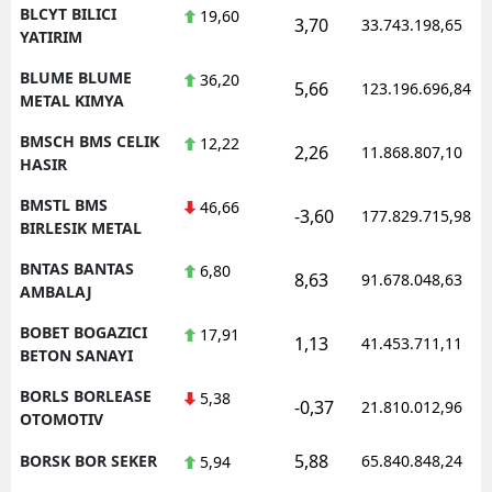
BLCYT BILICI
19,60
3,70
33.743.198,65
YATIRIM
BLUME BLUME
36,20
5,66
123.196.696,84
METAL KIMYA
BMSCH BMS CELIK
12,22
2,26
11.868.807,10
HASIR
BMSTL BMS
46,66
-3,60
177.829.715,98
BIRLESIK METAL
BNTAS BANTAS
6,80
8,63
91.678.048,63
AMBALAJ
BOBET BOGAZICI
17,91
1,13
41.453.711,11
BETON SANAYI
BORLS BORLEASE
5,38
-0,37
21.810.012,96
OTOMOTIV
5,88
BORSK BOR SEKER
65.840.848,24
5,94