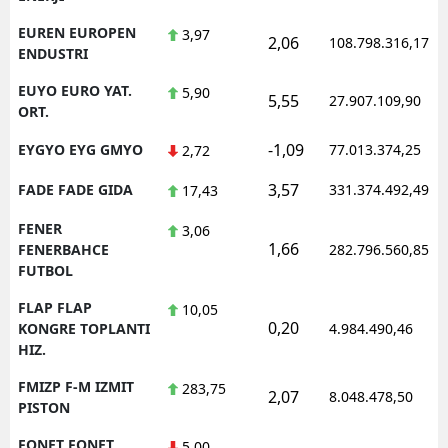
EUREN EUROPEN
3,97
2,06
108.798.316,17
ENDUSTRI
EUYO EURO YAT.
5,90
5,55
27.907.109,90
ORT.
-1,09
EYGYO EYG GMYO
77.013.374,25
2,72
3,57
FADE FADE GIDA
331.374.492,49
17,43
FENER
3,06
1,66
FENERBAHCE
282.796.560,85
FUTBOL
FLAP FLAP
10,05
0,20
KONGRE TOPLANTI
4.984.490,46
HIZ.
FMIZP F-M IZMIT
283,75
2,07
8.048.478,50
PISTON
FONET FONET
5,00