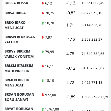
-1,13
BOSSA BOSSA
10.361.008,49
6,12
-0,82
BRISA BRISA
8.877.952,10
78,25
BRKO BIRKO
10,70
1,71
3.114.636,70
MENSUCAT
BRKSN BERKOSAN
7,97
-1,12
2.358.282,37
YALITIM
BRKVY BIRIKIM
79,95
4,78
74.542.532,65
VARLIK YONETIM
BRLSM BIRLESIM
16,11
-0,12
61.157.875,02
MUHENDISLIK
BRMEN BIRLIK
18,10
2,72
5.452.771,18
MENSUCAT
BRSAN BORUSAN
572,00
-1,89
1.308.264.872,50
BORU SANAYI
BRYAT BORUSAN
1.767,00