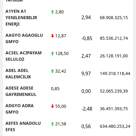
A1YEN A1
2,80
2,94
YENILENEBILIR
68.908.325,15
ENERJI
AAGYO AGAOGLU
12,87
-0,85
85.536.212,74
GMYO
ACSEL ACIPAYAM
128,50
2,47
26.128.191,00
SELULOZ
ADEL ADEL
32,42
9,97
149.318.118,44
KALEMCILIK
ADESE ADESE
0,85
0,00
52.065.239,39
GAYRIMENKUL
ADGYO ADRA
55,00
-2,48
36.451.393,75
GMYO
AEFES ANADOLU
21,58
0,56
634.480.253,24
EFES