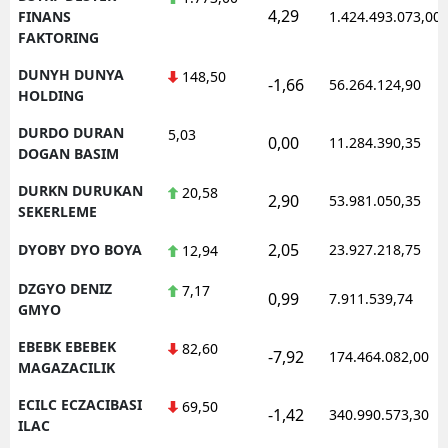
4,29
FINANS
1.424.493.073,00
FAKTORING
DUNYH DUNYA
148,50
-1,66
56.264.124,90
HOLDING
DURDO DURAN
5,03
0,00
11.284.390,35
DOGAN BASIM
DURKN DURUKAN
20,58
2,90
53.981.050,35
SEKERLEME
2,05
DYOBY DYO BOYA
23.927.218,75
12,94
DZGYO DENIZ
7,17
0,99
7.911.539,74
GMYO
EBEBK EBEBEK
82,60
-7,92
174.464.082,00
MAGAZACILIK
ECILC ECZACIBASI
69,50
-1,42
340.990.573,30
ILAC