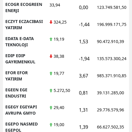
ECOGR ECOGREEN
33,94
0,00
123.749.581,50
ENERJI
ECZYT ECZACIBASI
324,25
-1,44
196.999.171,75
YATIRIM
EDATA E-DATA
19,19
1,53
90.472.910,39
TEKNOLOJI
EDIP EDIP
38,38
-1,94
135.573.300,24
GAYRIMENKUL
EFOR EFOR
19,77
3,67
985.371.910,85
YATIRIM
EGEEN EGE
5.272,50
0,81
39.131.285,00
ENDUSTRI
EGEGY EGEYAPI
29,40
1,31
29.776.579,96
AVRUPA GMYO
EGEPO NASMED
19,00
1,39
66.627.502,35
EGEPOL