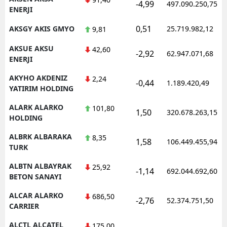
-4,99
497.090.250,75
ENERJI
0,51
AKSGY AKIS GMYO
25.719.982,12
9,81
AKSUE AKSU
42,60
-2,92
62.947.071,68
ENERJI
AKYHO AKDENIZ
2,24
-0,44
1.189.420,49
YATIRIM HOLDING
ALARK ALARKO
101,80
1,50
320.678.263,15
HOLDING
ALBRK ALBARAKA
8,35
1,58
106.449.455,94
TURK
ALBTN ALBAYRAK
25,92
-1,14
692.044.692,60
BETON SANAYI
ALCAR ALARKO
686,50
-2,76
52.374.751,50
CARRIER
ALCTL ALCATEL
175,00