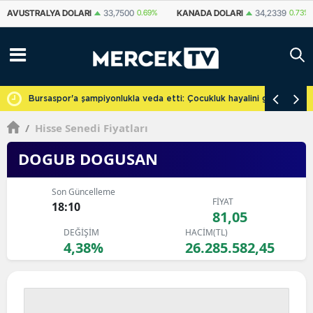
KANADA DOLARI
34,2339
0.73%
İSVIÇRE FRANKI
59,1179
0.82%
YU
cretsiz
Bursaspor'a şampiyonlukla veda etti: Çocukluk hayalini gerçekleşti
/
Hisse Senedi Fiyatları
DOGUB DOGUSAN
Son Güncelleme
FİYAT
18:10
81,05
DEĞİŞİM
HACİM(TL)
4,38%
26.285.582,45