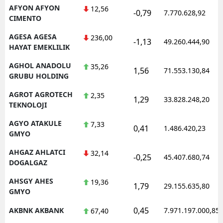
AFYON AFYON
12,56
-0,79
7.770.628,92
CIMENTO
AGESA AGESA
236,00
-1,13
49.260.444,90
HAYAT EMEKLILIK
AGHOL ANADOLU
35,26
1,56
71.553.130,84
GRUBU HOLDING
AGROT AGROTECH
2,35
1,29
33.828.248,20
TEKNOLOJI
AGYO ATAKULE
7,33
0,41
1.486.420,23
GMYO
AHGAZ AHLATCI
32,14
-0,25
45.407.680,74
DOGALGAZ
AHSGY AHES
19,36
1,79
29.155.635,80
GMYO
0,45
AKBNK AKBANK
7.971.197.000,85
67,40