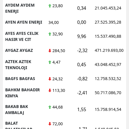
AYDEM AYDEM
23,80
0,34
21.045.453,24
ENERJI
0,00
AYEN AYEN ENERJI
27.525.395,28
34,00
AYES AYES CELIK
32,90
9,96
15.537.490,88
HASIR VE CIT
-2,32
AYGAZ AYGAZ
471.219.693,00
284,50
AZTEK AZTEK
4,47
0,45
43.048.452,97
TEKNOLOJI
-0,82
BAGFS BAGFAS
12.758.532,52
24,32
BAHKM BAHADIR
113,30
-2,41
50.717.086,70
KIMYA
BAKAB BAK
44,68
1,55
15.758.914,54
AMBALAJ
BALAT
72,00
-1,71