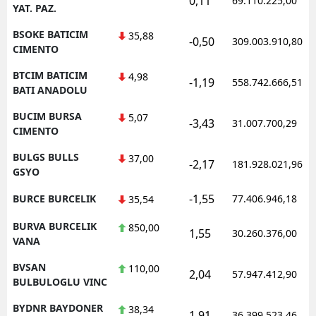
0,11
69.110.225,00
YAT. PAZ.
BSOKE BATICIM
35,88
-0,50
309.003.910,80
CIMENTO
BTCIM BATICIM
4,98
-1,19
558.742.666,51
BATI ANADOLU
BUCIM BURSA
5,07
-3,43
31.007.700,29
CIMENTO
BULGS BULLS
37,00
-2,17
181.928.021,96
GSYO
-1,55
BURCE BURCELIK
77.406.946,18
35,54
BURVA BURCELIK
850,00
1,55
30.260.376,00
VANA
BVSAN
110,00
2,04
57.947.412,90
BULBULOGLU VINC
BYDNR BAYDONER
38,34
1,91
36.399.523,46