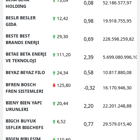
13,09
0,08
52.186.577,97
HOLDING
BESLR BESLER
12,42
0,98
19.918.755,95
GIDA
BESTE BEST
29,30
0,69
228.598.259,82
BRANDS ENERJI
BETAE BETA ENERJI
111,20
2,39
5.699.080.996,10
VE TEKNOLOJI
0,58
BEYAZ BEYAZ FILO
10.817.880,08
24,34
BFREN BOSCH
125,80
-0,32
16.170.946,30
FREN SISTEMLERI
BIENY BIEN YAPI
20,44
2,20
22.201.248,88
URUNLERI
BIGCH BUYUK
6,52
0,77
29.579.015,40
SEFLER BIGCHEFS
BIGEN BIRLESIM
110,60