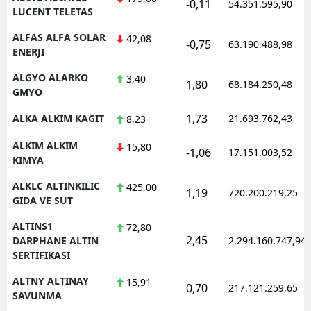
-0,11
54.351.595,90
LUCENT TELETAS
ALFAS ALFA SOLAR
42,08
-0,75
63.190.488,98
ENERJI
ALGYO ALARKO
3,40
1,80
68.184.250,48
GMYO
1,73
ALKA ALKIM KAGIT
21.693.762,43
8,23
ALKIM ALKIM
15,80
-1,06
17.151.003,52
KIMYA
ALKLC ALTINKILIC
425,00
1,19
720.200.219,25
GIDA VE SUT
ALTINS1
72,80
2,45
DARPHANE ALTIN
2.294.160.747,94
SERTIFIKASI
ALTNY ALTINAY
15,91
0,70
217.121.259,65
SAVUNMA