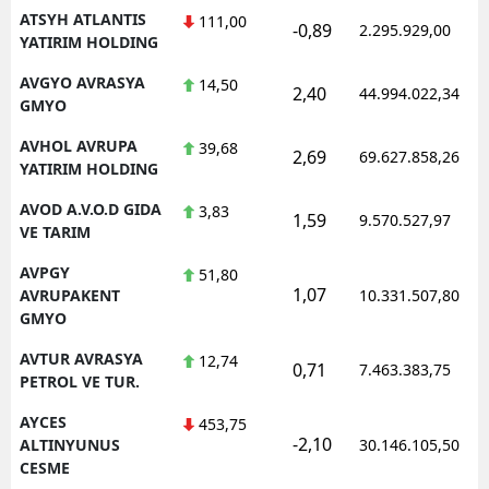
ATSYH ATLANTIS
111,00
-0,89
2.295.929,00
YATIRIM HOLDING
AVGYO AVRASYA
14,50
2,40
44.994.022,34
GMYO
AVHOL AVRUPA
39,68
2,69
69.627.858,26
YATIRIM HOLDING
AVOD A.V.O.D GIDA
3,83
1,59
9.570.527,97
VE TARIM
AVPGY
51,80
1,07
AVRUPAKENT
10.331.507,80
GMYO
AVTUR AVRASYA
12,74
0,71
7.463.383,75
PETROL VE TUR.
AYCES
453,75
-2,10
ALTINYUNUS
30.146.105,50
CESME