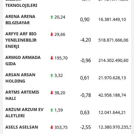
TEKNOLOJILERI
ARENA ARENA
20,24
0,90
16.381.449,10
BILGISAYAR
ARFYE ARF BIO
29,66
-4,20
YENILENEBILIR
518.871.666,06
ENERJI
ARMGD ARMADA
195,70
-0,96
214.302.490,60
GIDA
ARSAN ARSAN
3,32
0,61
21.970.628,13
HOLDING
ARTMS ARTEMIS
38,20
-0,78
42.958.188,74
HALI
ARZUM ARZUM EV
1,59
0,63
12.041.644,21
ALETLERI
-2,55
ASELS ASELSAN
12.380.970.235,5
353,75