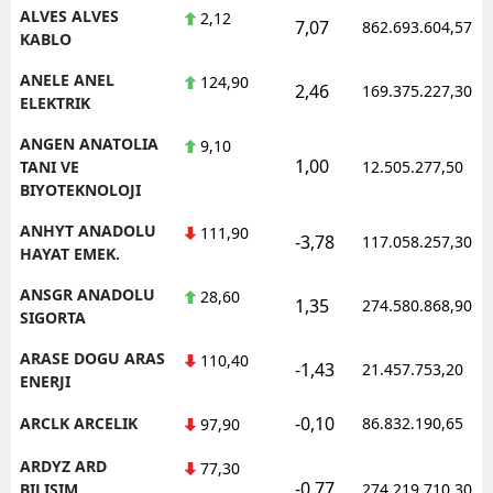
ALVES ALVES
2,12
7,07
862.693.604,57
KABLO
ANELE ANEL
124,90
2,46
169.375.227,30
ELEKTRIK
ANGEN ANATOLIA
9,10
1,00
TANI VE
12.505.277,50
BIYOTEKNOLOJI
ANHYT ANADOLU
111,90
-3,78
117.058.257,30
HAYAT EMEK.
ANSGR ANADOLU
28,60
1,35
274.580.868,90
SIGORTA
ARASE DOGU ARAS
110,40
-1,43
21.457.753,20
ENERJI
-0,10
ARCLK ARCELIK
86.832.190,65
97,90
ARDYZ ARD
77,30
-0,77
BILISIM
274.219.710,30