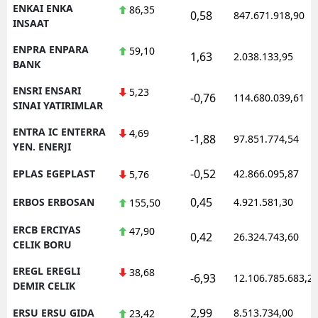
ENKAI ENKA
86,35
0,58
847.671.918,90
INSAAT
ENPRA ENPARA
59,10
1,63
2.038.133,95
BANK
ENSRI ENSARI
5,23
-0,76
114.680.039,61
SINAI YATIRIMLAR
ENTRA IC ENTERRA
4,69
-1,88
97.851.774,54
YEN. ENERJI
-0,52
EPLAS EGEPLAST
42.866.095,87
5,76
0,45
ERBOS ERBOSAN
4.921.581,30
155,50
ERCB ERCIYAS
47,90
0,42
26.324.743,60
CELIK BORU
EREGL EREGLI
38,68
-6,93
12.106.785.683,2
DEMIR CELIK
2,99
ERSU ERSU GIDA
8.513.734,00
23,42