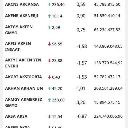
0,55
AKCNS AKCANSA
45.788.813,60
236,40
0,90
AKENR AKENERJI
51.859.410,14
10,14
AKFGY AKFEN
2,69
0,75
65.234.427,32
GMYO
AKFIS AKFEN
96,55
-1,58
143.809.048,65
INSAAT
AKFYE AKFEN YEN.
23,88
-1,57
138.770.544,92
ENERJI
-1,53
AKGRT AKSIGORTA
52.782.472,17
6,43
1,01
AKHAN AKHAN UN
208.501.289,64
42,20
AKMGY AKMERKEZ
258,00
3,20
15.894.575,15
GMYO
-0,87
AKSA AKSA
224.740.006,90
12,54
AKSEN AKSA
91,40