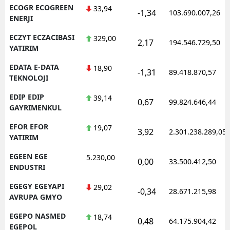
ECOGR ECOGREEN
33,94
-1,34
103.690.007,26
ENERJI
ECZYT ECZACIBASI
329,00
2,17
194.546.729,50
YATIRIM
EDATA E-DATA
18,90
-1,31
89.418.870,57
TEKNOLOJI
EDIP EDIP
39,14
0,67
99.824.646,44
GAYRIMENKUL
EFOR EFOR
19,07
3,92
2.301.238.289,05
YATIRIM
EGEEN EGE
5.230,00
0,00
33.500.412,50
ENDUSTRI
EGEGY EGEYAPI
29,02
-0,34
28.671.215,98
AVRUPA GMYO
EGEPO NASMED
18,74
0,48
64.175.904,42
EGEPOL