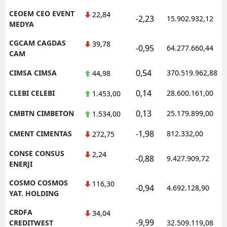
CEOEM CEO EVENT
22,84
-2,23
15.902.932,12
MEDYA
CGCAM CAGDAS
39,78
-0,95
64.277.660,44
CAM
0,54
CIMSA CIMSA
370.519.962,88
44,98
0,14
CLEBI CELEBI
28.600.161,00
1.453,00
0,13
CMBTN CIMBETON
25.179.899,00
1.534,00
-1,98
CMENT CIMENTAS
812.332,00
272,75
CONSE CONSUS
2,24
-0,88
9.427.909,72
ENERJI
COSMO COSMOS
116,30
-0,94
4.692.128,90
YAT. HOLDING
CRDFA
34,04
-9,99
CREDITWEST
32.509.119,08