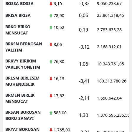
-0,32
BOSSA BOSSA
9.050.238,67
6,19
0,06
BRISA BRISA
23.861.318,45
78,90
BRKO BIRKO
10,52
0,19
2.783.633,28
MENSUCAT
BRKSN BERKOSAN
8,06
-0,12
2.168.912,01
YALITIM
BRKVY BIRIKIM
76,30
1,06
10.343.761,05
VARLIK YONETIM
BRLSM BIRLESIM
16,13
-3,41
180.313.780,26
MUHENDISLIK
BRMEN BIRLIK
17,62
-2,11
1.650.642,04
MENSUCAT
BRSAN BORUSAN
583,00
1,30
1.370.595.235,50
BORU SANAYI
BRYAT BORUSAN
1.765,00