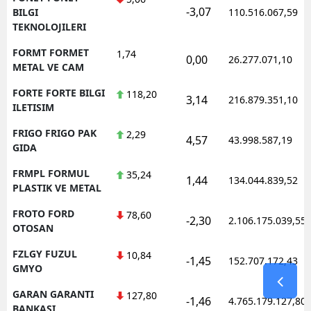
-3,07
BILGI
110.516.067,59
TEKNOLOJILERI
FORMT FORMET
1,74
0,00
26.277.071,10
METAL VE CAM
FORTE FORTE BILGI
118,20
3,14
216.879.351,10
ILETISIM
FRIGO FRIGO PAK
2,29
4,57
43.998.587,19
GIDA
FRMPL FORMUL
35,24
1,44
134.044.839,52
PLASTIK VE METAL
FROTO FORD
78,60
-2,30
2.106.175.039,55
OTOSAN
FZLGY FUZUL
10,84
-1,45
152.707.172,43
GMYO
GARAN GARANTI
127,80
-1,46
4.765.179.127,80
BANKASI