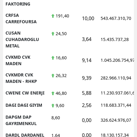
FAKTORING
CRFSA
191,40
10,00
543.467.310,70
CARREFOURSA
CUSAN
24,50
3,64
CUHADAROGLU
15.435.737,28
METAL
CVKMD CVK
16,60
9,14
1.045.206.754,97
MADEN
CVKMDR CVK
26,32
9,39
282.966.110,94
MADEN - RHKP
5,88
CWENE CW ENERJI
11.230.937.061,6
46,80
2,56
DAGI DAGI GIYIM
118.683.371,44
9,60
DAPGM DAP
8,60
0,00
326.624.976,07
GAYRIMENKUL
0,00
DARDL DARDANEL
18.130.157,34
1,64