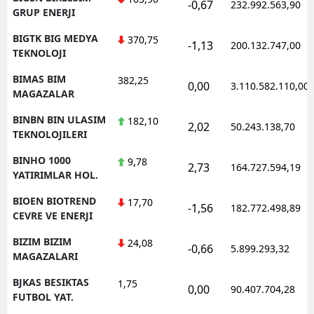
-0,67
232.992.563,90
GRUP ENERJI
BIGTK BIG MEDYA
370,75
-1,13
200.132.747,00
TEKNOLOJI
BIMAS BIM
382,25
0,00
3.110.582.110,00
MAGAZALAR
BINBN BIN ULASIM
182,10
2,02
50.243.138,70
TEKNOLOJILERI
BINHO 1000
9,78
2,73
164.727.594,19
YATIRIMLAR HOL.
BIOEN BIOTREND
17,70
-1,56
182.772.498,89
CEVRE VE ENERJI
BIZIM BIZIM
24,08
-0,66
5.899.293,32
MAGAZALARI
BJKAS BESIKTAS
1,75
0,00
90.407.704,28
FUTBOL YAT.