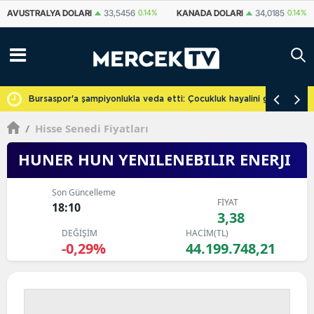
KANADA DOLARI
34,0185
0.14%
İSVIÇRE FRANKI
58,7432
0.25%
YU
cretsiz
Bursaspor'a şampiyonlukla veda etti: Çocukluk hayalini gerçekleşti
/
Hisse Senedi Fiyatları
HUNER HUN YENILENEBILIR ENERJI
Son Güncelleme
FİYAT
18:10
3,38
DEĞİŞİM
HACİM(TL)
-0,29%
44.199.748,21