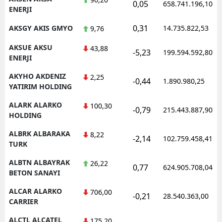
0,05
658.741.196,10
ENERJI
0,31
AKSGY AKIS GMYO
14.735.822,53
9,76
AKSUE AKSU
43,88
-5,23
199.594.592,80
ENERJI
AKYHO AKDENIZ
2,25
-0,44
1.890.980,25
YATIRIM HOLDING
ALARK ALARKO
100,30
-0,79
215.443.887,90
HOLDING
ALBRK ALBARAKA
8,22
-2,14
102.759.458,41
TURK
ALBTN ALBAYRAK
26,22
0,77
624.905.708,04
BETON SANAYI
ALCAR ALARKO
706,00
-0,21
28.540.363,00
CARRIER
ALCTL ALCATEL
175,20