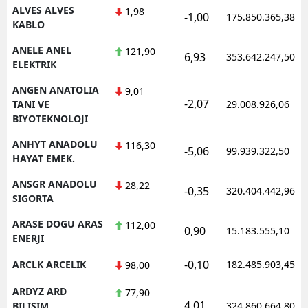
ALVES ALVES
1,98
-1,00
175.850.365,38
KABLO
ANELE ANEL
121,90
6,93
353.642.247,50
ELEKTRIK
ANGEN ANATOLIA
9,01
-2,07
TANI VE
29.008.926,06
BIYOTEKNOLOJI
ANHYT ANADOLU
116,30
-5,06
99.939.322,50
HAYAT EMEK.
ANSGR ANADOLU
28,22
-0,35
320.404.442,96
SIGORTA
ARASE DOGU ARAS
112,00
0,90
15.183.555,10
ENERJI
-0,10
ARCLK ARCELIK
182.485.903,45
98,00
ARDYZ ARD
77,90
4,01
BILISIM
324.860.664,80