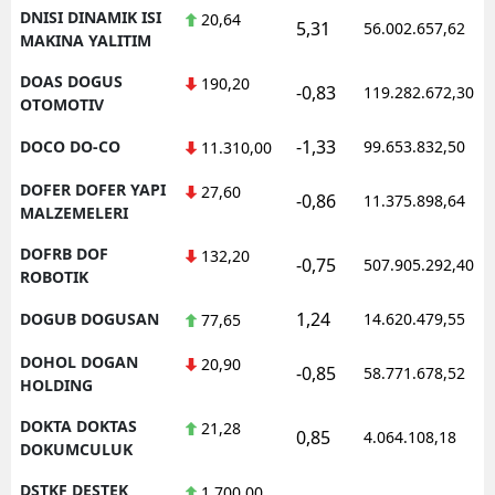
DNISI DINAMIK ISI
20,64
5,31
56.002.657,62
MAKINA YALITIM
DOAS DOGUS
190,20
-0,83
119.282.672,30
OTOMOTIV
-1,33
DOCO DO-CO
99.653.832,50
11.310,00
DOFER DOFER YAPI
27,60
-0,86
11.375.898,64
MALZEMELERI
DOFRB DOF
132,20
-0,75
507.905.292,40
ROBOTIK
1,24
DOGUB DOGUSAN
14.620.479,55
77,65
DOHOL DOGAN
20,90
-0,85
58.771.678,52
HOLDING
DOKTA DOKTAS
21,28
0,85
4.064.108,18
DOKUMCULUK
DSTKF DESTEK
1.700,00