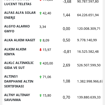
-3,68
90.787.597,80
LUCENT TELETAS
ALFAS ALFA SOLAR
42,40
1,44
64.226.651,94
ENERJI
ALGYO ALARKO
3,34
0,00
120.008.309,71
GMYO
0,50
ALKA ALKIM KAGIT
9.778.140,99
8,09
ALKIM ALKIM
15,97
-0,81
16.525.582,48
KIMYA
ALKLC ALTINKILIC
420,00
2,69
526.507.599,50
GIDA VE SUT
ALTINS1
71,06
1,08
DARPHANE ALTIN
1.382.998.966,67
SERTIFIKASI
ALTNY ALTINAY
15,80
0,70
139.880.639,33
SAVUNMA