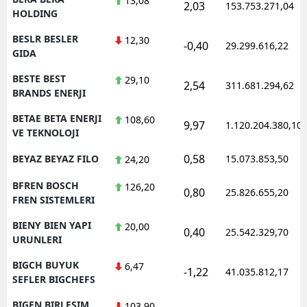
13,08
2,03
153.753.271,04
HOLDING
BESLR BESLER
12,30
-0,40
29.299.616,22
GIDA
BESTE BEST
29,10
2,54
311.681.294,62
BRANDS ENERJI
BETAE BETA ENERJI
108,60
9,97
1.120.204.380,10
VE TEKNOLOJI
0,58
BEYAZ BEYAZ FILO
15.073.853,50
24,20
BFREN BOSCH
126,20
0,80
25.826.655,20
FREN SISTEMLERI
BIENY BIEN YAPI
20,00
0,40
25.542.329,70
URUNLERI
BIGCH BUYUK
6,47
-1,22
41.035.812,17
SEFLER BIGCHEFS
BIGEN BIRLESIM
103,90