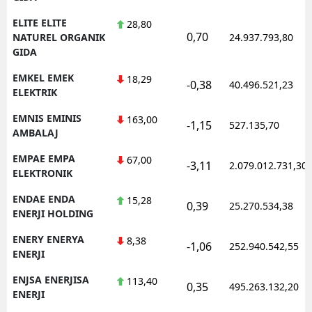
ELITE ELITE
28,80
0,70
NATUREL ORGANIK
24.937.793,80
GIDA
EMKEL EMEK
18,29
-0,38
40.496.521,23
ELEKTRIK
EMNIS EMINIS
163,00
-1,15
527.135,70
AMBALAJ
EMPAE EMPA
67,00
-3,11
2.079.012.731,30
ELEKTRONIK
ENDAE ENDA
15,28
0,39
25.270.534,38
ENERJI HOLDING
ENERY ENERYA
8,38
-1,06
252.940.542,55
ENERJI
ENJSA ENERJISA
113,40
0,35
495.263.132,20
ENERJI