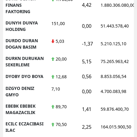
4,42
FINANS
1.880.306.080,00
FAKTORING
DUNYH DUNYA
151,00
0,00
51.443.578,40
HOLDING
DURDO DURAN
5,03
-1,37
5.210.125,10
DOGAN BASIM
DURKN DURUKAN
20,00
5,15
75.265.963,42
SEKERLEME
0,56
DYOBY DYO BOYA
8.853.056,54
12,68
DZGYO DENIZ
7,10
0,00
4.700.083,98
GMYO
EBEBK EBEBEK
89,70
1,41
59.876.400,70
MAGAZACILIK
ECILC ECZACIBASI
70,50
2,25
164.015.900,50
ILAC