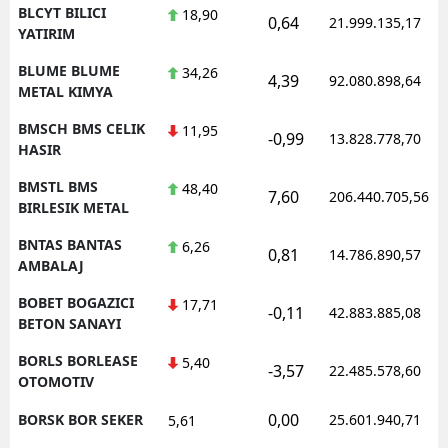
BLCYT BILICI
18,90
0,64
21.999.135,17
YATIRIM
BLUME BLUME
34,26
4,39
92.080.898,64
METAL KIMYA
BMSCH BMS CELIK
11,95
-0,99
13.828.778,70
HASIR
BMSTL BMS
48,40
7,60
206.440.705,56
BIRLESIK METAL
BNTAS BANTAS
6,26
0,81
14.786.890,57
AMBALAJ
BOBET BOGAZICI
17,71
-0,11
42.883.885,08
BETON SANAYI
BORLS BORLEASE
5,40
-3,57
22.485.578,60
OTOMOTIV
0,00
BORSK BOR SEKER
25.601.940,71
5,61