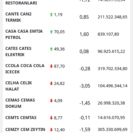
RESTORANLARI
CANTE CAN2
1,19
0,85
211.522.348,65
TERMIK
CASA CASA EMTIA
70,05
1,60
839.107,80
PETROL
CATES CATES
49,36
0,08
96.925.615,22
ELEKTRIK
CCOLA COCA COLA
87,70
-0,28
319.702.334,80
ICECEK
CELHA CELIK
24,82
-3,05
104.496.344,14
HALAT
CEMAS CEMAS
4,09
-1,45
26.998.320,38
DOKUM
-0,11
CEMTS CEMTAS
14.616.070,95
8,77
-1,59
CEMZY CEM ZEYTIN
305.330.699,69
12,40