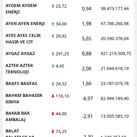
AYDEM AYDEM
23,72
0,94
38.473.177,44
ENERJI
1,98
AYEN AYEN ENERJI
47.786.260,98
34,00
AYES AYES CELIK
29,92
5,65
20.590.376,04
HASIR VE CIT
8,88
AYGAZ AYGAZ
921.219.500,75
291,25
AZTEK AZTEK
4,45
2,06
21.644.618,19
TEKNOLOJI
1,66
BAGFS BAGFAS
23.187.019,78
24,52
BAHKM BAHADIR
116,10
-6,97
82.949.189,40
KIMYA
BAKAB BAK
44,00
-2,91
13.505.585,10
AMBALAJ
BALAT
73,25
-3,30