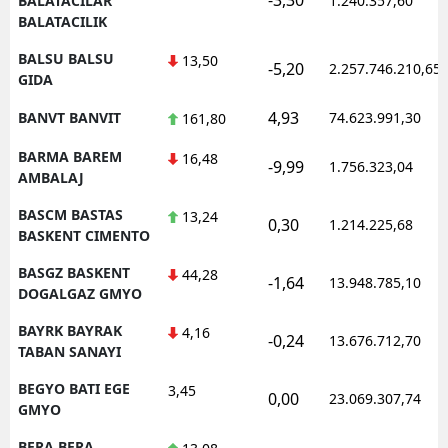
BALATACILAR
1.240.357,60
BALATACILIK
BALSU BALSU
13,50
-5,20
2.257.746.210,65
GIDA
4,93
BANVT BANVIT
74.623.991,30
161,80
BARMA BAREM
16,48
-9,99
1.756.323,04
AMBALAJ
BASCM BASTAS
13,24
0,30
1.214.225,68
BASKENT CIMENTO
BASGZ BASKENT
44,28
-1,64
13.948.785,10
DOGALGAZ GMYO
BAYRK BAYRAK
4,16
-0,24
13.676.712,70
TABAN SANAYI
BEGYO BATI EGE
3,45
0,00
23.069.307,74
GMYO
BERA BERA