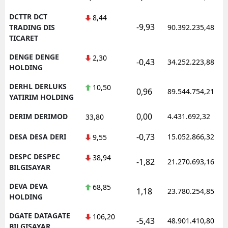
DCTTR DCT
8,44
-9,93
TRADING DIS
90.392.235,48
TICARET
DENGE DENGE
2,30
-0,43
34.252.223,88
HOLDING
DERHL DERLUKS
10,50
0,96
89.544.754,21
YATIRIM HOLDING
0,00
DERIM DERIMOD
4.431.692,32
33,80
-0,73
DESA DESA DERI
15.052.866,32
9,55
DESPC DESPEC
38,94
-1,82
21.270.693,16
BILGISAYAR
DEVA DEVA
68,85
1,18
23.780.254,85
HOLDING
DGATE DATAGATE
106,20
-5,43
48.901.410,80
BILGISAYAR