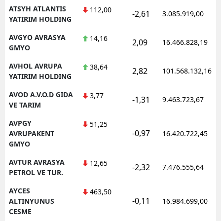
ATSYH ATLANTIS
112,00
-2,61
3.085.919,00
YATIRIM HOLDING
AVGYO AVRASYA
14,16
2,09
16.466.828,19
GMYO
AVHOL AVRUPA
38,64
2,82
101.568.132,16
YATIRIM HOLDING
AVOD A.V.O.D GIDA
3,77
-1,31
9.463.723,67
VE TARIM
AVPGY
51,25
-0,97
AVRUPAKENT
16.420.722,45
GMYO
AVTUR AVRASYA
12,65
-2,32
7.476.555,64
PETROL VE TUR.
AYCES
463,50
-0,11
ALTINYUNUS
16.984.699,00
CESME