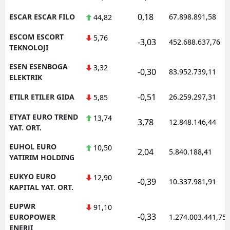
0,18
ESCAR ESCAR FILO
67.898.891,58
44,82
ESCOM ESCORT
5,76
-3,03
452.688.637,76
TEKNOLOJI
ESEN ESENBOGA
3,32
-0,30
83.952.739,11
ELEKTRIK
-0,51
ETILR ETILER GIDA
26.259.297,31
5,85
ETYAT EURO TREND
13,74
3,78
12.848.146,44
YAT. ORT.
EUHOL EURO
10,50
2,04
5.840.188,41
YATIRIM HOLDING
EUKYO EURO
12,90
-0,39
10.337.981,91
KAPITAL YAT. ORT.
EUPWR
91,10
-0,33
EUROPOWER
1.274.003.441,75
ENERJI