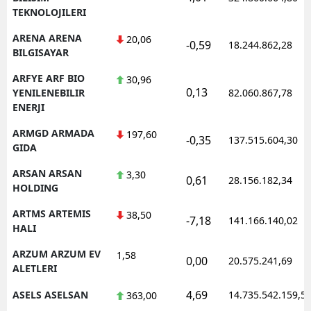
TEKNOLOJILERI
ARENA ARENA
20,06
-0,59
18.244.862,28
BILGISAYAR
ARFYE ARF BIO
30,96
0,13
YENILENEBILIR
82.060.867,78
ENERJI
ARMGD ARMADA
197,60
-0,35
137.515.604,30
GIDA
ARSAN ARSAN
3,30
0,61
28.156.182,34
HOLDING
ARTMS ARTEMIS
38,50
-7,18
141.166.140,02
HALI
ARZUM ARZUM EV
1,58
0,00
20.575.241,69
ALETLERI
4,69
ASELS ASELSAN
14.735.542.159,5
363,00