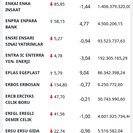
ENKAI ENKA
85,85
-1,44
1.406.379.320,00
INSAAT
ENPRA ENPARA
58,15
4,77
4.500.206,15
BANK
ENSRI ENSARI
5,27
-0,94
93.523.737,63
SINAI YATIRIMLAR
ENTRA IC ENTERRA
4,78
-3,04
192.305.165,29
YEN. ENERJI
9,04
EPLAS EGEPLAST
86.342.398,24
5,79
-0,77
ERBOS ERBOSAN
6.250.772,60
154,80
ERCB ERCIYAS
47,70
-0,21
30.743.990,60
CELIK BORU
EREGL EREGLI
41,56
-1,00
4.601.925.734,44
DEMIR CELIK
-0,96
ERSU ERSU GIDA
5.516.582,04
22,74