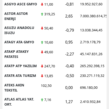
-0,81
ASGYO ASCE GMYO
19.952.927,60
11,00
ASTOR ASTOR
319,25
2,65
7.000.380.614,75
ENERJI
ASUZU ANADOLU
50,40
-0,79
13.038.344,45
ISUZU
0,95
ATAGY ATA GMYO
2.719.178,79
10,60
ATAKP ATAKEY
49,60
-2,27
45.147.831,26
PATATES
-0,40
ATATP ATP YAZILIM
265.292.398,15
247,70
-0,50
ATATR ATA TURIZM
230.271.119,32
13,85
ATEKS AKIN
102,50
0,00
696.180,00
TEKSTIL
ATLAS ATLAS YAT.
7,16
1,27
2.410.932,84
ORT.