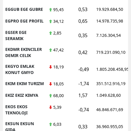
0,53
EGGUB EGE GUBRE
19.929.684,50
95,45
0,65
EGPRO EGE PROFIL
14.978.735,98
34,12
EGSER EGE
2,85
0,35
7.126.304,54
SERAMIK
EKDMR EKINCILER
47,42
0,42
719.231.090,10
DEMIR CELIK
EKGYO EMLAK
18,19
-0,49
1.805.208.458,95
KONUT GMYO
-1,74
EKIM EKIM TURIZM
351.512.916,19
18,05
1,57
EKIZ EKIZ KIMYA
1.049.628,60
68,00
EKOS EKOS
5,39
-0,74
46.846.671,69
TEKNOLOJI
EKSUN EKSUN
6,03
0,33
36.960.955,05
GIDA