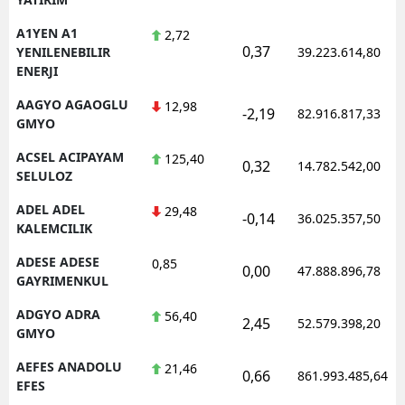
A1YEN A1
2,72
0,37
YENILENEBILIR
39.223.614,80
ENERJI
AAGYO AGAOGLU
12,98
-2,19
82.916.817,33
GMYO
ACSEL ACIPAYAM
125,40
0,32
14.782.542,00
SELULOZ
ADEL ADEL
29,48
-0,14
36.025.357,50
KALEMCILIK
ADESE ADESE
0,85
0,00
47.888.896,78
GAYRIMENKUL
ADGYO ADRA
56,40
2,45
52.579.398,20
GMYO
AEFES ANADOLU
21,46
0,66
861.993.485,64
EFES