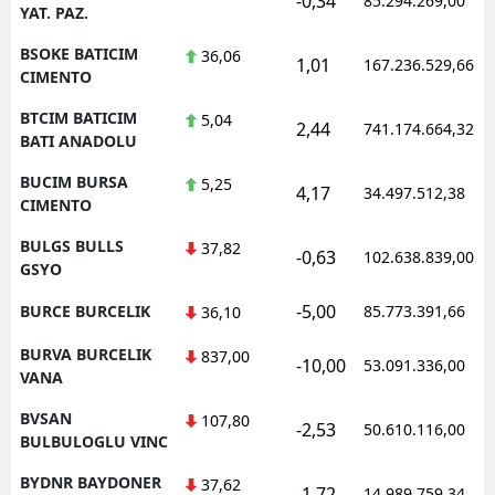
-0,34
85.294.269,00
YAT. PAZ.
BSOKE BATICIM
36,06
1,01
167.236.529,66
CIMENTO
BTCIM BATICIM
5,04
2,44
741.174.664,32
BATI ANADOLU
BUCIM BURSA
5,25
4,17
34.497.512,38
CIMENTO
BULGS BULLS
37,82
-0,63
102.638.839,00
GSYO
-5,00
BURCE BURCELIK
85.773.391,66
36,10
BURVA BURCELIK
837,00
-10,00
53.091.336,00
VANA
BVSAN
107,80
-2,53
50.610.116,00
BULBULOGLU VINC
BYDNR BAYDONER
37,62
-1,72
14.989.759,34