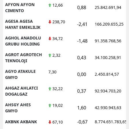
AFYON AFYON
12,66
0,88
25.842.691,94
CIMENTO
AGESA AGESA
238,70
-2,41
166.209.655,25
HAYAT EMEKLILIK
AGHOL ANADOLU
34,72
-1,48
91.358.768,56
GRUBU HOLDING
AGROT AGROTECH
2,32
0,43
34.100.258,91
TEKNOLOJI
AGYO ATAKULE
7,30
0,00
2.450.814,57
GMYO
AHGAZ AHLATCI
32,22
0,37
92.934.703,20
DOGALGAZ
AHSGY AHES
19,02
1,60
42.930.943,63
GMYO
-0,67
AKBNK AKBANK
8.774.651.783,65
67,10