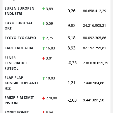
EUREN EUROPEN
3,89
0,26
86.658.412,29
ENDUSTRI
EUYO EURO YAT.
5,59
9,82
24.216.908,21
ORT.
6,18
EYGYO EYG GMYO
80.092.305,86
2,75
8,93
FADE FADE GIDA
82.152.795,81
16,83
FENER
3,01
-0,33
FENERBAHCE
238.030.015,39
FUTBOL
FLAP FLAP
10,03
1,21
KONGRE TOPLANTI
7.446.564,86
HIZ.
FMIZP F-M IZMIT
278,00
-2,03
9.441.891,50
PISTON
FONET FONET
5,06