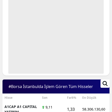
#Borsa İstanbulda İşlem Gören Tüm Hisseler
Hisse
Son
Fark%
En Düşük
A1CAP A1 CAPITAL
9,11
1,33
58.306.130,60
YATIRIM