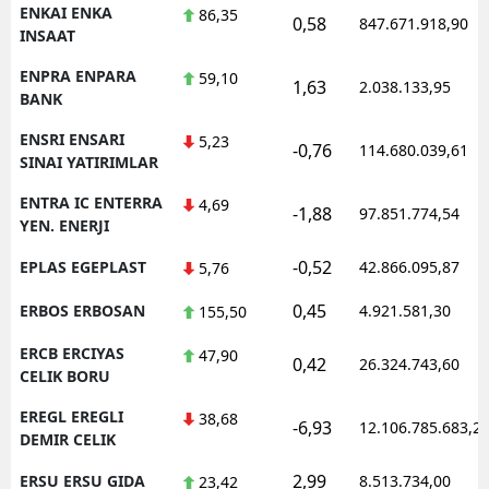
ENKAI ENKA
86,35
0,58
847.671.918,90
INSAAT
ENPRA ENPARA
59,10
1,63
2.038.133,95
BANK
ENSRI ENSARI
5,23
-0,76
114.680.039,61
SINAI YATIRIMLAR
ENTRA IC ENTERRA
4,69
-1,88
97.851.774,54
YEN. ENERJI
-0,52
EPLAS EGEPLAST
42.866.095,87
5,76
0,45
ERBOS ERBOSAN
4.921.581,30
155,50
ERCB ERCIYAS
47,90
0,42
26.324.743,60
CELIK BORU
EREGL EREGLI
38,68
-6,93
12.106.785.683,2
DEMIR CELIK
2,99
ERSU ERSU GIDA
8.513.734,00
23,42