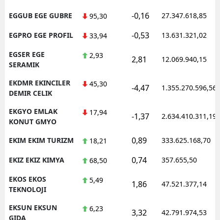
-0,16
EGGUB EGE GUBRE
27.347.618,85
95,30
-0,53
EGPRO EGE PROFIL
13.631.321,02
33,94
EGSER EGE
2,93
2,81
12.069.940,15
SERAMIK
EKDMR EKINCILER
45,30
-4,47
1.355.270.596,56
DEMIR CELIK
EKGYO EMLAK
17,94
-1,37
2.634.410.311,19
KONUT GMYO
0,89
EKIM EKIM TURIZM
333.625.168,70
18,21
0,74
EKIZ EKIZ KIMYA
357.655,50
68,50
EKOS EKOS
5,49
1,86
47.521.377,14
TEKNOLOJI
EKSUN EKSUN
6,23
3,32
42.791.974,53
GIDA