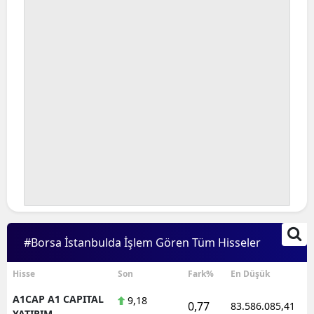
#Borsa İstanbulda İşlem Gören Tüm Hisseler
Hisse
Son
Fark%
En Düşük
A1CAP A1 CAPITAL
9,18
0,77
83.586.085,41
YATIRIM