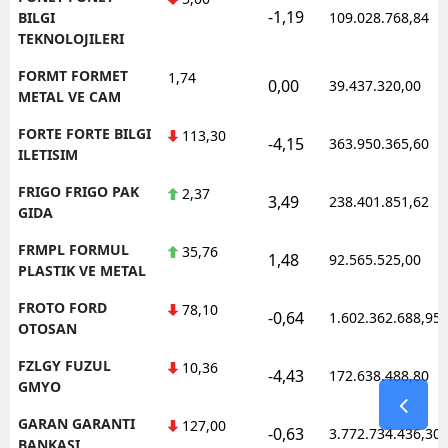
-1,19
BILGI
109.028.768,84
TEKNOLOJILERI
FORMT FORMET
1,74
0,00
39.437.320,00
METAL VE CAM
FORTE FORTE BILGI
113,30
-4,15
363.950.365,60
ILETISIM
FRIGO FRIGO PAK
2,37
3,49
238.401.851,62
GIDA
FRMPL FORMUL
35,76
1,48
92.565.525,00
PLASTIK VE METAL
FROTO FORD
78,10
-0,64
1.602.362.688,95
OTOSAN
FZLGY FUZUL
10,36
-4,43
172.638.488,80
GMYO
GARAN GARANTI
127,00
-0,63
3.772.734.436,30
BANKASI