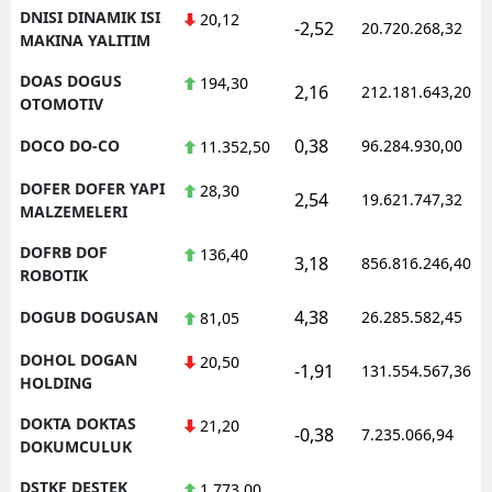
DNISI DINAMIK ISI
20,12
-2,52
20.720.268,32
MAKINA YALITIM
DOAS DOGUS
194,30
2,16
212.181.643,20
OTOMOTIV
0,38
DOCO DO-CO
96.284.930,00
11.352,50
DOFER DOFER YAPI
28,30
2,54
19.621.747,32
MALZEMELERI
DOFRB DOF
136,40
3,18
856.816.246,40
ROBOTIK
4,38
DOGUB DOGUSAN
26.285.582,45
81,05
DOHOL DOGAN
20,50
-1,91
131.554.567,36
HOLDING
DOKTA DOKTAS
21,20
-0,38
7.235.066,94
DOKUMCULUK
DSTKF DESTEK
1.773,00