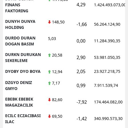
4,29
FINANS
1.424.493.073,00
FAKTORING
DUNYH DUNYA
148,50
-1,66
56.264.124,90
HOLDING
DURDO DURAN
5,03
0,00
11.284.390,35
DOGAN BASIM
DURKN DURUKAN
20,58
2,90
53.981.050,35
SEKERLEME
2,05
DYOBY DYO BOYA
23.927.218,75
12,94
DZGYO DENIZ
7,17
0,99
7.911.539,74
GMYO
EBEBK EBEBEK
82,60
-7,92
174.464.082,00
MAGAZACILIK
ECILC ECZACIBASI
69,50
-1,42
340.990.573,30
ILAC