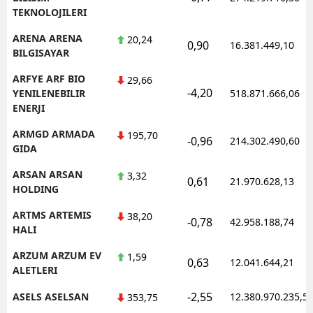
TEKNOLOJILERI
ARENA ARENA
20,24
0,90
16.381.449,10
BILGISAYAR
ARFYE ARF BIO
29,66
-4,20
YENILENEBILIR
518.871.666,06
ENERJI
ARMGD ARMADA
195,70
-0,96
214.302.490,60
GIDA
ARSAN ARSAN
3,32
0,61
21.970.628,13
HOLDING
ARTMS ARTEMIS
38,20
-0,78
42.958.188,74
HALI
ARZUM ARZUM EV
1,59
0,63
12.041.644,21
ALETLERI
-2,55
ASELS ASELSAN
12.380.970.235,5
353,75