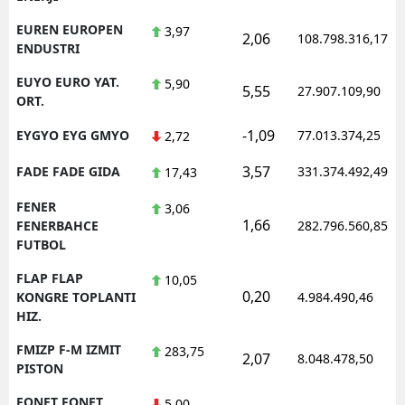
EUREN EUROPEN
3,97
2,06
108.798.316,17
ENDUSTRI
EUYO EURO YAT.
5,90
5,55
27.907.109,90
ORT.
-1,09
EYGYO EYG GMYO
77.013.374,25
2,72
3,57
FADE FADE GIDA
331.374.492,49
17,43
FENER
3,06
1,66
FENERBAHCE
282.796.560,85
FUTBOL
FLAP FLAP
10,05
0,20
KONGRE TOPLANTI
4.984.490,46
HIZ.
FMIZP F-M IZMIT
283,75
2,07
8.048.478,50
PISTON
FONET FONET
5,00