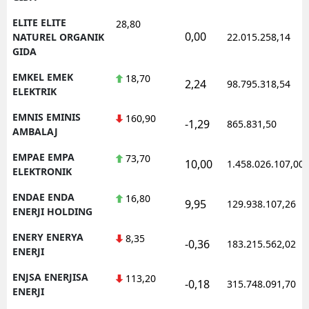
ELITE ELITE
28,80
0,00
NATUREL ORGANIK
22.015.258,14
GIDA
EMKEL EMEK
18,70
2,24
98.795.318,54
ELEKTRIK
EMNIS EMINIS
160,90
-1,29
865.831,50
AMBALAJ
EMPAE EMPA
73,70
10,00
1.458.026.107,00
ELEKTRONIK
ENDAE ENDA
16,80
9,95
129.938.107,26
ENERJI HOLDING
ENERY ENERYA
8,35
-0,36
183.215.562,02
ENERJI
ENJSA ENERJISA
113,20
-0,18
315.748.091,70
ENERJI