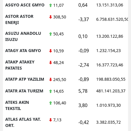
0,64
ASGYO ASCE GMYO
13.151.313,06
11,07
ASTOR ASTOR
308,50
-3,37
6.758.631.520,50
ENERJI
ASUZU ANADOLU
50,45
0,10
13.200.122,86
ISUZU
-0,09
ATAGY ATA GMYO
1.232.154,23
10,59
ATAKP ATAKEY
48,24
-2,74
16.377.723,46
PATATES
-0,89
ATATP ATP YAZILIM
198.883.050,55
245,50
5,78
ATATR ATA TURIZM
481.141.203,37
14,65
ATEKS AKIN
106,40
3,80
1.010.973,30
TEKSTIL
ATLAS ATLAS YAT.
7,13
-0,42
3.382.035,72
ORT.