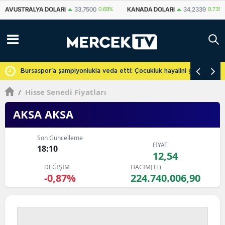
KANADA DOLARI
34,2339
0.73%
İSVIÇRE FRANKI
59,1179
0.82%
YU
cretsiz
Bursaspor'a şampiyonlukla veda etti: Çocukluk hayalini gerçekleşti
/
Hisse Senedi Fiyatları
AKSA AKSA
Son Güncelleme
FİYAT
18:10
12,54
DEĞİŞİM
HACİM(TL)
-0,87%
224.740.006,90