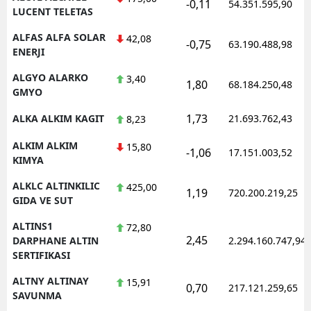
-0,11
54.351.595,90
LUCENT TELETAS
ALFAS ALFA SOLAR
42,08
-0,75
63.190.488,98
ENERJI
ALGYO ALARKO
3,40
1,80
68.184.250,48
GMYO
1,73
ALKA ALKIM KAGIT
21.693.762,43
8,23
ALKIM ALKIM
15,80
-1,06
17.151.003,52
KIMYA
ALKLC ALTINKILIC
425,00
1,19
720.200.219,25
GIDA VE SUT
ALTINS1
72,80
2,45
DARPHANE ALTIN
2.294.160.747,94
SERTIFIKASI
ALTNY ALTINAY
15,91
0,70
217.121.259,65
SAVUNMA