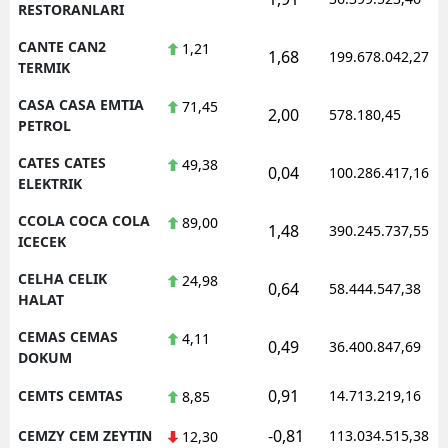
RESTORANLARI
CANTE CAN2
1,21
1,68
199.678.042,27
TERMIK
CASA CASA EMTIA
71,45
2,00
578.180,45
PETROL
CATES CATES
49,38
0,04
100.286.417,16
ELEKTRIK
CCOLA COCA COLA
89,00
1,48
390.245.737,55
ICECEK
CELHA CELIK
24,98
0,64
58.444.547,38
HALAT
CEMAS CEMAS
4,11
0,49
36.400.847,69
DOKUM
0,91
CEMTS CEMTAS
14.713.219,16
8,85
-0,81
CEMZY CEM ZEYTIN
113.034.515,38
12,30