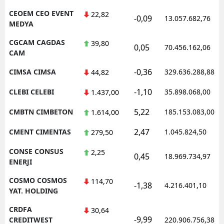
CEOEM CEO EVENT
22,82
-0,09
13.057.682,76
MEDYA
CGCAM CAGDAS
39,80
0,05
70.456.162,06
CAM
-0,36
CIMSA CIMSA
329.636.288,88
44,82
-1,10
CLEBI CELEBI
35.898.068,00
1.437,00
5,22
CMBTN CIMBETON
185.153.083,00
1.614,00
2,47
CMENT CIMENTAS
1.045.824,50
279,50
CONSE CONSUS
2,25
0,45
18.969.734,97
ENERJI
COSMO COSMOS
114,70
-1,38
4.216.401,10
YAT. HOLDING
CRDFA
30,64
-9,99
CREDITWEST
220.906.756,38