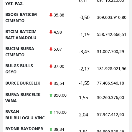
0,11
69.110.225,00
YAT. PAZ.
BSOKE BATICIM
35,88
-0,50
309.003.910,80
CIMENTO
BTCIM BATICIM
4,98
-1,19
558.742.666,51
BATI ANADOLU
BUCIM BURSA
5,07
-3,43
31.007.700,29
CIMENTO
BULGS BULLS
37,00
-2,17
181.928.021,96
GSYO
-1,55
BURCE BURCELIK
77.406.946,18
35,54
BURVA BURCELIK
850,00
1,55
30.260.376,00
VANA
BVSAN
110,00
2,04
57.947.412,90
BULBULOGLU VINC
BYDNR BAYDONER
38,34
1,91
36.399.523,46