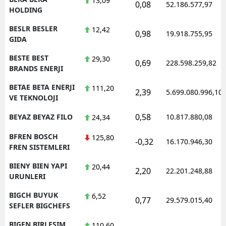
13,09
0,08
52.186.577,97
HOLDING
BESLR BESLER
12,42
0,98
19.918.755,95
GIDA
BESTE BEST
29,30
0,69
228.598.259,82
BRANDS ENERJI
BETAE BETA ENERJI
111,20
2,39
5.699.080.996,10
VE TEKNOLOJI
0,58
BEYAZ BEYAZ FILO
10.817.880,08
24,34
BFREN BOSCH
125,80
-0,32
16.170.946,30
FREN SISTEMLERI
BIENY BIEN YAPI
20,44
2,20
22.201.248,88
URUNLERI
BIGCH BUYUK
6,52
0,77
29.579.015,40
SEFLER BIGCHEFS
BIGEN BIRLESIM
110,60