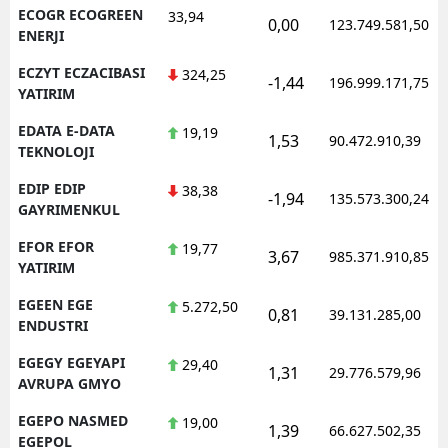
ECOGR ECOGREEN
33,94
0,00
123.749.581,50
ENERJI
ECZYT ECZACIBASI
324,25
-1,44
196.999.171,75
YATIRIM
EDATA E-DATA
19,19
1,53
90.472.910,39
TEKNOLOJI
EDIP EDIP
38,38
-1,94
135.573.300,24
GAYRIMENKUL
EFOR EFOR
19,77
3,67
985.371.910,85
YATIRIM
EGEEN EGE
5.272,50
0,81
39.131.285,00
ENDUSTRI
EGEGY EGEYAPI
29,40
1,31
29.776.579,96
AVRUPA GMYO
EGEPO NASMED
19,00
1,39
66.627.502,35
EGEPOL