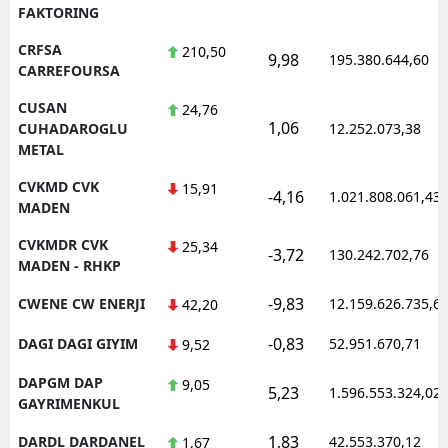
FAKTORING
CRFSA
210,50
9,98
195.380.644,60
CARREFOURSA
CUSAN
24,76
1,06
CUHADAROGLU
12.252.073,38
METAL
CVKMD CVK
15,91
-4,16
1.021.808.061,43
MADEN
CVKMDR CVK
25,34
-3,72
130.242.702,76
MADEN - RHKP
-9,83
CWENE CW ENERJI
12.159.626.735,6
42,20
-0,83
DAGI DAGI GIYIM
52.951.670,71
9,52
DAPGM DAP
9,05
5,23
1.596.553.324,02
GAYRIMENKUL
1,83
DARDL DARDANEL
42.553.370,12
1,67