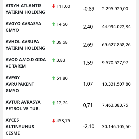
ATSYH ATLANTIS
111,00
-0,89
2.295.929,00
YATIRIM HOLDING
AVGYO AVRASYA
14,50
2,40
44.994.022,34
GMYO
AVHOL AVRUPA
39,68
2,69
69.627.858,26
YATIRIM HOLDING
AVOD A.V.O.D GIDA
3,83
1,59
9.570.527,97
VE TARIM
AVPGY
51,80
1,07
AVRUPAKENT
10.331.507,80
GMYO
AVTUR AVRASYA
12,74
0,71
7.463.383,75
PETROL VE TUR.
AYCES
453,75
-2,10
ALTINYUNUS
30.146.105,50
CESME