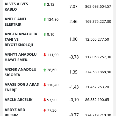
ALVES ALVES
2,12
7,07
862.693.604,57
KABLO
ANELE ANEL
124,90
2,46
169.375.227,30
ELEKTRIK
ANGEN ANATOLIA
9,10
1,00
TANI VE
12.505.277,50
BIYOTEKNOLOJI
ANHYT ANADOLU
111,90
-3,78
117.058.257,30
HAYAT EMEK.
ANSGR ANADOLU
28,60
1,35
274.580.868,90
SIGORTA
ARASE DOGU ARAS
110,40
-1,43
21.457.753,20
ENERJI
-0,10
ARCLK ARCELIK
86.832.190,65
97,90
ARDYZ ARD
77,30
-0,77
BILISIM
274.219.710,30