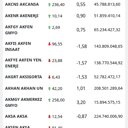
0,55
AKCNS AKCANSA
45.788.813,60
236,40
0,90
AKENR AKENERJI
51.859.410,14
10,14
AKFGY AKFEN
2,69
0,75
65.234.427,32
GMYO
AKFIS AKFEN
96,55
-1,58
143.809.048,65
INSAAT
AKFYE AKFEN YEN.
23,88
-1,57
138.770.544,92
ENERJI
-1,53
AKGRT AKSIGORTA
52.782.472,17
6,43
1,01
AKHAN AKHAN UN
208.501.289,64
42,20
AKMGY AKMERKEZ
258,00
3,20
15.894.575,15
GMYO
-0,87
AKSA AKSA
224.740.006,90
12,54
AKSEN AKSA
91,40