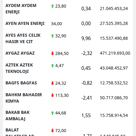
AYDEM AYDEM
23,80
0,34
21.045.453,24
ENERJI
0,00
AYEN AYEN ENERJI
27.525.395,28
34,00
AYES AYES CELIK
32,90
9,96
15.537.490,88
HASIR VE CIT
-2,32
AYGAZ AYGAZ
471.219.693,00
284,50
AZTEK AZTEK
4,47
0,45
43.048.452,97
TEKNOLOJI
-0,82
BAGFS BAGFAS
12.758.532,52
24,32
BAHKM BAHADIR
113,30
-2,41
50.717.086,70
KIMYA
BAKAB BAK
44,68
1,55
15.758.914,54
AMBALAJ
BALAT
72,00
-1,71