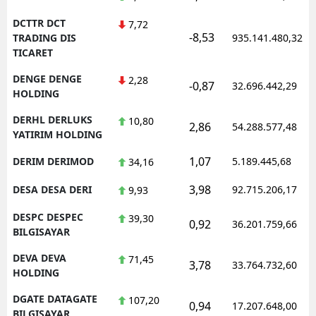
DCTTR DCT
7,72
-8,53
TRADING DIS
935.141.480,32
TICARET
DENGE DENGE
2,28
-0,87
32.696.442,29
HOLDING
DERHL DERLUKS
10,80
2,86
54.288.577,48
YATIRIM HOLDING
1,07
DERIM DERIMOD
5.189.445,68
34,16
3,98
DESA DESA DERI
92.715.206,17
9,93
DESPC DESPEC
39,30
0,92
36.201.759,66
BILGISAYAR
DEVA DEVA
71,45
3,78
33.764.732,60
HOLDING
DGATE DATAGATE
107,20
0,94
17.207.648,00
BILGISAYAR