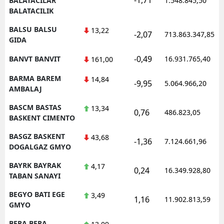
BALATACILAR
1.548.845,50
BALATACILIK
BALSU BALSU
13,22
-2,07
713.863.347,85
GIDA
-0,49
BANVT BANVIT
16.931.765,40
161,00
BARMA BAREM
14,84
-9,95
5.064.966,20
AMBALAJ
BASCM BASTAS
13,34
0,76
486.823,05
BASKENT CIMENTO
BASGZ BASKENT
43,68
-1,36
7.124.661,96
DOGALGAZ GMYO
BAYRK BAYRAK
4,17
0,24
16.349.928,80
TABAN SANAYI
BEGYO BATI EGE
3,49
1,16
11.902.813,59
GMYO
BERA BERA