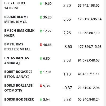
BLCYT BILICI
19,60
3,70
33.743.198,65
YATIRIM
BLUME BLUME
36,20
5,66
123.196.696,84
METAL KIMYA
BMSCH BMS CELIK
12,22
2,26
11.868.807,10
HASIR
BMSTL BMS
46,66
-3,60
177.829.715,98
BIRLESIK METAL
BNTAS BANTAS
6,80
8,63
91.678.048,63
AMBALAJ
BOBET BOGAZICI
17,91
1,13
41.453.711,11
BETON SANAYI
BORLS BORLEASE
5,38
-0,37
21.810.012,96
OTOMOTIV
5,88
BORSK BOR SEKER
65.840.848,24
5,94