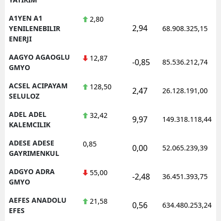
A1YEN A1
2,80
2,94
YENILENEBILIR
68.908.325,15
ENERJI
AAGYO AGAOGLU
12,87
-0,85
85.536.212,74
GMYO
ACSEL ACIPAYAM
128,50
2,47
26.128.191,00
SELULOZ
ADEL ADEL
32,42
9,97
149.318.118,44
KALEMCILIK
ADESE ADESE
0,85
0,00
52.065.239,39
GAYRIMENKUL
ADGYO ADRA
55,00
-2,48
36.451.393,75
GMYO
AEFES ANADOLU
21,58
0,56
634.480.253,24
EFES