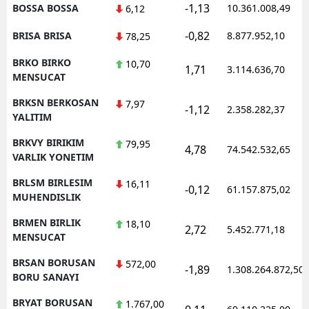
-1,13
BOSSA BOSSA
10.361.008,49
6,12
-0,82
BRISA BRISA
8.877.952,10
78,25
BRKO BIRKO
10,70
1,71
3.114.636,70
MENSUCAT
BRKSN BERKOSAN
7,97
-1,12
2.358.282,37
YALITIM
BRKVY BIRIKIM
79,95
4,78
74.542.532,65
VARLIK YONETIM
BRLSM BIRLESIM
16,11
-0,12
61.157.875,02
MUHENDISLIK
BRMEN BIRLIK
18,10
2,72
5.452.771,18
MENSUCAT
BRSAN BORUSAN
572,00
-1,89
1.308.264.872,50
BORU SANAYI
BRYAT BORUSAN
1.767,00