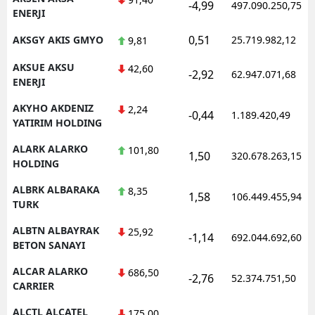
-4,99
497.090.250,75
ENERJI
0,51
AKSGY AKIS GMYO
25.719.982,12
9,81
AKSUE AKSU
42,60
-2,92
62.947.071,68
ENERJI
AKYHO AKDENIZ
2,24
-0,44
1.189.420,49
YATIRIM HOLDING
ALARK ALARKO
101,80
1,50
320.678.263,15
HOLDING
ALBRK ALBARAKA
8,35
1,58
106.449.455,94
TURK
ALBTN ALBAYRAK
25,92
-1,14
692.044.692,60
BETON SANAYI
ALCAR ALARKO
686,50
-2,76
52.374.751,50
CARRIER
ALCTL ALCATEL
175,00