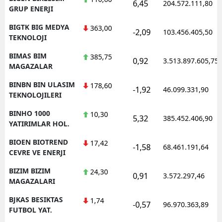
6,45
204.572.111,80
GRUP ENERJI
BIGTK BIG MEDYA
363,00
-2,09
103.456.405,50
TEKNOLOJI
BIMAS BIM
385,75
0,92
3.513.897.605,75
MAGAZALAR
BINBN BIN ULASIM
178,60
-1,92
46.099.331,90
TEKNOLOJILERI
BINHO 1000
10,30
5,32
385.452.406,90
YATIRIMLAR HOL.
BIOEN BIOTREND
17,42
-1,58
68.461.191,64
CEVRE VE ENERJI
BIZIM BIZIM
24,30
0,91
3.572.297,46
MAGAZALARI
BJKAS BESIKTAS
1,74
-0,57
96.970.363,89
FUTBOL YAT.