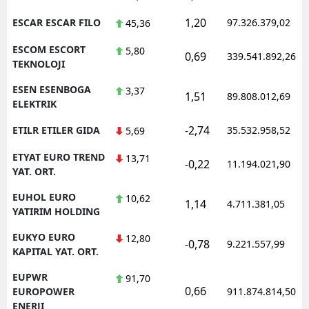
1,20
ESCAR ESCAR FILO
97.326.379,02
45,36
ESCOM ESCORT
5,80
0,69
339.541.892,26
TEKNOLOJI
ESEN ESENBOGA
3,37
1,51
89.808.012,69
ELEKTRIK
-2,74
ETILR ETILER GIDA
35.532.958,52
5,69
ETYAT EURO TREND
13,71
-0,22
11.194.021,90
YAT. ORT.
EUHOL EURO
10,62
1,14
4.711.381,05
YATIRIM HOLDING
EUKYO EURO
12,80
-0,78
9.221.557,99
KAPITAL YAT. ORT.
EUPWR
91,70
0,66
EUROPOWER
911.874.814,50
ENERJI