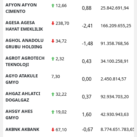
AFYON AFYON
12,66
0,88
25.842.691,94
CIMENTO
AGESA AGESA
238,70
-2,41
166.209.655,25
HAYAT EMEKLILIK
AGHOL ANADOLU
34,72
-1,48
91.358.768,56
GRUBU HOLDING
AGROT AGROTECH
2,32
0,43
34.100.258,91
TEKNOLOJI
AGYO ATAKULE
7,30
0,00
2.450.814,57
GMYO
AHGAZ AHLATCI
32,22
0,37
92.934.703,20
DOGALGAZ
AHSGY AHES
19,02
1,60
42.930.943,63
GMYO
-0,67
AKBNK AKBANK
8.774.651.783,65
67,10