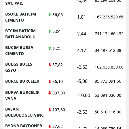
-0,34
85.294.269,00
YAT. PAZ.
BSOKE BATICIM
36,06
1,01
167.236.529,66
CIMENTO
BTCIM BATICIM
5,04
2,44
741.174.664,32
BATI ANADOLU
BUCIM BURSA
5,25
4,17
34.497.512,38
CIMENTO
BULGS BULLS
37,82
-0,63
102.638.839,00
GSYO
-5,00
BURCE BURCELIK
85.773.391,66
36,10
BURVA BURCELIK
837,00
-10,00
53.091.336,00
VANA
BVSAN
107,80
-2,53
50.610.116,00
BULBULOGLU VINC
BYDNR BAYDONER
37,62
-1,72
14.989.759,34