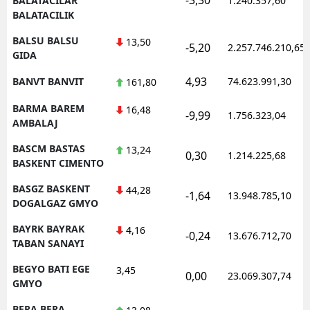
BALATACILAR
1.240.357,60
BALATACILIK
BALSU BALSU
13,50
-5,20
2.257.746.210,65
GIDA
4,93
BANVT BANVIT
74.623.991,30
161,80
BARMA BAREM
16,48
-9,99
1.756.323,04
AMBALAJ
BASCM BASTAS
13,24
0,30
1.214.225,68
BASKENT CIMENTO
BASGZ BASKENT
44,28
-1,64
13.948.785,10
DOGALGAZ GMYO
BAYRK BAYRAK
4,16
-0,24
13.676.712,70
TABAN SANAYI
BEGYO BATI EGE
3,45
0,00
23.069.307,74
GMYO
BERA BERA