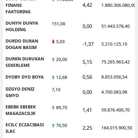
4,42
FINANS
1.880.306.080,00
FAKTORING
DUNYH DUNYA
151,00
0,00
51.443.578,40
HOLDING
DURDO DURAN
5,03
-1,37
5.210.125,10
DOGAN BASIM
DURKN DURUKAN
20,00
5,15
75.265.963,42
SEKERLEME
0,56
DYOBY DYO BOYA
8.853.056,54
12,68
DZGYO DENIZ
7,10
0,00
4.700.083,98
GMYO
EBEBK EBEBEK
89,70
1,41
59.876.400,70
MAGAZACILIK
ECILC ECZACIBASI
70,50
2,25
164.015.900,50
ILAC