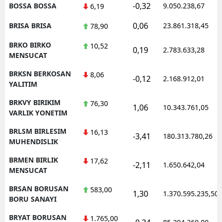
-0,32
BOSSA BOSSA
9.050.238,67
6,19
0,06
BRISA BRISA
23.861.318,45
78,90
BRKO BIRKO
10,52
0,19
2.783.633,28
MENSUCAT
BRKSN BERKOSAN
8,06
-0,12
2.168.912,01
YALITIM
BRKVY BIRIKIM
76,30
1,06
10.343.761,05
VARLIK YONETIM
BRLSM BIRLESIM
16,13
-3,41
180.313.780,26
MUHENDISLIK
BRMEN BIRLIK
17,62
-2,11
1.650.642,04
MENSUCAT
BRSAN BORUSAN
583,00
1,30
1.370.595.235,50
BORU SANAYI
BRYAT BORUSAN
1.765,00