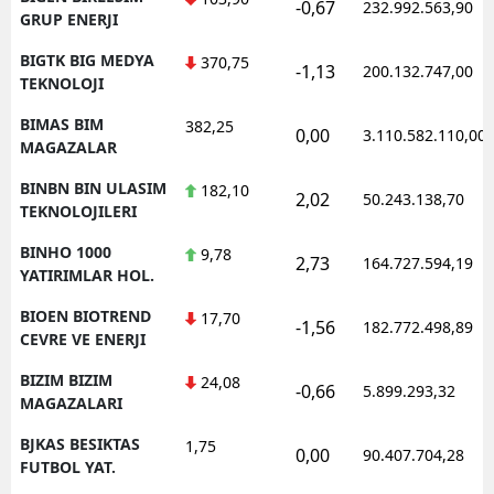
-0,67
232.992.563,90
GRUP ENERJI
BIGTK BIG MEDYA
370,75
-1,13
200.132.747,00
TEKNOLOJI
BIMAS BIM
382,25
0,00
3.110.582.110,00
MAGAZALAR
BINBN BIN ULASIM
182,10
2,02
50.243.138,70
TEKNOLOJILERI
BINHO 1000
9,78
2,73
164.727.594,19
YATIRIMLAR HOL.
BIOEN BIOTREND
17,70
-1,56
182.772.498,89
CEVRE VE ENERJI
BIZIM BIZIM
24,08
-0,66
5.899.293,32
MAGAZALARI
BJKAS BESIKTAS
1,75
0,00
90.407.704,28
FUTBOL YAT.