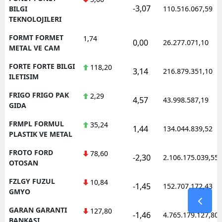
-3,07
BILGI
110.516.067,59
TEKNOLOJILERI
FORMT FORMET
1,74
0,00
26.277.071,10
METAL VE CAM
FORTE FORTE BILGI
118,20
3,14
216.879.351,10
ILETISIM
FRIGO FRIGO PAK
2,29
4,57
43.998.587,19
GIDA
FRMPL FORMUL
35,24
1,44
134.044.839,52
PLASTIK VE METAL
FROTO FORD
78,60
-2,30
2.106.175.039,55
OTOSAN
FZLGY FUZUL
10,84
-1,45
152.707.172,43
GMYO
GARAN GARANTI
127,80
-1,46
4.765.179.127,80
BANKASI