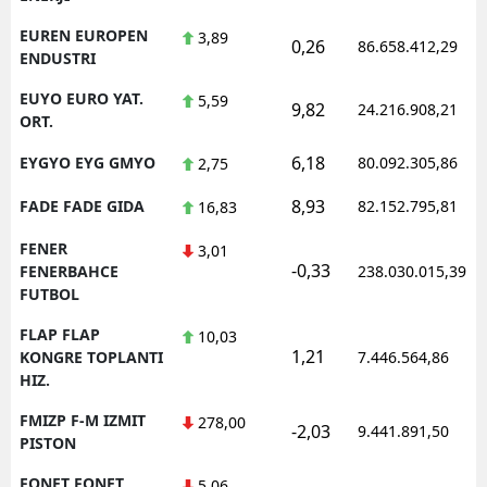
EUREN EUROPEN
3,89
0,26
86.658.412,29
ENDUSTRI
EUYO EURO YAT.
5,59
9,82
24.216.908,21
ORT.
6,18
EYGYO EYG GMYO
80.092.305,86
2,75
8,93
FADE FADE GIDA
82.152.795,81
16,83
FENER
3,01
-0,33
FENERBAHCE
238.030.015,39
FUTBOL
FLAP FLAP
10,03
1,21
KONGRE TOPLANTI
7.446.564,86
HIZ.
FMIZP F-M IZMIT
278,00
-2,03
9.441.891,50
PISTON
FONET FONET
5,06