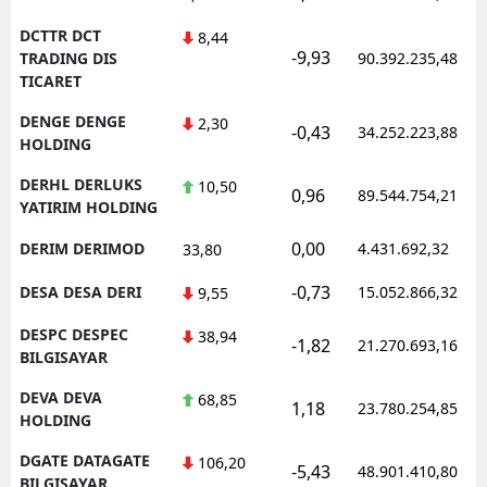
DCTTR DCT
8,44
-9,93
TRADING DIS
90.392.235,48
TICARET
DENGE DENGE
2,30
-0,43
34.252.223,88
HOLDING
DERHL DERLUKS
10,50
0,96
89.544.754,21
YATIRIM HOLDING
0,00
DERIM DERIMOD
4.431.692,32
33,80
-0,73
DESA DESA DERI
15.052.866,32
9,55
DESPC DESPEC
38,94
-1,82
21.270.693,16
BILGISAYAR
DEVA DEVA
68,85
1,18
23.780.254,85
HOLDING
DGATE DATAGATE
106,20
-5,43
48.901.410,80
BILGISAYAR