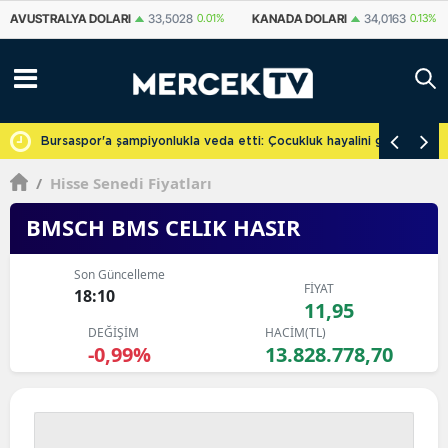
KANADA DOLARI
34,0163
0.13%
İSVIÇRE FRANKI
58,6809
0.14%
YU
cretsiz
Bursaspor'a şampiyonlukla veda etti: Çocukluk hayalini gerçekleşti
/
Hisse Senedi Fiyatları
BMSCH BMS CELIK HASIR
Son Güncelleme
FİYAT
18:10
11,95
DEĞİŞİM
HACİM(TL)
-0,99%
13.828.778,70