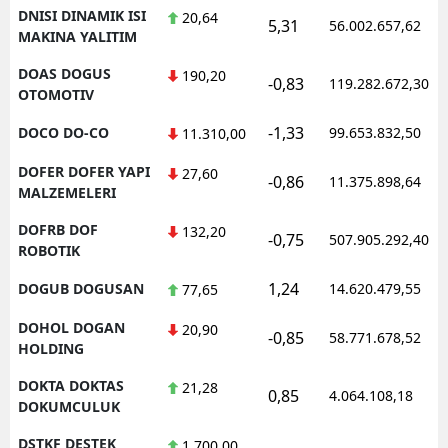
DNISI DINAMIK ISI
20,64
5,31
56.002.657,62
MAKINA YALITIM
DOAS DOGUS
190,20
-0,83
119.282.672,30
OTOMOTIV
-1,33
DOCO DO-CO
99.653.832,50
11.310,00
DOFER DOFER YAPI
27,60
-0,86
11.375.898,64
MALZEMELERI
DOFRB DOF
132,20
-0,75
507.905.292,40
ROBOTIK
1,24
DOGUB DOGUSAN
14.620.479,55
77,65
DOHOL DOGAN
20,90
-0,85
58.771.678,52
HOLDING
DOKTA DOKTAS
21,28
0,85
4.064.108,18
DOKUMCULUK
DSTKF DESTEK
1.700,00