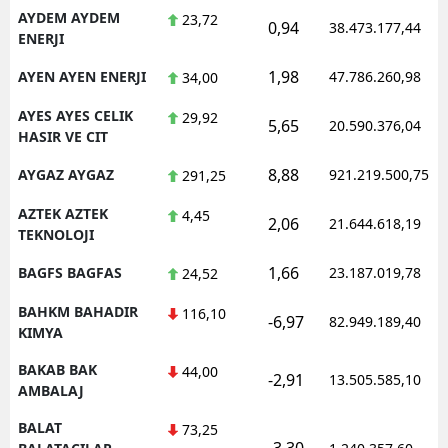
AYDEM AYDEM
23,72
0,94
38.473.177,44
ENERJI
1,98
AYEN AYEN ENERJI
47.786.260,98
34,00
AYES AYES CELIK
29,92
5,65
20.590.376,04
HASIR VE CIT
8,88
AYGAZ AYGAZ
921.219.500,75
291,25
AZTEK AZTEK
4,45
2,06
21.644.618,19
TEKNOLOJI
1,66
BAGFS BAGFAS
23.187.019,78
24,52
BAHKM BAHADIR
116,10
-6,97
82.949.189,40
KIMYA
BAKAB BAK
44,00
-2,91
13.505.585,10
AMBALAJ
BALAT
73,25
-3,30