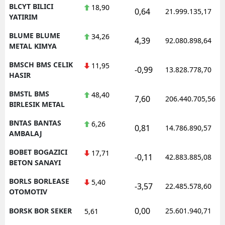
BLCYT BILICI
18,90
0,64
21.999.135,17
YATIRIM
BLUME BLUME
34,26
4,39
92.080.898,64
METAL KIMYA
BMSCH BMS CELIK
11,95
-0,99
13.828.778,70
HASIR
BMSTL BMS
48,40
7,60
206.440.705,56
BIRLESIK METAL
BNTAS BANTAS
6,26
0,81
14.786.890,57
AMBALAJ
BOBET BOGAZICI
17,71
-0,11
42.883.885,08
BETON SANAYI
BORLS BORLEASE
5,40
-3,57
22.485.578,60
OTOMOTIV
0,00
BORSK BOR SEKER
25.601.940,71
5,61