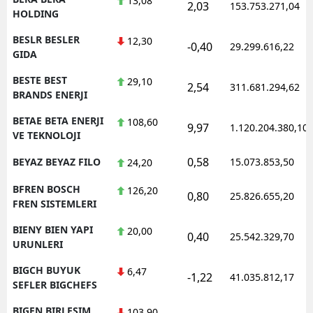
13,08
2,03
153.753.271,04
HOLDING
BESLR BESLER
12,30
-0,40
29.299.616,22
GIDA
BESTE BEST
29,10
2,54
311.681.294,62
BRANDS ENERJI
BETAE BETA ENERJI
108,60
9,97
1.120.204.380,10
VE TEKNOLOJI
0,58
BEYAZ BEYAZ FILO
15.073.853,50
24,20
BFREN BOSCH
126,20
0,80
25.826.655,20
FREN SISTEMLERI
BIENY BIEN YAPI
20,00
0,40
25.542.329,70
URUNLERI
BIGCH BUYUK
6,47
-1,22
41.035.812,17
SEFLER BIGCHEFS
BIGEN BIRLESIM
103,90