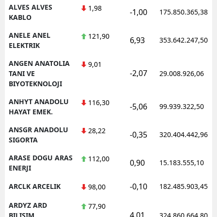
ALVES ALVES
1,98
-1,00
175.850.365,38
KABLO
ANELE ANEL
121,90
6,93
353.642.247,50
ELEKTRIK
ANGEN ANATOLIA
9,01
-2,07
TANI VE
29.008.926,06
BIYOTEKNOLOJI
ANHYT ANADOLU
116,30
-5,06
99.939.322,50
HAYAT EMEK.
ANSGR ANADOLU
28,22
-0,35
320.404.442,96
SIGORTA
ARASE DOGU ARAS
112,00
0,90
15.183.555,10
ENERJI
-0,10
ARCLK ARCELIK
182.485.903,45
98,00
ARDYZ ARD
77,90
4,01
BILISIM
324.860.664,80