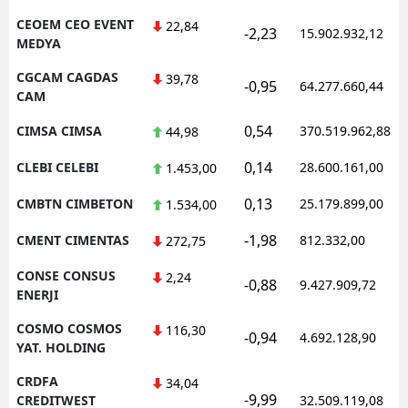
CEOEM CEO EVENT
22,84
-2,23
15.902.932,12
MEDYA
CGCAM CAGDAS
39,78
-0,95
64.277.660,44
CAM
0,54
CIMSA CIMSA
370.519.962,88
44,98
0,14
CLEBI CELEBI
28.600.161,00
1.453,00
0,13
CMBTN CIMBETON
25.179.899,00
1.534,00
-1,98
CMENT CIMENTAS
812.332,00
272,75
CONSE CONSUS
2,24
-0,88
9.427.909,72
ENERJI
COSMO COSMOS
116,30
-0,94
4.692.128,90
YAT. HOLDING
CRDFA
34,04
-9,99
CREDITWEST
32.509.119,08