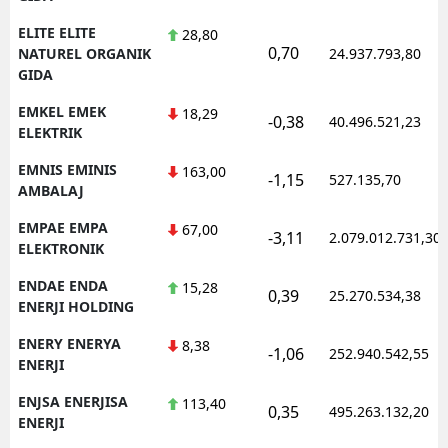
ELITE ELITE
28,80
0,70
NATUREL ORGANIK
24.937.793,80
GIDA
EMKEL EMEK
18,29
-0,38
40.496.521,23
ELEKTRIK
EMNIS EMINIS
163,00
-1,15
527.135,70
AMBALAJ
EMPAE EMPA
67,00
-3,11
2.079.012.731,30
ELEKTRONIK
ENDAE ENDA
15,28
0,39
25.270.534,38
ENERJI HOLDING
ENERY ENERYA
8,38
-1,06
252.940.542,55
ENERJI
ENJSA ENERJISA
113,40
0,35
495.263.132,20
ENERJI