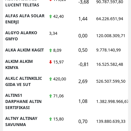
-3,68
90.787.597,80
LUCENT TELETAS
ALFAS ALFA SOLAR
42,40
1,44
64.226.651,94
ENERJI
ALGYO ALARKO
3,34
0,00
120.008.309,71
GMYO
0,50
ALKA ALKIM KAGIT
9.778.140,99
8,09
ALKIM ALKIM
15,97
-0,81
16.525.582,48
KIMYA
ALKLC ALTINKILIC
420,00
2,69
526.507.599,50
GIDA VE SUT
ALTINS1
71,06
1,08
DARPHANE ALTIN
1.382.998.966,67
SERTIFIKASI
ALTNY ALTINAY
15,80
0,70
139.880.639,33
SAVUNMA