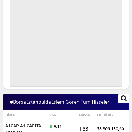
#Borsa İstanbulda İşlem Gören Tüm Hisseler
Hisse
Son
Fark%
En Düşük
A1CAP A1 CAPITAL
9,11
1,33
58.306.130,60
YATIRIM