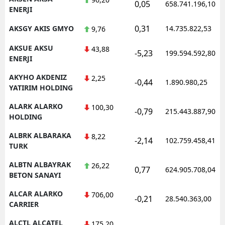
0,05
658.741.196,10
ENERJI
0,31
AKSGY AKIS GMYO
14.735.822,53
9,76
AKSUE AKSU
43,88
-5,23
199.594.592,80
ENERJI
AKYHO AKDENIZ
2,25
-0,44
1.890.980,25
YATIRIM HOLDING
ALARK ALARKO
100,30
-0,79
215.443.887,90
HOLDING
ALBRK ALBARAKA
8,22
-2,14
102.759.458,41
TURK
ALBTN ALBAYRAK
26,22
0,77
624.905.708,04
BETON SANAYI
ALCAR ALARKO
706,00
-0,21
28.540.363,00
CARRIER
ALCTL ALCATEL
175,20