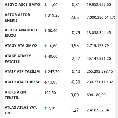
-0,81
ASGYO ASCE GMYO
19.952.927,60
11,00
ASTOR ASTOR
319,25
2,65
7.000.380.614,75
ENERJI
ASUZU ANADOLU
50,40
-0,79
13.038.344,45
ISUZU
0,95
ATAGY ATA GMYO
2.719.178,79
10,60
ATAKP ATAKEY
49,60
-2,27
45.147.831,26
PATATES
-0,40
ATATP ATP YAZILIM
265.292.398,15
247,70
-0,50
ATATR ATA TURIZM
230.271.119,32
13,85
ATEKS AKIN
102,50
0,00
696.180,00
TEKSTIL
ATLAS ATLAS YAT.
7,16
1,27
2.410.932,84
ORT.