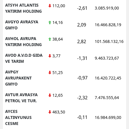
ATSYH ATLANTIS
112,00
-2,61
3.085.919,00
YATIRIM HOLDING
AVGYO AVRASYA
14,16
2,09
16.466.828,19
GMYO
AVHOL AVRUPA
38,64
2,82
101.568.132,16
YATIRIM HOLDING
AVOD A.V.O.D GIDA
3,77
-1,31
9.463.723,67
VE TARIM
AVPGY
51,25
-0,97
AVRUPAKENT
16.420.722,45
GMYO
AVTUR AVRASYA
12,65
-2,32
7.476.555,64
PETROL VE TUR.
AYCES
463,50
-0,11
ALTINYUNUS
16.984.699,00
CESME