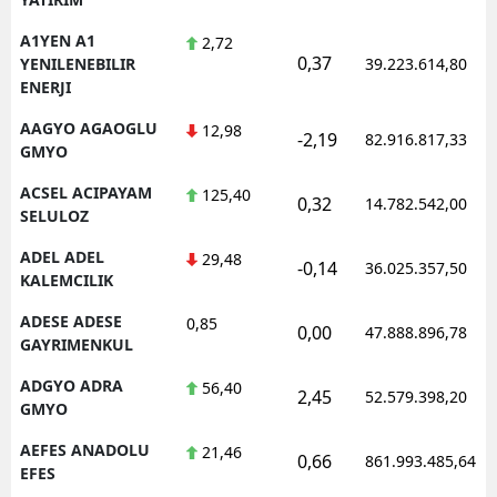
A1YEN A1
2,72
0,37
YENILENEBILIR
39.223.614,80
ENERJI
AAGYO AGAOGLU
12,98
-2,19
82.916.817,33
GMYO
ACSEL ACIPAYAM
125,40
0,32
14.782.542,00
SELULOZ
ADEL ADEL
29,48
-0,14
36.025.357,50
KALEMCILIK
ADESE ADESE
0,85
0,00
47.888.896,78
GAYRIMENKUL
ADGYO ADRA
56,40
2,45
52.579.398,20
GMYO
AEFES ANADOLU
21,46
0,66
861.993.485,64
EFES