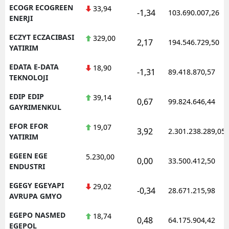
ECOGR ECOGREEN
33,94
-1,34
103.690.007,26
ENERJI
ECZYT ECZACIBASI
329,00
2,17
194.546.729,50
YATIRIM
EDATA E-DATA
18,90
-1,31
89.418.870,57
TEKNOLOJI
EDIP EDIP
39,14
0,67
99.824.646,44
GAYRIMENKUL
EFOR EFOR
19,07
3,92
2.301.238.289,05
YATIRIM
EGEEN EGE
5.230,00
0,00
33.500.412,50
ENDUSTRI
EGEGY EGEYAPI
29,02
-0,34
28.671.215,98
AVRUPA GMYO
EGEPO NASMED
18,74
0,48
64.175.904,42
EGEPOL