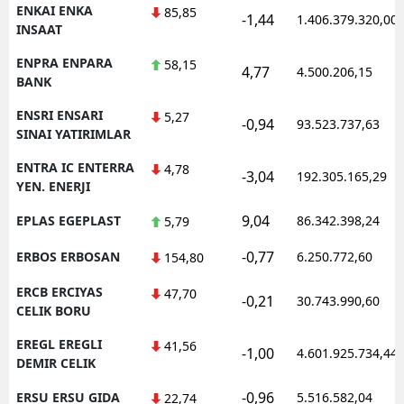
ENKAI ENKA
85,85
-1,44
1.406.379.320,00
INSAAT
ENPRA ENPARA
58,15
4,77
4.500.206,15
BANK
ENSRI ENSARI
5,27
-0,94
93.523.737,63
SINAI YATIRIMLAR
ENTRA IC ENTERRA
4,78
-3,04
192.305.165,29
YEN. ENERJI
9,04
EPLAS EGEPLAST
86.342.398,24
5,79
-0,77
ERBOS ERBOSAN
6.250.772,60
154,80
ERCB ERCIYAS
47,70
-0,21
30.743.990,60
CELIK BORU
EREGL EREGLI
41,56
-1,00
4.601.925.734,44
DEMIR CELIK
-0,96
ERSU ERSU GIDA
5.516.582,04
22,74