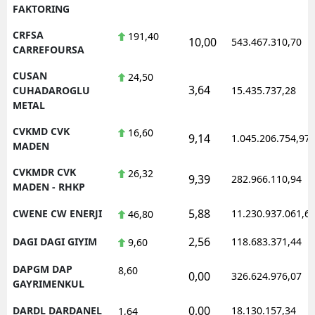
FAKTORING
CRFSA
191,40
10,00
543.467.310,70
CARREFOURSA
CUSAN
24,50
3,64
CUHADAROGLU
15.435.737,28
METAL
CVKMD CVK
16,60
9,14
1.045.206.754,97
MADEN
CVKMDR CVK
26,32
9,39
282.966.110,94
MADEN - RHKP
5,88
CWENE CW ENERJI
11.230.937.061,6
46,80
2,56
DAGI DAGI GIYIM
118.683.371,44
9,60
DAPGM DAP
8,60
0,00
326.624.976,07
GAYRIMENKUL
0,00
DARDL DARDANEL
18.130.157,34
1,64