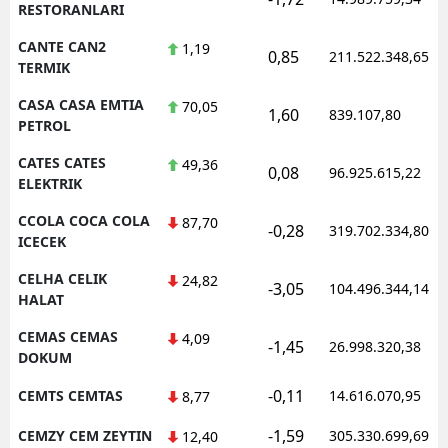
RESTORANLARI
CANTE CAN2
1,19
0,85
211.522.348,65
TERMIK
CASA CASA EMTIA
70,05
1,60
839.107,80
PETROL
CATES CATES
49,36
0,08
96.925.615,22
ELEKTRIK
CCOLA COCA COLA
87,70
-0,28
319.702.334,80
ICECEK
CELHA CELIK
24,82
-3,05
104.496.344,14
HALAT
CEMAS CEMAS
4,09
-1,45
26.998.320,38
DOKUM
-0,11
CEMTS CEMTAS
14.616.070,95
8,77
-1,59
CEMZY CEM ZEYTIN
305.330.699,69
12,40