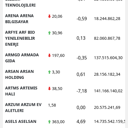
TEKNOLOJILERI
ARENA ARENA
20,06
-0,59
18.244.862,28
BILGISAYAR
ARFYE ARF BIO
30,96
0,13
YENILENEBILIR
82.060.867,78
ENERJI
ARMGD ARMADA
197,60
-0,35
137.515.604,30
GIDA
ARSAN ARSAN
3,30
0,61
28.156.182,34
HOLDING
ARTMS ARTEMIS
38,50
-7,18
141.166.140,02
HALI
ARZUM ARZUM EV
1,58
0,00
20.575.241,69
ALETLERI
4,69
ASELS ASELSAN
14.735.542.159,5
363,00