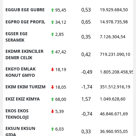
0,53
EGGUB EGE GUBRE
19.929.684,50
95,45
0,65
EGPRO EGE PROFIL
14.978.735,98
34,12
EGSER EGE
2,85
0,35
7.126.304,54
SERAMIK
EKDMR EKINCILER
47,42
0,42
719.231.090,10
DEMIR CELIK
EKGYO EMLAK
18,19
-0,49
1.805.208.458,95
KONUT GMYO
-1,74
EKIM EKIM TURIZM
351.512.916,19
18,05
1,57
EKIZ EKIZ KIMYA
1.049.628,60
68,00
EKOS EKOS
5,39
-0,74
46.846.671,69
TEKNOLOJI
EKSUN EKSUN
6,03
0,33
36.960.955,05
GIDA