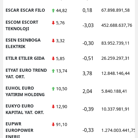
0,18
ESCAR ESCAR FILO
67.898.891,58
44,82
ESCOM ESCORT
5,76
-3,03
452.688.637,76
TEKNOLOJI
ESEN ESENBOGA
3,32
-0,30
83.952.739,11
ELEKTRIK
-0,51
ETILR ETILER GIDA
26.259.297,31
5,85
ETYAT EURO TREND
13,74
3,78
12.848.146,44
YAT. ORT.
EUHOL EURO
10,50
2,04
5.840.188,41
YATIRIM HOLDING
EUKYO EURO
12,90
-0,39
10.337.981,91
KAPITAL YAT. ORT.
EUPWR
91,10
-0,33
EUROPOWER
1.274.003.441,75
ENERJI