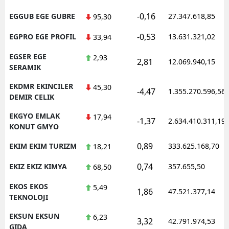
-0,16
EGGUB EGE GUBRE
27.347.618,85
95,30
-0,53
EGPRO EGE PROFIL
13.631.321,02
33,94
EGSER EGE
2,93
2,81
12.069.940,15
SERAMIK
EKDMR EKINCILER
45,30
-4,47
1.355.270.596,56
DEMIR CELIK
EKGYO EMLAK
17,94
-1,37
2.634.410.311,19
KONUT GMYO
0,89
EKIM EKIM TURIZM
333.625.168,70
18,21
0,74
EKIZ EKIZ KIMYA
357.655,50
68,50
EKOS EKOS
5,49
1,86
47.521.377,14
TEKNOLOJI
EKSUN EKSUN
6,23
3,32
42.791.974,53
GIDA