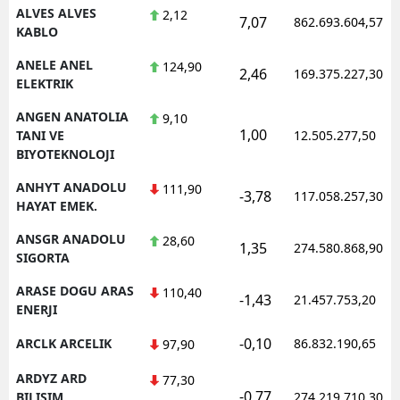
ALVES ALVES
2,12
7,07
862.693.604,57
KABLO
ANELE ANEL
124,90
2,46
169.375.227,30
ELEKTRIK
ANGEN ANATOLIA
9,10
1,00
TANI VE
12.505.277,50
BIYOTEKNOLOJI
ANHYT ANADOLU
111,90
-3,78
117.058.257,30
HAYAT EMEK.
ANSGR ANADOLU
28,60
1,35
274.580.868,90
SIGORTA
ARASE DOGU ARAS
110,40
-1,43
21.457.753,20
ENERJI
-0,10
ARCLK ARCELIK
86.832.190,65
97,90
ARDYZ ARD
77,30
-0,77
BILISIM
274.219.710,30