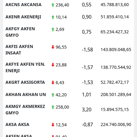
0,55
AKCNS AKCANSA
45.788.813,60
236,40
0,90
AKENR AKENERJI
51.859.410,14
10,14
AKFGY AKFEN
2,69
0,75
65.234.427,32
GMYO
AKFIS AKFEN
96,55
-1,58
143.809.048,65
INSAAT
AKFYE AKFEN YEN.
23,88
-1,57
138.770.544,92
ENERJI
-1,53
AKGRT AKSIGORTA
52.782.472,17
6,43
1,01
AKHAN AKHAN UN
208.501.289,64
42,20
AKMGY AKMERKEZ
258,00
3,20
15.894.575,15
GMYO
-0,87
AKSA AKSA
224.740.006,90
12,54
AKSEN AKSA
91,40