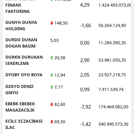
4,29
FINANS
1.424.493.073,00
FAKTORING
DUNYH DUNYA
148,50
-1,66
56.264.124,90
HOLDING
DURDO DURAN
5,03
0,00
11.284.390,35
DOGAN BASIM
DURKN DURUKAN
20,58
2,90
53.981.050,35
SEKERLEME
2,05
DYOBY DYO BOYA
23.927.218,75
12,94
DZGYO DENIZ
7,17
0,99
7.911.539,74
GMYO
EBEBK EBEBEK
82,60
-7,92
174.464.082,00
MAGAZACILIK
ECILC ECZACIBASI
69,50
-1,42
340.990.573,30
ILAC