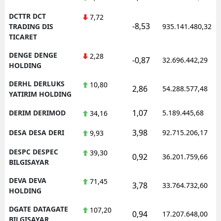
DCTTR DCT
7,72
-8,53
TRADING DIS
935.141.480,32
TICARET
DENGE DENGE
2,28
-0,87
32.696.442,29
HOLDING
DERHL DERLUKS
10,80
2,86
54.288.577,48
YATIRIM HOLDING
1,07
DERIM DERIMOD
5.189.445,68
34,16
3,98
DESA DESA DERI
92.715.206,17
9,93
DESPC DESPEC
39,30
0,92
36.201.759,66
BILGISAYAR
DEVA DEVA
71,45
3,78
33.764.732,60
HOLDING
DGATE DATAGATE
107,20
0,94
17.207.648,00
BILGISAYAR