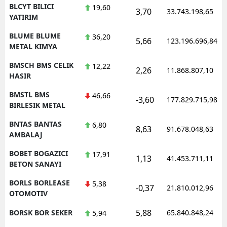
BLCYT BILICI
19,60
3,70
33.743.198,65
YATIRIM
BLUME BLUME
36,20
5,66
123.196.696,84
METAL KIMYA
BMSCH BMS CELIK
12,22
2,26
11.868.807,10
HASIR
BMSTL BMS
46,66
-3,60
177.829.715,98
BIRLESIK METAL
BNTAS BANTAS
6,80
8,63
91.678.048,63
AMBALAJ
BOBET BOGAZICI
17,91
1,13
41.453.711,11
BETON SANAYI
BORLS BORLEASE
5,38
-0,37
21.810.012,96
OTOMOTIV
5,88
BORSK BOR SEKER
65.840.848,24
5,94