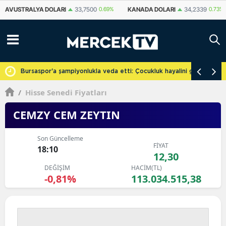
KANADA DOLARI
34,2339
0.73%
İSVIÇRE FRANKI
59,1179
0.82%
YU
cretsiz
Bursaspor'a şampiyonlukla veda etti: Çocukluk hayalini gerçekleşti
/
Hisse Senedi Fiyatları
CEMZY CEM ZEYTIN
Son Güncelleme
FİYAT
18:10
12,30
DEĞİŞİM
HACİM(TL)
-0,81%
113.034.515,38