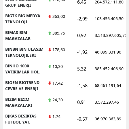
6,45
204.572.111,80
GRUP ENERJI
BIGTK BIG MEDYA
363,00
-2,09
103.456.405,50
TEKNOLOJI
BIMAS BIM
385,75
0,92
3.513.897.605,75
MAGAZALAR
BINBN BIN ULASIM
178,60
-1,92
46.099.331,90
TEKNOLOJILERI
BINHO 1000
10,30
5,32
385.452.406,90
YATIRIMLAR HOL.
BIOEN BIOTREND
17,42
-1,58
68.461.191,64
CEVRE VE ENERJI
BIZIM BIZIM
24,30
0,91
3.572.297,46
MAGAZALARI
BJKAS BESIKTAS
1,74
-0,57
96.970.363,89
FUTBOL YAT.