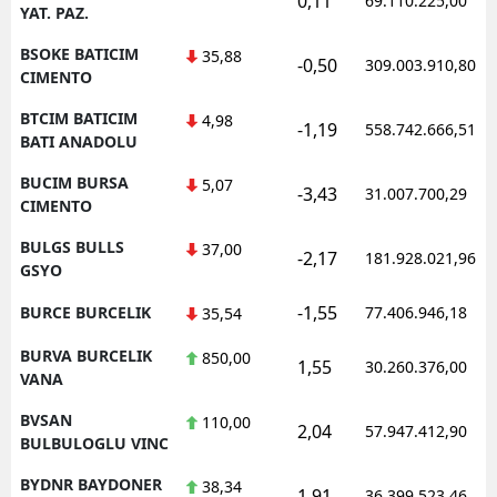
0,11
69.110.225,00
YAT. PAZ.
BSOKE BATICIM
35,88
-0,50
309.003.910,80
CIMENTO
BTCIM BATICIM
4,98
-1,19
558.742.666,51
BATI ANADOLU
BUCIM BURSA
5,07
-3,43
31.007.700,29
CIMENTO
BULGS BULLS
37,00
-2,17
181.928.021,96
GSYO
-1,55
BURCE BURCELIK
77.406.946,18
35,54
BURVA BURCELIK
850,00
1,55
30.260.376,00
VANA
BVSAN
110,00
2,04
57.947.412,90
BULBULOGLU VINC
BYDNR BAYDONER
38,34
1,91
36.399.523,46