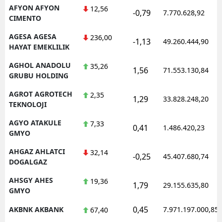
AFYON AFYON
12,56
-0,79
7.770.628,92
CIMENTO
AGESA AGESA
236,00
-1,13
49.260.444,90
HAYAT EMEKLILIK
AGHOL ANADOLU
35,26
1,56
71.553.130,84
GRUBU HOLDING
AGROT AGROTECH
2,35
1,29
33.828.248,20
TEKNOLOJI
AGYO ATAKULE
7,33
0,41
1.486.420,23
GMYO
AHGAZ AHLATCI
32,14
-0,25
45.407.680,74
DOGALGAZ
AHSGY AHES
19,36
1,79
29.155.635,80
GMYO
0,45
AKBNK AKBANK
7.971.197.000,85
67,40