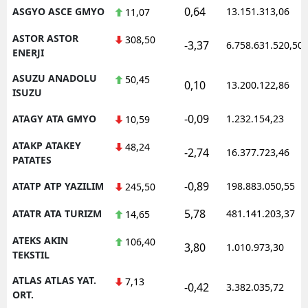
0,64
ASGYO ASCE GMYO
13.151.313,06
11,07
ASTOR ASTOR
308,50
-3,37
6.758.631.520,50
ENERJI
ASUZU ANADOLU
50,45
0,10
13.200.122,86
ISUZU
-0,09
ATAGY ATA GMYO
1.232.154,23
10,59
ATAKP ATAKEY
48,24
-2,74
16.377.723,46
PATATES
-0,89
ATATP ATP YAZILIM
198.883.050,55
245,50
5,78
ATATR ATA TURIZM
481.141.203,37
14,65
ATEKS AKIN
106,40
3,80
1.010.973,30
TEKSTIL
ATLAS ATLAS YAT.
7,13
-0,42
3.382.035,72
ORT.