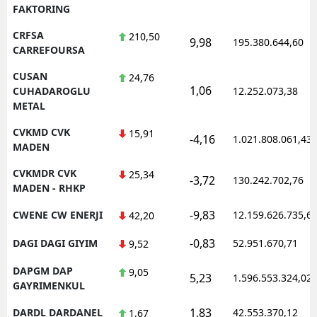
FAKTORING
CRFSA
210,50
9,98
195.380.644,60
CARREFOURSA
CUSAN
24,76
1,06
CUHADAROGLU
12.252.073,38
METAL
CVKMD CVK
15,91
-4,16
1.021.808.061,43
MADEN
CVKMDR CVK
25,34
-3,72
130.242.702,76
MADEN - RHKP
-9,83
CWENE CW ENERJI
12.159.626.735,6
42,20
-0,83
DAGI DAGI GIYIM
52.951.670,71
9,52
DAPGM DAP
9,05
5,23
1.596.553.324,02
GAYRIMENKUL
1,83
DARDL DARDANEL
42.553.370,12
1,67