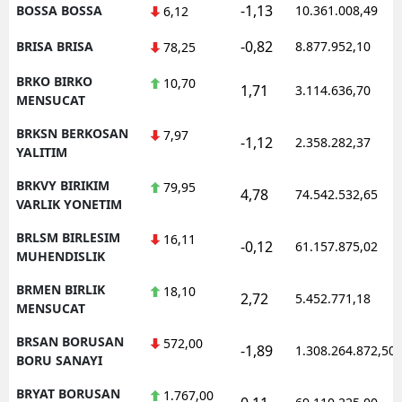
-1,13
BOSSA BOSSA
10.361.008,49
6,12
-0,82
BRISA BRISA
8.877.952,10
78,25
BRKO BIRKO
10,70
1,71
3.114.636,70
MENSUCAT
BRKSN BERKOSAN
7,97
-1,12
2.358.282,37
YALITIM
BRKVY BIRIKIM
79,95
4,78
74.542.532,65
VARLIK YONETIM
BRLSM BIRLESIM
16,11
-0,12
61.157.875,02
MUHENDISLIK
BRMEN BIRLIK
18,10
2,72
5.452.771,18
MENSUCAT
BRSAN BORUSAN
572,00
-1,89
1.308.264.872,50
BORU SANAYI
BRYAT BORUSAN
1.767,00