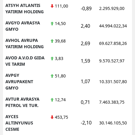
ATSYH ATLANTIS
111,00
-0,89
2.295.929,00
YATIRIM HOLDING
AVGYO AVRASYA
14,50
2,40
44.994.022,34
GMYO
AVHOL AVRUPA
39,68
2,69
69.627.858,26
YATIRIM HOLDING
AVOD A.V.O.D GIDA
3,83
1,59
9.570.527,97
VE TARIM
AVPGY
51,80
1,07
AVRUPAKENT
10.331.507,80
GMYO
AVTUR AVRASYA
12,74
0,71
7.463.383,75
PETROL VE TUR.
AYCES
453,75
-2,10
ALTINYUNUS
30.146.105,50
CESME