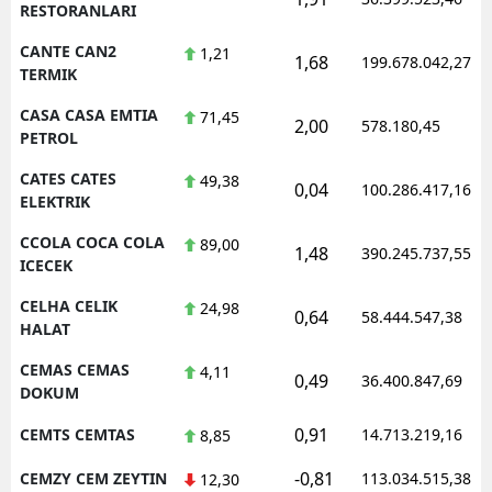
RESTORANLARI
CANTE CAN2
1,21
1,68
199.678.042,27
TERMIK
CASA CASA EMTIA
71,45
2,00
578.180,45
PETROL
CATES CATES
49,38
0,04
100.286.417,16
ELEKTRIK
CCOLA COCA COLA
89,00
1,48
390.245.737,55
ICECEK
CELHA CELIK
24,98
0,64
58.444.547,38
HALAT
CEMAS CEMAS
4,11
0,49
36.400.847,69
DOKUM
0,91
CEMTS CEMTAS
14.713.219,16
8,85
-0,81
CEMZY CEM ZEYTIN
113.034.515,38
12,30