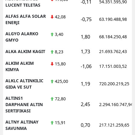
-0,11
54.351.595,90
LUCENT TELETAS
ALFAS ALFA SOLAR
42,08
-0,75
63.190.488,98
ENERJI
ALGYO ALARKO
3,40
1,80
68.184.250,48
GMYO
1,73
ALKA ALKIM KAGIT
21.693.762,43
8,23
ALKIM ALKIM
15,80
-1,06
17.151.003,52
KIMYA
ALKLC ALTINKILIC
425,00
1,19
720.200.219,25
GIDA VE SUT
ALTINS1
72,80
2,45
DARPHANE ALTIN
2.294.160.747,94
SERTIFIKASI
ALTNY ALTINAY
15,91
0,70
217.121.259,65
SAVUNMA