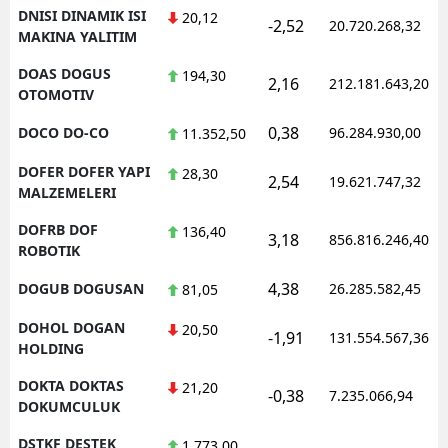
DNISI DINAMIK ISI
20,12
-2,52
20.720.268,32
MAKINA YALITIM
DOAS DOGUS
194,30
2,16
212.181.643,20
OTOMOTIV
0,38
DOCO DO-CO
96.284.930,00
11.352,50
DOFER DOFER YAPI
28,30
2,54
19.621.747,32
MALZEMELERI
DOFRB DOF
136,40
3,18
856.816.246,40
ROBOTIK
4,38
DOGUB DOGUSAN
26.285.582,45
81,05
DOHOL DOGAN
20,50
-1,91
131.554.567,36
HOLDING
DOKTA DOKTAS
21,20
-0,38
7.235.066,94
DOKUMCULUK
DSTKF DESTEK
1.773,00