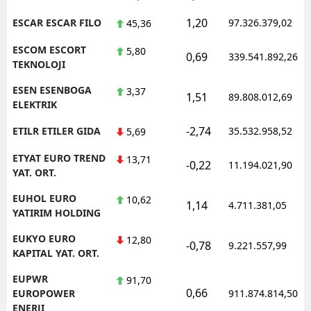
1,20
ESCAR ESCAR FILO
97.326.379,02
45,36
ESCOM ESCORT
5,80
0,69
339.541.892,26
TEKNOLOJI
ESEN ESENBOGA
3,37
1,51
89.808.012,69
ELEKTRIK
-2,74
ETILR ETILER GIDA
35.532.958,52
5,69
ETYAT EURO TREND
13,71
-0,22
11.194.021,90
YAT. ORT.
EUHOL EURO
10,62
1,14
4.711.381,05
YATIRIM HOLDING
EUKYO EURO
12,80
-0,78
9.221.557,99
KAPITAL YAT. ORT.
EUPWR
91,70
0,66
EUROPOWER
911.874.814,50
ENERJI