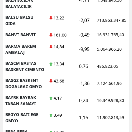
BALATACILAR
1.548.845,50
BALATACILIK
BALSU BALSU
13,22
-2,07
713.863.347,85
GIDA
-0,49
BANVT BANVIT
16.931.765,40
161,00
BARMA BAREM
14,84
-9,95
5.064.966,20
AMBALAJ
BASCM BASTAS
13,34
0,76
486.823,05
BASKENT CIMENTO
BASGZ BASKENT
43,68
-1,36
7.124.661,96
DOGALGAZ GMYO
BAYRK BAYRAK
4,17
0,24
16.349.928,80
TABAN SANAYI
BEGYO BATI EGE
3,49
1,16
11.902.813,59
GMYO
BERA BERA