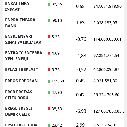
ENKAI ENKA
86,35
0,58
847.671.918,90
INSAAT
ENPRA ENPARA
59,10
1,63
2.038.133,95
BANK
ENSRI ENSARI
5,23
-0,76
114.680.039,61
SINAI YATIRIMLAR
ENTRA IC ENTERRA
4,69
-1,88
97.851.774,54
YEN. ENERJI
-0,52
EPLAS EGEPLAST
42.866.095,87
5,76
0,45
ERBOS ERBOSAN
4.921.581,30
155,50
ERCB ERCIYAS
47,90
0,42
26.324.743,60
CELIK BORU
EREGL EREGLI
38,68
-6,93
12.106.785.683,2
DEMIR CELIK
2,99
ERSU ERSU GIDA
8.513.734,00
23,42