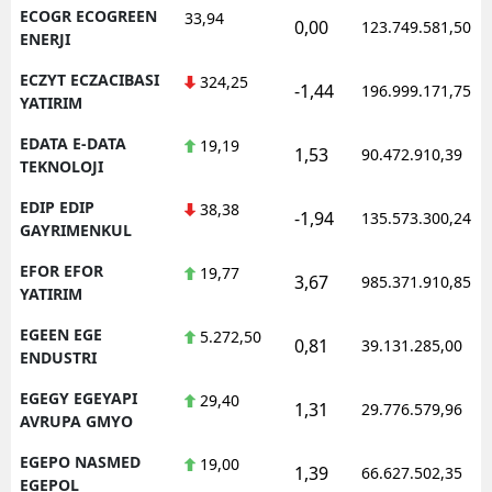
ECOGR ECOGREEN
33,94
0,00
123.749.581,50
ENERJI
ECZYT ECZACIBASI
324,25
-1,44
196.999.171,75
YATIRIM
EDATA E-DATA
19,19
1,53
90.472.910,39
TEKNOLOJI
EDIP EDIP
38,38
-1,94
135.573.300,24
GAYRIMENKUL
EFOR EFOR
19,77
3,67
985.371.910,85
YATIRIM
EGEEN EGE
5.272,50
0,81
39.131.285,00
ENDUSTRI
EGEGY EGEYAPI
29,40
1,31
29.776.579,96
AVRUPA GMYO
EGEPO NASMED
19,00
1,39
66.627.502,35
EGEPOL