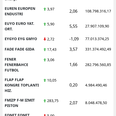
EUREN EUROPEN
3,97
2,06
108.798.316,17
ENDUSTRI
EUYO EURO YAT.
5,90
5,55
27.907.109,90
ORT.
-1,09
EYGYO EYG GMYO
77.013.374,25
2,72
3,57
FADE FADE GIDA
331.374.492,49
17,43
FENER
3,06
1,66
FENERBAHCE
282.796.560,85
FUTBOL
FLAP FLAP
10,05
0,20
KONGRE TOPLANTI
4.984.490,46
HIZ.
FMIZP F-M IZMIT
283,75
2,07
8.048.478,50
PISTON
FONET FONET
5,00