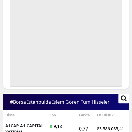
#Borsa İstanbulda İşlem Gören Tüm Hisseler
Hisse
Son
Fark%
En Düşük
A1CAP A1 CAPITAL
9,18
0,77
83.586.085,41
YATIRIM