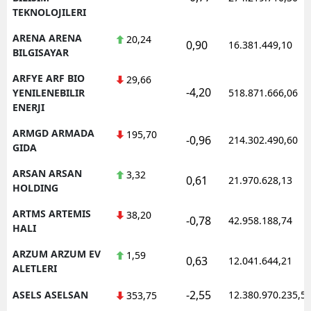
TEKNOLOJILERI
ARENA ARENA
20,24
0,90
16.381.449,10
BILGISAYAR
ARFYE ARF BIO
29,66
-4,20
YENILENEBILIR
518.871.666,06
ENERJI
ARMGD ARMADA
195,70
-0,96
214.302.490,60
GIDA
ARSAN ARSAN
3,32
0,61
21.970.628,13
HOLDING
ARTMS ARTEMIS
38,20
-0,78
42.958.188,74
HALI
ARZUM ARZUM EV
1,59
0,63
12.041.644,21
ALETLERI
-2,55
ASELS ASELSAN
12.380.970.235,5
353,75