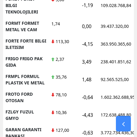
-1,19
BILGI
109.028.768,84
TEKNOLOJILERI
FORMT FORMET
1,74
0,00
39.437.320,00
METAL VE CAM
FORTE FORTE BILGI
113,30
-4,15
363.950.365,60
ILETISIM
FRIGO FRIGO PAK
2,37
3,49
238.401.851,62
GIDA
FRMPL FORMUL
35,76
1,48
92.565.525,00
PLASTIK VE METAL
FROTO FORD
78,10
-0,64
1.602.362.688,95
OTOSAN
FZLGY FUZUL
10,36
-4,43
172.638.488,80
GMYO
GARAN GARANTI
127,00
-0,63
3.772.734.436,30
BANKASI