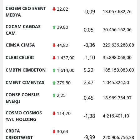
CEOEM CEO EVENT
22,82
-0,09
13.057.682,76
MEDYA
CGCAM CAGDAS
39,80
0,05
70.456.162,06
CAM
-0,36
CIMSA CIMSA
329.636.288,88
44,82
-1,10
CLEBI CELEBI
35.898.068,00
1.437,00
5,22
CMBTN CIMBETON
185.153.083,00
1.614,00
2,47
CMENT CIMENTAS
1.045.824,50
279,50
CONSE CONSUS
2,25
0,45
18.969.734,97
ENERJI
COSMO COSMOS
114,70
-1,38
4.216.401,10
YAT. HOLDING
CRDFA
30,64
-9,99
CREDITWEST
220.906.756,38