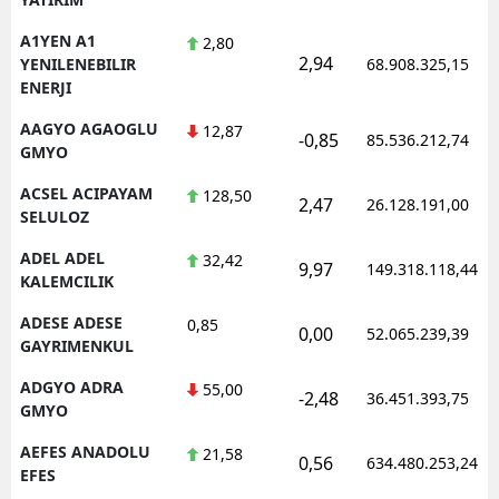
A1YEN A1
2,80
2,94
YENILENEBILIR
68.908.325,15
ENERJI
AAGYO AGAOGLU
12,87
-0,85
85.536.212,74
GMYO
ACSEL ACIPAYAM
128,50
2,47
26.128.191,00
SELULOZ
ADEL ADEL
32,42
9,97
149.318.118,44
KALEMCILIK
ADESE ADESE
0,85
0,00
52.065.239,39
GAYRIMENKUL
ADGYO ADRA
55,00
-2,48
36.451.393,75
GMYO
AEFES ANADOLU
21,58
0,56
634.480.253,24
EFES