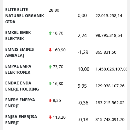
ELITE ELITE
28,80
0,00
NATUREL ORGANIK
22.015.258,14
GIDA
EMKEL EMEK
18,70
2,24
98.795.318,54
ELEKTRIK
EMNIS EMINIS
160,90
-1,29
865.831,50
AMBALAJ
EMPAE EMPA
73,70
10,00
1.458.026.107,00
ELEKTRONIK
ENDAE ENDA
16,80
9,95
129.938.107,26
ENERJI HOLDING
ENERY ENERYA
8,35
-0,36
183.215.562,02
ENERJI
ENJSA ENERJISA
113,20
-0,18
315.748.091,70
ENERJI