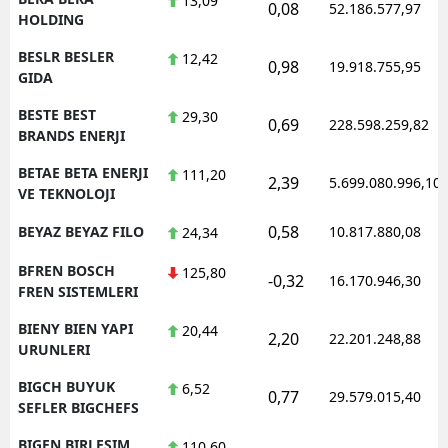
13,09
0,08
52.186.577,97
HOLDING
BESLR BESLER
12,42
0,98
19.918.755,95
GIDA
BESTE BEST
29,30
0,69
228.598.259,82
BRANDS ENERJI
BETAE BETA ENERJI
111,20
2,39
5.699.080.996,10
VE TEKNOLOJI
0,58
BEYAZ BEYAZ FILO
10.817.880,08
24,34
BFREN BOSCH
125,80
-0,32
16.170.946,30
FREN SISTEMLERI
BIENY BIEN YAPI
20,44
2,20
22.201.248,88
URUNLERI
BIGCH BUYUK
6,52
0,77
29.579.015,40
SEFLER BIGCHEFS
BIGEN BIRLESIM
110,60