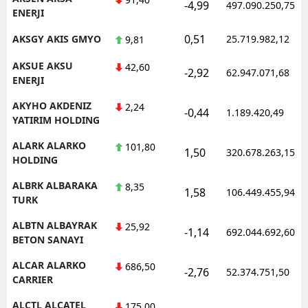
-4,99
497.090.250,75
ENERJI
0,51
AKSGY AKIS GMYO
25.719.982,12
9,81
AKSUE AKSU
42,60
-2,92
62.947.071,68
ENERJI
AKYHO AKDENIZ
2,24
-0,44
1.189.420,49
YATIRIM HOLDING
ALARK ALARKO
101,80
1,50
320.678.263,15
HOLDING
ALBRK ALBARAKA
8,35
1,58
106.449.455,94
TURK
ALBTN ALBAYRAK
25,92
-1,14
692.044.692,60
BETON SANAYI
ALCAR ALARKO
686,50
-2,76
52.374.751,50
CARRIER
ALCTL ALCATEL
175,00