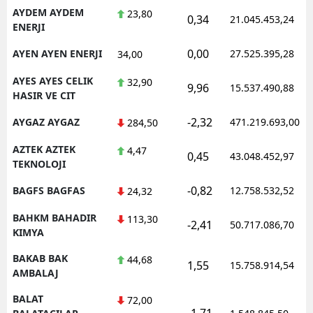
AYDEM AYDEM
23,80
0,34
21.045.453,24
ENERJI
0,00
AYEN AYEN ENERJI
27.525.395,28
34,00
AYES AYES CELIK
32,90
9,96
15.537.490,88
HASIR VE CIT
-2,32
AYGAZ AYGAZ
471.219.693,00
284,50
AZTEK AZTEK
4,47
0,45
43.048.452,97
TEKNOLOJI
-0,82
BAGFS BAGFAS
12.758.532,52
24,32
BAHKM BAHADIR
113,30
-2,41
50.717.086,70
KIMYA
BAKAB BAK
44,68
1,55
15.758.914,54
AMBALAJ
BALAT
72,00
-1,71