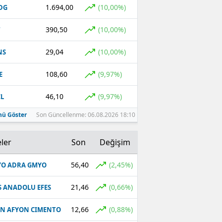
1.694,00
(10,00%)
DG
390,50
(10,00%)
T
29,04
(10,00%)
NS
108,60
(9,97%)
E
46,10
(9,97%)
L
ü Göster
Son Güncellenme: 06.08.2026 18:10
ler
Son
Değişim
56,40
(2,45%)
O ADRA GMYO
21,46
(0,66%)
S ANADOLU EFES
12,66
(0,88%)
N AFYON CIMENTO