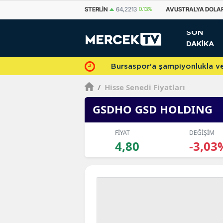
STERLIN
64,2213
0.13%
AVUSTRALYA DOLARI
33,4799
-0.31%
KANA
SON
DAKİKA
Bursaspor'a şampiyonlukla veda 
/
Hisse Senedi Fiyatları
GSDHO GSD HOLDING
FİYAT
DEĞİŞİM
4,80
-3,03