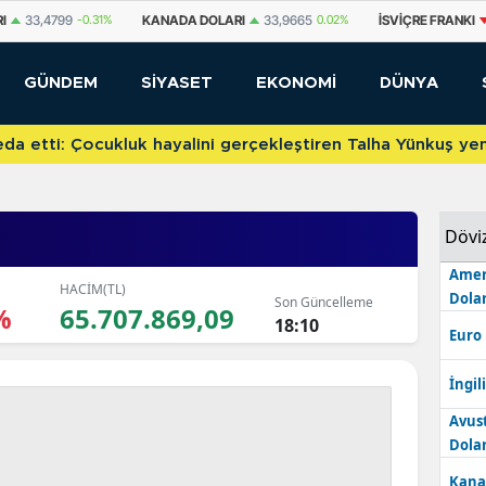
DA DOLARI
33,9665
0.02%
İSVIÇRE FRANKI
58,6029
-0.6%
YUAN O
GÜNDEM
SİYASET
EKONOMİ
DÜNYA
etti: Çocukluk hayalini gerçekleştiren Talha Yünkuş yeni t
Dövi
Amer
HACİM(TL)
Dolar
Son Güncelleme
%
65.707.869,09
18:10
Euro
İngili
Avus
Dolar
Kana