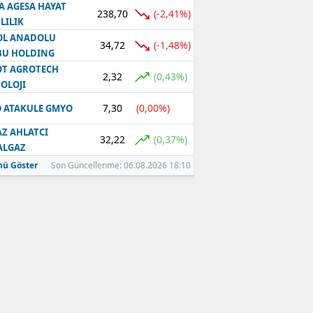
A AGESA HAYAT
238,70
(-2,41%)
LILIK
OL ANADOLU
34,72
(-1,48%)
BU HOLDING
T AGROTECH
2,32
(0,43%)
OLOJI
7,30
(0,00%)
 ATAKULE GMYO
Z AHLATCI
32,22
(0,37%)
ALGAZ
ü Göster
Son Güncellenme: 06.08.2026 18:10