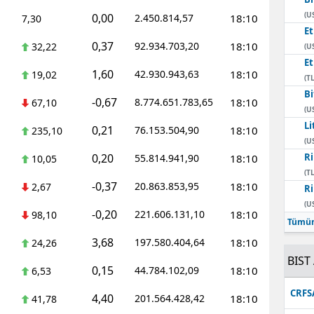
(U
0,00
2.450.814,57
18:10
7,30
E
0,37
92.934.703,20
18:10
32,22
(U
E
1,60
42.930.943,63
18:10
19,02
(TL
Bi
-0,67
8.774.651.783,65
18:10
67,10
(U
Li
0,21
76.153.504,90
18:10
235,10
(U
0,20
Ri
55.814.941,90
18:10
10,05
(TL
-0,37
20.863.853,95
18:10
2,67
Ri
(U
-0,20
221.606.131,10
18:10
98,10
Tümün
3,68
197.580.404,64
18:10
24,26
BIST 
0,15
44.784.102,09
18:10
6,53
CRFS
4,40
201.564.428,42
18:10
41,78