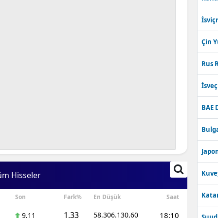
İsviç
Çin 
Rus R
İsve
BAE 
Bulga
Japon
Kuve
üm Hisseler
Katar
Son
Fark%
En Düşük
Saat
1,33
58.306.130,60
18:10
9,11
Suudi