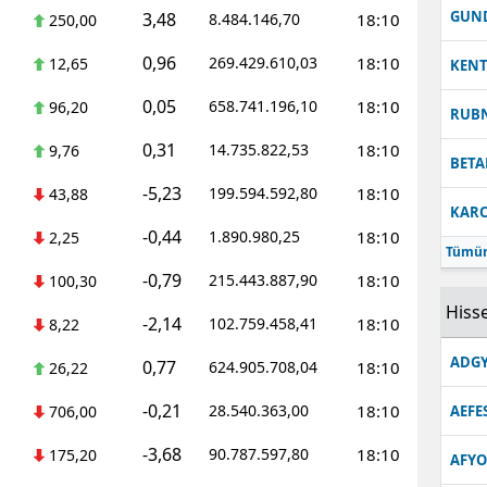
GUN
3,48
8.484.146,70
18:10
250,00
0,96
269.429.610,03
18:10
12,65
KEN
0,05
658.741.196,10
18:10
96,20
RUB
0,31
14.735.822,53
18:10
9,76
BETA
-5,23
199.594.592,80
18:10
43,88
KARC
-0,44
1.890.980,25
18:10
2,25
Tümün
-0,79
215.443.887,90
18:10
100,30
Hisse
-2,14
102.759.458,41
18:10
8,22
ADGY
0,77
624.905.708,04
18:10
26,22
-0,21
28.540.363,00
18:10
706,00
AEFE
-3,68
90.787.597,80
18:10
175,20
AFYO