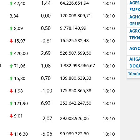
1,44
64.226.651,94
18:10
AGES
42,40
EMEK
0,00
120.008.309,71
18:10
3,34
AGH
GRU
0,50
9.778.140,99
18:10
8,09
AGRO
TEKN
-0,81
16.525.582,48
18:10
15,97
AGYO
2,69
526.507.599,50
18:10
420,00
AHGA
1,08
I
1.382.998.966,67
18:10
71,06
DOG
Tümün
0,70
139.880.639,33
18:10
15,80
-1,00
175.850.365,38
18:10
1,98
6,93
353.642.247,50
18:10
121,90
9,01
-2,07
29.008.926,06
18:10
-5,06
99.939.322,50
18:10
116,30