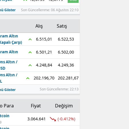
ü Göster
Son Güncellenme: 06 Ağustos 22:10
Alış
Satış
ram Altın
6.522,53
6.515,01
Kapalı Çarşı)
6.502,00
6.501,21
ram Altın
ns Altın /
4.249,36
4.248,84
USD
ns Altın /
202.281,67
202.196,70
L
Son Güncellenme: 22:13
ü Göster
to Para
Fiyat
Değişim
tcoin
3.064.641
(-0.412%)
)
tcoin