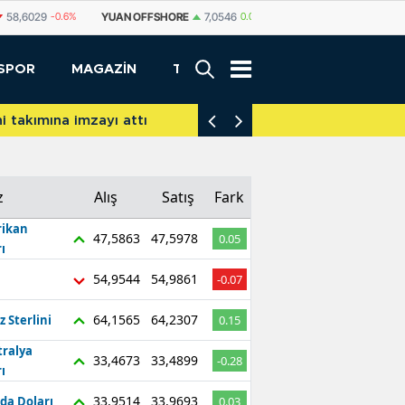
FFSHORE
7,0546
0.05%
YUAN
7,0538
0.04%
RUBLE
0,5846
-0.27%
SPOR
MAGAZİN
TEKNOLOJİ
akımına imzayı attı
İniş takımları yere d
z
Alış
Satış
Fark
ikan
47,5863
47,5978
0.05
ı
54,9544
54,9861
-0.07
64,1565
64,2307
z Sterlini
0.15
tralya
33,4673
33,4899
-0.28
ı
33,9514
33,9693
da Doları
0.03