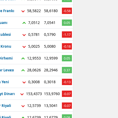
58,5822
58,6180
re Frankı
-0.58
7,0512
7,0541
Yuanı
0.05
0,5781
0,5790
ublesi
-1.17
5,0025
5,0080
ç Kronu
-0.18
12,9553
12,9599
Dirhemi
0.05
28,0626
28,2946
r Levası
0.37
0,3008
0,3018
 Yeni
-0.13
153,4373
153,9760
yt Dinarı
-0.07
12,5739
13,5041
 Riyali
-0.07
12,6739
12,6779
 Riyali
0.08