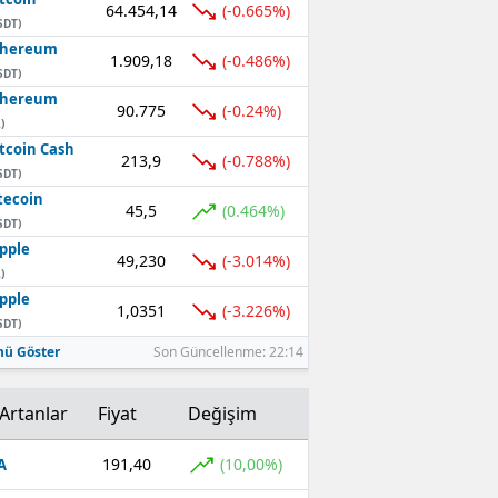
64.454,14
(-0.665%)
SDT)
thereum
1.909,18
(-0.486%)
SDT)
thereum
90.775
(-0.24%)
)
tcoin Cash
213,9
(-0.788%)
SDT)
tecoin
45,5
(0.464%)
SDT)
pple
49,230
(-3.014%)
)
pple
1,0351
(-3.226%)
SDT)
ü Göster
Son Güncellenme: 22:14
Artanlar
Fiyat
Değişim
191,40
(10,00%)
A