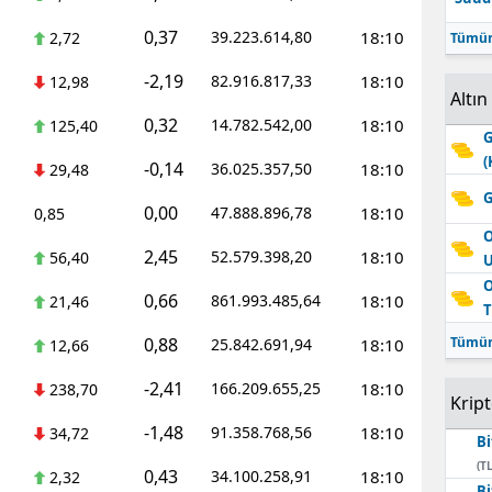
0,37
39.223.614,80
18:10
2,72
Tümün
-2,19
82.916.817,33
18:10
12,98
Altın
0,32
14.782.542,00
18:10
125,40
G
(
-0,14
36.025.357,50
18:10
29,48
G
0,00
47.888.896,78
18:10
0,85
O
2,45
52.579.398,20
18:10
56,40
O
0,66
861.993.485,64
18:10
21,46
T
0,88
Tümün
25.842.691,94
18:10
12,66
-2,41
166.209.655,25
18:10
238,70
Krip
-1,48
91.358.768,56
18:10
34,72
Bi
(TL
0,43
34.100.258,91
18:10
2,32
Bi