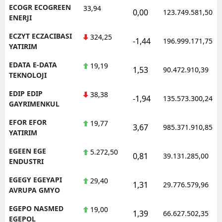
ECOGR ECOGREEN
33,94
0,00
123.749.581,50
ENERJI
ECZYT ECZACIBASI
324,25
-1,44
196.999.171,75
YATIRIM
EDATA E-DATA
19,19
1,53
90.472.910,39
TEKNOLOJI
EDIP EDIP
38,38
-1,94
135.573.300,24
GAYRIMENKUL
EFOR EFOR
19,77
3,67
985.371.910,85
YATIRIM
EGEEN EGE
5.272,50
0,81
39.131.285,00
ENDUSTRI
EGEGY EGEYAPI
29,40
1,31
29.776.579,96
AVRUPA GMYO
EGEPO NASMED
19,00
1,39
66.627.502,35
EGEPOL