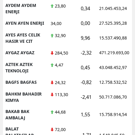
AYDEM AYDEM
23,80
0,34
21.045.453,24
ENERJI
0,00
AYEN AYEN ENERJI
27.525.395,28
34,00
AYES AYES CELIK
32,90
9,96
15.537.490,88
HASIR VE CIT
-2,32
AYGAZ AYGAZ
471.219.693,00
284,50
AZTEK AZTEK
4,47
0,45
43.048.452,97
TEKNOLOJI
-0,82
BAGFS BAGFAS
12.758.532,52
24,32
BAHKM BAHADIR
113,30
-2,41
50.717.086,70
KIMYA
BAKAB BAK
44,68
1,55
15.758.914,54
AMBALAJ
BALAT
72,00
-1,71