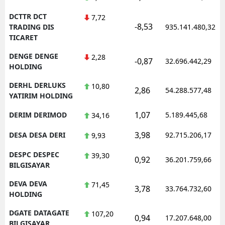
DCTTR DCT
7,72
-8,53
TRADING DIS
935.141.480,32
TICARET
DENGE DENGE
2,28
-0,87
32.696.442,29
HOLDING
DERHL DERLUKS
10,80
2,86
54.288.577,48
YATIRIM HOLDING
1,07
DERIM DERIMOD
5.189.445,68
34,16
3,98
DESA DESA DERI
92.715.206,17
9,93
DESPC DESPEC
39,30
0,92
36.201.759,66
BILGISAYAR
DEVA DEVA
71,45
3,78
33.764.732,60
HOLDING
DGATE DATAGATE
107,20
0,94
17.207.648,00
BILGISAYAR