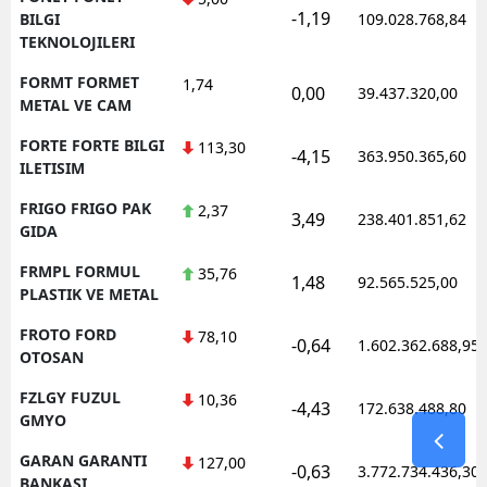
-1,19
BILGI
109.028.768,84
TEKNOLOJILERI
FORMT FORMET
1,74
0,00
39.437.320,00
METAL VE CAM
FORTE FORTE BILGI
113,30
-4,15
363.950.365,60
ILETISIM
FRIGO FRIGO PAK
2,37
3,49
238.401.851,62
GIDA
FRMPL FORMUL
35,76
1,48
92.565.525,00
PLASTIK VE METAL
FROTO FORD
78,10
-0,64
1.602.362.688,95
OTOSAN
FZLGY FUZUL
10,36
-4,43
172.638.488,80
GMYO
GARAN GARANTI
127,00
-0,63
3.772.734.436,30
BANKASI