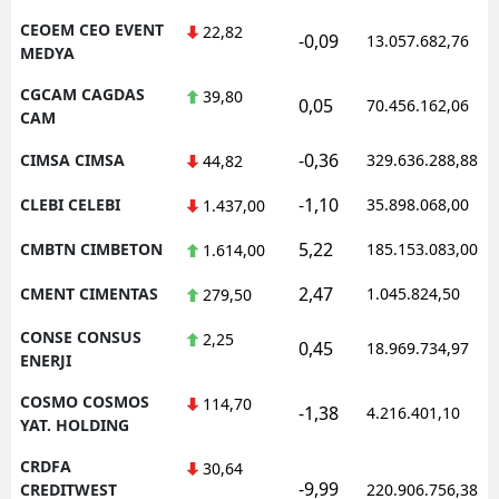
CEOEM CEO EVENT
22,82
-0,09
13.057.682,76
MEDYA
CGCAM CAGDAS
39,80
0,05
70.456.162,06
CAM
-0,36
CIMSA CIMSA
329.636.288,88
44,82
-1,10
CLEBI CELEBI
35.898.068,00
1.437,00
5,22
CMBTN CIMBETON
185.153.083,00
1.614,00
2,47
CMENT CIMENTAS
1.045.824,50
279,50
CONSE CONSUS
2,25
0,45
18.969.734,97
ENERJI
COSMO COSMOS
114,70
-1,38
4.216.401,10
YAT. HOLDING
CRDFA
30,64
-9,99
CREDITWEST
220.906.756,38