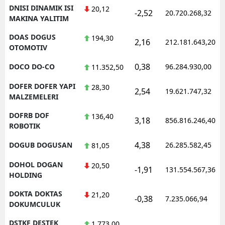
DNISI DINAMIK ISI
20,12
-2,52
20.720.268,32
MAKINA YALITIM
DOAS DOGUS
194,30
2,16
212.181.643,20
OTOMOTIV
0,38
DOCO DO-CO
96.284.930,00
11.352,50
DOFER DOFER YAPI
28,30
2,54
19.621.747,32
MALZEMELERI
DOFRB DOF
136,40
3,18
856.816.246,40
ROBOTIK
4,38
DOGUB DOGUSAN
26.285.582,45
81,05
DOHOL DOGAN
20,50
-1,91
131.554.567,36
HOLDING
DOKTA DOKTAS
21,20
-0,38
7.235.066,94
DOKUMCULUK
DSTKF DESTEK
1.773,00