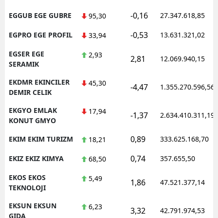
-0,16
EGGUB EGE GUBRE
27.347.618,85
95,30
-0,53
EGPRO EGE PROFIL
13.631.321,02
33,94
EGSER EGE
2,93
2,81
12.069.940,15
SERAMIK
EKDMR EKINCILER
45,30
-4,47
1.355.270.596,56
DEMIR CELIK
EKGYO EMLAK
17,94
-1,37
2.634.410.311,19
KONUT GMYO
0,89
EKIM EKIM TURIZM
333.625.168,70
18,21
0,74
EKIZ EKIZ KIMYA
357.655,50
68,50
EKOS EKOS
5,49
1,86
47.521.377,14
TEKNOLOJI
EKSUN EKSUN
6,23
3,32
42.791.974,53
GIDA