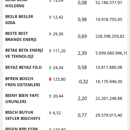
13,09
0,08
52.186.577,97
HOLDING
BESLR BESLER
12,42
0,98
19.918.755,95
GIDA
BESTE BEST
29,30
0,69
228.598.259,82
BRANDS ENERJI
BETAE BETA ENERJI
111,20
2,39
5.699.080.996,10
VE TEKNOLOJI
0,58
BEYAZ BEYAZ FILO
10.817.880,08
24,34
BFREN BOSCH
125,80
-0,32
16.170.946,30
FREN SISTEMLERI
BIENY BIEN YAPI
20,44
2,20
22.201.248,88
URUNLERI
BIGCH BUYUK
6,52
0,77
29.579.015,40
SEFLER BIGCHEFS
BIGEN BIRLESIM
110,60