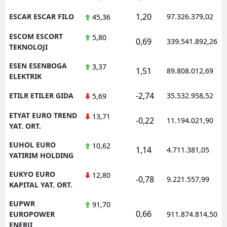
1,20
ESCAR ESCAR FILO
97.326.379,02
45,36
ESCOM ESCORT
5,80
0,69
339.541.892,26
TEKNOLOJI
ESEN ESENBOGA
3,37
1,51
89.808.012,69
ELEKTRIK
-2,74
ETILR ETILER GIDA
35.532.958,52
5,69
ETYAT EURO TREND
13,71
-0,22
11.194.021,90
YAT. ORT.
EUHOL EURO
10,62
1,14
4.711.381,05
YATIRIM HOLDING
EUKYO EURO
12,80
-0,78
9.221.557,99
KAPITAL YAT. ORT.
EUPWR
91,70
0,66
EUROPOWER
911.874.814,50
ENERJI