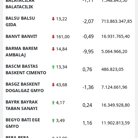
BALATACILAR
1.548.845,50
BALATACILIK
BALSU BALSU
13,22
-2,07
713.863.347,85
GIDA
-0,49
BANVT BANVIT
16.931.765,40
161,00
BARMA BAREM
14,84
-9,95
5.064.966,20
AMBALAJ
BASCM BASTAS
13,34
0,76
486.823,05
BASKENT CIMENTO
BASGZ BASKENT
43,68
-1,36
7.124.661,96
DOGALGAZ GMYO
BAYRK BAYRAK
4,17
0,24
16.349.928,80
TABAN SANAYI
BEGYO BATI EGE
3,49
1,16
11.902.813,59
GMYO
BERA BERA