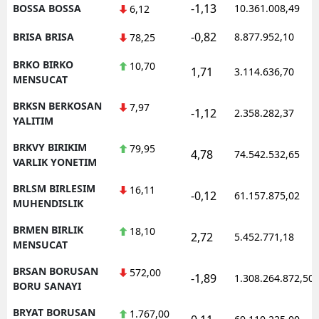
-1,13
BOSSA BOSSA
10.361.008,49
6,12
-0,82
BRISA BRISA
8.877.952,10
78,25
BRKO BIRKO
10,70
1,71
3.114.636,70
MENSUCAT
BRKSN BERKOSAN
7,97
-1,12
2.358.282,37
YALITIM
BRKVY BIRIKIM
79,95
4,78
74.542.532,65
VARLIK YONETIM
BRLSM BIRLESIM
16,11
-0,12
61.157.875,02
MUHENDISLIK
BRMEN BIRLIK
18,10
2,72
5.452.771,18
MENSUCAT
BRSAN BORUSAN
572,00
-1,89
1.308.264.872,50
BORU SANAYI
BRYAT BORUSAN
1.767,00