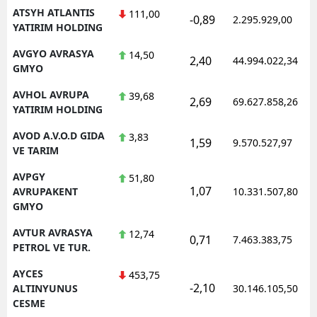
ATSYH ATLANTIS
111,00
-0,89
2.295.929,00
YATIRIM HOLDING
AVGYO AVRASYA
14,50
2,40
44.994.022,34
GMYO
AVHOL AVRUPA
39,68
2,69
69.627.858,26
YATIRIM HOLDING
AVOD A.V.O.D GIDA
3,83
1,59
9.570.527,97
VE TARIM
AVPGY
51,80
1,07
AVRUPAKENT
10.331.507,80
GMYO
AVTUR AVRASYA
12,74
0,71
7.463.383,75
PETROL VE TUR.
AYCES
453,75
-2,10
ALTINYUNUS
30.146.105,50
CESME