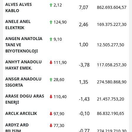
ALVES ALVES
2,12
7,07
862.693.604,57
KABLO
ANELE ANEL
124,90
2,46
169.375.227,30
ELEKTRIK
ANGEN ANATOLIA
9,10
1,00
TANI VE
12.505.277,50
BIYOTEKNOLOJI
ANHYT ANADOLU
111,90
-3,78
117.058.257,30
HAYAT EMEK.
ANSGR ANADOLU
28,60
1,35
274.580.868,90
SIGORTA
ARASE DOGU ARAS
110,40
-1,43
21.457.753,20
ENERJI
-0,10
ARCLK ARCELIK
86.832.190,65
97,90
ARDYZ ARD
77,30
-0,77
BILISIM
274.219.710,30