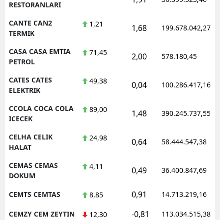
RESTORANLARI
CANTE CAN2
1,21
1,68
199.678.042,27
TERMIK
CASA CASA EMTIA
71,45
2,00
578.180,45
PETROL
CATES CATES
49,38
0,04
100.286.417,16
ELEKTRIK
CCOLA COCA COLA
89,00
1,48
390.245.737,55
ICECEK
CELHA CELIK
24,98
0,64
58.444.547,38
HALAT
CEMAS CEMAS
4,11
0,49
36.400.847,69
DOKUM
0,91
CEMTS CEMTAS
14.713.219,16
8,85
-0,81
CEMZY CEM ZEYTIN
113.034.515,38
12,30