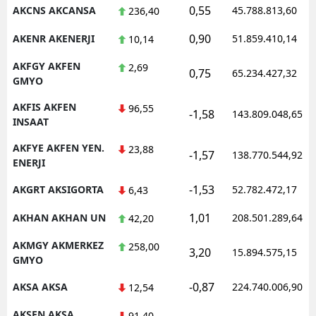
0,55
AKCNS AKCANSA
45.788.813,60
236,40
0,90
AKENR AKENERJI
51.859.410,14
10,14
AKFGY AKFEN
2,69
0,75
65.234.427,32
GMYO
AKFIS AKFEN
96,55
-1,58
143.809.048,65
INSAAT
AKFYE AKFEN YEN.
23,88
-1,57
138.770.544,92
ENERJI
-1,53
AKGRT AKSIGORTA
52.782.472,17
6,43
1,01
AKHAN AKHAN UN
208.501.289,64
42,20
AKMGY AKMERKEZ
258,00
3,20
15.894.575,15
GMYO
-0,87
AKSA AKSA
224.740.006,90
12,54
AKSEN AKSA
91,40