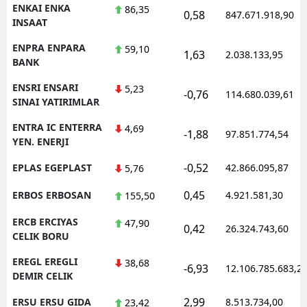
ENKAI ENKA
86,35
0,58
847.671.918,90
INSAAT
ENPRA ENPARA
59,10
1,63
2.038.133,95
BANK
ENSRI ENSARI
5,23
-0,76
114.680.039,61
SINAI YATIRIMLAR
ENTRA IC ENTERRA
4,69
-1,88
97.851.774,54
YEN. ENERJI
-0,52
EPLAS EGEPLAST
42.866.095,87
5,76
0,45
ERBOS ERBOSAN
4.921.581,30
155,50
ERCB ERCIYAS
47,90
0,42
26.324.743,60
CELIK BORU
EREGL EREGLI
38,68
-6,93
12.106.785.683,2
DEMIR CELIK
2,99
ERSU ERSU GIDA
8.513.734,00
23,42