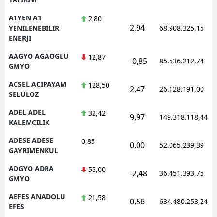
A1YEN A1
2,80
2,94
YENILENEBILIR
68.908.325,15
ENERJI
AAGYO AGAOGLU
12,87
-0,85
85.536.212,74
GMYO
ACSEL ACIPAYAM
128,50
2,47
26.128.191,00
SELULOZ
ADEL ADEL
32,42
9,97
149.318.118,44
KALEMCILIK
ADESE ADESE
0,85
0,00
52.065.239,39
GAYRIMENKUL
ADGYO ADRA
55,00
-2,48
36.451.393,75
GMYO
AEFES ANADOLU
21,58
0,56
634.480.253,24
EFES