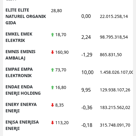
ELITE ELITE
28,80
0,00
NATUREL ORGANIK
22.015.258,14
GIDA
EMKEL EMEK
18,70
2,24
98.795.318,54
ELEKTRIK
EMNIS EMINIS
160,90
-1,29
865.831,50
AMBALAJ
EMPAE EMPA
73,70
10,00
1.458.026.107,00
ELEKTRONIK
ENDAE ENDA
16,80
9,95
129.938.107,26
ENERJI HOLDING
ENERY ENERYA
8,35
-0,36
183.215.562,02
ENERJI
ENJSA ENERJISA
113,20
-0,18
315.748.091,70
ENERJI