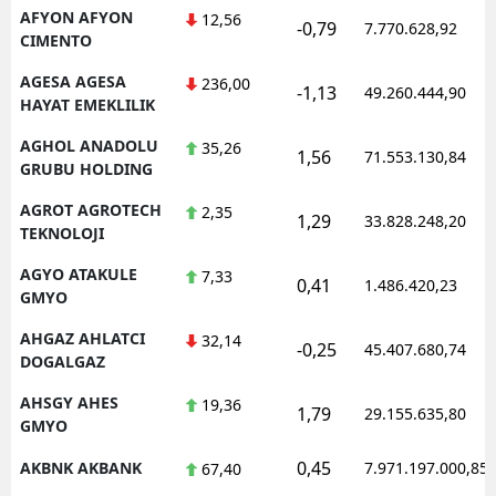
AFYON AFYON
12,56
-0,79
7.770.628,92
CIMENTO
AGESA AGESA
236,00
-1,13
49.260.444,90
HAYAT EMEKLILIK
AGHOL ANADOLU
35,26
1,56
71.553.130,84
GRUBU HOLDING
AGROT AGROTECH
2,35
1,29
33.828.248,20
TEKNOLOJI
AGYO ATAKULE
7,33
0,41
1.486.420,23
GMYO
AHGAZ AHLATCI
32,14
-0,25
45.407.680,74
DOGALGAZ
AHSGY AHES
19,36
1,79
29.155.635,80
GMYO
0,45
AKBNK AKBANK
7.971.197.000,85
67,40