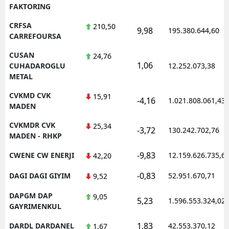
FAKTORING
CRFSA
210,50
9,98
195.380.644,60
CARREFOURSA
CUSAN
24,76
1,06
CUHADAROGLU
12.252.073,38
METAL
CVKMD CVK
15,91
-4,16
1.021.808.061,43
MADEN
CVKMDR CVK
25,34
-3,72
130.242.702,76
MADEN - RHKP
-9,83
CWENE CW ENERJI
12.159.626.735,6
42,20
-0,83
DAGI DAGI GIYIM
52.951.670,71
9,52
DAPGM DAP
9,05
5,23
1.596.553.324,02
GAYRIMENKUL
1,83
DARDL DARDANEL
42.553.370,12
1,67