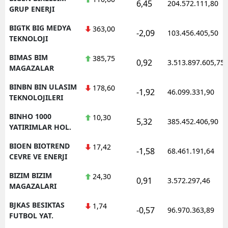
6,45
204.572.111,80
GRUP ENERJI
BIGTK BIG MEDYA
363,00
-2,09
103.456.405,50
TEKNOLOJI
BIMAS BIM
385,75
0,92
3.513.897.605,75
MAGAZALAR
BINBN BIN ULASIM
178,60
-1,92
46.099.331,90
TEKNOLOJILERI
BINHO 1000
10,30
5,32
385.452.406,90
YATIRIMLAR HOL.
BIOEN BIOTREND
17,42
-1,58
68.461.191,64
CEVRE VE ENERJI
BIZIM BIZIM
24,30
0,91
3.572.297,46
MAGAZALARI
BJKAS BESIKTAS
1,74
-0,57
96.970.363,89
FUTBOL YAT.