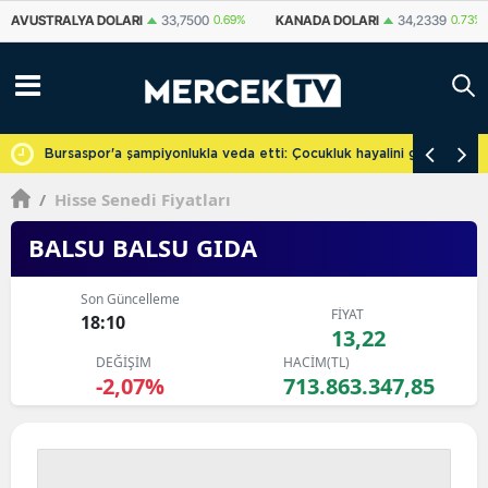
KANADA DOLARI
34,2339
0.73%
İSVIÇRE FRANKI
59,1179
0.82%
YU
cretsiz
Bursaspor'a şampiyonlukla veda etti: Çocukluk hayalini gerçekleşti
/
Hisse Senedi Fiyatları
BALSU BALSU GIDA
Son Güncelleme
FİYAT
18:10
13,22
DEĞİŞİM
HACİM(TL)
-2,07%
713.863.347,85