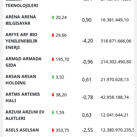
TEKNOLOJILERI
ARENA ARENA
20,24
0,90
16.381.449,10
BILGISAYAR
ARFYE ARF BIO
29,66
-4,20
YENILENEBILIR
518.871.666,06
ENERJI
ARMGD ARMADA
195,70
-0,96
214.302.490,60
GIDA
ARSAN ARSAN
3,32
0,61
21.970.628,13
HOLDING
ARTMS ARTEMIS
38,20
-0,78
42.958.188,74
HALI
ARZUM ARZUM EV
1,59
0,63
12.041.644,21
ALETLERI
-2,55
ASELS ASELSAN
12.380.970.235,5
353,75