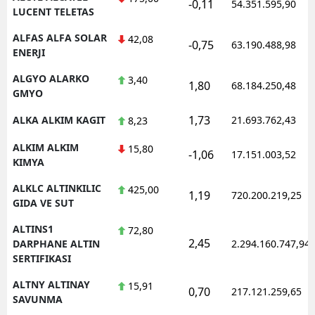
-0,11
54.351.595,90
LUCENT TELETAS
ALFAS ALFA SOLAR
42,08
-0,75
63.190.488,98
ENERJI
ALGYO ALARKO
3,40
1,80
68.184.250,48
GMYO
1,73
ALKA ALKIM KAGIT
21.693.762,43
8,23
ALKIM ALKIM
15,80
-1,06
17.151.003,52
KIMYA
ALKLC ALTINKILIC
425,00
1,19
720.200.219,25
GIDA VE SUT
ALTINS1
72,80
2,45
DARPHANE ALTIN
2.294.160.747,94
SERTIFIKASI
ALTNY ALTINAY
15,91
0,70
217.121.259,65
SAVUNMA