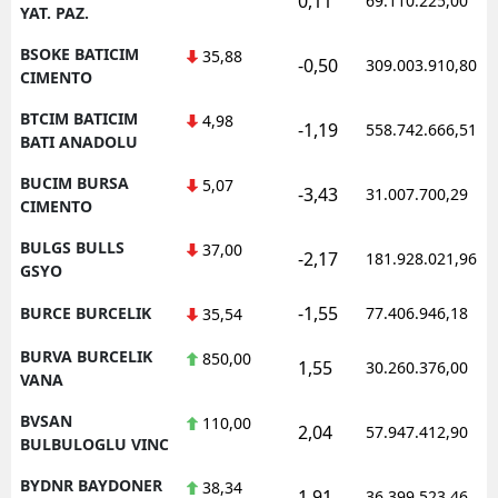
0,11
69.110.225,00
YAT. PAZ.
BSOKE BATICIM
35,88
-0,50
309.003.910,80
CIMENTO
BTCIM BATICIM
4,98
-1,19
558.742.666,51
BATI ANADOLU
BUCIM BURSA
5,07
-3,43
31.007.700,29
CIMENTO
BULGS BULLS
37,00
-2,17
181.928.021,96
GSYO
-1,55
BURCE BURCELIK
77.406.946,18
35,54
BURVA BURCELIK
850,00
1,55
30.260.376,00
VANA
BVSAN
110,00
2,04
57.947.412,90
BULBULOGLU VINC
BYDNR BAYDONER
38,34
1,91
36.399.523,46