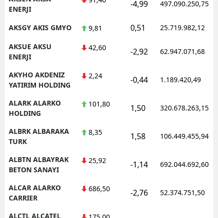
-4,99
497.090.250,75
ENERJI
0,51
AKSGY AKIS GMYO
25.719.982,12
9,81
AKSUE AKSU
42,60
-2,92
62.947.071,68
ENERJI
AKYHO AKDENIZ
2,24
-0,44
1.189.420,49
YATIRIM HOLDING
ALARK ALARKO
101,80
1,50
320.678.263,15
HOLDING
ALBRK ALBARAKA
8,35
1,58
106.449.455,94
TURK
ALBTN ALBAYRAK
25,92
-1,14
692.044.692,60
BETON SANAYI
ALCAR ALARKO
686,50
-2,76
52.374.751,50
CARRIER
ALCTL ALCATEL
175,00