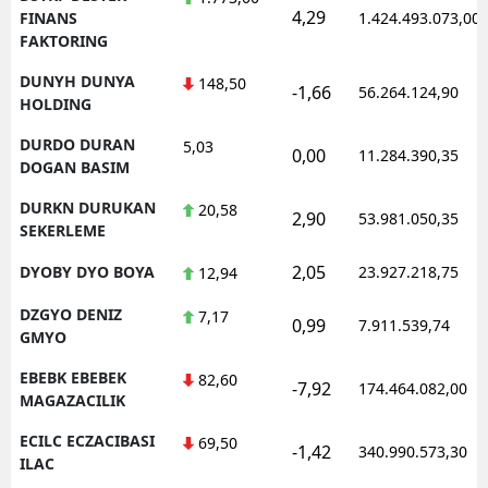
4,29
FINANS
1.424.493.073,00
FAKTORING
DUNYH DUNYA
148,50
-1,66
56.264.124,90
HOLDING
DURDO DURAN
5,03
0,00
11.284.390,35
DOGAN BASIM
DURKN DURUKAN
20,58
2,90
53.981.050,35
SEKERLEME
2,05
DYOBY DYO BOYA
23.927.218,75
12,94
DZGYO DENIZ
7,17
0,99
7.911.539,74
GMYO
EBEBK EBEBEK
82,60
-7,92
174.464.082,00
MAGAZACILIK
ECILC ECZACIBASI
69,50
-1,42
340.990.573,30
ILAC