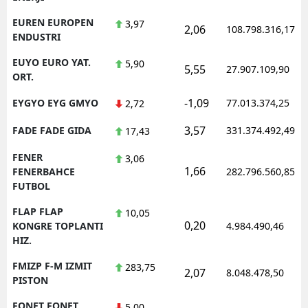
EUREN EUROPEN
3,97
2,06
108.798.316,17
ENDUSTRI
EUYO EURO YAT.
5,90
5,55
27.907.109,90
ORT.
-1,09
EYGYO EYG GMYO
77.013.374,25
2,72
3,57
FADE FADE GIDA
331.374.492,49
17,43
FENER
3,06
1,66
FENERBAHCE
282.796.560,85
FUTBOL
FLAP FLAP
10,05
0,20
KONGRE TOPLANTI
4.984.490,46
HIZ.
FMIZP F-M IZMIT
283,75
2,07
8.048.478,50
PISTON
FONET FONET
5,00