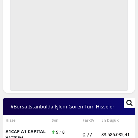
#Borsa İstanbulda İşlem Gören Tüm Hisseler
Hisse
Son
Fark%
En Düşük
A1CAP A1 CAPITAL
9,18
0,77
83.586.085,41
YATIRIM