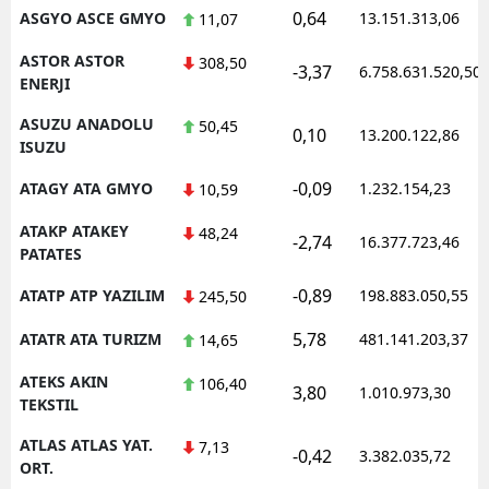
0,64
ASGYO ASCE GMYO
13.151.313,06
11,07
ASTOR ASTOR
308,50
-3,37
6.758.631.520,50
ENERJI
ASUZU ANADOLU
50,45
0,10
13.200.122,86
ISUZU
-0,09
ATAGY ATA GMYO
1.232.154,23
10,59
ATAKP ATAKEY
48,24
-2,74
16.377.723,46
PATATES
-0,89
ATATP ATP YAZILIM
198.883.050,55
245,50
5,78
ATATR ATA TURIZM
481.141.203,37
14,65
ATEKS AKIN
106,40
3,80
1.010.973,30
TEKSTIL
ATLAS ATLAS YAT.
7,13
-0,42
3.382.035,72
ORT.