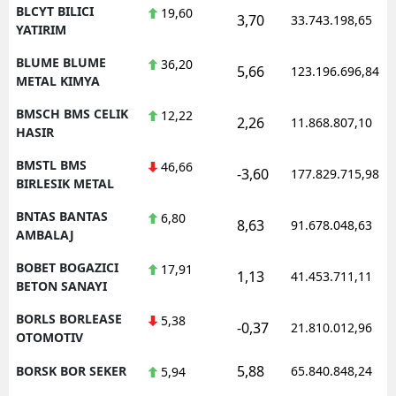
BLCYT BILICI
19,60
3,70
33.743.198,65
YATIRIM
BLUME BLUME
36,20
5,66
123.196.696,84
METAL KIMYA
BMSCH BMS CELIK
12,22
2,26
11.868.807,10
HASIR
BMSTL BMS
46,66
-3,60
177.829.715,98
BIRLESIK METAL
BNTAS BANTAS
6,80
8,63
91.678.048,63
AMBALAJ
BOBET BOGAZICI
17,91
1,13
41.453.711,11
BETON SANAYI
BORLS BORLEASE
5,38
-0,37
21.810.012,96
OTOMOTIV
5,88
BORSK BOR SEKER
65.840.848,24
5,94