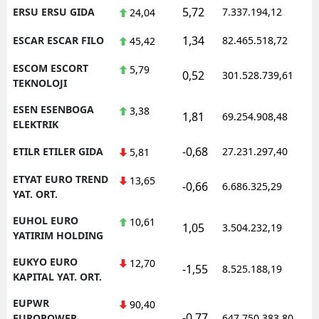
5,72
ERSU ERSU GIDA
7.337.194,12
24,04
1,34
ESCAR ESCAR FILO
82.465.518,72
45,42
ESCOM ESCORT
5,79
0,52
301.528.739,61
TEKNOLOJI
ESEN ESENBOGA
3,38
1,81
69.254.908,48
ELEKTRIK
-0,68
ETILR ETILER GIDA
27.231.297,40
5,81
ETYAT EURO TREND
13,65
-0,66
6.686.325,29
YAT. ORT.
EUHOL EURO
10,61
1,05
3.504.232,19
YATIRIM HOLDING
EUKYO EURO
12,70
-1,55
8.525.188,19
KAPITAL YAT. ORT.
EUPWR
90,40
-0,77
EUROPOWER
647.750.383,80