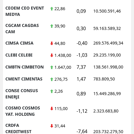
CEOEM CEO EVENT
22,86
0,09
10.500.591,46
MEDYA
CGCAM CAGDAS
39,90
0,30
59.163.589,32
CAM
-0,40
CIMSA CIMSA
269.576.499,34
44,80
-1,03
CLEBI CELEBI
29.235.199,00
1.438,00
7,37
CMBTN CIMBETON
138.561.998,00
1.647,00
1,47
CMENT CIMENTAS
783.809,50
276,75
CONSE CONSUS
2,26
0,89
15.449.286,99
ENERJI
COSMO COSMOS
115,00
-1,12
2.323.683,80
YAT. HOLDING
CRDFA
31,44
-7,64
CREDITWEST
203.732.279,50