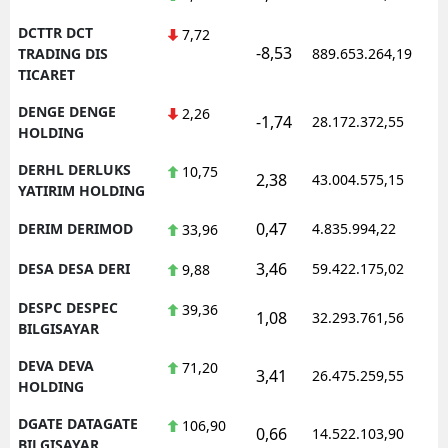
DCTTR DCT
7,72
-8,53
TRADING DIS
889.653.264,19
TICARET
DENGE DENGE
2,26
-1,74
28.172.372,55
HOLDING
DERHL DERLUKS
10,75
2,38
43.004.575,15
YATIRIM HOLDING
0,47
DERIM DERIMOD
4.835.994,22
33,96
3,46
DESA DESA DERI
59.422.175,02
9,88
DESPC DESPEC
39,36
1,08
32.293.761,56
BILGISAYAR
DEVA DEVA
71,20
3,41
26.475.259,55
HOLDING
DGATE DATAGATE
106,90
0,66
14.522.103,90
BILGISAYAR