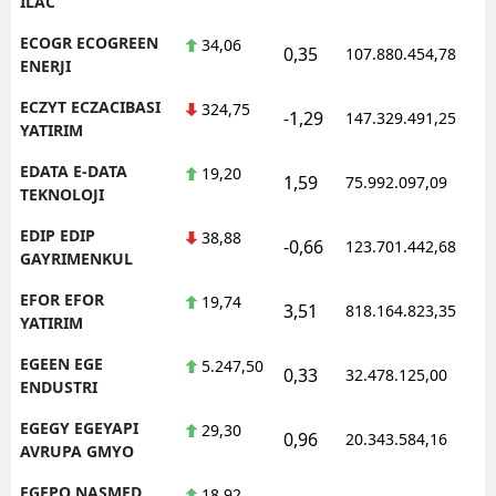
ILAC
ECOGR ECOGREEN
34,06
0,35
107.880.454,78
ENERJI
ECZYT ECZACIBASI
324,75
-1,29
147.329.491,25
YATIRIM
EDATA E-DATA
19,20
1,59
75.992.097,09
TEKNOLOJI
EDIP EDIP
38,88
-0,66
123.701.442,68
GAYRIMENKUL
EFOR EFOR
19,74
3,51
818.164.823,35
YATIRIM
EGEEN EGE
5.247,50
0,33
32.478.125,00
ENDUSTRI
EGEGY EGEYAPI
29,30
0,96
20.343.584,16
AVRUPA GMYO
EGEPO NASMED
18,92