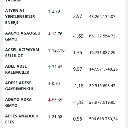
A1YEN A1
2,79
2,57
YENILENEBILIR
48.264.134,07
ENERJI
AAGYO AGAOGLU
12,76
-1,69
66.137.554,73
GMYO
ACSEL ACIPAYAM
127,10
1,36
16.731.887,20
SELULOZ
ADEL ADEL
32,42
9,97
147.971.748,26
KALEMCILIK
ADESE ADESE
0,84
-1,18
39.515.693,45
GAYRIMENKUL
ADGYO ADRA
55,65
-1,33
27.977.619,85
GMYO
AEFES ANADOLU
21,58
0,56
506.618.760,34
EFES