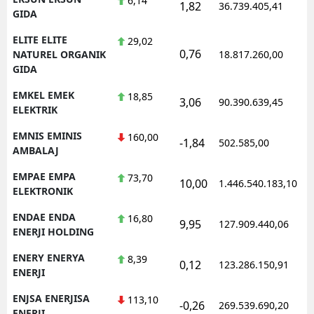
6,14
1,82
36.739.405,41
GIDA
ELITE ELITE
29,02
0,76
NATUREL ORGANIK
18.817.260,00
GIDA
EMKEL EMEK
18,85
3,06
90.390.639,45
ELEKTRIK
EMNIS EMINIS
160,00
-1,84
502.585,00
AMBALAJ
EMPAE EMPA
73,70
10,00
1.446.540.183,10
ELEKTRONIK
ENDAE ENDA
16,80
9,95
127.909.440,06
ENERJI HOLDING
ENERY ENERYA
8,39
0,12
123.286.150,91
ENERJI
ENJSA ENERJISA
113,10
-0,26
269.539.690,20
ENERJI