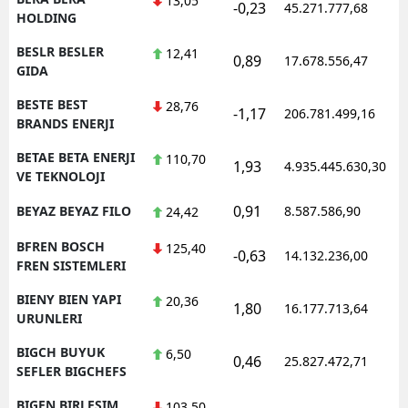
13,05
-0,23
45.271.777,68
HOLDING
BESLR BESLER
12,41
0,89
17.678.556,47
GIDA
BESTE BEST
28,76
-1,17
206.781.499,16
BRANDS ENERJI
BETAE BETA ENERJI
110,70
1,93
4.935.445.630,30
VE TEKNOLOJI
0,91
BEYAZ BEYAZ FILO
8.587.586,90
24,42
BFREN BOSCH
125,40
-0,63
14.132.236,00
FREN SISTEMLERI
BIENY BIEN YAPI
20,36
1,80
16.177.713,64
URUNLERI
BIGCH BUYUK
6,50
0,46
25.827.472,71
SEFLER BIGCHEFS
BIGEN BIRLESIM
103,50