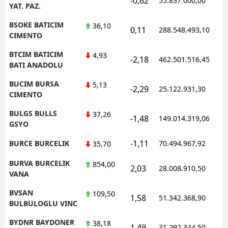
-0,62
55.837.000,00
YAT. PAZ.
BSOKE BATICIM
36,10
0,11
288.548.493,10
CIMENTO
BTCIM BATICIM
4,93
-2,18
462.501.516,45
BATI ANADOLU
BUCIM BURSA
5,13
-2,29
25.122.931,30
CIMENTO
BULGS BULLS
37,26
-1,48
149.014.319,06
GSYO
-1,11
BURCE BURCELIK
70.494.967,92
35,70
BURVA BURCELIK
854,00
2,03
28.008.910,50
VANA
BVSAN
109,50
1,58
51.342.368,90
BULBULOGLU VINC
BYDNR BAYDONER
38,18
1,49
31.292.344,50