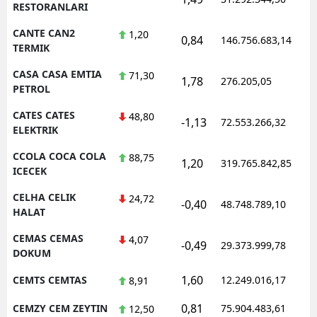
RESTORANLARI
CANTE CAN2
1,20
0,84
146.756.683,14
TERMIK
CASA CASA EMTIA
71,30
1,78
276.205,05
PETROL
CATES CATES
48,80
-1,13
72.553.266,32
ELEKTRIK
CCOLA COCA COLA
88,75
1,20
319.765.842,85
ICECEK
CELHA CELIK
24,72
-0,40
48.748.789,10
HALAT
CEMAS CEMAS
4,07
-0,49
29.373.999,78
DOKUM
1,60
CEMTS CEMTAS
12.249.016,17
8,91
0,81
CEMZY CEM ZEYTIN
75.904.483,61
12,50