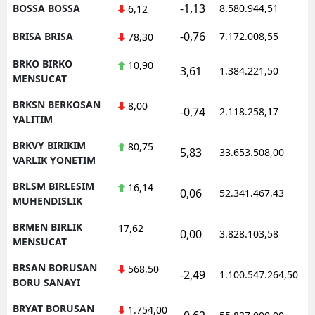
-1,13
BOSSA BOSSA
8.580.944,51
6,12
-0,76
BRISA BRISA
7.172.008,55
78,30
BRKO BIRKO
10,90
3,61
1.384.221,50
MENSUCAT
BRKSN BERKOSAN
8,00
-0,74
2.118.258,17
YALITIM
BRKVY BIRIKIM
80,75
5,83
33.653.508,00
VARLIK YONETIM
BRLSM BIRLESIM
16,14
0,06
52.341.467,43
MUHENDISLIK
BRMEN BIRLIK
17,62
0,00
3.828.103,58
MENSUCAT
BRSAN BORUSAN
568,50
-2,49
1.100.547.264,50
BORU SANAYI
BRYAT BORUSAN
1.754,00