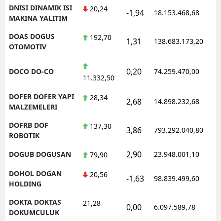
DNISI DINAMIK ISI
20,24
-1,94
18.153.468,68
MAKINA YALITIM
DOAS DOGUS
192,70
1,31
138.683.173,20
OTOMOTIV
0,20
DOCO DO-CO
74.259.470,00
11.332,50
DOFER DOFER YAPI
28,34
2,68
14.898.232,68
MALZEMELERI
DOFRB DOF
137,30
3,86
793.292.040,80
ROBOTIK
2,90
DOGUB DOGUSAN
23.948.001,10
79,90
DOHOL DOGAN
20,56
-1,63
98.839.499,60
HOLDING
DOKTA DOKTAS
21,28
0,00
6.097.589,78
DOKUMCULUK