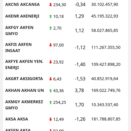
-0,34
AKCNS AKCANSA
30.102.457,90
234,30
1,29
AKENR AKENERJI
45.195.322,93
10,18
AKFGY AKFEN
2,70
1,12
58.027.865,85
GMYO
AKFIS AKFEN
97,00
-1,12
111.267.355,50
INSAAT
AKFYE AKFEN YEN.
23,92
-1,40
109.427.898,20
ENERJI
-1,53
AKGRT AKSIGORTA
40.852.919,64
6,43
3,78
AKHAN AKHAN UN
169.022.749,76
43,36
AKMGY AKMERKEZ
254,25
1,70
10.343.537,40
GMYO
-1,26
AKSA AKSA
181.788.807,85
12,49
AKSEN AKSA
92,90