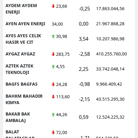
AYDEM AYDEM
23,66
-0,25
17.863.044,56
ENERJI
0,00
AYEN AYEN ENERJI
21.967.868,28
34,00
AYES AYES CELIK
30,98
3,54
10.207.986,98
HASIR VE CIT
-2,58
AYGAZ AYGAZ
410.255.760,00
283,75
AZTEK AZTEK
4,55
2,25
33.742.048,14
TEKNOLOJI
-0,98
BAGFS BAGFAS
9.966.409,42
24,28
BAHKM BAHADIR
113,60
-2,15
43.515.295,30
KIMYA
BAKAB BAK
44,26
0,59
12.524.225,32
AMBALAJ
BALAT
72,00
-1,71