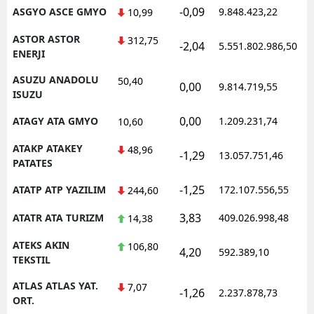
-0,09
ASGYO ASCE GMYO
9.848.423,22
10,99
ASTOR ASTOR
312,75
-2,04
5.551.802.986,50
ENERJI
ASUZU ANADOLU
50,40
0,00
9.814.719,55
ISUZU
0,00
ATAGY ATA GMYO
1.209.231,74
10,60
ATAKP ATAKEY
48,96
-1,29
13.057.751,46
PATATES
-1,25
ATATP ATP YAZILIM
172.107.556,55
244,60
3,83
ATATR ATA TURIZM
409.026.998,48
14,38
ATEKS AKIN
106,80
4,20
592.389,10
TEKSTIL
ATLAS ATLAS YAT.
7,07
-1,26
2.237.878,73
ORT.