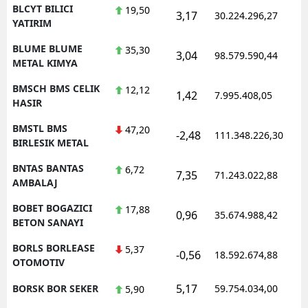
BLCYT BILICI
19,50
3,17
30.224.296,27
YATIRIM
BLUME BLUME
35,30
3,04
98.579.590,44
METAL KIMYA
BMSCH BMS CELIK
12,12
1,42
7.995.408,05
HASIR
BMSTL BMS
47,20
-2,48
111.348.226,30
BIRLESIK METAL
BNTAS BANTAS
6,72
7,35
71.243.022,88
AMBALAJ
BOBET BOGAZICI
17,88
0,96
35.674.988,42
BETON SANAYI
BORLS BORLEASE
5,37
-0,56
18.592.674,88
OTOMOTIV
5,17
BORSK BOR SEKER
59.754.034,00
5,90