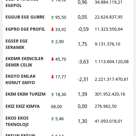
0,96
34.884.119,21
EGEPOL
0,05
EGGUB EGE GUBRE
22.624.837,95
95,50
-0,59
EGPRO EGE PROFIL
11.323.550,64
33,92
EGSER EGE
2,90
1,75
9.131.376,10
SERAMIK
EKDMR EKINCILER
45,70
-3,63
1.113.604.120,08
DEMIR CELIK
EKGYO EMLAK
17,77
-2,31
2.221.317.470,61
KONUT GMYO
1,39
EKIM EKIM TURIZM
301.952.420,16
18,30
0,00
EKIZ EKIZ KIMYA
276.962,50
68,00
EKOS EKOS
5,46
1,30
41.093.018,01
TEKNOLOJI
EKSUN EKSUN