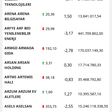
TEKNOLOJILERI
ARENA ARENA
20,36
1,50
13.841.017,54
BILGISAYAR
ARFYE ARF BIO
29,98
-3,17
YENILENEBILIR
441.709.862,00
ENERJI
ARMGD ARMADA
192,10
-2,78
170.037.149,30
GIDA
ARSAN ARSAN
3,31
0,30
17.714.780,33
HOLDING
ARTMS ARTEMIS
38,18
-0,83
35.468.792,80
HALI
ARZUM ARZUM EV
1,60
1,27
10.395.587,10
ALETLERI
-2,55
ASELS ASELSAN
10.246.118.338,50
353,75