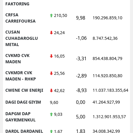
FAKTORING
CRFSA
210,50
9,98
190.296.859,10
CARREFOURSA
CUSAN
24,24
-1,06
CUHADAROGLU
8.747.542,36
METAL
CVKMD CVK
16,05
-3,31
854.438.804,79
MADEN
CVKMDR CVK
25,56
-2,89
114.920.850,80
MADEN - RHKP
-8,93
CWENE CW ENERJI
11.037.183.355,64
42,62
0,00
DAGI DAGI GIYIM
41.264.927,99
9,60
DAPGM DAP
9,03
5,00
1.312.901.953,57
GAYRIMENKUL
1,83
DARDL DARDANEL
34.008.342,99
1,67