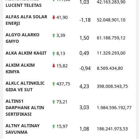
1,03
42.163.283,90
LUCENT TELETAS
ALFAS ALFA SOLAR
41,90
-1,18
52.048.901,10
ENERJI
ALGYO ALARKO
3,39
1,50
61.188.759,12
GMYO
0,49
ALKA ALKIM KAGIT
11.329.293,00
8,13
ALKIM ALKIM
15,82
-0,94
8.569.434,80
KIMYA
ALKLC ALTINKILIC
437,75
4,23
398.008.543,75
GIDA VE SUT
ALTINS1
73,21
3,03
DARPHANE ALTIN
1.984.596.192,77
SERTIFIKASI
ALTNY ALTINAY
15,97
1,08
186.241.973,53
SAVUNMA