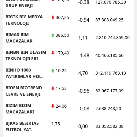
-0,38
127.076.785,30
GRUP ENERJI
BIGTK BIG MEDYA
367,25
-0,94
87.308.049,25
TEKNOLOJI
BIMAS BIM
386,50
1,11
2.810.744.859,00
MAGAZALAR
BINBN BIN ULASIM
179,40
-1,48
40.466.185,60
TEKNOLOJILERI
BINHO 1000
10,24
4,70
312.119.763,13
YATIRIMLAR HOL.
BIOEN BIOTREND
17,53
-0,96
52.067.177,09
CEVRE VE ENERJI
BIZIM BIZIM
24,06
-0,08
2.638.248,20
MAGAZALARI
BJKAS BESIKTAS
1,75
0,00
83.058.582,38
FUTBOL YAT.