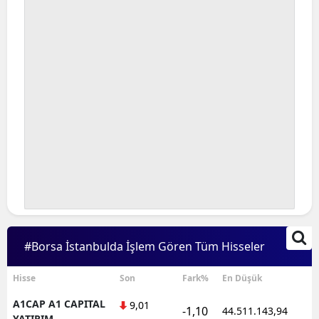
#Borsa İstanbulda İşlem Gören Tüm Hisseler
Hisse
Son
Fark%
En Düşük
A1CAP A1 CAPITAL
9,01
-1,10
44.511.143,94
YATIRIM