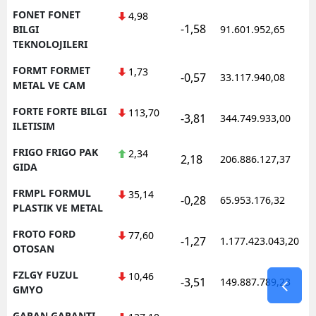
FONET FONET
4,98
-1,58
BILGI
91.601.952,65
TEKNOLOJILERI
FORMT FORMET
1,73
-0,57
33.117.940,08
METAL VE CAM
FORTE FORTE BILGI
113,70
-3,81
344.749.933,00
ILETISIM
FRIGO FRIGO PAK
2,34
2,18
206.886.127,37
GIDA
FRMPL FORMUL
35,14
-0,28
65.953.176,32
PLASTIK VE METAL
FROTO FORD
77,60
-1,27
1.177.423.043,20
OTOSAN
FZLGY FUZUL
10,46
-3,51
149.887.789,23
GMYO
GARAN GARANTI