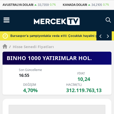
KANADA DOLARI
34,2105
0.7%
İSVIÇRE FRANKI
59,1201
0.89%
YUA
cretsiz
Bursaspor'a şampiyonlukla veda etti: Çocukluk hayalini gerçekleşti
/
Hisse Senedi Fiyatları
BINHO 1000 YATIRIMLAR HOL.
Son Güncelleme
FİYAT
16:55
10,24
DEĞİŞİM
HACİM(TL)
4,70%
312.119.763,13