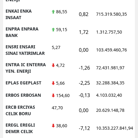
ENKAI ENKA
86,55
0,82
715.319.580,35
INSAAT
ENPRA ENPARA
59,15
1,72
1.312.757,50
BANK
ENSRI ENSARI
5,27
0,00
103.459.460,76
SINAI YATIRIMLAR
ENTRA IC ENTERRA
4,72
-1,26
72.431.981,97
YEN. ENERJI
-2,25
EPLAS EGEPLAST
32.288.384,35
5,66
-0,13
ERBOS ERBOSAN
4.103.032,40
154,60
ERCB ERCIYAS
47,70
0,00
20.629.148,78
CELIK BORU
EREGL EREGLI
38,60
-7,12
10.353.227.841,94
DEMIR CELIK