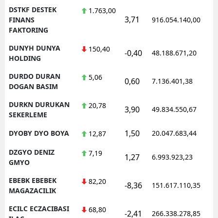
DSTKF DESTEK
1.763,00
3,71
FINANS
916.054.140,00
FAKTORING
DUNYH DUNYA
150,40
-0,40
48.188.671,20
HOLDING
DURDO DURAN
5,06
0,60
7.136.401,38
DOGAN BASIM
DURKN DURUKAN
20,78
3,90
49.834.550,67
SEKERLEME
1,50
DYOBY DYO BOYA
20.047.683,44
12,87
DZGYO DENIZ
7,19
1,27
6.993.923,23
GMYO
EBEBK EBEBEK
82,20
-8,36
151.617.110,35
MAGAZACILIK
ECILC ECZACIBASI
68,80
-2,41
266.338.278,85