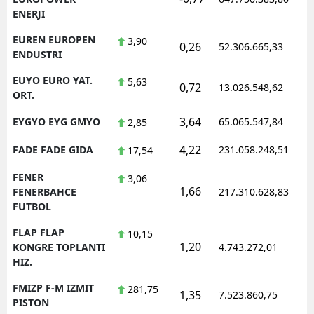
ENERJI
EUREN EUROPEN
3,90
0,26
52.306.665,33
ENDUSTRI
EUYO EURO YAT.
5,63
0,72
13.026.548,62
ORT.
3,64
EYGYO EYG GMYO
65.065.547,84
2,85
4,22
FADE FADE GIDA
231.058.248,51
17,54
FENER
3,06
1,66
FENERBAHCE
217.310.628,83
FUTBOL
FLAP FLAP
10,15
1,20
KONGRE TOPLANTI
4.743.272,01
HIZ.
FMIZP F-M IZMIT
281,75
1,35
7.523.860,75
PISTON