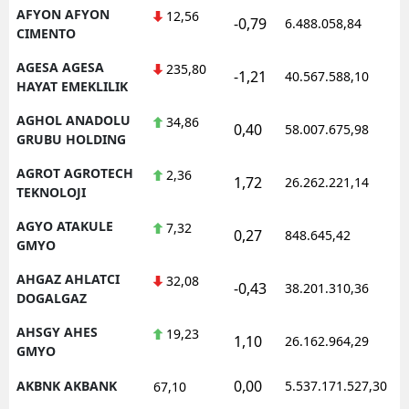
AFYON AFYON
12,56
-0,79
6.488.058,84
CIMENTO
AGESA AGESA
235,80
-1,21
40.567.588,10
HAYAT EMEKLILIK
AGHOL ANADOLU
34,86
0,40
58.007.675,98
GRUBU HOLDING
AGROT AGROTECH
2,36
1,72
26.262.221,14
TEKNOLOJI
AGYO ATAKULE
7,32
0,27
848.645,42
GMYO
AHGAZ AHLATCI
32,08
-0,43
38.201.310,36
DOGALGAZ
AHSGY AHES
19,23
1,10
26.162.964,29
GMYO
0,00
AKBNK AKBANK
5.537.171.527,30
67,10