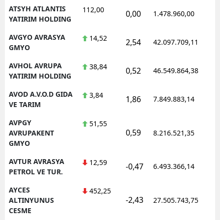
ATSYH ATLANTIS
112,00
0,00
1.478.960,00
YATIRIM HOLDING
AVGYO AVRASYA
14,52
2,54
42.097.709,11
GMYO
AVHOL AVRUPA
38,84
0,52
46.549.864,38
YATIRIM HOLDING
AVOD A.V.O.D GIDA
3,84
1,86
7.849.883,14
VE TARIM
AVPGY
51,55
0,59
AVRUPAKENT
8.216.521,35
GMYO
AVTUR AVRASYA
12,59
-0,47
6.493.366,14
PETROL VE TUR.
AYCES
452,25
-2,43
ALTINYUNUS
27.505.743,75
CESME