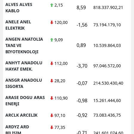
ALVES ALVES
2,15
8,59
818.337.902,21
KABLO
ANELE ANEL
120,00
-1,56
73.194.179,10
ELEKTRIK
ANGEN ANATOLIA
9,09
0,89
TANI VE
10.539.864,03
BIYOTEKNOLOJI
ANHYT ANADOLU
112,00
-3,70
97.046.572,00
HAYAT EMEK.
ANSGR ANADOLU
28,20
-0,07
214.530.430,40
SIGORTA
ARASE DOGU ARAS
110,90
-0,98
15.261.444,60
ENERJI
-0,92
ARCLK ARCELIK
73.083.436,75
97,10
ARDYZ ARD
77,35
-0,71
BILISIM
241.601.074,60