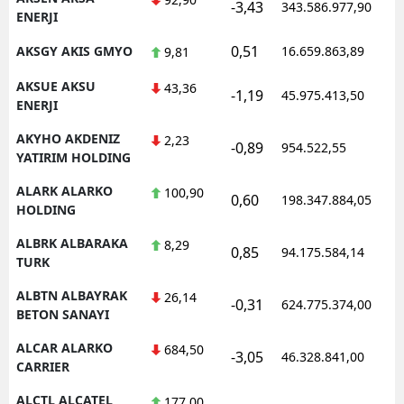
-3,43
343.586.977,90
ENERJI
0,51
AKSGY AKIS GMYO
16.659.863,89
9,81
AKSUE AKSU
43,36
-1,19
45.975.413,50
ENERJI
AKYHO AKDENIZ
2,23
-0,89
954.522,55
YATIRIM HOLDING
ALARK ALARKO
100,90
0,60
198.347.884,05
HOLDING
ALBRK ALBARAKA
8,29
0,85
94.175.584,14
TURK
ALBTN ALBAYRAK
26,14
-0,31
624.775.374,00
BETON SANAYI
ALCAR ALARKO
684,50
-3,05
46.328.841,00
CARRIER
ALCTL ALCATEL
177,00