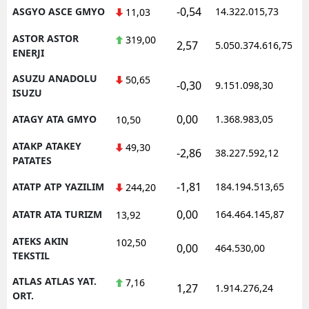
-0,54
ASGYO ASCE GMYO
14.322.015,73
1
11,03
ASTOR ASTOR
319,00
2,57
5.050.374.616,75
1
ENERJI
ASUZU ANADOLU
50,65
-0,30
9.151.098,30
1
ISUZU
0,00
ATAGY ATA GMYO
1.368.983,05
1
10,50
ATAKP ATAKEY
49,30
-2,86
38.227.592,12
1
PATATES
-1,81
ATATP ATP YAZILIM
184.194.513,65
1
244,20
0,00
ATATR ATA TURIZM
164.464.145,87
1
13,92
ATEKS AKIN
102,50
0,00
464.530,00
1
TEKSTIL
ATLAS ATLAS YAT.
7,16
1,27
1.914.276,24
1
ORT.