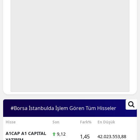
#Borsa İstanbulda İşlem Gören Tüm Hisseler
Hisse
Son
Fark%
En Düşük
A1CAP A1 CAPITAL
9,12
1,45
42.023.553,88
1
YATIRIM