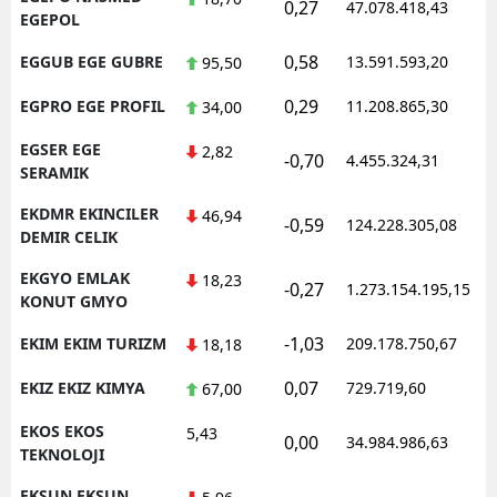
0,27
47.078.418,43
1
EGEPOL
0,58
EGGUB EGE GUBRE
13.591.593,20
1
95,50
0,29
EGPRO EGE PROFIL
11.208.865,30
1
34,00
EGSER EGE
2,82
-0,70
4.455.324,31
1
SERAMIK
EKDMR EKINCILER
46,94
-0,59
124.228.305,08
1
DEMIR CELIK
EKGYO EMLAK
18,23
-0,27
1.273.154.195,15
1
KONUT GMYO
-1,03
EKIM EKIM TURIZM
209.178.750,67
1
18,18
0,07
EKIZ EKIZ KIMYA
729.719,60
1
67,00
EKOS EKOS
5,43
0,00
34.984.986,63
1
TEKNOLOJI
EKSUN EKSUN