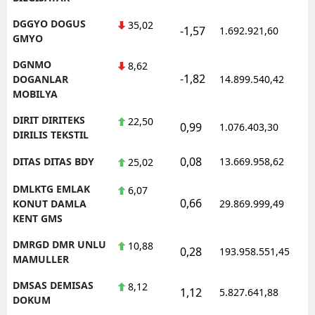
DGGYO DOGUS
35,02
-1,57
1.692.921,60
1
GMYO
DGNMO
8,62
-1,82
1
DOGANLAR
14.899.540,42
MOBILYA
DIRIT DIRITEKS
22,50
0,99
1.076.403,30
1
DIRILIS TEKSTIL
0,08
DITAS DITAS BDY
13.669.958,62
1
25,02
DMLKTG EMLAK
6,07
0,66
1
KONUT DAMLA
29.869.999,49
KENT GMS
DMRGD DMR UNLU
10,88
0,28
193.958.551,45
1
MAMULLER
DMSAS DEMISAS
8,12
1,12
5.827.641,88
1
DOKUM