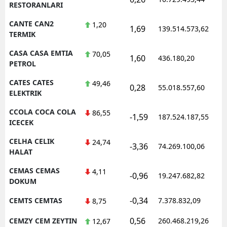
RESTORANLARI
CANTE CAN2
1,20
1,69
139.514.573,62
1
TERMIK
CASA CASA EMTIA
70,05
1,60
436.180,20
1
PETROL
CATES CATES
49,46
0,28
55.018.557,60
1
ELEKTRIK
CCOLA COCA COLA
86,55
-1,59
187.524.187,55
1
ICECEK
CELHA CELIK
24,74
-3,36
74.269.100,06
1
HALAT
CEMAS CEMAS
4,11
-0,96
19.247.682,82
1
DOKUM
-0,34
CEMTS CEMTAS
7.378.832,09
1
8,75
0,56
CEMZY CEM ZEYTIN
260.468.219,26
1
12,67