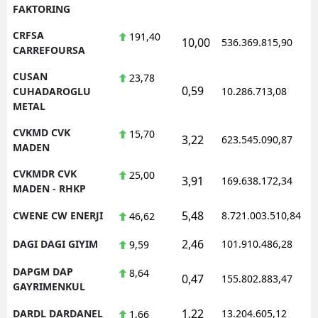
FAKTORING
CRFSA
191,40
10,00
536.369.815,90
1
CARREFOURSA
CUSAN
23,78
0,59
1
CUHADAROGLU
10.286.713,08
METAL
CVKMD CVK
15,70
3,22
623.545.090,87
1
MADEN
CVKMDR CVK
25,00
3,91
169.638.172,34
1
MADEN - RHKP
5,48
CWENE CW ENERJI
8.721.003.510,84
1
46,62
2,46
DAGI DAGI GIYIM
101.910.486,28
1
9,59
DAPGM DAP
8,64
0,47
155.802.883,47
1
GAYRIMENKUL
1,22
DARDL DARDANEL
13.204.605,12
1
1,66