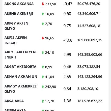
-0,47
AKCNS AKCANSA
50.076.476,20
1
233,50
0,60
AKENR AKENERJI
43.340.606,71
1
10,09
AKFGY AKFEN
2,70
0,75
14.527.608,18
1
GMYO
AKFIS AKFEN
96,65
-1,68
169.008.897,35
1
INSAAT
AKFYE AKFEN YEN.
24,10
2,99
143.398.603,66
1
ENERJI
0,46
AKGRT AKSIGORTA
33.073.382,54
1
6,55
2,55
AKHAN AKHAN UN
143.128.264,96
1
41,04
AKMGY AKMERKEZ
242,90
0,54
3.180.208,10
1
GMYO
1,36
AKSA AKSA
181.926.672,22
1
12,70
AKSEN AKSA
99,40