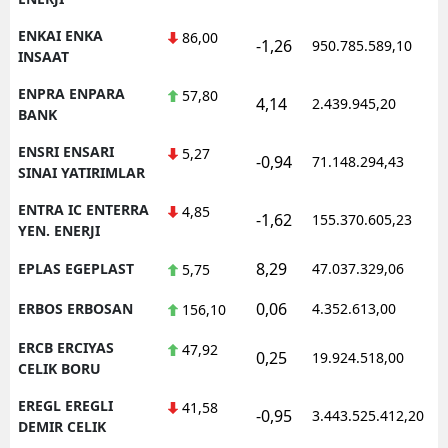
ENKAI ENKA
86,00
-1,26
950.785.589,10
1
INSAAT
ENPRA ENPARA
57,80
4,14
2.439.945,20
1
BANK
ENSRI ENSARI
5,27
-0,94
71.148.294,43
1
SINAI YATIRIMLAR
ENTRA IC ENTERRA
4,85
-1,62
155.370.605,23
1
YEN. ENERJI
8,29
EPLAS EGEPLAST
47.037.329,06
1
5,75
0,06
ERBOS ERBOSAN
4.352.613,00
1
156,10
ERCB ERCIYAS
47,92
0,25
19.924.518,00
1
CELIK BORU
EREGL EREGLI
41,58
-0,95
3.443.525.412,20
1
DEMIR CELIK