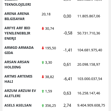
TEKNOLOJILERI
ARENA ARENA
20,18
0,00
11.805.867,06
1
BILGISAYAR
ARFYE ARF BIO
30,74
-0,58
1
YENILENEBILIR
50.731.710,36
ENERJI
ARMGD ARMADA
195,50
-1,41
104.681.975,40
1
GIDA
ARSAN ARSAN
3,30
0,61
20.098.158,97
1
HOLDING
ARTMS ARTEMIS
38,82
-6,41
103.000.037,54
1
HALI
ARZUM ARZUM EV
1,59
0,63
16.258.147,46
1
ALETLERI
2,74
ASELS ASELSAN
9.404.909.608,75
1
356,25