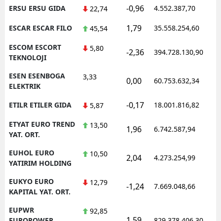
-0,96
ERSU ERSU GIDA
4.552.387,70
1
22,74
1,79
ESCAR ESCAR FILO
35.558.254,60
1
45,54
ESCOM ESCORT
5,80
-2,36
394.728.130,90
1
TEKNOLOJI
ESEN ESENBOGA
3,33
0,00
60.753.632,34
1
ELEKTRIK
-0,17
ETILR ETILER GIDA
18.001.816,82
1
5,87
ETYAT EURO TREND
13,50
1,96
6.742.587,94
1
YAT. ORT.
EUHOL EURO
10,50
2,04
4.273.254,99
1
YATIRIM HOLDING
EUKYO EURO
12,79
-1,24
7.669.048,66
1
KAPITAL YAT. ORT.
EUPWR
92,85
1,59
1
EUROPOWER
829.378.406,30