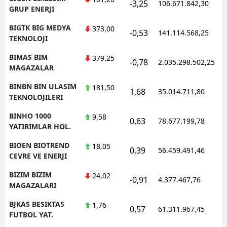
-3,25
106.671.842,30
1
GRUP ENERJI
BIGTK BIG MEDYA
373,00
-0,53
141.114.568,25
1
TEKNOLOJI
BIMAS BIM
379,25
-0,78
2.035.298.502,25
1
MAGAZALAR
BINBN BIN ULASIM
181,50
1,68
35.014.711,80
1
TEKNOLOJILERI
BINHO 1000
9,58
0,63
78.677.199,78
1
YATIRIMLAR HOL.
BIOEN BIOTREND
18,05
0,39
56.459.491,46
1
CEVRE VE ENERJI
BIZIM BIZIM
24,02
-0,91
4.377.467,76
1
MAGAZALARI
BJKAS BESIKTAS
1,76
0,57
61.311.967,45
1
FUTBOL YAT.