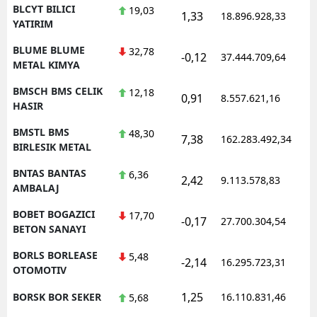
BLCYT BILICI
19,03
1,33
18.896.928,33
1
YATIRIM
BLUME BLUME
32,78
-0,12
37.444.709,64
1
METAL KIMYA
BMSCH BMS CELIK
12,18
0,91
8.557.621,16
1
HASIR
BMSTL BMS
48,30
7,38
162.283.492,34
1
BIRLESIK METAL
BNTAS BANTAS
6,36
2,42
9.113.578,83
1
AMBALAJ
BOBET BOGAZICI
17,70
-0,17
27.700.304,54
1
BETON SANAYI
BORLS BORLEASE
5,48
-2,14
16.295.723,31
1
OTOMOTIV
1,25
BORSK BOR SEKER
16.110.831,46
1
5,68