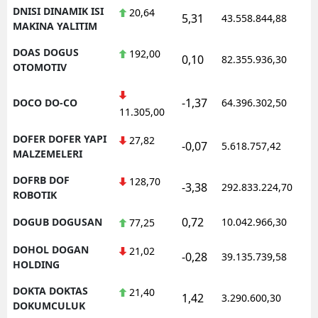
DNISI DINAMIK ISI
20,64
5,31
43.558.844,88
1
MAKINA YALITIM
DOAS DOGUS
192,00
0,10
82.355.936,30
1
OTOMOTIV
-1,37
DOCO DO-CO
64.396.302,50
1
11.305,00
DOFER DOFER YAPI
27,82
-0,07
5.618.757,42
1
MALZEMELERI
DOFRB DOF
128,70
-3,38
292.833.224,70
1
ROBOTIK
0,72
DOGUB DOGUSAN
10.042.966,30
1
77,25
DOHOL DOGAN
21,02
-0,28
39.135.739,58
1
HOLDING
DOKTA DOKTAS
21,40
1,42
3.290.600,30
1
DOKUMCULUK