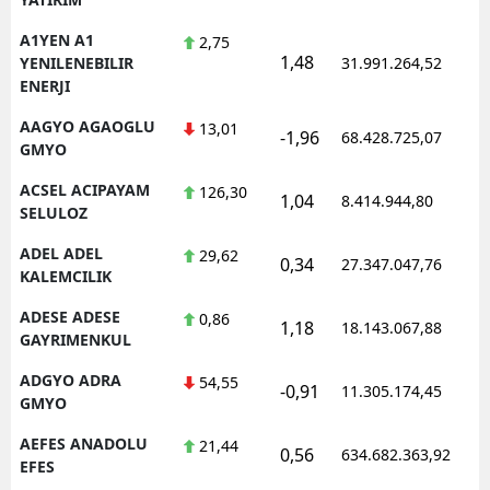
A1YEN A1
2,75
1,48
1
YENILENEBILIR
31.991.264,52
ENERJI
AAGYO AGAOGLU
13,01
-1,96
68.428.725,07
1
GMYO
ACSEL ACIPAYAM
126,30
1,04
8.414.944,80
1
SELULOZ
ADEL ADEL
29,62
0,34
27.347.047,76
1
KALEMCILIK
ADESE ADESE
0,86
1,18
18.143.067,88
1
GAYRIMENKUL
ADGYO ADRA
54,55
-0,91
11.305.174,45
1
GMYO
AEFES ANADOLU
21,44
0,56
634.682.363,92
1
EFES