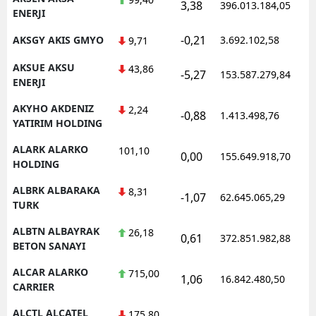
3,38
396.013.184,05
1
ENERJI
-0,21
AKSGY AKIS GMYO
3.692.102,58
1
9,71
AKSUE AKSU
43,86
-5,27
153.587.279,84
1
ENERJI
AKYHO AKDENIZ
2,24
-0,88
1.413.498,76
1
YATIRIM HOLDING
ALARK ALARKO
101,10
0,00
155.649.918,70
1
HOLDING
ALBRK ALBARAKA
8,31
-1,07
62.645.065,29
1
TURK
ALBTN ALBAYRAK
26,18
0,61
372.851.982,88
1
BETON SANAYI
ALCAR ALARKO
715,00
1,06
16.842.480,50
1
CARRIER
ALCTL ALCATEL
175,80