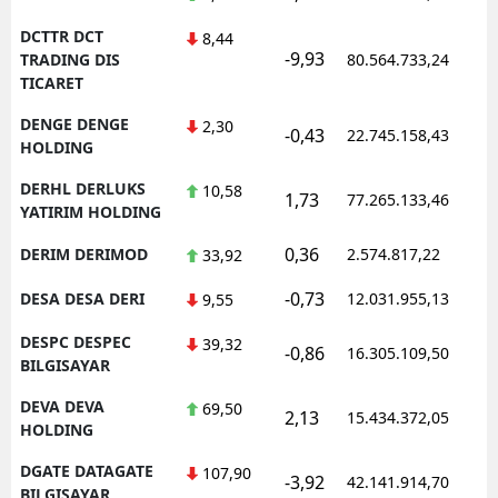
DCTTR DCT
8,44
-9,93
1
TRADING DIS
80.564.733,24
TICARET
DENGE DENGE
2,30
-0,43
22.745.158,43
1
HOLDING
DERHL DERLUKS
10,58
1,73
77.265.133,46
1
YATIRIM HOLDING
0,36
DERIM DERIMOD
2.574.817,22
1
33,92
-0,73
DESA DESA DERI
12.031.955,13
1
9,55
DESPC DESPEC
39,32
-0,86
16.305.109,50
1
BILGISAYAR
DEVA DEVA
69,50
2,13
15.434.372,05
1
HOLDING
DGATE DATAGATE
107,90
-3,92
42.141.914,70
1
BILGISAYAR