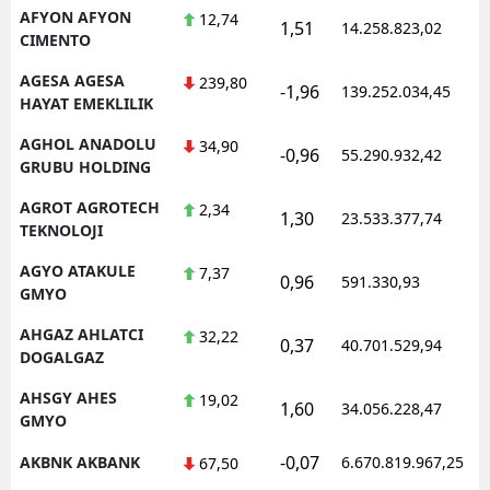
AFYON AFYON
12,74
1,51
14.258.823,02
1
CIMENTO
AGESA AGESA
239,80
-1,96
139.252.034,45
1
HAYAT EMEKLILIK
AGHOL ANADOLU
34,90
-0,96
55.290.932,42
1
GRUBU HOLDING
AGROT AGROTECH
2,34
1,30
23.533.377,74
1
TEKNOLOJI
AGYO ATAKULE
7,37
0,96
591.330,93
1
GMYO
AHGAZ AHLATCI
32,22
0,37
40.701.529,94
1
DOGALGAZ
AHSGY AHES
19,02
1,60
34.056.228,47
1
GMYO
-0,07
AKBNK AKBANK
6.670.819.967,25
1
67,50