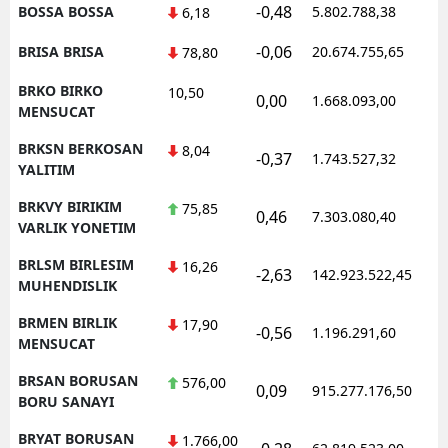
-0,48
BOSSA BOSSA
5.802.788,38
1
6,18
-0,06
BRISA BRISA
20.674.755,65
1
78,80
BRKO BIRKO
10,50
0,00
1.668.093,00
1
MENSUCAT
BRKSN BERKOSAN
8,04
-0,37
1.743.527,32
1
YALITIM
BRKVY BIRIKIM
75,85
0,46
7.303.080,40
1
VARLIK YONETIM
BRLSM BIRLESIM
16,26
-2,63
142.923.522,45
1
MUHENDISLIK
BRMEN BIRLIK
17,90
-0,56
1.196.291,60
1
MENSUCAT
BRSAN BORUSAN
576,00
0,09
915.277.176,50
1
BORU SANAYI
BRYAT BORUSAN
1.766,00