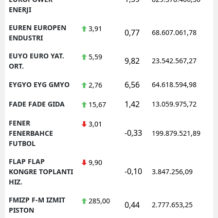
ENERJI
EUREN EUROPEN
3,91
0,77
68.607.061,78
1
ENDUSTRI
EUYO EURO YAT.
5,59
9,82
23.542.567,27
1
ORT.
6,56
EYGYO EYG GMYO
64.618.594,98
1
2,76
1,42
FADE FADE GIDA
13.059.975,72
1
15,67
FENER
3,01
-0,33
1
FENERBAHCE
199.879.521,89
FUTBOL
FLAP FLAP
9,90
-0,10
1
KONGRE TOPLANTI
3.847.256,09
HIZ.
FMIZP F-M IZMIT
285,00
0,44
2.777.653,25
1
PISTON