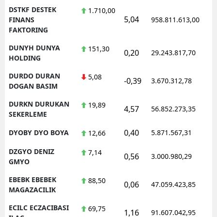
DSTKF DESTEK
1.710,00
5,04
1
FINANS
958.811.613,00
FAKTORING
DUNYH DUNYA
151,30
0,20
29.243.817,70
1
HOLDING
DURDO DURAN
5,08
-0,39
3.670.312,78
1
DOGAN BASIM
DURKN DURUKAN
19,89
4,57
56.852.273,35
1
SEKERLEME
0,40
DYOBY DYO BOYA
5.871.567,31
1
12,66
DZGYO DENIZ
7,14
0,56
3.000.980,29
1
GMYO
EBEBK EBEBEK
88,50
0,06
47.059.423,85
1
MAGAZACILIK
ECILC ECZACIBASI
69,75
1,16
91.607.042,95
1