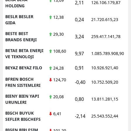
13,09
2,11
126.106.179,87
1
HOLDING
BESLR BESLER
12,38
0,24
21.720.615,23
1
GIDA
BESTE BEST
29,30
3,24
259.417.141,78
1
BRANDS ENERJI
BETAE BETA ENERJI
108,60
9,97
1.085.789.908,90
1
VE TEKNOLOJI
0,91
BEYAZ BEYAZ FILO
10.926.921,40
1
24,28
BFREN BOSCH
124,70
-0,40
10.752.509,20
1
FREN SISTEMLERI
BIENY BIEN YAPI
20,08
0,80
13.811.281,15
1
URUNLERI
BIGCH BUYUK
6,41
-2,14
25.543.552,44
1
SEFLER BIGCHEFS
BIGEN BIRLESIM
101,20