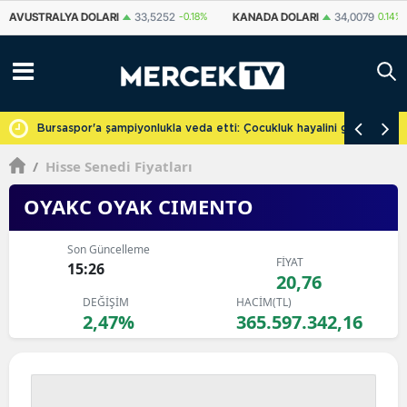
KANADA DOLARI
34,0079
0.14%
İSVIÇRE FRANKI
58,8027
-0.26%
cretsiz
Bursaspor'a şampiyonlukla veda etti: Çocukluk hayalini gerçekleşti
/
Hisse Senedi Fiyatları
OYAKC OYAK CIMENTO
Son Güncelleme
FİYAT
15:26
20,76
DEĞİŞİM
HACİM(TL)
2,47%
365.597.342,16