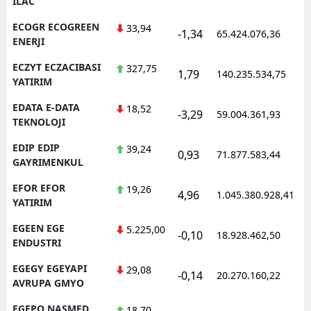
ILAC
ECOGR ECOGREEN
33,94
-1,34
65.424.076,36
1
ENERJI
ECZYT ECZACIBASI
327,75
1,79
140.235.534,75
1
YATIRIM
EDATA E-DATA
18,52
-3,29
59.004.361,93
1
TEKNOLOJI
EDIP EDIP
39,24
0,93
71.877.583,44
1
GAYRIMENKUL
EFOR EFOR
19,26
4,96
1.045.380.928,41
1
YATIRIM
EGEEN EGE
5.225,00
-0,10
18.928.462,50
1
ENDUSTRI
EGEGY EGEYAPI
29,08
-0,14
20.270.160,22
1
AVRUPA GMYO
EGEPO NASMED
18,70