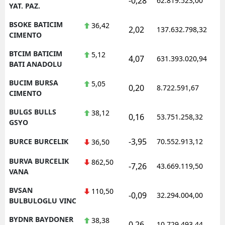
-0,28
62.819.523,00
1
YAT. PAZ.
BSOKE BATICIM
36,42
2,02
137.632.798,32
1
CIMENTO
BTCIM BATICIM
5,12
4,07
631.393.020,94
1
BATI ANADOLU
BUCIM BURSA
5,05
0,20
8.722.591,67
1
CIMENTO
BULGS BULLS
38,12
0,16
53.751.258,32
1
GSYO
-3,95
BURCE BURCELIK
70.552.913,12
1
36,50
BURVA BURCELIK
862,50
-7,26
43.669.119,50
1
VANA
BVSAN
110,50
-0,09
32.294.004,00
1
BULBULOGLU VINC
BYDNR BAYDONER
38,38
0,26
10.729.493,44
1