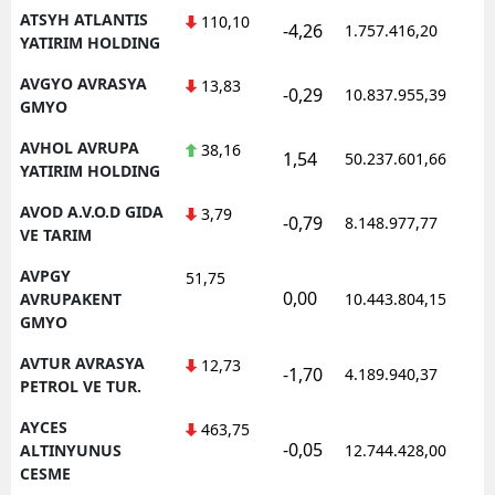
ATSYH ATLANTIS
110,10
-4,26
1.757.416,20
1
YATIRIM HOLDING
AVGYO AVRASYA
13,83
-0,29
10.837.955,39
1
GMYO
AVHOL AVRUPA
38,16
1,54
50.237.601,66
1
YATIRIM HOLDING
AVOD A.V.O.D GIDA
3,79
-0,79
8.148.977,77
1
VE TARIM
AVPGY
51,75
0,00
1
AVRUPAKENT
10.443.804,15
GMYO
AVTUR AVRASYA
12,73
-1,70
4.189.940,37
1
PETROL VE TUR.
AYCES
463,75
-0,05
1
ALTINYUNUS
12.744.428,00
CESME