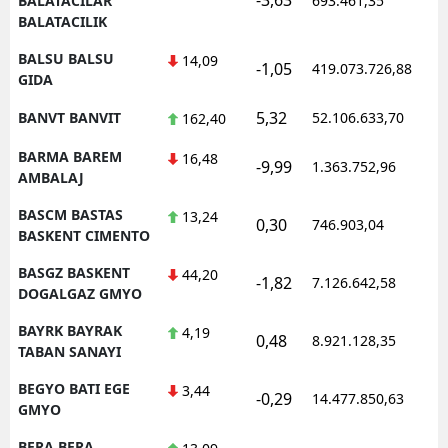
BALATACILAR
693.461,35
BALATACILIK
BALSU BALSU
14,09
-1,05
419.073.726,88
1
GIDA
5,32
BANVT BANVIT
52.106.633,70
1
162,40
BARMA BAREM
16,48
-9,99
1.363.752,96
1
AMBALAJ
BASCM BASTAS
13,24
0,30
746.903,04
1
BASKENT CIMENTO
BASGZ BASKENT
44,20
-1,82
7.126.642,58
1
DOGALGAZ GMYO
BAYRK BAYRAK
4,19
0,48
8.921.128,35
1
TABAN SANAYI
BEGYO BATI EGE
3,44
-0,29
14.477.850,63
1
GMYO
BERA BERA