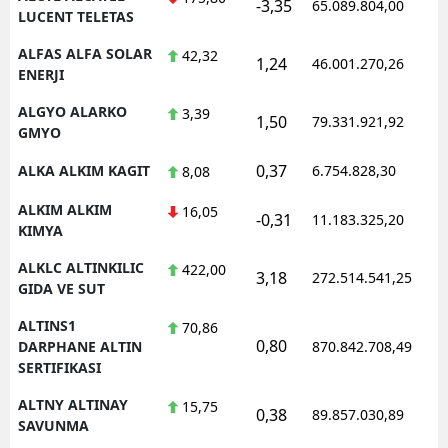
-3,35
65.089.804,00
1
LUCENT TELETAS
ALFAS ALFA SOLAR
42,32
1,24
46.001.270,26
1
ENERJI
ALGYO ALARKO
3,39
1,50
79.331.921,92
1
GMYO
0,37
ALKA ALKIM KAGIT
6.754.828,30
1
8,08
ALKIM ALKIM
16,05
-0,31
11.183.325,20
1
KIMYA
ALKLC ALTINKILIC
422,00
3,18
272.514.541,25
1
GIDA VE SUT
ALTINS1
70,86
0,80
1
DARPHANE ALTIN
870.842.708,49
SERTIFIKASI
ALTNY ALTINAY
15,75
0,38
89.857.030,89
1
SAVUNMA