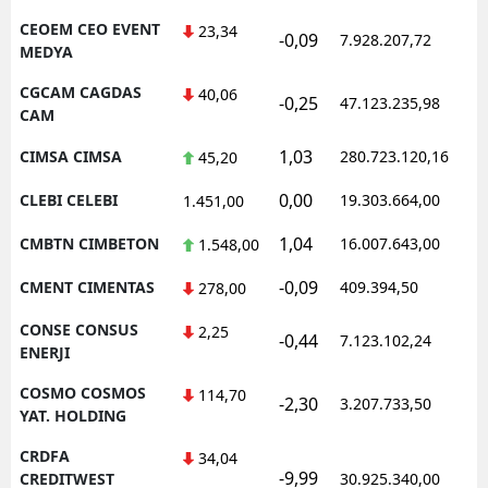
CEOEM CEO EVENT
23,34
-0,09
7.928.207,72
1
MEDYA
CGCAM CAGDAS
40,06
-0,25
47.123.235,98
1
CAM
1,03
CIMSA CIMSA
280.723.120,16
1
45,20
0,00
CLEBI CELEBI
19.303.664,00
1
1.451,00
1,04
CMBTN CIMBETON
16.007.643,00
1
1.548,00
-0,09
CMENT CIMENTAS
409.394,50
1
278,00
CONSE CONSUS
2,25
-0,44
7.123.102,24
1
ENERJI
COSMO COSMOS
114,70
-2,30
3.207.733,50
1
YAT. HOLDING
CRDFA
34,04
-9,99
1
CREDITWEST
30.925.340,00