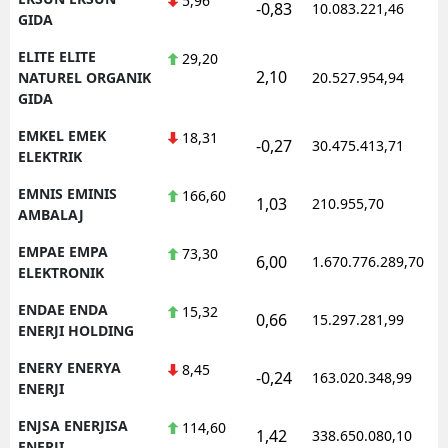
5,96
-0,83
10.083.221,46
1
GIDA
ELITE ELITE
29,20
2,10
1
NATUREL ORGANIK
20.527.954,94
GIDA
EMKEL EMEK
18,31
-0,27
30.475.413,71
1
ELEKTRIK
EMNIS EMINIS
166,60
1,03
210.955,70
1
AMBALAJ
EMPAE EMPA
73,30
6,00
1.670.776.289,70
1
ELEKTRONIK
ENDAE ENDA
15,32
0,66
15.297.281,99
1
ENERJI HOLDING
ENERY ENERYA
8,45
-0,24
163.020.348,99
1
ENERJI
ENJSA ENERJISA
114,60
1,42
338.650.080,10
1
ENERJI