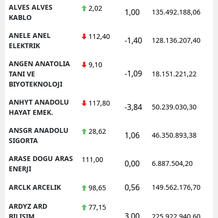
ALVES ALVES
2,02
1,00
135.492.188,06
1
KABLO
ANELE ANEL
112,40
-1,40
128.136.207,40
1
ELEKTRIK
ANGEN ANATOLIA
9,10
-1,09
1
TANI VE
18.151.221,22
BIYOTEKNOLOJI
ANHYT ANADOLU
117,80
-3,84
50.239.030,30
1
HAYAT EMEK.
ANSGR ANADOLU
28,62
1,06
46.350.893,38
1
SIGORTA
ARASE DOGU ARAS
111,00
0,00
6.887.504,20
1
ENERJI
0,56
ARCLK ARCELIK
149.562.176,70
1
98,65
ARDYZ ARD
77,15
3,00
1
BILISIM
225.922.940,60