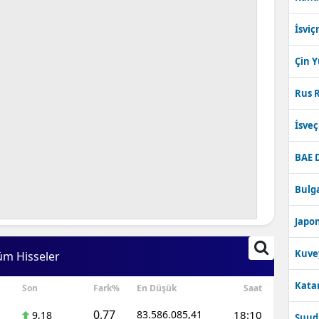
İsviç
Çin 
Rus R
İsve
BAE 
Bulga
Japon
Kuve
üm Hisseler
Katar
Son
Fark%
En Düşük
Saat
0,77
83.586.085,41
18:10
9,18
Suudi