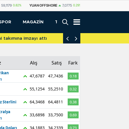
SHORE
7,0775
0.29%
YUAN
7,0812
0.29%
RUBLE
0,5825
0.65%
SPOR
MAGAZİN
TEKNOLOJİ
akımına imzayı attı
İniş takımları yere d
z
Alış
Satış
Fark
ikan
47,6787
47,7436
0.18
ı
55,1254
55,2510
0.32
64,3468
64,4811
z Sterlini
0.38
tralya
33,6898
33,7500
0.69
ı
34,1883
34,2339
da Doları
0.73