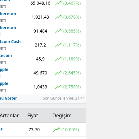
65.048,16
(0.467%)
SDT)
thereum
1.921,43
(0.678%)
SDT)
thereum
91.484
(0.585%)
)
tcoin Cash
217,2
(1.117%)
SDT)
tecoin
45,9
(1.189%)
SDT)
pple
49,670
(2.645%)
)
pple
1,0433
(2.758%)
SDT)
ü Göster
Son Güncellenme: 21:44
Artanlar
Fiyat
Değişim
73,70
(10,00%)
E