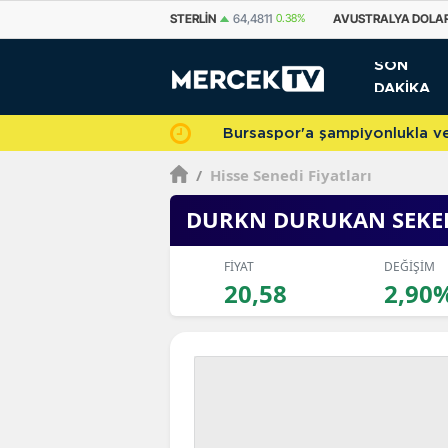
STERLIN
64,4811
0.38%
AVUSTRALYA DOLARI
33,7500
0.69%
KANA
SON
DAKİKA
Bursaspor'a şampiyonlukla veda 
/
Hisse Senedi Fiyatları
DURKN DURUKAN SEKE
FİYAT
DEĞİŞİM
20,58
2,90