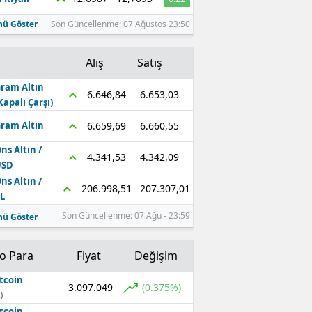
ü Göster
Son Güncellenme: 07 Ağustos 23:50
Alış
Satış
ram Altın
6.653,03
6.646,84
Kapalı Çarşı)
6.660,55
6.659,69
ram Altın
ns Altın /
4.342,09
4.341,53
USD
ns Altın /
207.307,01
206.998,51
L
Son Güncellenme: 07 Ağu - 23:59
ü Göster
to Para
Fiyat
Değişim
tcoin
3.097.049
(0.375%)
)
tcoin