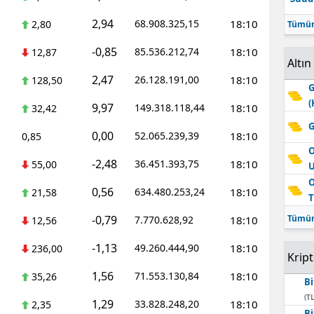
2,94
68.908.325,15
18:10
2,80
Tümün
-0,85
85.536.212,74
18:10
12,87
Altın
2,47
26.128.191,00
18:10
128,50
G
(
9,97
149.318.118,44
18:10
32,42
G
0,00
52.065.239,39
18:10
0,85
O
-2,48
36.451.393,75
18:10
55,00
O
0,56
634.480.253,24
18:10
21,58
T
-0,79
Tümün
7.770.628,92
18:10
12,56
-1,13
49.260.444,90
18:10
236,00
Krip
1,56
71.553.130,84
18:10
35,26
Bi
(TL
1,29
33.828.248,20
18:10
2,35
Bi