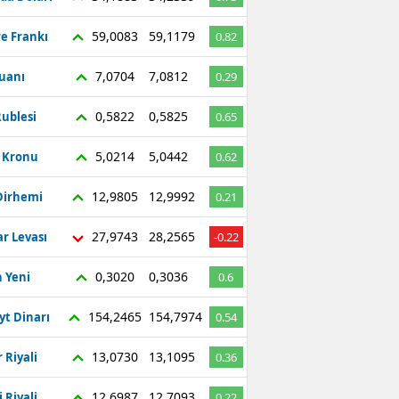
59,0083
59,1179
re Frankı
0.82
7,0704
7,0812
Yuanı
0.29
0,5822
0,5825
ublesi
0.65
5,0214
5,0442
ç Kronu
0.62
12,9805
12,9992
Dirhemi
0.21
27,9743
28,2565
r Levası
-0.22
0,3020
0,3036
 Yeni
0.6
154,2465
154,7974
yt Dinarı
0.54
13,0730
13,1095
 Riyali
0.36
12,6987
12,7093
 Riyali
0.22