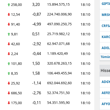
GIPT
3,20
15.894.575,15
18:10
258,00
-0,87
224.740.006,90
18:10
12,54
MRS
-4,99
497.090.250,75
18:10
91,40
CRFS
0,51
25.719.982,12
18:10
9,81
KARC
-2,92
62.947.071,68
18:10
42,60
ADEL
-0,44
1.189.420,49
18:10
2,24
Tümün
1,50
320.678.263,15
18:10
101,80
Hisse
1,58
106.449.455,94
18:10
8,35
ADGY
-1,14
692.044.692,60
18:10
25,92
-2,76
52.374.751,50
18:10
686,50
AEFE
-0,11
54.351.595,90
18:10
175,00
AFYO