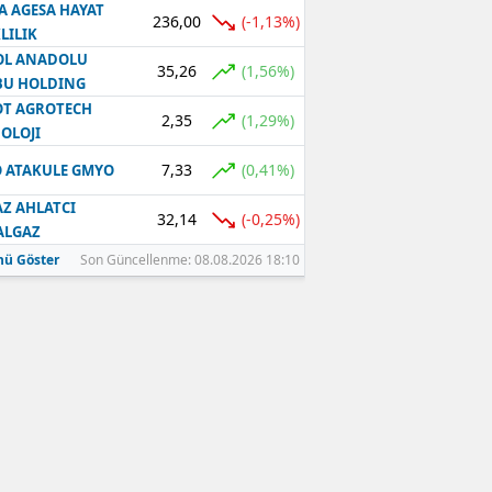
A AGESA HAYAT
236,00
(-1,13%)
LILIK
OL ANADOLU
35,26
(1,56%)
BU HOLDING
T AGROTECH
2,35
(1,29%)
OLOJI
7,33
(0,41%)
 ATAKULE GMYO
Z AHLATCI
32,14
(-0,25%)
ALGAZ
ü Göster
Son Güncellenme: 08.08.2026 18:10