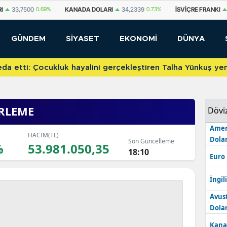
DA DOLARI
34,2339
0.73%
İSVIÇRE FRANKI
59,1179
0.82%
YUAN OFF
GÜNDEM
SİYASET
EKONOMİ
DÜNYA
etti: Çocukluk hayalini gerçekleştiren Talha Yünkuş yeni t
RLEME
Dövi
Amer
HACİM(TL)
Dolar
Son Güncelleme
%
53.981.050,35
18:10
Euro
İngili
Avus
Dolar
Kana