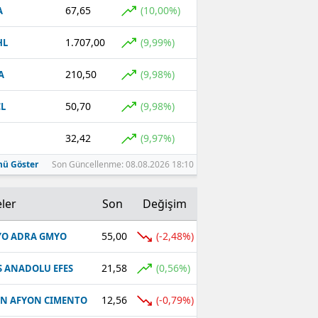
67,65
(10,00%)
A
1.707,00
(9,99%)
HL
210,50
(9,98%)
A
50,70
(9,98%)
L
32,42
(9,97%)
ü Göster
Son Güncellenme: 08.08.2026 18:10
ler
Son
Değişim
55,00
(-2,48%)
O ADRA GMYO
21,58
(0,56%)
S ANADOLU EFES
12,56
(-0,79%)
N AFYON CIMENTO