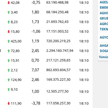
-0,75
63.190.488,98
18:10
AGES
42,08
EMEK
1,80
68.184.250,48
18:10
3,40
AGH
GRU
1,73
21.693.762,43
18:10
8,23
AGRO
TEKN
-1,06
17.151.003,52
18:10
15,80
AGYO
1,19
720.200.219,25
18:10
425,00
AHGA
2,45
I
2.294.160.747,94
18:10
72,80
DOG
Tümün
0,70
217.121.259,65
18:10
15,91
7,07
862.693.604,57
18:10
2,12
2,46
169.375.227,30
18:10
124,90
9,10
1,00
12.505.277,50
18:10
-3,78
117.058.257,30
18:10
111,90