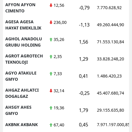
AFYON AFYON
12,56
-0,79
7.770.628,92
CIMENTO
AGESA AGESA
236,00
-1,13
49.260.444,90
HAYAT EMEKLILIK
AGHOL ANADOLU
35,26
1,56
71.553.130,84
GRUBU HOLDING
AGROT AGROTECH
2,35
1,29
33.828.248,20
TEKNOLOJI
AGYO ATAKULE
7,33
0,41
1.486.420,23
GMYO
AHGAZ AHLATCI
32,14
-0,25
45.407.680,74
DOGALGAZ
AHSGY AHES
19,36
1,79
29.155.635,80
GMYO
0,45
AKBNK AKBANK
7.971.197.000,85
67,40