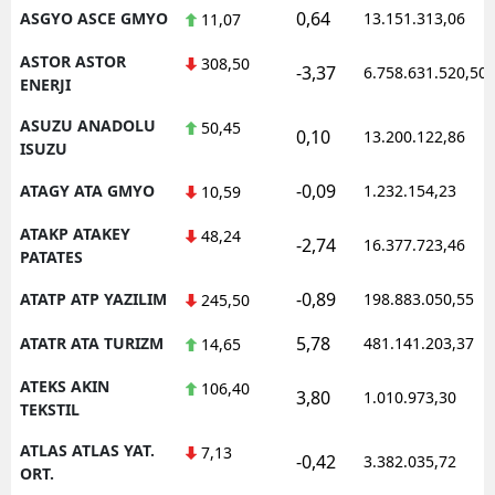
0,64
ASGYO ASCE GMYO
13.151.313,06
11,07
ASTOR ASTOR
308,50
-3,37
6.758.631.520,50
ENERJI
ASUZU ANADOLU
50,45
0,10
13.200.122,86
ISUZU
-0,09
ATAGY ATA GMYO
1.232.154,23
10,59
ATAKP ATAKEY
48,24
-2,74
16.377.723,46
PATATES
-0,89
ATATP ATP YAZILIM
198.883.050,55
245,50
5,78
ATATR ATA TURIZM
481.141.203,37
14,65
ATEKS AKIN
106,40
3,80
1.010.973,30
TEKSTIL
ATLAS ATLAS YAT.
7,13
-0,42
3.382.035,72
ORT.