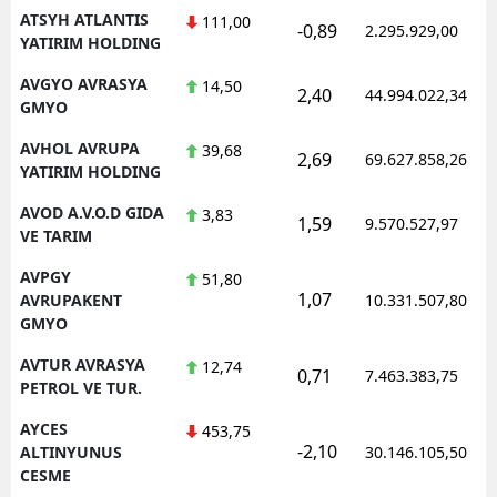
ATSYH ATLANTIS
111,00
-0,89
2.295.929,00
YATIRIM HOLDING
AVGYO AVRASYA
14,50
2,40
44.994.022,34
GMYO
AVHOL AVRUPA
39,68
2,69
69.627.858,26
YATIRIM HOLDING
AVOD A.V.O.D GIDA
3,83
1,59
9.570.527,97
VE TARIM
AVPGY
51,80
1,07
AVRUPAKENT
10.331.507,80
GMYO
AVTUR AVRASYA
12,74
0,71
7.463.383,75
PETROL VE TUR.
AYCES
453,75
-2,10
ALTINYUNUS
30.146.105,50
CESME