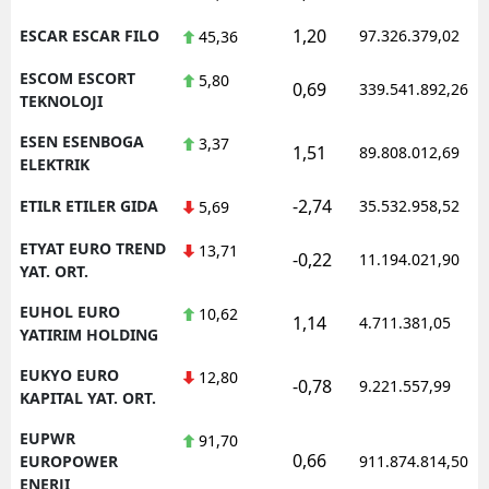
1,20
ESCAR ESCAR FILO
97.326.379,02
45,36
ESCOM ESCORT
5,80
0,69
339.541.892,26
TEKNOLOJI
ESEN ESENBOGA
3,37
1,51
89.808.012,69
ELEKTRIK
-2,74
ETILR ETILER GIDA
35.532.958,52
5,69
ETYAT EURO TREND
13,71
-0,22
11.194.021,90
YAT. ORT.
EUHOL EURO
10,62
1,14
4.711.381,05
YATIRIM HOLDING
EUKYO EURO
12,80
-0,78
9.221.557,99
KAPITAL YAT. ORT.
EUPWR
91,70
0,66
EUROPOWER
911.874.814,50
ENERJI