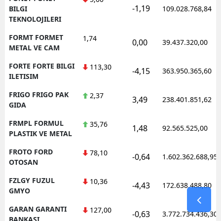
-1,19
BILGI
109.028.768,84
TEKNOLOJILERI
FORMT FORMET
1,74
0,00
39.437.320,00
METAL VE CAM
FORTE FORTE BILGI
113,30
-4,15
363.950.365,60
ILETISIM
FRIGO FRIGO PAK
2,37
3,49
238.401.851,62
GIDA
FRMPL FORMUL
35,76
1,48
92.565.525,00
PLASTIK VE METAL
FROTO FORD
78,10
-0,64
1.602.362.688,95
OTOSAN
FZLGY FUZUL
10,36
-4,43
172.638.488,80
GMYO
GARAN GARANTI
127,00
-0,63
3.772.734.436,30
BANKASI