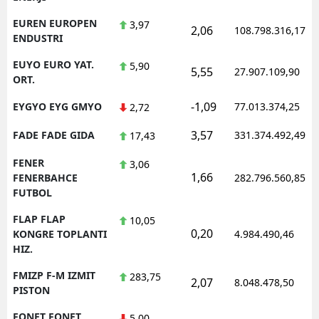
EUREN EUROPEN
3,97
2,06
108.798.316,17
ENDUSTRI
EUYO EURO YAT.
5,90
5,55
27.907.109,90
ORT.
-1,09
EYGYO EYG GMYO
77.013.374,25
2,72
3,57
FADE FADE GIDA
331.374.492,49
17,43
FENER
3,06
1,66
FENERBAHCE
282.796.560,85
FUTBOL
FLAP FLAP
10,05
0,20
KONGRE TOPLANTI
4.984.490,46
HIZ.
FMIZP F-M IZMIT
283,75
2,07
8.048.478,50
PISTON
FONET FONET
5,00