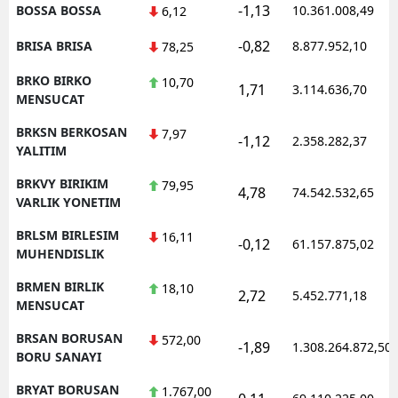
-1,13
BOSSA BOSSA
10.361.008,49
6,12
-0,82
BRISA BRISA
8.877.952,10
78,25
BRKO BIRKO
10,70
1,71
3.114.636,70
MENSUCAT
BRKSN BERKOSAN
7,97
-1,12
2.358.282,37
YALITIM
BRKVY BIRIKIM
79,95
4,78
74.542.532,65
VARLIK YONETIM
BRLSM BIRLESIM
16,11
-0,12
61.157.875,02
MUHENDISLIK
BRMEN BIRLIK
18,10
2,72
5.452.771,18
MENSUCAT
BRSAN BORUSAN
572,00
-1,89
1.308.264.872,50
BORU SANAYI
BRYAT BORUSAN
1.767,00