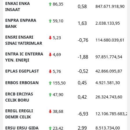
ENKAI ENKA
86,35
0,58
847.671.918,90
INSAAT
ENPRA ENPARA
59,10
1,63
2.038.133,95
BANK
ENSRI ENSARI
5,23
-0,76
114.680.039,61
SINAI YATIRIMLAR
ENTRA IC ENTERRA
4,69
-1,88
97.851.774,54
YEN. ENERJI
-0,52
EPLAS EGEPLAST
42.866.095,87
5,76
0,45
ERBOS ERBOSAN
4.921.581,30
155,50
ERCB ERCIYAS
47,90
0,42
26.324.743,60
CELIK BORU
EREGL EREGLI
38,68
-6,93
12.106.785.683,2
DEMIR CELIK
2,99
ERSU ERSU GIDA
8.513.734,00
23,42