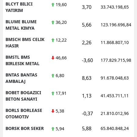
BLCYT BILICI
19,60
3,70
33.743.198,65
YATIRIM
BLUME BLUME
36,20
5,66
123.196.696,84
METAL KIMYA
BMSCH BMS CELIK
12,22
2,26
11.868.807,10
HASIR
BMSTL BMS
46,66
-3,60
177.829.715,98
BIRLESIK METAL
BNTAS BANTAS
6,80
8,63
91.678.048,63
AMBALAJ
BOBET BOGAZICI
17,91
1,13
41.453.711,11
BETON SANAYI
BORLS BORLEASE
5,38
-0,37
21.810.012,96
OTOMOTIV
5,88
BORSK BOR SEKER
65.840.848,24
5,94