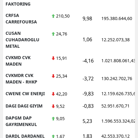
FAKTORING
CRFSA
210,50
9,98
195.380.644,60
CARREFOURSA
CUSAN
24,76
1,06
CUHADAROGLU
12.252.073,38
METAL
CVKMD CVK
15,91
-4,16
1.021.808.061,43
MADEN
CVKMDR CVK
25,34
-3,72
130.242.702,76
MADEN - RHKP
-9,83
CWENE CW ENERJI
12.159.626.735,6
42,20
-0,83
DAGI DAGI GIYIM
52.951.670,71
9,52
DAPGM DAP
9,05
5,23
1.596.553.324,02
GAYRIMENKUL
1,83
DARDL DARDANEL
42.553.370,12
1,67