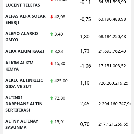
-0,11
54.351.595,90
LUCENT TELETAS
ALFAS ALFA SOLAR
42,08
-0,75
63.190.488,98
ENERJI
ALGYO ALARKO
3,40
1,80
68.184.250,48
GMYO
1,73
ALKA ALKIM KAGIT
21.693.762,43
8,23
ALKIM ALKIM
15,80
-1,06
17.151.003,52
KIMYA
ALKLC ALTINKILIC
425,00
1,19
720.200.219,25
GIDA VE SUT
ALTINS1
72,80
2,45
DARPHANE ALTIN
2.294.160.747,94
SERTIFIKASI
ALTNY ALTINAY
15,91
0,70
217.121.259,65
SAVUNMA