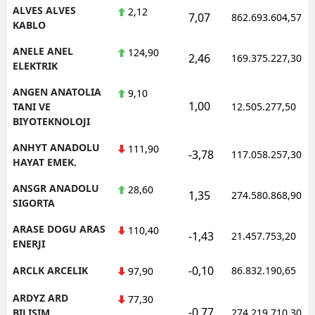
ALVES ALVES
2,12
7,07
862.693.604,57
KABLO
ANELE ANEL
124,90
2,46
169.375.227,30
ELEKTRIK
ANGEN ANATOLIA
9,10
1,00
TANI VE
12.505.277,50
BIYOTEKNOLOJI
ANHYT ANADOLU
111,90
-3,78
117.058.257,30
HAYAT EMEK.
ANSGR ANADOLU
28,60
1,35
274.580.868,90
SIGORTA
ARASE DOGU ARAS
110,40
-1,43
21.457.753,20
ENERJI
-0,10
ARCLK ARCELIK
86.832.190,65
97,90
ARDYZ ARD
77,30
-0,77
BILISIM
274.219.710,30