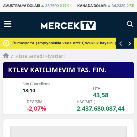
KANADA DOLARI
34,2339
0.73%
İSVIÇRE FRANKI
59,1179
0.82%
YU
cretsiz
Bursaspor'a şampiyonlukla veda etti: Çocukluk hayalini gerçekleşti
/
Hisse Senedi Fiyatları
KTLEV KATILIMEVIM TAS. FIN.
Son Güncelleme
FİYAT
18:10
43,58
DEĞİŞİM
HACİM(TL)
-2,07%
2.437.680.087,44