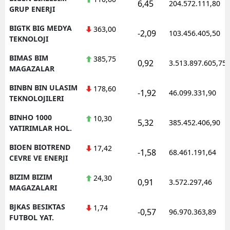
6,45
204.572.111,80
GRUP ENERJI
BIGTK BIG MEDYA
363,00
-2,09
103.456.405,50
TEKNOLOJI
BIMAS BIM
385,75
0,92
3.513.897.605,75
MAGAZALAR
BINBN BIN ULASIM
178,60
-1,92
46.099.331,90
TEKNOLOJILERI
BINHO 1000
10,30
5,32
385.452.406,90
YATIRIMLAR HOL.
BIOEN BIOTREND
17,42
-1,58
68.461.191,64
CEVRE VE ENERJI
BIZIM BIZIM
24,30
0,91
3.572.297,46
MAGAZALARI
BJKAS BESIKTAS
1,74
-0,57
96.970.363,89
FUTBOL YAT.