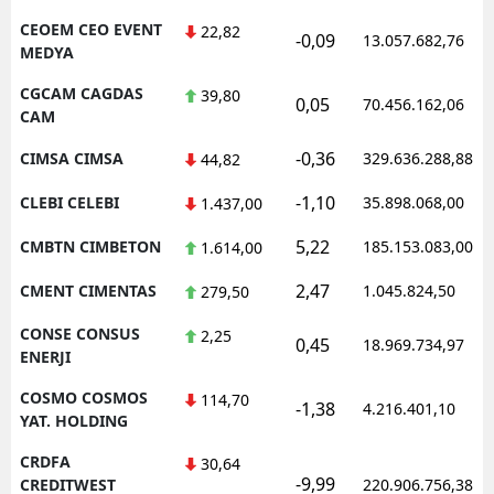
CEOEM CEO EVENT
22,82
-0,09
13.057.682,76
MEDYA
CGCAM CAGDAS
39,80
0,05
70.456.162,06
CAM
-0,36
CIMSA CIMSA
329.636.288,88
44,82
-1,10
CLEBI CELEBI
35.898.068,00
1.437,00
5,22
CMBTN CIMBETON
185.153.083,00
1.614,00
2,47
CMENT CIMENTAS
1.045.824,50
279,50
CONSE CONSUS
2,25
0,45
18.969.734,97
ENERJI
COSMO COSMOS
114,70
-1,38
4.216.401,10
YAT. HOLDING
CRDFA
30,64
-9,99
CREDITWEST
220.906.756,38