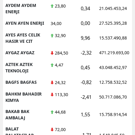
AYDEM AYDEM
23,80
0,34
21.045.453,24
ENERJI
0,00
AYEN AYEN ENERJI
27.525.395,28
34,00
AYES AYES CELIK
32,90
9,96
15.537.490,88
HASIR VE CIT
-2,32
AYGAZ AYGAZ
471.219.693,00
284,50
AZTEK AZTEK
4,47
0,45
43.048.452,97
TEKNOLOJI
-0,82
BAGFS BAGFAS
12.758.532,52
24,32
BAHKM BAHADIR
113,30
-2,41
50.717.086,70
KIMYA
BAKAB BAK
44,68
1,55
15.758.914,54
AMBALAJ
BALAT
72,00
-1,71