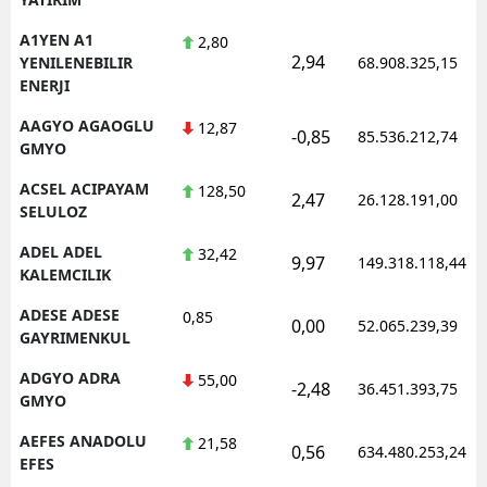
A1YEN A1
2,80
2,94
YENILENEBILIR
68.908.325,15
ENERJI
AAGYO AGAOGLU
12,87
-0,85
85.536.212,74
GMYO
ACSEL ACIPAYAM
128,50
2,47
26.128.191,00
SELULOZ
ADEL ADEL
32,42
9,97
149.318.118,44
KALEMCILIK
ADESE ADESE
0,85
0,00
52.065.239,39
GAYRIMENKUL
ADGYO ADRA
55,00
-2,48
36.451.393,75
GMYO
AEFES ANADOLU
21,58
0,56
634.480.253,24
EFES