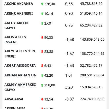
0,55
AKCNS AKCANSA
45.788.813,60
236,40
0,90
AKENR AKENERJI
51.859.410,14
10,14
AKFGY AKFEN
2,69
0,75
65.234.427,32
GMYO
AKFIS AKFEN
96,55
-1,58
143.809.048,65
INSAAT
AKFYE AKFEN YEN.
23,88
-1,57
138.770.544,92
ENERJI
-1,53
AKGRT AKSIGORTA
52.782.472,17
6,43
1,01
AKHAN AKHAN UN
208.501.289,64
42,20
AKMGY AKMERKEZ
258,00
3,20
15.894.575,15
GMYO
-0,87
AKSA AKSA
224.740.006,90
12,54
AKSEN AKSA
91,40