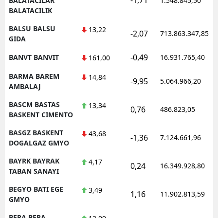
BALATACILAR
1.548.845,50
BALATACILIK
BALSU BALSU
13,22
-2,07
713.863.347,85
GIDA
-0,49
BANVT BANVIT
16.931.765,40
161,00
BARMA BAREM
14,84
-9,95
5.064.966,20
AMBALAJ
BASCM BASTAS
13,34
0,76
486.823,05
BASKENT CIMENTO
BASGZ BASKENT
43,68
-1,36
7.124.661,96
DOGALGAZ GMYO
BAYRK BAYRAK
4,17
0,24
16.349.928,80
TABAN SANAYI
BEGYO BATI EGE
3,49
1,16
11.902.813,59
GMYO
BERA BERA