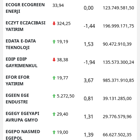
ECOGR ECOGREEN
33,94
0,00
123.749.581,50
ENERJI
ECZYT ECZACIBASI
324,25
-1,44
196.999.171,75
YATIRIM
EDATA E-DATA
19,19
1,53
90.472.910,39
TEKNOLOJI
EDIP EDIP
38,38
-1,94
135.573.300,24
GAYRIMENKUL
EFOR EFOR
19,77
3,67
985.371.910,85
YATIRIM
EGEEN EGE
5.272,50
0,81
39.131.285,00
ENDUSTRI
EGEGY EGEYAPI
29,40
1,31
29.776.579,96
AVRUPA GMYO
EGEPO NASMED
19,00
1,39
66.627.502,35
EGEPOL