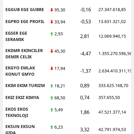
-0,16
EGGUB EGE GUBRE
27.347.618,85
95,30
-0,53
EGPRO EGE PROFIL
13.631.321,02
33,94
EGSER EGE
2,93
2,81
12.069.940,15
SERAMIK
EKDMR EKINCILER
45,30
-4,47
1.355.270.596,56
DEMIR CELIK
EKGYO EMLAK
17,94
-1,37
2.634.410.311,19
KONUT GMYO
0,89
EKIM EKIM TURIZM
333.625.168,70
18,21
0,74
EKIZ EKIZ KIMYA
357.655,50
68,50
EKOS EKOS
5,49
1,86
47.521.377,14
TEKNOLOJI
EKSUN EKSUN
6,23
3,32
42.791.974,53
GIDA