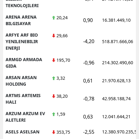
TEKNOLOJILERI
ARENA ARENA
20,24
0,90
16.381.449,10
BILGISAYAR
ARFYE ARF BIO
29,66
-4,20
YENILENEBILIR
518.871.666,06
ENERJI
ARMGD ARMADA
195,70
-0,96
214.302.490,60
GIDA
ARSAN ARSAN
3,32
0,61
21.970.628,13
HOLDING
ARTMS ARTEMIS
38,20
-0,78
42.958.188,74
HALI
ARZUM ARZUM EV
1,59
0,63
12.041.644,21
ALETLERI
-2,55
ASELS ASELSAN
12.380.970.235,5
353,75