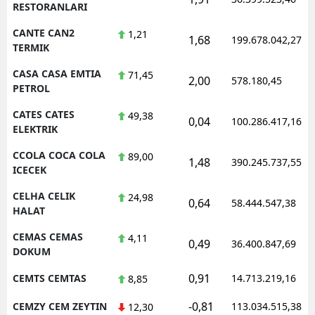
RESTORANLARI
CANTE CAN2
1,21
1,68
199.678.042,27
TERMIK
CASA CASA EMTIA
71,45
2,00
578.180,45
PETROL
CATES CATES
49,38
0,04
100.286.417,16
ELEKTRIK
CCOLA COCA COLA
89,00
1,48
390.245.737,55
ICECEK
CELHA CELIK
24,98
0,64
58.444.547,38
HALAT
CEMAS CEMAS
4,11
0,49
36.400.847,69
DOKUM
0,91
CEMTS CEMTAS
14.713.219,16
8,85
-0,81
CEMZY CEM ZEYTIN
113.034.515,38
12,30