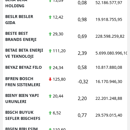
13,09
0,08
52.186.577,97
HOLDING
BESLR BESLER
12,42
0,98
19.918.755,95
GIDA
BESTE BEST
29,30
0,69
228.598.259,82
BRANDS ENERJI
BETAE BETA ENERJI
111,20
2,39
5.699.080.996,10
VE TEKNOLOJI
0,58
BEYAZ BEYAZ FILO
10.817.880,08
24,34
BFREN BOSCH
125,80
-0,32
16.170.946,30
FREN SISTEMLERI
BIENY BIEN YAPI
20,44
2,20
22.201.248,88
URUNLERI
BIGCH BUYUK
6,52
0,77
29.579.015,40
SEFLER BIGCHEFS
BIGEN BIRLESIM
110,60