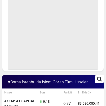
#Borsa İstanbulda İşlem Gören Tüm Hisseler
Hisse
Son
Fark%
En Düşük
A1CAP A1 CAPITAL
9,18
0,77
83.586.085,41
YATIRIM