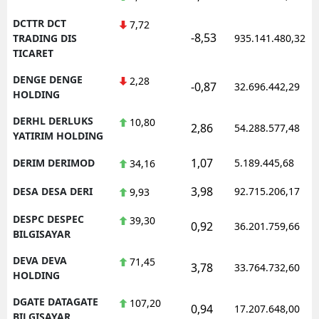
DCTTR DCT
7,72
-8,53
TRADING DIS
935.141.480,32
TICARET
DENGE DENGE
2,28
-0,87
32.696.442,29
HOLDING
DERHL DERLUKS
10,80
2,86
54.288.577,48
YATIRIM HOLDING
1,07
DERIM DERIMOD
5.189.445,68
34,16
3,98
DESA DESA DERI
92.715.206,17
9,93
DESPC DESPEC
39,30
0,92
36.201.759,66
BILGISAYAR
DEVA DEVA
71,45
3,78
33.764.732,60
HOLDING
DGATE DATAGATE
107,20
0,94
17.207.648,00
BILGISAYAR