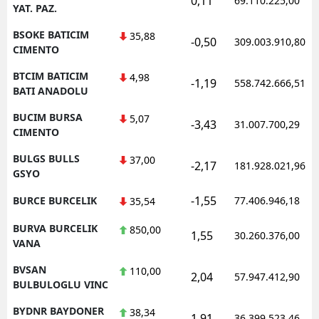
0,11
69.110.225,00
YAT. PAZ.
BSOKE BATICIM
35,88
-0,50
309.003.910,80
CIMENTO
BTCIM BATICIM
4,98
-1,19
558.742.666,51
BATI ANADOLU
BUCIM BURSA
5,07
-3,43
31.007.700,29
CIMENTO
BULGS BULLS
37,00
-2,17
181.928.021,96
GSYO
-1,55
BURCE BURCELIK
77.406.946,18
35,54
BURVA BURCELIK
850,00
1,55
30.260.376,00
VANA
BVSAN
110,00
2,04
57.947.412,90
BULBULOGLU VINC
BYDNR BAYDONER
38,34
1,91
36.399.523,46