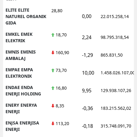
ELITE ELITE
28,80
0,00
NATUREL ORGANIK
22.015.258,14
GIDA
EMKEL EMEK
18,70
2,24
98.795.318,54
ELEKTRIK
EMNIS EMINIS
160,90
-1,29
865.831,50
AMBALAJ
EMPAE EMPA
73,70
10,00
1.458.026.107,00
ELEKTRONIK
ENDAE ENDA
16,80
9,95
129.938.107,26
ENERJI HOLDING
ENERY ENERYA
8,35
-0,36
183.215.562,02
ENERJI
ENJSA ENERJISA
113,20
-0,18
315.748.091,70
ENERJI