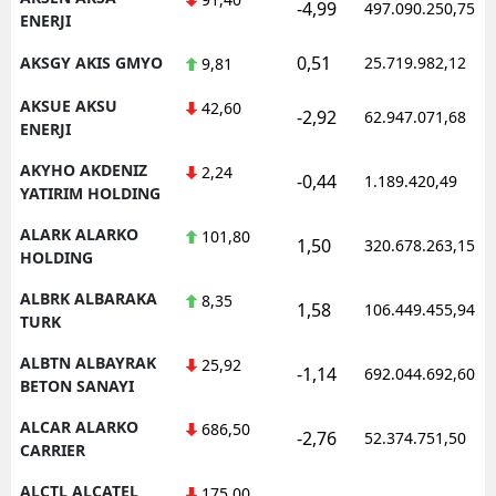
-4,99
497.090.250,75
ENERJI
0,51
AKSGY AKIS GMYO
25.719.982,12
9,81
AKSUE AKSU
42,60
-2,92
62.947.071,68
ENERJI
AKYHO AKDENIZ
2,24
-0,44
1.189.420,49
YATIRIM HOLDING
ALARK ALARKO
101,80
1,50
320.678.263,15
HOLDING
ALBRK ALBARAKA
8,35
1,58
106.449.455,94
TURK
ALBTN ALBAYRAK
25,92
-1,14
692.044.692,60
BETON SANAYI
ALCAR ALARKO
686,50
-2,76
52.374.751,50
CARRIER
ALCTL ALCATEL
175,00