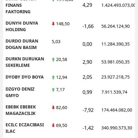
4,29
FINANS
1.424.493.073,00
FAKTORING
DUNYH DUNYA
148,50
-1,66
56.264.124,90
HOLDING
DURDO DURAN
5,03
0,00
11.284.390,35
DOGAN BASIM
DURKN DURUKAN
20,58
2,90
53.981.050,35
SEKERLEME
2,05
DYOBY DYO BOYA
23.927.218,75
12,94
DZGYO DENIZ
7,17
0,99
7.911.539,74
GMYO
EBEBK EBEBEK
82,60
-7,92
174.464.082,00
MAGAZACILIK
ECILC ECZACIBASI
69,50
-1,42
340.990.573,30
ILAC