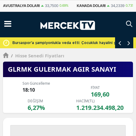
KANADA DOLARI
34,2339
0.73%
İSVIÇRE FRANKI
59,1179
0.82%
YU
cretsiz
Bursaspor'a şampiyonlukla veda etti: Çocukluk hayalini gerçekleşti
/
Hisse Senedi Fiyatları
GLRMK GULERMAK AGIR SANAYI
Son Güncelleme
FİYAT
18:10
169,60
DEĞİŞİM
HACİM(TL)
6,27%
1.219.234.498,20