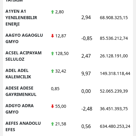
A1YEN A1
2,80
2,94
YENILENEBILIR
68.908.325,15
ENERJI
AAGYO AGAOGLU
12,87
-0,85
85.536.212,74
GMYO
ACSEL ACIPAYAM
128,50
2,47
26.128.191,00
SELULOZ
ADEL ADEL
32,42
9,97
149.318.118,44
KALEMCILIK
ADESE ADESE
0,85
0,00
52.065.239,39
GAYRIMENKUL
ADGYO ADRA
55,00
-2,48
36.451.393,75
GMYO
AEFES ANADOLU
21,58
0,56
634.480.253,24
EFES