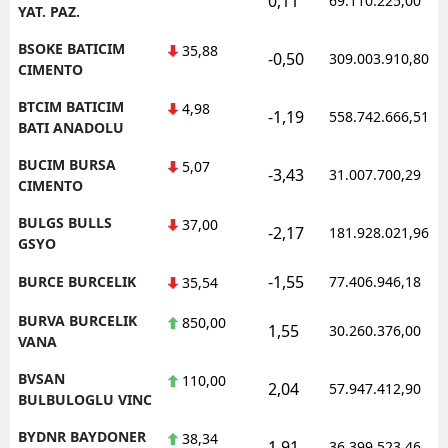
0,11
69.110.225,00
YAT. PAZ.
BSOKE BATICIM
35,88
-0,50
309.003.910,80
CIMENTO
BTCIM BATICIM
4,98
-1,19
558.742.666,51
BATI ANADOLU
BUCIM BURSA
5,07
-3,43
31.007.700,29
CIMENTO
BULGS BULLS
37,00
-2,17
181.928.021,96
GSYO
-1,55
BURCE BURCELIK
77.406.946,18
35,54
BURVA BURCELIK
850,00
1,55
30.260.376,00
VANA
BVSAN
110,00
2,04
57.947.412,90
BULBULOGLU VINC
BYDNR BAYDONER
38,34
1,91
36.399.523,46