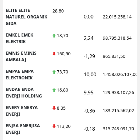
ELITE ELITE
28,80
0,00
NATUREL ORGANIK
22.015.258,14
GIDA
EMKEL EMEK
18,70
2,24
98.795.318,54
ELEKTRIK
EMNIS EMINIS
160,90
-1,29
865.831,50
AMBALAJ
EMPAE EMPA
73,70
10,00
1.458.026.107,00
ELEKTRONIK
ENDAE ENDA
16,80
9,95
129.938.107,26
ENERJI HOLDING
ENERY ENERYA
8,35
-0,36
183.215.562,02
ENERJI
ENJSA ENERJISA
113,20
-0,18
315.748.091,70
ENERJI