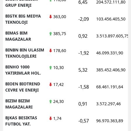
6,45
204.572.111,80
GRUP ENERJI
BIGTK BIG MEDYA
363,00
-2,09
103.456.405,50
TEKNOLOJI
BIMAS BIM
385,75
0,92
3.513.897.605,75
MAGAZALAR
BINBN BIN ULASIM
178,60
-1,92
46.099.331,90
TEKNOLOJILERI
BINHO 1000
10,30
5,32
385.452.406,90
YATIRIMLAR HOL.
BIOEN BIOTREND
17,42
-1,58
68.461.191,64
CEVRE VE ENERJI
BIZIM BIZIM
24,30
0,91
3.572.297,46
MAGAZALARI
BJKAS BESIKTAS
1,74
-0,57
96.970.363,89
FUTBOL YAT.