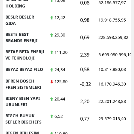
13,09
0,08
52.186.577,97
HOLDING
BESLR BESLER
12,42
0,98
19.918.755,95
GIDA
BESTE BEST
29,30
0,69
228.598.259,82
BRANDS ENERJI
BETAE BETA ENERJI
111,20
2,39
5.699.080.996,10
VE TEKNOLOJI
0,58
BEYAZ BEYAZ FILO
10.817.880,08
24,34
BFREN BOSCH
125,80
-0,32
16.170.946,30
FREN SISTEMLERI
BIENY BIEN YAPI
20,44
2,20
22.201.248,88
URUNLERI
BIGCH BUYUK
6,52
0,77
29.579.015,40
SEFLER BIGCHEFS
BIGEN BIRLESIM
110,60