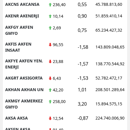
0,55
AKCNS AKCANSA
45.788.813,60
236,40
0,90
AKENR AKENERJI
51.859.410,14
10,14
AKFGY AKFEN
2,69
0,75
65.234.427,32
GMYO
AKFIS AKFEN
96,55
-1,58
143.809.048,65
INSAAT
AKFYE AKFEN YEN.
23,88
-1,57
138.770.544,92
ENERJI
-1,53
AKGRT AKSIGORTA
52.782.472,17
6,43
1,01
AKHAN AKHAN UN
208.501.289,64
42,20
AKMGY AKMERKEZ
258,00
3,20
15.894.575,15
GMYO
-0,87
AKSA AKSA
224.740.006,90
12,54
AKSEN AKSA
91,40