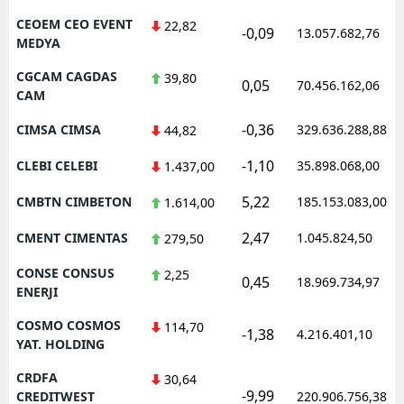
CEOEM CEO EVENT
22,82
-0,09
13.057.682,76
MEDYA
CGCAM CAGDAS
39,80
0,05
70.456.162,06
CAM
-0,36
CIMSA CIMSA
329.636.288,88
44,82
-1,10
CLEBI CELEBI
35.898.068,00
1.437,00
5,22
CMBTN CIMBETON
185.153.083,00
1.614,00
2,47
CMENT CIMENTAS
1.045.824,50
279,50
CONSE CONSUS
2,25
0,45
18.969.734,97
ENERJI
COSMO COSMOS
114,70
-1,38
4.216.401,10
YAT. HOLDING
CRDFA
30,64
-9,99
CREDITWEST
220.906.756,38