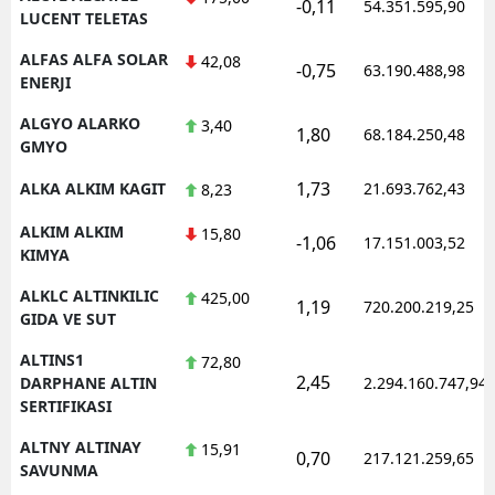
-0,11
54.351.595,90
LUCENT TELETAS
ALFAS ALFA SOLAR
42,08
-0,75
63.190.488,98
ENERJI
ALGYO ALARKO
3,40
1,80
68.184.250,48
GMYO
1,73
ALKA ALKIM KAGIT
21.693.762,43
8,23
ALKIM ALKIM
15,80
-1,06
17.151.003,52
KIMYA
ALKLC ALTINKILIC
425,00
1,19
720.200.219,25
GIDA VE SUT
ALTINS1
72,80
2,45
DARPHANE ALTIN
2.294.160.747,94
SERTIFIKASI
ALTNY ALTINAY
15,91
0,70
217.121.259,65
SAVUNMA