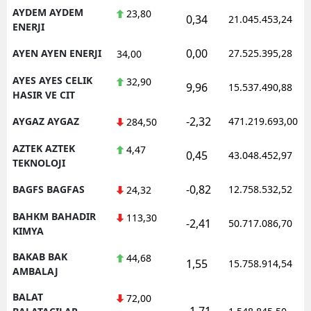
AYDEM AYDEM
23,80
0,34
21.045.453,24
ENERJI
0,00
AYEN AYEN ENERJI
27.525.395,28
34,00
AYES AYES CELIK
32,90
9,96
15.537.490,88
HASIR VE CIT
-2,32
AYGAZ AYGAZ
471.219.693,00
284,50
AZTEK AZTEK
4,47
0,45
43.048.452,97
TEKNOLOJI
-0,82
BAGFS BAGFAS
12.758.532,52
24,32
BAHKM BAHADIR
113,30
-2,41
50.717.086,70
KIMYA
BAKAB BAK
44,68
1,55
15.758.914,54
AMBALAJ
BALAT
72,00
-1,71