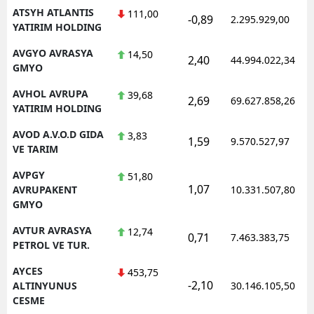
ATSYH ATLANTIS
111,00
-0,89
2.295.929,00
YATIRIM HOLDING
AVGYO AVRASYA
14,50
2,40
44.994.022,34
GMYO
AVHOL AVRUPA
39,68
2,69
69.627.858,26
YATIRIM HOLDING
AVOD A.V.O.D GIDA
3,83
1,59
9.570.527,97
VE TARIM
AVPGY
51,80
1,07
AVRUPAKENT
10.331.507,80
GMYO
AVTUR AVRASYA
12,74
0,71
7.463.383,75
PETROL VE TUR.
AYCES
453,75
-2,10
ALTINYUNUS
30.146.105,50
CESME