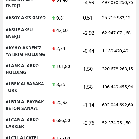
-4,99
497.090.250,75
ENERJI
0,51
AKSGY AKIS GMYO
25.719.982,12
9,81
AKSUE AKSU
42,60
-2,92
62.947.071,68
ENERJI
AKYHO AKDENIZ
2,24
-0,44
1.189.420,49
YATIRIM HOLDING
ALARK ALARKO
101,80
1,50
320.678.263,15
HOLDING
ALBRK ALBARAKA
8,35
1,58
106.449.455,94
TURK
ALBTN ALBAYRAK
25,92
-1,14
692.044.692,60
BETON SANAYI
ALCAR ALARKO
686,50
-2,76
52.374.751,50
CARRIER
ALCTL ALCATEL
175,00