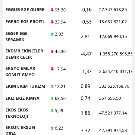
-0,16
EGGUB EGE GUBRE
27.347.618,85
95,30
-0,53
EGPRO EGE PROFIL
13.631.321,02
33,94
EGSER EGE
2,93
2,81
12.069.940,15
SERAMIK
EKDMR EKINCILER
45,30
-4,47
1.355.270.596,56
DEMIR CELIK
EKGYO EMLAK
17,94
-1,37
2.634.410.311,19
KONUT GMYO
0,89
EKIM EKIM TURIZM
333.625.168,70
18,21
0,74
EKIZ EKIZ KIMYA
357.655,50
68,50
EKOS EKOS
5,49
1,86
47.521.377,14
TEKNOLOJI
EKSUN EKSUN
6,23
3,32
42.791.974,53
GIDA