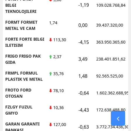
-1,19
BILGI
109.028.768,84
TEKNOLOJILERI
FORMT FORMET
1,74
0,00
39.437.320,00
METAL VE CAM
FORTE FORTE BILGI
113,30
-4,15
363.950.365,60
ILETISIM
FRIGO FRIGO PAK
2,37
3,49
238.401.851,62
GIDA
FRMPL FORMUL
35,76
1,48
92.565.525,00
PLASTIK VE METAL
FROTO FORD
78,10
-0,64
1.602.362.688,95
OTOSAN
FZLGY FUZUL
10,36
-4,43
172.638.488,80
GMYO
GARAN GARANTI
127,00
-0,63
3.772.734.436,30
BANKASI