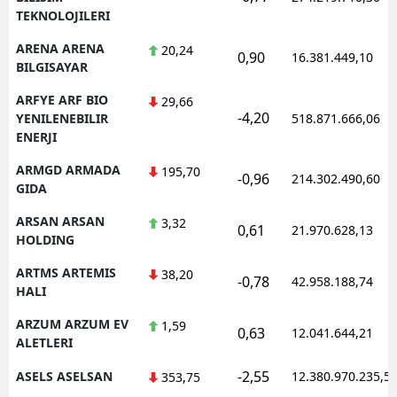
TEKNOLOJILERI
ARENA ARENA
20,24
0,90
16.381.449,10
BILGISAYAR
ARFYE ARF BIO
29,66
-4,20
YENILENEBILIR
518.871.666,06
ENERJI
ARMGD ARMADA
195,70
-0,96
214.302.490,60
GIDA
ARSAN ARSAN
3,32
0,61
21.970.628,13
HOLDING
ARTMS ARTEMIS
38,20
-0,78
42.958.188,74
HALI
ARZUM ARZUM EV
1,59
0,63
12.041.644,21
ALETLERI
-2,55
ASELS ASELSAN
12.380.970.235,5
353,75