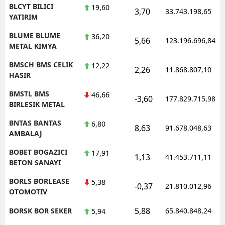
BLCYT BILICI
19,60
3,70
33.743.198,65
YATIRIM
BLUME BLUME
36,20
5,66
123.196.696,84
METAL KIMYA
BMSCH BMS CELIK
12,22
2,26
11.868.807,10
HASIR
BMSTL BMS
46,66
-3,60
177.829.715,98
BIRLESIK METAL
BNTAS BANTAS
6,80
8,63
91.678.048,63
AMBALAJ
BOBET BOGAZICI
17,91
1,13
41.453.711,11
BETON SANAYI
BORLS BORLEASE
5,38
-0,37
21.810.012,96
OTOMOTIV
5,88
BORSK BOR SEKER
65.840.848,24
5,94