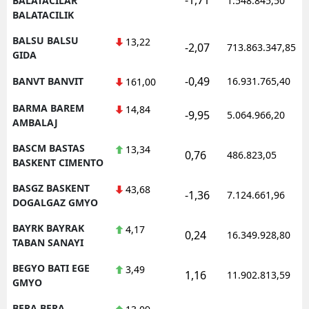
BALATACILAR
1.548.845,50
BALATACILIK
BALSU BALSU
13,22
-2,07
713.863.347,85
GIDA
-0,49
BANVT BANVIT
16.931.765,40
161,00
BARMA BAREM
14,84
-9,95
5.064.966,20
AMBALAJ
BASCM BASTAS
13,34
0,76
486.823,05
BASKENT CIMENTO
BASGZ BASKENT
43,68
-1,36
7.124.661,96
DOGALGAZ GMYO
BAYRK BAYRAK
4,17
0,24
16.349.928,80
TABAN SANAYI
BEGYO BATI EGE
3,49
1,16
11.902.813,59
GMYO
BERA BERA