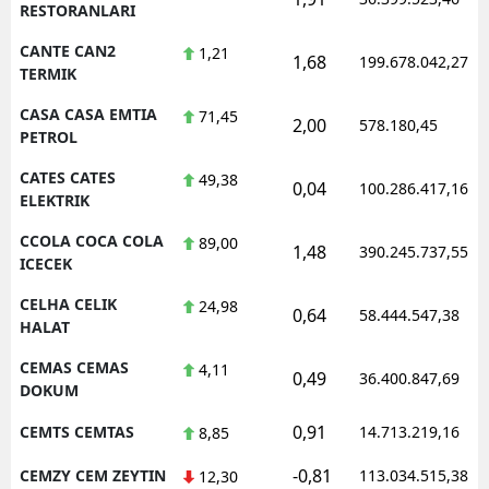
RESTORANLARI
CANTE CAN2
1,21
1,68
199.678.042,27
TERMIK
CASA CASA EMTIA
71,45
2,00
578.180,45
PETROL
CATES CATES
49,38
0,04
100.286.417,16
ELEKTRIK
CCOLA COCA COLA
89,00
1,48
390.245.737,55
ICECEK
CELHA CELIK
24,98
0,64
58.444.547,38
HALAT
CEMAS CEMAS
4,11
0,49
36.400.847,69
DOKUM
0,91
CEMTS CEMTAS
14.713.219,16
8,85
-0,81
CEMZY CEM ZEYTIN
113.034.515,38
12,30