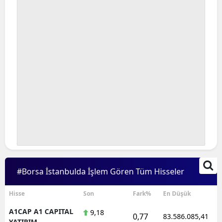
#Borsa İstanbulda İşlem Gören Tüm Hisseler
Hisse
Son
Fark%
En Düşük
A1CAP A1 CAPITAL
9,18
0,77
83.586.085,41
YATIRIM