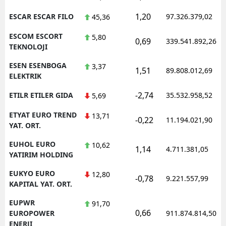
1,20
ESCAR ESCAR FILO
97.326.379,02
45,36
ESCOM ESCORT
5,80
0,69
339.541.892,26
TEKNOLOJI
ESEN ESENBOGA
3,37
1,51
89.808.012,69
ELEKTRIK
-2,74
ETILR ETILER GIDA
35.532.958,52
5,69
ETYAT EURO TREND
13,71
-0,22
11.194.021,90
YAT. ORT.
EUHOL EURO
10,62
1,14
4.711.381,05
YATIRIM HOLDING
EUKYO EURO
12,80
-0,78
9.221.557,99
KAPITAL YAT. ORT.
EUPWR
91,70
0,66
EUROPOWER
911.874.814,50
ENERJI