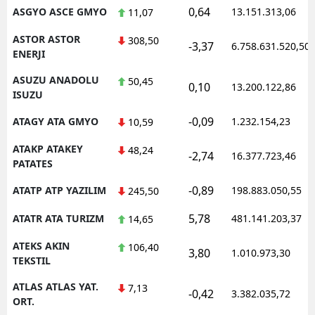
0,64
ASGYO ASCE GMYO
13.151.313,06
11,07
ASTOR ASTOR
308,50
-3,37
6.758.631.520,50
ENERJI
ASUZU ANADOLU
50,45
0,10
13.200.122,86
ISUZU
-0,09
ATAGY ATA GMYO
1.232.154,23
10,59
ATAKP ATAKEY
48,24
-2,74
16.377.723,46
PATATES
-0,89
ATATP ATP YAZILIM
198.883.050,55
245,50
5,78
ATATR ATA TURIZM
481.141.203,37
14,65
ATEKS AKIN
106,40
3,80
1.010.973,30
TEKSTIL
ATLAS ATLAS YAT.
7,13
-0,42
3.382.035,72
ORT.