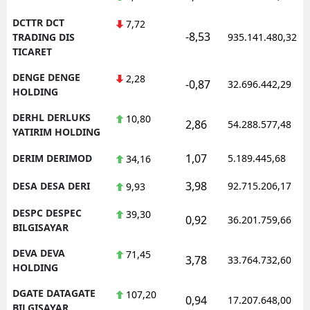
DCTTR DCT
7,72
-8,53
TRADING DIS
935.141.480,32
TICARET
DENGE DENGE
2,28
-0,87
32.696.442,29
HOLDING
DERHL DERLUKS
10,80
2,86
54.288.577,48
YATIRIM HOLDING
1,07
DERIM DERIMOD
5.189.445,68
34,16
3,98
DESA DESA DERI
92.715.206,17
9,93
DESPC DESPEC
39,30
0,92
36.201.759,66
BILGISAYAR
DEVA DEVA
71,45
3,78
33.764.732,60
HOLDING
DGATE DATAGATE
107,20
0,94
17.207.648,00
BILGISAYAR