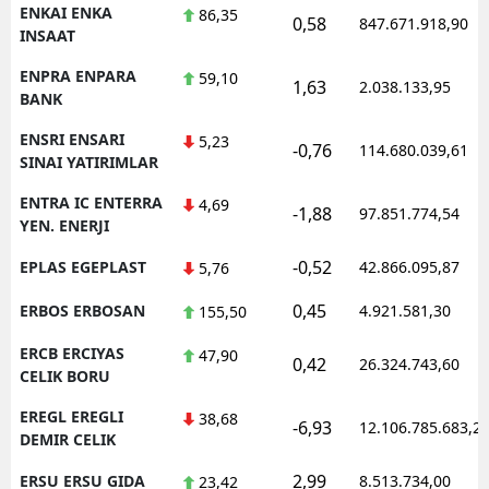
ENKAI ENKA
86,35
0,58
847.671.918,90
INSAAT
ENPRA ENPARA
59,10
1,63
2.038.133,95
BANK
ENSRI ENSARI
5,23
-0,76
114.680.039,61
SINAI YATIRIMLAR
ENTRA IC ENTERRA
4,69
-1,88
97.851.774,54
YEN. ENERJI
-0,52
EPLAS EGEPLAST
42.866.095,87
5,76
0,45
ERBOS ERBOSAN
4.921.581,30
155,50
ERCB ERCIYAS
47,90
0,42
26.324.743,60
CELIK BORU
EREGL EREGLI
38,68
-6,93
12.106.785.683,2
DEMIR CELIK
2,99
ERSU ERSU GIDA
8.513.734,00
23,42