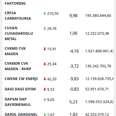
FAKTORING
CRFSA
210,50
9,98
195.380.644,60
CARREFOURSA
CUSAN
24,76
1,06
CUHADAROGLU
12.252.073,38
METAL
CVKMD CVK
15,91
-4,16
1.021.808.061,43
MADEN
CVKMDR CVK
25,34
-3,72
130.242.702,76
MADEN - RHKP
-9,83
CWENE CW ENERJI
12.159.626.735,6
42,20
-0,83
DAGI DAGI GIYIM
52.951.670,71
9,52
DAPGM DAP
9,05
5,23
1.596.553.324,02
GAYRIMENKUL
1,83
DARDL DARDANEL
42.553.370,12
1,67