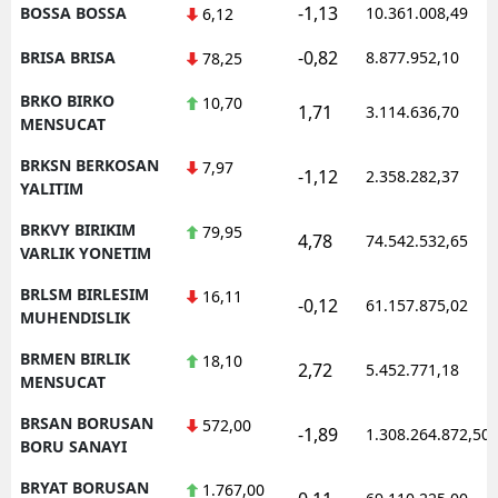
-1,13
BOSSA BOSSA
10.361.008,49
6,12
-0,82
BRISA BRISA
8.877.952,10
78,25
BRKO BIRKO
10,70
1,71
3.114.636,70
MENSUCAT
BRKSN BERKOSAN
7,97
-1,12
2.358.282,37
YALITIM
BRKVY BIRIKIM
79,95
4,78
74.542.532,65
VARLIK YONETIM
BRLSM BIRLESIM
16,11
-0,12
61.157.875,02
MUHENDISLIK
BRMEN BIRLIK
18,10
2,72
5.452.771,18
MENSUCAT
BRSAN BORUSAN
572,00
-1,89
1.308.264.872,50
BORU SANAYI
BRYAT BORUSAN
1.767,00