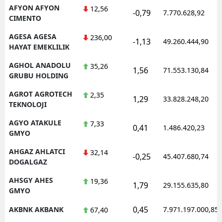
AFYON AFYON
12,56
-0,79
7.770.628,92
CIMENTO
AGESA AGESA
236,00
-1,13
49.260.444,90
HAYAT EMEKLILIK
AGHOL ANADOLU
35,26
1,56
71.553.130,84
GRUBU HOLDING
AGROT AGROTECH
2,35
1,29
33.828.248,20
TEKNOLOJI
AGYO ATAKULE
7,33
0,41
1.486.420,23
GMYO
AHGAZ AHLATCI
32,14
-0,25
45.407.680,74
DOGALGAZ
AHSGY AHES
19,36
1,79
29.155.635,80
GMYO
0,45
AKBNK AKBANK
7.971.197.000,85
67,40