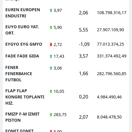
EUREN EUROPEN
3,97
2,06
108.798.316,17
ENDUSTRI
EUYO EURO YAT.
5,90
5,55
27.907.109,90
ORT.
-1,09
EYGYO EYG GMYO
77.013.374,25
2,72
3,57
FADE FADE GIDA
331.374.492,49
17,43
FENER
3,06
1,66
FENERBAHCE
282.796.560,85
FUTBOL
FLAP FLAP
10,05
0,20
KONGRE TOPLANTI
4.984.490,46
HIZ.
FMIZP F-M IZMIT
283,75
2,07
8.048.478,50
PISTON
FONET FONET
5,00