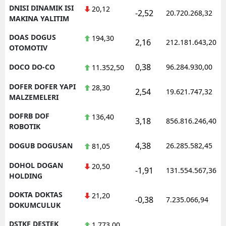
DNISI DINAMIK ISI
20,12
-2,52
20.720.268,32
MAKINA YALITIM
DOAS DOGUS
194,30
2,16
212.181.643,20
OTOMOTIV
0,38
DOCO DO-CO
96.284.930,00
11.352,50
DOFER DOFER YAPI
28,30
2,54
19.621.747,32
MALZEMELERI
DOFRB DOF
136,40
3,18
856.816.246,40
ROBOTIK
4,38
DOGUB DOGUSAN
26.285.582,45
81,05
DOHOL DOGAN
20,50
-1,91
131.554.567,36
HOLDING
DOKTA DOKTAS
21,20
-0,38
7.235.066,94
DOKUMCULUK
DSTKF DESTEK
1.773,00