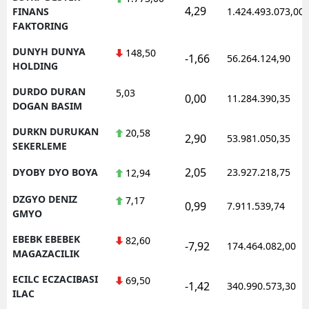
4,29
FINANS
1.424.493.073,00
FAKTORING
DUNYH DUNYA
148,50
-1,66
56.264.124,90
HOLDING
DURDO DURAN
5,03
0,00
11.284.390,35
DOGAN BASIM
DURKN DURUKAN
20,58
2,90
53.981.050,35
SEKERLEME
2,05
DYOBY DYO BOYA
23.927.218,75
12,94
DZGYO DENIZ
7,17
0,99
7.911.539,74
GMYO
EBEBK EBEBEK
82,60
-7,92
174.464.082,00
MAGAZACILIK
ECILC ECZACIBASI
69,50
-1,42
340.990.573,30
ILAC