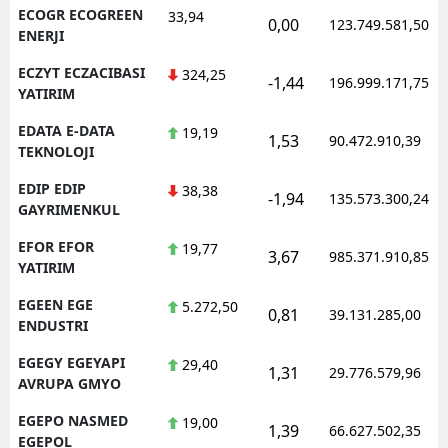
ECOGR ECOGREEN
33,94
0,00
123.749.581,50
ENERJI
ECZYT ECZACIBASI
324,25
-1,44
196.999.171,75
YATIRIM
EDATA E-DATA
19,19
1,53
90.472.910,39
TEKNOLOJI
EDIP EDIP
38,38
-1,94
135.573.300,24
GAYRIMENKUL
EFOR EFOR
19,77
3,67
985.371.910,85
YATIRIM
EGEEN EGE
5.272,50
0,81
39.131.285,00
ENDUSTRI
EGEGY EGEYAPI
29,40
1,31
29.776.579,96
AVRUPA GMYO
EGEPO NASMED
19,00
1,39
66.627.502,35
EGEPOL