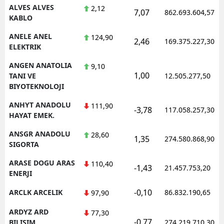
ALVES ALVES
2,12
7,07
862.693.604,57
KABLO
ANELE ANEL
124,90
2,46
169.375.227,30
ELEKTRIK
ANGEN ANATOLIA
9,10
1,00
TANI VE
12.505.277,50
BIYOTEKNOLOJI
ANHYT ANADOLU
111,90
-3,78
117.058.257,30
HAYAT EMEK.
ANSGR ANADOLU
28,60
1,35
274.580.868,90
SIGORTA
ARASE DOGU ARAS
110,40
-1,43
21.457.753,20
ENERJI
-0,10
ARCLK ARCELIK
86.832.190,65
97,90
ARDYZ ARD
77,30
-0,77
BILISIM
274.219.710,30