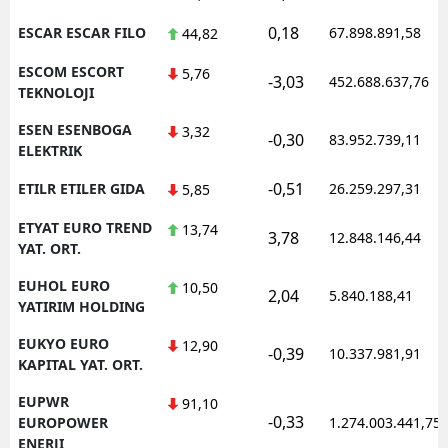
0,18
ESCAR ESCAR FILO
67.898.891,58
44,82
ESCOM ESCORT
5,76
-3,03
452.688.637,76
TEKNOLOJI
ESEN ESENBOGA
3,32
-0,30
83.952.739,11
ELEKTRIK
-0,51
ETILR ETILER GIDA
26.259.297,31
5,85
ETYAT EURO TREND
13,74
3,78
12.848.146,44
YAT. ORT.
EUHOL EURO
10,50
2,04
5.840.188,41
YATIRIM HOLDING
EUKYO EURO
12,90
-0,39
10.337.981,91
KAPITAL YAT. ORT.
EUPWR
91,10
-0,33
EUROPOWER
1.274.003.441,75
ENERJI