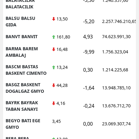
BALATACILAR
1.240.357,60
BALATACILIK
BALSU BALSU
13,50
-5,20
2.257.746.210,65
GIDA
4,93
BANVT BANVIT
74.623.991,30
161,80
BARMA BAREM
16,48
-9,99
1.756.323,04
AMBALAJ
BASCM BASTAS
13,24
0,30
1.214.225,68
BASKENT CIMENTO
BASGZ BASKENT
44,28
-1,64
13.948.785,10
DOGALGAZ GMYO
BAYRK BAYRAK
4,16
-0,24
13.676.712,70
TABAN SANAYI
BEGYO BATI EGE
3,45
0,00
23.069.307,74
GMYO
BERA BERA