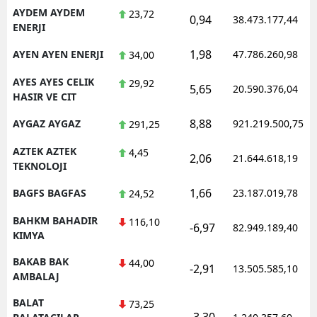
AYDEM AYDEM
23,72
0,94
38.473.177,44
ENERJI
1,98
AYEN AYEN ENERJI
47.786.260,98
34,00
AYES AYES CELIK
29,92
5,65
20.590.376,04
HASIR VE CIT
8,88
AYGAZ AYGAZ
921.219.500,75
291,25
AZTEK AZTEK
4,45
2,06
21.644.618,19
TEKNOLOJI
1,66
BAGFS BAGFAS
23.187.019,78
24,52
BAHKM BAHADIR
116,10
-6,97
82.949.189,40
KIMYA
BAKAB BAK
44,00
-2,91
13.505.585,10
AMBALAJ
BALAT
73,25
-3,30