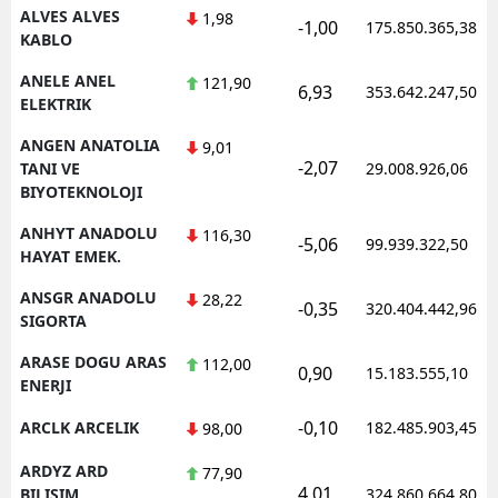
ALVES ALVES
1,98
-1,00
175.850.365,38
KABLO
ANELE ANEL
121,90
6,93
353.642.247,50
ELEKTRIK
ANGEN ANATOLIA
9,01
-2,07
TANI VE
29.008.926,06
BIYOTEKNOLOJI
ANHYT ANADOLU
116,30
-5,06
99.939.322,50
HAYAT EMEK.
ANSGR ANADOLU
28,22
-0,35
320.404.442,96
SIGORTA
ARASE DOGU ARAS
112,00
0,90
15.183.555,10
ENERJI
-0,10
ARCLK ARCELIK
182.485.903,45
98,00
ARDYZ ARD
77,90
4,01
BILISIM
324.860.664,80