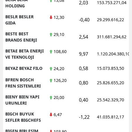
13,08
2,03
153.753.271,04
HOLDING
BESLR BESLER
12,30
-0,40
29.299.616,22
GIDA
BESTE BEST
29,10
2,54
311.681.294,62
BRANDS ENERJI
BETAE BETA ENERJI
108,60
9,97
1.120.204.380,10
VE TEKNOLOJI
0,58
BEYAZ BEYAZ FILO
15.073.853,50
24,20
BFREN BOSCH
126,20
0,80
25.826.655,20
FREN SISTEMLERI
BIENY BIEN YAPI
20,00
0,40
25.542.329,70
URUNLERI
BIGCH BUYUK
6,47
-1,22
41.035.812,17
SEFLER BIGCHEFS
BIGEN BIRLESIM
103,90