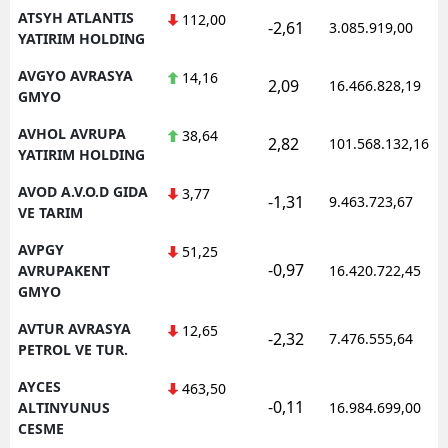
ATSYH ATLANTIS
112,00
-2,61
3.085.919,00
YATIRIM HOLDING
AVGYO AVRASYA
14,16
2,09
16.466.828,19
GMYO
AVHOL AVRUPA
38,64
2,82
101.568.132,16
YATIRIM HOLDING
AVOD A.V.O.D GIDA
3,77
-1,31
9.463.723,67
VE TARIM
AVPGY
51,25
-0,97
AVRUPAKENT
16.420.722,45
GMYO
AVTUR AVRASYA
12,65
-2,32
7.476.555,64
PETROL VE TUR.
AYCES
463,50
-0,11
ALTINYUNUS
16.984.699,00
CESME