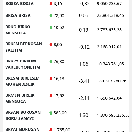
-0,32
BOSSA BOSSA
9.050.238,67
6,19
0,06
BRISA BRISA
23.861.318,45
78,90
BRKO BIRKO
10,52
0,19
2.783.633,28
MENSUCAT
BRKSN BERKOSAN
8,06
-0,12
2.168.912,01
YALITIM
BRKVY BIRIKIM
76,30
1,06
10.343.761,05
VARLIK YONETIM
BRLSM BIRLESIM
16,13
-3,41
180.313.780,26
MUHENDISLIK
BRMEN BIRLIK
17,62
-2,11
1.650.642,04
MENSUCAT
BRSAN BORUSAN
583,00
1,30
1.370.595.235,50
BORU SANAYI
BRYAT BORUSAN
1.765,00