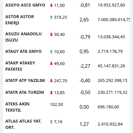
-0,81
ASGYO ASCE GMYO
19.952.927,60
11,00
ASTOR ASTOR
319,25
2,65
7.000.380.614,75
ENERJI
ASUZU ANADOLU
50,40
-0,79
13.038.344,45
ISUZU
0,95
ATAGY ATA GMYO
2.719.178,79
10,60
ATAKP ATAKEY
49,60
-2,27
45.147.831,26
PATATES
-0,40
ATATP ATP YAZILIM
265.292.398,15
247,70
-0,50
ATATR ATA TURIZM
230.271.119,32
13,85
ATEKS AKIN
102,50
0,00
696.180,00
TEKSTIL
ATLAS ATLAS YAT.
7,16
1,27
2.410.932,84
ORT.