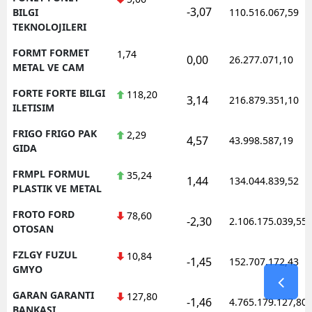
-3,07
BILGI
110.516.067,59
TEKNOLOJILERI
FORMT FORMET
1,74
0,00
26.277.071,10
METAL VE CAM
FORTE FORTE BILGI
118,20
3,14
216.879.351,10
ILETISIM
FRIGO FRIGO PAK
2,29
4,57
43.998.587,19
GIDA
FRMPL FORMUL
35,24
1,44
134.044.839,52
PLASTIK VE METAL
FROTO FORD
78,60
-2,30
2.106.175.039,55
OTOSAN
FZLGY FUZUL
10,84
-1,45
152.707.172,43
GMYO
GARAN GARANTI
127,80
-1,46
4.765.179.127,80
BANKASI