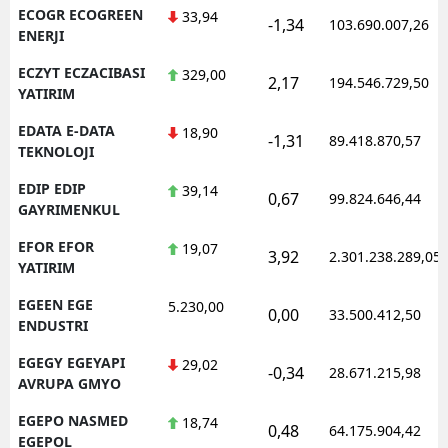
ECOGR ECOGREEN
33,94
-1,34
103.690.007,26
ENERJI
ECZYT ECZACIBASI
329,00
2,17
194.546.729,50
YATIRIM
EDATA E-DATA
18,90
-1,31
89.418.870,57
TEKNOLOJI
EDIP EDIP
39,14
0,67
99.824.646,44
GAYRIMENKUL
EFOR EFOR
19,07
3,92
2.301.238.289,05
YATIRIM
EGEEN EGE
5.230,00
0,00
33.500.412,50
ENDUSTRI
EGEGY EGEYAPI
29,02
-0,34
28.671.215,98
AVRUPA GMYO
EGEPO NASMED
18,74
0,48
64.175.904,42
EGEPOL