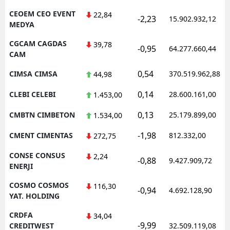
CEOEM CEO EVENT
22,84
-2,23
15.902.932,12
MEDYA
CGCAM CAGDAS
39,78
-0,95
64.277.660,44
CAM
0,54
CIMSA CIMSA
370.519.962,88
44,98
0,14
CLEBI CELEBI
28.600.161,00
1.453,00
0,13
CMBTN CIMBETON
25.179.899,00
1.534,00
-1,98
CMENT CIMENTAS
812.332,00
272,75
CONSE CONSUS
2,24
-0,88
9.427.909,72
ENERJI
COSMO COSMOS
116,30
-0,94
4.692.128,90
YAT. HOLDING
CRDFA
34,04
-9,99
CREDITWEST
32.509.119,08