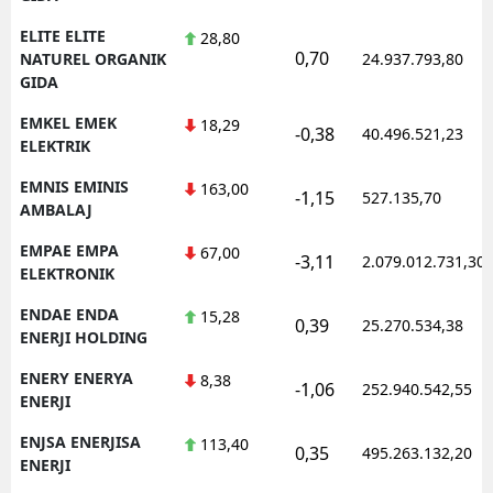
ELITE ELITE
28,80
0,70
NATUREL ORGANIK
24.937.793,80
GIDA
EMKEL EMEK
18,29
-0,38
40.496.521,23
ELEKTRIK
EMNIS EMINIS
163,00
-1,15
527.135,70
AMBALAJ
EMPAE EMPA
67,00
-3,11
2.079.012.731,30
ELEKTRONIK
ENDAE ENDA
15,28
0,39
25.270.534,38
ENERJI HOLDING
ENERY ENERYA
8,38
-1,06
252.940.542,55
ENERJI
ENJSA ENERJISA
113,40
0,35
495.263.132,20
ENERJI