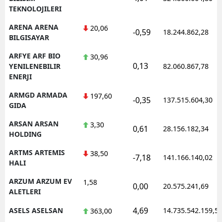
TEKNOLOJILERI
ARENA ARENA
20,06
-0,59
18.244.862,28
BILGISAYAR
ARFYE ARF BIO
30,96
0,13
YENILENEBILIR
82.060.867,78
ENERJI
ARMGD ARMADA
197,60
-0,35
137.515.604,30
GIDA
ARSAN ARSAN
3,30
0,61
28.156.182,34
HOLDING
ARTMS ARTEMIS
38,50
-7,18
141.166.140,02
HALI
ARZUM ARZUM EV
1,58
0,00
20.575.241,69
ALETLERI
4,69
ASELS ASELSAN
14.735.542.159,5
363,00