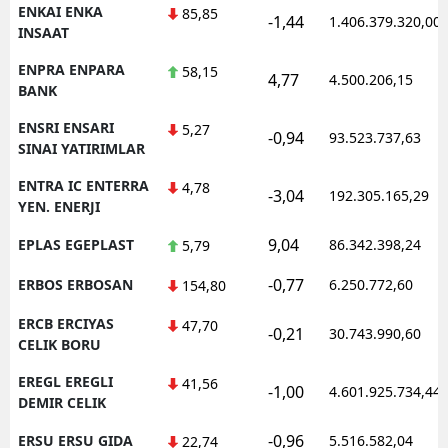
ENKAI ENKA
85,85
-1,44
1.406.379.320,00
INSAAT
ENPRA ENPARA
58,15
4,77
4.500.206,15
BANK
ENSRI ENSARI
5,27
-0,94
93.523.737,63
SINAI YATIRIMLAR
ENTRA IC ENTERRA
4,78
-3,04
192.305.165,29
YEN. ENERJI
9,04
EPLAS EGEPLAST
86.342.398,24
5,79
-0,77
ERBOS ERBOSAN
6.250.772,60
154,80
ERCB ERCIYAS
47,70
-0,21
30.743.990,60
CELIK BORU
EREGL EREGLI
41,56
-1,00
4.601.925.734,44
DEMIR CELIK
-0,96
ERSU ERSU GIDA
5.516.582,04
22,74