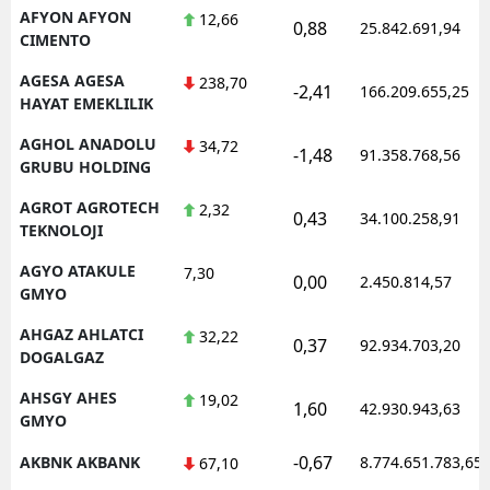
AFYON AFYON
12,66
0,88
25.842.691,94
CIMENTO
AGESA AGESA
238,70
-2,41
166.209.655,25
HAYAT EMEKLILIK
AGHOL ANADOLU
34,72
-1,48
91.358.768,56
GRUBU HOLDING
AGROT AGROTECH
2,32
0,43
34.100.258,91
TEKNOLOJI
AGYO ATAKULE
7,30
0,00
2.450.814,57
GMYO
AHGAZ AHLATCI
32,22
0,37
92.934.703,20
DOGALGAZ
AHSGY AHES
19,02
1,60
42.930.943,63
GMYO
-0,67
AKBNK AKBANK
8.774.651.783,65
67,10