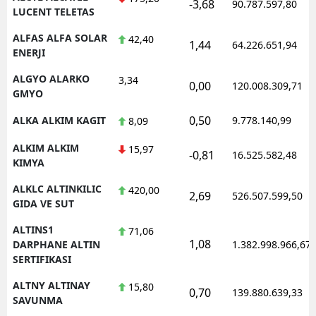
-3,68
90.787.597,80
LUCENT TELETAS
ALFAS ALFA SOLAR
42,40
1,44
64.226.651,94
ENERJI
ALGYO ALARKO
3,34
0,00
120.008.309,71
GMYO
0,50
ALKA ALKIM KAGIT
9.778.140,99
8,09
ALKIM ALKIM
15,97
-0,81
16.525.582,48
KIMYA
ALKLC ALTINKILIC
420,00
2,69
526.507.599,50
GIDA VE SUT
ALTINS1
71,06
1,08
DARPHANE ALTIN
1.382.998.966,67
SERTIFIKASI
ALTNY ALTINAY
15,80
0,70
139.880.639,33
SAVUNMA