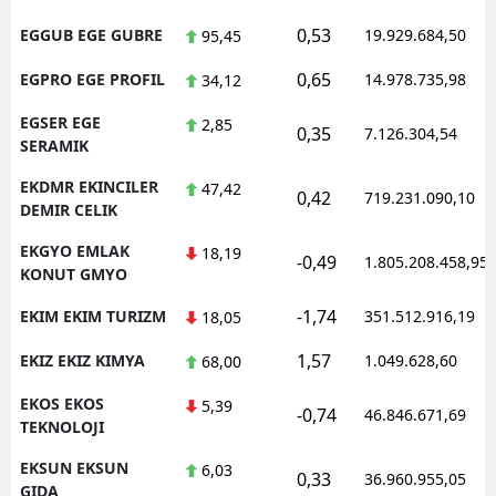
0,53
EGGUB EGE GUBRE
19.929.684,50
95,45
0,65
EGPRO EGE PROFIL
14.978.735,98
34,12
EGSER EGE
2,85
0,35
7.126.304,54
SERAMIK
EKDMR EKINCILER
47,42
0,42
719.231.090,10
DEMIR CELIK
EKGYO EMLAK
18,19
-0,49
1.805.208.458,95
KONUT GMYO
-1,74
EKIM EKIM TURIZM
351.512.916,19
18,05
1,57
EKIZ EKIZ KIMYA
1.049.628,60
68,00
EKOS EKOS
5,39
-0,74
46.846.671,69
TEKNOLOJI
EKSUN EKSUN
6,03
0,33
36.960.955,05
GIDA