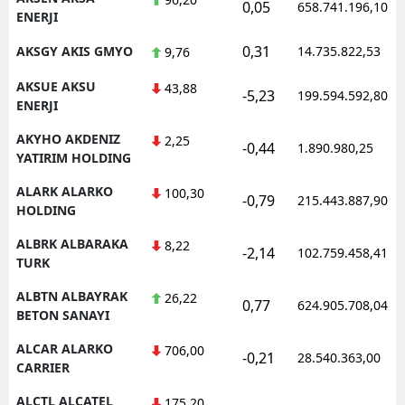
0,05
658.741.196,10
ENERJI
0,31
AKSGY AKIS GMYO
14.735.822,53
9,76
AKSUE AKSU
43,88
-5,23
199.594.592,80
ENERJI
AKYHO AKDENIZ
2,25
-0,44
1.890.980,25
YATIRIM HOLDING
ALARK ALARKO
100,30
-0,79
215.443.887,90
HOLDING
ALBRK ALBARAKA
8,22
-2,14
102.759.458,41
TURK
ALBTN ALBAYRAK
26,22
0,77
624.905.708,04
BETON SANAYI
ALCAR ALARKO
706,00
-0,21
28.540.363,00
CARRIER
ALCTL ALCATEL
175,20