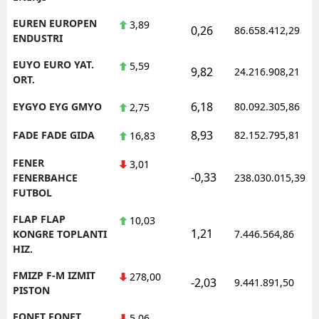
EUREN EUROPEN
3,89
0,26
86.658.412,29
ENDUSTRI
EUYO EURO YAT.
5,59
9,82
24.216.908,21
ORT.
6,18
EYGYO EYG GMYO
80.092.305,86
2,75
8,93
FADE FADE GIDA
82.152.795,81
16,83
FENER
3,01
-0,33
FENERBAHCE
238.030.015,39
FUTBOL
FLAP FLAP
10,03
1,21
KONGRE TOPLANTI
7.446.564,86
HIZ.
FMIZP F-M IZMIT
278,00
-2,03
9.441.891,50
PISTON
FONET FONET
5,06