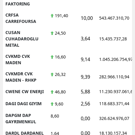
FAKTORING
CRFSA
191,40
10,00
543.467.310,70
CARREFOURSA
CUSAN
24,50
3,64
CUHADAROGLU
15.435.737,28
METAL
CVKMD CVK
16,60
9,14
1.045.206.754,97
MADEN
CVKMDR CVK
26,32
9,39
282.966.110,94
MADEN - RHKP
5,88
CWENE CW ENERJI
11.230.937.061,6
46,80
2,56
DAGI DAGI GIYIM
118.683.371,44
9,60
DAPGM DAP
8,60
0,00
326.624.976,07
GAYRIMENKUL
0,00
DARDL DARDANEL
18.130.157,34
1,64