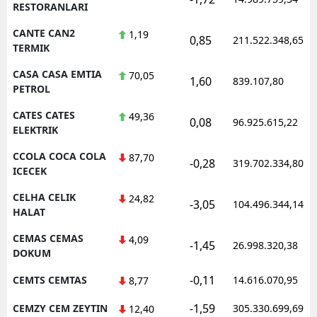
RESTORANLARI
CANTE CAN2
1,19
0,85
211.522.348,65
TERMIK
CASA CASA EMTIA
70,05
1,60
839.107,80
PETROL
CATES CATES
49,36
0,08
96.925.615,22
ELEKTRIK
CCOLA COCA COLA
87,70
-0,28
319.702.334,80
ICECEK
CELHA CELIK
24,82
-3,05
104.496.344,14
HALAT
CEMAS CEMAS
4,09
-1,45
26.998.320,38
DOKUM
-0,11
CEMTS CEMTAS
14.616.070,95
8,77
-1,59
CEMZY CEM ZEYTIN
305.330.699,69
12,40