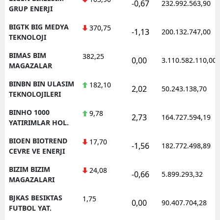
-0,67
232.992.563,90
GRUP ENERJI
BIGTK BIG MEDYA
370,75
-1,13
200.132.747,00
TEKNOLOJI
BIMAS BIM
382,25
0,00
3.110.582.110,00
MAGAZALAR
BINBN BIN ULASIM
182,10
2,02
50.243.138,70
TEKNOLOJILERI
BINHO 1000
9,78
2,73
164.727.594,19
YATIRIMLAR HOL.
BIOEN BIOTREND
17,70
-1,56
182.772.498,89
CEVRE VE ENERJI
BIZIM BIZIM
24,08
-0,66
5.899.293,32
MAGAZALARI
BJKAS BESIKTAS
1,75
0,00
90.407.704,28
FUTBOL YAT.