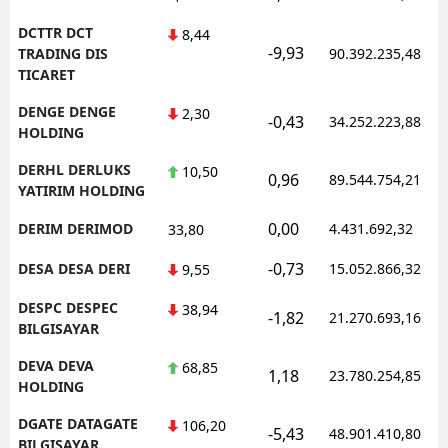
DCTTR DCT
8,44
-9,93
TRADING DIS
90.392.235,48
TICARET
DENGE DENGE
2,30
-0,43
34.252.223,88
HOLDING
DERHL DERLUKS
10,50
0,96
89.544.754,21
YATIRIM HOLDING
0,00
DERIM DERIMOD
4.431.692,32
33,80
-0,73
DESA DESA DERI
15.052.866,32
9,55
DESPC DESPEC
38,94
-1,82
21.270.693,16
BILGISAYAR
DEVA DEVA
68,85
1,18
23.780.254,85
HOLDING
DGATE DATAGATE
106,20
-5,43
48.901.410,80
BILGISAYAR