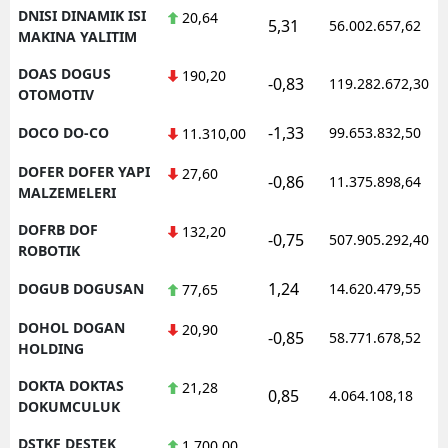
DNISI DINAMIK ISI
20,64
5,31
56.002.657,62
MAKINA YALITIM
DOAS DOGUS
190,20
-0,83
119.282.672,30
OTOMOTIV
-1,33
DOCO DO-CO
99.653.832,50
11.310,00
DOFER DOFER YAPI
27,60
-0,86
11.375.898,64
MALZEMELERI
DOFRB DOF
132,20
-0,75
507.905.292,40
ROBOTIK
1,24
DOGUB DOGUSAN
14.620.479,55
77,65
DOHOL DOGAN
20,90
-0,85
58.771.678,52
HOLDING
DOKTA DOKTAS
21,28
0,85
4.064.108,18
DOKUMCULUK
DSTKF DESTEK
1.700,00