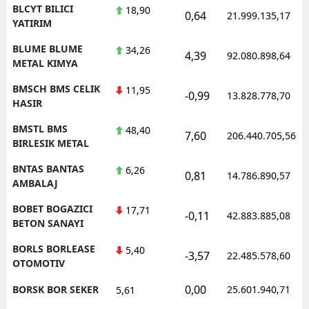
BLCYT BILICI
18,90
0,64
21.999.135,17
YATIRIM
BLUME BLUME
34,26
4,39
92.080.898,64
METAL KIMYA
BMSCH BMS CELIK
11,95
-0,99
13.828.778,70
HASIR
BMSTL BMS
48,40
7,60
206.440.705,56
BIRLESIK METAL
BNTAS BANTAS
6,26
0,81
14.786.890,57
AMBALAJ
BOBET BOGAZICI
17,71
-0,11
42.883.885,08
BETON SANAYI
BORLS BORLEASE
5,40
-3,57
22.485.578,60
OTOMOTIV
0,00
BORSK BOR SEKER
25.601.940,71
5,61