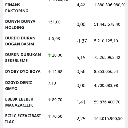
4,42
FINANS
1.880.306.080,00
FAKTORING
DUNYH DUNYA
151,00
0,00
51.443.578,40
HOLDING
DURDO DURAN
5,03
-1,37
5.210.125,10
DOGAN BASIM
DURKN DURUKAN
20,00
5,15
75.265.963,42
SEKERLEME
0,56
DYOBY DYO BOYA
8.853.056,54
12,68
DZGYO DENIZ
7,10
0,00
4.700.083,98
GMYO
EBEBK EBEBEK
89,70
1,41
59.876.400,70
MAGAZACILIK
ECILC ECZACIBASI
70,50
2,25
164.015.900,50
ILAC