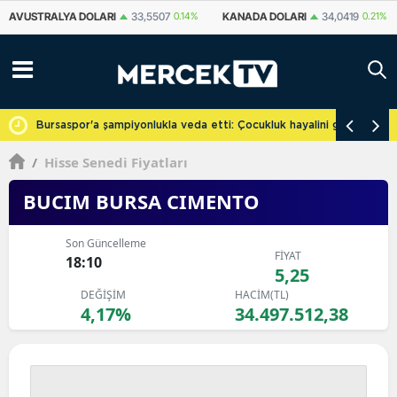
KANADA DOLARI
34,0419
0.21%
İSVIÇRE FRANKI
58,7291
0.21%
YU
cretsiz
Bursaspor'a şampiyonlukla veda etti: Çocukluk hayalini gerçekleşti
/
Hisse Senedi Fiyatları
BUCIM BURSA CIMENTO
Son Güncelleme
FİYAT
18:10
5,25
DEĞİŞİM
HACİM(TL)
4,17%
34.497.512,38