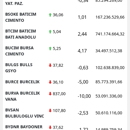
-0,34
85.294.269,00
YAT. PAZ.
BSOKE BATICIM
36,06
1,01
167.236.529,66
CIMENTO
BTCIM BATICIM
5,04
2,44
741.174.664,32
BATI ANADOLU
BUCIM BURSA
5,25
4,17
34.497.512,38
CIMENTO
BULGS BULLS
37,82
-0,63
102.638.839,00
GSYO
-5,00
BURCE BURCELIK
85.773.391,66
36,10
BURVA BURCELIK
837,00
-10,00
53.091.336,00
VANA
BVSAN
107,80
-2,53
50.610.116,00
BULBULOGLU VINC
BYDNR BAYDONER
37,62
-1,72
14.989.759,34