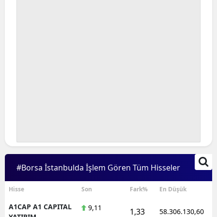
#Borsa İstanbulda İşlem Gören Tüm Hisseler
Hisse
Son
Fark%
En Düşük
A1CAP A1 CAPITAL
9,11
1,33
58.306.130,60
YATIRIM