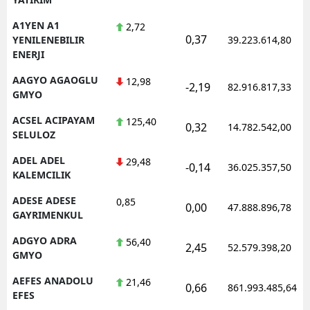
A1YEN A1
2,72
0,37
YENILENEBILIR
39.223.614,80
ENERJI
AAGYO AGAOGLU
12,98
-2,19
82.916.817,33
GMYO
ACSEL ACIPAYAM
125,40
0,32
14.782.542,00
SELULOZ
ADEL ADEL
29,48
-0,14
36.025.357,50
KALEMCILIK
ADESE ADESE
0,85
0,00
47.888.896,78
GAYRIMENKUL
ADGYO ADRA
56,40
2,45
52.579.398,20
GMYO
AEFES ANADOLU
21,46
0,66
861.993.485,64
EFES