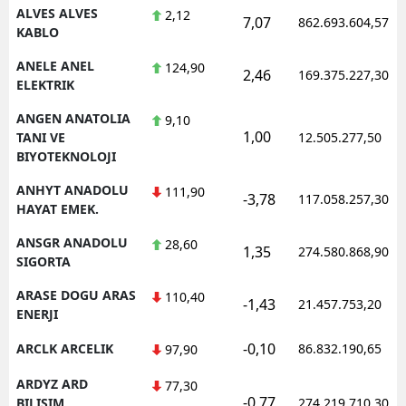
ALVES ALVES
2,12
7,07
862.693.604,57
KABLO
ANELE ANEL
124,90
2,46
169.375.227,30
ELEKTRIK
ANGEN ANATOLIA
9,10
1,00
TANI VE
12.505.277,50
BIYOTEKNOLOJI
ANHYT ANADOLU
111,90
-3,78
117.058.257,30
HAYAT EMEK.
ANSGR ANADOLU
28,60
1,35
274.580.868,90
SIGORTA
ARASE DOGU ARAS
110,40
-1,43
21.457.753,20
ENERJI
-0,10
ARCLK ARCELIK
86.832.190,65
97,90
ARDYZ ARD
77,30
-0,77
BILISIM
274.219.710,30