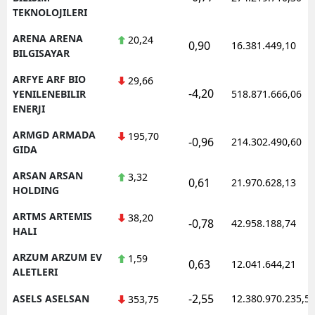
TEKNOLOJILERI
ARENA ARENA
20,24
0,90
16.381.449,10
BILGISAYAR
ARFYE ARF BIO
29,66
-4,20
YENILENEBILIR
518.871.666,06
ENERJI
ARMGD ARMADA
195,70
-0,96
214.302.490,60
GIDA
ARSAN ARSAN
3,32
0,61
21.970.628,13
HOLDING
ARTMS ARTEMIS
38,20
-0,78
42.958.188,74
HALI
ARZUM ARZUM EV
1,59
0,63
12.041.644,21
ALETLERI
-2,55
ASELS ASELSAN
12.380.970.235,5
353,75