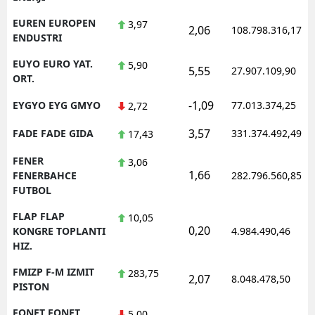
EUREN EUROPEN
3,97
2,06
108.798.316,17
ENDUSTRI
EUYO EURO YAT.
5,90
5,55
27.907.109,90
ORT.
-1,09
EYGYO EYG GMYO
77.013.374,25
2,72
3,57
FADE FADE GIDA
331.374.492,49
17,43
FENER
3,06
1,66
FENERBAHCE
282.796.560,85
FUTBOL
FLAP FLAP
10,05
0,20
KONGRE TOPLANTI
4.984.490,46
HIZ.
FMIZP F-M IZMIT
283,75
2,07
8.048.478,50
PISTON
FONET FONET
5,00