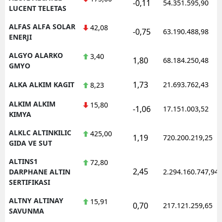
-0,11
54.351.595,90
LUCENT TELETAS
ALFAS ALFA SOLAR
42,08
-0,75
63.190.488,98
ENERJI
ALGYO ALARKO
3,40
1,80
68.184.250,48
GMYO
1,73
ALKA ALKIM KAGIT
21.693.762,43
8,23
ALKIM ALKIM
15,80
-1,06
17.151.003,52
KIMYA
ALKLC ALTINKILIC
425,00
1,19
720.200.219,25
GIDA VE SUT
ALTINS1
72,80
2,45
DARPHANE ALTIN
2.294.160.747,94
SERTIFIKASI
ALTNY ALTINAY
15,91
0,70
217.121.259,65
SAVUNMA