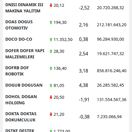
DNISI DINAMIK ISI
20,12
-2,52
20.720.268,32
MAKINA YALITIM
DOAS DOGUS
194,30
2,16
212.181.643,20
OTOMOTIV
0,38
DOCO DO-CO
96.284.930,00
11.352,50
DOFER DOFER YAPI
28,30
2,54
19.621.747,32
MALZEMELERI
DOFRB DOF
136,40
3,18
856.816.246,40
ROBOTIK
4,38
DOGUB DOGUSAN
26.285.582,45
81,05
DOHOL DOGAN
20,50
-1,91
131.554.567,36
HOLDING
DOKTA DOKTAS
21,20
-0,38
7.235.066,94
DOKUMCULUK
DSTKF DESTEK
1.773,00