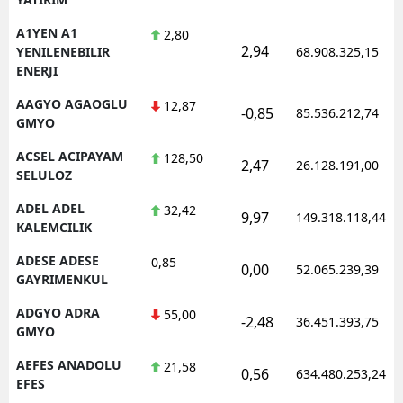
A1YEN A1
2,80
2,94
YENILENEBILIR
68.908.325,15
ENERJI
AAGYO AGAOGLU
12,87
-0,85
85.536.212,74
GMYO
ACSEL ACIPAYAM
128,50
2,47
26.128.191,00
SELULOZ
ADEL ADEL
32,42
9,97
149.318.118,44
KALEMCILIK
ADESE ADESE
0,85
0,00
52.065.239,39
GAYRIMENKUL
ADGYO ADRA
55,00
-2,48
36.451.393,75
GMYO
AEFES ANADOLU
21,58
0,56
634.480.253,24
EFES