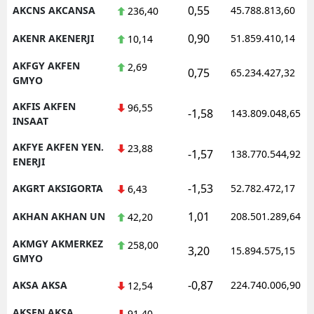
0,55
AKCNS AKCANSA
45.788.813,60
236,40
0,90
AKENR AKENERJI
51.859.410,14
10,14
AKFGY AKFEN
2,69
0,75
65.234.427,32
GMYO
AKFIS AKFEN
96,55
-1,58
143.809.048,65
INSAAT
AKFYE AKFEN YEN.
23,88
-1,57
138.770.544,92
ENERJI
-1,53
AKGRT AKSIGORTA
52.782.472,17
6,43
1,01
AKHAN AKHAN UN
208.501.289,64
42,20
AKMGY AKMERKEZ
258,00
3,20
15.894.575,15
GMYO
-0,87
AKSA AKSA
224.740.006,90
12,54
AKSEN AKSA
91,40