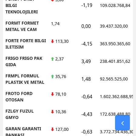
-1,19
BILGI
109.028.768,84
TEKNOLOJILERI
FORMT FORMET
1,74
0,00
39.437.320,00
METAL VE CAM
FORTE FORTE BILGI
113,30
-4,15
363.950.365,60
ILETISIM
FRIGO FRIGO PAK
2,37
3,49
238.401.851,62
GIDA
FRMPL FORMUL
35,76
1,48
92.565.525,00
PLASTIK VE METAL
FROTO FORD
78,10
-0,64
1.602.362.688,95
OTOSAN
FZLGY FUZUL
10,36
-4,43
172.638.488,80
GMYO
GARAN GARANTI
127,00
-0,63
3.772.734.436,30
BANKASI