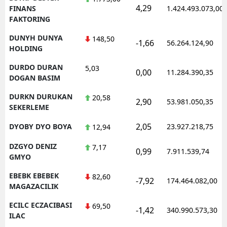
4,29
FINANS
1.424.493.073,00
FAKTORING
DUNYH DUNYA
148,50
-1,66
56.264.124,90
HOLDING
DURDO DURAN
5,03
0,00
11.284.390,35
DOGAN BASIM
DURKN DURUKAN
20,58
2,90
53.981.050,35
SEKERLEME
2,05
DYOBY DYO BOYA
23.927.218,75
12,94
DZGYO DENIZ
7,17
0,99
7.911.539,74
GMYO
EBEBK EBEBEK
82,60
-7,92
174.464.082,00
MAGAZACILIK
ECILC ECZACIBASI
69,50
-1,42
340.990.573,30
ILAC