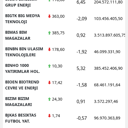
6,45
204.572.111,80
GRUP ENERJI
BIGTK BIG MEDYA
363,00
-2,09
103.456.405,50
TEKNOLOJI
BIMAS BIM
385,75
0,92
3.513.897.605,75
MAGAZALAR
BINBN BIN ULASIM
178,60
-1,92
46.099.331,90
TEKNOLOJILERI
BINHO 1000
10,30
5,32
385.452.406,90
YATIRIMLAR HOL.
BIOEN BIOTREND
17,42
-1,58
68.461.191,64
CEVRE VE ENERJI
BIZIM BIZIM
24,30
0,91
3.572.297,46
MAGAZALARI
BJKAS BESIKTAS
1,74
-0,57
96.970.363,89
FUTBOL YAT.