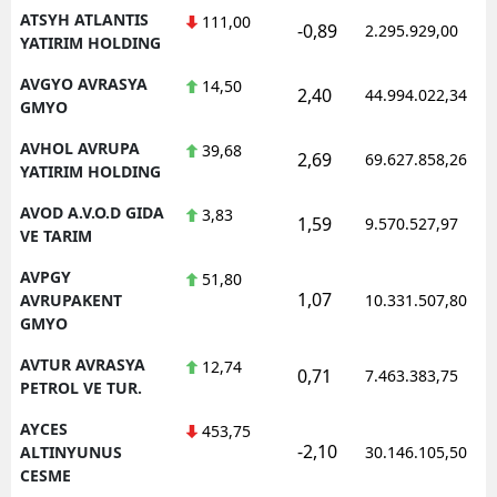
ATSYH ATLANTIS
111,00
-0,89
2.295.929,00
YATIRIM HOLDING
AVGYO AVRASYA
14,50
2,40
44.994.022,34
GMYO
AVHOL AVRUPA
39,68
2,69
69.627.858,26
YATIRIM HOLDING
AVOD A.V.O.D GIDA
3,83
1,59
9.570.527,97
VE TARIM
AVPGY
51,80
1,07
AVRUPAKENT
10.331.507,80
GMYO
AVTUR AVRASYA
12,74
0,71
7.463.383,75
PETROL VE TUR.
AYCES
453,75
-2,10
ALTINYUNUS
30.146.105,50
CESME