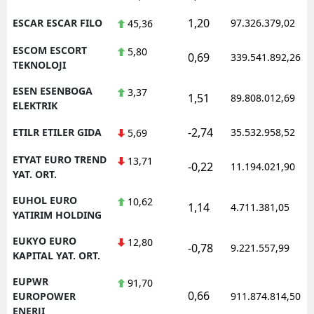
1,20
ESCAR ESCAR FILO
97.326.379,02
45,36
ESCOM ESCORT
5,80
0,69
339.541.892,26
TEKNOLOJI
ESEN ESENBOGA
3,37
1,51
89.808.012,69
ELEKTRIK
-2,74
ETILR ETILER GIDA
35.532.958,52
5,69
ETYAT EURO TREND
13,71
-0,22
11.194.021,90
YAT. ORT.
EUHOL EURO
10,62
1,14
4.711.381,05
YATIRIM HOLDING
EUKYO EURO
12,80
-0,78
9.221.557,99
KAPITAL YAT. ORT.
EUPWR
91,70
0,66
EUROPOWER
911.874.814,50
ENERJI