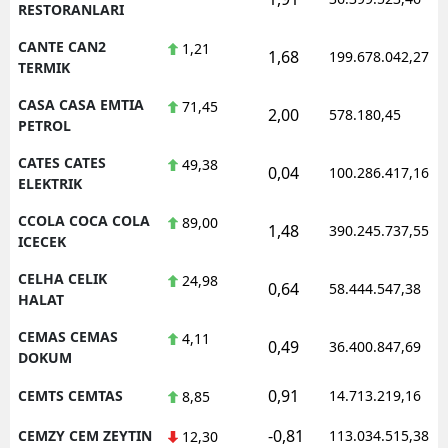
RESTORANLARI
CANTE CAN2
1,21
1,68
199.678.042,27
TERMIK
CASA CASA EMTIA
71,45
2,00
578.180,45
PETROL
CATES CATES
49,38
0,04
100.286.417,16
ELEKTRIK
CCOLA COCA COLA
89,00
1,48
390.245.737,55
ICECEK
CELHA CELIK
24,98
0,64
58.444.547,38
HALAT
CEMAS CEMAS
4,11
0,49
36.400.847,69
DOKUM
0,91
CEMTS CEMTAS
14.713.219,16
8,85
-0,81
CEMZY CEM ZEYTIN
113.034.515,38
12,30