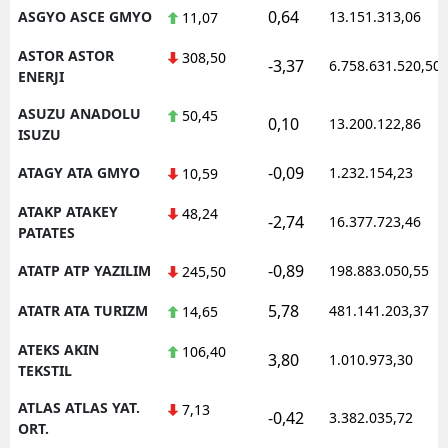
0,64
ASGYO ASCE GMYO
13.151.313,06
11,07
ASTOR ASTOR
308,50
-3,37
6.758.631.520,50
ENERJI
ASUZU ANADOLU
50,45
0,10
13.200.122,86
ISUZU
-0,09
ATAGY ATA GMYO
1.232.154,23
10,59
ATAKP ATAKEY
48,24
-2,74
16.377.723,46
PATATES
-0,89
ATATP ATP YAZILIM
198.883.050,55
245,50
5,78
ATATR ATA TURIZM
481.141.203,37
14,65
ATEKS AKIN
106,40
3,80
1.010.973,30
TEKSTIL
ATLAS ATLAS YAT.
7,13
-0,42
3.382.035,72
ORT.