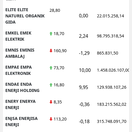
ELITE ELITE
28,80
0,00
NATUREL ORGANIK
22.015.258,14
GIDA
EMKEL EMEK
18,70
2,24
98.795.318,54
ELEKTRIK
EMNIS EMINIS
160,90
-1,29
865.831,50
AMBALAJ
EMPAE EMPA
73,70
10,00
1.458.026.107,00
ELEKTRONIK
ENDAE ENDA
16,80
9,95
129.938.107,26
ENERJI HOLDING
ENERY ENERYA
8,35
-0,36
183.215.562,02
ENERJI
ENJSA ENERJISA
113,20
-0,18
315.748.091,70
ENERJI