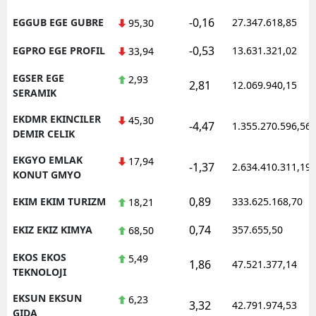
-0,16
EGGUB EGE GUBRE
27.347.618,85
95,30
-0,53
EGPRO EGE PROFIL
13.631.321,02
33,94
EGSER EGE
2,93
2,81
12.069.940,15
SERAMIK
EKDMR EKINCILER
45,30
-4,47
1.355.270.596,56
DEMIR CELIK
EKGYO EMLAK
17,94
-1,37
2.634.410.311,19
KONUT GMYO
0,89
EKIM EKIM TURIZM
333.625.168,70
18,21
0,74
EKIZ EKIZ KIMYA
357.655,50
68,50
EKOS EKOS
5,49
1,86
47.521.377,14
TEKNOLOJI
EKSUN EKSUN
6,23
3,32
42.791.974,53
GIDA