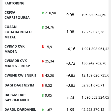
FAKTORING
CRFSA
210,50
9,98
195.380.644,60
CARREFOURSA
CUSAN
24,76
1,06
CUHADAROGLU
12.252.073,38
METAL
CVKMD CVK
15,91
-4,16
1.021.808.061,43
MADEN
CVKMDR CVK
25,34
-3,72
130.242.702,76
MADEN - RHKP
-9,83
CWENE CW ENERJI
12.159.626.735,6
42,20
-0,83
DAGI DAGI GIYIM
52.951.670,71
9,52
DAPGM DAP
9,05
5,23
1.596.553.324,02
GAYRIMENKUL
1,83
DARDL DARDANEL
42.553.370,12
1,67