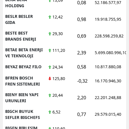
13,09
0,08
52.186.577,97
HOLDING
BESLR BESLER
12,42
0,98
19.918.755,95
GIDA
BESTE BEST
29,30
0,69
228.598.259,82
BRANDS ENERJI
BETAE BETA ENERJI
111,20
2,39
5.699.080.996,10
VE TEKNOLOJI
0,58
BEYAZ BEYAZ FILO
10.817.880,08
24,34
BFREN BOSCH
125,80
-0,32
16.170.946,30
FREN SISTEMLERI
BIENY BIEN YAPI
20,44
2,20
22.201.248,88
URUNLERI
BIGCH BUYUK
6,52
0,77
29.579.015,40
SEFLER BIGCHEFS
BIGEN BIRLESIM
110,60