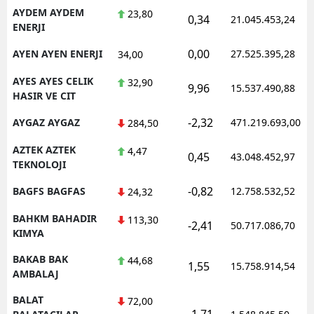
AYDEM AYDEM
23,80
0,34
21.045.453,24
ENERJI
0,00
AYEN AYEN ENERJI
27.525.395,28
34,00
AYES AYES CELIK
32,90
9,96
15.537.490,88
HASIR VE CIT
-2,32
AYGAZ AYGAZ
471.219.693,00
284,50
AZTEK AZTEK
4,47
0,45
43.048.452,97
TEKNOLOJI
-0,82
BAGFS BAGFAS
12.758.532,52
24,32
BAHKM BAHADIR
113,30
-2,41
50.717.086,70
KIMYA
BAKAB BAK
44,68
1,55
15.758.914,54
AMBALAJ
BALAT
72,00
-1,71