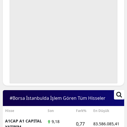
#Borsa İstanbulda İşlem Gören Tüm Hisseler
Hisse
Son
Fark%
En Düşük
A1CAP A1 CAPITAL
9,18
0,77
83.586.085,41
YATIRIM