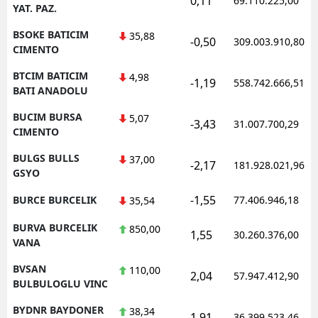
0,11
69.110.225,00
YAT. PAZ.
BSOKE BATICIM
35,88
-0,50
309.003.910,80
CIMENTO
BTCIM BATICIM
4,98
-1,19
558.742.666,51
BATI ANADOLU
BUCIM BURSA
5,07
-3,43
31.007.700,29
CIMENTO
BULGS BULLS
37,00
-2,17
181.928.021,96
GSYO
-1,55
BURCE BURCELIK
77.406.946,18
35,54
BURVA BURCELIK
850,00
1,55
30.260.376,00
VANA
BVSAN
110,00
2,04
57.947.412,90
BULBULOGLU VINC
BYDNR BAYDONER
38,34
1,91
36.399.523,46