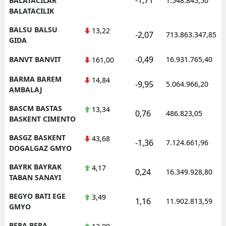
BALATACILAR
1.548.845,50
BALATACILIK
BALSU BALSU
13,22
-2,07
713.863.347,85
GIDA
-0,49
BANVT BANVIT
16.931.765,40
161,00
BARMA BAREM
14,84
-9,95
5.064.966,20
AMBALAJ
BASCM BASTAS
13,34
0,76
486.823,05
BASKENT CIMENTO
BASGZ BASKENT
43,68
-1,36
7.124.661,96
DOGALGAZ GMYO
BAYRK BAYRAK
4,17
0,24
16.349.928,80
TABAN SANAYI
BEGYO BATI EGE
3,49
1,16
11.902.813,59
GMYO
BERA BERA