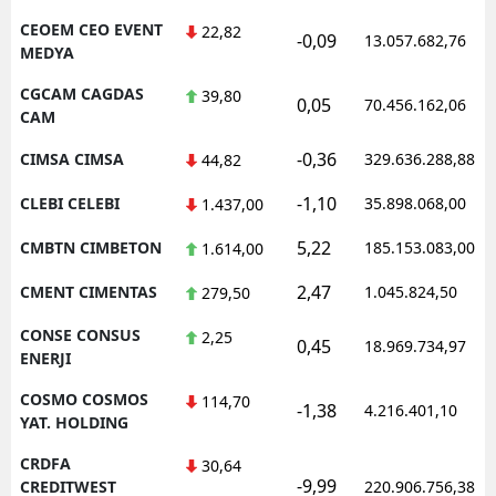
CEOEM CEO EVENT
22,82
-0,09
13.057.682,76
MEDYA
CGCAM CAGDAS
39,80
0,05
70.456.162,06
CAM
-0,36
CIMSA CIMSA
329.636.288,88
44,82
-1,10
CLEBI CELEBI
35.898.068,00
1.437,00
5,22
CMBTN CIMBETON
185.153.083,00
1.614,00
2,47
CMENT CIMENTAS
1.045.824,50
279,50
CONSE CONSUS
2,25
0,45
18.969.734,97
ENERJI
COSMO COSMOS
114,70
-1,38
4.216.401,10
YAT. HOLDING
CRDFA
30,64
-9,99
CREDITWEST
220.906.756,38