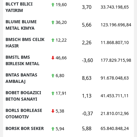
BLCYT BILICI
19,60
3,70
33.743.198,65
YATIRIM
BLUME BLUME
36,20
5,66
123.196.696,84
METAL KIMYA
BMSCH BMS CELIK
12,22
2,26
11.868.807,10
HASIR
BMSTL BMS
46,66
-3,60
177.829.715,98
BIRLESIK METAL
BNTAS BANTAS
6,80
8,63
91.678.048,63
AMBALAJ
BOBET BOGAZICI
17,91
1,13
41.453.711,11
BETON SANAYI
BORLS BORLEASE
5,38
-0,37
21.810.012,96
OTOMOTIV
5,88
BORSK BOR SEKER
65.840.848,24
5,94