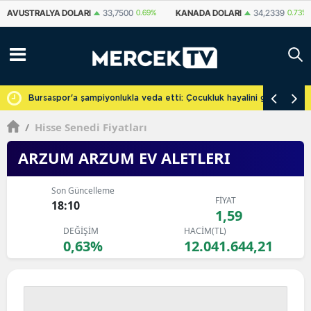
KANADA DOLARI
34,2339
0.73%
İSVIÇRE FRANKI
59,1179
0.82%
YU
cretsiz
Bursaspor'a şampiyonlukla veda etti: Çocukluk hayalini gerçekleşti
/
Hisse Senedi Fiyatları
ARZUM ARZUM EV ALETLERI
Son Güncelleme
FİYAT
18:10
1,59
DEĞİŞİM
HACİM(TL)
0,63%
12.041.644,21