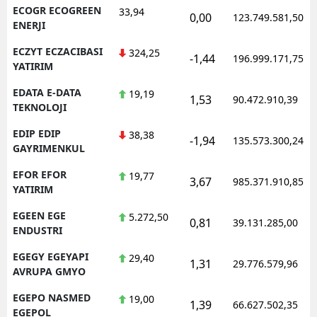
ECOGR ECOGREEN
33,94
0,00
123.749.581,50
ENERJI
ECZYT ECZACIBASI
324,25
-1,44
196.999.171,75
YATIRIM
EDATA E-DATA
19,19
1,53
90.472.910,39
TEKNOLOJI
EDIP EDIP
38,38
-1,94
135.573.300,24
GAYRIMENKUL
EFOR EFOR
19,77
3,67
985.371.910,85
YATIRIM
EGEEN EGE
5.272,50
0,81
39.131.285,00
ENDUSTRI
EGEGY EGEYAPI
29,40
1,31
29.776.579,96
AVRUPA GMYO
EGEPO NASMED
19,00
1,39
66.627.502,35
EGEPOL