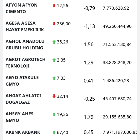
AFYON AFYON
12,56
-0,79
7.770.628,92
CIMENTO
AGESA AGESA
236,00
-1,13
49.260.444,90
HAYAT EMEKLILIK
AGHOL ANADOLU
35,26
1,56
71.553.130,84
GRUBU HOLDING
AGROT AGROTECH
2,35
1,29
33.828.248,20
TEKNOLOJI
AGYO ATAKULE
7,33
0,41
1.486.420,23
GMYO
AHGAZ AHLATCI
32,14
-0,25
45.407.680,74
DOGALGAZ
AHSGY AHES
19,36
1,79
29.155.635,80
GMYO
0,45
AKBNK AKBANK
7.971.197.000,85
67,40