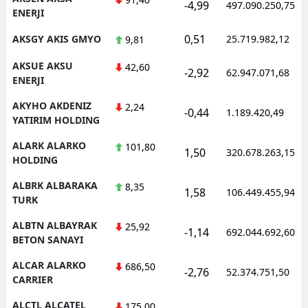
-4,99
497.090.250,75
ENERJI
0,51
AKSGY AKIS GMYO
25.719.982,12
9,81
AKSUE AKSU
42,60
-2,92
62.947.071,68
ENERJI
AKYHO AKDENIZ
2,24
-0,44
1.189.420,49
YATIRIM HOLDING
ALARK ALARKO
101,80
1,50
320.678.263,15
HOLDING
ALBRK ALBARAKA
8,35
1,58
106.449.455,94
TURK
ALBTN ALBAYRAK
25,92
-1,14
692.044.692,60
BETON SANAYI
ALCAR ALARKO
686,50
-2,76
52.374.751,50
CARRIER
ALCTL ALCATEL
175,00