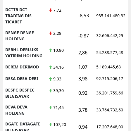
DCTTR DCT
7,72
-8,53
TRADING DIS
935.141.480,32
TICARET
DENGE DENGE
2,28
-0,87
32.696.442,29
HOLDING
DERHL DERLUKS
10,80
2,86
54.288.577,48
YATIRIM HOLDING
1,07
DERIM DERIMOD
5.189.445,68
34,16
3,98
DESA DESA DERI
92.715.206,17
9,93
DESPC DESPEC
39,30
0,92
36.201.759,66
BILGISAYAR
DEVA DEVA
71,45
3,78
33.764.732,60
HOLDING
DGATE DATAGATE
107,20
0,94
17.207.648,00
BILGISAYAR