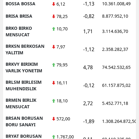
-1,13
BOSSA BOSSA
10.361.008,49
6,12
-0,82
BRISA BRISA
8.877.952,10
78,25
BRKO BIRKO
10,70
1,71
3.114.636,70
MENSUCAT
BRKSN BERKOSAN
7,97
-1,12
2.358.282,37
YALITIM
BRKVY BIRIKIM
79,95
4,78
74.542.532,65
VARLIK YONETIM
BRLSM BIRLESIM
16,11
-0,12
61.157.875,02
MUHENDISLIK
BRMEN BIRLIK
18,10
2,72
5.452.771,18
MENSUCAT
BRSAN BORUSAN
572,00
-1,89
1.308.264.872,50
BORU SANAYI
BRYAT BORUSAN
1.767,00