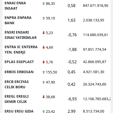
ENKAI ENKA
86,35
0,58
847.671.918,90
INSAAT
ENPRA ENPARA
59,10
1,63
2.038.133,95
BANK
ENSRI ENSARI
5,23
-0,76
114.680.039,61
SINAI YATIRIMLAR
ENTRA IC ENTERRA
4,69
-1,88
97.851.774,54
YEN. ENERJI
-0,52
EPLAS EGEPLAST
42.866.095,87
5,76
0,45
ERBOS ERBOSAN
4.921.581,30
155,50
ERCB ERCIYAS
47,90
0,42
26.324.743,60
CELIK BORU
EREGL EREGLI
38,68
-6,93
12.106.785.683,2
DEMIR CELIK
2,99
ERSU ERSU GIDA
8.513.734,00
23,42