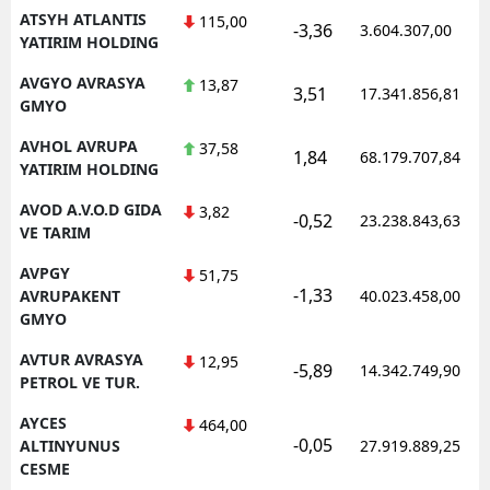
ATSYH ATLANTIS
115,00
-3,36
3.604.307,00
YATIRIM HOLDING
AVGYO AVRASYA
13,87
3,51
17.341.856,81
GMYO
AVHOL AVRUPA
37,58
1,84
68.179.707,84
YATIRIM HOLDING
AVOD A.V.O.D GIDA
3,82
-0,52
23.238.843,63
VE TARIM
AVPGY
51,75
-1,33
AVRUPAKENT
40.023.458,00
GMYO
AVTUR AVRASYA
12,95
-5,89
14.342.749,90
PETROL VE TUR.
AYCES
464,00
-0,05
ALTINYUNUS
27.919.889,25
CESME