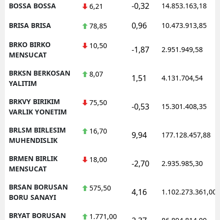
-0,32
BOSSA BOSSA
14.853.163,18
6,21
0,96
BRISA BRISA
10.473.913,85
78,85
BRKO BIRKO
10,50
-1,87
2.951.949,58
MENSUCAT
BRKSN BERKOSAN
8,07
1,51
4.131.704,54
YALITIM
BRKVY BIRIKIM
75,50
-0,53
15.301.408,35
VARLIK YONETIM
BRLSM BIRLESIM
16,70
9,94
177.128.457,88
MUHENDISLIK
BRMEN BIRLIK
18,00
-2,70
2.935.985,30
MENSUCAT
BRSAN BORUSAN
575,50
4,16
1.102.273.361,00
BORU SANAYI
BRYAT BORUSAN
1.771,00