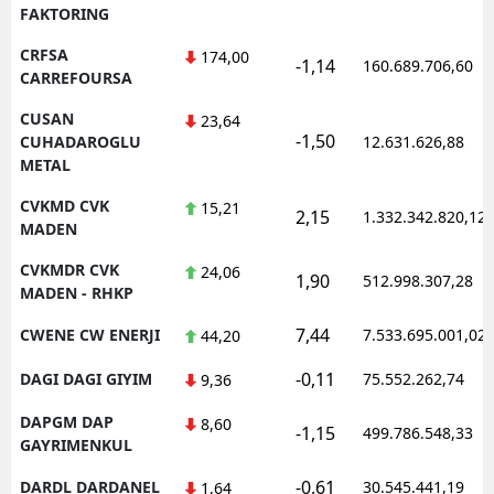
FAKTORING
CRFSA
174,00
-1,14
160.689.706,60
CARREFOURSA
CUSAN
23,64
-1,50
CUHADAROGLU
12.631.626,88
METAL
CVKMD CVK
15,21
2,15
1.332.342.820,12
MADEN
CVKMDR CVK
24,06
1,90
512.998.307,28
MADEN - RHKP
7,44
CWENE CW ENERJI
7.533.695.001,02
44,20
-0,11
DAGI DAGI GIYIM
75.552.262,74
9,36
DAPGM DAP
8,60
-1,15
499.786.548,33
GAYRIMENKUL
-0,61
DARDL DARDANEL
30.545.441,19
1,64