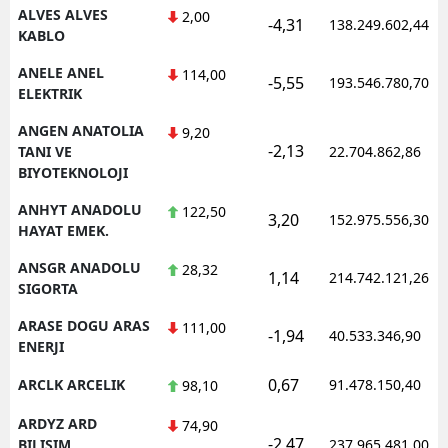
ALVES ALVES
2,00
-4,31
138.249.602,44
KABLO
ANELE ANEL
114,00
-5,55
193.546.780,70
ELEKTRIK
ANGEN ANATOLIA
9,20
-2,13
TANI VE
22.704.862,86
BIYOTEKNOLOJI
ANHYT ANADOLU
122,50
3,20
152.975.556,30
HAYAT EMEK.
ANSGR ANADOLU
28,32
1,14
214.742.121,26
SIGORTA
ARASE DOGU ARAS
111,00
-1,94
40.533.346,90
ENERJI
0,67
ARCLK ARCELIK
91.478.150,40
98,10
ARDYZ ARD
74,90
-2,47
BILISIM
237.965.481,00