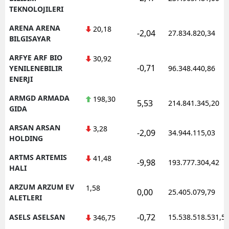
TEKNOLOJILERI
ARENA ARENA
20,18
-2,04
27.834.820,34
BILGISAYAR
ARFYE ARF BIO
30,92
-0,71
YENILENEBILIR
96.348.440,86
ENERJI
ARMGD ARMADA
198,30
5,53
214.841.345,20
GIDA
ARSAN ARSAN
3,28
-2,09
34.944.115,03
HOLDING
ARTMS ARTEMIS
41,48
-9,98
193.777.304,42
HALI
ARZUM ARZUM EV
1,58
0,00
25.405.079,79
ALETLERI
-0,72
ASELS ASELSAN
15.538.518.531,5
346,75