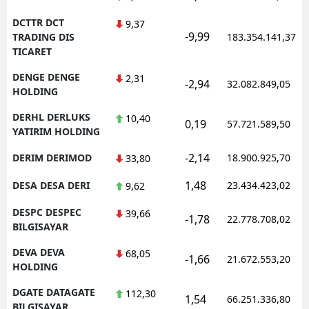
DCTTR DCT
9,37
-9,99
TRADING DIS
183.354.141,37
TICARET
DENGE DENGE
2,31
-2,94
32.082.849,05
HOLDING
DERHL DERLUKS
10,40
0,19
57.721.589,50
YATIRIM HOLDING
-2,14
DERIM DERIMOD
18.900.925,70
33,80
1,48
DESA DESA DERI
23.434.423,02
9,62
DESPC DESPEC
39,66
-1,78
22.778.708,02
BILGISAYAR
DEVA DEVA
68,05
-1,66
21.672.553,20
HOLDING
DGATE DATAGATE
112,30
1,54
66.251.336,80
BILGISAYAR