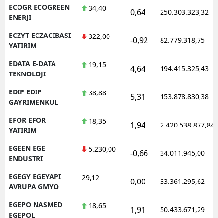
ECOGR ECOGREEN
34,40
0,64
250.303.323,32
ENERJI
ECZYT ECZACIBASI
322,00
-0,92
82.779.318,75
YATIRIM
EDATA E-DATA
19,15
4,64
194.415.325,43
TEKNOLOJI
EDIP EDIP
38,88
5,31
153.878.830,38
GAYRIMENKUL
EFOR EFOR
18,35
1,94
2.420.538.877,84
YATIRIM
EGEEN EGE
5.230,00
-0,66
34.011.945,00
ENDUSTRI
EGEGY EGEYAPI
29,12
0,00
33.361.295,62
AVRUPA GMYO
EGEPO NASMED
18,65
1,91
50.433.671,29
EGEPOL