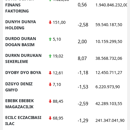
0,56
FINANS
1.940.846.232,00
FAKTORING
DUNYH DUNYA
151,00
-2,58
59.540.187,50
HOLDING
DURDO DURAN
5,10
2,00
10.159.299,50
DOGAN BASIM
DURKN DURUKAN
19,02
8,07
38.568.732,06
SEKERLEME
-1,18
DYOBY DYO BOYA
12.450.711,27
12,61
DZGYO DENIZ
7,10
-1,53
6.220.973,90
GMYO
EBEBK EBEBEK
88,45
-2,59
42.289.103,55
MAGAZACILIK
ECILC ECZACIBASI
68,95
-1,29
241.347.041,90
ILAC