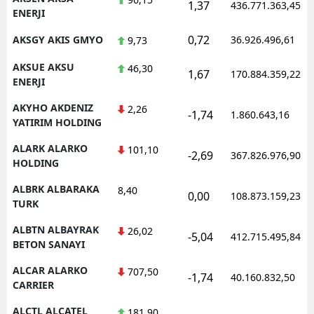
1,37
436.771.363,45
ENERJI
0,72
AKSGY AKIS GMYO
36.926.496,61
9,73
AKSUE AKSU
46,30
1,67
170.884.359,22
ENERJI
AKYHO AKDENIZ
2,26
-1,74
1.860.643,16
YATIRIM HOLDING
ALARK ALARKO
101,10
-2,69
367.826.976,90
HOLDING
ALBRK ALBARAKA
8,40
0,00
108.873.159,23
TURK
ALBTN ALBAYRAK
26,02
-5,04
412.715.495,84
BETON SANAYI
ALCAR ALARKO
707,50
-1,74
40.160.832,50
CARRIER
ALCTL ALCATEL
181,90