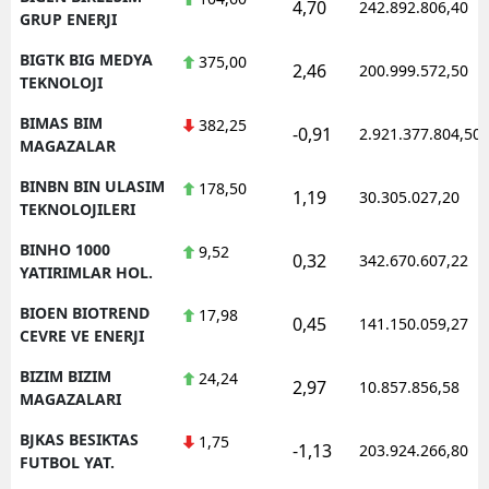
4,70
242.892.806,40
GRUP ENERJI
BIGTK BIG MEDYA
375,00
2,46
200.999.572,50
TEKNOLOJI
BIMAS BIM
382,25
-0,91
2.921.377.804,50
MAGAZALAR
BINBN BIN ULASIM
178,50
1,19
30.305.027,20
TEKNOLOJILERI
BINHO 1000
9,52
0,32
342.670.607,22
YATIRIMLAR HOL.
BIOEN BIOTREND
17,98
0,45
141.150.059,27
CEVRE VE ENERJI
BIZIM BIZIM
24,24
2,97
10.857.856,58
MAGAZALARI
BJKAS BESIKTAS
1,75
-1,13
203.924.266,80
FUTBOL YAT.