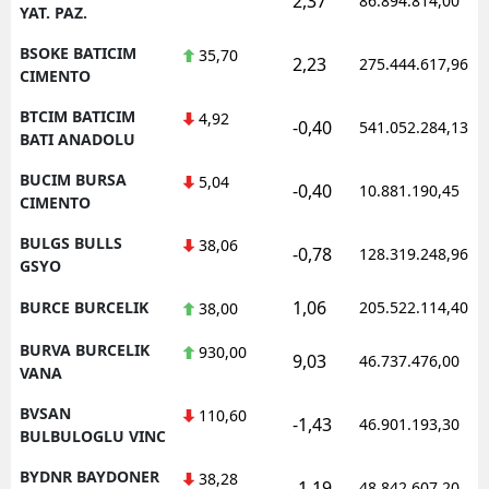
2,37
86.894.814,00
YAT. PAZ.
BSOKE BATICIM
35,70
2,23
275.444.617,96
CIMENTO
BTCIM BATICIM
4,92
-0,40
541.052.284,13
BATI ANADOLU
BUCIM BURSA
5,04
-0,40
10.881.190,45
CIMENTO
BULGS BULLS
38,06
-0,78
128.319.248,96
GSYO
1,06
BURCE BURCELIK
205.522.114,40
38,00
BURVA BURCELIK
930,00
9,03
46.737.476,00
VANA
BVSAN
110,60
-1,43
46.901.193,30
BULBULOGLU VINC
BYDNR BAYDONER
38,28
-1,19
48.842.607,20