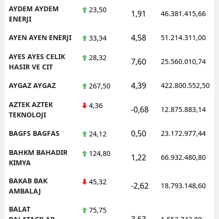
AYDEM AYDEM
23,50
1,91
46.381.415,66
ENERJI
4,58
AYEN AYEN ENERJI
51.214.311,00
33,34
AYES AYES CELIK
28,32
7,60
25.560.010,74
HASIR VE CIT
4,39
AYGAZ AYGAZ
422.800.552,50
267,50
AZTEK AZTEK
4,36
-0,68
12.875.883,14
TEKNOLOJI
0,50
BAGFS BAGFAS
23.172.977,44
24,12
BAHKM BAHADIR
124,80
1,22
66.932.480,80
KIMYA
BAKAB BAK
45,32
-2,62
18.793.148,60
AMBALAJ
BALAT
75,75
3,63