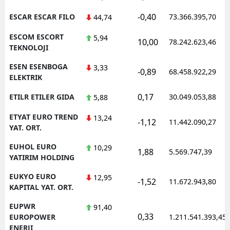
-0,40
ESCAR ESCAR FILO
73.366.395,70
44,74
ESCOM ESCORT
5,94
10,00
78.242.623,46
TEKNOLOJI
ESEN ESENBOGA
3,33
-0,89
68.458.922,29
ELEKTRIK
0,17
ETILR ETILER GIDA
30.049.053,88
5,88
ETYAT EURO TREND
13,24
-1,12
11.442.090,27
YAT. ORT.
EUHOL EURO
10,29
1,88
5.569.747,39
YATIRIM HOLDING
EUKYO EURO
12,95
-1,52
11.672.943,80
KAPITAL YAT. ORT.
EUPWR
91,40
0,33
EUROPOWER
1.211.541.393,45
ENERJI