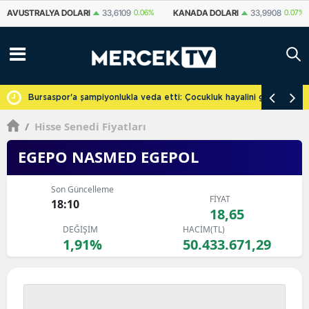
KANADA DOLARI
33,9908
0.07%
İSVIÇRE FRANKI
59,0578
0.15%
Y
cretsiz
Bursaspor'a şampiyonlukla veda etti: Çocukluk hayalini gerçekleşti
/
Hisse Senedi Fiyatları
EGEPO NASMED EGEPOL
Son Güncelleme
FİYAT
18:10
18,65
DEĞİŞİM
HACİM(TL)
1,91%
50.433.671,29