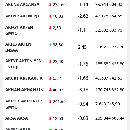
-1,14
AKCNS AKCANSA
99.944.604,30
234,60
-2,62
AKENR AKENERJI
42.175.854,55
10,03
AKFGY AKFEN
2,68
-1,11
32.602.033,70
GMYO
AKFIS AKFEN
98,30
2,45
306.208.237,70
INSAAT
AKFYE AKFEN YEN.
23,40
-1,76
185.682.425,80
ENERJI
-1,66
AKGRT AKSIGORTA
49.607.742,50
6,52
-3,15
AKHAN AKHAN UN
176.743.322,30
40,02
AKMGY AKMERKEZ
241,60
-0,54
7.648.345,90
GMYO
-0,08
AKSA AKSA
239.844.600,44
12,53
AKSEN AKSA
96,15