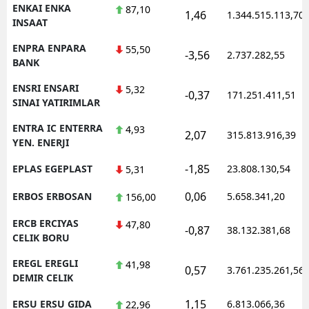
ENKAI ENKA
87,10
1,46
1.344.515.113,70
INSAAT
ENPRA ENPARA
55,50
-3,56
2.737.282,55
BANK
ENSRI ENSARI
5,32
-0,37
171.251.411,51
SINAI YATIRIMLAR
ENTRA IC ENTERRA
4,93
2,07
315.813.916,39
YEN. ENERJI
-1,85
EPLAS EGEPLAST
23.808.130,54
5,31
0,06
ERBOS ERBOSAN
5.658.341,20
156,00
ERCB ERCIYAS
47,80
-0,87
38.132.381,68
CELIK BORU
EREGL EREGLI
41,98
0,57
3.761.235.261,56
DEMIR CELIK
1,15
ERSU ERSU GIDA
6.813.066,36
22,96