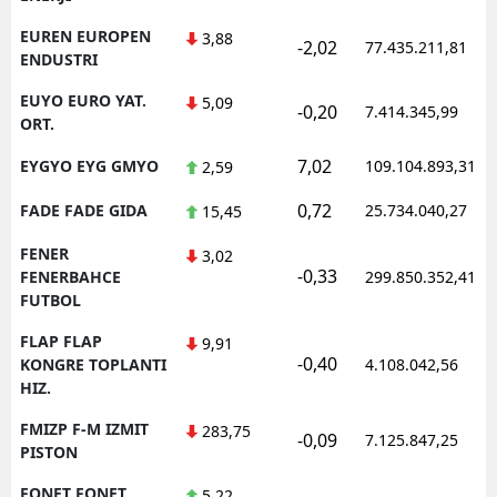
EUREN EUROPEN
3,88
-2,02
77.435.211,81
ENDUSTRI
EUYO EURO YAT.
5,09
-0,20
7.414.345,99
ORT.
7,02
EYGYO EYG GMYO
109.104.893,31
2,59
0,72
FADE FADE GIDA
25.734.040,27
15,45
FENER
3,02
-0,33
FENERBAHCE
299.850.352,41
FUTBOL
FLAP FLAP
9,91
-0,40
KONGRE TOPLANTI
4.108.042,56
HIZ.
FMIZP F-M IZMIT
283,75
-0,09
7.125.847,25
PISTON
FONET FONET
5,22