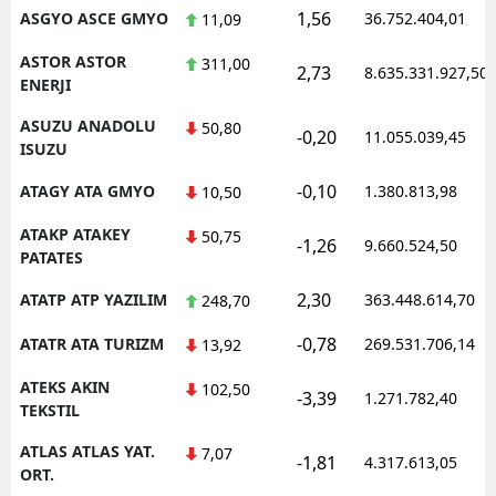
1,56
ASGYO ASCE GMYO
36.752.404,01
11,09
ASTOR ASTOR
311,00
2,73
8.635.331.927,50
ENERJI
ASUZU ANADOLU
50,80
-0,20
11.055.039,45
ISUZU
-0,10
ATAGY ATA GMYO
1.380.813,98
10,50
ATAKP ATAKEY
50,75
-1,26
9.660.524,50
PATATES
2,30
ATATP ATP YAZILIM
363.448.614,70
248,70
-0,78
ATATR ATA TURIZM
269.531.706,14
13,92
ATEKS AKIN
102,50
-3,39
1.271.782,40
TEKSTIL
ATLAS ATLAS YAT.
7,07
-1,81
4.317.613,05
ORT.