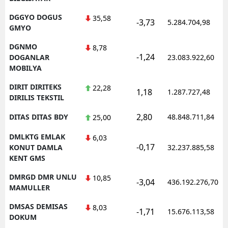
DGGYO DOGUS
35,58
-3,73
5.284.704,98
GMYO
DGNMO
8,78
-1,24
DOGANLAR
23.083.922,60
MOBILYA
DIRIT DIRITEKS
22,28
1,18
1.287.727,48
DIRILIS TEKSTIL
2,80
DITAS DITAS BDY
48.848.711,84
25,00
DMLKTG EMLAK
6,03
-0,17
KONUT DAMLA
32.237.885,58
KENT GMS
DMRGD DMR UNLU
10,85
-3,04
436.192.276,70
MAMULLER
DMSAS DEMISAS
8,03
-1,71
15.676.113,58
DOKUM