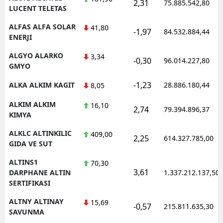
2,31
75.885.542,80
LUCENT TELETAS
ALFAS ALFA SOLAR
41,80
-1,97
84.532.884,44
ENERJI
ALGYO ALARKO
3,34
-0,30
96.014.227,80
GMYO
-1,23
ALKA ALKIM KAGIT
28.886.180,44
8,05
ALKIM ALKIM
16,10
2,74
79.394.896,37
KIMYA
ALKLC ALTINKILIC
409,00
2,25
614.327.785,00
GIDA VE SUT
ALTINS1
70,30
3,61
DARPHANE ALTIN
1.337.212.137,50
SERTIFIKASI
ALTNY ALTINAY
15,69
-0,57
215.811.635,30
SAVUNMA