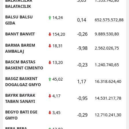
BALATACILAR
1.553.742,80
BALATACILIK
BALSU BALSU
14,24
0,14
652.575.572,88
GIDA
-0,26
BANVT BANVIT
9.889.530,80
154,20
BARMA BAREM
18,31
-9,98
2.562.026,75
AMBALAJ
BASCM BASTAS
13,20
-0,23
1.240.740,65
BASKENT CIMENTO
BASGZ BASKENT
45,02
1,17
16.318.624,40
DOGALGAZ GMYO
BAYRK BAYRAK
4,17
-0,95
14.531.217,78
TABAN SANAYI
BEGYO BATI EGE
3,45
-0,29
12.710.241,30
GMYO
BERA BERA