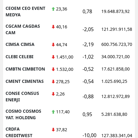
CEOEM CEO EVENT
23,36
0,78
19.648.873,92
MEDYA
CGCAM CAGDAS
40,16
-2,05
121.291.911,58
CAM
-2,19
CIMSA CIMSA
600.756.723,70
44,74
-1,02
CLEBI CELEBI
34.000.721,00
1.451,00
-0,52
CMBTN CIMBETON
17.621.858,00
1.532,00
-0,54
CMENT CIMENTAS
1.025.690,25
278,25
CONSE CONSUS
2,26
-0,88
12.812.972,89
ENERJI
COSMO COSMOS
117,40
0,95
5.281.638,80
YAT. HOLDING
CRDFA
37,82
-10,00
CREDITWEST
127.383.341,04