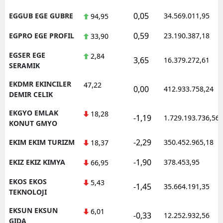
0,05
EGGUB EGE GUBRE
34.569.011,95
94,95
0,59
EGPRO EGE PROFIL
23.190.387,18
33,90
EGSER EGE
2,84
3,65
16.379.272,61
SERAMIK
EKDMR EKINCILER
47,22
0,00
412.933.758,24
DEMIR CELIK
EKGYO EMLAK
18,28
-1,19
1.729.193.736,56
KONUT GMYO
-2,29
EKIM EKIM TURIZM
350.452.965,18
18,37
-1,90
EKIZ EKIZ KIMYA
378.453,95
66,95
EKOS EKOS
5,43
-1,45
35.664.191,35
TEKNOLOJI
EKSUN EKSUN
6,01
-0,33
12.252.932,56
GIDA