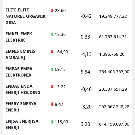
ELITE ELITE
28,60
-0,42
NATUREL ORGANIK
19.249.777,22
GIDA
EMKEL EMEK
18,36
0,33
61.767.614,31
ELEKTRIK
EMNIS EMINIS
164,90
-4,13
1.396.758,20
AMBALAJ
EMPAE EMPA
69,15
9,94
754.405.767,00
ELEKTRONIK
ENDAE ENDA
15,22
-0,46
23.337.651,29
ENERJI HOLDING
ENERY ENERYA
8,47
-3,20
252.567.548,28
ENERJI
ENJSA ENERJISA
113,00
3,20
614.159.697,00
ENERJI