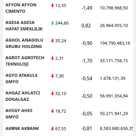
AFYON AFYON
12,55
-1,49
10.798.968,50
CIMENTO
AGESA AGESA
244,60
0,82
26.964.955,10
HAYAT EMEKLILIK
AGHOL ANADOLU
35,24
-0,90
194.790.483,16
GRUBU HOLDING
AGROT AGROTECH
2,31
-1,70
33.171.758,15
TEKNOLOJI
AGYO ATAKULE
7,30
-0,54
1.678.131,39
GMYO
AHGAZ AHLATCI
32,10
-0,50
56.991.354,94
DOGALGAZ
AHSGY AHES
18,72
-0,05
50.271.941,29
GMYO
-0,81
AKBNK AKBANK
8.583.680.636,35
67,55