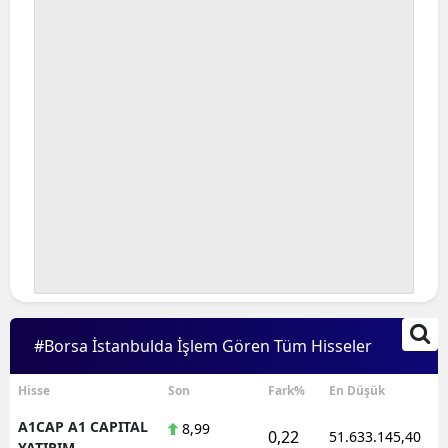
#Borsa İstanbulda İşlem Gören Tüm Hisseler
Hisse
Son
Fark%
En Düşük
A1CAP A1 CAPITAL
8,99
0,22
51.633.145,40
YATIRIM