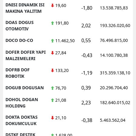
DNISI DINAMIK ISI
19,60
-1,80
13.538.785,83
MAKINA YALITIM
DOAS DOGUS
191,80
2,02
193.326.020,60
OTOMOTIV
0,55
DOCO DO-CO
76.496.815,00
11.462,50
DOFER DOFER YAPI
27,84
-0,43
14.100.780,38
MALZEMELERI
DOFRB DOF
133,20
-1,19
315.359.138,10
ROBOTIK
0,39
DOGUB DOGUSAN
20.296.704,40
76,70
DOHOL DOGAN
21,08
2,23
182.640.015,02
HOLDING
DOKTA DOKTAS
21,10
-0,38
5.463.562,04
DOKUMCULUK
DSTKF DESTEK
1.628,00