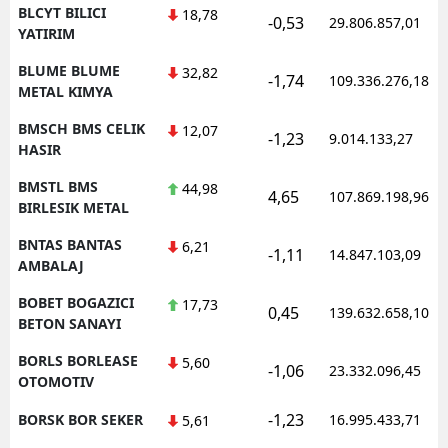
BLCYT BILICI
18,78
-0,53
29.806.857,01
YATIRIM
BLUME BLUME
32,82
-1,74
109.336.276,18
METAL KIMYA
BMSCH BMS CELIK
12,07
-1,23
9.014.133,27
HASIR
BMSTL BMS
44,98
4,65
107.869.198,96
BIRLESIK METAL
BNTAS BANTAS
6,21
-1,11
14.847.103,09
AMBALAJ
BOBET BOGAZICI
17,73
0,45
139.632.658,10
BETON SANAYI
BORLS BORLEASE
5,60
-1,06
23.332.096,45
OTOMOTIV
-1,23
BORSK BOR SEKER
16.995.433,71
5,61