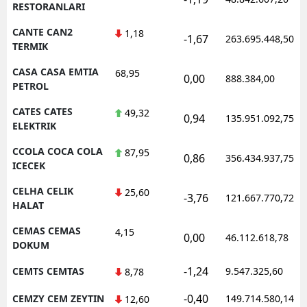
RESTORANLARI
CANTE CAN2
1,18
-1,67
263.695.448,50
TERMIK
CASA CASA EMTIA
68,95
0,00
888.384,00
PETROL
CATES CATES
49,32
0,94
135.951.092,75
ELEKTRIK
CCOLA COCA COLA
87,95
0,86
356.434.937,75
ICECEK
CELHA CELIK
25,60
-3,76
121.667.770,72
HALAT
CEMAS CEMAS
4,15
0,00
46.112.618,78
DOKUM
-1,24
CEMTS CEMTAS
9.547.325,60
8,78
-0,40
CEMZY CEM ZEYTIN
149.714.580,14
12,60