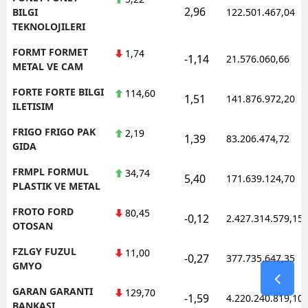
2,96
BILGI
122.501.467,04
TEKNOLOJILERI
FORMT FORMET
1,74
-1,14
21.576.060,66
METAL VE CAM
FORTE FORTE BILGI
114,60
1,51
141.876.972,20
ILETISIM
FRIGO FRIGO PAK
2,19
1,39
83.206.474,72
GIDA
FRMPL FORMUL
34,74
5,40
171.639.124,70
PLASTIK VE METAL
FROTO FORD
80,45
-0,12
2.427.314.579,15
OTOSAN
FZLGY FUZUL
11,00
-0,27
377.735.647,35
GMYO
GARAN GARANTI
129,70
-1,59
4.220.240.819,10
BANKASI