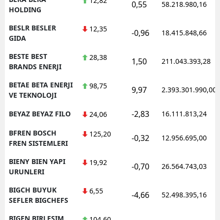
12,82
0,55
58.218.980,16
HOLDING
BESLR BESLER
12,35
-0,96
18.415.848,66
GIDA
BESTE BEST
28,38
1,50
211.043.393,28
BRANDS ENERJI
BETAE BETA ENERJI
98,75
9,97
2.393.301.990,00
VE TEKNOLOJI
-2,83
BEYAZ BEYAZ FILO
16.111.813,24
24,06
BFREN BOSCH
125,20
-0,32
12.956.695,00
FREN SISTEMLERI
BIENY BIEN YAPI
19,92
-0,70
26.564.743,03
URUNLERI
BIGCH BUYUK
6,55
-4,66
52.498.395,16
SEFLER BIGCHEFS
BIGEN BIRLESIM
104,60