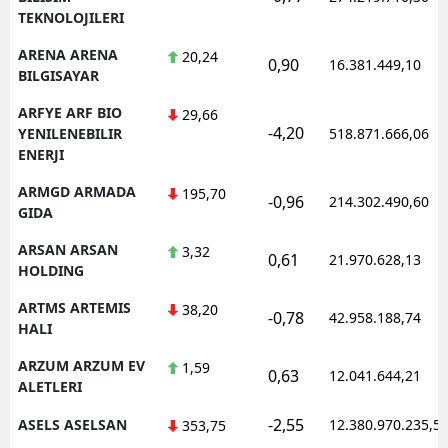
TEKNOLOJILERI
ARENA ARENA
20,24
0,90
16.381.449,10
BILGISAYAR
ARFYE ARF BIO
29,66
-4,20
YENILENEBILIR
518.871.666,06
ENERJI
ARMGD ARMADA
195,70
-0,96
214.302.490,60
GIDA
ARSAN ARSAN
3,32
0,61
21.970.628,13
HOLDING
ARTMS ARTEMIS
38,20
-0,78
42.958.188,74
HALI
ARZUM ARZUM EV
1,59
0,63
12.041.644,21
ALETLERI
-2,55
ASELS ASELSAN
12.380.970.235,5
353,75