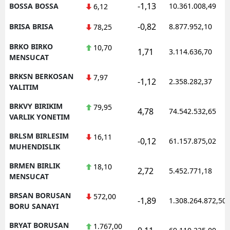
-1,13
BOSSA BOSSA
10.361.008,49
6,12
-0,82
BRISA BRISA
8.877.952,10
78,25
BRKO BIRKO
10,70
1,71
3.114.636,70
MENSUCAT
BRKSN BERKOSAN
7,97
-1,12
2.358.282,37
YALITIM
BRKVY BIRIKIM
79,95
4,78
74.542.532,65
VARLIK YONETIM
BRLSM BIRLESIM
16,11
-0,12
61.157.875,02
MUHENDISLIK
BRMEN BIRLIK
18,10
2,72
5.452.771,18
MENSUCAT
BRSAN BORUSAN
572,00
-1,89
1.308.264.872,50
BORU SANAYI
BRYAT BORUSAN
1.767,00