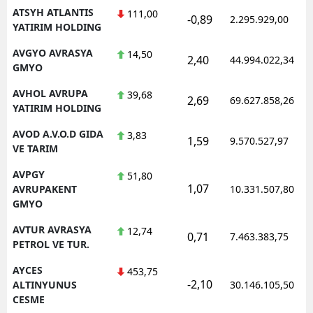
ATSYH ATLANTIS
111,00
-0,89
2.295.929,00
YATIRIM HOLDING
AVGYO AVRASYA
14,50
2,40
44.994.022,34
GMYO
AVHOL AVRUPA
39,68
2,69
69.627.858,26
YATIRIM HOLDING
AVOD A.V.O.D GIDA
3,83
1,59
9.570.527,97
VE TARIM
AVPGY
51,80
1,07
AVRUPAKENT
10.331.507,80
GMYO
AVTUR AVRASYA
12,74
0,71
7.463.383,75
PETROL VE TUR.
AYCES
453,75
-2,10
ALTINYUNUS
30.146.105,50
CESME