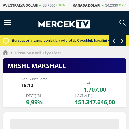
KANADA DOLARI
34,2339
0.73%
İSVIÇRE FRANKI
59,1179
0.82%
YU
cretsiz
Bursaspor'a şampiyonlukla veda etti: Çocukluk hayalini gerçekleşti
/
Hisse Senedi Fiyatları
MRSHL MARSHALL
Son Güncelleme
FİYAT
18:10
1.707,00
DEĞİŞİM
HACİM(TL)
9,99%
151.347.646,00