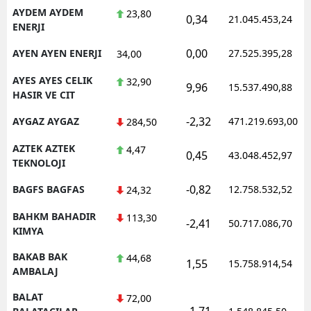
AYDEM AYDEM
23,80
0,34
21.045.453,24
ENERJI
0,00
AYEN AYEN ENERJI
27.525.395,28
34,00
AYES AYES CELIK
32,90
9,96
15.537.490,88
HASIR VE CIT
-2,32
AYGAZ AYGAZ
471.219.693,00
284,50
AZTEK AZTEK
4,47
0,45
43.048.452,97
TEKNOLOJI
-0,82
BAGFS BAGFAS
12.758.532,52
24,32
BAHKM BAHADIR
113,30
-2,41
50.717.086,70
KIMYA
BAKAB BAK
44,68
1,55
15.758.914,54
AMBALAJ
BALAT
72,00
-1,71