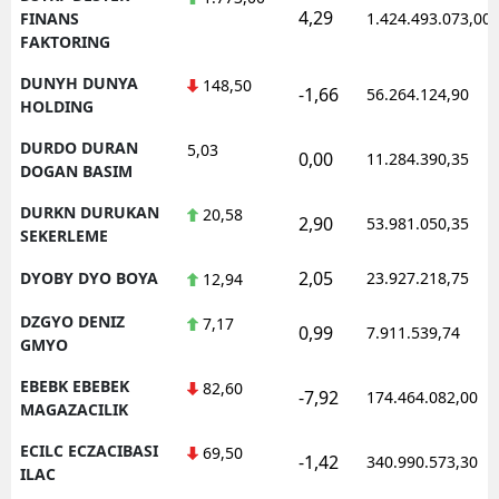
4,29
FINANS
1.424.493.073,00
FAKTORING
DUNYH DUNYA
148,50
-1,66
56.264.124,90
HOLDING
DURDO DURAN
5,03
0,00
11.284.390,35
DOGAN BASIM
DURKN DURUKAN
20,58
2,90
53.981.050,35
SEKERLEME
2,05
DYOBY DYO BOYA
23.927.218,75
12,94
DZGYO DENIZ
7,17
0,99
7.911.539,74
GMYO
EBEBK EBEBEK
82,60
-7,92
174.464.082,00
MAGAZACILIK
ECILC ECZACIBASI
69,50
-1,42
340.990.573,30
ILAC