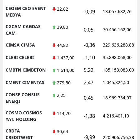
CEOEM CEO EVENT
22,82
-0,09
13.057.682,76
MEDYA
CGCAM CAGDAS
39,80
0,05
70.456.162,06
CAM
-0,36
CIMSA CIMSA
329.636.288,88
44,82
-1,10
CLEBI CELEBI
35.898.068,00
1.437,00
5,22
CMBTN CIMBETON
185.153.083,00
1.614,00
2,47
CMENT CIMENTAS
1.045.824,50
279,50
CONSE CONSUS
2,25
0,45
18.969.734,97
ENERJI
COSMO COSMOS
114,70
-1,38
4.216.401,10
YAT. HOLDING
CRDFA
30,64
-9,99
CREDITWEST
220.906.756,38