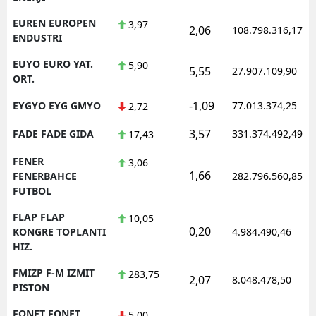
EUREN EUROPEN
3,97
2,06
108.798.316,17
ENDUSTRI
EUYO EURO YAT.
5,90
5,55
27.907.109,90
ORT.
-1,09
EYGYO EYG GMYO
77.013.374,25
2,72
3,57
FADE FADE GIDA
331.374.492,49
17,43
FENER
3,06
1,66
FENERBAHCE
282.796.560,85
FUTBOL
FLAP FLAP
10,05
0,20
KONGRE TOPLANTI
4.984.490,46
HIZ.
FMIZP F-M IZMIT
283,75
2,07
8.048.478,50
PISTON
FONET FONET
5,00