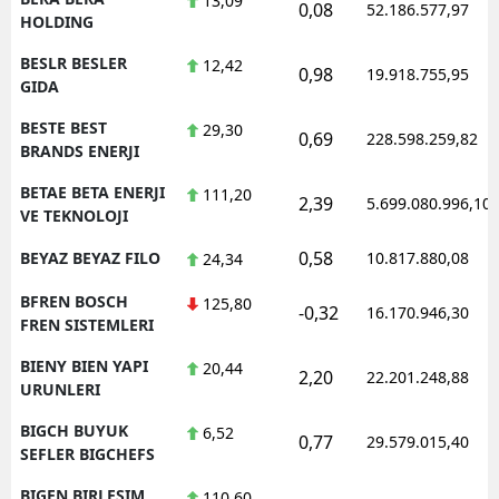
13,09
0,08
52.186.577,97
HOLDING
BESLR BESLER
12,42
0,98
19.918.755,95
GIDA
BESTE BEST
29,30
0,69
228.598.259,82
BRANDS ENERJI
BETAE BETA ENERJI
111,20
2,39
5.699.080.996,10
VE TEKNOLOJI
0,58
BEYAZ BEYAZ FILO
10.817.880,08
24,34
BFREN BOSCH
125,80
-0,32
16.170.946,30
FREN SISTEMLERI
BIENY BIEN YAPI
20,44
2,20
22.201.248,88
URUNLERI
BIGCH BUYUK
6,52
0,77
29.579.015,40
SEFLER BIGCHEFS
BIGEN BIRLESIM
110,60