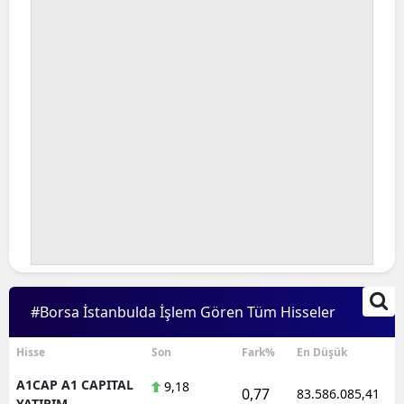
#Borsa İstanbulda İşlem Gören Tüm Hisseler
Hisse
Son
Fark%
En Düşük
A1CAP A1 CAPITAL
9,18
0,77
83.586.085,41
YATIRIM