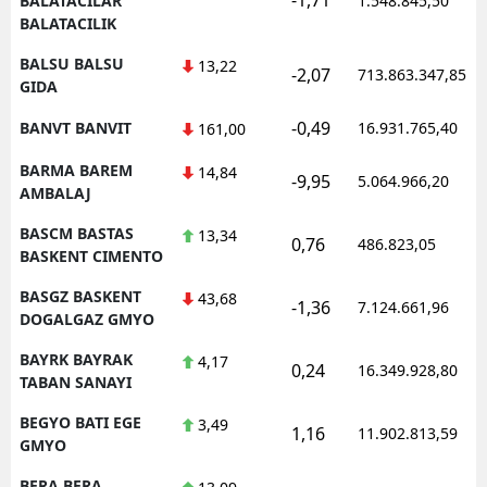
BALATACILAR
1.548.845,50
BALATACILIK
BALSU BALSU
13,22
-2,07
713.863.347,85
GIDA
-0,49
BANVT BANVIT
16.931.765,40
161,00
BARMA BAREM
14,84
-9,95
5.064.966,20
AMBALAJ
BASCM BASTAS
13,34
0,76
486.823,05
BASKENT CIMENTO
BASGZ BASKENT
43,68
-1,36
7.124.661,96
DOGALGAZ GMYO
BAYRK BAYRAK
4,17
0,24
16.349.928,80
TABAN SANAYI
BEGYO BATI EGE
3,49
1,16
11.902.813,59
GMYO
BERA BERA