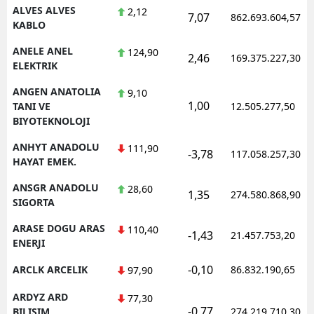
ALVES ALVES
2,12
7,07
862.693.604,57
KABLO
ANELE ANEL
124,90
2,46
169.375.227,30
ELEKTRIK
ANGEN ANATOLIA
9,10
1,00
TANI VE
12.505.277,50
BIYOTEKNOLOJI
ANHYT ANADOLU
111,90
-3,78
117.058.257,30
HAYAT EMEK.
ANSGR ANADOLU
28,60
1,35
274.580.868,90
SIGORTA
ARASE DOGU ARAS
110,40
-1,43
21.457.753,20
ENERJI
-0,10
ARCLK ARCELIK
86.832.190,65
97,90
ARDYZ ARD
77,30
-0,77
BILISIM
274.219.710,30