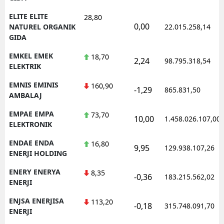
ELITE ELITE
28,80
0,00
NATUREL ORGANIK
22.015.258,14
GIDA
EMKEL EMEK
18,70
2,24
98.795.318,54
ELEKTRIK
EMNIS EMINIS
160,90
-1,29
865.831,50
AMBALAJ
EMPAE EMPA
73,70
10,00
1.458.026.107,00
ELEKTRONIK
ENDAE ENDA
16,80
9,95
129.938.107,26
ENERJI HOLDING
ENERY ENERYA
8,35
-0,36
183.215.562,02
ENERJI
ENJSA ENERJISA
113,20
-0,18
315.748.091,70
ENERJI