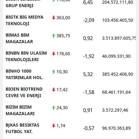
6,45
204.572.111,80
GRUP ENERJI
BIGTK BIG MEDYA
363,00
-2,09
103.456.405,50
TEKNOLOJI
BIMAS BIM
385,75
0,92
3.513.897.605,75
MAGAZALAR
BINBN BIN ULASIM
178,60
-1,92
46.099.331,90
TEKNOLOJILERI
BINHO 1000
10,30
5,32
385.452.406,90
YATIRIMLAR HOL.
BIOEN BIOTREND
17,42
-1,58
68.461.191,64
CEVRE VE ENERJI
BIZIM BIZIM
24,30
0,91
3.572.297,46
MAGAZALARI
BJKAS BESIKTAS
1,74
-0,57
96.970.363,89
FUTBOL YAT.