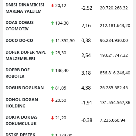
DNISI DINAMIK ISI
20,12
-2,52
20.720.268,32
MAKINA YALITIM
DOAS DOGUS
194,30
2,16
212.181.643,20
OTOMOTIV
0,38
DOCO DO-CO
96.284.930,00
11.352,50
DOFER DOFER YAPI
28,30
2,54
19.621.747,32
MALZEMELERI
DOFRB DOF
136,40
3,18
856.816.246,40
ROBOTIK
4,38
DOGUB DOGUSAN
26.285.582,45
81,05
DOHOL DOGAN
20,50
-1,91
131.554.567,36
HOLDING
DOKTA DOKTAS
21,20
-0,38
7.235.066,94
DOKUMCULUK
DSTKF DESTEK
1.773,00