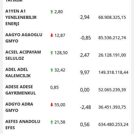
A1YEN A1
2,80
2,94
YENILENEBILIR
68.908.325,15
ENERJI
AAGYO AGAOGLU
12,87
-0,85
85.536.212,74
GMYO
ACSEL ACIPAYAM
128,50
2,47
26.128.191,00
SELULOZ
ADEL ADEL
32,42
9,97
149.318.118,44
KALEMCILIK
ADESE ADESE
0,85
0,00
52.065.239,39
GAYRIMENKUL
ADGYO ADRA
55,00
-2,48
36.451.393,75
GMYO
AEFES ANADOLU
21,58
0,56
634.480.253,24
EFES