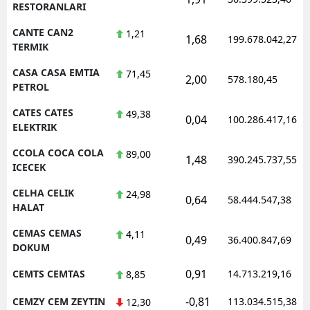
RESTORANLARI
CANTE CAN2
1,21
1,68
199.678.042,27
TERMIK
CASA CASA EMTIA
71,45
2,00
578.180,45
PETROL
CATES CATES
49,38
0,04
100.286.417,16
ELEKTRIK
CCOLA COCA COLA
89,00
1,48
390.245.737,55
ICECEK
CELHA CELIK
24,98
0,64
58.444.547,38
HALAT
CEMAS CEMAS
4,11
0,49
36.400.847,69
DOKUM
0,91
CEMTS CEMTAS
14.713.219,16
8,85
-0,81
CEMZY CEM ZEYTIN
113.034.515,38
12,30