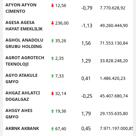
AFYON AFYON
12,56
-0,79
7.770.628,92
CIMENTO
AGESA AGESA
236,00
-1,13
49.260.444,90
HAYAT EMEKLILIK
AGHOL ANADOLU
35,26
1,56
71.553.130,84
GRUBU HOLDING
AGROT AGROTECH
2,35
1,29
33.828.248,20
TEKNOLOJI
AGYO ATAKULE
7,33
0,41
1.486.420,23
GMYO
AHGAZ AHLATCI
32,14
-0,25
45.407.680,74
DOGALGAZ
AHSGY AHES
19,36
1,79
29.155.635,80
GMYO
0,45
AKBNK AKBANK
7.971.197.000,85
67,40