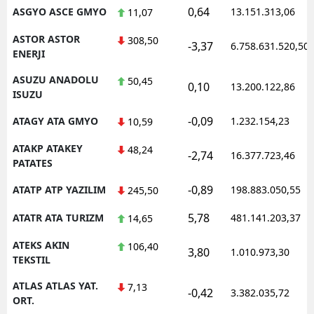
0,64
ASGYO ASCE GMYO
13.151.313,06
11,07
ASTOR ASTOR
308,50
-3,37
6.758.631.520,50
ENERJI
ASUZU ANADOLU
50,45
0,10
13.200.122,86
ISUZU
-0,09
ATAGY ATA GMYO
1.232.154,23
10,59
ATAKP ATAKEY
48,24
-2,74
16.377.723,46
PATATES
-0,89
ATATP ATP YAZILIM
198.883.050,55
245,50
5,78
ATATR ATA TURIZM
481.141.203,37
14,65
ATEKS AKIN
106,40
3,80
1.010.973,30
TEKSTIL
ATLAS ATLAS YAT.
7,13
-0,42
3.382.035,72
ORT.