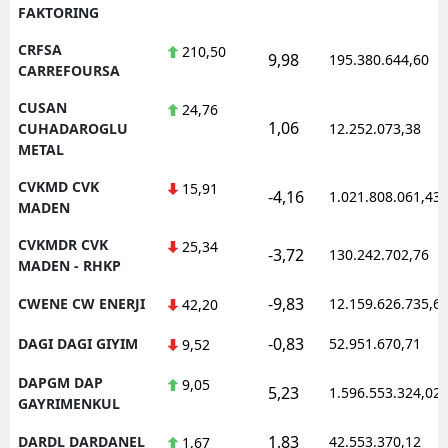
FAKTORING
CRFSA
210,50
9,98
195.380.644,60
CARREFOURSA
CUSAN
24,76
1,06
CUHADAROGLU
12.252.073,38
METAL
CVKMD CVK
15,91
-4,16
1.021.808.061,43
MADEN
CVKMDR CVK
25,34
-3,72
130.242.702,76
MADEN - RHKP
-9,83
CWENE CW ENERJI
12.159.626.735,6
42,20
-0,83
DAGI DAGI GIYIM
52.951.670,71
9,52
DAPGM DAP
9,05
5,23
1.596.553.324,02
GAYRIMENKUL
1,83
DARDL DARDANEL
42.553.370,12
1,67