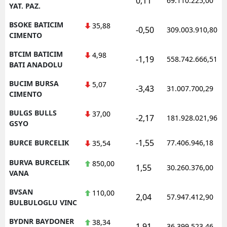
0,11
69.110.225,00
YAT. PAZ.
BSOKE BATICIM
35,88
-0,50
309.003.910,80
CIMENTO
BTCIM BATICIM
4,98
-1,19
558.742.666,51
BATI ANADOLU
BUCIM BURSA
5,07
-3,43
31.007.700,29
CIMENTO
BULGS BULLS
37,00
-2,17
181.928.021,96
GSYO
-1,55
BURCE BURCELIK
77.406.946,18
35,54
BURVA BURCELIK
850,00
1,55
30.260.376,00
VANA
BVSAN
110,00
2,04
57.947.412,90
BULBULOGLU VINC
BYDNR BAYDONER
38,34
1,91
36.399.523,46