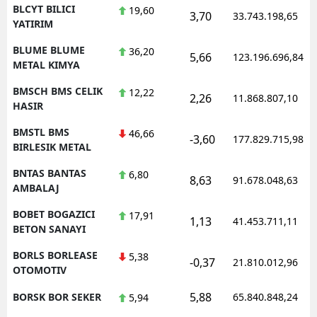
BLCYT BILICI
19,60
3,70
33.743.198,65
YATIRIM
BLUME BLUME
36,20
5,66
123.196.696,84
METAL KIMYA
BMSCH BMS CELIK
12,22
2,26
11.868.807,10
HASIR
BMSTL BMS
46,66
-3,60
177.829.715,98
BIRLESIK METAL
BNTAS BANTAS
6,80
8,63
91.678.048,63
AMBALAJ
BOBET BOGAZICI
17,91
1,13
41.453.711,11
BETON SANAYI
BORLS BORLEASE
5,38
-0,37
21.810.012,96
OTOMOTIV
5,88
BORSK BOR SEKER
65.840.848,24
5,94