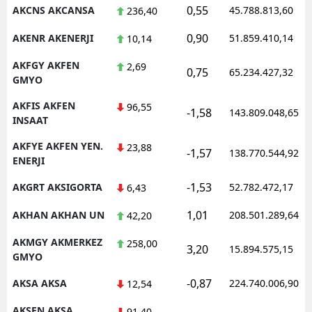
0,55
AKCNS AKCANSA
45.788.813,60
236,40
0,90
AKENR AKENERJI
51.859.410,14
10,14
AKFGY AKFEN
2,69
0,75
65.234.427,32
GMYO
AKFIS AKFEN
96,55
-1,58
143.809.048,65
INSAAT
AKFYE AKFEN YEN.
23,88
-1,57
138.770.544,92
ENERJI
-1,53
AKGRT AKSIGORTA
52.782.472,17
6,43
1,01
AKHAN AKHAN UN
208.501.289,64
42,20
AKMGY AKMERKEZ
258,00
3,20
15.894.575,15
GMYO
-0,87
AKSA AKSA
224.740.006,90
12,54
AKSEN AKSA
91,40