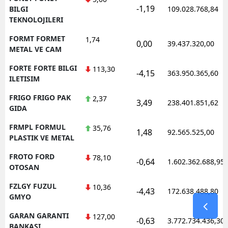
-1,19
BILGI
109.028.768,84
TEKNOLOJILERI
FORMT FORMET
1,74
0,00
39.437.320,00
METAL VE CAM
FORTE FORTE BILGI
113,30
-4,15
363.950.365,60
ILETISIM
FRIGO FRIGO PAK
2,37
3,49
238.401.851,62
GIDA
FRMPL FORMUL
35,76
1,48
92.565.525,00
PLASTIK VE METAL
FROTO FORD
78,10
-0,64
1.602.362.688,95
OTOSAN
FZLGY FUZUL
10,36
-4,43
172.638.488,80
GMYO
GARAN GARANTI
127,00
-0,63
3.772.734.436,30
BANKASI