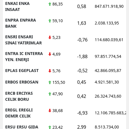
ENKAI ENKA
86,35
0,58
847.671.918,90
INSAAT
ENPRA ENPARA
59,10
1,63
2.038.133,95
BANK
ENSRI ENSARI
5,23
-0,76
114.680.039,61
SINAI YATIRIMLAR
ENTRA IC ENTERRA
4,69
-1,88
97.851.774,54
YEN. ENERJI
-0,52
EPLAS EGEPLAST
42.866.095,87
5,76
0,45
ERBOS ERBOSAN
4.921.581,30
155,50
ERCB ERCIYAS
47,90
0,42
26.324.743,60
CELIK BORU
EREGL EREGLI
38,68
-6,93
12.106.785.683,2
DEMIR CELIK
2,99
ERSU ERSU GIDA
8.513.734,00
23,42