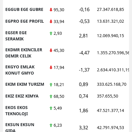
-0,16
EGGUB EGE GUBRE
27.347.618,85
95,30
-0,53
EGPRO EGE PROFIL
13.631.321,02
33,94
EGSER EGE
2,93
2,81
12.069.940,15
SERAMIK
EKDMR EKINCILER
45,30
-4,47
1.355.270.596,56
DEMIR CELIK
EKGYO EMLAK
17,94
-1,37
2.634.410.311,19
KONUT GMYO
0,89
EKIM EKIM TURIZM
333.625.168,70
18,21
0,74
EKIZ EKIZ KIMYA
357.655,50
68,50
EKOS EKOS
5,49
1,86
47.521.377,14
TEKNOLOJI
EKSUN EKSUN
6,23
3,32
42.791.974,53
GIDA