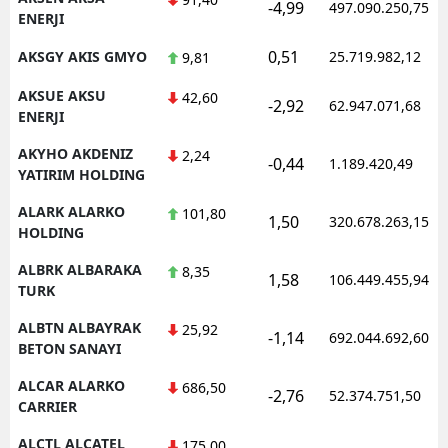
-4,99
497.090.250,75
ENERJI
0,51
AKSGY AKIS GMYO
25.719.982,12
9,81
AKSUE AKSU
42,60
-2,92
62.947.071,68
ENERJI
AKYHO AKDENIZ
2,24
-0,44
1.189.420,49
YATIRIM HOLDING
ALARK ALARKO
101,80
1,50
320.678.263,15
HOLDING
ALBRK ALBARAKA
8,35
1,58
106.449.455,94
TURK
ALBTN ALBAYRAK
25,92
-1,14
692.044.692,60
BETON SANAYI
ALCAR ALARKO
686,50
-2,76
52.374.751,50
CARRIER
ALCTL ALCATEL
175,00