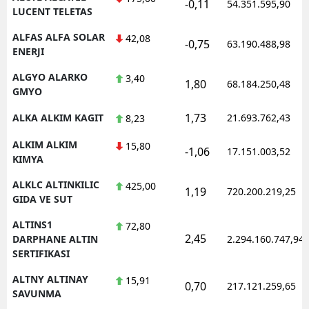
-0,11
54.351.595,90
LUCENT TELETAS
ALFAS ALFA SOLAR
42,08
-0,75
63.190.488,98
ENERJI
ALGYO ALARKO
3,40
1,80
68.184.250,48
GMYO
1,73
ALKA ALKIM KAGIT
21.693.762,43
8,23
ALKIM ALKIM
15,80
-1,06
17.151.003,52
KIMYA
ALKLC ALTINKILIC
425,00
1,19
720.200.219,25
GIDA VE SUT
ALTINS1
72,80
2,45
DARPHANE ALTIN
2.294.160.747,94
SERTIFIKASI
ALTNY ALTINAY
15,91
0,70
217.121.259,65
SAVUNMA