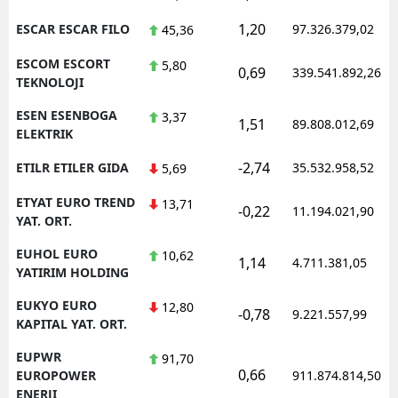
1,20
ESCAR ESCAR FILO
97.326.379,02
45,36
ESCOM ESCORT
5,80
0,69
339.541.892,26
TEKNOLOJI
ESEN ESENBOGA
3,37
1,51
89.808.012,69
ELEKTRIK
-2,74
ETILR ETILER GIDA
35.532.958,52
5,69
ETYAT EURO TREND
13,71
-0,22
11.194.021,90
YAT. ORT.
EUHOL EURO
10,62
1,14
4.711.381,05
YATIRIM HOLDING
EUKYO EURO
12,80
-0,78
9.221.557,99
KAPITAL YAT. ORT.
EUPWR
91,70
0,66
EUROPOWER
911.874.814,50
ENERJI