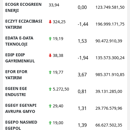
ECOGR ECOGREEN
33,94
0,00
123.749.581,50
ENERJI
ECZYT ECZACIBASI
324,25
-1,44
196.999.171,75
YATIRIM
EDATA E-DATA
19,19
1,53
90.472.910,39
TEKNOLOJI
EDIP EDIP
38,38
-1,94
135.573.300,24
GAYRIMENKUL
EFOR EFOR
19,77
3,67
985.371.910,85
YATIRIM
EGEEN EGE
5.272,50
0,81
39.131.285,00
ENDUSTRI
EGEGY EGEYAPI
29,40
1,31
29.776.579,96
AVRUPA GMYO
EGEPO NASMED
19,00
1,39
66.627.502,35
EGEPOL