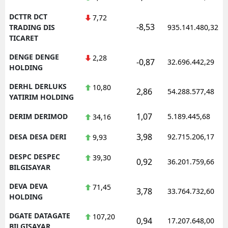
DCTTR DCT
7,72
-8,53
TRADING DIS
935.141.480,32
TICARET
DENGE DENGE
2,28
-0,87
32.696.442,29
HOLDING
DERHL DERLUKS
10,80
2,86
54.288.577,48
YATIRIM HOLDING
1,07
DERIM DERIMOD
5.189.445,68
34,16
3,98
DESA DESA DERI
92.715.206,17
9,93
DESPC DESPEC
39,30
0,92
36.201.759,66
BILGISAYAR
DEVA DEVA
71,45
3,78
33.764.732,60
HOLDING
DGATE DATAGATE
107,20
0,94
17.207.648,00
BILGISAYAR