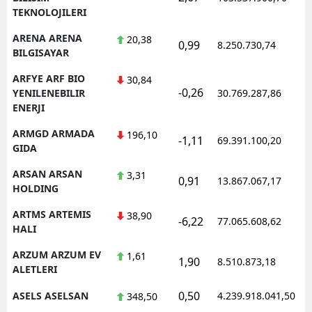
TEKNOLOJILERI
ARENA ARENA
20,38
0,99
8.250.730,74
1
BILGISAYAR
ARFYE ARF BIO
30,84
-0,26
1
YENILENEBILIR
30.769.287,86
ENERJI
ARMGD ARMADA
196,10
-1,11
69.391.100,20
1
GIDA
ARSAN ARSAN
3,31
0,91
13.867.067,17
1
HOLDING
ARTMS ARTEMIS
38,90
-6,22
77.065.608,62
1
HALI
ARZUM ARZUM EV
1,61
1,90
8.510.873,18
1
ALETLERI
0,50
ASELS ASELSAN
4.239.918.041,50
1
348,50