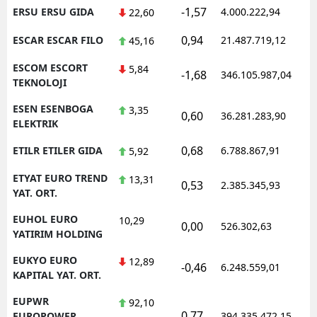
-1,57
ERSU ERSU GIDA
4.000.222,94
1
22,60
0,94
ESCAR ESCAR FILO
21.487.719,12
1
45,16
ESCOM ESCORT
5,84
-1,68
346.105.987,04
1
TEKNOLOJI
ESEN ESENBOGA
3,35
0,60
36.281.283,90
1
ELEKTRIK
0,68
ETILR ETILER GIDA
6.788.867,91
1
5,92
ETYAT EURO TREND
13,31
0,53
2.385.345,93
1
YAT. ORT.
EUHOL EURO
10,29
0,00
526.302,63
0
YATIRIM HOLDING
EUKYO EURO
12,89
-0,46
6.248.559,01
1
KAPITAL YAT. ORT.
EUPWR
92,10
0,77
1
EUROPOWER
394.335.472,15