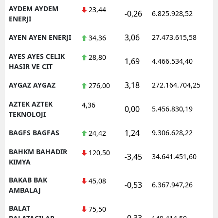
AYDEM AYDEM
23,44
-0,26
6.825.928,52
1
ENERJI
3,06
AYEN AYEN ENERJI
27.473.615,58
1
34,36
AYES AYES CELIK
28,80
1,69
4.466.534,40
0
HASIR VE CIT
3,18
AYGAZ AYGAZ
272.164.704,25
1
276,00
AZTEK AZTEK
4,36
0,00
5.456.830,19
1
TEKNOLOJI
1,24
BAGFS BAGFAS
9.306.628,22
1
24,42
BAHKM BAHADIR
120,50
-3,45
34.641.451,60
1
KIMYA
BAKAB BAK
45,08
-0,53
6.367.947,26
1
AMBALAJ
BALAT
75,50
-0,33
0