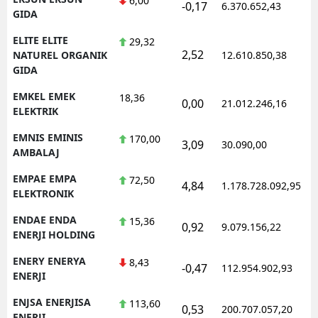
6,00
-0,17
6.370.652,43
1
GIDA
ELITE ELITE
29,32
2,52
1
NATUREL ORGANIK
12.610.850,38
GIDA
EMKEL EMEK
18,36
0,00
21.012.246,16
1
ELEKTRIK
EMNIS EMINIS
170,00
3,09
30.090,00
0
AMBALAJ
EMPAE EMPA
72,50
4,84
1.178.728.092,95
1
ELEKTRONIK
ENDAE ENDA
15,36
0,92
9.079.156,22
1
ENERJI HOLDING
ENERY ENERYA
8,43
-0,47
112.954.902,93
1
ENERJI
ENJSA ENERJISA
113,60
0,53
200.707.057,20
1
ENERJI