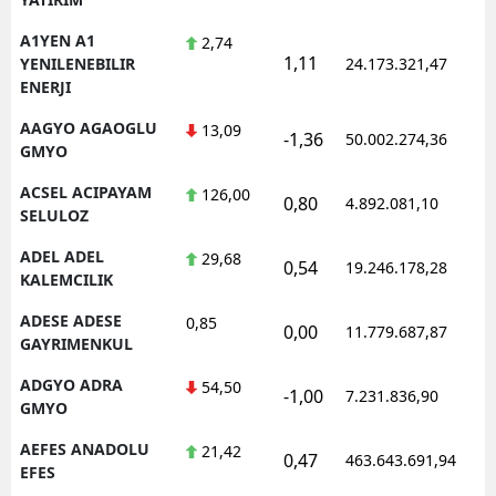
A1YEN A1
2,74
1,11
1
YENILENEBILIR
24.173.321,47
ENERJI
AAGYO AGAOGLU
13,09
-1,36
50.002.274,36
1
GMYO
ACSEL ACIPAYAM
126,00
0,80
4.892.081,10
1
SELULOZ
ADEL ADEL
29,68
0,54
19.246.178,28
1
KALEMCILIK
ADESE ADESE
0,85
0,00
11.779.687,87
1
GAYRIMENKUL
ADGYO ADRA
54,50
-1,00
7.231.836,90
1
GMYO
AEFES ANADOLU
21,42
0,47
463.643.691,94
1
EFES