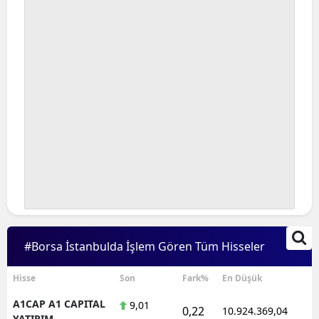
#Borsa İstanbulda İşlem Gören Tüm Hisseler
Hisse
Son
Fark%
En Düşük
A1CAP A1 CAPITAL
9,01
0,22
10.924.369,04
1
YATIRIM