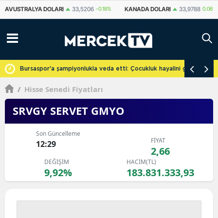
KANADA DOLARI
33,9788
0.06%
İSVIÇRE FRANKI
58,8246
-0.23%
cretsiz
Bursaspor'a şampiyonlukla veda etti: Çocukluk hayalini gerçekleşti
/
Hisse Senedi Fiyatları
SRVGY SERVET GMYO
Son Güncelleme
FİYAT
12:29
2,66
DEĞİŞİM
HACİM(TL)
9,92%
183.831.333,93