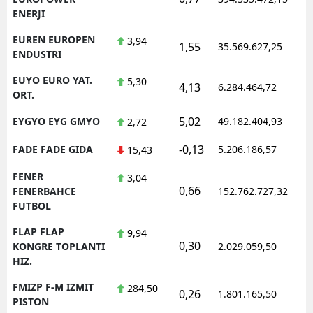
ENERJI
EUREN EUROPEN
3,94
1,55
35.569.627,25
1
ENDUSTRI
EUYO EURO YAT.
5,30
4,13
6.284.464,72
1
ORT.
5,02
EYGYO EYG GMYO
49.182.404,93
1
2,72
-0,13
FADE FADE GIDA
5.206.186,57
1
15,43
FENER
3,04
0,66
1
FENERBAHCE
152.762.727,32
FUTBOL
FLAP FLAP
9,94
0,30
1
KONGRE TOPLANTI
2.029.059,50
HIZ.
FMIZP F-M IZMIT
284,50
0,26
1.801.165,50
1
PISTON