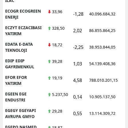
ILAC
ECOGR ECOGREEN
33,96
-1,28
40.096.684,32
1
ENERJI
ECZYT ECZACIBASI
328,50
2,02
86.855.864,25
1
YATIRIM
EDATA E-DATA
18,72
-2,25
38.953.844,05
1
TEKNOLOJI
EDIP EDIP
39,28
1,03
54.139.408,36
1
GAYRIMENKUL
EFOR EFOR
19,19
4,58
788.010.201,15
1
YATIRIM
EGEEN EGE
5.237,50
0,14
10.905.137,50
1
ENDUSTRI
EGEGY EGEYAPI
29,28
0,55
13.114.309,72
1
AVRUPA GMYO
EGEPO NASMED
18,87