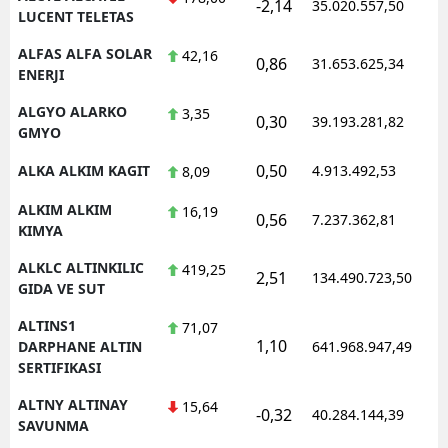
-2,14
35.020.557,50
1
LUCENT TELETAS
ALFAS ALFA SOLAR
42,16
0,86
31.653.625,34
1
ENERJI
ALGYO ALARKO
3,35
0,30
39.193.281,82
1
GMYO
0,50
ALKA ALKIM KAGIT
4.913.492,53
1
8,09
ALKIM ALKIM
16,19
0,56
7.237.362,81
1
KIMYA
ALKLC ALTINKILIC
419,25
2,51
134.490.723,50
1
GIDA VE SUT
ALTINS1
71,07
1,10
1
DARPHANE ALTIN
641.968.947,49
SERTIFIKASI
ALTNY ALTINAY
15,64
-0,32
40.284.144,39
1
SAVUNMA