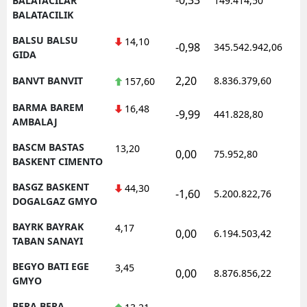
BALATACILAR
149.414,50
BALATACILIK
BALSU BALSU
14,10
-0,98
345.542.942,06
1
GIDA
2,20
BANVT BANVIT
8.836.379,60
1
157,60
BARMA BAREM
16,48
-9,99
441.828,80
0
AMBALAJ
BASCM BASTAS
13,20
0,00
75.952,80
0
BASKENT CIMENTO
BASGZ BASKENT
44,30
-1,60
5.200.822,76
1
DOGALGAZ GMYO
BAYRK BAYRAK
4,17
0,00
6.194.503,42
1
TABAN SANAYI
BEGYO BATI EGE
3,45
0,00
8.876.856,22
1
GMYO
BERA BERA