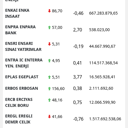
ENKAI ENKA
86,70
-0,46
667.283.879,65
1
INSAAT
ENPRA ENPARA
57,00
2,70
538.023,00
0
BANK
ENSRI ENSARI
5,31
-0,19
44.667.990,67
1
SINAI YATIRIMLAR
ENTRA IC ENTERRA
4,95
0,41
114.517.368,54
1
YEN. ENERJI
3,77
EPLAS EGEPLAST
16.565.928,41
1
5,51
0,38
ERBOS ERBOSAN
2.111.692,60
1
156,60
ERCB ERCIYAS
48,16
0,75
12.066.599,90
1
CELIK BORU
EREGL EREGLI
41,66
-0,76
1.517.692.538,06
1
DEMIR CELIK