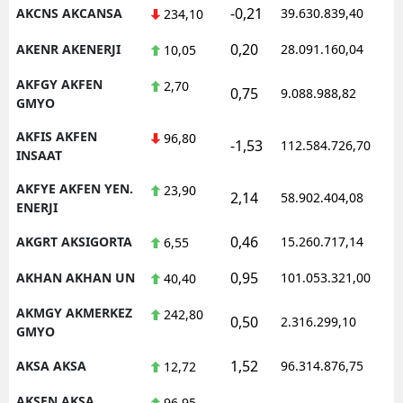
-0,21
AKCNS AKCANSA
39.630.839,40
1
234,10
0,20
AKENR AKENERJI
28.091.160,04
1
10,05
AKFGY AKFEN
2,70
0,75
9.088.988,82
1
GMYO
AKFIS AKFEN
96,80
-1,53
112.584.726,70
1
INSAAT
AKFYE AKFEN YEN.
23,90
2,14
58.902.404,08
1
ENERJI
0,46
AKGRT AKSIGORTA
15.260.717,14
1
6,55
0,95
AKHAN AKHAN UN
101.053.321,00
1
40,40
AKMGY AKMERKEZ
242,80
0,50
2.316.299,10
1
GMYO
1,52
AKSA AKSA
96.314.876,75
1
12,72
AKSEN AKSA
96,95