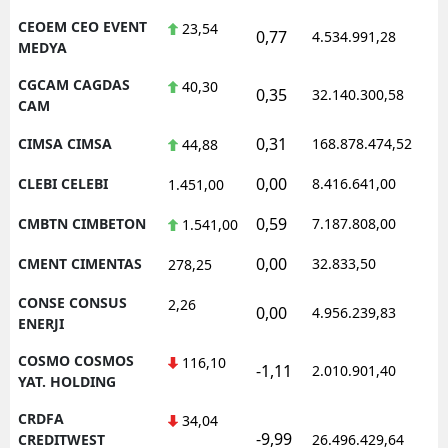
CEOEM CEO EVENT
23,54
0,77
4.534.991,28
1
MEDYA
CGCAM CAGDAS
40,30
0,35
32.140.300,58
1
CAM
0,31
CIMSA CIMSA
168.878.474,52
1
44,88
0,00
CLEBI CELEBI
8.416.641,00
1
1.451,00
0,59
CMBTN CIMBETON
7.187.808,00
1
1.541,00
0,00
CMENT CIMENTAS
32.833,50
0
278,25
CONSE CONSUS
2,26
0,00
4.956.239,83
1
ENERJI
COSMO COSMOS
116,10
-1,11
2.010.901,40
1
YAT. HOLDING
CRDFA
34,04
-9,99
1
CREDITWEST
26.496.429,64