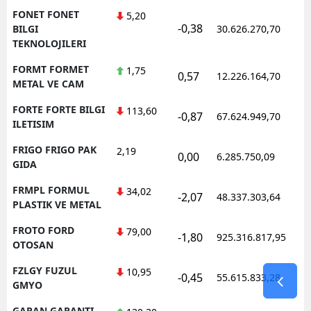
FONET FONET
5,20
-0,38
1
BILGI
30.626.270,70
TEKNOLOJILERI
FORMT FORMET
1,75
0,57
12.226.164,70
1
METAL VE CAM
FORTE FORTE BILGI
113,60
-0,87
67.624.949,70
1
ILETISIM
FRIGO FRIGO PAK
2,19
0,00
6.285.750,09
1
GIDA
FRMPL FORMUL
34,02
-2,07
48.337.303,64
1
PLASTIK VE METAL
FROTO FORD
79,00
-1,80
925.316.817,95
1
OTOSAN
FZLGY FUZUL
10,95
-0,45
55.615.833,28
1
GMYO
GARAN GARANTI