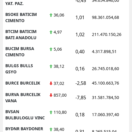
-0,45
34.654.846,00
1
YAT. PAZ.
BSOKE BATICIM
36,06
1,01
98.361.054,68
1
CIMENTO
BTCIM BATICIM
4,97
1,02
211.470.150,26
1
BATI ANADOLU
BUCIM BURSA
5,06
0,40
4.317.898,51
1
CIMENTO
BULGS BULLS
38,12
0,16
26.745.018,60
1
GSYO
-2,58
BURCE BURCELIK
45.100.663,76
1
37,02
BURVA BURCELIK
857,00
-7,85
31.581.784,50
1
VANA
BVSAN
110,80
0,18
17.060.397,40
1
BULBULOGLU VINC
BYDNR BAYDONER
38,40
0,31
8.265.515,04
1