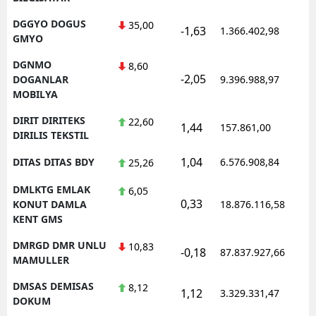
DGGYO DOGUS
35,00
-1,63
1.366.402,98
1
GMYO
DGNMO
8,60
-2,05
1
DOGANLAR
9.396.988,97
MOBILYA
DIRIT DIRITEKS
22,60
1,44
157.861,00
0
DIRILIS TEKSTIL
1,04
DITAS DITAS BDY
6.576.908,84
1
25,26
DMLKTG EMLAK
6,05
0,33
1
KONUT DAMLA
18.876.116,58
KENT GMS
DMRGD DMR UNLU
10,83
-0,18
87.837.927,66
1
MAMULLER
DMSAS DEMISAS
8,12
1,12
3.329.331,47
1
DOKUM