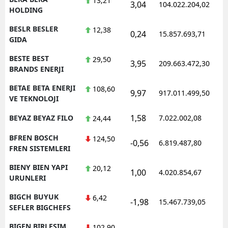
13,21
3,04
104.022.204,02
1
HOLDING
BESLR BESLER
12,38
0,24
15.857.693,71
1
GIDA
BESTE BEST
29,50
3,95
209.663.472,30
1
BRANDS ENERJI
BETAE BETA ENERJI
108,60
9,97
917.011.499,50
1
VE TEKNOLOJI
1,58
BEYAZ BEYAZ FILO
7.022.002,08
1
24,44
BFREN BOSCH
124,50
-0,56
6.819.487,80
1
FREN SISTEMLERI
BIENY BIEN YAPI
20,12
1,00
4.020.854,67
1
URUNLERI
BIGCH BUYUK
6,42
-1,98
15.467.739,05
1
SEFLER BIGCHEFS
BIGEN BIRLESIM
102,90