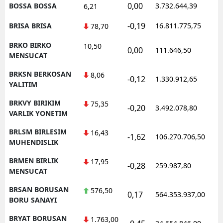
0,00
BOSSA BOSSA
3.732.644,39
1
6,21
-0,19
BRISA BRISA
16.811.775,75
1
78,70
BRKO BIRKO
10,50
0,00
111.646,50
0
MENSUCAT
BRKSN BERKOSAN
8,06
-0,12
1.330.912,65
1
YALITIM
BRKVY BIRIKIM
75,35
-0,20
3.492.078,80
1
VARLIK YONETIM
BRLSM BIRLESIM
16,43
-1,62
106.270.706,50
1
MUHENDISLIK
BRMEN BIRLIK
17,95
-0,28
259.987,80
0
MENSUCAT
BRSAN BORUSAN
576,50
0,17
564.353.937,00
1
BORU SANAYI
BRYAT BORUSAN
1.763,00