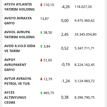
ATSYH ATLANTIS
110,10
-4,26
118.027,20
0
YATIRIM HOLDING
AVGYO AVRASYA
13,87
0,00
9.475.360,62
1
GMYO
AVHOL AVRUPA
38,50
2,45
33.345.054,80
1
YATIRIM HOLDING
AVOD A.V.O.D GIDA
3,84
0,52
5.347.711,71
1
VE TARIM
AVPGY
51,65
-0,19
1
AVRUPAKENT
8.224.162,45
GMYO
AVTUR AVRASYA
12,79
-1,24
3.124.983,72
1
PETROL VE TUR.
AYCES
465,75
0,38
1
ALTINYUNUS
8.396.790,75
CESME