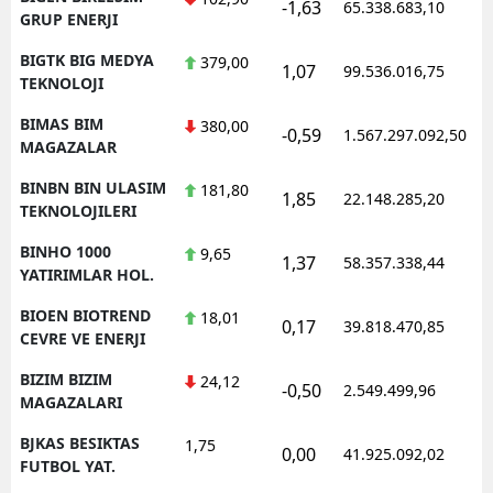
-1,63
65.338.683,10
1
GRUP ENERJI
BIGTK BIG MEDYA
379,00
1,07
99.536.016,75
1
TEKNOLOJI
BIMAS BIM
380,00
-0,59
1.567.297.092,50
1
MAGAZALAR
BINBN BIN ULASIM
181,80
1,85
22.148.285,20
1
TEKNOLOJILERI
BINHO 1000
9,65
1,37
58.357.338,44
1
YATIRIMLAR HOL.
BIOEN BIOTREND
18,01
0,17
39.818.470,85
1
CEVRE VE ENERJI
BIZIM BIZIM
24,12
-0,50
2.549.499,96
1
MAGAZALARI
BJKAS BESIKTAS
1,75
0,00
41.925.092,02
1
FUTBOL YAT.