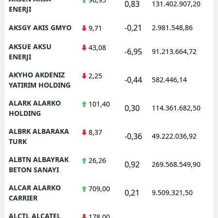
0,83
131.402.907,20
1
ENERJI
-0,21
AKSGY AKIS GMYO
2.981.548,86
1
9,71
AKSUE AKSU
43,08
-6,95
91.213.664,72
1
ENERJI
AKYHO AKDENIZ
2,25
-0,44
582.446,14
1
YATIRIM HOLDING
ALARK ALARKO
101,40
0,30
114.361.682,50
1
HOLDING
ALBRK ALBARAKA
8,37
-0,36
49.222.036,92
1
TURK
ALBTN ALBAYRAK
26,26
0,92
269.568.549,90
1
BETON SANAYI
ALCAR ALARKO
709,00
0,21
9.509.321,50
1
CARRIER
ALCTL ALCATEL
178,00