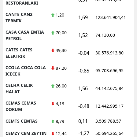
RESTORANLARI
CANTE CAN2
1,20
1,69
123.641.904,41
1
TERMIK
CASA CASA EMTIA
70,00
1,52
74.130,00
0
PETROL
CATES CATES
49,30
-0,04
30.576.913,80
1
ELEKTRIK
CCOLA COCA COLA
87,20
-0,85
95.703.696,95
1
ICECEK
CELHA CELIK
26,00
1,56
44.142.675,84
1
HALAT
CEMAS CEMAS
4,13
-0,48
12.442.995,17
1
DOKUM
0,11
CEMTS CEMTAS
3.509.788,57
1
8,79
-1,27
CEMZY CEM ZEYTIN
50.694.265,64
1
12,44