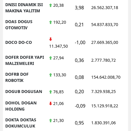
DNISI DINAMIK ISI
20,38
3,98
26.562.307,18
1
MAKINA YALITIM
DOAS DOGUS
192,20
0,21
54.837.833,70
1
OTOMOTIV
-1,00
DOCO DO-CO
27.669.365,00
1
11.347,50
DOFER DOFER YAPI
27,94
0,36
2.777.780,72
1
MALZEMELERI
DOFRB DOF
133,30
0,08
154.642.008,70
1
ROBOTIK
0,20
DOGUB DOGUSAN
7.329.938,25
1
76,85
DOHOL DOGAN
21,06
-0,09
15.129.918,22
1
HOLDING
DOKTA DOKTAS
21,30
0,95
1.830.391,06
1
DOKUMCULUK