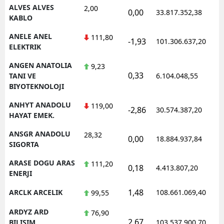
ALVES ALVES
2,00
0,00
33.817.352,38
1
KABLO
ANELE ANEL
111,80
-1,93
101.306.637,20
1
ELEKTRIK
ANGEN ANATOLIA
9,23
0,33
1
TANI VE
6.104.048,55
BIYOTEKNOLOJI
ANHYT ANADOLU
119,00
-2,86
30.574.387,20
1
HAYAT EMEK.
ANSGR ANADOLU
28,32
0,00
18.884.937,84
1
SIGORTA
ARASE DOGU ARAS
111,20
0,18
4.413.807,20
1
ENERJI
1,48
ARCLK ARCELIK
108.661.069,40
1
99,55
ARDYZ ARD
76,90
2,67
1
BILISIM
103.537.900,70