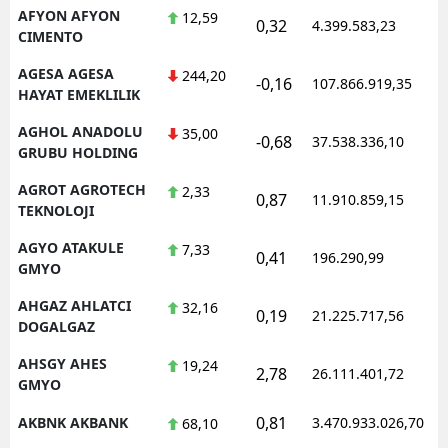
AFYON AFYON
12,59
0,32
4.399.583,23
1
CIMENTO
AGESA AGESA
244,20
-0,16
107.866.919,35
1
HAYAT EMEKLILIK
AGHOL ANADOLU
35,00
-0,68
37.538.336,10
1
GRUBU HOLDING
AGROT AGROTECH
2,33
0,87
11.910.859,15
1
TEKNOLOJI
AGYO ATAKULE
7,33
0,41
196.290,99
1
GMYO
AHGAZ AHLATCI
32,16
0,19
21.225.717,56
1
DOGALGAZ
AHSGY AHES
19,24
2,78
26.111.401,72
1
GMYO
0,81
AKBNK AKBANK
3.470.933.026,70
1
68,10