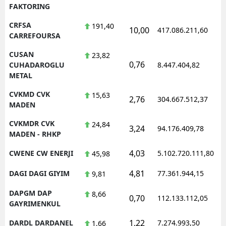
FAKTORING
CRFSA
191,40
10,00
417.086.211,60
1
CARREFOURSA
CUSAN
23,82
0,76
1
CUHADAROGLU
8.447.404,82
METAL
CVKMD CVK
15,63
2,76
304.667.512,37
1
MADEN
CVKMDR CVK
24,84
3,24
94.176.409,78
1
MADEN - RHKP
4,03
CWENE CW ENERJI
5.102.720.111,80
1
45,98
4,81
DAGI DAGI GIYIM
77.361.944,15
1
9,81
DAPGM DAP
8,66
0,70
112.133.112,05
1
GAYRIMENKUL
1,22
DARDL DARDANEL
7.274.993,50
1
1,66