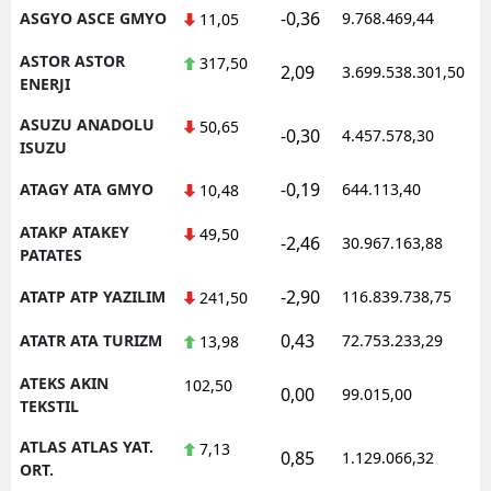
-0,36
ASGYO ASCE GMYO
9.768.469,44
1
11,05
ASTOR ASTOR
317,50
2,09
3.699.538.301,50
1
ENERJI
ASUZU ANADOLU
50,65
-0,30
4.457.578,30
1
ISUZU
-0,19
ATAGY ATA GMYO
644.113,40
1
10,48
ATAKP ATAKEY
49,50
-2,46
30.967.163,88
1
PATATES
-2,90
ATATP ATP YAZILIM
116.839.738,75
1
241,50
0,43
ATATR ATA TURIZM
72.753.233,29
1
13,98
ATEKS AKIN
102,50
0,00
99.015,00
0
TEKSTIL
ATLAS ATLAS YAT.
7,13
0,85
1.129.066,32
1
ORT.