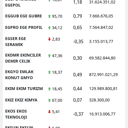
1,18
31.624.351,02
1
EGEPOL
0,79
EGGUB EGE GUBRE
7.666.676,05
1
95,70
0,65
EGPRO EGE PROFIL
7.564.847,02
1
34,12
EGSER EGE
2,83
-0,35
3.155.013,77
1
SERAMIK
EKDMR EKINCILER
47,36
0,30
69.582.844,80
1
DEMIR CELIK
EKGYO EMLAK
18,37
0,49
872.991.021,29
1
KONUT GMYO
0,44
EKIM EKIM TURIZM
129.989.800,81
1
18,45
0,07
EKIZ EKIZ KIMYA
328.300,00
0
67,00
EKOS EKOS
5,41
-0,37
16.913.006,77
1
TEKNOLOJI
EKSUN EKSUN