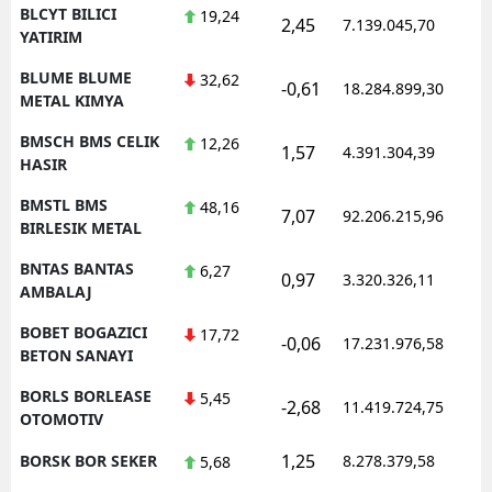
BLCYT BILICI
19,24
2,45
7.139.045,70
1
YATIRIM
BLUME BLUME
32,62
-0,61
18.284.899,30
1
METAL KIMYA
BMSCH BMS CELIK
12,26
1,57
4.391.304,39
1
HASIR
BMSTL BMS
48,16
7,07
92.206.215,96
1
BIRLESIK METAL
BNTAS BANTAS
6,27
0,97
3.320.326,11
1
AMBALAJ
BOBET BOGAZICI
17,72
-0,06
17.231.976,58
1
BETON SANAYI
BORLS BORLEASE
5,45
-2,68
11.419.724,75
1
OTOMOTIV
1,25
BORSK BOR SEKER
8.278.379,58
1
5,68