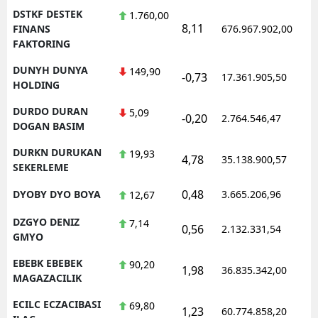
DSTKF DESTEK
1.760,00
8,11
1
FINANS
676.967.902,00
FAKTORING
DUNYH DUNYA
149,90
-0,73
17.361.905,50
1
HOLDING
DURDO DURAN
5,09
-0,20
2.764.546,47
1
DOGAN BASIM
DURKN DURUKAN
19,93
4,78
35.138.900,57
1
SEKERLEME
0,48
DYOBY DYO BOYA
3.665.206,96
1
12,67
DZGYO DENIZ
7,14
0,56
2.132.331,54
1
GMYO
EBEBK EBEBEK
90,20
1,98
36.835.342,00
1
MAGAZACILIK
ECILC ECZACIBASI
69,80
1,23
60.774.858,20
1