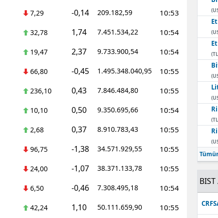
(U
-0,14
209.182,59
10:53
7,29
E
1,74
7.451.534,22
10:54
32,78
(U
E
2,37
9.733.900,54
10:54
19,47
(TL
Bi
-0,45
1.495.348.040,95
10:55
66,80
(U
Li
0,43
7.846.484,80
10:55
236,10
(U
0,50
Ri
9.350.695,66
10:54
10,10
(TL
0,37
8.910.783,43
10:55
2,68
Ri
(U
-1,38
34.571.929,55
10:55
96,75
Tümün
-1,07
38.371.133,78
10:55
24,00
BIST 
-0,46
7.308.495,18
10:54
6,50
CRFS
1,10
50.111.659,90
10:55
42,24