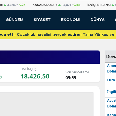
A DOLARI
34,0219
0.15%
İSVIÇRE FRANKI
58,7759
0.31%
YUAN OFFS
GÜNDEM
SİYASET
EKONOMİ
DÜNYA
etti: Çocukluk hayalini gerçekleştiren Talha Yünkuş yeni t
Dövi
Amer
HACİM(TL)
Dolar
Son Güncelleme
%
18.426,50
09:55
Euro
İngili
Avus
Dolar
Kana