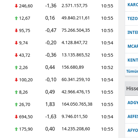
KARC
-1,36
2.571.157,75
10:55
246,60
0,16
49.840.211,61
10:55
12,67
TEZO
-0,47
75.266.504,35
10:55
95,75
INT
-0,20
4.128.847,72
10:54
9,74
MCA
-0,36
13.135.865,52
10:55
43,72
KEN
0,44
156.680,89
10:52
2,26
Tümün
-0,10
60.341.259,10
10:54
100,20
Hisse
0,49
42.966.476,15
10:55
8,26
ADGY
1,83
164.050.765,38
10:55
26,70
-1,63
9.746.011,50
10:54
694,50
AEFE
0,40
14.235.208,60
10:55
175,90
AFYO