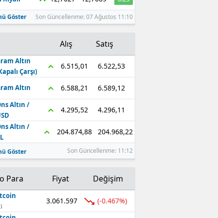
ü Göster
Son Güncellenme: 07 Ağustos 11:10
Alış
Satış
ram Altın
6.522,53
6.515,01
Kapalı Çarşı)
6.589,12
6.588,21
ram Altın
ns Altın /
4.296,11
4.295,52
USD
ns Altın /
204.968,22
204.874,88
L
Son Güncellenme: 11:12
ü Göster
to Para
Fiyat
Değişim
tcoin
3.061.597
(-0.467%)
)
tcoin