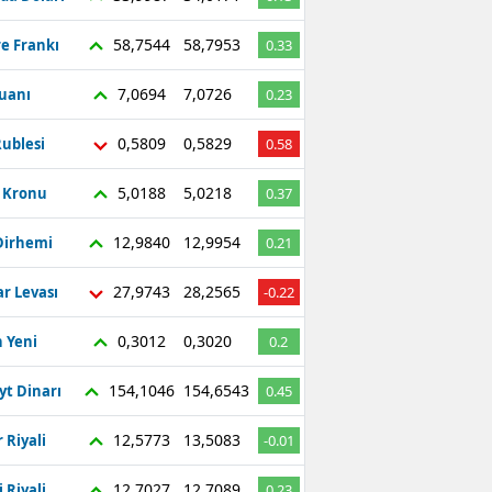
58,7544
58,7953
re Frankı
0.33
7,0694
7,0726
Yuanı
0.23
0,5809
0,5829
ublesi
0.58
5,0188
5,0218
ç Kronu
0.37
12,9840
12,9954
Dirhemi
0.21
27,9743
28,2565
r Levası
-0.22
0,3012
0,3020
 Yeni
0.2
154,1046
154,6543
yt Dinarı
0.45
12,5773
13,5083
 Riyali
-0.01
12,7027
12,7089
 Riyali
0.23