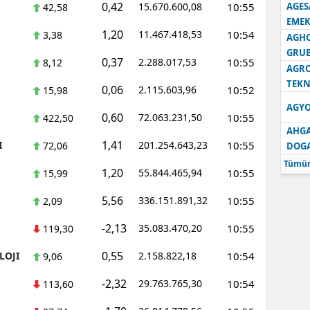
0,42
15.670.600,08
10:55
AGES
42,58
EMEK
1,20
11.467.418,53
10:54
3,38
AGH
GRU
0,37
2.288.017,53
10:55
8,12
AGRO
TEKN
0,06
2.115.603,96
10:52
15,98
AGYO
0,60
72.063.231,50
10:55
422,50
AHGA
1,41
I
201.254.643,23
10:55
72,06
DOG
Tümün
1,20
55.844.465,94
10:55
15,99
5,56
336.151.891,32
10:55
2,09
-2,13
35.083.470,20
10:55
119,30
0,55
LOJI
2.158.822,18
10:54
9,06
-2,32
29.763.765,30
10:54
113,60