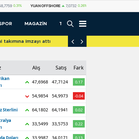
HORE
7,0732
0.26%
YUAN
7,0723
0.23%
RUBLE
0,5841
0.62%
İ
SPOR
MAGAZİN
TEKNOLOJİ
akımına imzayı attı
İniş takımları yere d
z
Alış
Satış
Fark
ikan
47,6968
47,7124
0.17
ı
54,9854
54,9973
-0.04
64,1802
64,1941
z Sterlini
0.02
tralya
33,5499
33,5753
0.22
ı
33,9987
34,0171
da Doları
0.13