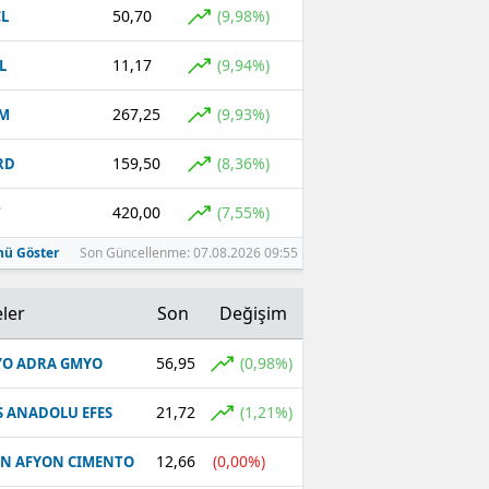
50,70
(9,98%)
L
11,17
(9,94%)
L
267,25
(9,93%)
EM
159,50
(8,36%)
RD
420,00
(7,55%)
T
ü Göster
Son Güncellenme: 07.08.2026 09:55
ler
Son
Değişim
56,95
(0,98%)
O ADRA GMYO
21,72
(1,21%)
S ANADOLU EFES
12,66
(0,00%)
N AFYON CIMENTO