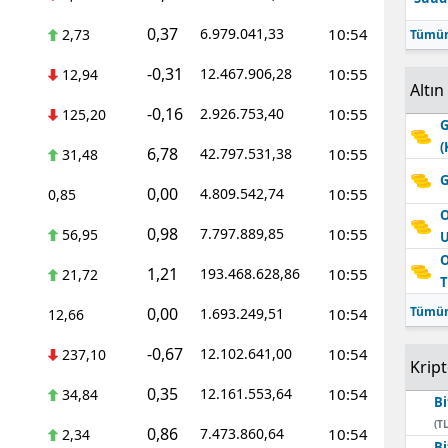
0,37
6.979.041,33
10:54
2,73
Tümün
-0,31
12.467.906,28
10:55
12,94
Altın
-0,16
2.926.753,40
10:55
125,20
G
(
6,78
42.797.531,38
10:55
31,48
G
0,00
4.809.542,74
10:55
0,85
O
0,98
7.797.889,85
10:55
56,95
O
1,21
193.468.628,86
10:55
21,72
T
0,00
Tümün
1.693.249,51
10:54
12,66
-0,67
12.102.641,00
10:54
237,10
Krip
0,35
12.161.553,64
10:54
34,84
Bi
(TL
0,86
7.473.860,64
10:54
2,34
Bi