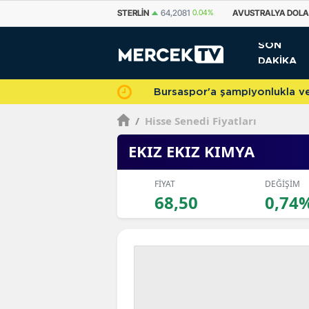
STERLIN
64,2081
0.04%
AVUSTRALYA DOLARI
33,5676
0.2%
KANAD
SON
DAKİKA
Bursaspor'a şampiyonlukla veda 
/
Hisse Senedi Fiyatları
EKIZ EKIZ KIMYA
FİYAT
DEĞİŞİM
68,50
0,74