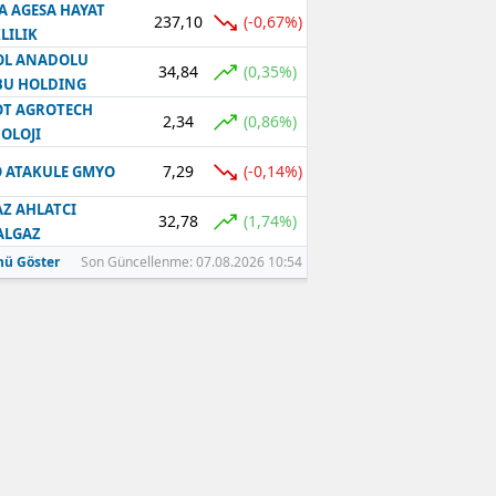
A AGESA HAYAT
237,10
(-0,67%)
LILIK
OL ANADOLU
34,84
(0,35%)
BU HOLDING
T AGROTECH
2,34
(0,86%)
OLOJI
7,29
(-0,14%)
 ATAKULE GMYO
Z AHLATCI
32,78
(1,74%)
ALGAZ
ü Göster
Son Güncellenme: 07.08.2026 10:54