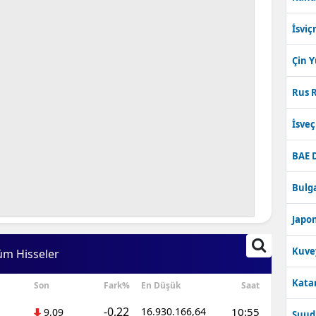
İsviç
Çin 
Rus R
İsve
BAE 
Bulga
Japon
Kuve
üm Hisseler
Katar
Son
Fark%
En Düşük
Saat
-0,22
16.930.166,64
10:55
9,09
Suudi