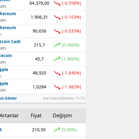
64.376,00
(-0.598%)
SDT)
thereum
1.906,31
(-0.163%)
SDT)
thereum
90.656
(-0.033%)
)
tcoin Cash
215,7
(0.466%)
SDT)
tecoin
45,7
(1.466%)
SDT)
pple
48,920
(-1.846%)
)
pple
1,0284
(-1.982%)
SDT)
ü Göster
Son Güncellenme: 11:13
Artanlar
Fiyat
Değişim
210,50
(9,98%)
A