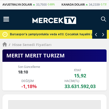
KANADA DOLARI
34,2339
0.73%
İSVIÇRE FRANKI
59,1179
0.82%
YU
cretsiz
Bursaspor'a şampiyonlukla veda etti: Çocukluk hayalini gerçekleşti
/
Hisse Senedi Fiyatları
MERIT MERIT TURIZM
Son Güncelleme
FİYAT
18:10
15,92
DEĞİŞİM
HACİM(TL)
-1,18%
33.631.592,03