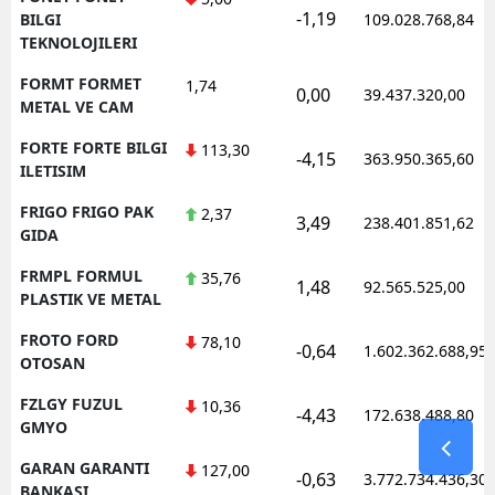
-1,19
BILGI
109.028.768,84
TEKNOLOJILERI
FORMT FORMET
1,74
0,00
39.437.320,00
METAL VE CAM
FORTE FORTE BILGI
113,30
-4,15
363.950.365,60
ILETISIM
FRIGO FRIGO PAK
2,37
3,49
238.401.851,62
GIDA
FRMPL FORMUL
35,76
1,48
92.565.525,00
PLASTIK VE METAL
FROTO FORD
78,10
-0,64
1.602.362.688,95
OTOSAN
FZLGY FUZUL
10,36
-4,43
172.638.488,80
GMYO
GARAN GARANTI
127,00
-0,63
3.772.734.436,30
BANKASI