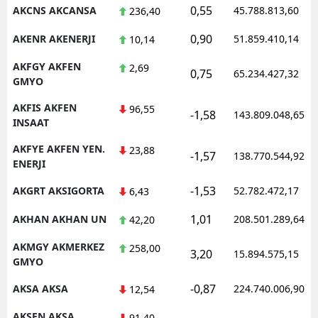
0,55
AKCNS AKCANSA
45.788.813,60
236,40
0,90
AKENR AKENERJI
51.859.410,14
10,14
AKFGY AKFEN
2,69
0,75
65.234.427,32
GMYO
AKFIS AKFEN
96,55
-1,58
143.809.048,65
INSAAT
AKFYE AKFEN YEN.
23,88
-1,57
138.770.544,92
ENERJI
-1,53
AKGRT AKSIGORTA
52.782.472,17
6,43
1,01
AKHAN AKHAN UN
208.501.289,64
42,20
AKMGY AKMERKEZ
258,00
3,20
15.894.575,15
GMYO
-0,87
AKSA AKSA
224.740.006,90
12,54
AKSEN AKSA
91,40