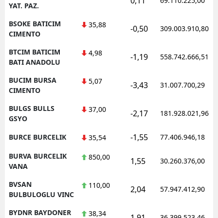
0,11
69.110.225,00
YAT. PAZ.
BSOKE BATICIM
35,88
-0,50
309.003.910,80
CIMENTO
BTCIM BATICIM
4,98
-1,19
558.742.666,51
BATI ANADOLU
BUCIM BURSA
5,07
-3,43
31.007.700,29
CIMENTO
BULGS BULLS
37,00
-2,17
181.928.021,96
GSYO
-1,55
BURCE BURCELIK
77.406.946,18
35,54
BURVA BURCELIK
850,00
1,55
30.260.376,00
VANA
BVSAN
110,00
2,04
57.947.412,90
BULBULOGLU VINC
BYDNR BAYDONER
38,34
1,91
36.399.523,46