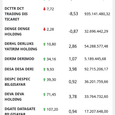
DCTTR DCT
7,72
-8,53
TRADING DIS
935.141.480,32
TICARET
DENGE DENGE
2,28
-0,87
32.696.442,29
HOLDING
DERHL DERLUKS
10,80
2,86
54.288.577,48
YATIRIM HOLDING
1,07
DERIM DERIMOD
5.189.445,68
34,16
3,98
DESA DESA DERI
92.715.206,17
9,93
DESPC DESPEC
39,30
0,92
36.201.759,66
BILGISAYAR
DEVA DEVA
71,45
3,78
33.764.732,60
HOLDING
DGATE DATAGATE
107,20
0,94
17.207.648,00
BILGISAYAR