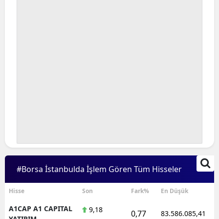
#Borsa İstanbulda İşlem Gören Tüm Hisseler
Hisse
Son
Fark%
En Düşük
A1CAP A1 CAPITAL
9,18
0,77
83.586.085,41
YATIRIM