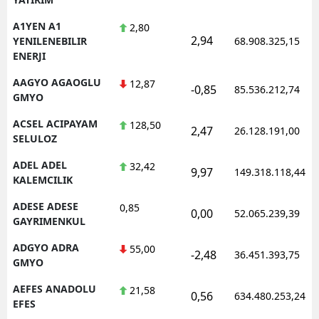
A1YEN A1
2,80
2,94
YENILENEBILIR
68.908.325,15
ENERJI
AAGYO AGAOGLU
12,87
-0,85
85.536.212,74
GMYO
ACSEL ACIPAYAM
128,50
2,47
26.128.191,00
SELULOZ
ADEL ADEL
32,42
9,97
149.318.118,44
KALEMCILIK
ADESE ADESE
0,85
0,00
52.065.239,39
GAYRIMENKUL
ADGYO ADRA
55,00
-2,48
36.451.393,75
GMYO
AEFES ANADOLU
21,58
0,56
634.480.253,24
EFES