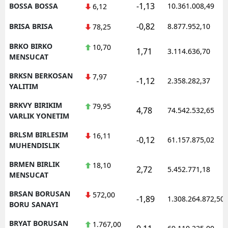
-1,13
BOSSA BOSSA
10.361.008,49
6,12
-0,82
BRISA BRISA
8.877.952,10
78,25
BRKO BIRKO
10,70
1,71
3.114.636,70
MENSUCAT
BRKSN BERKOSAN
7,97
-1,12
2.358.282,37
YALITIM
BRKVY BIRIKIM
79,95
4,78
74.542.532,65
VARLIK YONETIM
BRLSM BIRLESIM
16,11
-0,12
61.157.875,02
MUHENDISLIK
BRMEN BIRLIK
18,10
2,72
5.452.771,18
MENSUCAT
BRSAN BORUSAN
572,00
-1,89
1.308.264.872,50
BORU SANAYI
BRYAT BORUSAN
1.767,00