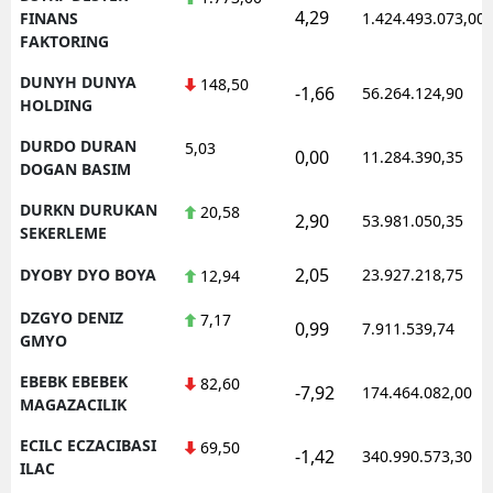
4,29
FINANS
1.424.493.073,00
FAKTORING
DUNYH DUNYA
148,50
-1,66
56.264.124,90
HOLDING
DURDO DURAN
5,03
0,00
11.284.390,35
DOGAN BASIM
DURKN DURUKAN
20,58
2,90
53.981.050,35
SEKERLEME
2,05
DYOBY DYO BOYA
23.927.218,75
12,94
DZGYO DENIZ
7,17
0,99
7.911.539,74
GMYO
EBEBK EBEBEK
82,60
-7,92
174.464.082,00
MAGAZACILIK
ECILC ECZACIBASI
69,50
-1,42
340.990.573,30
ILAC