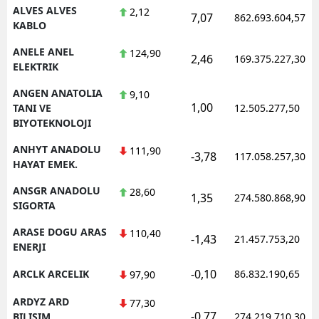
ALVES ALVES
2,12
7,07
862.693.604,57
KABLO
ANELE ANEL
124,90
2,46
169.375.227,30
ELEKTRIK
ANGEN ANATOLIA
9,10
1,00
TANI VE
12.505.277,50
BIYOTEKNOLOJI
ANHYT ANADOLU
111,90
-3,78
117.058.257,30
HAYAT EMEK.
ANSGR ANADOLU
28,60
1,35
274.580.868,90
SIGORTA
ARASE DOGU ARAS
110,40
-1,43
21.457.753,20
ENERJI
-0,10
ARCLK ARCELIK
86.832.190,65
97,90
ARDYZ ARD
77,30
-0,77
BILISIM
274.219.710,30