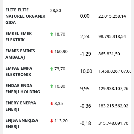
ELITE ELITE
28,80
0,00
NATUREL ORGANIK
22.015.258,14
GIDA
EMKEL EMEK
18,70
2,24
98.795.318,54
ELEKTRIK
EMNIS EMINIS
160,90
-1,29
865.831,50
AMBALAJ
EMPAE EMPA
73,70
10,00
1.458.026.107,00
ELEKTRONIK
ENDAE ENDA
16,80
9,95
129.938.107,26
ENERJI HOLDING
ENERY ENERYA
8,35
-0,36
183.215.562,02
ENERJI
ENJSA ENERJISA
113,20
-0,18
315.748.091,70
ENERJI