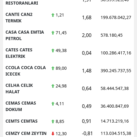
RESTORANLARI
CANTE CAN2
1,21
1,68
199.678.042,27
TERMIK
CASA CASA EMTIA
71,45
2,00
578.180,45
PETROL
CATES CATES
49,38
0,04
100.286.417,16
ELEKTRIK
CCOLA COCA COLA
89,00
1,48
390.245.737,55
ICECEK
CELHA CELIK
24,98
0,64
58.444.547,38
HALAT
CEMAS CEMAS
4,11
0,49
36.400.847,69
DOKUM
0,91
CEMTS CEMTAS
14.713.219,16
8,85
-0,81
CEMZY CEM ZEYTIN
113.034.515,38
12,30