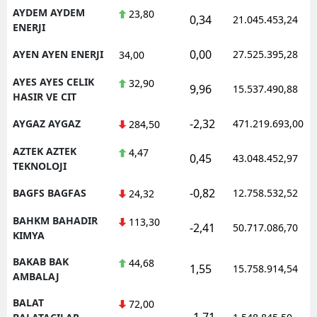
AYDEM AYDEM
23,80
0,34
21.045.453,24
ENERJI
0,00
AYEN AYEN ENERJI
27.525.395,28
34,00
AYES AYES CELIK
32,90
9,96
15.537.490,88
HASIR VE CIT
-2,32
AYGAZ AYGAZ
471.219.693,00
284,50
AZTEK AZTEK
4,47
0,45
43.048.452,97
TEKNOLOJI
-0,82
BAGFS BAGFAS
12.758.532,52
24,32
BAHKM BAHADIR
113,30
-2,41
50.717.086,70
KIMYA
BAKAB BAK
44,68
1,55
15.758.914,54
AMBALAJ
BALAT
72,00
-1,71