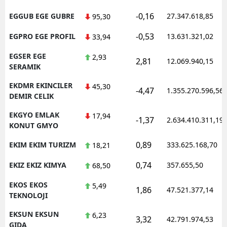
-0,16
EGGUB EGE GUBRE
27.347.618,85
95,30
-0,53
EGPRO EGE PROFIL
13.631.321,02
33,94
EGSER EGE
2,93
2,81
12.069.940,15
SERAMIK
EKDMR EKINCILER
45,30
-4,47
1.355.270.596,56
DEMIR CELIK
EKGYO EMLAK
17,94
-1,37
2.634.410.311,19
KONUT GMYO
0,89
EKIM EKIM TURIZM
333.625.168,70
18,21
0,74
EKIZ EKIZ KIMYA
357.655,50
68,50
EKOS EKOS
5,49
1,86
47.521.377,14
TEKNOLOJI
EKSUN EKSUN
6,23
3,32
42.791.974,53
GIDA