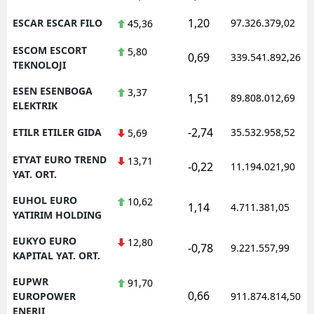
1,20
ESCAR ESCAR FILO
97.326.379,02
45,36
ESCOM ESCORT
5,80
0,69
339.541.892,26
TEKNOLOJI
ESEN ESENBOGA
3,37
1,51
89.808.012,69
ELEKTRIK
-2,74
ETILR ETILER GIDA
35.532.958,52
5,69
ETYAT EURO TREND
13,71
-0,22
11.194.021,90
YAT. ORT.
EUHOL EURO
10,62
1,14
4.711.381,05
YATIRIM HOLDING
EUKYO EURO
12,80
-0,78
9.221.557,99
KAPITAL YAT. ORT.
EUPWR
91,70
0,66
EUROPOWER
911.874.814,50
ENERJI