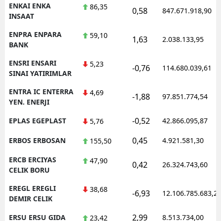
ENKAI ENKA
86,35
0,58
847.671.918,90
INSAAT
ENPRA ENPARA
59,10
1,63
2.038.133,95
BANK
ENSRI ENSARI
5,23
-0,76
114.680.039,61
SINAI YATIRIMLAR
ENTRA IC ENTERRA
4,69
-1,88
97.851.774,54
YEN. ENERJI
-0,52
EPLAS EGEPLAST
42.866.095,87
5,76
0,45
ERBOS ERBOSAN
4.921.581,30
155,50
ERCB ERCIYAS
47,90
0,42
26.324.743,60
CELIK BORU
EREGL EREGLI
38,68
-6,93
12.106.785.683,2
DEMIR CELIK
2,99
ERSU ERSU GIDA
8.513.734,00
23,42