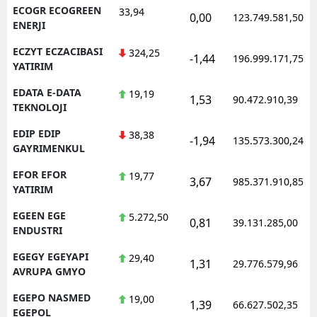
ECOGR ECOGREEN
33,94
0,00
123.749.581,50
ENERJI
ECZYT ECZACIBASI
324,25
-1,44
196.999.171,75
YATIRIM
EDATA E-DATA
19,19
1,53
90.472.910,39
TEKNOLOJI
EDIP EDIP
38,38
-1,94
135.573.300,24
GAYRIMENKUL
EFOR EFOR
19,77
3,67
985.371.910,85
YATIRIM
EGEEN EGE
5.272,50
0,81
39.131.285,00
ENDUSTRI
EGEGY EGEYAPI
29,40
1,31
29.776.579,96
AVRUPA GMYO
EGEPO NASMED
19,00
1,39
66.627.502,35
EGEPOL