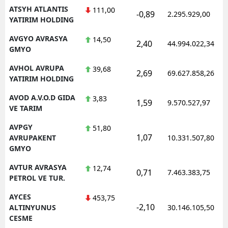
ATSYH ATLANTIS
111,00
-0,89
2.295.929,00
YATIRIM HOLDING
AVGYO AVRASYA
14,50
2,40
44.994.022,34
GMYO
AVHOL AVRUPA
39,68
2,69
69.627.858,26
YATIRIM HOLDING
AVOD A.V.O.D GIDA
3,83
1,59
9.570.527,97
VE TARIM
AVPGY
51,80
1,07
AVRUPAKENT
10.331.507,80
GMYO
AVTUR AVRASYA
12,74
0,71
7.463.383,75
PETROL VE TUR.
AYCES
453,75
-2,10
ALTINYUNUS
30.146.105,50
CESME