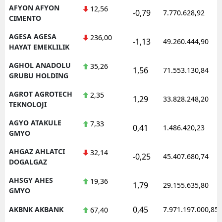
AFYON AFYON
12,56
-0,79
7.770.628,92
CIMENTO
AGESA AGESA
236,00
-1,13
49.260.444,90
HAYAT EMEKLILIK
AGHOL ANADOLU
35,26
1,56
71.553.130,84
GRUBU HOLDING
AGROT AGROTECH
2,35
1,29
33.828.248,20
TEKNOLOJI
AGYO ATAKULE
7,33
0,41
1.486.420,23
GMYO
AHGAZ AHLATCI
32,14
-0,25
45.407.680,74
DOGALGAZ
AHSGY AHES
19,36
1,79
29.155.635,80
GMYO
0,45
AKBNK AKBANK
7.971.197.000,85
67,40