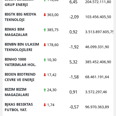
6,45
204.572.111,80
GRUP ENERJI
BIGTK BIG MEDYA
363,00
-2,09
103.456.405,50
TEKNOLOJI
BIMAS BIM
385,75
0,92
3.513.897.605,75
MAGAZALAR
BINBN BIN ULASIM
178,60
-1,92
46.099.331,90
TEKNOLOJILERI
BINHO 1000
10,30
5,32
385.452.406,90
YATIRIMLAR HOL.
BIOEN BIOTREND
17,42
-1,58
68.461.191,64
CEVRE VE ENERJI
BIZIM BIZIM
24,30
0,91
3.572.297,46
MAGAZALARI
BJKAS BESIKTAS
1,74
-0,57
96.970.363,89
FUTBOL YAT.