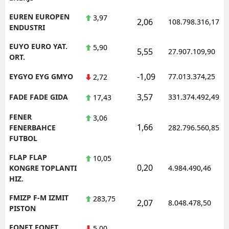
EUREN EUROPEN
3,97
2,06
108.798.316,17
ENDUSTRI
EUYO EURO YAT.
5,90
5,55
27.907.109,90
ORT.
-1,09
EYGYO EYG GMYO
77.013.374,25
2,72
3,57
FADE FADE GIDA
331.374.492,49
17,43
FENER
3,06
1,66
FENERBAHCE
282.796.560,85
FUTBOL
FLAP FLAP
10,05
0,20
KONGRE TOPLANTI
4.984.490,46
HIZ.
FMIZP F-M IZMIT
283,75
2,07
8.048.478,50
PISTON
FONET FONET
5,00