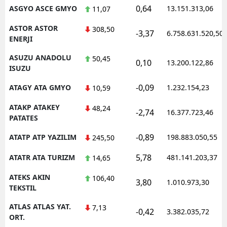
0,64
ASGYO ASCE GMYO
13.151.313,06
11,07
ASTOR ASTOR
308,50
-3,37
6.758.631.520,50
ENERJI
ASUZU ANADOLU
50,45
0,10
13.200.122,86
ISUZU
-0,09
ATAGY ATA GMYO
1.232.154,23
10,59
ATAKP ATAKEY
48,24
-2,74
16.377.723,46
PATATES
-0,89
ATATP ATP YAZILIM
198.883.050,55
245,50
5,78
ATATR ATA TURIZM
481.141.203,37
14,65
ATEKS AKIN
106,40
3,80
1.010.973,30
TEKSTIL
ATLAS ATLAS YAT.
7,13
-0,42
3.382.035,72
ORT.