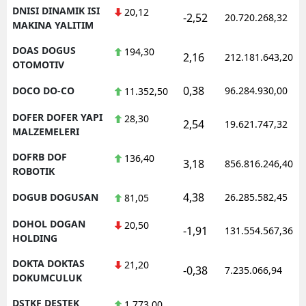
DNISI DINAMIK ISI
20,12
-2,52
20.720.268,32
MAKINA YALITIM
DOAS DOGUS
194,30
2,16
212.181.643,20
OTOMOTIV
0,38
DOCO DO-CO
96.284.930,00
11.352,50
DOFER DOFER YAPI
28,30
2,54
19.621.747,32
MALZEMELERI
DOFRB DOF
136,40
3,18
856.816.246,40
ROBOTIK
4,38
DOGUB DOGUSAN
26.285.582,45
81,05
DOHOL DOGAN
20,50
-1,91
131.554.567,36
HOLDING
DOKTA DOKTAS
21,20
-0,38
7.235.066,94
DOKUMCULUK
DSTKF DESTEK
1.773,00