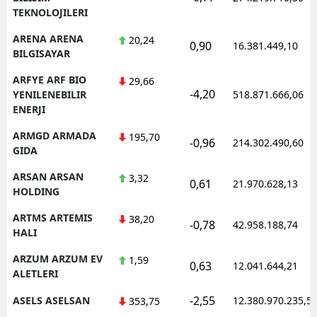
TEKNOLOJILERI
ARENA ARENA
20,24
0,90
16.381.449,10
BILGISAYAR
ARFYE ARF BIO
29,66
-4,20
YENILENEBILIR
518.871.666,06
ENERJI
ARMGD ARMADA
195,70
-0,96
214.302.490,60
GIDA
ARSAN ARSAN
3,32
0,61
21.970.628,13
HOLDING
ARTMS ARTEMIS
38,20
-0,78
42.958.188,74
HALI
ARZUM ARZUM EV
1,59
0,63
12.041.644,21
ALETLERI
-2,55
ASELS ASELSAN
12.380.970.235,5
353,75