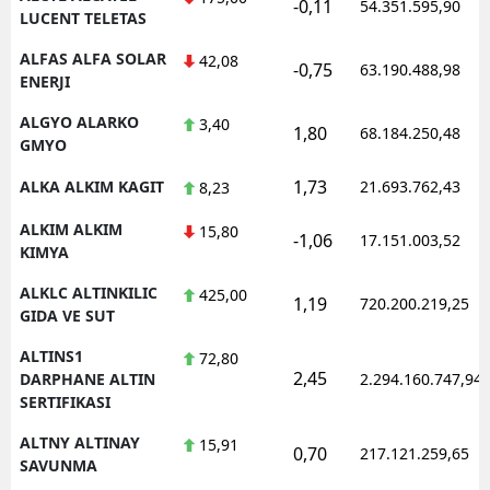
-0,11
54.351.595,90
LUCENT TELETAS
ALFAS ALFA SOLAR
42,08
-0,75
63.190.488,98
ENERJI
ALGYO ALARKO
3,40
1,80
68.184.250,48
GMYO
1,73
ALKA ALKIM KAGIT
21.693.762,43
8,23
ALKIM ALKIM
15,80
-1,06
17.151.003,52
KIMYA
ALKLC ALTINKILIC
425,00
1,19
720.200.219,25
GIDA VE SUT
ALTINS1
72,80
2,45
DARPHANE ALTIN
2.294.160.747,94
SERTIFIKASI
ALTNY ALTINAY
15,91
0,70
217.121.259,65
SAVUNMA