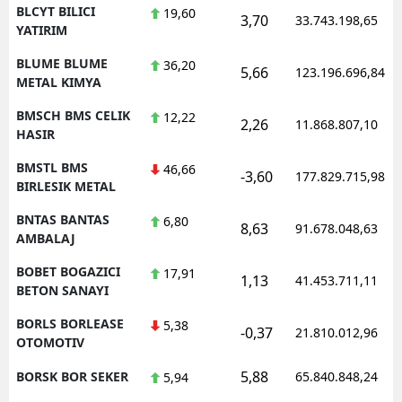
BLCYT BILICI
19,60
3,70
33.743.198,65
YATIRIM
BLUME BLUME
36,20
5,66
123.196.696,84
METAL KIMYA
BMSCH BMS CELIK
12,22
2,26
11.868.807,10
HASIR
BMSTL BMS
46,66
-3,60
177.829.715,98
BIRLESIK METAL
BNTAS BANTAS
6,80
8,63
91.678.048,63
AMBALAJ
BOBET BOGAZICI
17,91
1,13
41.453.711,11
BETON SANAYI
BORLS BORLEASE
5,38
-0,37
21.810.012,96
OTOMOTIV
5,88
BORSK BOR SEKER
65.840.848,24
5,94