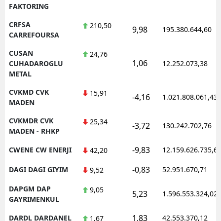
FAKTORING
CRFSA
210,50
9,98
195.380.644,60
CARREFOURSA
CUSAN
24,76
1,06
CUHADAROGLU
12.252.073,38
METAL
CVKMD CVK
15,91
-4,16
1.021.808.061,43
MADEN
CVKMDR CVK
25,34
-3,72
130.242.702,76
MADEN - RHKP
-9,83
CWENE CW ENERJI
12.159.626.735,6
42,20
-0,83
DAGI DAGI GIYIM
52.951.670,71
9,52
DAPGM DAP
9,05
5,23
1.596.553.324,02
GAYRIMENKUL
1,83
DARDL DARDANEL
42.553.370,12
1,67