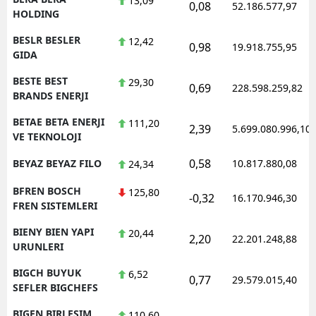
13,09
0,08
52.186.577,97
HOLDING
BESLR BESLER
12,42
0,98
19.918.755,95
GIDA
BESTE BEST
29,30
0,69
228.598.259,82
BRANDS ENERJI
BETAE BETA ENERJI
111,20
2,39
5.699.080.996,10
VE TEKNOLOJI
0,58
BEYAZ BEYAZ FILO
10.817.880,08
24,34
BFREN BOSCH
125,80
-0,32
16.170.946,30
FREN SISTEMLERI
BIENY BIEN YAPI
20,44
2,20
22.201.248,88
URUNLERI
BIGCH BUYUK
6,52
0,77
29.579.015,40
SEFLER BIGCHEFS
BIGEN BIRLESIM
110,60