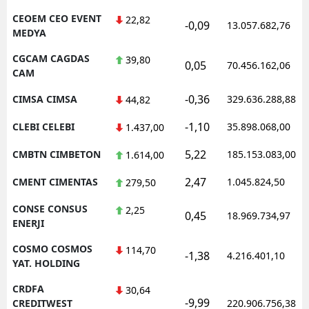
CEOEM CEO EVENT
22,82
-0,09
13.057.682,76
MEDYA
CGCAM CAGDAS
39,80
0,05
70.456.162,06
CAM
-0,36
CIMSA CIMSA
329.636.288,88
44,82
-1,10
CLEBI CELEBI
35.898.068,00
1.437,00
5,22
CMBTN CIMBETON
185.153.083,00
1.614,00
2,47
CMENT CIMENTAS
1.045.824,50
279,50
CONSE CONSUS
2,25
0,45
18.969.734,97
ENERJI
COSMO COSMOS
114,70
-1,38
4.216.401,10
YAT. HOLDING
CRDFA
30,64
-9,99
CREDITWEST
220.906.756,38