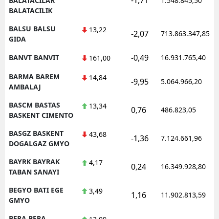
BALATACILAR
1.548.845,50
BALATACILIK
BALSU BALSU
13,22
-2,07
713.863.347,85
GIDA
-0,49
BANVT BANVIT
16.931.765,40
161,00
BARMA BAREM
14,84
-9,95
5.064.966,20
AMBALAJ
BASCM BASTAS
13,34
0,76
486.823,05
BASKENT CIMENTO
BASGZ BASKENT
43,68
-1,36
7.124.661,96
DOGALGAZ GMYO
BAYRK BAYRAK
4,17
0,24
16.349.928,80
TABAN SANAYI
BEGYO BATI EGE
3,49
1,16
11.902.813,59
GMYO
BERA BERA