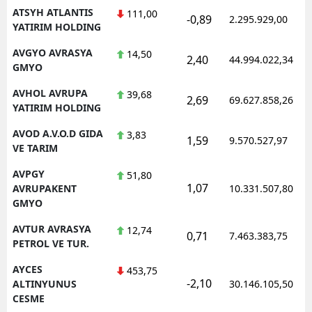
ATSYH ATLANTIS
111,00
-0,89
2.295.929,00
YATIRIM HOLDING
AVGYO AVRASYA
14,50
2,40
44.994.022,34
GMYO
AVHOL AVRUPA
39,68
2,69
69.627.858,26
YATIRIM HOLDING
AVOD A.V.O.D GIDA
3,83
1,59
9.570.527,97
VE TARIM
AVPGY
51,80
1,07
AVRUPAKENT
10.331.507,80
GMYO
AVTUR AVRASYA
12,74
0,71
7.463.383,75
PETROL VE TUR.
AYCES
453,75
-2,10
ALTINYUNUS
30.146.105,50
CESME