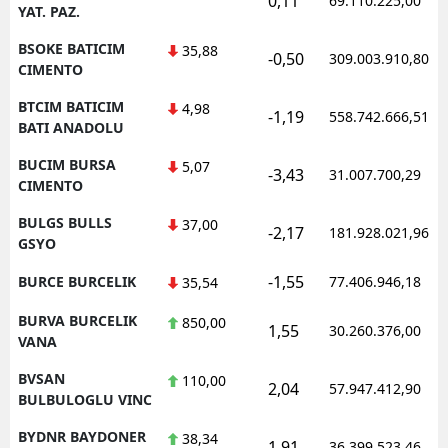
0,11
69.110.225,00
YAT. PAZ.
BSOKE BATICIM
35,88
-0,50
309.003.910,80
CIMENTO
BTCIM BATICIM
4,98
-1,19
558.742.666,51
BATI ANADOLU
BUCIM BURSA
5,07
-3,43
31.007.700,29
CIMENTO
BULGS BULLS
37,00
-2,17
181.928.021,96
GSYO
-1,55
BURCE BURCELIK
77.406.946,18
35,54
BURVA BURCELIK
850,00
1,55
30.260.376,00
VANA
BVSAN
110,00
2,04
57.947.412,90
BULBULOGLU VINC
BYDNR BAYDONER
38,34
1,91
36.399.523,46