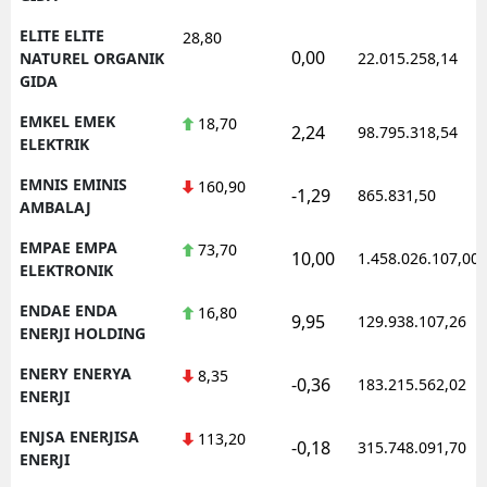
ELITE ELITE
28,80
0,00
NATUREL ORGANIK
22.015.258,14
GIDA
EMKEL EMEK
18,70
2,24
98.795.318,54
ELEKTRIK
EMNIS EMINIS
160,90
-1,29
865.831,50
AMBALAJ
EMPAE EMPA
73,70
10,00
1.458.026.107,00
ELEKTRONIK
ENDAE ENDA
16,80
9,95
129.938.107,26
ENERJI HOLDING
ENERY ENERYA
8,35
-0,36
183.215.562,02
ENERJI
ENJSA ENERJISA
113,20
-0,18
315.748.091,70
ENERJI