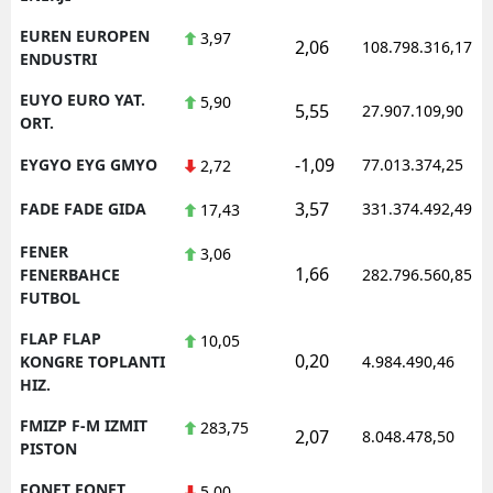
EUREN EUROPEN
3,97
2,06
108.798.316,17
ENDUSTRI
EUYO EURO YAT.
5,90
5,55
27.907.109,90
ORT.
-1,09
EYGYO EYG GMYO
77.013.374,25
2,72
3,57
FADE FADE GIDA
331.374.492,49
17,43
FENER
3,06
1,66
FENERBAHCE
282.796.560,85
FUTBOL
FLAP FLAP
10,05
0,20
KONGRE TOPLANTI
4.984.490,46
HIZ.
FMIZP F-M IZMIT
283,75
2,07
8.048.478,50
PISTON
FONET FONET
5,00