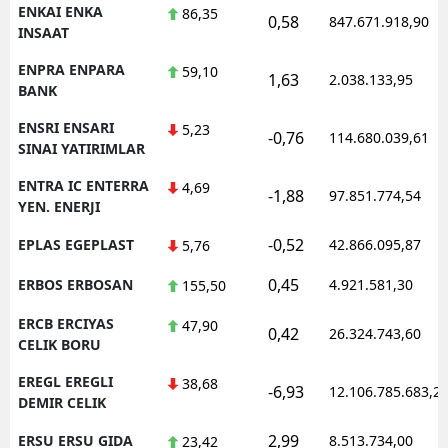
ENKAI ENKA
86,35
0,58
847.671.918,90
INSAAT
ENPRA ENPARA
59,10
1,63
2.038.133,95
BANK
ENSRI ENSARI
5,23
-0,76
114.680.039,61
SINAI YATIRIMLAR
ENTRA IC ENTERRA
4,69
-1,88
97.851.774,54
YEN. ENERJI
-0,52
EPLAS EGEPLAST
42.866.095,87
5,76
0,45
ERBOS ERBOSAN
4.921.581,30
155,50
ERCB ERCIYAS
47,90
0,42
26.324.743,60
CELIK BORU
EREGL EREGLI
38,68
-6,93
12.106.785.683,2
DEMIR CELIK
2,99
ERSU ERSU GIDA
8.513.734,00
23,42