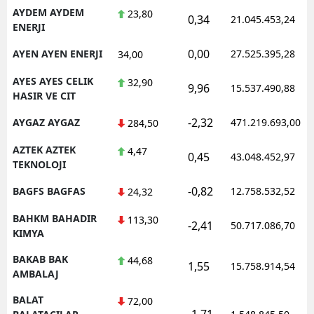
AYDEM AYDEM
23,80
0,34
21.045.453,24
ENERJI
0,00
AYEN AYEN ENERJI
27.525.395,28
34,00
AYES AYES CELIK
32,90
9,96
15.537.490,88
HASIR VE CIT
-2,32
AYGAZ AYGAZ
471.219.693,00
284,50
AZTEK AZTEK
4,47
0,45
43.048.452,97
TEKNOLOJI
-0,82
BAGFS BAGFAS
12.758.532,52
24,32
BAHKM BAHADIR
113,30
-2,41
50.717.086,70
KIMYA
BAKAB BAK
44,68
1,55
15.758.914,54
AMBALAJ
BALAT
72,00
-1,71