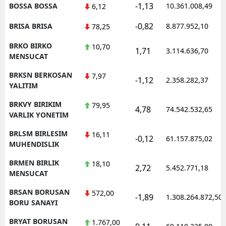
-1,13
BOSSA BOSSA
10.361.008,49
6,12
-0,82
BRISA BRISA
8.877.952,10
78,25
BRKO BIRKO
10,70
1,71
3.114.636,70
MENSUCAT
BRKSN BERKOSAN
7,97
-1,12
2.358.282,37
YALITIM
BRKVY BIRIKIM
79,95
4,78
74.542.532,65
VARLIK YONETIM
BRLSM BIRLESIM
16,11
-0,12
61.157.875,02
MUHENDISLIK
BRMEN BIRLIK
18,10
2,72
5.452.771,18
MENSUCAT
BRSAN BORUSAN
572,00
-1,89
1.308.264.872,50
BORU SANAYI
BRYAT BORUSAN
1.767,00