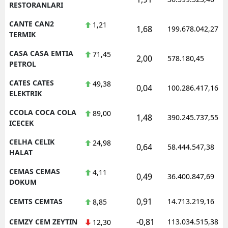
RESTORANLARI
CANTE CAN2
1,21
1,68
199.678.042,27
TERMIK
CASA CASA EMTIA
71,45
2,00
578.180,45
PETROL
CATES CATES
49,38
0,04
100.286.417,16
ELEKTRIK
CCOLA COCA COLA
89,00
1,48
390.245.737,55
ICECEK
CELHA CELIK
24,98
0,64
58.444.547,38
HALAT
CEMAS CEMAS
4,11
0,49
36.400.847,69
DOKUM
0,91
CEMTS CEMTAS
14.713.219,16
8,85
-0,81
CEMZY CEM ZEYTIN
113.034.515,38
12,30