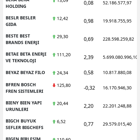
13,09
0,08
52.186.577,97
HOLDING
BESLR BESLER
12,42
0,98
19.918.755,95
GIDA
BESTE BEST
29,30
0,69
228.598.259,82
BRANDS ENERJI
BETAE BETA ENERJI
111,20
2,39
5.699.080.996,10
VE TEKNOLOJI
0,58
BEYAZ BEYAZ FILO
10.817.880,08
24,34
BFREN BOSCH
125,80
-0,32
16.170.946,30
FREN SISTEMLERI
BIENY BIEN YAPI
20,44
2,20
22.201.248,88
URUNLERI
BIGCH BUYUK
6,52
0,77
29.579.015,40
SEFLER BIGCHEFS
BIGEN BIRLESIM
110,60