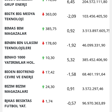
6,45
204.572.111,80
GRUP ENERJI
BIGTK BIG MEDYA
363,00
-2,09
103.456.405,50
TEKNOLOJI
BIMAS BIM
385,75
0,92
3.513.897.605,75
MAGAZALAR
BINBN BIN ULASIM
178,60
-1,92
46.099.331,90
TEKNOLOJILERI
BINHO 1000
10,30
5,32
385.452.406,90
YATIRIMLAR HOL.
BIOEN BIOTREND
17,42
-1,58
68.461.191,64
CEVRE VE ENERJI
BIZIM BIZIM
24,30
0,91
3.572.297,46
MAGAZALARI
BJKAS BESIKTAS
1,74
-0,57
96.970.363,89
FUTBOL YAT.