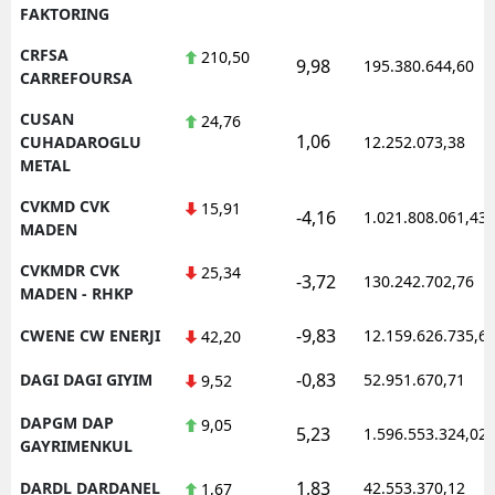
FAKTORING
CRFSA
210,50
9,98
195.380.644,60
CARREFOURSA
CUSAN
24,76
1,06
CUHADAROGLU
12.252.073,38
METAL
CVKMD CVK
15,91
-4,16
1.021.808.061,43
MADEN
CVKMDR CVK
25,34
-3,72
130.242.702,76
MADEN - RHKP
-9,83
CWENE CW ENERJI
12.159.626.735,6
42,20
-0,83
DAGI DAGI GIYIM
52.951.670,71
9,52
DAPGM DAP
9,05
5,23
1.596.553.324,02
GAYRIMENKUL
1,83
DARDL DARDANEL
42.553.370,12
1,67