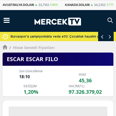
KANADA DOLARI
34,2352
0.77%
İSVIÇRE FRANKI
59,0877
0.84%
Y
cretsiz
Bursaspor'a şampiyonlukla veda etti: Çocukluk hayalini gerçekleşti
/
Hisse Senedi Fiyatları
ESCAR ESCAR FILO
Son Güncelleme
FİYAT
18:10
45,36
DEĞİŞİM
HACİM(TL)
1,20%
97.326.379,02