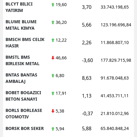
BLCYT BILICI
19,60
3,70
33.743.198,65
YATIRIM
BLUME BLUME
36,20
5,66
123.196.696,84
METAL KIMYA
BMSCH BMS CELIK
12,22
2,26
11.868.807,10
HASIR
BMSTL BMS
46,66
-3,60
177.829.715,98
BIRLESIK METAL
BNTAS BANTAS
6,80
8,63
91.678.048,63
AMBALAJ
BOBET BOGAZICI
17,91
1,13
41.453.711,11
BETON SANAYI
BORLS BORLEASE
5,38
-0,37
21.810.012,96
OTOMOTIV
5,88
BORSK BOR SEKER
65.840.848,24
5,94