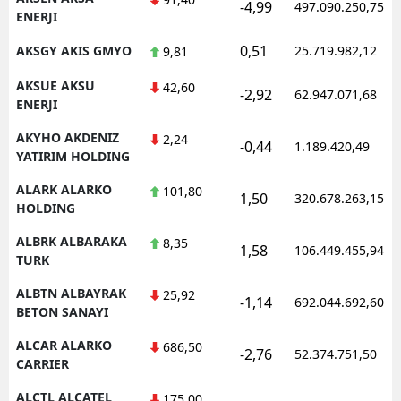
-4,99
497.090.250,75
ENERJI
0,51
AKSGY AKIS GMYO
25.719.982,12
9,81
AKSUE AKSU
42,60
-2,92
62.947.071,68
ENERJI
AKYHO AKDENIZ
2,24
-0,44
1.189.420,49
YATIRIM HOLDING
ALARK ALARKO
101,80
1,50
320.678.263,15
HOLDING
ALBRK ALBARAKA
8,35
1,58
106.449.455,94
TURK
ALBTN ALBAYRAK
25,92
-1,14
692.044.692,60
BETON SANAYI
ALCAR ALARKO
686,50
-2,76
52.374.751,50
CARRIER
ALCTL ALCATEL
175,00