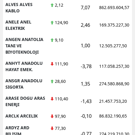
ALVES ALVES
2,12
7,07
862.693.604,57
KABLO
ANELE ANEL
124,90
2,46
169.375.227,30
ELEKTRIK
ANGEN ANATOLIA
9,10
1,00
TANI VE
12.505.277,50
BIYOTEKNOLOJI
ANHYT ANADOLU
111,90
-3,78
117.058.257,30
HAYAT EMEK.
ANSGR ANADOLU
28,60
1,35
274.580.868,90
SIGORTA
ARASE DOGU ARAS
110,40
-1,43
21.457.753,20
ENERJI
-0,10
ARCLK ARCELIK
86.832.190,65
97,90
ARDYZ ARD
77,30
-0,77
BILISIM
274.219.710,30