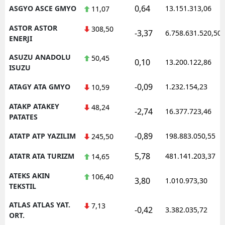
0,64
ASGYO ASCE GMYO
13.151.313,06
11,07
ASTOR ASTOR
308,50
-3,37
6.758.631.520,50
ENERJI
ASUZU ANADOLU
50,45
0,10
13.200.122,86
ISUZU
-0,09
ATAGY ATA GMYO
1.232.154,23
10,59
ATAKP ATAKEY
48,24
-2,74
16.377.723,46
PATATES
-0,89
ATATP ATP YAZILIM
198.883.050,55
245,50
5,78
ATATR ATA TURIZM
481.141.203,37
14,65
ATEKS AKIN
106,40
3,80
1.010.973,30
TEKSTIL
ATLAS ATLAS YAT.
7,13
-0,42
3.382.035,72
ORT.