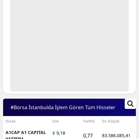
#Borsa İstanbulda İşlem Gören Tüm Hisseler
Hisse
Son
Fark%
En Düşük
A1CAP A1 CAPITAL
9,18
0,77
83.586.085,41
YATIRIM