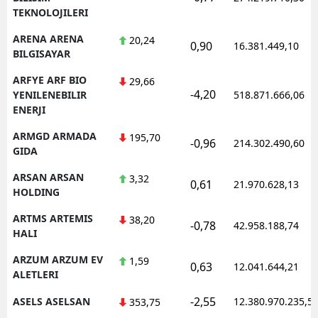
TEKNOLOJILERI
ARENA ARENA
20,24
0,90
16.381.449,10
BILGISAYAR
ARFYE ARF BIO
29,66
-4,20
YENILENEBILIR
518.871.666,06
ENERJI
ARMGD ARMADA
195,70
-0,96
214.302.490,60
GIDA
ARSAN ARSAN
3,32
0,61
21.970.628,13
HOLDING
ARTMS ARTEMIS
38,20
-0,78
42.958.188,74
HALI
ARZUM ARZUM EV
1,59
0,63
12.041.644,21
ALETLERI
-2,55
ASELS ASELSAN
12.380.970.235,5
353,75