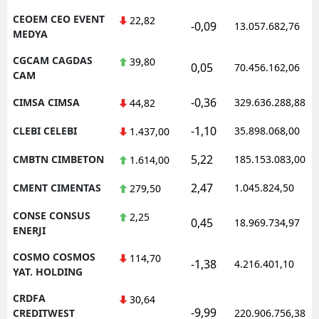
CEOEM CEO EVENT
22,82
-0,09
13.057.682,76
MEDYA
CGCAM CAGDAS
39,80
0,05
70.456.162,06
CAM
-0,36
CIMSA CIMSA
329.636.288,88
44,82
-1,10
CLEBI CELEBI
35.898.068,00
1.437,00
5,22
CMBTN CIMBETON
185.153.083,00
1.614,00
2,47
CMENT CIMENTAS
1.045.824,50
279,50
CONSE CONSUS
2,25
0,45
18.969.734,97
ENERJI
COSMO COSMOS
114,70
-1,38
4.216.401,10
YAT. HOLDING
CRDFA
30,64
-9,99
CREDITWEST
220.906.756,38