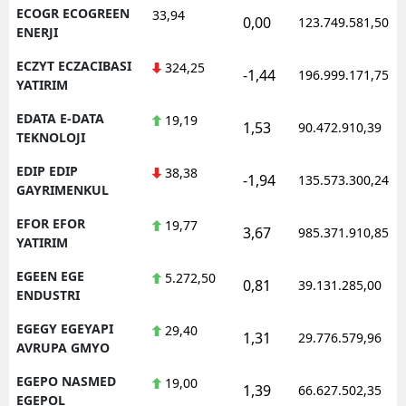
ECOGR ECOGREEN
33,94
0,00
123.749.581,50
ENERJI
ECZYT ECZACIBASI
324,25
-1,44
196.999.171,75
YATIRIM
EDATA E-DATA
19,19
1,53
90.472.910,39
TEKNOLOJI
EDIP EDIP
38,38
-1,94
135.573.300,24
GAYRIMENKUL
EFOR EFOR
19,77
3,67
985.371.910,85
YATIRIM
EGEEN EGE
5.272,50
0,81
39.131.285,00
ENDUSTRI
EGEGY EGEYAPI
29,40
1,31
29.776.579,96
AVRUPA GMYO
EGEPO NASMED
19,00
1,39
66.627.502,35
EGEPOL