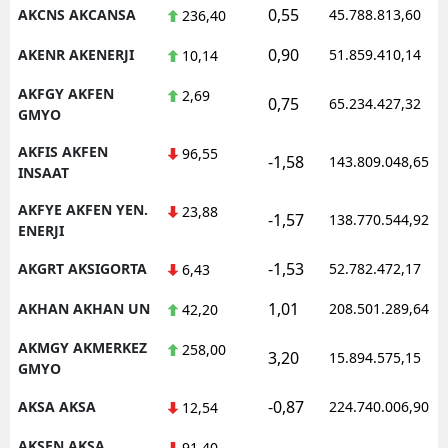
0,55
AKCNS AKCANSA
45.788.813,60
236,40
0,90
AKENR AKENERJI
51.859.410,14
10,14
AKFGY AKFEN
2,69
0,75
65.234.427,32
GMYO
AKFIS AKFEN
96,55
-1,58
143.809.048,65
INSAAT
AKFYE AKFEN YEN.
23,88
-1,57
138.770.544,92
ENERJI
-1,53
AKGRT AKSIGORTA
52.782.472,17
6,43
1,01
AKHAN AKHAN UN
208.501.289,64
42,20
AKMGY AKMERKEZ
258,00
3,20
15.894.575,15
GMYO
-0,87
AKSA AKSA
224.740.006,90
12,54
AKSEN AKSA
91,40