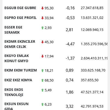
-0,16
EGGUB EGE GUBRE
27.347.618,85
95,30
-0,53
EGPRO EGE PROFIL
13.631.321,02
33,94
EGSER EGE
2,93
2,81
12.069.940,15
SERAMIK
EKDMR EKINCILER
45,30
-4,47
1.355.270.596,56
DEMIR CELIK
EKGYO EMLAK
17,94
-1,37
2.634.410.311,19
KONUT GMYO
0,89
EKIM EKIM TURIZM
333.625.168,70
18,21
0,74
EKIZ EKIZ KIMYA
357.655,50
68,50
EKOS EKOS
5,49
1,86
47.521.377,14
TEKNOLOJI
EKSUN EKSUN
6,23
3,32
42.791.974,53
GIDA