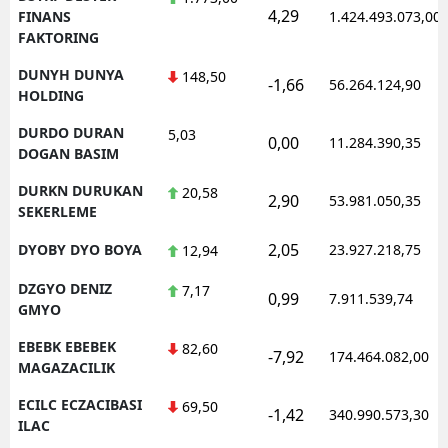
4,29
FINANS
1.424.493.073,00
FAKTORING
DUNYH DUNYA
148,50
-1,66
56.264.124,90
HOLDING
DURDO DURAN
5,03
0,00
11.284.390,35
DOGAN BASIM
DURKN DURUKAN
20,58
2,90
53.981.050,35
SEKERLEME
2,05
DYOBY DYO BOYA
23.927.218,75
12,94
DZGYO DENIZ
7,17
0,99
7.911.539,74
GMYO
EBEBK EBEBEK
82,60
-7,92
174.464.082,00
MAGAZACILIK
ECILC ECZACIBASI
69,50
-1,42
340.990.573,30
ILAC