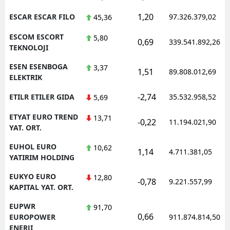
1,20
ESCAR ESCAR FILO
97.326.379,02
45,36
ESCOM ESCORT
5,80
0,69
339.541.892,26
TEKNOLOJI
ESEN ESENBOGA
3,37
1,51
89.808.012,69
ELEKTRIK
-2,74
ETILR ETILER GIDA
35.532.958,52
5,69
ETYAT EURO TREND
13,71
-0,22
11.194.021,90
YAT. ORT.
EUHOL EURO
10,62
1,14
4.711.381,05
YATIRIM HOLDING
EUKYO EURO
12,80
-0,78
9.221.557,99
KAPITAL YAT. ORT.
EUPWR
91,70
0,66
EUROPOWER
911.874.814,50
ENERJI