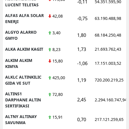
-0,11
54.351.595,90
LUCENT TELETAS
ALFAS ALFA SOLAR
42,08
-0,75
63.190.488,98
ENERJI
ALGYO ALARKO
3,40
1,80
68.184.250,48
GMYO
1,73
ALKA ALKIM KAGIT
21.693.762,43
8,23
ALKIM ALKIM
15,80
-1,06
17.151.003,52
KIMYA
ALKLC ALTINKILIC
425,00
1,19
720.200.219,25
GIDA VE SUT
ALTINS1
72,80
2,45
DARPHANE ALTIN
2.294.160.747,94
SERTIFIKASI
ALTNY ALTINAY
15,91
0,70
217.121.259,65
SAVUNMA