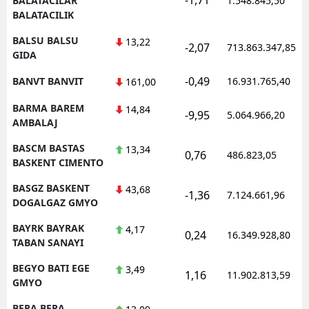
BALATACILAR
1.548.845,50
BALATACILIK
BALSU BALSU
13,22
-2,07
713.863.347,85
GIDA
-0,49
BANVT BANVIT
16.931.765,40
161,00
BARMA BAREM
14,84
-9,95
5.064.966,20
AMBALAJ
BASCM BASTAS
13,34
0,76
486.823,05
BASKENT CIMENTO
BASGZ BASKENT
43,68
-1,36
7.124.661,96
DOGALGAZ GMYO
BAYRK BAYRAK
4,17
0,24
16.349.928,80
TABAN SANAYI
BEGYO BATI EGE
3,49
1,16
11.902.813,59
GMYO
BERA BERA