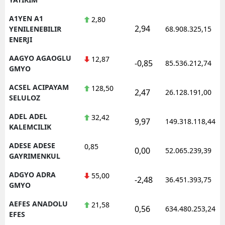
A1YEN A1
2,80
2,94
YENILENEBILIR
68.908.325,15
ENERJI
AAGYO AGAOGLU
12,87
-0,85
85.536.212,74
GMYO
ACSEL ACIPAYAM
128,50
2,47
26.128.191,00
SELULOZ
ADEL ADEL
32,42
9,97
149.318.118,44
KALEMCILIK
ADESE ADESE
0,85
0,00
52.065.239,39
GAYRIMENKUL
ADGYO ADRA
55,00
-2,48
36.451.393,75
GMYO
AEFES ANADOLU
21,58
0,56
634.480.253,24
EFES