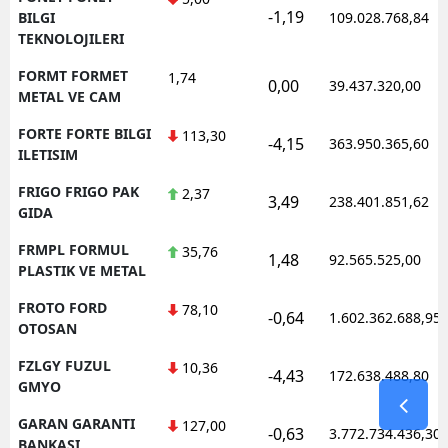
-1,19
BILGI
109.028.768,84
TEKNOLOJILERI
FORMT FORMET
1,74
0,00
39.437.320,00
METAL VE CAM
FORTE FORTE BILGI
113,30
-4,15
363.950.365,60
ILETISIM
FRIGO FRIGO PAK
2,37
3,49
238.401.851,62
GIDA
FRMPL FORMUL
35,76
1,48
92.565.525,00
PLASTIK VE METAL
FROTO FORD
78,10
-0,64
1.602.362.688,95
OTOSAN
FZLGY FUZUL
10,36
-4,43
172.638.488,80
GMYO
GARAN GARANTI
127,00
-0,63
3.772.734.436,30
BANKASI