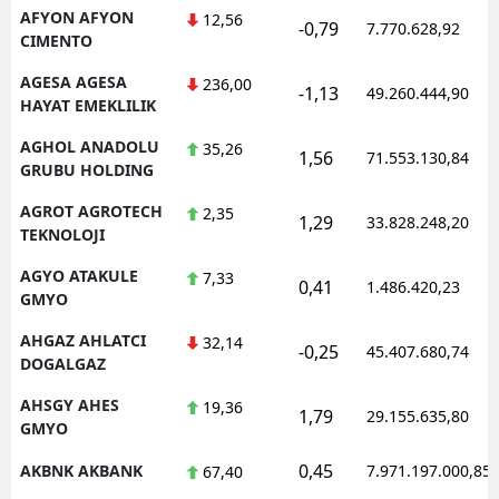
AFYON AFYON
12,56
-0,79
7.770.628,92
CIMENTO
AGESA AGESA
236,00
-1,13
49.260.444,90
HAYAT EMEKLILIK
AGHOL ANADOLU
35,26
1,56
71.553.130,84
GRUBU HOLDING
AGROT AGROTECH
2,35
1,29
33.828.248,20
TEKNOLOJI
AGYO ATAKULE
7,33
0,41
1.486.420,23
GMYO
AHGAZ AHLATCI
32,14
-0,25
45.407.680,74
DOGALGAZ
AHSGY AHES
19,36
1,79
29.155.635,80
GMYO
0,45
AKBNK AKBANK
7.971.197.000,85
67,40