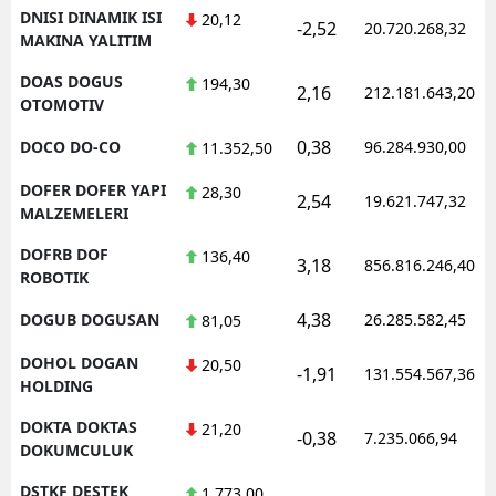
DNISI DINAMIK ISI
20,12
-2,52
20.720.268,32
MAKINA YALITIM
DOAS DOGUS
194,30
2,16
212.181.643,20
OTOMOTIV
0,38
DOCO DO-CO
96.284.930,00
11.352,50
DOFER DOFER YAPI
28,30
2,54
19.621.747,32
MALZEMELERI
DOFRB DOF
136,40
3,18
856.816.246,40
ROBOTIK
4,38
DOGUB DOGUSAN
26.285.582,45
81,05
DOHOL DOGAN
20,50
-1,91
131.554.567,36
HOLDING
DOKTA DOKTAS
21,20
-0,38
7.235.066,94
DOKUMCULUK
DSTKF DESTEK
1.773,00