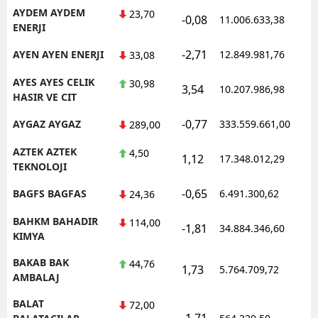
AYDEM AYDEM
23,70
-0,08
11.006.633,38
ENERJI
-2,71
AYEN AYEN ENERJI
12.849.981,76
33,08
AYES AYES CELIK
30,98
3,54
10.207.986,98
HASIR VE CIT
-0,77
AYGAZ AYGAZ
333.559.661,00
289,00
AZTEK AZTEK
4,50
1,12
17.348.012,29
TEKNOLOJI
-0,65
BAGFS BAGFAS
6.491.300,62
24,36
BAHKM BAHADIR
114,00
-1,81
34.884.346,60
KIMYA
BAKAB BAK
44,76
1,73
5.764.709,72
AMBALAJ
BALAT
72,00
-1,71