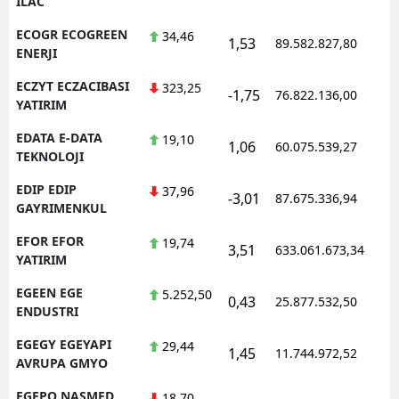
ILAC
ECOGR ECOGREEN
34,46
1,53
89.582.827,80
ENERJI
ECZYT ECZACIBASI
323,25
-1,75
76.822.136,00
YATIRIM
EDATA E-DATA
19,10
1,06
60.075.539,27
TEKNOLOJI
EDIP EDIP
37,96
-3,01
87.675.336,94
GAYRIMENKUL
EFOR EFOR
19,74
3,51
633.061.673,34
YATIRIM
EGEEN EGE
5.252,50
0,43
25.877.532,50
ENDUSTRI
EGEGY EGEYAPI
29,44
1,45
11.744.972,52
AVRUPA GMYO
EGEPO NASMED
18,70