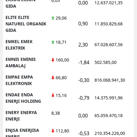
6,03
0,00
12.637.021,35
GIDA
ELITE ELITE
29,06
0,90
NATUREL ORGANIK
11.850.829,68
GIDA
EMKEL EMEK
18,71
2,30
67.028.607,56
ELEKTRIK
EMNIS EMINIS
160,00
-1,84
502.585,00
AMBALAJ
EMPAE EMPA
66,80
-0,30
816.068.941,30
ELEKTRONIK
ENDAE ENDA
15,16
-0,79
14.375.991,96
ENERJI HOLDING
ENERY ENERYA
8,38
0,00
65.059.470,18
ENERJI
ENJSA ENERJISA
112,80
-0,53
210.354.226,00
ENERJI