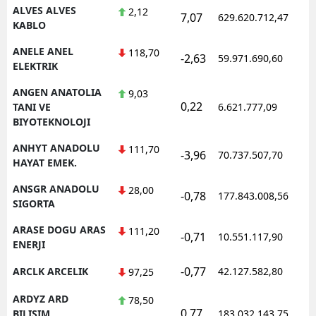
ALVES ALVES
2,12
7,07
629.620.712,47
KABLO
ANELE ANEL
118,70
-2,63
59.971.690,60
ELEKTRIK
ANGEN ANATOLIA
9,03
0,22
TANI VE
6.621.777,09
BIYOTEKNOLOJI
ANHYT ANADOLU
111,70
-3,96
70.737.507,70
HAYAT EMEK.
ANSGR ANADOLU
28,00
-0,78
177.843.008,56
SIGORTA
ARASE DOGU ARAS
111,20
-0,71
10.551.117,90
ENERJI
-0,77
ARCLK ARCELIK
42.127.582,80
97,25
ARDYZ ARD
78,50
0,77
BILISIM
183.032.143,75