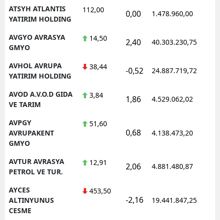
ATSYH ATLANTIS
112,00
0,00
1.478.960,00
YATIRIM HOLDING
AVGYO AVRASYA
14,50
2,40
40.303.230,75
GMYO
AVHOL AVRUPA
38,44
-0,52
24.887.719,72
YATIRIM HOLDING
AVOD A.V.O.D GIDA
3,84
1,86
4.529.062,02
VE TARIM
AVPGY
51,60
0,68
AVRUPAKENT
4.138.473,20
GMYO
AVTUR AVRASYA
12,91
2,06
4.881.480,87
PETROL VE TUR.
AYCES
453,50
-2,16
ALTINYUNUS
19.441.847,25
CESME