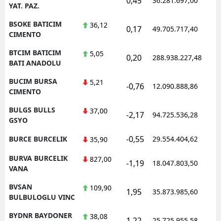
0,45
36.281.697,00
YAT. PAZ.
BSOKE BATICIM
36,12
0,17
49.705.717,40
CIMENTO
BTCIM BATICIM
5,05
0,20
288.938.227,48
BATI ANADOLU
BUCIM BURSA
5,21
-0,76
12.090.888,86
CIMENTO
BULGS BULLS
37,00
-2,17
94.725.536,28
GSYO
-0,55
BURCE BURCELIK
29.554.404,62
35,90
BURVA BURCELIK
827,00
-1,19
18.047.803,50
VANA
BVSAN
109,90
1,95
35.873.985,60
BULBULOGLU VINC
BYDNR BAYDONER
38,08
1,22
25.725.955,58