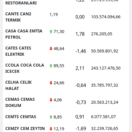
RESTORANLARI
CANTE CAN2
1,19
0,00
103.574.094,66
TERMIK
CASA CASA EMTIA
71,30
1,78
276.205,05
PETROL
CATES CATES
48,64
-1,46
50.569.801,92
ELEKTRIK
CCOLA COCA COLA
89,55
2,11
243.127.476,50
ICECEK
CELHA CELIK
24,66
-0,64
35.785.797,32
HALAT
CEMAS CEMAS
4,06
-0,73
20.563.213,24
DOKUM
0,91
CEMTS CEMTAS
6.077.581,07
8,85
-1,69
CEMZY CEM ZEYTIN
32.239.726,65
12,19