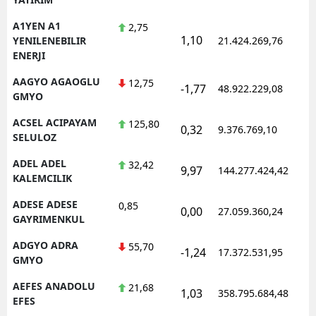
A1YEN A1
2,75
1,10
YENILENEBILIR
21.424.269,76
ENERJI
AAGYO AGAOGLU
12,75
-1,77
48.922.229,08
GMYO
ACSEL ACIPAYAM
125,80
0,32
9.376.769,10
SELULOZ
ADEL ADEL
32,42
9,97
144.277.424,42
KALEMCILIK
ADESE ADESE
0,85
0,00
27.059.360,24
GAYRIMENKUL
ADGYO ADRA
55,70
-1,24
17.372.531,95
GMYO
AEFES ANADOLU
21,68
1,03
358.795.684,48
EFES