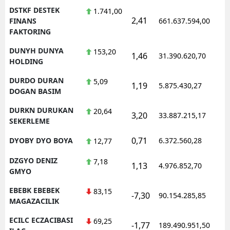
DSTKF DESTEK
1.741,00
2,41
FINANS
661.637.594,00
FAKTORING
DUNYH DUNYA
153,20
1,46
31.390.620,70
HOLDING
DURDO DURAN
5,09
1,19
5.875.430,27
DOGAN BASIM
DURKN DURUKAN
20,64
3,20
33.887.215,17
SEKERLEME
0,71
DYOBY DYO BOYA
6.372.560,28
12,77
DZGYO DENIZ
7,18
1,13
4.976.852,70
GMYO
EBEBK EBEBEK
83,15
-7,30
90.154.285,85
MAGAZACILIK
ECILC ECZACIBASI
69,25
-1,77
189.490.951,50