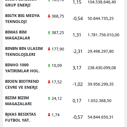
1,15
104.538.646,40
GRUP ENERJI
BIGTK BIG MEDYA
368,75
-0,54
50.844.735,25
TEKNOLOJI
BIMAS BIM
387,25
1,31
1.781.756.010,00
MAGAZALAR
BINBN BIN ULASIM
177,90
-2,31
29.498.297,80
TEKNOLOJILERI
BINHO 1000
10,09
3,17
238.430.099,08
YATIRIMLAR HOL.
BIOEN BIOTREND
17,52
-1,02
39.956.299,35
CEVRE VE ENERJI
BIZIM BIZIM
24,12
0,17
1.652.368,50
MAGAZALARI
BJKAS BESIKTAS
1,74
-0,57
54.844.650,31
FUTBOL YAT.