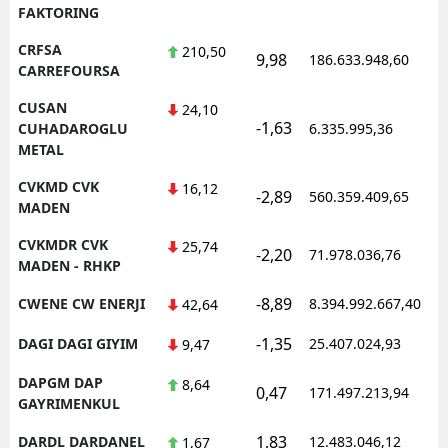
FAKTORING
CRFSA
210,50
9,98
186.633.948,60
CARREFOURSA
CUSAN
24,10
-1,63
CUHADAROGLU
6.335.995,36
METAL
CVKMD CVK
16,12
-2,89
560.359.409,65
MADEN
CVKMDR CVK
25,74
-2,20
71.978.036,76
MADEN - RHKP
-8,89
CWENE CW ENERJI
8.394.992.667,40
42,64
-1,35
DAGI DAGI GIYIM
25.407.024,93
9,47
DAPGM DAP
8,64
0,47
171.497.213,94
GAYRIMENKUL
1,83
DARDL DARDANEL
12.483.046,12
1,67