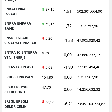
ENKAI ENKA
87,15
1,51
502.301.664,90
INSAAT
ENPRA ENPARA
59,15
1,72
1.312.757,50
BANK
ENSRI ENSARI
5,20
-1,33
47.905.929,42
SINAI YATIRIMLAR
ENTRA IC ENTERRA
4,78
0,00
42.680.237,17
YEN. ENERJI
-1,90
EPLAS EGEPLAST
27.101.494,46
5,68
0,00
ERBOS ERBOSAN
2.313.567,90
154,80
ERCB ERCIYAS
47,70
0,00
14.256.632,32
CELIK BORU
EREGL EREGLI
38,98
-6,21
7.849.104.724,82
DEMIR CELIK