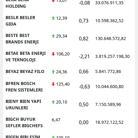
13,07
-0,08
33.076.911,35
HOLDING
BESLR BESLER
12,39
0,73
10.598.362,52
GIDA
BESTE BEST
29,34
0,82
130.648.572,82
BRANDS ENERJI
BETAE BETA ENERJI
106,20
-2,21
3.819.257.198,30
VE TEKNOLOJI
0,66
BEYAZ BEYAZ FILO
5.841.772,86
24,36
BFREN BOSCH
125,40
-0,63
10.044.600,80
FREN SISTEMLERI
BIENY BIEN YAPI
20,10
0,50
7.150.589,96
URUNLERI
BIGCH BUYUK
6,47
0,00
18.972.122,52
SEFLER BIGCHEFS
BIGEN BIRLESIM
105,10