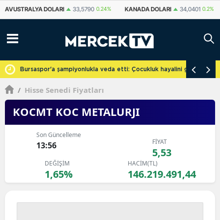
KANADA DOLARI
34,0401
0.2%
İSVIÇRE FRANKI
58,9023
0.52%
YU
cretsiz
Bursaspor'a şampiyonlukla veda etti: Çocukluk hayalini gerçekleşti
/
Hisse Senedi Fiyatları
KOCMT KOC METALURJI
Son Güncelleme
FİYAT
13:56
5,53
DEĞİŞİM
HACİM(TL)
1,65%
146.219.491,44