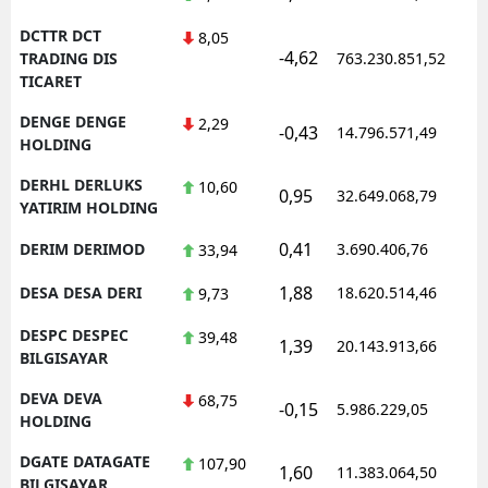
DCTTR DCT
8,05
-4,62
TRADING DIS
763.230.851,52
TICARET
DENGE DENGE
2,29
-0,43
14.796.571,49
HOLDING
DERHL DERLUKS
10,60
0,95
32.649.068,79
YATIRIM HOLDING
0,41
DERIM DERIMOD
3.690.406,76
33,94
1,88
DESA DESA DERI
18.620.514,46
9,73
DESPC DESPEC
39,48
1,39
20.143.913,66
BILGISAYAR
DEVA DEVA
68,75
-0,15
5.986.229,05
HOLDING
DGATE DATAGATE
107,90
1,60
11.383.064,50
BILGISAYAR