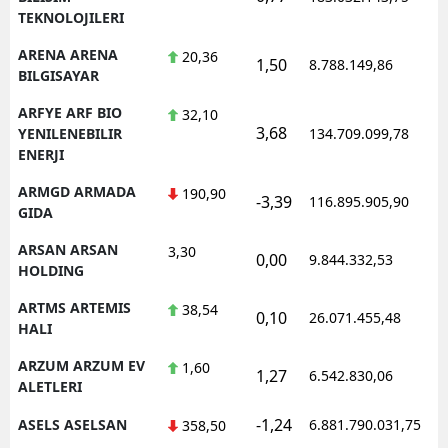
TEKNOLOJILERI
ARENA ARENA
20,36
1,50
8.788.149,86
BILGISAYAR
ARFYE ARF BIO
32,10
3,68
YENILENEBILIR
134.709.099,78
ENERJI
ARMGD ARMADA
190,90
-3,39
116.895.905,90
GIDA
ARSAN ARSAN
3,30
0,00
9.844.332,53
HOLDING
ARTMS ARTEMIS
38,54
0,10
26.071.455,48
HALI
ARZUM ARZUM EV
1,60
1,27
6.542.830,06
ALETLERI
-1,24
ASELS ASELSAN
6.881.790.031,75
358,50