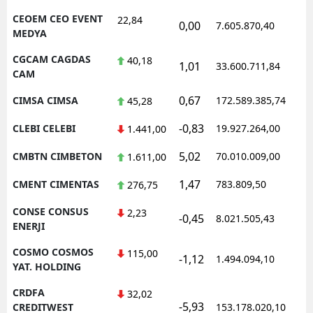
CEOEM CEO EVENT
22,84
0,00
7.605.870,40
MEDYA
CGCAM CAGDAS
40,18
1,01
33.600.711,84
CAM
0,67
CIMSA CIMSA
172.589.385,74
45,28
-0,83
CLEBI CELEBI
19.927.264,00
1.441,00
5,02
CMBTN CIMBETON
70.010.009,00
1.611,00
1,47
CMENT CIMENTAS
783.809,50
276,75
CONSE CONSUS
2,23
-0,45
8.021.505,43
ENERJI
COSMO COSMOS
115,00
-1,12
1.494.094,10
YAT. HOLDING
CRDFA
32,02
-5,93
CREDITWEST
153.178.020,10