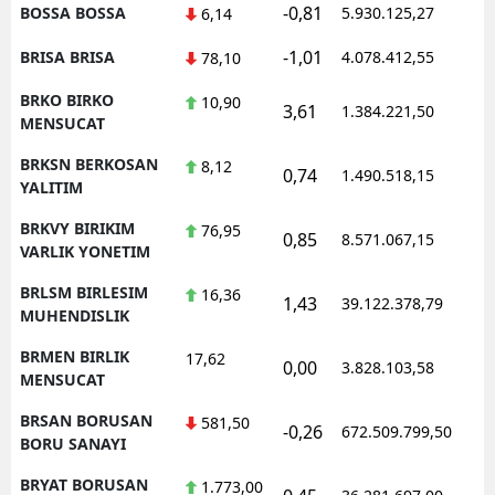
-0,81
BOSSA BOSSA
5.930.125,27
6,14
-1,01
BRISA BRISA
4.078.412,55
78,10
BRKO BIRKO
10,90
3,61
1.384.221,50
MENSUCAT
BRKSN BERKOSAN
8,12
0,74
1.490.518,15
YALITIM
BRKVY BIRIKIM
76,95
0,85
8.571.067,15
VARLIK YONETIM
BRLSM BIRLESIM
16,36
1,43
39.122.378,79
MUHENDISLIK
BRMEN BIRLIK
17,62
0,00
3.828.103,58
MENSUCAT
BRSAN BORUSAN
581,50
-0,26
672.509.799,50
BORU SANAYI
BRYAT BORUSAN
1.773,00