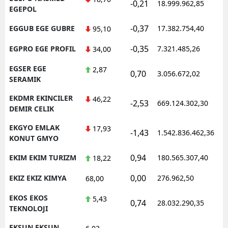
-0,21
18.999.962,85
EGEPOL
-0,37
EGGUB EGE GUBRE
17.382.754,40
95,10
-0,35
EGPRO EGE PROFIL
7.321.485,26
34,00
EGSER EGE
2,87
0,70
3.056.672,02
SERAMIK
EKDMR EKINCILER
46,22
-2,53
669.124.302,30
DEMIR CELIK
EKGYO EMLAK
17,93
-1,43
1.542.836.462,36
KONUT GMYO
0,94
EKIM EKIM TURIZM
180.565.307,40
18,22
0,00
EKIZ EKIZ KIMYA
276.962,50
68,00
EKOS EKOS
5,43
0,74
28.032.290,35
TEKNOLOJI
EKSUN EKSUN