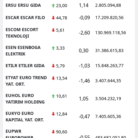
1,14
ERSU ERSU GIDA
2.805.094,88
23,00
-0,09
ESCAR ESCAR FILO
17.209.820,56
44,78
ESCOM ESCORT
5,61
-2,60
130.969.118,56
TEKNOLOJI
ESEN ESENBOGA
3,33
0,30
31.386.615,83
ELEKTRIK
-1,03
ETILR ETILER GIDA
15.848.263,77
5,79
ETYAT EURO TREND
13,54
-1,46
3.407.644,35
YAT. ORT.
EUHOL EURO
10,61
1,05
3.504.232,19
YATIRIM HOLDING
EUKYO EURO
12,84
-0,47
7.405.605,36
KAPITAL YAT. ORT.
EUPWR
90,60
-0,55
EUROPOWER
483.682.052,80