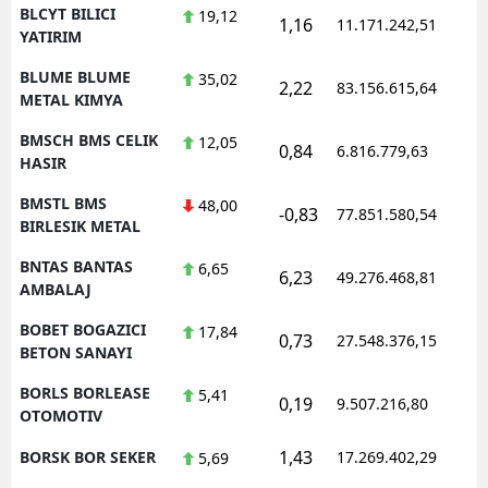
BLCYT BILICI
19,12
1,16
11.171.242,51
YATIRIM
BLUME BLUME
35,02
2,22
83.156.615,64
METAL KIMYA
BMSCH BMS CELIK
12,05
0,84
6.816.779,63
HASIR
BMSTL BMS
48,00
-0,83
77.851.580,54
BIRLESIK METAL
BNTAS BANTAS
6,65
6,23
49.276.468,81
AMBALAJ
BOBET BOGAZICI
17,84
0,73
27.548.376,15
BETON SANAYI
BORLS BORLEASE
5,41
0,19
9.507.216,80
OTOMOTIV
1,43
BORSK BOR SEKER
17.269.402,29
5,69