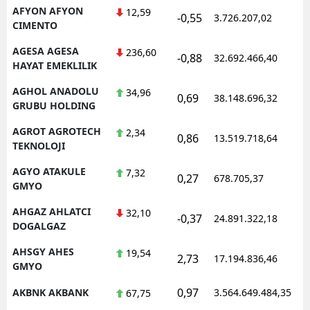
AFYON AFYON
12,59
-0,55
3.726.207,02
CIMENTO
AGESA AGESA
236,60
-0,88
32.692.466,40
HAYAT EMEKLILIK
AGHOL ANADOLU
34,96
0,69
38.148.696,32
GRUBU HOLDING
AGROT AGROTECH
2,34
0,86
13.519.718,64
TEKNOLOJI
AGYO ATAKULE
7,32
0,27
678.705,37
GMYO
AHGAZ AHLATCI
32,10
-0,37
24.891.322,18
DOGALGAZ
AHSGY AHES
19,54
2,73
17.194.836,46
GMYO
0,97
AKBNK AKBANK
3.564.649.484,35
67,75