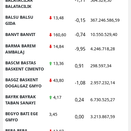
BALATACILAR
564.329,50
BALATACILIK
BALSU BALSU
13,48
-0,15
367.246.586,59
GIDA
-0,74
BANVT BANVIT
10.550.529,40
160,60
BARMA BAREM
14,84
-9,95
4.246.718,28
AMBALAJ
BASCM BASTAS
13,36
0,91
298.597,34
BASKENT CIMENTO
BASGZ BASKENT
43,80
-1,08
2.957.232,14
DOGALGAZ GMYO
BAYRK BAYRAK
4,17
0,24
6.730.525,27
TABAN SANAYI
BEGYO BATI EGE
3,45
0,00
3.213.867,59
GMYO
BERA BERA