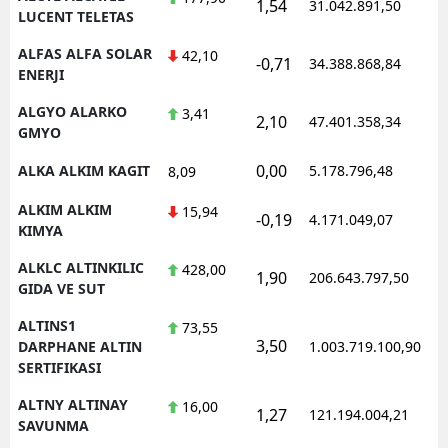
1,54
31.042.891,50
LUCENT TELETAS
ALFAS ALFA SOLAR
42,10
-0,71
34.388.868,84
ENERJI
ALGYO ALARKO
3,41
2,10
47.401.358,34
GMYO
0,00
ALKA ALKIM KAGIT
5.178.796,48
8,09
ALKIM ALKIM
15,94
-0,19
4.171.049,07
KIMYA
ALKLC ALTINKILIC
428,00
1,90
206.643.797,50
GIDA VE SUT
ALTINS1
73,55
3,50
DARPHANE ALTIN
1.003.719.100,90
SERTIFIKASI
ALTNY ALTINAY
16,00
1,27
121.194.004,21
SAVUNMA