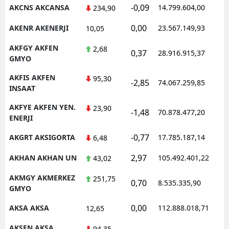
-0,09
AKCNS AKCANSA
14.799.604,00
234,90
0,00
AKENR AKENERJI
23.567.149,93
10,05
AKFGY AKFEN
2,68
0,37
28.916.915,37
GMYO
AKFIS AKFEN
95,30
-2,85
74.067.259,85
INSAAT
AKFYE AKFEN YEN.
23,90
-1,48
70.878.477,20
ENERJI
-0,77
AKGRT AKSIGORTA
17.785.187,14
6,48
2,97
AKHAN AKHAN UN
105.492.401,22
43,02
AKMGY AKMERKEZ
251,75
0,70
8.535.335,90
GMYO
0,00
AKSA AKSA
112.888.018,71
12,65
AKSEN AKSA
94,35