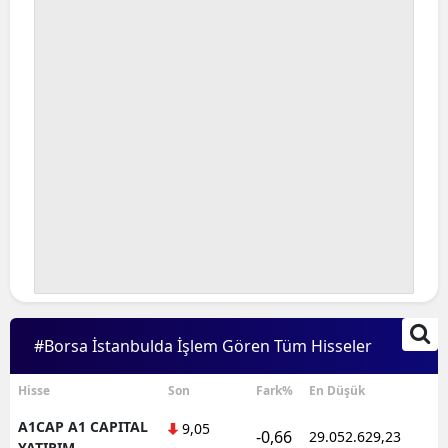
#Borsa İstanbulda İşlem Gören Tüm Hisseler
Hisse
Son
Fark%
En Düşük
A1CAP A1 CAPITAL
9,05
-0,66
29.052.629,23
YATIRIM