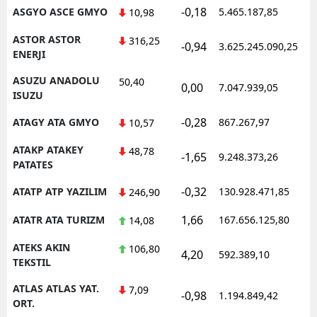
-0,18
ASGYO ASCE GMYO
5.465.187,85
10,98
ASTOR ASTOR
316,25
-0,94
3.625.245.090,25
ENERJI
ASUZU ANADOLU
50,40
0,00
7.047.939,05
ISUZU
-0,28
ATAGY ATA GMYO
867.267,97
10,57
ATAKP ATAKEY
48,78
-1,65
9.248.373,26
PATATES
-0,32
ATATP ATP YAZILIM
130.928.471,85
246,90
1,66
ATATR ATA TURIZM
167.656.125,80
14,08
ATEKS AKIN
106,80
4,20
592.389,10
TEKSTIL
ATLAS ATLAS YAT.
7,09
-0,98
1.194.849,42
ORT.