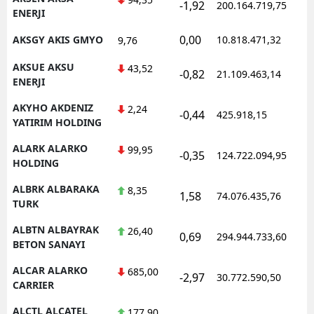
-1,92
200.164.719,75
ENERJI
0,00
AKSGY AKIS GMYO
10.818.471,32
9,76
AKSUE AKSU
43,52
-0,82
21.109.463,14
ENERJI
AKYHO AKDENIZ
2,24
-0,44
425.918,15
YATIRIM HOLDING
ALARK ALARKO
99,95
-0,35
124.722.094,95
HOLDING
ALBRK ALBARAKA
8,35
1,58
74.076.435,76
TURK
ALBTN ALBAYRAK
26,40
0,69
294.944.733,60
BETON SANAYI
ALCAR ALARKO
685,00
-2,97
30.772.590,50
CARRIER
ALCTL ALCATEL
177,90