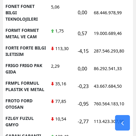
FONET FONET
5,06
0,00
BILGI
68.446.978,99
TEKNOLOJILERI
FORMT FORMET
1,75
0,57
19.000.689,46
METAL VE CAM
FORTE FORTE BILGI
113,30
-4,15
287.546.293,80
ILETISIM
FRIGO FRIGO PAK
2,29
0,00
86.292.541,33
GIDA
FRMPL FORMUL
35,16
-0,23
43.667.684,50
PLASTIK VE METAL
FROTO FORD
77,85
-0,95
760.564.183,10
OTOSAN
FZLGY FUZUL
10,54
-2,77
113.423.307,95
GMYO
GARAN GARANTI