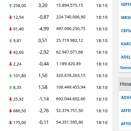
GIPT
3,20
15.894.575,15
18:10
258,00
-0,87
224.740.006,90
18:10
12,54
MRS
-4,99
497.090.250,75
18:10
91,40
CRFS
0,51
25.719.982,12
18:10
9,81
KARC
-2,92
62.947.071,68
18:10
42,60
ADEL
-0,44
1.189.420,49
18:10
2,24
Tümün
1,50
320.678.263,15
18:10
101,80
Hisse
1,58
106.449.455,94
18:10
8,35
ADGY
-1,14
692.044.692,60
18:10
25,92
-2,76
52.374.751,50
18:10
686,50
AEFE
-0,11
54.351.595,90
18:10
175,00
AFYO