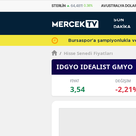
STERLIN
64,4811
0.38%
AVUSTRALYA DOLARI
33,7500
0.69%
KANA
SON
DAKİKA
Bursaspor'a şampiyonlukla veda 
/
Hisse Senedi Fiyatları
IDGYO IDEALIST GMYO
FİYAT
DEĞİŞİM
3,54
-2,21