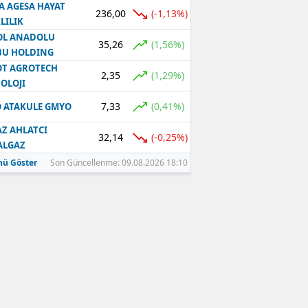
A AGESA HAYAT
236,00
(-1,13%)
LILIK
OL ANADOLU
35,26
(1,56%)
BU HOLDING
T AGROTECH
2,35
(1,29%)
OLOJI
7,33
(0,41%)
 ATAKULE GMYO
Z AHLATCI
32,14
(-0,25%)
ALGAZ
ü Göster
Son Güncellenme: 09.08.2026 18:10