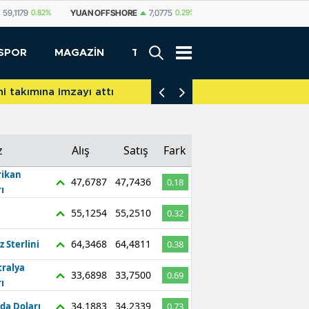
SHORE
7,0775
0.29%
YUAN
7,0812
0.29%
RUBLE
0,5825
0.65%
SPOR
MAGAZİN
TEKNOLOJİ
akımına imzayı attı
İniş takımları yere d
z
Alış
Satış
Fark
ikan
47,6787
47,7436
0.18
ı
55,1254
55,2510
0.32
64,3468
64,4811
z Sterlini
0.38
tralya
33,6898
33,7500
0.69
ı
34,1883
34,2339
da Doları
0.73