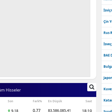
İsviç
Çin 
Rus R
İsve
BAE 
Bulga
Japon
Kuve
üm Hisseler
Katar
Son
Fark%
En Düşük
Saat
0,77
83.586.085,41
18:10
9,18
Suudi