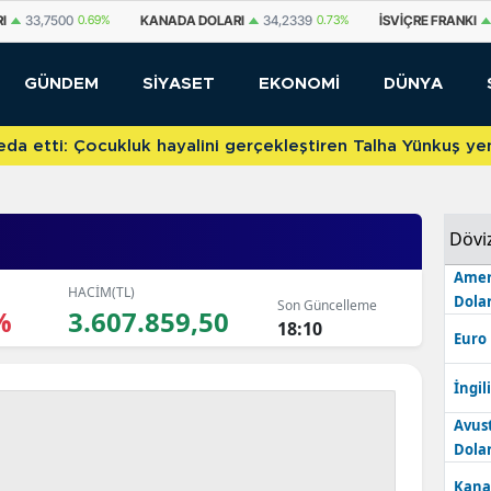
DA DOLARI
34,2339
0.73%
İSVIÇRE FRANKI
59,1179
0.82%
YUAN OFF
GÜNDEM
SİYASET
EKONOMİ
DÜNYA
etti: Çocukluk hayalini gerçekleştiren Talha Yünkuş yeni t
Dövi
Amer
HACİM(TL)
Dolar
Son Güncelleme
%
3.607.859,50
18:10
Euro
İngili
Avus
Dolar
Kana