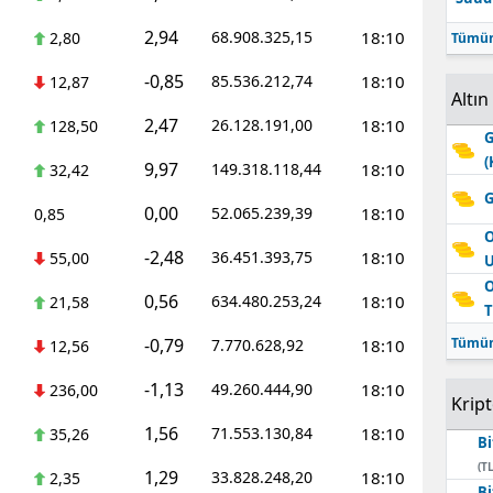
2,94
68.908.325,15
18:10
2,80
Tümün
-0,85
85.536.212,74
18:10
12,87
Altın
2,47
26.128.191,00
18:10
128,50
G
(
9,97
149.318.118,44
18:10
32,42
G
0,00
52.065.239,39
18:10
0,85
O
-2,48
36.451.393,75
18:10
55,00
O
0,56
634.480.253,24
18:10
21,58
T
-0,79
Tümün
7.770.628,92
18:10
12,56
-1,13
49.260.444,90
18:10
236,00
Krip
1,56
71.553.130,84
18:10
35,26
Bi
(TL
1,29
33.828.248,20
18:10
2,35
Bi