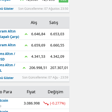
ü Göster
Son Güncellenme: 07 Ağustos 23:50
Alış
Satış
ram Altın
6.653,03
6.646,84
Kapalı Çarşı)
6.660,55
6.659,69
ram Altın
ns Altın /
4.342,09
4.341,53
USD
ns Altın /
207.307,01
206.998,51
L
Son Güncellenme: 07 Ağu - 23:59
ü Göster
to Para
Fiyat
Değişim
tcoin
3.086.998
(-0.277%)
)
tcoin