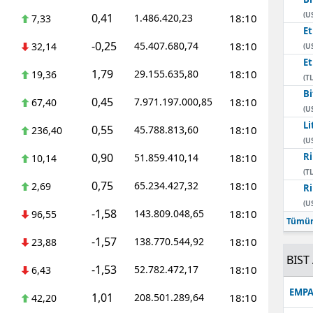
(U
0,41
1.486.420,23
18:10
7,33
E
-0,25
45.407.680,74
18:10
32,14
(U
E
1,79
29.155.635,80
18:10
19,36
(TL
Bi
0,45
7.971.197.000,85
18:10
67,40
(U
Li
0,55
45.788.813,60
18:10
236,40
(U
0,90
Ri
51.859.410,14
18:10
10,14
(TL
0,75
65.234.427,32
18:10
2,69
Ri
(U
-1,58
143.809.048,65
18:10
96,55
Tümün
-1,57
138.770.544,92
18:10
23,88
BIST 
-1,53
52.782.472,17
18:10
6,43
EMPA
1,01
208.501.289,64
18:10
42,20