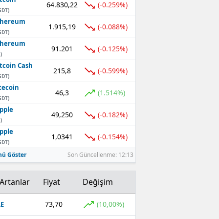
64.830,22
(-0.259%)
SDT)
thereum
1.915,19
(-0.088%)
SDT)
thereum
91.201
(-0.125%)
)
tcoin Cash
215,8
(-0.599%)
SDT)
tecoin
46,3
(1.514%)
SDT)
pple
49,250
(-0.182%)
)
pple
1,0341
(-0.154%)
SDT)
ü Göster
Son Güncellenme: 12:13
Artanlar
Fiyat
Değişim
73,70
(10,00%)
E