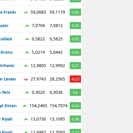
59,0083
59,1179
re Frankı
0.82
7,0704
7,0812
Yuanı
0.29
0,5822
0,5825
ublesi
0.65
5,0214
5,0442
ç Kronu
0.62
12,9805
12,9992
Dirhemi
0.21
27,9743
28,2565
r Levası
-0.22
0,3020
0,3036
 Yeni
0.6
154,2465
154,7974
yt Dinarı
0.54
13,0730
13,1095
 Riyali
0.36
12,6987
12,7093
 Riyali
0.22