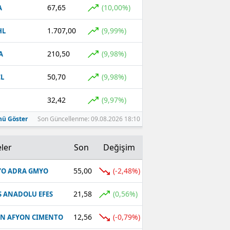
67,65
(10,00%)
A
1.707,00
(9,99%)
HL
210,50
(9,98%)
A
50,70
(9,98%)
L
32,42
(9,97%)
ü Göster
Son Güncellenme: 09.08.2026 18:10
ler
Son
Değişim
55,00
(-2,48%)
O ADRA GMYO
21,58
(0,56%)
S ANADOLU EFES
12,56
(-0,79%)
N AFYON CIMENTO