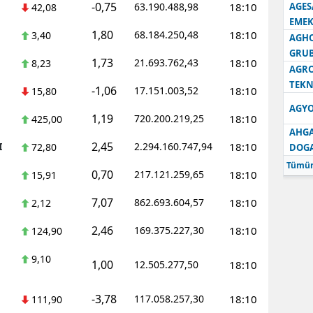
-0,75
63.190.488,98
18:10
AGES
42,08
EMEK
1,80
68.184.250,48
18:10
3,40
AGH
GRU
1,73
21.693.762,43
18:10
8,23
AGRO
TEKN
-1,06
17.151.003,52
18:10
15,80
AGYO
1,19
720.200.219,25
18:10
425,00
AHGA
2,45
I
2.294.160.747,94
18:10
72,80
DOG
Tümün
0,70
217.121.259,65
18:10
15,91
7,07
862.693.604,57
18:10
2,12
2,46
169.375.227,30
18:10
124,90
9,10
1,00
12.505.277,50
18:10
-3,78
117.058.257,30
18:10
111,90