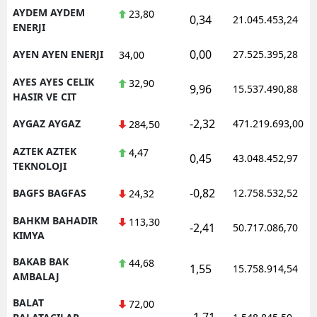
AYDEM AYDEM
23,80
0,34
21.045.453,24
ENERJI
0,00
AYEN AYEN ENERJI
27.525.395,28
34,00
AYES AYES CELIK
32,90
9,96
15.537.490,88
HASIR VE CIT
-2,32
AYGAZ AYGAZ
471.219.693,00
284,50
AZTEK AZTEK
4,47
0,45
43.048.452,97
TEKNOLOJI
-0,82
BAGFS BAGFAS
12.758.532,52
24,32
BAHKM BAHADIR
113,30
-2,41
50.717.086,70
KIMYA
BAKAB BAK
44,68
1,55
15.758.914,54
AMBALAJ
BALAT
72,00
-1,71