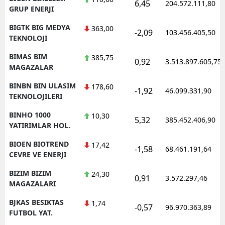
6,45
204.572.111,80
GRUP ENERJI
BIGTK BIG MEDYA
363,00
-2,09
103.456.405,50
TEKNOLOJI
BIMAS BIM
385,75
0,92
3.513.897.605,75
MAGAZALAR
BINBN BIN ULASIM
178,60
-1,92
46.099.331,90
TEKNOLOJILERI
BINHO 1000
10,30
5,32
385.452.406,90
YATIRIMLAR HOL.
BIOEN BIOTREND
17,42
-1,58
68.461.191,64
CEVRE VE ENERJI
BIZIM BIZIM
24,30
0,91
3.572.297,46
MAGAZALARI
BJKAS BESIKTAS
1,74
-0,57
96.970.363,89
FUTBOL YAT.