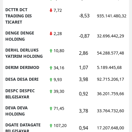
DCTTR DCT
7,72
-8,53
TRADING DIS
935.141.480,32
TICARET
DENGE DENGE
2,28
-0,87
32.696.442,29
HOLDING
DERHL DERLUKS
10,80
2,86
54.288.577,48
YATIRIM HOLDING
1,07
DERIM DERIMOD
5.189.445,68
34,16
3,98
DESA DESA DERI
92.715.206,17
9,93
DESPC DESPEC
39,30
0,92
36.201.759,66
BILGISAYAR
DEVA DEVA
71,45
3,78
33.764.732,60
HOLDING
DGATE DATAGATE
107,20
0,94
17.207.648,00
BILGISAYAR