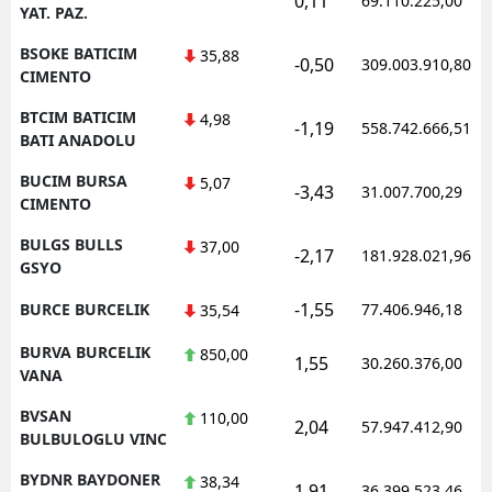
0,11
69.110.225,00
YAT. PAZ.
BSOKE BATICIM
35,88
-0,50
309.003.910,80
CIMENTO
BTCIM BATICIM
4,98
-1,19
558.742.666,51
BATI ANADOLU
BUCIM BURSA
5,07
-3,43
31.007.700,29
CIMENTO
BULGS BULLS
37,00
-2,17
181.928.021,96
GSYO
-1,55
BURCE BURCELIK
77.406.946,18
35,54
BURVA BURCELIK
850,00
1,55
30.260.376,00
VANA
BVSAN
110,00
2,04
57.947.412,90
BULBULOGLU VINC
BYDNR BAYDONER
38,34
1,91
36.399.523,46