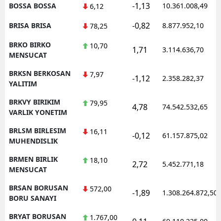
-1,13
BOSSA BOSSA
10.361.008,49
6,12
-0,82
BRISA BRISA
8.877.952,10
78,25
BRKO BIRKO
10,70
1,71
3.114.636,70
MENSUCAT
BRKSN BERKOSAN
7,97
-1,12
2.358.282,37
YALITIM
BRKVY BIRIKIM
79,95
4,78
74.542.532,65
VARLIK YONETIM
BRLSM BIRLESIM
16,11
-0,12
61.157.875,02
MUHENDISLIK
BRMEN BIRLIK
18,10
2,72
5.452.771,18
MENSUCAT
BRSAN BORUSAN
572,00
-1,89
1.308.264.872,50
BORU SANAYI
BRYAT BORUSAN
1.767,00