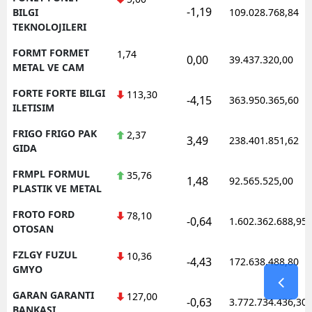
-1,19
BILGI
109.028.768,84
TEKNOLOJILERI
FORMT FORMET
1,74
0,00
39.437.320,00
METAL VE CAM
FORTE FORTE BILGI
113,30
-4,15
363.950.365,60
ILETISIM
FRIGO FRIGO PAK
2,37
3,49
238.401.851,62
GIDA
FRMPL FORMUL
35,76
1,48
92.565.525,00
PLASTIK VE METAL
FROTO FORD
78,10
-0,64
1.602.362.688,95
OTOSAN
FZLGY FUZUL
10,36
-4,43
172.638.488,80
GMYO
GARAN GARANTI
127,00
-0,63
3.772.734.436,30
BANKASI