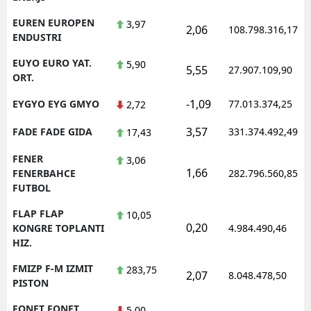
EUREN EUROPEN
3,97
2,06
108.798.316,17
ENDUSTRI
EUYO EURO YAT.
5,90
5,55
27.907.109,90
ORT.
-1,09
EYGYO EYG GMYO
77.013.374,25
2,72
3,57
FADE FADE GIDA
331.374.492,49
17,43
FENER
3,06
1,66
FENERBAHCE
282.796.560,85
FUTBOL
FLAP FLAP
10,05
0,20
KONGRE TOPLANTI
4.984.490,46
HIZ.
FMIZP F-M IZMIT
283,75
2,07
8.048.478,50
PISTON
FONET FONET
5,00