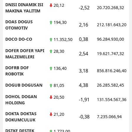
DNISI DINAMIK ISI
20,12
-2,52
20.720.268,32
MAKINA YALITIM
DOAS DOGUS
194,30
2,16
212.181.643,20
OTOMOTIV
0,38
DOCO DO-CO
96.284.930,00
11.352,50
DOFER DOFER YAPI
28,30
2,54
19.621.747,32
MALZEMELERI
DOFRB DOF
136,40
3,18
856.816.246,40
ROBOTIK
4,38
DOGUB DOGUSAN
26.285.582,45
81,05
DOHOL DOGAN
20,50
-1,91
131.554.567,36
HOLDING
DOKTA DOKTAS
21,20
-0,38
7.235.066,94
DOKUMCULUK
DSTKF DESTEK
1.773,00