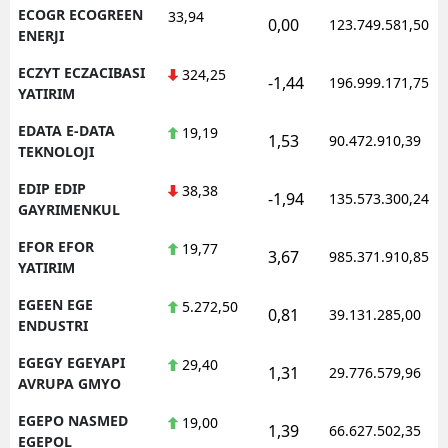
ECOGR ECOGREEN
33,94
0,00
123.749.581,50
ENERJI
ECZYT ECZACIBASI
324,25
-1,44
196.999.171,75
YATIRIM
EDATA E-DATA
19,19
1,53
90.472.910,39
TEKNOLOJI
EDIP EDIP
38,38
-1,94
135.573.300,24
GAYRIMENKUL
EFOR EFOR
19,77
3,67
985.371.910,85
YATIRIM
EGEEN EGE
5.272,50
0,81
39.131.285,00
ENDUSTRI
EGEGY EGEYAPI
29,40
1,31
29.776.579,96
AVRUPA GMYO
EGEPO NASMED
19,00
1,39
66.627.502,35
EGEPOL