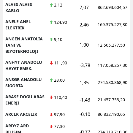
ALVES ALVES
2,12
7,07
862.693.604,57
KABLO
ANELE ANEL
124,90
2,46
169.375.227,30
ELEKTRIK
ANGEN ANATOLIA
9,10
1,00
TANI VE
12.505.277,50
BIYOTEKNOLOJI
ANHYT ANADOLU
111,90
-3,78
117.058.257,30
HAYAT EMEK.
ANSGR ANADOLU
28,60
1,35
274.580.868,90
SIGORTA
ARASE DOGU ARAS
110,40
-1,43
21.457.753,20
ENERJI
-0,10
ARCLK ARCELIK
86.832.190,65
97,90
ARDYZ ARD
77,30
-0,77
BILISIM
274.219.710,30