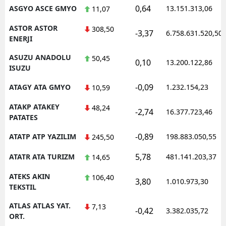
0,64
ASGYO ASCE GMYO
13.151.313,06
11,07
ASTOR ASTOR
308,50
-3,37
6.758.631.520,50
ENERJI
ASUZU ANADOLU
50,45
0,10
13.200.122,86
ISUZU
-0,09
ATAGY ATA GMYO
1.232.154,23
10,59
ATAKP ATAKEY
48,24
-2,74
16.377.723,46
PATATES
-0,89
ATATP ATP YAZILIM
198.883.050,55
245,50
5,78
ATATR ATA TURIZM
481.141.203,37
14,65
ATEKS AKIN
106,40
3,80
1.010.973,30
TEKSTIL
ATLAS ATLAS YAT.
7,13
-0,42
3.382.035,72
ORT.