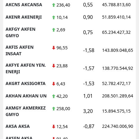
0,55
AKCNS AKCANSA
45.788.813,60
236,40
0,90
AKENR AKENERJI
51.859.410,14
10,14
AKFGY AKFEN
2,69
0,75
65.234.427,32
GMYO
AKFIS AKFEN
96,55
-1,58
143.809.048,65
INSAAT
AKFYE AKFEN YEN.
23,88
-1,57
138.770.544,92
ENERJI
-1,53
AKGRT AKSIGORTA
52.782.472,17
6,43
1,01
AKHAN AKHAN UN
208.501.289,64
42,20
AKMGY AKMERKEZ
258,00
3,20
15.894.575,15
GMYO
-0,87
AKSA AKSA
224.740.006,90
12,54
AKSEN AKSA
91,40