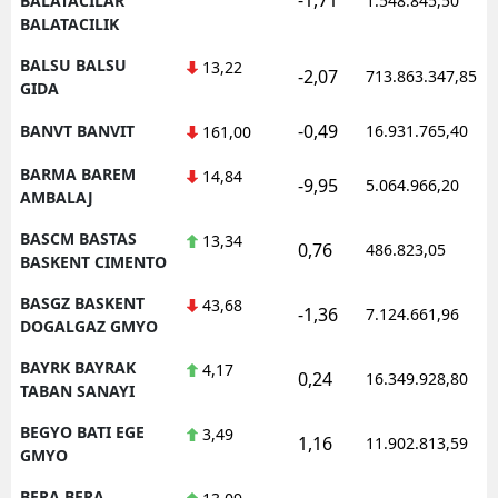
BALATACILAR
1.548.845,50
BALATACILIK
BALSU BALSU
13,22
-2,07
713.863.347,85
GIDA
-0,49
BANVT BANVIT
16.931.765,40
161,00
BARMA BAREM
14,84
-9,95
5.064.966,20
AMBALAJ
BASCM BASTAS
13,34
0,76
486.823,05
BASKENT CIMENTO
BASGZ BASKENT
43,68
-1,36
7.124.661,96
DOGALGAZ GMYO
BAYRK BAYRAK
4,17
0,24
16.349.928,80
TABAN SANAYI
BEGYO BATI EGE
3,49
1,16
11.902.813,59
GMYO
BERA BERA