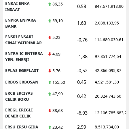
ENKAI ENKA
86,35
0,58
847.671.918,90
INSAAT
ENPRA ENPARA
59,10
1,63
2.038.133,95
BANK
ENSRI ENSARI
5,23
-0,76
114.680.039,61
SINAI YATIRIMLAR
ENTRA IC ENTERRA
4,69
-1,88
97.851.774,54
YEN. ENERJI
-0,52
EPLAS EGEPLAST
42.866.095,87
5,76
0,45
ERBOS ERBOSAN
4.921.581,30
155,50
ERCB ERCIYAS
47,90
0,42
26.324.743,60
CELIK BORU
EREGL EREGLI
38,68
-6,93
12.106.785.683,2
DEMIR CELIK
2,99
ERSU ERSU GIDA
8.513.734,00
23,42