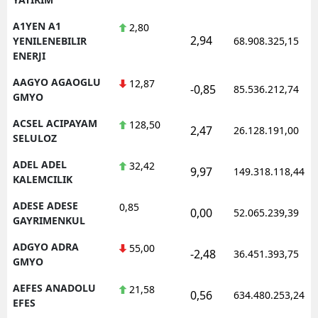
A1YEN A1
2,80
2,94
YENILENEBILIR
68.908.325,15
ENERJI
AAGYO AGAOGLU
12,87
-0,85
85.536.212,74
GMYO
ACSEL ACIPAYAM
128,50
2,47
26.128.191,00
SELULOZ
ADEL ADEL
32,42
9,97
149.318.118,44
KALEMCILIK
ADESE ADESE
0,85
0,00
52.065.239,39
GAYRIMENKUL
ADGYO ADRA
55,00
-2,48
36.451.393,75
GMYO
AEFES ANADOLU
21,58
0,56
634.480.253,24
EFES