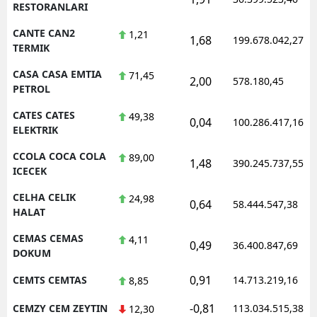
RESTORANLARI
CANTE CAN2
1,21
1,68
199.678.042,27
TERMIK
CASA CASA EMTIA
71,45
2,00
578.180,45
PETROL
CATES CATES
49,38
0,04
100.286.417,16
ELEKTRIK
CCOLA COCA COLA
89,00
1,48
390.245.737,55
ICECEK
CELHA CELIK
24,98
0,64
58.444.547,38
HALAT
CEMAS CEMAS
4,11
0,49
36.400.847,69
DOKUM
0,91
CEMTS CEMTAS
14.713.219,16
8,85
-0,81
CEMZY CEM ZEYTIN
113.034.515,38
12,30