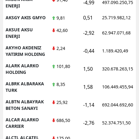
-4,99
497.090.250,75
ENERJI
0,51
AKSGY AKIS GMYO
25.719.982,12
9,81
AKSUE AKSU
42,60
-2,92
62.947.071,68
ENERJI
AKYHO AKDENIZ
2,24
-0,44
1.189.420,49
YATIRIM HOLDING
ALARK ALARKO
101,80
1,50
320.678.263,15
HOLDING
ALBRK ALBARAKA
8,35
1,58
106.449.455,94
TURK
ALBTN ALBAYRAK
25,92
-1,14
692.044.692,60
BETON SANAYI
ALCAR ALARKO
686,50
-2,76
52.374.751,50
CARRIER
ALCTL ALCATEL
175,00