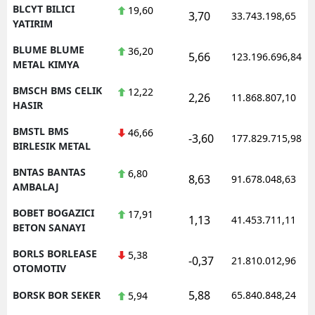
BLCYT BILICI
19,60
3,70
33.743.198,65
YATIRIM
BLUME BLUME
36,20
5,66
123.196.696,84
METAL KIMYA
BMSCH BMS CELIK
12,22
2,26
11.868.807,10
HASIR
BMSTL BMS
46,66
-3,60
177.829.715,98
BIRLESIK METAL
BNTAS BANTAS
6,80
8,63
91.678.048,63
AMBALAJ
BOBET BOGAZICI
17,91
1,13
41.453.711,11
BETON SANAYI
BORLS BORLEASE
5,38
-0,37
21.810.012,96
OTOMOTIV
5,88
BORSK BOR SEKER
65.840.848,24
5,94