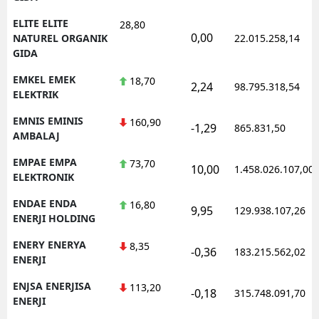
ELITE ELITE
28,80
0,00
NATUREL ORGANIK
22.015.258,14
GIDA
EMKEL EMEK
18,70
2,24
98.795.318,54
ELEKTRIK
EMNIS EMINIS
160,90
-1,29
865.831,50
AMBALAJ
EMPAE EMPA
73,70
10,00
1.458.026.107,00
ELEKTRONIK
ENDAE ENDA
16,80
9,95
129.938.107,26
ENERJI HOLDING
ENERY ENERYA
8,35
-0,36
183.215.562,02
ENERJI
ENJSA ENERJISA
113,20
-0,18
315.748.091,70
ENERJI