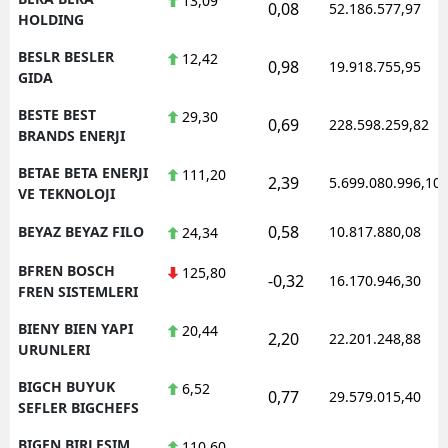
13,09
0,08
52.186.577,97
HOLDING
BESLR BESLER
12,42
0,98
19.918.755,95
GIDA
BESTE BEST
29,30
0,69
228.598.259,82
BRANDS ENERJI
BETAE BETA ENERJI
111,20
2,39
5.699.080.996,10
VE TEKNOLOJI
0,58
BEYAZ BEYAZ FILO
10.817.880,08
24,34
BFREN BOSCH
125,80
-0,32
16.170.946,30
FREN SISTEMLERI
BIENY BIEN YAPI
20,44
2,20
22.201.248,88
URUNLERI
BIGCH BUYUK
6,52
0,77
29.579.015,40
SEFLER BIGCHEFS
BIGEN BIRLESIM
110,60