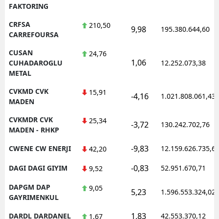
FAKTORING
CRFSA
210,50
9,98
195.380.644,60
CARREFOURSA
CUSAN
24,76
1,06
CUHADAROGLU
12.252.073,38
METAL
CVKMD CVK
15,91
-4,16
1.021.808.061,43
MADEN
CVKMDR CVK
25,34
-3,72
130.242.702,76
MADEN - RHKP
-9,83
CWENE CW ENERJI
12.159.626.735,6
42,20
-0,83
DAGI DAGI GIYIM
52.951.670,71
9,52
DAPGM DAP
9,05
5,23
1.596.553.324,02
GAYRIMENKUL
1,83
DARDL DARDANEL
42.553.370,12
1,67