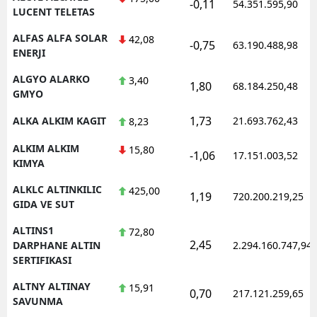
-0,11
54.351.595,90
LUCENT TELETAS
ALFAS ALFA SOLAR
42,08
-0,75
63.190.488,98
ENERJI
ALGYO ALARKO
3,40
1,80
68.184.250,48
GMYO
1,73
ALKA ALKIM KAGIT
21.693.762,43
8,23
ALKIM ALKIM
15,80
-1,06
17.151.003,52
KIMYA
ALKLC ALTINKILIC
425,00
1,19
720.200.219,25
GIDA VE SUT
ALTINS1
72,80
2,45
DARPHANE ALTIN
2.294.160.747,94
SERTIFIKASI
ALTNY ALTINAY
15,91
0,70
217.121.259,65
SAVUNMA