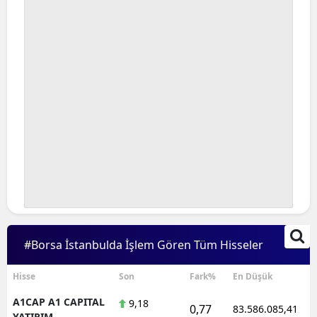
#Borsa İstanbulda İşlem Gören Tüm Hisseler
Hisse
Son
Fark%
En Düşük
A1CAP A1 CAPITAL
9,18
0,77
83.586.085,41
YATIRIM