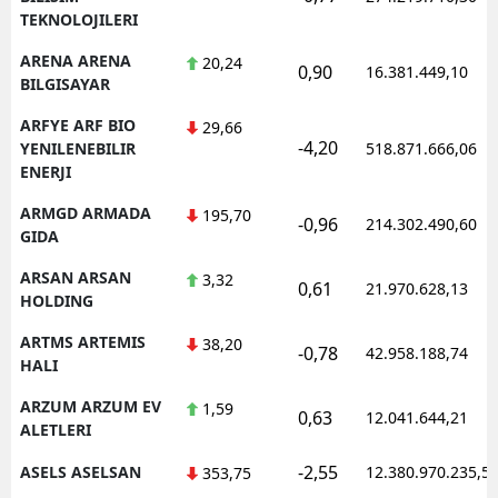
TEKNOLOJILERI
ARENA ARENA
20,24
0,90
16.381.449,10
BILGISAYAR
ARFYE ARF BIO
29,66
-4,20
YENILENEBILIR
518.871.666,06
ENERJI
ARMGD ARMADA
195,70
-0,96
214.302.490,60
GIDA
ARSAN ARSAN
3,32
0,61
21.970.628,13
HOLDING
ARTMS ARTEMIS
38,20
-0,78
42.958.188,74
HALI
ARZUM ARZUM EV
1,59
0,63
12.041.644,21
ALETLERI
-2,55
ASELS ASELSAN
12.380.970.235,5
353,75