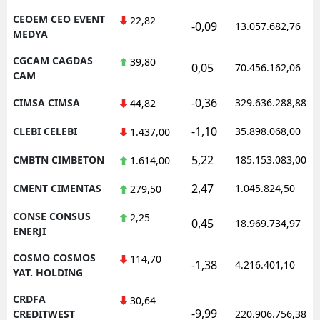
CEOEM CEO EVENT
22,82
-0,09
13.057.682,76
MEDYA
CGCAM CAGDAS
39,80
0,05
70.456.162,06
CAM
-0,36
CIMSA CIMSA
329.636.288,88
44,82
-1,10
CLEBI CELEBI
35.898.068,00
1.437,00
5,22
CMBTN CIMBETON
185.153.083,00
1.614,00
2,47
CMENT CIMENTAS
1.045.824,50
279,50
CONSE CONSUS
2,25
0,45
18.969.734,97
ENERJI
COSMO COSMOS
114,70
-1,38
4.216.401,10
YAT. HOLDING
CRDFA
30,64
-9,99
CREDITWEST
220.906.756,38