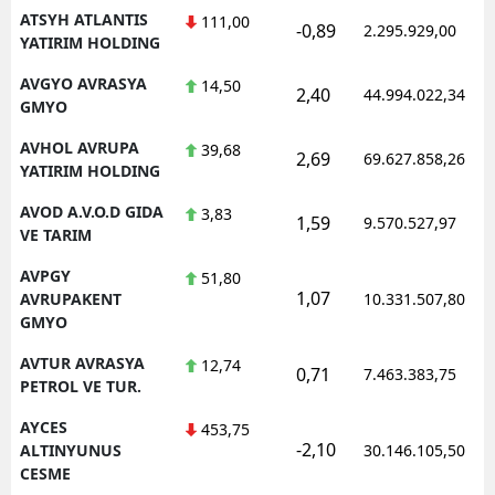
ATSYH ATLANTIS
111,00
-0,89
2.295.929,00
YATIRIM HOLDING
AVGYO AVRASYA
14,50
2,40
44.994.022,34
GMYO
AVHOL AVRUPA
39,68
2,69
69.627.858,26
YATIRIM HOLDING
AVOD A.V.O.D GIDA
3,83
1,59
9.570.527,97
VE TARIM
AVPGY
51,80
1,07
AVRUPAKENT
10.331.507,80
GMYO
AVTUR AVRASYA
12,74
0,71
7.463.383,75
PETROL VE TUR.
AYCES
453,75
-2,10
ALTINYUNUS
30.146.105,50
CESME