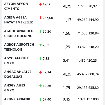
AFYON AFYON
12,56
-0,79
7.770.628,92
CIMENTO
AGESA AGESA
236,00
-1,13
49.260.444,90
HAYAT EMEKLILIK
AGHOL ANADOLU
35,26
1,56
71.553.130,84
GRUBU HOLDING
AGROT AGROTECH
2,35
1,29
33.828.248,20
TEKNOLOJI
AGYO ATAKULE
7,33
0,41
1.486.420,23
GMYO
AHGAZ AHLATCI
32,14
-0,25
45.407.680,74
DOGALGAZ
AHSGY AHES
19,36
1,79
29.155.635,80
GMYO
0,45
AKBNK AKBANK
7.971.197.000,85
67,40