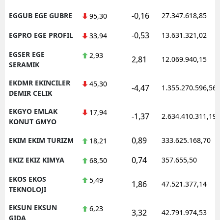
-0,16
EGGUB EGE GUBRE
27.347.618,85
95,30
-0,53
EGPRO EGE PROFIL
13.631.321,02
33,94
EGSER EGE
2,93
2,81
12.069.940,15
SERAMIK
EKDMR EKINCILER
45,30
-4,47
1.355.270.596,56
DEMIR CELIK
EKGYO EMLAK
17,94
-1,37
2.634.410.311,19
KONUT GMYO
0,89
EKIM EKIM TURIZM
333.625.168,70
18,21
0,74
EKIZ EKIZ KIMYA
357.655,50
68,50
EKOS EKOS
5,49
1,86
47.521.377,14
TEKNOLOJI
EKSUN EKSUN
6,23
3,32
42.791.974,53
GIDA