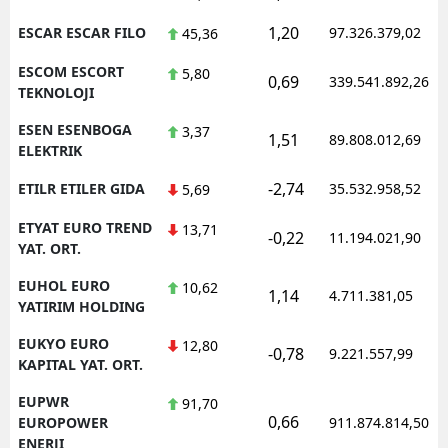
1,20
ESCAR ESCAR FILO
97.326.379,02
45,36
ESCOM ESCORT
5,80
0,69
339.541.892,26
TEKNOLOJI
ESEN ESENBOGA
3,37
1,51
89.808.012,69
ELEKTRIK
-2,74
ETILR ETILER GIDA
35.532.958,52
5,69
ETYAT EURO TREND
13,71
-0,22
11.194.021,90
YAT. ORT.
EUHOL EURO
10,62
1,14
4.711.381,05
YATIRIM HOLDING
EUKYO EURO
12,80
-0,78
9.221.557,99
KAPITAL YAT. ORT.
EUPWR
91,70
0,66
EUROPOWER
911.874.814,50
ENERJI