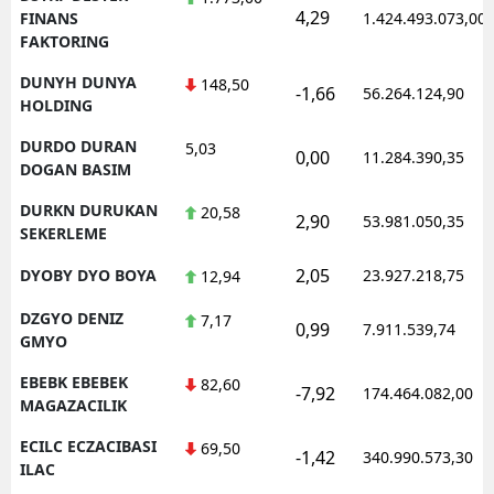
4,29
FINANS
1.424.493.073,00
FAKTORING
DUNYH DUNYA
148,50
-1,66
56.264.124,90
HOLDING
DURDO DURAN
5,03
0,00
11.284.390,35
DOGAN BASIM
DURKN DURUKAN
20,58
2,90
53.981.050,35
SEKERLEME
2,05
DYOBY DYO BOYA
23.927.218,75
12,94
DZGYO DENIZ
7,17
0,99
7.911.539,74
GMYO
EBEBK EBEBEK
82,60
-7,92
174.464.082,00
MAGAZACILIK
ECILC ECZACIBASI
69,50
-1,42
340.990.573,30
ILAC