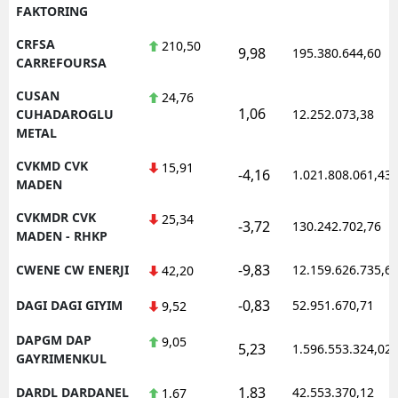
FAKTORING
CRFSA
210,50
9,98
195.380.644,60
CARREFOURSA
CUSAN
24,76
1,06
CUHADAROGLU
12.252.073,38
METAL
CVKMD CVK
15,91
-4,16
1.021.808.061,43
MADEN
CVKMDR CVK
25,34
-3,72
130.242.702,76
MADEN - RHKP
-9,83
CWENE CW ENERJI
12.159.626.735,6
42,20
-0,83
DAGI DAGI GIYIM
52.951.670,71
9,52
DAPGM DAP
9,05
5,23
1.596.553.324,02
GAYRIMENKUL
1,83
DARDL DARDANEL
42.553.370,12
1,67