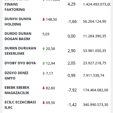
4,29
FINANS
1.424.493.073,00
FAKTORING
DUNYH DUNYA
148,50
-1,66
56.264.124,90
HOLDING
DURDO DURAN
5,03
0,00
11.284.390,35
DOGAN BASIM
DURKN DURUKAN
20,58
2,90
53.981.050,35
SEKERLEME
2,05
DYOBY DYO BOYA
23.927.218,75
12,94
DZGYO DENIZ
7,17
0,99
7.911.539,74
GMYO
EBEBK EBEBEK
82,60
-7,92
174.464.082,00
MAGAZACILIK
ECILC ECZACIBASI
69,50
-1,42
340.990.573,30
ILAC