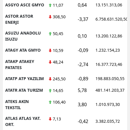
0,64
ASGYO ASCE GMYO
13.151.313,06
11,07
ASTOR ASTOR
308,50
-3,37
6.758.631.520,50
ENERJI
ASUZU ANADOLU
50,45
0,10
13.200.122,86
ISUZU
-0,09
ATAGY ATA GMYO
1.232.154,23
10,59
ATAKP ATAKEY
48,24
-2,74
16.377.723,46
PATATES
-0,89
ATATP ATP YAZILIM
198.883.050,55
245,50
5,78
ATATR ATA TURIZM
481.141.203,37
14,65
ATEKS AKIN
106,40
3,80
1.010.973,30
TEKSTIL
ATLAS ATLAS YAT.
7,13
-0,42
3.382.035,72
ORT.