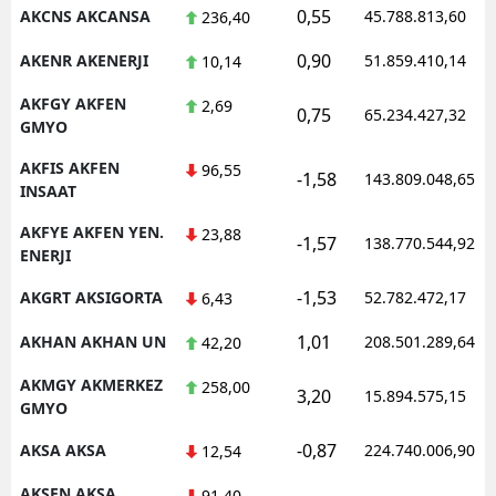
0,55
AKCNS AKCANSA
45.788.813,60
236,40
0,90
AKENR AKENERJI
51.859.410,14
10,14
AKFGY AKFEN
2,69
0,75
65.234.427,32
GMYO
AKFIS AKFEN
96,55
-1,58
143.809.048,65
INSAAT
AKFYE AKFEN YEN.
23,88
-1,57
138.770.544,92
ENERJI
-1,53
AKGRT AKSIGORTA
52.782.472,17
6,43
1,01
AKHAN AKHAN UN
208.501.289,64
42,20
AKMGY AKMERKEZ
258,00
3,20
15.894.575,15
GMYO
-0,87
AKSA AKSA
224.740.006,90
12,54
AKSEN AKSA
91,40