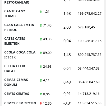
RESTORANLARI
CANTE CAN2
1,21
1,68
199.678.042,27
TERMIK
CASA CASA EMTIA
71,45
2,00
578.180,45
PETROL
CATES CATES
49,38
0,04
100.286.417,16
ELEKTRIK
CCOLA COCA COLA
89,00
1,48
390.245.737,55
ICECEK
CELHA CELIK
24,98
0,64
58.444.547,38
HALAT
CEMAS CEMAS
4,11
0,49
36.400.847,69
DOKUM
0,91
CEMTS CEMTAS
14.713.219,16
8,85
-0,81
CEMZY CEM ZEYTIN
113.034.515,38
12,30