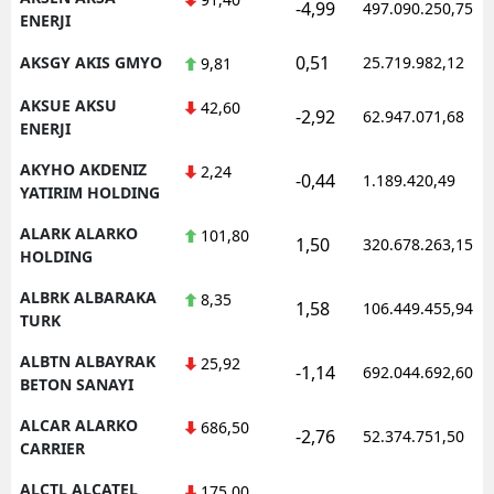
-4,99
497.090.250,75
ENERJI
0,51
AKSGY AKIS GMYO
25.719.982,12
9,81
AKSUE AKSU
42,60
-2,92
62.947.071,68
ENERJI
AKYHO AKDENIZ
2,24
-0,44
1.189.420,49
YATIRIM HOLDING
ALARK ALARKO
101,80
1,50
320.678.263,15
HOLDING
ALBRK ALBARAKA
8,35
1,58
106.449.455,94
TURK
ALBTN ALBAYRAK
25,92
-1,14
692.044.692,60
BETON SANAYI
ALCAR ALARKO
686,50
-2,76
52.374.751,50
CARRIER
ALCTL ALCATEL
175,00