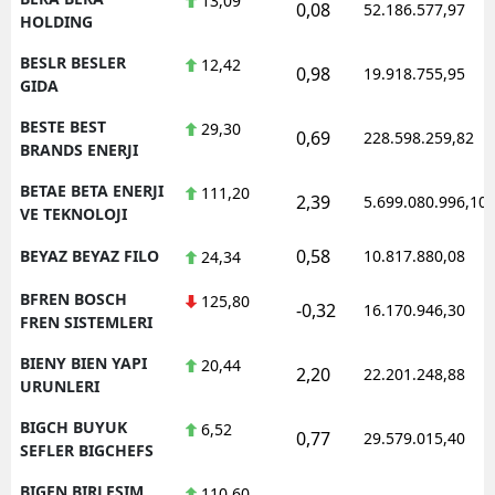
13,09
0,08
52.186.577,97
HOLDING
BESLR BESLER
12,42
0,98
19.918.755,95
GIDA
BESTE BEST
29,30
0,69
228.598.259,82
BRANDS ENERJI
BETAE BETA ENERJI
111,20
2,39
5.699.080.996,10
VE TEKNOLOJI
0,58
BEYAZ BEYAZ FILO
10.817.880,08
24,34
BFREN BOSCH
125,80
-0,32
16.170.946,30
FREN SISTEMLERI
BIENY BIEN YAPI
20,44
2,20
22.201.248,88
URUNLERI
BIGCH BUYUK
6,52
0,77
29.579.015,40
SEFLER BIGCHEFS
BIGEN BIRLESIM
110,60