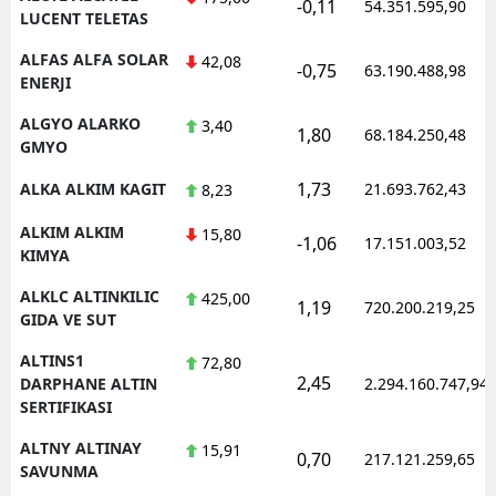
-0,11
54.351.595,90
LUCENT TELETAS
ALFAS ALFA SOLAR
42,08
-0,75
63.190.488,98
ENERJI
ALGYO ALARKO
3,40
1,80
68.184.250,48
GMYO
1,73
ALKA ALKIM KAGIT
21.693.762,43
8,23
ALKIM ALKIM
15,80
-1,06
17.151.003,52
KIMYA
ALKLC ALTINKILIC
425,00
1,19
720.200.219,25
GIDA VE SUT
ALTINS1
72,80
2,45
DARPHANE ALTIN
2.294.160.747,94
SERTIFIKASI
ALTNY ALTINAY
15,91
0,70
217.121.259,65
SAVUNMA