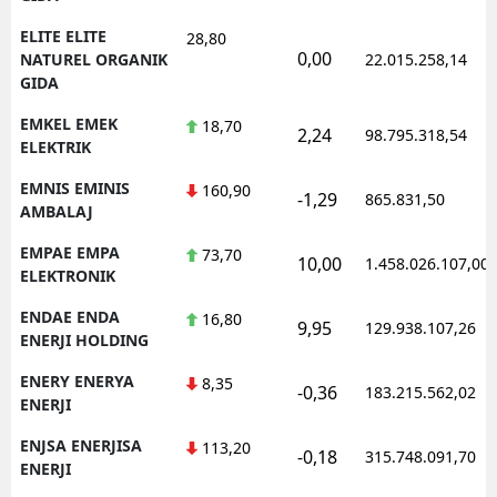
ELITE ELITE
28,80
0,00
NATUREL ORGANIK
22.015.258,14
GIDA
EMKEL EMEK
18,70
2,24
98.795.318,54
ELEKTRIK
EMNIS EMINIS
160,90
-1,29
865.831,50
AMBALAJ
EMPAE EMPA
73,70
10,00
1.458.026.107,00
ELEKTRONIK
ENDAE ENDA
16,80
9,95
129.938.107,26
ENERJI HOLDING
ENERY ENERYA
8,35
-0,36
183.215.562,02
ENERJI
ENJSA ENERJISA
113,20
-0,18
315.748.091,70
ENERJI