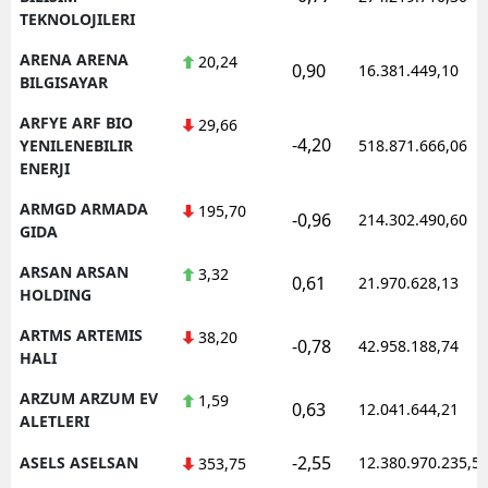
TEKNOLOJILERI
ARENA ARENA
20,24
0,90
16.381.449,10
BILGISAYAR
ARFYE ARF BIO
29,66
-4,20
YENILENEBILIR
518.871.666,06
ENERJI
ARMGD ARMADA
195,70
-0,96
214.302.490,60
GIDA
ARSAN ARSAN
3,32
0,61
21.970.628,13
HOLDING
ARTMS ARTEMIS
38,20
-0,78
42.958.188,74
HALI
ARZUM ARZUM EV
1,59
0,63
12.041.644,21
ALETLERI
-2,55
ASELS ASELSAN
12.380.970.235,5
353,75