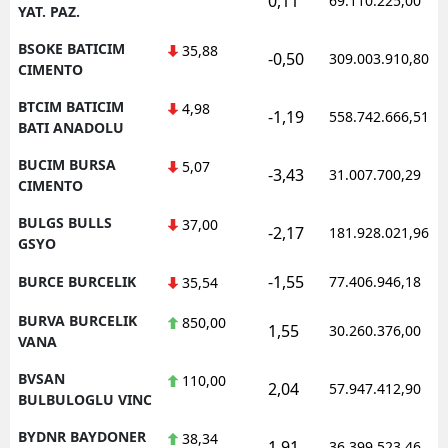
0,11
69.110.225,00
YAT. PAZ.
BSOKE BATICIM
35,88
-0,50
309.003.910,80
CIMENTO
BTCIM BATICIM
4,98
-1,19
558.742.666,51
BATI ANADOLU
BUCIM BURSA
5,07
-3,43
31.007.700,29
CIMENTO
BULGS BULLS
37,00
-2,17
181.928.021,96
GSYO
-1,55
BURCE BURCELIK
77.406.946,18
35,54
BURVA BURCELIK
850,00
1,55
30.260.376,00
VANA
BVSAN
110,00
2,04
57.947.412,90
BULBULOGLU VINC
BYDNR BAYDONER
38,34
1,91
36.399.523,46