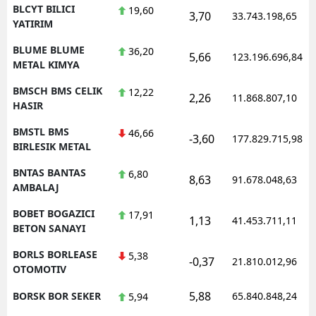
BLCYT BILICI
19,60
3,70
33.743.198,65
YATIRIM
BLUME BLUME
36,20
5,66
123.196.696,84
METAL KIMYA
BMSCH BMS CELIK
12,22
2,26
11.868.807,10
HASIR
BMSTL BMS
46,66
-3,60
177.829.715,98
BIRLESIK METAL
BNTAS BANTAS
6,80
8,63
91.678.048,63
AMBALAJ
BOBET BOGAZICI
17,91
1,13
41.453.711,11
BETON SANAYI
BORLS BORLEASE
5,38
-0,37
21.810.012,96
OTOMOTIV
5,88
BORSK BOR SEKER
65.840.848,24
5,94