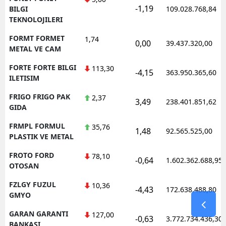
-1,19
BILGI
109.028.768,84
TEKNOLOJILERI
FORMT FORMET
1,74
0,00
39.437.320,00
METAL VE CAM
FORTE FORTE BILGI
113,30
-4,15
363.950.365,60
ILETISIM
FRIGO FRIGO PAK
2,37
3,49
238.401.851,62
GIDA
FRMPL FORMUL
35,76
1,48
92.565.525,00
PLASTIK VE METAL
FROTO FORD
78,10
-0,64
1.602.362.688,95
OTOSAN
FZLGY FUZUL
10,36
-4,43
172.638.488,80
GMYO
GARAN GARANTI
127,00
-0,63
3.772.734.436,30
BANKASI