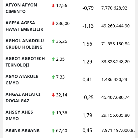
AFYON AFYON
12,56
-0,79
7.770.628,92
CIMENTO
AGESA AGESA
236,00
-1,13
49.260.444,90
HAYAT EMEKLILIK
AGHOL ANADOLU
35,26
1,56
71.553.130,84
GRUBU HOLDING
AGROT AGROTECH
2,35
1,29
33.828.248,20
TEKNOLOJI
AGYO ATAKULE
7,33
0,41
1.486.420,23
GMYO
AHGAZ AHLATCI
32,14
-0,25
45.407.680,74
DOGALGAZ
AHSGY AHES
19,36
1,79
29.155.635,80
GMYO
0,45
AKBNK AKBANK
7.971.197.000,85
67,40