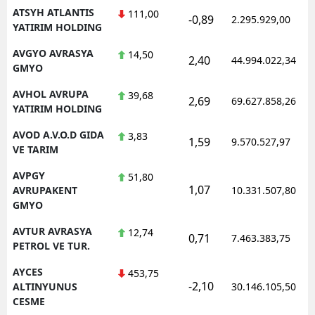
ATSYH ATLANTIS
111,00
-0,89
2.295.929,00
YATIRIM HOLDING
AVGYO AVRASYA
14,50
2,40
44.994.022,34
GMYO
AVHOL AVRUPA
39,68
2,69
69.627.858,26
YATIRIM HOLDING
AVOD A.V.O.D GIDA
3,83
1,59
9.570.527,97
VE TARIM
AVPGY
51,80
1,07
AVRUPAKENT
10.331.507,80
GMYO
AVTUR AVRASYA
12,74
0,71
7.463.383,75
PETROL VE TUR.
AYCES
453,75
-2,10
ALTINYUNUS
30.146.105,50
CESME