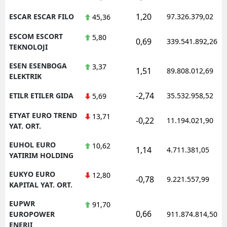
1,20
ESCAR ESCAR FILO
97.326.379,02
45,36
ESCOM ESCORT
5,80
0,69
339.541.892,26
TEKNOLOJI
ESEN ESENBOGA
3,37
1,51
89.808.012,69
ELEKTRIK
-2,74
ETILR ETILER GIDA
35.532.958,52
5,69
ETYAT EURO TREND
13,71
-0,22
11.194.021,90
YAT. ORT.
EUHOL EURO
10,62
1,14
4.711.381,05
YATIRIM HOLDING
EUKYO EURO
12,80
-0,78
9.221.557,99
KAPITAL YAT. ORT.
EUPWR
91,70
0,66
EUROPOWER
911.874.814,50
ENERJI