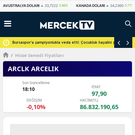
KANADA DOLARI
34,2360
0.77%
İSVIÇRE FRANKI
59,0840
0.83%
Y
cretsiz
Bursaspor'a şampiyonlukla veda etti: Çocukluk hayalini gerçekleşti
/
Hisse Senedi Fiyatları
ARCLK ARCELIK
Son Güncelleme
FİYAT
18:10
97,90
DEĞİŞİM
HACİM(TL)
-0,10%
86.832.190,65