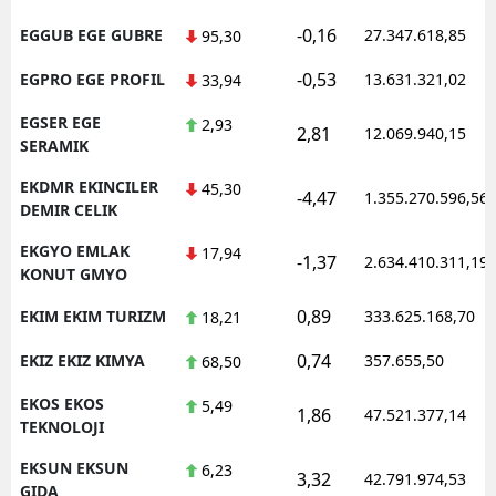
-0,16
EGGUB EGE GUBRE
27.347.618,85
95,30
-0,53
EGPRO EGE PROFIL
13.631.321,02
33,94
EGSER EGE
2,93
2,81
12.069.940,15
SERAMIK
EKDMR EKINCILER
45,30
-4,47
1.355.270.596,56
DEMIR CELIK
EKGYO EMLAK
17,94
-1,37
2.634.410.311,19
KONUT GMYO
0,89
EKIM EKIM TURIZM
333.625.168,70
18,21
0,74
EKIZ EKIZ KIMYA
357.655,50
68,50
EKOS EKOS
5,49
1,86
47.521.377,14
TEKNOLOJI
EKSUN EKSUN
6,23
3,32
42.791.974,53
GIDA