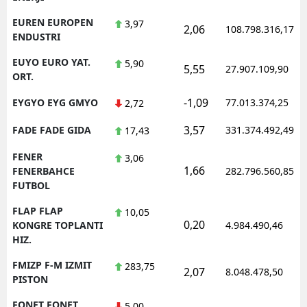
EUREN EUROPEN
3,97
2,06
108.798.316,17
ENDUSTRI
EUYO EURO YAT.
5,90
5,55
27.907.109,90
ORT.
-1,09
EYGYO EYG GMYO
77.013.374,25
2,72
3,57
FADE FADE GIDA
331.374.492,49
17,43
FENER
3,06
1,66
FENERBAHCE
282.796.560,85
FUTBOL
FLAP FLAP
10,05
0,20
KONGRE TOPLANTI
4.984.490,46
HIZ.
FMIZP F-M IZMIT
283,75
2,07
8.048.478,50
PISTON
FONET FONET
5,00