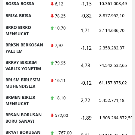
-1,13
BOSSA BOSSA
10.361.008,49
6,12
-0,82
BRISA BRISA
8.877.952,10
78,25
BRKO BIRKO
10,70
1,71
3.114.636,70
MENSUCAT
BRKSN BERKOSAN
7,97
-1,12
2.358.282,37
YALITIM
BRKVY BIRIKIM
79,95
4,78
74.542.532,65
VARLIK YONETIM
BRLSM BIRLESIM
16,11
-0,12
61.157.875,02
MUHENDISLIK
BRMEN BIRLIK
18,10
2,72
5.452.771,18
MENSUCAT
BRSAN BORUSAN
572,00
-1,89
1.308.264.872,50
BORU SANAYI
BRYAT BORUSAN
1.767,00