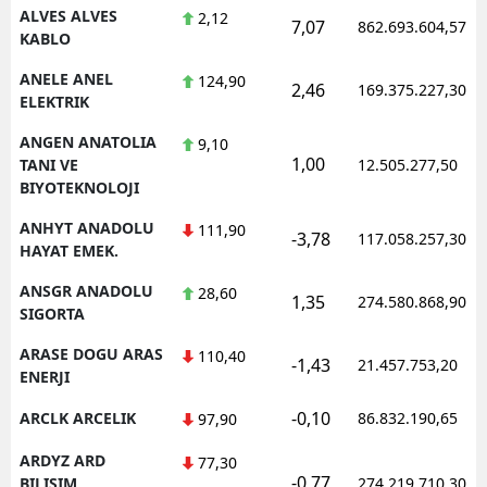
ALVES ALVES
2,12
7,07
862.693.604,57
KABLO
ANELE ANEL
124,90
2,46
169.375.227,30
ELEKTRIK
ANGEN ANATOLIA
9,10
1,00
TANI VE
12.505.277,50
BIYOTEKNOLOJI
ANHYT ANADOLU
111,90
-3,78
117.058.257,30
HAYAT EMEK.
ANSGR ANADOLU
28,60
1,35
274.580.868,90
SIGORTA
ARASE DOGU ARAS
110,40
-1,43
21.457.753,20
ENERJI
-0,10
ARCLK ARCELIK
86.832.190,65
97,90
ARDYZ ARD
77,30
-0,77
BILISIM
274.219.710,30