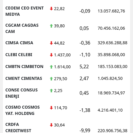
CEOEM CEO EVENT
22,82
-0,09
13.057.682,76
MEDYA
CGCAM CAGDAS
39,80
0,05
70.456.162,06
CAM
-0,36
CIMSA CIMSA
329.636.288,88
44,82
-1,10
CLEBI CELEBI
35.898.068,00
1.437,00
5,22
CMBTN CIMBETON
185.153.083,00
1.614,00
2,47
CMENT CIMENTAS
1.045.824,50
279,50
CONSE CONSUS
2,25
0,45
18.969.734,97
ENERJI
COSMO COSMOS
114,70
-1,38
4.216.401,10
YAT. HOLDING
CRDFA
30,64
-9,99
CREDITWEST
220.906.756,38