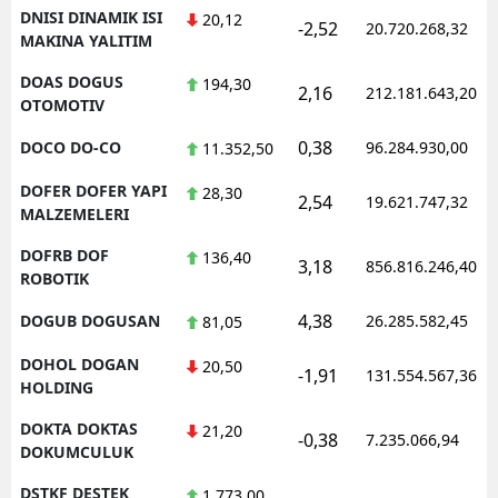
DNISI DINAMIK ISI
20,12
-2,52
20.720.268,32
MAKINA YALITIM
DOAS DOGUS
194,30
2,16
212.181.643,20
OTOMOTIV
0,38
DOCO DO-CO
96.284.930,00
11.352,50
DOFER DOFER YAPI
28,30
2,54
19.621.747,32
MALZEMELERI
DOFRB DOF
136,40
3,18
856.816.246,40
ROBOTIK
4,38
DOGUB DOGUSAN
26.285.582,45
81,05
DOHOL DOGAN
20,50
-1,91
131.554.567,36
HOLDING
DOKTA DOKTAS
21,20
-0,38
7.235.066,94
DOKUMCULUK
DSTKF DESTEK
1.773,00