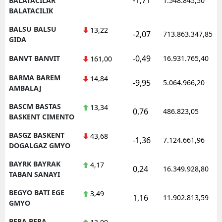
BALATACILAR
1.548.845,50
BALATACILIK
BALSU BALSU
13,22
-2,07
713.863.347,85
GIDA
-0,49
BANVT BANVIT
16.931.765,40
161,00
BARMA BAREM
14,84
-9,95
5.064.966,20
AMBALAJ
BASCM BASTAS
13,34
0,76
486.823,05
BASKENT CIMENTO
BASGZ BASKENT
43,68
-1,36
7.124.661,96
DOGALGAZ GMYO
BAYRK BAYRAK
4,17
0,24
16.349.928,80
TABAN SANAYI
BEGYO BATI EGE
3,49
1,16
11.902.813,59
GMYO
BERA BERA