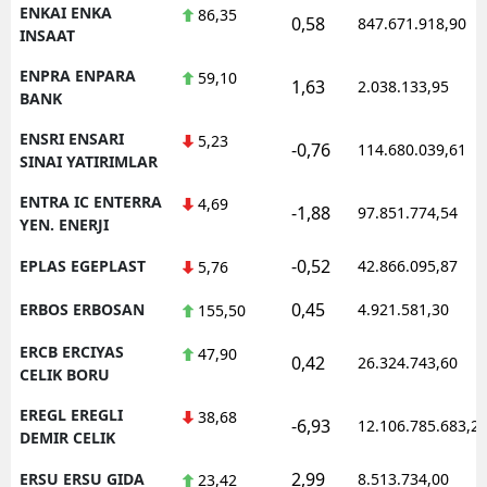
ENKAI ENKA
86,35
0,58
847.671.918,90
INSAAT
ENPRA ENPARA
59,10
1,63
2.038.133,95
BANK
ENSRI ENSARI
5,23
-0,76
114.680.039,61
SINAI YATIRIMLAR
ENTRA IC ENTERRA
4,69
-1,88
97.851.774,54
YEN. ENERJI
-0,52
EPLAS EGEPLAST
42.866.095,87
5,76
0,45
ERBOS ERBOSAN
4.921.581,30
155,50
ERCB ERCIYAS
47,90
0,42
26.324.743,60
CELIK BORU
EREGL EREGLI
38,68
-6,93
12.106.785.683,2
DEMIR CELIK
2,99
ERSU ERSU GIDA
8.513.734,00
23,42