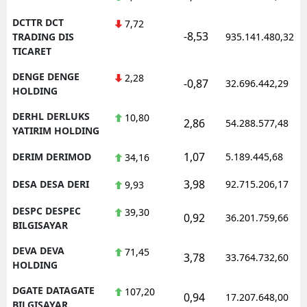
DCTTR DCT
7,72
-8,53
TRADING DIS
935.141.480,32
TICARET
DENGE DENGE
2,28
-0,87
32.696.442,29
HOLDING
DERHL DERLUKS
10,80
2,86
54.288.577,48
YATIRIM HOLDING
1,07
DERIM DERIMOD
5.189.445,68
34,16
3,98
DESA DESA DERI
92.715.206,17
9,93
DESPC DESPEC
39,30
0,92
36.201.759,66
BILGISAYAR
DEVA DEVA
71,45
3,78
33.764.732,60
HOLDING
DGATE DATAGATE
107,20
0,94
17.207.648,00
BILGISAYAR