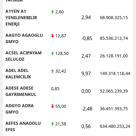
A1YEN A1
2,80
2,94
YENILENEBILIR
68.908.325,15
ENERJI
AAGYO AGAOGLU
12,87
-0,85
85.536.212,74
GMYO
ACSEL ACIPAYAM
128,50
2,47
26.128.191,00
SELULOZ
ADEL ADEL
32,42
9,97
149.318.118,44
KALEMCILIK
ADESE ADESE
0,85
0,00
52.065.239,39
GAYRIMENKUL
ADGYO ADRA
55,00
-2,48
36.451.393,75
GMYO
AEFES ANADOLU
21,58
0,56
634.480.253,24
EFES