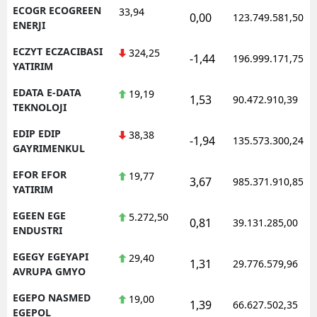
ECOGR ECOGREEN
33,94
0,00
123.749.581,50
ENERJI
ECZYT ECZACIBASI
324,25
-1,44
196.999.171,75
YATIRIM
EDATA E-DATA
19,19
1,53
90.472.910,39
TEKNOLOJI
EDIP EDIP
38,38
-1,94
135.573.300,24
GAYRIMENKUL
EFOR EFOR
19,77
3,67
985.371.910,85
YATIRIM
EGEEN EGE
5.272,50
0,81
39.131.285,00
ENDUSTRI
EGEGY EGEYAPI
29,40
1,31
29.776.579,96
AVRUPA GMYO
EGEPO NASMED
19,00
1,39
66.627.502,35
EGEPOL