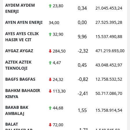
AYDEM AYDEM
23,80
0,34
21.045.453,24
ENERJI
0,00
AYEN AYEN ENERJI
27.525.395,28
34,00
AYES AYES CELIK
32,90
9,96
15.537.490,88
HASIR VE CIT
-2,32
AYGAZ AYGAZ
471.219.693,00
284,50
AZTEK AZTEK
4,47
0,45
43.048.452,97
TEKNOLOJI
-0,82
BAGFS BAGFAS
12.758.532,52
24,32
BAHKM BAHADIR
113,30
-2,41
50.717.086,70
KIMYA
BAKAB BAK
44,68
1,55
15.758.914,54
AMBALAJ
BALAT
72,00
-1,71