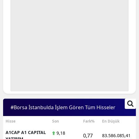
#Borsa İstanbulda İşlem Gören Tüm Hisseler
Hisse
Son
Fark%
En Düşük
A1CAP A1 CAPITAL
9,18
0,77
83.586.085,41
YATIRIM