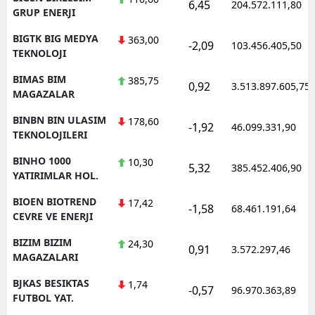
6,45
204.572.111,80
GRUP ENERJI
BIGTK BIG MEDYA
363,00
-2,09
103.456.405,50
TEKNOLOJI
BIMAS BIM
385,75
0,92
3.513.897.605,75
MAGAZALAR
BINBN BIN ULASIM
178,60
-1,92
46.099.331,90
TEKNOLOJILERI
BINHO 1000
10,30
5,32
385.452.406,90
YATIRIMLAR HOL.
BIOEN BIOTREND
17,42
-1,58
68.461.191,64
CEVRE VE ENERJI
BIZIM BIZIM
24,30
0,91
3.572.297,46
MAGAZALARI
BJKAS BESIKTAS
1,74
-0,57
96.970.363,89
FUTBOL YAT.