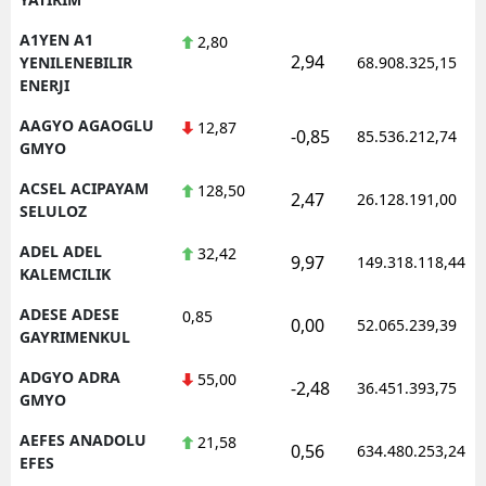
A1YEN A1
2,80
2,94
YENILENEBILIR
68.908.325,15
ENERJI
AAGYO AGAOGLU
12,87
-0,85
85.536.212,74
GMYO
ACSEL ACIPAYAM
128,50
2,47
26.128.191,00
SELULOZ
ADEL ADEL
32,42
9,97
149.318.118,44
KALEMCILIK
ADESE ADESE
0,85
0,00
52.065.239,39
GAYRIMENKUL
ADGYO ADRA
55,00
-2,48
36.451.393,75
GMYO
AEFES ANADOLU
21,58
0,56
634.480.253,24
EFES