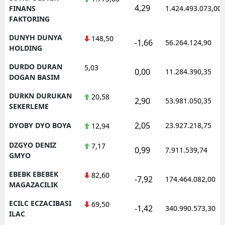
4,29
FINANS
1.424.493.073,00
FAKTORING
DUNYH DUNYA
148,50
-1,66
56.264.124,90
HOLDING
DURDO DURAN
5,03
0,00
11.284.390,35
DOGAN BASIM
DURKN DURUKAN
20,58
2,90
53.981.050,35
SEKERLEME
2,05
DYOBY DYO BOYA
23.927.218,75
12,94
DZGYO DENIZ
7,17
0,99
7.911.539,74
GMYO
EBEBK EBEBEK
82,60
-7,92
174.464.082,00
MAGAZACILIK
ECILC ECZACIBASI
69,50
-1,42
340.990.573,30
ILAC