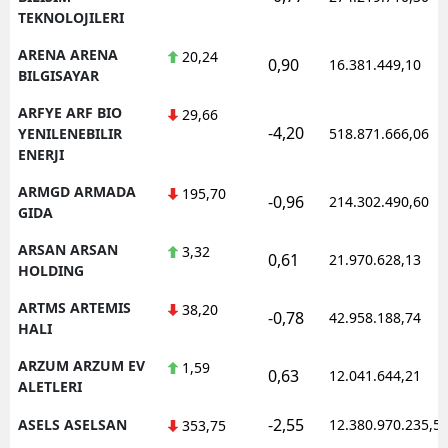
TEKNOLOJILERI
ARENA ARENA
20,24
0,90
16.381.449,10
BILGISAYAR
ARFYE ARF BIO
29,66
-4,20
YENILENEBILIR
518.871.666,06
ENERJI
ARMGD ARMADA
195,70
-0,96
214.302.490,60
GIDA
ARSAN ARSAN
3,32
0,61
21.970.628,13
HOLDING
ARTMS ARTEMIS
38,20
-0,78
42.958.188,74
HALI
ARZUM ARZUM EV
1,59
0,63
12.041.644,21
ALETLERI
-2,55
ASELS ASELSAN
12.380.970.235,5
353,75