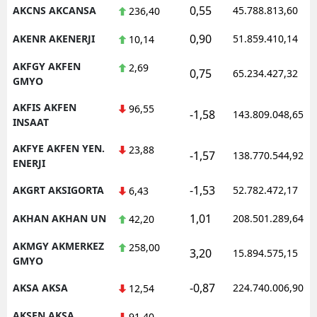
0,55
AKCNS AKCANSA
45.788.813,60
236,40
0,90
AKENR AKENERJI
51.859.410,14
10,14
AKFGY AKFEN
2,69
0,75
65.234.427,32
GMYO
AKFIS AKFEN
96,55
-1,58
143.809.048,65
INSAAT
AKFYE AKFEN YEN.
23,88
-1,57
138.770.544,92
ENERJI
-1,53
AKGRT AKSIGORTA
52.782.472,17
6,43
1,01
AKHAN AKHAN UN
208.501.289,64
42,20
AKMGY AKMERKEZ
258,00
3,20
15.894.575,15
GMYO
-0,87
AKSA AKSA
224.740.006,90
12,54
AKSEN AKSA
91,40