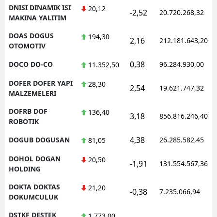
DNISI DINAMIK ISI
20,12
-2,52
20.720.268,32
MAKINA YALITIM
DOAS DOGUS
194,30
2,16
212.181.643,20
OTOMOTIV
0,38
DOCO DO-CO
96.284.930,00
11.352,50
DOFER DOFER YAPI
28,30
2,54
19.621.747,32
MALZEMELERI
DOFRB DOF
136,40
3,18
856.816.246,40
ROBOTIK
4,38
DOGUB DOGUSAN
26.285.582,45
81,05
DOHOL DOGAN
20,50
-1,91
131.554.567,36
HOLDING
DOKTA DOKTAS
21,20
-0,38
7.235.066,94
DOKUMCULUK
DSTKF DESTEK
1.773,00