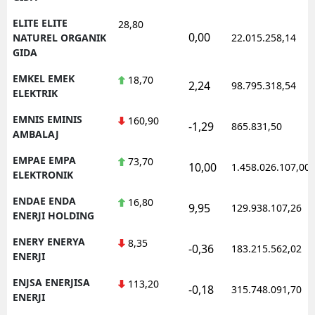
ELITE ELITE
28,80
0,00
NATUREL ORGANIK
22.015.258,14
GIDA
EMKEL EMEK
18,70
2,24
98.795.318,54
ELEKTRIK
EMNIS EMINIS
160,90
-1,29
865.831,50
AMBALAJ
EMPAE EMPA
73,70
10,00
1.458.026.107,00
ELEKTRONIK
ENDAE ENDA
16,80
9,95
129.938.107,26
ENERJI HOLDING
ENERY ENERYA
8,35
-0,36
183.215.562,02
ENERJI
ENJSA ENERJISA
113,20
-0,18
315.748.091,70
ENERJI