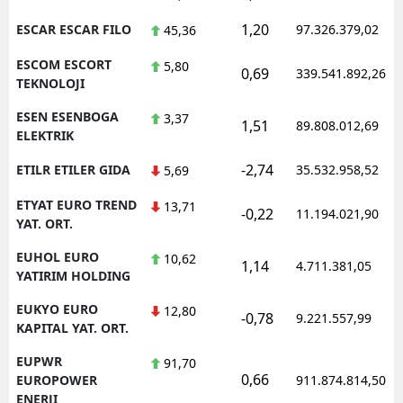
1,20
ESCAR ESCAR FILO
97.326.379,02
45,36
ESCOM ESCORT
5,80
0,69
339.541.892,26
TEKNOLOJI
ESEN ESENBOGA
3,37
1,51
89.808.012,69
ELEKTRIK
-2,74
ETILR ETILER GIDA
35.532.958,52
5,69
ETYAT EURO TREND
13,71
-0,22
11.194.021,90
YAT. ORT.
EUHOL EURO
10,62
1,14
4.711.381,05
YATIRIM HOLDING
EUKYO EURO
12,80
-0,78
9.221.557,99
KAPITAL YAT. ORT.
EUPWR
91,70
0,66
EUROPOWER
911.874.814,50
ENERJI