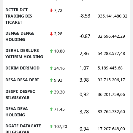
DCTTR DCT
7,72
-8,53
TRADING DIS
935.141.480,32
TICARET
DENGE DENGE
2,28
-0,87
32.696.442,29
HOLDING
DERHL DERLUKS
10,80
2,86
54.288.577,48
YATIRIM HOLDING
1,07
DERIM DERIMOD
5.189.445,68
34,16
3,98
DESA DESA DERI
92.715.206,17
9,93
DESPC DESPEC
39,30
0,92
36.201.759,66
BILGISAYAR
DEVA DEVA
71,45
3,78
33.764.732,60
HOLDING
DGATE DATAGATE
107,20
0,94
17.207.648,00
BILGISAYAR