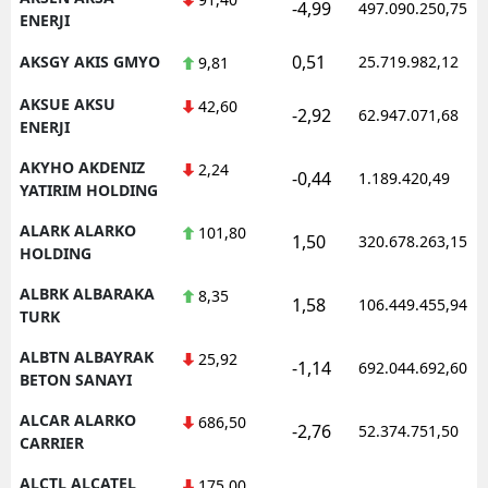
-4,99
497.090.250,75
ENERJI
0,51
AKSGY AKIS GMYO
25.719.982,12
9,81
AKSUE AKSU
42,60
-2,92
62.947.071,68
ENERJI
AKYHO AKDENIZ
2,24
-0,44
1.189.420,49
YATIRIM HOLDING
ALARK ALARKO
101,80
1,50
320.678.263,15
HOLDING
ALBRK ALBARAKA
8,35
1,58
106.449.455,94
TURK
ALBTN ALBAYRAK
25,92
-1,14
692.044.692,60
BETON SANAYI
ALCAR ALARKO
686,50
-2,76
52.374.751,50
CARRIER
ALCTL ALCATEL
175,00