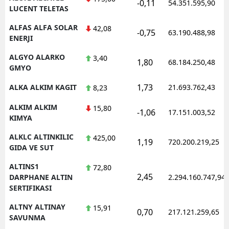
-0,11
54.351.595,90
LUCENT TELETAS
ALFAS ALFA SOLAR
42,08
-0,75
63.190.488,98
ENERJI
ALGYO ALARKO
3,40
1,80
68.184.250,48
GMYO
1,73
ALKA ALKIM KAGIT
21.693.762,43
8,23
ALKIM ALKIM
15,80
-1,06
17.151.003,52
KIMYA
ALKLC ALTINKILIC
425,00
1,19
720.200.219,25
GIDA VE SUT
ALTINS1
72,80
2,45
DARPHANE ALTIN
2.294.160.747,94
SERTIFIKASI
ALTNY ALTINAY
15,91
0,70
217.121.259,65
SAVUNMA