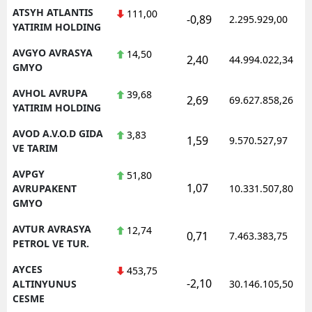
ATSYH ATLANTIS
111,00
-0,89
2.295.929,00
YATIRIM HOLDING
AVGYO AVRASYA
14,50
2,40
44.994.022,34
GMYO
AVHOL AVRUPA
39,68
2,69
69.627.858,26
YATIRIM HOLDING
AVOD A.V.O.D GIDA
3,83
1,59
9.570.527,97
VE TARIM
AVPGY
51,80
1,07
AVRUPAKENT
10.331.507,80
GMYO
AVTUR AVRASYA
12,74
0,71
7.463.383,75
PETROL VE TUR.
AYCES
453,75
-2,10
ALTINYUNUS
30.146.105,50
CESME