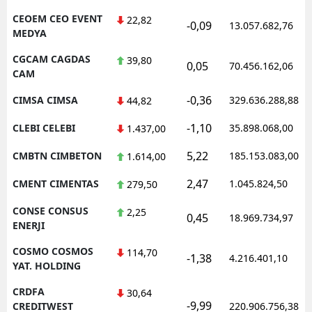
CEOEM CEO EVENT
22,82
-0,09
13.057.682,76
MEDYA
CGCAM CAGDAS
39,80
0,05
70.456.162,06
CAM
-0,36
CIMSA CIMSA
329.636.288,88
44,82
-1,10
CLEBI CELEBI
35.898.068,00
1.437,00
5,22
CMBTN CIMBETON
185.153.083,00
1.614,00
2,47
CMENT CIMENTAS
1.045.824,50
279,50
CONSE CONSUS
2,25
0,45
18.969.734,97
ENERJI
COSMO COSMOS
114,70
-1,38
4.216.401,10
YAT. HOLDING
CRDFA
30,64
-9,99
CREDITWEST
220.906.756,38