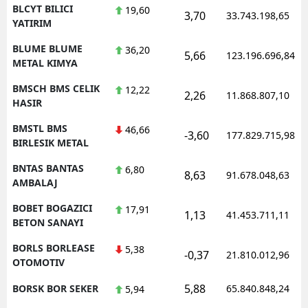
BLCYT BILICI
19,60
3,70
33.743.198,65
YATIRIM
BLUME BLUME
36,20
5,66
123.196.696,84
METAL KIMYA
BMSCH BMS CELIK
12,22
2,26
11.868.807,10
HASIR
BMSTL BMS
46,66
-3,60
177.829.715,98
BIRLESIK METAL
BNTAS BANTAS
6,80
8,63
91.678.048,63
AMBALAJ
BOBET BOGAZICI
17,91
1,13
41.453.711,11
BETON SANAYI
BORLS BORLEASE
5,38
-0,37
21.810.012,96
OTOMOTIV
5,88
BORSK BOR SEKER
65.840.848,24
5,94