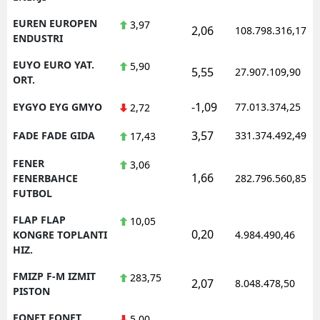
EUREN EUROPEN
3,97
2,06
108.798.316,17
ENDUSTRI
EUYO EURO YAT.
5,90
5,55
27.907.109,90
ORT.
-1,09
EYGYO EYG GMYO
77.013.374,25
2,72
3,57
FADE FADE GIDA
331.374.492,49
17,43
FENER
3,06
1,66
FENERBAHCE
282.796.560,85
FUTBOL
FLAP FLAP
10,05
0,20
KONGRE TOPLANTI
4.984.490,46
HIZ.
FMIZP F-M IZMIT
283,75
2,07
8.048.478,50
PISTON
FONET FONET
5,00