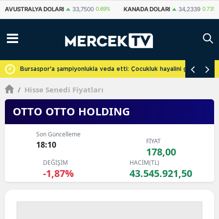
KANADA DOLARI
34,2339
0.73%
İSVIÇRE FRANKI
59,1179
0.82%
YU
cretsiz
Bursaspor'a şampiyonlukla veda etti: Çocukluk hayalini gerçekleşti
/
Hisse Senedi Fiyatları
OTTO OTTO HOLDING
Son Güncelleme
FİYAT
18:10
178,00
DEĞİŞİM
HACİM(TL)
-1,87%
43.545.921,50