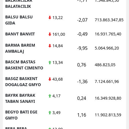
BALATACILAR
1.548.845,50
BALATACILIK
BALSU BALSU
13,22
-2,07
713.863.347,85
GIDA
-0,49
BANVT BANVIT
16.931.765,40
161,00
BARMA BAREM
14,84
-9,95
5.064.966,20
AMBALAJ
BASCM BASTAS
13,34
0,76
486.823,05
BASKENT CIMENTO
BASGZ BASKENT
43,68
-1,36
7.124.661,96
DOGALGAZ GMYO
BAYRK BAYRAK
4,17
0,24
16.349.928,80
TABAN SANAYI
BEGYO BATI EGE
3,49
1,16
11.902.813,59
GMYO
BERA BERA