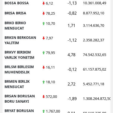
-1,13
BOSSA BOSSA
10.361.008,49
6,12
-0,82
BRISA BRISA
8.877.952,10
78,25
BRKO BIRKO
10,70
1,71
3.114.636,70
MENSUCAT
BRKSN BERKOSAN
7,97
-1,12
2.358.282,37
YALITIM
BRKVY BIRIKIM
79,95
4,78
74.542.532,65
VARLIK YONETIM
BRLSM BIRLESIM
16,11
-0,12
61.157.875,02
MUHENDISLIK
BRMEN BIRLIK
18,10
2,72
5.452.771,18
MENSUCAT
BRSAN BORUSAN
572,00
-1,89
1.308.264.872,50
BORU SANAYI
BRYAT BORUSAN
1.767,00