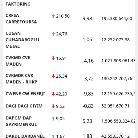
FAKTORING
CRFSA
210,50
9,98
195.380.644,60
CARREFOURSA
CUSAN
24,76
1,06
CUHADAROGLU
12.252.073,38
METAL
CVKMD CVK
15,91
-4,16
1.021.808.061,43
MADEN
CVKMDR CVK
25,34
-3,72
130.242.702,76
MADEN - RHKP
-9,83
CWENE CW ENERJI
12.159.626.735,6
42,20
-0,83
DAGI DAGI GIYIM
52.951.670,71
9,52
DAPGM DAP
9,05
5,23
1.596.553.324,02
GAYRIMENKUL
1,83
DARDL DARDANEL
42.553.370,12
1,67