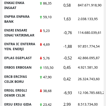
ENKAI ENKA
86,35
0,58
847.671.918,90
INSAAT
ENPRA ENPARA
59,10
1,63
2.038.133,95
BANK
ENSRI ENSARI
5,23
-0,76
114.680.039,61
SINAI YATIRIMLAR
ENTRA IC ENTERRA
4,69
-1,88
97.851.774,54
YEN. ENERJI
-0,52
EPLAS EGEPLAST
42.866.095,87
5,76
0,45
ERBOS ERBOSAN
4.921.581,30
155,50
ERCB ERCIYAS
47,90
0,42
26.324.743,60
CELIK BORU
EREGL EREGLI
38,68
-6,93
12.106.785.683,2
DEMIR CELIK
2,99
ERSU ERSU GIDA
8.513.734,00
23,42