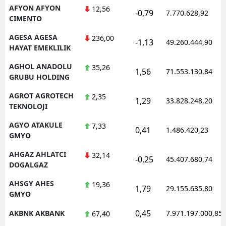
AFYON AFYON
12,56
-0,79
7.770.628,92
CIMENTO
AGESA AGESA
236,00
-1,13
49.260.444,90
HAYAT EMEKLILIK
AGHOL ANADOLU
35,26
1,56
71.553.130,84
GRUBU HOLDING
AGROT AGROTECH
2,35
1,29
33.828.248,20
TEKNOLOJI
AGYO ATAKULE
7,33
0,41
1.486.420,23
GMYO
AHGAZ AHLATCI
32,14
-0,25
45.407.680,74
DOGALGAZ
AHSGY AHES
19,36
1,79
29.155.635,80
GMYO
0,45
AKBNK AKBANK
7.971.197.000,85
67,40