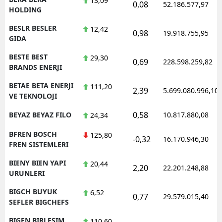
13,09
0,08
52.186.577,97
HOLDING
BESLR BESLER
12,42
0,98
19.918.755,95
GIDA
BESTE BEST
29,30
0,69
228.598.259,82
BRANDS ENERJI
BETAE BETA ENERJI
111,20
2,39
5.699.080.996,10
VE TEKNOLOJI
0,58
BEYAZ BEYAZ FILO
10.817.880,08
24,34
BFREN BOSCH
125,80
-0,32
16.170.946,30
FREN SISTEMLERI
BIENY BIEN YAPI
20,44
2,20
22.201.248,88
URUNLERI
BIGCH BUYUK
6,52
0,77
29.579.015,40
SEFLER BIGCHEFS
BIGEN BIRLESIM
110,60