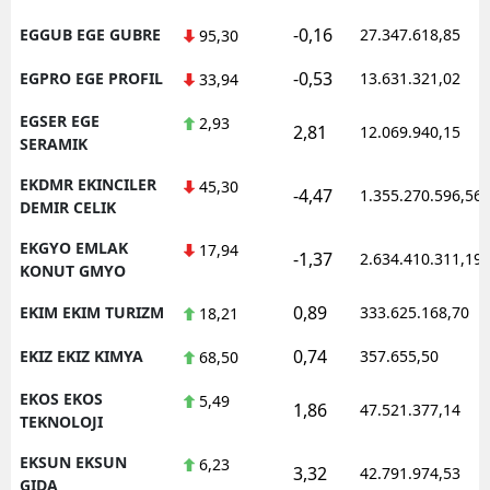
-0,16
EGGUB EGE GUBRE
27.347.618,85
95,30
-0,53
EGPRO EGE PROFIL
13.631.321,02
33,94
EGSER EGE
2,93
2,81
12.069.940,15
SERAMIK
EKDMR EKINCILER
45,30
-4,47
1.355.270.596,56
DEMIR CELIK
EKGYO EMLAK
17,94
-1,37
2.634.410.311,19
KONUT GMYO
0,89
EKIM EKIM TURIZM
333.625.168,70
18,21
0,74
EKIZ EKIZ KIMYA
357.655,50
68,50
EKOS EKOS
5,49
1,86
47.521.377,14
TEKNOLOJI
EKSUN EKSUN
6,23
3,32
42.791.974,53
GIDA