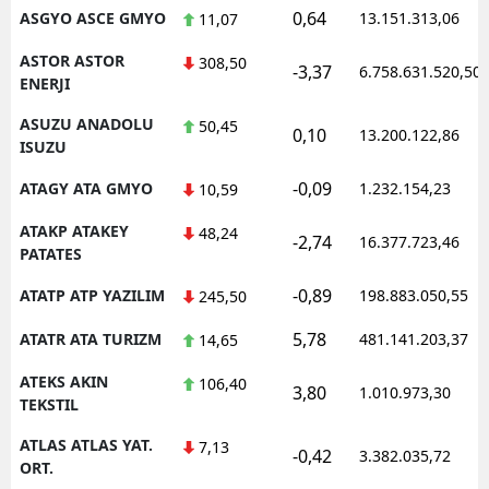
0,64
ASGYO ASCE GMYO
13.151.313,06
11,07
ASTOR ASTOR
308,50
-3,37
6.758.631.520,50
ENERJI
ASUZU ANADOLU
50,45
0,10
13.200.122,86
ISUZU
-0,09
ATAGY ATA GMYO
1.232.154,23
10,59
ATAKP ATAKEY
48,24
-2,74
16.377.723,46
PATATES
-0,89
ATATP ATP YAZILIM
198.883.050,55
245,50
5,78
ATATR ATA TURIZM
481.141.203,37
14,65
ATEKS AKIN
106,40
3,80
1.010.973,30
TEKSTIL
ATLAS ATLAS YAT.
7,13
-0,42
3.382.035,72
ORT.