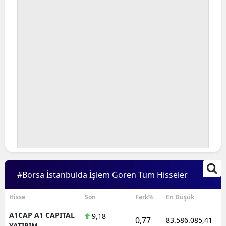
#Borsa İstanbulda İşlem Gören Tüm Hisseler
Hisse
Son
Fark%
En Düşük
A1CAP A1 CAPITAL
9,18
0,77
83.586.085,41
YATIRIM