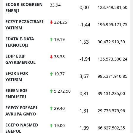
ECOGR ECOGREEN
33,94
0,00
123.749.581,50
ENERJI
ECZYT ECZACIBASI
324,25
-1,44
196.999.171,75
YATIRIM
EDATA E-DATA
19,19
1,53
90.472.910,39
TEKNOLOJI
EDIP EDIP
38,38
-1,94
135.573.300,24
GAYRIMENKUL
EFOR EFOR
19,77
3,67
985.371.910,85
YATIRIM
EGEEN EGE
5.272,50
0,81
39.131.285,00
ENDUSTRI
EGEGY EGEYAPI
29,40
1,31
29.776.579,96
AVRUPA GMYO
EGEPO NASMED
19,00
1,39
66.627.502,35
EGEPOL