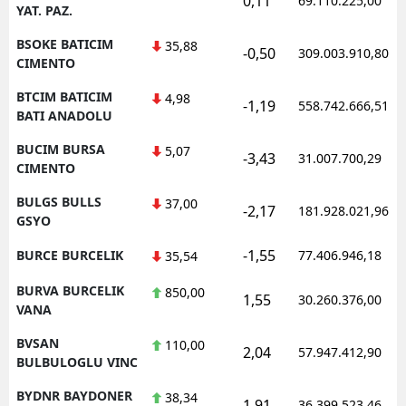
0,11
69.110.225,00
YAT. PAZ.
BSOKE BATICIM
35,88
-0,50
309.003.910,80
CIMENTO
BTCIM BATICIM
4,98
-1,19
558.742.666,51
BATI ANADOLU
BUCIM BURSA
5,07
-3,43
31.007.700,29
CIMENTO
BULGS BULLS
37,00
-2,17
181.928.021,96
GSYO
-1,55
BURCE BURCELIK
77.406.946,18
35,54
BURVA BURCELIK
850,00
1,55
30.260.376,00
VANA
BVSAN
110,00
2,04
57.947.412,90
BULBULOGLU VINC
BYDNR BAYDONER
38,34
1,91
36.399.523,46