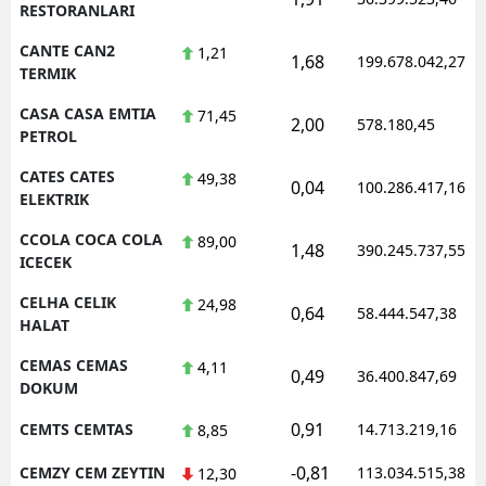
RESTORANLARI
CANTE CAN2
1,21
1,68
199.678.042,27
TERMIK
CASA CASA EMTIA
71,45
2,00
578.180,45
PETROL
CATES CATES
49,38
0,04
100.286.417,16
ELEKTRIK
CCOLA COCA COLA
89,00
1,48
390.245.737,55
ICECEK
CELHA CELIK
24,98
0,64
58.444.547,38
HALAT
CEMAS CEMAS
4,11
0,49
36.400.847,69
DOKUM
0,91
CEMTS CEMTAS
14.713.219,16
8,85
-0,81
CEMZY CEM ZEYTIN
113.034.515,38
12,30