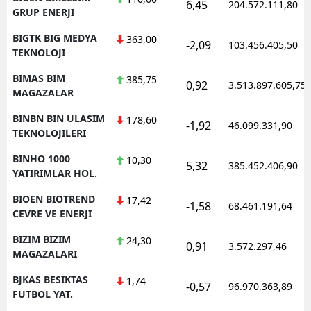
6,45
204.572.111,80
GRUP ENERJI
BIGTK BIG MEDYA
363,00
-2,09
103.456.405,50
TEKNOLOJI
BIMAS BIM
385,75
0,92
3.513.897.605,75
MAGAZALAR
BINBN BIN ULASIM
178,60
-1,92
46.099.331,90
TEKNOLOJILERI
BINHO 1000
10,30
5,32
385.452.406,90
YATIRIMLAR HOL.
BIOEN BIOTREND
17,42
-1,58
68.461.191,64
CEVRE VE ENERJI
BIZIM BIZIM
24,30
0,91
3.572.297,46
MAGAZALARI
BJKAS BESIKTAS
1,74
-0,57
96.970.363,89
FUTBOL YAT.