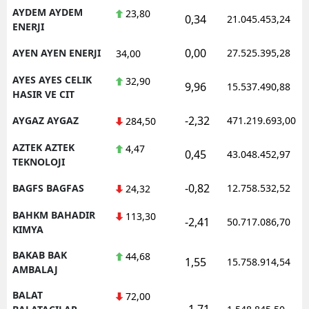
AYDEM AYDEM
23,80
0,34
21.045.453,24
ENERJI
0,00
AYEN AYEN ENERJI
27.525.395,28
34,00
AYES AYES CELIK
32,90
9,96
15.537.490,88
HASIR VE CIT
-2,32
AYGAZ AYGAZ
471.219.693,00
284,50
AZTEK AZTEK
4,47
0,45
43.048.452,97
TEKNOLOJI
-0,82
BAGFS BAGFAS
12.758.532,52
24,32
BAHKM BAHADIR
113,30
-2,41
50.717.086,70
KIMYA
BAKAB BAK
44,68
1,55
15.758.914,54
AMBALAJ
BALAT
72,00
-1,71