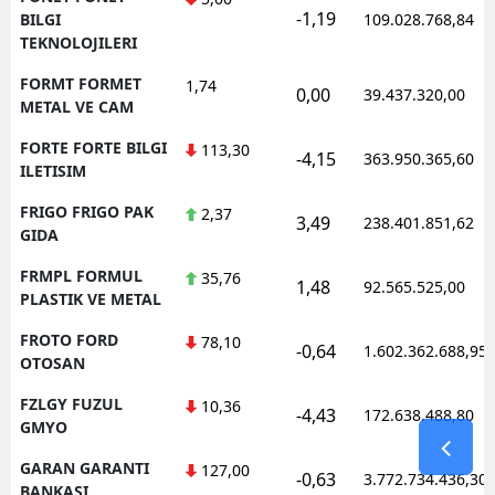
-1,19
BILGI
109.028.768,84
TEKNOLOJILERI
FORMT FORMET
1,74
0,00
39.437.320,00
METAL VE CAM
FORTE FORTE BILGI
113,30
-4,15
363.950.365,60
ILETISIM
FRIGO FRIGO PAK
2,37
3,49
238.401.851,62
GIDA
FRMPL FORMUL
35,76
1,48
92.565.525,00
PLASTIK VE METAL
FROTO FORD
78,10
-0,64
1.602.362.688,95
OTOSAN
FZLGY FUZUL
10,36
-4,43
172.638.488,80
GMYO
GARAN GARANTI
127,00
-0,63
3.772.734.436,30
BANKASI