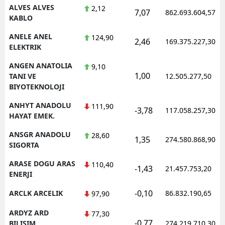
ALVES ALVES
2,12
7,07
862.693.604,57
KABLO
ANELE ANEL
124,90
2,46
169.375.227,30
ELEKTRIK
ANGEN ANATOLIA
9,10
1,00
TANI VE
12.505.277,50
BIYOTEKNOLOJI
ANHYT ANADOLU
111,90
-3,78
117.058.257,30
HAYAT EMEK.
ANSGR ANADOLU
28,60
1,35
274.580.868,90
SIGORTA
ARASE DOGU ARAS
110,40
-1,43
21.457.753,20
ENERJI
-0,10
ARCLK ARCELIK
86.832.190,65
97,90
ARDYZ ARD
77,30
-0,77
BILISIM
274.219.710,30