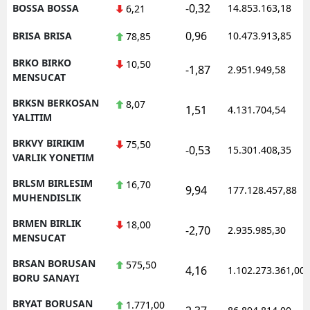
-0,32
BOSSA BOSSA
14.853.163,18
6,21
0,96
BRISA BRISA
10.473.913,85
78,85
BRKO BIRKO
10,50
-1,87
2.951.949,58
MENSUCAT
BRKSN BERKOSAN
8,07
1,51
4.131.704,54
YALITIM
BRKVY BIRIKIM
75,50
-0,53
15.301.408,35
VARLIK YONETIM
BRLSM BIRLESIM
16,70
9,94
177.128.457,88
MUHENDISLIK
BRMEN BIRLIK
18,00
-2,70
2.935.985,30
MENSUCAT
BRSAN BORUSAN
575,50
4,16
1.102.273.361,00
BORU SANAYI
BRYAT BORUSAN
1.771,00