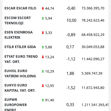
-0,40
ESCAR ESCAR FILO
73.366.395,70
44,74
ESCOM ESCORT
5,94
10,00
78.242.623,46
TEKNOLOJI
ESEN ESENBOGA
3,33
-0,89
68.458.922,29
ELEKTRIK
0,17
ETILR ETILER GIDA
30.049.053,88
5,88
ETYAT EURO TREND
13,24
-1,12
11.442.090,27
YAT. ORT.
EUHOL EURO
10,29
1,88
5.569.747,39
YATIRIM HOLDING
EUKYO EURO
12,95
-1,52
11.672.943,80
KAPITAL YAT. ORT.
EUPWR
91,40
0,33
EUROPOWER
1.211.541.393,45
ENERJI