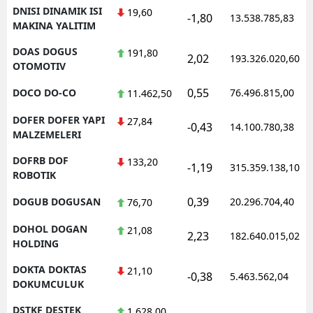
DNISI DINAMIK ISI
19,60
-1,80
13.538.785,83
MAKINA YALITIM
DOAS DOGUS
191,80
2,02
193.326.020,60
OTOMOTIV
0,55
DOCO DO-CO
76.496.815,00
11.462,50
DOFER DOFER YAPI
27,84
-0,43
14.100.780,38
MALZEMELERI
DOFRB DOF
133,20
-1,19
315.359.138,10
ROBOTIK
0,39
DOGUB DOGUSAN
20.296.704,40
76,70
DOHOL DOGAN
21,08
2,23
182.640.015,02
HOLDING
DOKTA DOKTAS
21,10
-0,38
5.463.562,04
DOKUMCULUK
DSTKF DESTEK
1.628,00