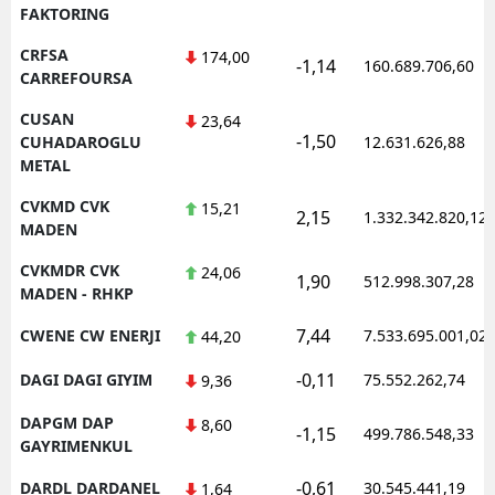
FAKTORING
CRFSA
174,00
-1,14
160.689.706,60
CARREFOURSA
CUSAN
23,64
-1,50
CUHADAROGLU
12.631.626,88
METAL
CVKMD CVK
15,21
2,15
1.332.342.820,12
MADEN
CVKMDR CVK
24,06
1,90
512.998.307,28
MADEN - RHKP
7,44
CWENE CW ENERJI
7.533.695.001,02
44,20
-0,11
DAGI DAGI GIYIM
75.552.262,74
9,36
DAPGM DAP
8,60
-1,15
499.786.548,33
GAYRIMENKUL
-0,61
DARDL DARDANEL
30.545.441,19
1,64