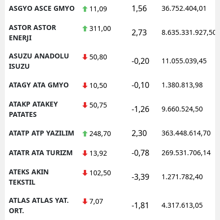
1,56
ASGYO ASCE GMYO
36.752.404,01
11,09
ASTOR ASTOR
311,00
2,73
8.635.331.927,50
ENERJI
ASUZU ANADOLU
50,80
-0,20
11.055.039,45
ISUZU
-0,10
ATAGY ATA GMYO
1.380.813,98
10,50
ATAKP ATAKEY
50,75
-1,26
9.660.524,50
PATATES
2,30
ATATP ATP YAZILIM
363.448.614,70
248,70
-0,78
ATATR ATA TURIZM
269.531.706,14
13,92
ATEKS AKIN
102,50
-3,39
1.271.782,40
TEKSTIL
ATLAS ATLAS YAT.
7,07
-1,81
4.317.613,05
ORT.