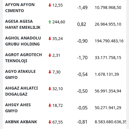
AFYON AFYON
12,55
-1,49
10.798.968,50
CIMENTO
AGESA AGESA
244,60
0,82
26.964.955,10
HAYAT EMEKLILIK
AGHOL ANADOLU
35,24
-0,90
194.790.483,16
GRUBU HOLDING
AGROT AGROTECH
2,31
-1,70
33.171.758,15
TEKNOLOJI
AGYO ATAKULE
7,30
-0,54
1.678.131,39
GMYO
AHGAZ AHLATCI
32,10
-0,50
56.991.354,94
DOGALGAZ
AHSGY AHES
18,72
-0,05
50.271.941,29
GMYO
-0,81
AKBNK AKBANK
8.583.680.636,35
67,55