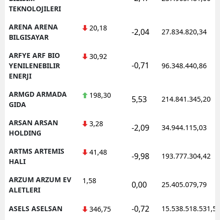
TEKNOLOJILERI
ARENA ARENA
20,18
-2,04
27.834.820,34
BILGISAYAR
ARFYE ARF BIO
30,92
-0,71
YENILENEBILIR
96.348.440,86
ENERJI
ARMGD ARMADA
198,30
5,53
214.841.345,20
GIDA
ARSAN ARSAN
3,28
-2,09
34.944.115,03
HOLDING
ARTMS ARTEMIS
41,48
-9,98
193.777.304,42
HALI
ARZUM ARZUM EV
1,58
0,00
25.405.079,79
ALETLERI
-0,72
ASELS ASELSAN
15.538.518.531,5
346,75