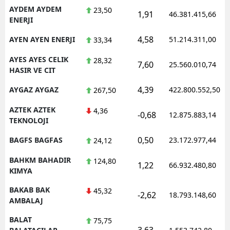
AYDEM AYDEM
23,50
1,91
46.381.415,66
ENERJI
4,58
AYEN AYEN ENERJI
51.214.311,00
33,34
AYES AYES CELIK
28,32
7,60
25.560.010,74
HASIR VE CIT
4,39
AYGAZ AYGAZ
422.800.552,50
267,50
AZTEK AZTEK
4,36
-0,68
12.875.883,14
TEKNOLOJI
0,50
BAGFS BAGFAS
23.172.977,44
24,12
BAHKM BAHADIR
124,80
1,22
66.932.480,80
KIMYA
BAKAB BAK
45,32
-2,62
18.793.148,60
AMBALAJ
BALAT
75,75
3,63