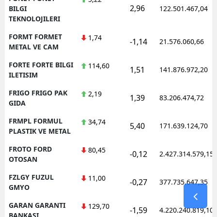
2,96
BILGI
122.501.467,04
TEKNOLOJILERI
FORMT FORMET
1,74
-1,14
21.576.060,66
METAL VE CAM
FORTE FORTE BILGI
114,60
1,51
141.876.972,20
ILETISIM
FRIGO FRIGO PAK
2,19
1,39
83.206.474,72
GIDA
FRMPL FORMUL
34,74
5,40
171.639.124,70
PLASTIK VE METAL
FROTO FORD
80,45
-0,12
2.427.314.579,15
OTOSAN
FZLGY FUZUL
11,00
-0,27
377.735.647,35
GMYO
GARAN GARANTI
129,70
-1,59
4.220.240.819,10
BANKASI