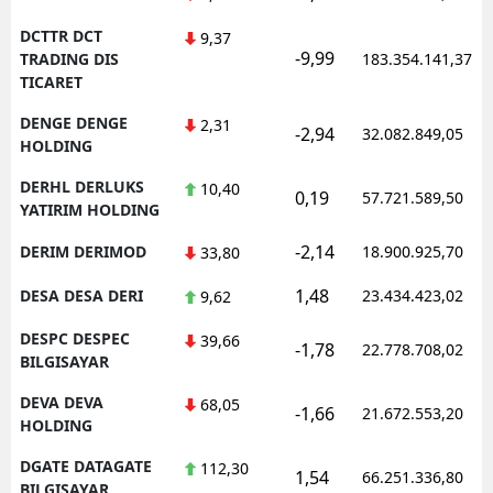
DCTTR DCT
9,37
-9,99
TRADING DIS
183.354.141,37
TICARET
DENGE DENGE
2,31
-2,94
32.082.849,05
HOLDING
DERHL DERLUKS
10,40
0,19
57.721.589,50
YATIRIM HOLDING
-2,14
DERIM DERIMOD
18.900.925,70
33,80
1,48
DESA DESA DERI
23.434.423,02
9,62
DESPC DESPEC
39,66
-1,78
22.778.708,02
BILGISAYAR
DEVA DEVA
68,05
-1,66
21.672.553,20
HOLDING
DGATE DATAGATE
112,30
1,54
66.251.336,80
BILGISAYAR