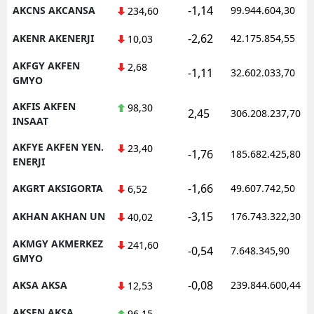
-1,14
AKCNS AKCANSA
99.944.604,30
234,60
-2,62
AKENR AKENERJI
42.175.854,55
10,03
AKFGY AKFEN
2,68
-1,11
32.602.033,70
GMYO
AKFIS AKFEN
98,30
2,45
306.208.237,70
INSAAT
AKFYE AKFEN YEN.
23,40
-1,76
185.682.425,80
ENERJI
-1,66
AKGRT AKSIGORTA
49.607.742,50
6,52
-3,15
AKHAN AKHAN UN
176.743.322,30
40,02
AKMGY AKMERKEZ
241,60
-0,54
7.648.345,90
GMYO
-0,08
AKSA AKSA
239.844.600,44
12,53
AKSEN AKSA
96,15