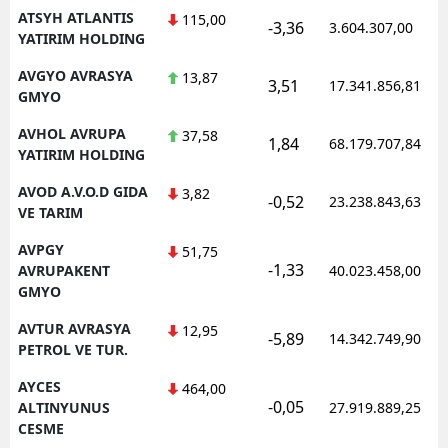
ATSYH ATLANTIS
115,00
-3,36
3.604.307,00
YATIRIM HOLDING
AVGYO AVRASYA
13,87
3,51
17.341.856,81
GMYO
AVHOL AVRUPA
37,58
1,84
68.179.707,84
YATIRIM HOLDING
AVOD A.V.O.D GIDA
3,82
-0,52
23.238.843,63
VE TARIM
AVPGY
51,75
-1,33
AVRUPAKENT
40.023.458,00
GMYO
AVTUR AVRASYA
12,95
-5,89
14.342.749,90
PETROL VE TUR.
AYCES
464,00
-0,05
ALTINYUNUS
27.919.889,25
CESME