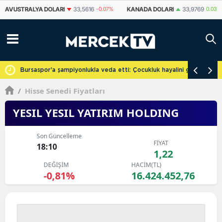
KANADA DOLARI
33,9769
0.03%
İSVIÇRE FRANKI
58,9975
0.05%
Y
cretsiz
Bursaspor'a şampiyonlukla veda etti: Çocukluk hayalini gerçekleşti
/
Hisse Senedi Fiyatları
YESIL YESIL YATIRIM HOLDING
Son Güncelleme
FİYAT
18:10
1,22
DEĞİŞİM
HACİM(TL)
-0,81%
16.424.452,76