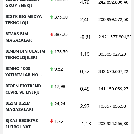
4,70
242.892.806,40
GRUP ENERJI
BIGTK BIG MEDYA
375,00
2,46
200.999.572,50
TEKNOLOJI
BIMAS BIM
382,25
-0,91
2.921.377.804,50
MAGAZALAR
BINBN BIN ULASIM
178,50
1,19
30.305.027,20
TEKNOLOJILERI
BINHO 1000
9,52
0,32
342.670.607,22
YATIRIMLAR HOL.
BIOEN BIOTREND
17,98
0,45
141.150.059,27
CEVRE VE ENERJI
BIZIM BIZIM
24,24
2,97
10.857.856,58
MAGAZALARI
BJKAS BESIKTAS
1,75
-1,13
203.924.266,80
FUTBOL YAT.