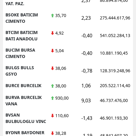
2,37
86.894.814,00
YAT. PAZ.
BSOKE BATICIM
35,70
2,23
275.444.617,96
CIMENTO
BTCIM BATICIM
4,92
-0,40
541.052.284,13
BATI ANADOLU
BUCIM BURSA
5,04
-0,40
10.881.190,45
CIMENTO
BULGS BULLS
38,06
-0,78
128.319.248,96
GSYO
1,06
BURCE BURCELIK
205.522.114,40
38,00
BURVA BURCELIK
930,00
9,03
46.737.476,00
VANA
BVSAN
110,60
-1,43
46.901.193,30
BULBULOGLU VINC
BYDNR BAYDONER
38,28
-1,19
48.842.607,20