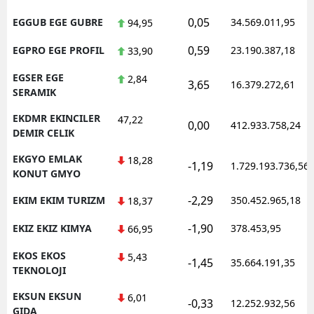
0,05
EGGUB EGE GUBRE
34.569.011,95
94,95
0,59
EGPRO EGE PROFIL
23.190.387,18
33,90
EGSER EGE
2,84
3,65
16.379.272,61
SERAMIK
EKDMR EKINCILER
47,22
0,00
412.933.758,24
DEMIR CELIK
EKGYO EMLAK
18,28
-1,19
1.729.193.736,56
KONUT GMYO
-2,29
EKIM EKIM TURIZM
350.452.965,18
18,37
-1,90
EKIZ EKIZ KIMYA
378.453,95
66,95
EKOS EKOS
5,43
-1,45
35.664.191,35
TEKNOLOJI
EKSUN EKSUN
6,01
-0,33
12.252.932,56
GIDA