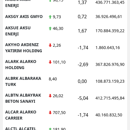
1,37
436.771.363,45
ENERJI
0,72
AKSGY AKIS GMYO
36.926.496,61
9,73
AKSUE AKSU
46,30
1,67
170.884.359,22
ENERJI
AKYHO AKDENIZ
2,26
-1,74
1.860.643,16
YATIRIM HOLDING
ALARK ALARKO
101,10
-2,69
367.826.976,90
HOLDING
ALBRK ALBARAKA
8,40
0,00
108.873.159,23
TURK
ALBTN ALBAYRAK
26,02
-5,04
412.715.495,84
BETON SANAYI
ALCAR ALARKO
707,50
-1,74
40.160.832,50
CARRIER
ALCTL ALCATEL
181,90