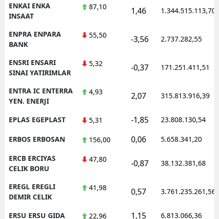
ENKAI ENKA
87,10
1,46
1.344.515.113,70
INSAAT
ENPRA ENPARA
55,50
-3,56
2.737.282,55
BANK
ENSRI ENSARI
5,32
-0,37
171.251.411,51
SINAI YATIRIMLAR
ENTRA IC ENTERRA
4,93
2,07
315.813.916,39
YEN. ENERJI
-1,85
EPLAS EGEPLAST
23.808.130,54
5,31
0,06
ERBOS ERBOSAN
5.658.341,20
156,00
ERCB ERCIYAS
47,80
-0,87
38.132.381,68
CELIK BORU
EREGL EREGLI
41,98
0,57
3.761.235.261,56
DEMIR CELIK
1,15
ERSU ERSU GIDA
6.813.066,36
22,96