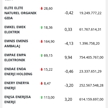
ELITE ELITE
28,60
-0,42
NATUREL ORGANIK
19.249.777,22
GIDA
EMKEL EMEK
18,36
0,33
61.767.614,31
ELEKTRIK
EMNIS EMINIS
164,90
-4,13
1.396.758,20
AMBALAJ
EMPAE EMPA
69,15
9,94
754.405.767,00
ELEKTRONIK
ENDAE ENDA
15,22
-0,46
23.337.651,29
ENERJI HOLDING
ENERY ENERYA
8,47
-3,20
252.567.548,28
ENERJI
ENJSA ENERJISA
113,00
3,20
614.159.697,00
ENERJI