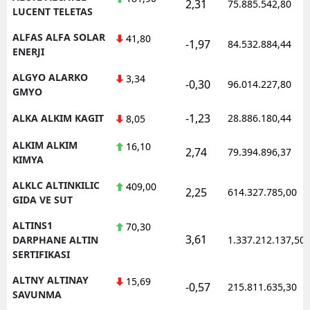
2,31
75.885.542,80
LUCENT TELETAS
ALFAS ALFA SOLAR
41,80
-1,97
84.532.884,44
ENERJI
ALGYO ALARKO
3,34
-0,30
96.014.227,80
GMYO
-1,23
ALKA ALKIM KAGIT
28.886.180,44
8,05
ALKIM ALKIM
16,10
2,74
79.394.896,37
KIMYA
ALKLC ALTINKILIC
409,00
2,25
614.327.785,00
GIDA VE SUT
ALTINS1
70,30
3,61
DARPHANE ALTIN
1.337.212.137,50
SERTIFIKASI
ALTNY ALTINAY
15,69
-0,57
215.811.635,30
SAVUNMA