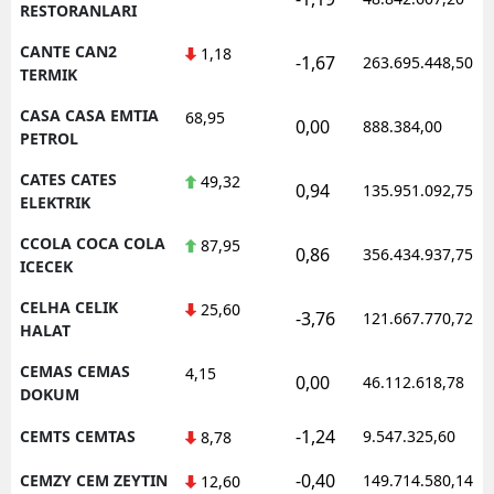
RESTORANLARI
CANTE CAN2
1,18
-1,67
263.695.448,50
TERMIK
CASA CASA EMTIA
68,95
0,00
888.384,00
PETROL
CATES CATES
49,32
0,94
135.951.092,75
ELEKTRIK
CCOLA COCA COLA
87,95
0,86
356.434.937,75
ICECEK
CELHA CELIK
25,60
-3,76
121.667.770,72
HALAT
CEMAS CEMAS
4,15
0,00
46.112.618,78
DOKUM
-1,24
CEMTS CEMTAS
9.547.325,60
8,78
-0,40
CEMZY CEM ZEYTIN
149.714.580,14
12,60