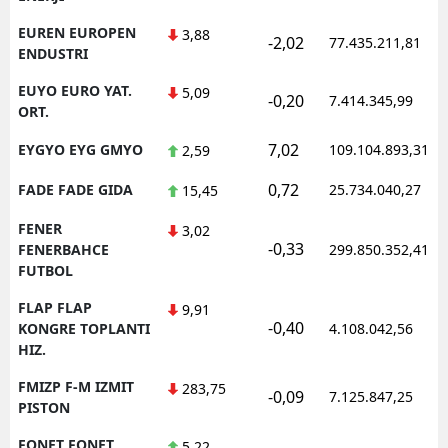
EUREN EUROPEN
3,88
-2,02
77.435.211,81
ENDUSTRI
EUYO EURO YAT.
5,09
-0,20
7.414.345,99
ORT.
7,02
EYGYO EYG GMYO
109.104.893,31
2,59
0,72
FADE FADE GIDA
25.734.040,27
15,45
FENER
3,02
-0,33
FENERBAHCE
299.850.352,41
FUTBOL
FLAP FLAP
9,91
-0,40
KONGRE TOPLANTI
4.108.042,56
HIZ.
FMIZP F-M IZMIT
283,75
-0,09
7.125.847,25
PISTON
FONET FONET
5,22