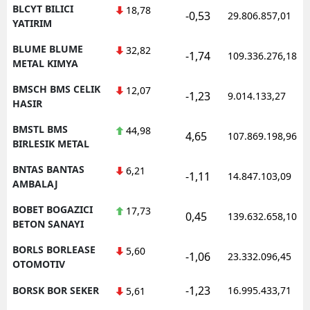
BLCYT BILICI
18,78
-0,53
29.806.857,01
YATIRIM
BLUME BLUME
32,82
-1,74
109.336.276,18
METAL KIMYA
BMSCH BMS CELIK
12,07
-1,23
9.014.133,27
HASIR
BMSTL BMS
44,98
4,65
107.869.198,96
BIRLESIK METAL
BNTAS BANTAS
6,21
-1,11
14.847.103,09
AMBALAJ
BOBET BOGAZICI
17,73
0,45
139.632.658,10
BETON SANAYI
BORLS BORLEASE
5,60
-1,06
23.332.096,45
OTOMOTIV
-1,23
BORSK BOR SEKER
16.995.433,71
5,61