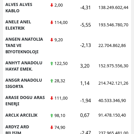
ALVES ALVES
2,00
-4,31
138.249.602,44
KABLO
ANELE ANEL
114,00
-5,55
193.546.780,70
ELEKTRIK
ANGEN ANATOLIA
9,20
-2,13
TANI VE
22.704.862,86
BIYOTEKNOLOJI
ANHYT ANADOLU
122,50
3,20
152.975.556,30
HAYAT EMEK.
ANSGR ANADOLU
28,32
1,14
214.742.121,26
SIGORTA
ARASE DOGU ARAS
111,00
-1,94
40.533.346,90
ENERJI
0,67
ARCLK ARCELIK
91.478.150,40
98,10
ARDYZ ARD
74,90
-2,47
BILISIM
237.965.481,00