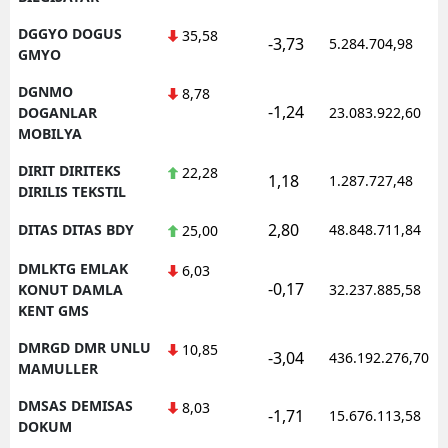
DGGYO DOGUS
35,58
-3,73
5.284.704,98
GMYO
DGNMO
8,78
-1,24
DOGANLAR
23.083.922,60
MOBILYA
DIRIT DIRITEKS
22,28
1,18
1.287.727,48
DIRILIS TEKSTIL
2,80
DITAS DITAS BDY
48.848.711,84
25,00
DMLKTG EMLAK
6,03
-0,17
KONUT DAMLA
32.237.885,58
KENT GMS
DMRGD DMR UNLU
10,85
-3,04
436.192.276,70
MAMULLER
DMSAS DEMISAS
8,03
-1,71
15.676.113,58
DOKUM