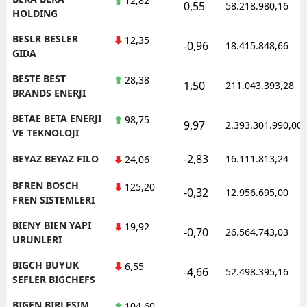
12,82
0,55
58.218.980,16
HOLDING
BESLR BESLER
12,35
-0,96
18.415.848,66
GIDA
BESTE BEST
28,38
1,50
211.043.393,28
BRANDS ENERJI
BETAE BETA ENERJI
98,75
9,97
2.393.301.990,00
VE TEKNOLOJI
-2,83
BEYAZ BEYAZ FILO
16.111.813,24
24,06
BFREN BOSCH
125,20
-0,32
12.956.695,00
FREN SISTEMLERI
BIENY BIEN YAPI
19,92
-0,70
26.564.743,03
URUNLERI
BIGCH BUYUK
6,55
-4,66
52.498.395,16
SEFLER BIGCHEFS
BIGEN BIRLESIM
104,60