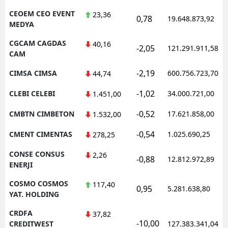
CEOEM CEO EVENT
23,36
0,78
19.648.873,92
MEDYA
CGCAM CAGDAS
40,16
-2,05
121.291.911,58
CAM
-2,19
CIMSA CIMSA
600.756.723,70
44,74
-1,02
CLEBI CELEBI
34.000.721,00
1.451,00
-0,52
CMBTN CIMBETON
17.621.858,00
1.532,00
-0,54
CMENT CIMENTAS
1.025.690,25
278,25
CONSE CONSUS
2,26
-0,88
12.812.972,89
ENERJI
COSMO COSMOS
117,40
0,95
5.281.638,80
YAT. HOLDING
CRDFA
37,82
-10,00
CREDITWEST
127.383.341,04