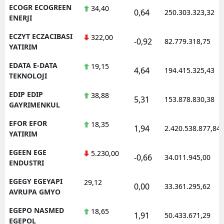
ECOGR ECOGREEN
34,40
0,64
250.303.323,32
ENERJI
ECZYT ECZACIBASI
322,00
-0,92
82.779.318,75
YATIRIM
EDATA E-DATA
19,15
4,64
194.415.325,43
TEKNOLOJI
EDIP EDIP
38,88
5,31
153.878.830,38
GAYRIMENKUL
EFOR EFOR
18,35
1,94
2.420.538.877,84
YATIRIM
EGEEN EGE
5.230,00
-0,66
34.011.945,00
ENDUSTRI
EGEGY EGEYAPI
29,12
0,00
33.361.295,62
AVRUPA GMYO
EGEPO NASMED
18,65
1,91
50.433.671,29
EGEPOL