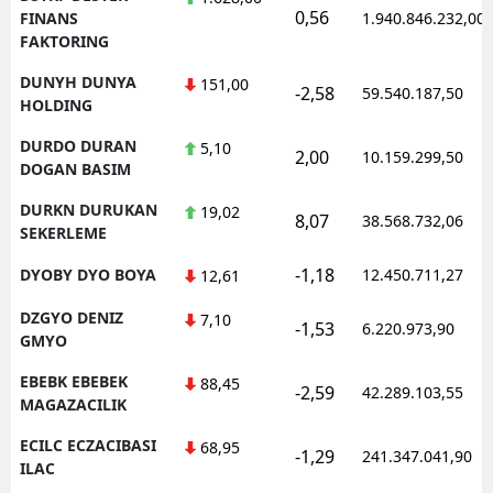
0,56
FINANS
1.940.846.232,00
FAKTORING
DUNYH DUNYA
151,00
-2,58
59.540.187,50
HOLDING
DURDO DURAN
5,10
2,00
10.159.299,50
DOGAN BASIM
DURKN DURUKAN
19,02
8,07
38.568.732,06
SEKERLEME
-1,18
DYOBY DYO BOYA
12.450.711,27
12,61
DZGYO DENIZ
7,10
-1,53
6.220.973,90
GMYO
EBEBK EBEBEK
88,45
-2,59
42.289.103,55
MAGAZACILIK
ECILC ECZACIBASI
68,95
-1,29
241.347.041,90
ILAC