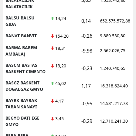
BALATACILAR
1.553.742,80
BALATACILIK
BALSU BALSU
14,24
0,14
652.575.572,88
GIDA
-0,26
BANVT BANVIT
9.889.530,80
154,20
BARMA BAREM
18,31
-9,98
2.562.026,75
AMBALAJ
BASCM BASTAS
13,20
-0,23
1.240.740,65
BASKENT CIMENTO
BASGZ BASKENT
45,02
1,17
16.318.624,40
DOGALGAZ GMYO
BAYRK BAYRAK
4,17
-0,95
14.531.217,78
TABAN SANAYI
BEGYO BATI EGE
3,45
-0,29
12.710.241,30
GMYO
BERA BERA