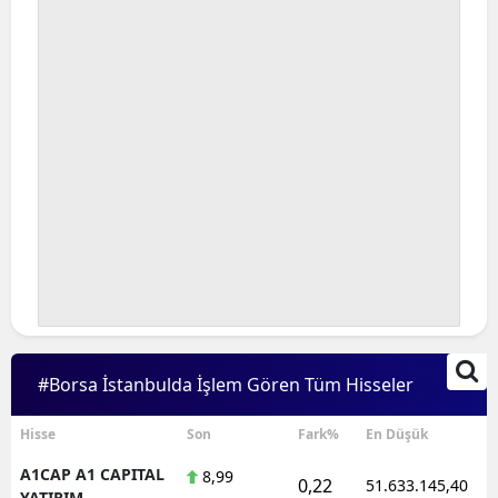
#Borsa İstanbulda İşlem Gören Tüm Hisseler
Hisse
Son
Fark%
En Düşük
A1CAP A1 CAPITAL
8,99
0,22
51.633.145,40
YATIRIM