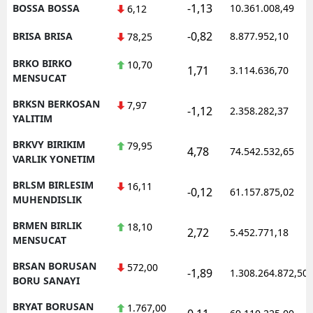
-1,13
BOSSA BOSSA
10.361.008,49
6,12
-0,82
BRISA BRISA
8.877.952,10
78,25
BRKO BIRKO
10,70
1,71
3.114.636,70
MENSUCAT
BRKSN BERKOSAN
7,97
-1,12
2.358.282,37
YALITIM
BRKVY BIRIKIM
79,95
4,78
74.542.532,65
VARLIK YONETIM
BRLSM BIRLESIM
16,11
-0,12
61.157.875,02
MUHENDISLIK
BRMEN BIRLIK
18,10
2,72
5.452.771,18
MENSUCAT
BRSAN BORUSAN
572,00
-1,89
1.308.264.872,50
BORU SANAYI
BRYAT BORUSAN
1.767,00