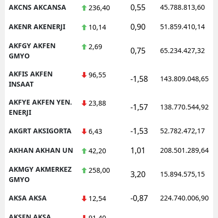
0,55
AKCNS AKCANSA
45.788.813,60
236,40
0,90
AKENR AKENERJI
51.859.410,14
10,14
AKFGY AKFEN
2,69
0,75
65.234.427,32
GMYO
AKFIS AKFEN
96,55
-1,58
143.809.048,65
INSAAT
AKFYE AKFEN YEN.
23,88
-1,57
138.770.544,92
ENERJI
-1,53
AKGRT AKSIGORTA
52.782.472,17
6,43
1,01
AKHAN AKHAN UN
208.501.289,64
42,20
AKMGY AKMERKEZ
258,00
3,20
15.894.575,15
GMYO
-0,87
AKSA AKSA
224.740.006,90
12,54
AKSEN AKSA
91,40