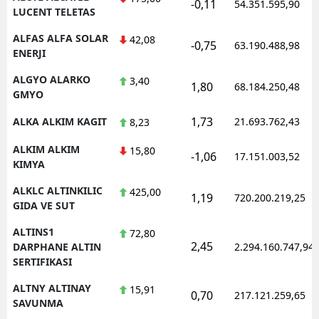
-0,11
54.351.595,90
LUCENT TELETAS
ALFAS ALFA SOLAR
42,08
-0,75
63.190.488,98
ENERJI
ALGYO ALARKO
3,40
1,80
68.184.250,48
GMYO
1,73
ALKA ALKIM KAGIT
21.693.762,43
8,23
ALKIM ALKIM
15,80
-1,06
17.151.003,52
KIMYA
ALKLC ALTINKILIC
425,00
1,19
720.200.219,25
GIDA VE SUT
ALTINS1
72,80
2,45
DARPHANE ALTIN
2.294.160.747,94
SERTIFIKASI
ALTNY ALTINAY
15,91
0,70
217.121.259,65
SAVUNMA