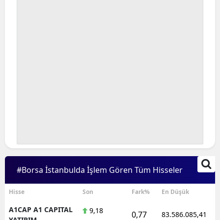
#Borsa İstanbulda İşlem Gören Tüm Hisseler
Hisse
Son
Fark%
En Düşük
A1CAP A1 CAPITAL
9,18
0,77
83.586.085,41
YATIRIM