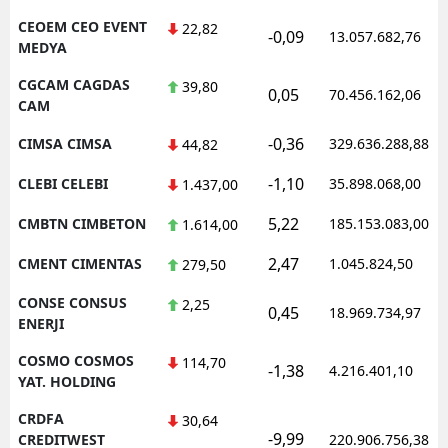
CEOEM CEO EVENT
22,82
-0,09
13.057.682,76
MEDYA
CGCAM CAGDAS
39,80
0,05
70.456.162,06
CAM
-0,36
CIMSA CIMSA
329.636.288,88
44,82
-1,10
CLEBI CELEBI
35.898.068,00
1.437,00
5,22
CMBTN CIMBETON
185.153.083,00
1.614,00
2,47
CMENT CIMENTAS
1.045.824,50
279,50
CONSE CONSUS
2,25
0,45
18.969.734,97
ENERJI
COSMO COSMOS
114,70
-1,38
4.216.401,10
YAT. HOLDING
CRDFA
30,64
-9,99
CREDITWEST
220.906.756,38