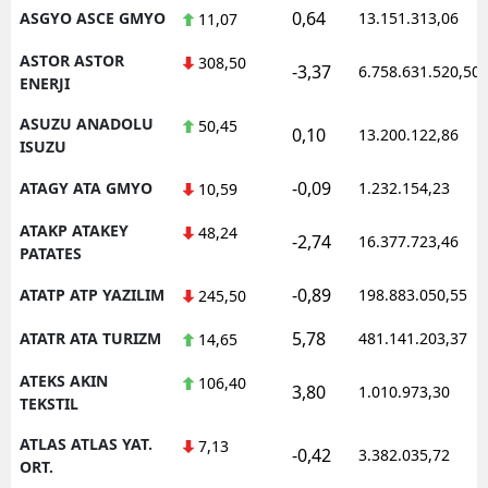
0,64
ASGYO ASCE GMYO
13.151.313,06
11,07
ASTOR ASTOR
308,50
-3,37
6.758.631.520,50
ENERJI
ASUZU ANADOLU
50,45
0,10
13.200.122,86
ISUZU
-0,09
ATAGY ATA GMYO
1.232.154,23
10,59
ATAKP ATAKEY
48,24
-2,74
16.377.723,46
PATATES
-0,89
ATATP ATP YAZILIM
198.883.050,55
245,50
5,78
ATATR ATA TURIZM
481.141.203,37
14,65
ATEKS AKIN
106,40
3,80
1.010.973,30
TEKSTIL
ATLAS ATLAS YAT.
7,13
-0,42
3.382.035,72
ORT.