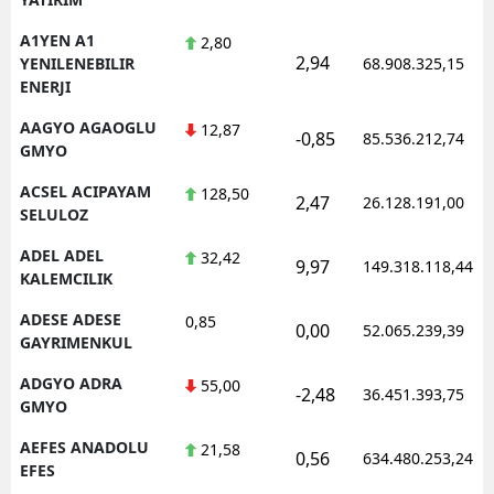
A1YEN A1
2,80
2,94
YENILENEBILIR
68.908.325,15
ENERJI
AAGYO AGAOGLU
12,87
-0,85
85.536.212,74
GMYO
ACSEL ACIPAYAM
128,50
2,47
26.128.191,00
SELULOZ
ADEL ADEL
32,42
9,97
149.318.118,44
KALEMCILIK
ADESE ADESE
0,85
0,00
52.065.239,39
GAYRIMENKUL
ADGYO ADRA
55,00
-2,48
36.451.393,75
GMYO
AEFES ANADOLU
21,58
0,56
634.480.253,24
EFES