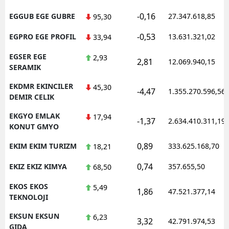
-0,16
EGGUB EGE GUBRE
27.347.618,85
95,30
-0,53
EGPRO EGE PROFIL
13.631.321,02
33,94
EGSER EGE
2,93
2,81
12.069.940,15
SERAMIK
EKDMR EKINCILER
45,30
-4,47
1.355.270.596,56
DEMIR CELIK
EKGYO EMLAK
17,94
-1,37
2.634.410.311,19
KONUT GMYO
0,89
EKIM EKIM TURIZM
333.625.168,70
18,21
0,74
EKIZ EKIZ KIMYA
357.655,50
68,50
EKOS EKOS
5,49
1,86
47.521.377,14
TEKNOLOJI
EKSUN EKSUN
6,23
3,32
42.791.974,53
GIDA