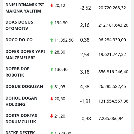
DNISI DINAMIK ISI
20,12
-2,52
20.720.268,32
MAKINA YALITIM
DOAS DOGUS
194,30
2,16
212.181.643,20
OTOMOTIV
0,38
DOCO DO-CO
96.284.930,00
11.352,50
DOFER DOFER YAPI
28,30
2,54
19.621.747,32
MALZEMELERI
DOFRB DOF
136,40
3,18
856.816.246,40
ROBOTIK
4,38
DOGUB DOGUSAN
26.285.582,45
81,05
DOHOL DOGAN
20,50
-1,91
131.554.567,36
HOLDING
DOKTA DOKTAS
21,20
-0,38
7.235.066,94
DOKUMCULUK
DSTKF DESTEK
1.773,00