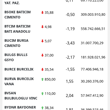
0,11
69.110.225,00
YAT. PAZ.
BSOKE BATICIM
35,88
-0,50
309.003.910,80
CIMENTO
BTCIM BATICIM
4,98
-1,19
558.742.666,51
BATI ANADOLU
BUCIM BURSA
5,07
-3,43
31.007.700,29
CIMENTO
BULGS BULLS
37,00
-2,17
181.928.021,96
GSYO
-1,55
BURCE BURCELIK
77.406.946,18
35,54
BURVA BURCELIK
850,00
1,55
30.260.376,00
VANA
BVSAN
110,00
2,04
57.947.412,90
BULBULOGLU VINC
BYDNR BAYDONER
38,34
1,91
36.399.523,46