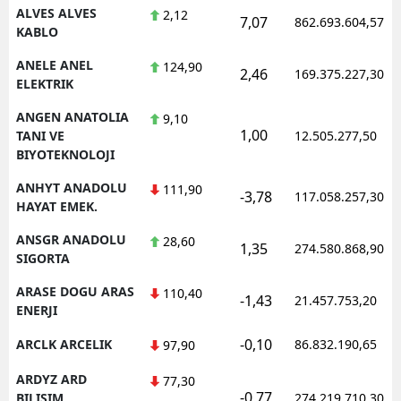
ALVES ALVES
2,12
7,07
862.693.604,57
KABLO
ANELE ANEL
124,90
2,46
169.375.227,30
ELEKTRIK
ANGEN ANATOLIA
9,10
1,00
TANI VE
12.505.277,50
BIYOTEKNOLOJI
ANHYT ANADOLU
111,90
-3,78
117.058.257,30
HAYAT EMEK.
ANSGR ANADOLU
28,60
1,35
274.580.868,90
SIGORTA
ARASE DOGU ARAS
110,40
-1,43
21.457.753,20
ENERJI
-0,10
ARCLK ARCELIK
86.832.190,65
97,90
ARDYZ ARD
77,30
-0,77
BILISIM
274.219.710,30