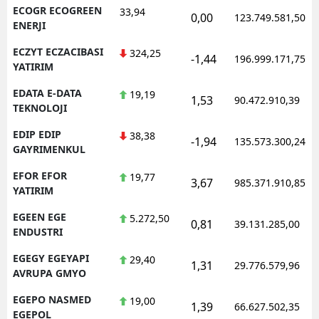
ECOGR ECOGREEN
33,94
0,00
123.749.581,50
ENERJI
ECZYT ECZACIBASI
324,25
-1,44
196.999.171,75
YATIRIM
EDATA E-DATA
19,19
1,53
90.472.910,39
TEKNOLOJI
EDIP EDIP
38,38
-1,94
135.573.300,24
GAYRIMENKUL
EFOR EFOR
19,77
3,67
985.371.910,85
YATIRIM
EGEEN EGE
5.272,50
0,81
39.131.285,00
ENDUSTRI
EGEGY EGEYAPI
29,40
1,31
29.776.579,96
AVRUPA GMYO
EGEPO NASMED
19,00
1,39
66.627.502,35
EGEPOL