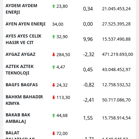
AYDEM AYDEM
23,80
0,34
21.045.453,24
ENERJI
0,00
AYEN AYEN ENERJI
27.525.395,28
34,00
AYES AYES CELIK
32,90
9,96
15.537.490,88
HASIR VE CIT
-2,32
AYGAZ AYGAZ
471.219.693,00
284,50
AZTEK AZTEK
4,47
0,45
43.048.452,97
TEKNOLOJI
-0,82
BAGFS BAGFAS
12.758.532,52
24,32
BAHKM BAHADIR
113,30
-2,41
50.717.086,70
KIMYA
BAKAB BAK
44,68
1,55
15.758.914,54
AMBALAJ
BALAT
72,00
-1,71