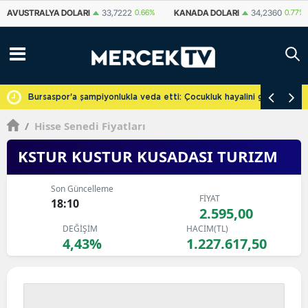
KANADA DOLARI
34,2360
0.77%
İSVIÇRE FRANKI
59,0840
0.83%
Y
cretsiz
Bursaspor'a şampiyonlukla veda etti: Çocukluk hayalini gerçekleşti
/
Hisse Senedi Fiyatları
KSTUR KUSTUR KUSADASI TURIZM
Son Güncelleme
FİYAT
18:10
2.595,00
DEĞİŞİM
HACİM(TL)
4,43%
1.227.617,50