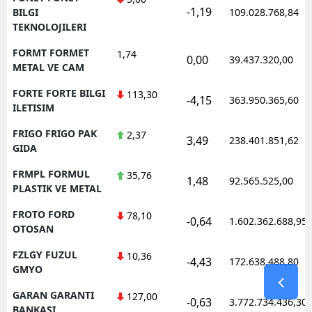
-1,19
BILGI
109.028.768,84
TEKNOLOJILERI
FORMT FORMET
1,74
0,00
39.437.320,00
METAL VE CAM
FORTE FORTE BILGI
113,30
-4,15
363.950.365,60
ILETISIM
FRIGO FRIGO PAK
2,37
3,49
238.401.851,62
GIDA
FRMPL FORMUL
35,76
1,48
92.565.525,00
PLASTIK VE METAL
FROTO FORD
78,10
-0,64
1.602.362.688,95
OTOSAN
FZLGY FUZUL
10,36
-4,43
172.638.488,80
GMYO
GARAN GARANTI
127,00
-0,63
3.772.734.436,30
BANKASI