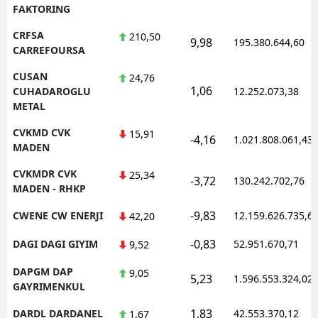
FAKTORING
CRFSA
210,50
9,98
195.380.644,60
CARREFOURSA
CUSAN
24,76
1,06
CUHADAROGLU
12.252.073,38
METAL
CVKMD CVK
15,91
-4,16
1.021.808.061,43
MADEN
CVKMDR CVK
25,34
-3,72
130.242.702,76
MADEN - RHKP
-9,83
CWENE CW ENERJI
12.159.626.735,6
42,20
-0,83
DAGI DAGI GIYIM
52.951.670,71
9,52
DAPGM DAP
9,05
5,23
1.596.553.324,02
GAYRIMENKUL
1,83
DARDL DARDANEL
42.553.370,12
1,67