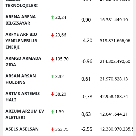
TEKNOLOJILERI
ARENA ARENA
20,24
0,90
16.381.449,10
BILGISAYAR
ARFYE ARF BIO
29,66
-4,20
YENILENEBILIR
518.871.666,06
ENERJI
ARMGD ARMADA
195,70
-0,96
214.302.490,60
GIDA
ARSAN ARSAN
3,32
0,61
21.970.628,13
HOLDING
ARTMS ARTEMIS
38,20
-0,78
42.958.188,74
HALI
ARZUM ARZUM EV
1,59
0,63
12.041.644,21
ALETLERI
-2,55
ASELS ASELSAN
12.380.970.235,5
353,75