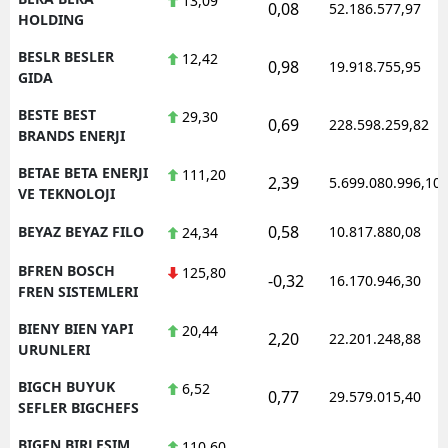
13,09
0,08
52.186.577,97
HOLDING
BESLR BESLER
12,42
0,98
19.918.755,95
GIDA
BESTE BEST
29,30
0,69
228.598.259,82
BRANDS ENERJI
BETAE BETA ENERJI
111,20
2,39
5.699.080.996,10
VE TEKNOLOJI
0,58
BEYAZ BEYAZ FILO
10.817.880,08
24,34
BFREN BOSCH
125,80
-0,32
16.170.946,30
FREN SISTEMLERI
BIENY BIEN YAPI
20,44
2,20
22.201.248,88
URUNLERI
BIGCH BUYUK
6,52
0,77
29.579.015,40
SEFLER BIGCHEFS
BIGEN BIRLESIM
110,60