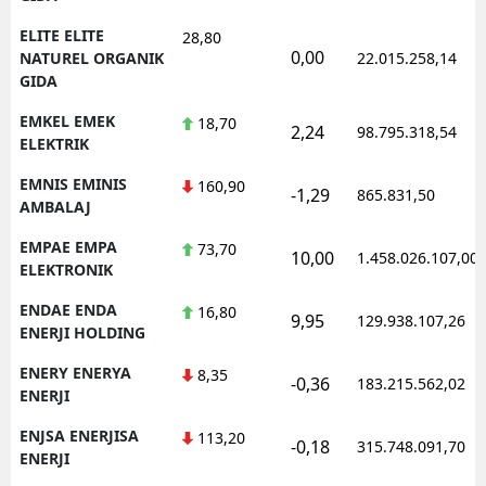
ELITE ELITE
28,80
0,00
NATUREL ORGANIK
22.015.258,14
GIDA
EMKEL EMEK
18,70
2,24
98.795.318,54
ELEKTRIK
EMNIS EMINIS
160,90
-1,29
865.831,50
AMBALAJ
EMPAE EMPA
73,70
10,00
1.458.026.107,00
ELEKTRONIK
ENDAE ENDA
16,80
9,95
129.938.107,26
ENERJI HOLDING
ENERY ENERYA
8,35
-0,36
183.215.562,02
ENERJI
ENJSA ENERJISA
113,20
-0,18
315.748.091,70
ENERJI