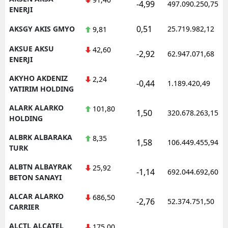
-4,99
497.090.250,75
ENERJI
0,51
AKSGY AKIS GMYO
25.719.982,12
9,81
AKSUE AKSU
42,60
-2,92
62.947.071,68
ENERJI
AKYHO AKDENIZ
2,24
-0,44
1.189.420,49
YATIRIM HOLDING
ALARK ALARKO
101,80
1,50
320.678.263,15
HOLDING
ALBRK ALBARAKA
8,35
1,58
106.449.455,94
TURK
ALBTN ALBAYRAK
25,92
-1,14
692.044.692,60
BETON SANAYI
ALCAR ALARKO
686,50
-2,76
52.374.751,50
CARRIER
ALCTL ALCATEL
175,00