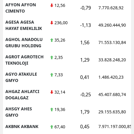
AFYON AFYON
12,56
-0,79
7.770.628,92
CIMENTO
AGESA AGESA
236,00
-1,13
49.260.444,90
HAYAT EMEKLILIK
AGHOL ANADOLU
35,26
1,56
71.553.130,84
GRUBU HOLDING
AGROT AGROTECH
2,35
1,29
33.828.248,20
TEKNOLOJI
AGYO ATAKULE
7,33
0,41
1.486.420,23
GMYO
AHGAZ AHLATCI
32,14
-0,25
45.407.680,74
DOGALGAZ
AHSGY AHES
19,36
1,79
29.155.635,80
GMYO
0,45
AKBNK AKBANK
7.971.197.000,85
67,40