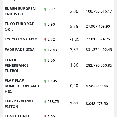
EUREN EUROPEN
3,97
2,06
108.798.316,17
ENDUSTRI
EUYO EURO YAT.
5,90
5,55
27.907.109,90
ORT.
-1,09
EYGYO EYG GMYO
77.013.374,25
2,72
3,57
FADE FADE GIDA
331.374.492,49
17,43
FENER
3,06
1,66
FENERBAHCE
282.796.560,85
FUTBOL
FLAP FLAP
10,05
0,20
KONGRE TOPLANTI
4.984.490,46
HIZ.
FMIZP F-M IZMIT
283,75
2,07
8.048.478,50
PISTON
FONET FONET
5,00