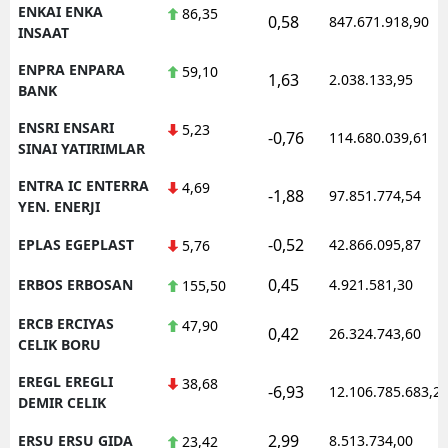
ENKAI ENKA
86,35
0,58
847.671.918,90
INSAAT
ENPRA ENPARA
59,10
1,63
2.038.133,95
BANK
ENSRI ENSARI
5,23
-0,76
114.680.039,61
SINAI YATIRIMLAR
ENTRA IC ENTERRA
4,69
-1,88
97.851.774,54
YEN. ENERJI
-0,52
EPLAS EGEPLAST
42.866.095,87
5,76
0,45
ERBOS ERBOSAN
4.921.581,30
155,50
ERCB ERCIYAS
47,90
0,42
26.324.743,60
CELIK BORU
EREGL EREGLI
38,68
-6,93
12.106.785.683,2
DEMIR CELIK
2,99
ERSU ERSU GIDA
8.513.734,00
23,42