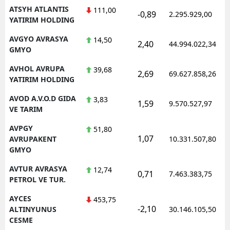
ATSYH ATLANTIS
111,00
-0,89
2.295.929,00
YATIRIM HOLDING
AVGYO AVRASYA
14,50
2,40
44.994.022,34
GMYO
AVHOL AVRUPA
39,68
2,69
69.627.858,26
YATIRIM HOLDING
AVOD A.V.O.D GIDA
3,83
1,59
9.570.527,97
VE TARIM
AVPGY
51,80
1,07
AVRUPAKENT
10.331.507,80
GMYO
AVTUR AVRASYA
12,74
0,71
7.463.383,75
PETROL VE TUR.
AYCES
453,75
-2,10
ALTINYUNUS
30.146.105,50
CESME