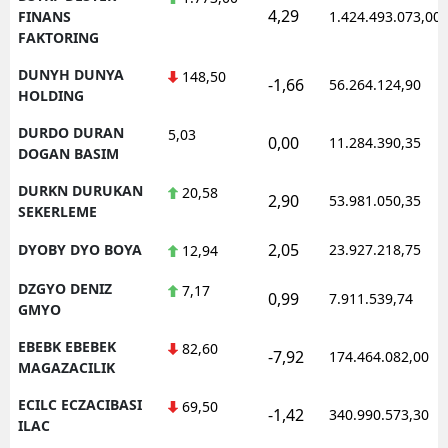
4,29
FINANS
1.424.493.073,00
FAKTORING
DUNYH DUNYA
148,50
-1,66
56.264.124,90
HOLDING
DURDO DURAN
5,03
0,00
11.284.390,35
DOGAN BASIM
DURKN DURUKAN
20,58
2,90
53.981.050,35
SEKERLEME
2,05
DYOBY DYO BOYA
23.927.218,75
12,94
DZGYO DENIZ
7,17
0,99
7.911.539,74
GMYO
EBEBK EBEBEK
82,60
-7,92
174.464.082,00
MAGAZACILIK
ECILC ECZACIBASI
69,50
-1,42
340.990.573,30
ILAC