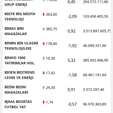
6,45
204.572.111,80
GRUP ENERJI
BIGTK BIG MEDYA
363,00
-2,09
103.456.405,50
TEKNOLOJI
BIMAS BIM
385,75
0,92
3.513.897.605,75
MAGAZALAR
BINBN BIN ULASIM
178,60
-1,92
46.099.331,90
TEKNOLOJILERI
BINHO 1000
10,30
5,32
385.452.406,90
YATIRIMLAR HOL.
BIOEN BIOTREND
17,42
-1,58
68.461.191,64
CEVRE VE ENERJI
BIZIM BIZIM
24,30
0,91
3.572.297,46
MAGAZALARI
BJKAS BESIKTAS
1,74
-0,57
96.970.363,89
FUTBOL YAT.