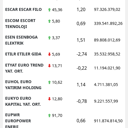
1,20
ESCAR ESCAR FILO
97.326.379,02
45,36
ESCOM ESCORT
5,80
0,69
339.541.892,26
TEKNOLOJI
ESEN ESENBOGA
3,37
1,51
89.808.012,69
ELEKTRIK
-2,74
ETILR ETILER GIDA
35.532.958,52
5,69
ETYAT EURO TREND
13,71
-0,22
11.194.021,90
YAT. ORT.
EUHOL EURO
10,62
1,14
4.711.381,05
YATIRIM HOLDING
EUKYO EURO
12,80
-0,78
9.221.557,99
KAPITAL YAT. ORT.
EUPWR
91,70
0,66
EUROPOWER
911.874.814,50
ENERJI