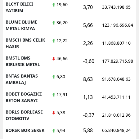
BLCYT BILICI
19,60
3,70
33.743.198,65
YATIRIM
BLUME BLUME
36,20
5,66
123.196.696,84
METAL KIMYA
BMSCH BMS CELIK
12,22
2,26
11.868.807,10
HASIR
BMSTL BMS
46,66
-3,60
177.829.715,98
BIRLESIK METAL
BNTAS BANTAS
6,80
8,63
91.678.048,63
AMBALAJ
BOBET BOGAZICI
17,91
1,13
41.453.711,11
BETON SANAYI
BORLS BORLEASE
5,38
-0,37
21.810.012,96
OTOMOTIV
5,88
BORSK BOR SEKER
65.840.848,24
5,94