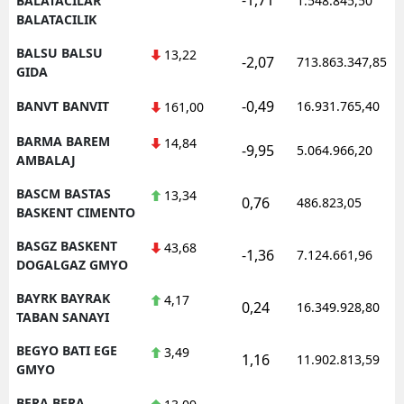
BALATACILAR
1.548.845,50
BALATACILIK
BALSU BALSU
13,22
-2,07
713.863.347,85
GIDA
-0,49
BANVT BANVIT
16.931.765,40
161,00
BARMA BAREM
14,84
-9,95
5.064.966,20
AMBALAJ
BASCM BASTAS
13,34
0,76
486.823,05
BASKENT CIMENTO
BASGZ BASKENT
43,68
-1,36
7.124.661,96
DOGALGAZ GMYO
BAYRK BAYRAK
4,17
0,24
16.349.928,80
TABAN SANAYI
BEGYO BATI EGE
3,49
1,16
11.902.813,59
GMYO
BERA BERA