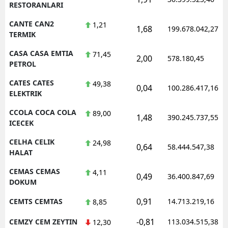
RESTORANLARI
CANTE CAN2
1,21
1,68
199.678.042,27
TERMIK
CASA CASA EMTIA
71,45
2,00
578.180,45
PETROL
CATES CATES
49,38
0,04
100.286.417,16
ELEKTRIK
CCOLA COCA COLA
89,00
1,48
390.245.737,55
ICECEK
CELHA CELIK
24,98
0,64
58.444.547,38
HALAT
CEMAS CEMAS
4,11
0,49
36.400.847,69
DOKUM
0,91
CEMTS CEMTAS
14.713.219,16
8,85
-0,81
CEMZY CEM ZEYTIN
113.034.515,38
12,30