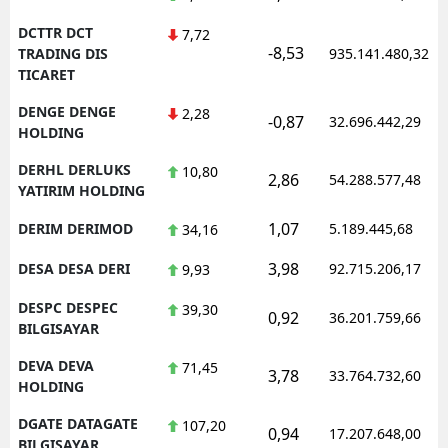
DCTTR DCT
7,72
-8,53
TRADING DIS
935.141.480,32
TICARET
DENGE DENGE
2,28
-0,87
32.696.442,29
HOLDING
DERHL DERLUKS
10,80
2,86
54.288.577,48
YATIRIM HOLDING
1,07
DERIM DERIMOD
5.189.445,68
34,16
3,98
DESA DESA DERI
92.715.206,17
9,93
DESPC DESPEC
39,30
0,92
36.201.759,66
BILGISAYAR
DEVA DEVA
71,45
3,78
33.764.732,60
HOLDING
DGATE DATAGATE
107,20
0,94
17.207.648,00
BILGISAYAR