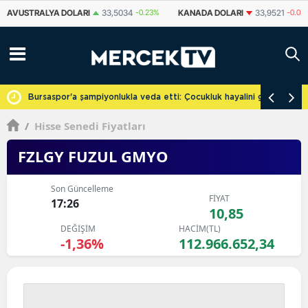
KANADA DOLARI
33,9521
-0.02%
İSVIÇRE FRANKI
58,7542
-0.34%
cretsiz
Bursaspor'a şampiyonlukla veda etti: Çocukluk hayalini gerçekleşti
/
Hisse Senedi Fiyatları
FZLGY FUZUL GMYO
Son Güncelleme
FİYAT
17:26
10,85
DEĞİŞİM
HACİM(TL)
-1,36%
112.966.652,34