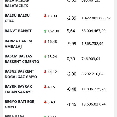
BALATACILAR
693.461,35
BALATACILIK
BALSU BALSU
13,90
-2,39
1.422.861.888,57
GIDA
5,64
BANVT BANVIT
68.004.467,20
162,90
BARMA BAREM
16,48
-9,99
1.363.752,96
AMBALAJ
BASCM BASTAS
13,24
0,30
746.903,04
BASKENT CIMENTO
BASGZ BASKENT
44,12
-2,00
8.292.210,04
DOGALGAZ GMYO
BAYRK BAYRAK
4,15
-0,48
11.896.225,76
TABAN SANAYI
BEGYO BATI EGE
3,40
-1,45
18.636.037,74
GMYO
BERA BERA