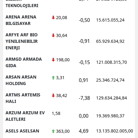
TEKNOLOJILERI
ARENA ARENA
20,08
-0,50
15.615.055,24
BILGISAYAR
ARFYE ARF BIO
30,64
-0,91
YENILENEBILIR
65.929.634,92
ENERJI
ARMGD ARMADA
198,00
-0,15
121.008.315,70
GIDA
ARSAN ARSAN
3,31
0,91
25.346.724,74
HOLDING
ARTMS ARTEMIS
38,42
-7,38
129.634.284,84
HALI
ARZUM ARZUM EV
1,58
0,00
19.369.980,37
ALETLERI
4,69
ASELS ASELSAN
13.135.802.005,00
363,00