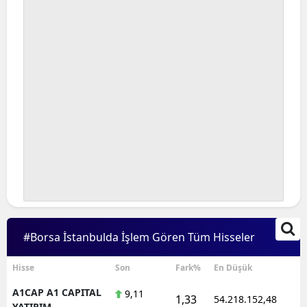
#Borsa İstanbulda İşlem Gören Tüm Hisseler
Hisse
Son
Fark%
En Düşük
A1CAP A1 CAPITAL
9,11
1,33
54.218.152,48
YATIRIM