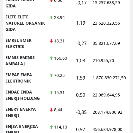
6,00
-0,17
15.257.688,59
GIDA
ELITE ELITE
28,94
1,19
NATUREL ORGANIK
23.620.323,56
GIDA
EMKEL EMEK
18,31
-0,27
35.821.677,69
ELEKTRIK
EMNIS EMINIS
166,60
1,03
210.955,70
AMBALAJ
EMPAE EMPA
70,25
1,59
1.870.830.271,50
ELEKTRONIK
ENDAE ENDA
15,31
0,59
22.969.644,95
ENERJI HOLDING
ENERY ENERYA
8,44
-0,35
208.174.806,92
ENERJI
ENJSA ENERJISA
114,10
0,97
456.684.978,00
ENERJI