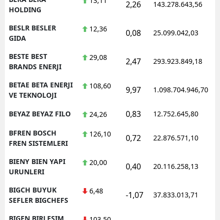
13,11
2,26
143.278.643,56
HOLDING
BESLR BESLER
12,36
0,08
25.099.042,03
GIDA
BESTE BEST
29,08
2,47
293.923.849,18
BRANDS ENERJI
BETAE BETA ENERJI
108,60
9,97
1.098.704.946,70
VE TEKNOLOJI
0,83
BEYAZ BEYAZ FILO
12.752.645,80
24,26
BFREN BOSCH
126,10
0,72
22.876.571,10
FREN SISTEMLERI
BIENY BIEN YAPI
20,00
0,40
20.116.258,13
URUNLERI
BIGCH BUYUK
6,48
-1,07
37.833.013,71
SEFLER BIGCHEFS
BIGEN BIRLESIM
103,50