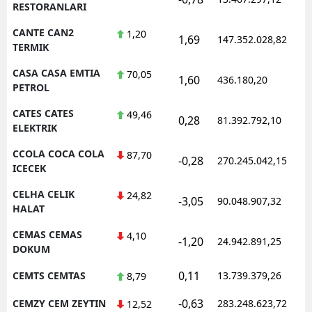
RESTORANLARI
CANTE CAN2
1,20
1,69
147.352.028,82
TERMIK
CASA CASA EMTIA
70,05
1,60
436.180,20
PETROL
CATES CATES
49,46
0,28
81.392.792,10
ELEKTRIK
CCOLA COCA COLA
87,70
-0,28
270.245.042,15
ICECEK
CELHA CELIK
24,82
-3,05
90.048.907,32
HALAT
CEMAS CEMAS
4,10
-1,20
24.942.891,25
DOKUM
0,11
CEMTS CEMTAS
13.739.379,26
8,79
-0,63
CEMZY CEM ZEYTIN
283.248.623,72
12,52