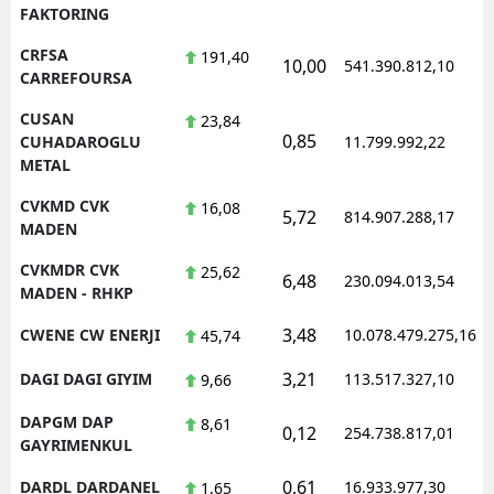
FAKTORING
CRFSA
191,40
10,00
541.390.812,10
CARREFOURSA
CUSAN
23,84
0,85
CUHADAROGLU
11.799.992,22
METAL
CVKMD CVK
16,08
5,72
814.907.288,17
MADEN
CVKMDR CVK
25,62
6,48
230.094.013,54
MADEN - RHKP
3,48
CWENE CW ENERJI
10.078.479.275,16
45,74
3,21
DAGI DAGI GIYIM
113.517.327,10
9,66
DAPGM DAP
8,61
0,12
254.738.817,01
GAYRIMENKUL
0,61
DARDL DARDANEL
16.933.977,30
1,65