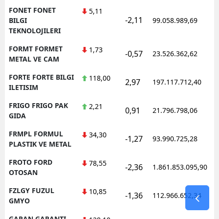
FONET FONET
5,11
-2,11
BILGI
99.058.989,69
TEKNOLOJILERI
FORMT FORMET
1,73
-0,57
23.526.362,62
METAL VE CAM
FORTE FORTE BILGI
118,00
2,97
197.117.712,40
ILETISIM
FRIGO FRIGO PAK
2,21
0,91
21.796.798,06
GIDA
FRMPL FORMUL
34,30
-1,27
93.990.725,28
PLASTIK VE METAL
FROTO FORD
78,55
-2,36
1.861.853.095,90
OTOSAN
FZLGY FUZUL
10,85
-1,36
112.966.652,34
GMYO
GARAN GARANTI