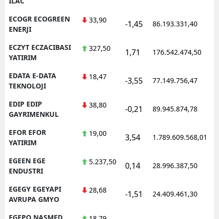
ILAC
ECOGR ECOGREEN
33,90
-1,45
86.193.331,40
ENERJI
ECZYT ECZACIBASI
327,50
1,71
176.542.474,50
YATIRIM
EDATA E-DATA
18,47
-3,55
77.149.756,47
TEKNOLOJI
EDIP EDIP
38,80
-0,21
89.945.874,78
GAYRIMENKUL
EFOR EFOR
19,00
3,54
1.789.609.568,01
YATIRIM
EGEEN EGE
5.237,50
0,14
28.996.387,50
ENDUSTRI
EGEGY EGEYAPI
28,68
-1,51
24.409.461,30
AVRUPA GMYO
EGEPO NASMED
18,79