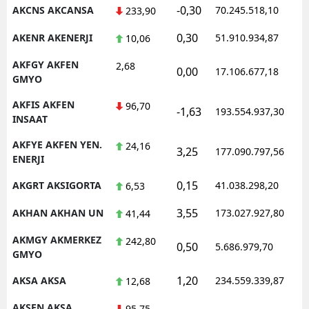
-0,30
AKCNS AKCANSA
70.245.518,10
233,90
0,30
AKENR AKENERJI
51.910.934,87
10,06
AKFGY AKFEN
2,68
0,00
17.106.677,18
GMYO
AKFIS AKFEN
96,70
-1,63
193.554.937,30
INSAAT
AKFYE AKFEN YEN.
24,16
3,25
177.090.797,56
ENERJI
0,15
AKGRT AKSIGORTA
41.038.298,20
6,53
3,55
AKHAN AKHAN UN
173.027.927,80
41,44
AKMGY AKMERKEZ
242,80
0,50
5.686.979,70
GMYO
1,20
AKSA AKSA
234.559.339,87
12,68
AKSEN AKSA
95,75