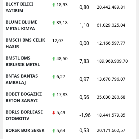
BLCYT BILICI
18,93
0,80
20.442.489,81
YATIRIM
BLUME BLUME
33,18
1,10
61.029.025,04
METAL KIMYA
BMSCH BMS CELIK
12,07
0,00
12.166.597,77
HASIR
BMSTL BMS
48,50
7,83
189.968.909,70
BIRLESIK METAL
BNTAS BANTAS
6,27
0,97
13.670.796,07
AMBALAJ
BOBET BOGAZICI
17,83
0,56
35.030.280,68
BETON SANAYI
BORLS BORLEASE
5,49
-1,96
18.441.579,85
OTOMOTIV
0,53
BORSK BOR SEKER
20.171.662,57
5,64