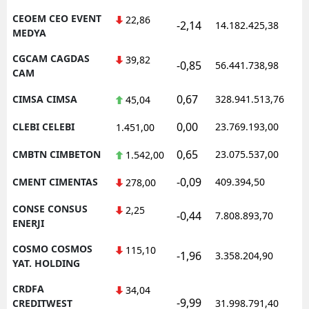
CEOEM CEO EVENT
22,86
-2,14
14.182.425,38
MEDYA
CGCAM CAGDAS
39,82
-0,85
56.441.738,98
CAM
0,67
CIMSA CIMSA
328.941.513,76
45,04
0,00
CLEBI CELEBI
23.769.193,00
1.451,00
0,65
CMBTN CIMBETON
23.075.537,00
1.542,00
-0,09
CMENT CIMENTAS
409.394,50
278,00
CONSE CONSUS
2,25
-0,44
7.808.893,70
ENERJI
COSMO COSMOS
115,10
-1,96
3.358.204,90
YAT. HOLDING
CRDFA
34,04
-9,99
CREDITWEST
31.998.791,40