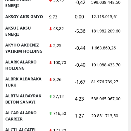
-0,42
599.038.448,50
ENERJI
0,00
AKSGY AKIS GMYO
12.113.015,61
9,73
AKSUE AKSU
43,82
-5,36
181.982.209,60
ENERJI
AKYHO AKDENIZ
2,25
-0,44
1.663.869,26
YATIRIM HOLDING
ALARK ALARKO
100,70
-0,40
191.088.433,70
HOLDING
ALBRK ALBARAKA
8,26
-1,67
81.976.739,27
TURK
ALBTN ALBAYRAK
27,12
4,23
538.065.067,00
BETON SANAYI
ALCAR ALARKO
716,50
1,27
20.831.713,50
CARRIER
ALCTL ALCATEL
177,20