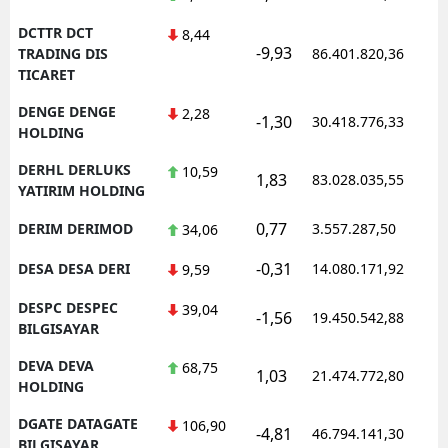
DCTTR DCT
8,44
-9,93
TRADING DIS
86.401.820,36
TICARET
DENGE DENGE
2,28
-1,30
30.418.776,33
HOLDING
DERHL DERLUKS
10,59
1,83
83.028.035,55
YATIRIM HOLDING
0,77
DERIM DERIMOD
3.557.287,50
34,06
-0,31
DESA DESA DERI
14.080.171,92
9,59
DESPC DESPEC
39,04
-1,56
19.450.542,88
BILGISAYAR
DEVA DEVA
68,75
1,03
21.474.772,80
HOLDING
DGATE DATAGATE
106,90
-4,81
46.794.141,30
BILGISAYAR