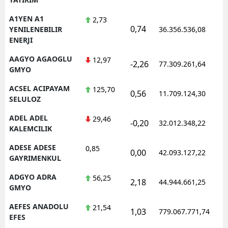
A1YEN A1
2,73
0,74
YENILENEBILIR
36.356.536,08
ENERJI
AAGYO AGAOGLU
12,97
-2,26
77.309.261,64
GMYO
ACSEL ACIPAYAM
125,70
0,56
11.709.124,30
SELULOZ
ADEL ADEL
29,46
-0,20
32.012.348,22
KALEMCILIK
ADESE ADESE
0,85
0,00
42.093.127,22
GAYRIMENKUL
ADGYO ADRA
56,25
2,18
44.944.661,25
GMYO
AEFES ANADOLU
21,54
1,03
779.067.771,74
EFES