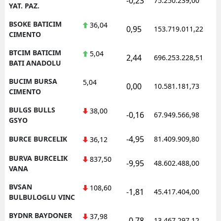
-0,23
75.250.239,00
YAT. PAZ.
BSOKE BATICIM
36,04
0,95
153.719.011,22
CIMENTO
BTCIM BATICIM
5,04
2,44
696.253.228,51
BATI ANADOLU
BUCIM BURSA
5,04
0,00
10.581.181,73
CIMENTO
BULGS BULLS
38,00
-0,16
67.949.566,98
GSYO
-4,95
BURCE BURCELIK
81.409.909,80
36,12
BURVA BURCELIK
837,50
-9,95
48.602.488,00
VANA
BVSAN
108,60
-1,81
45.417.404,00
BULBULOGLU VINC
BYDNR BAYDONER
37,98
-0,78
13.467.297,12