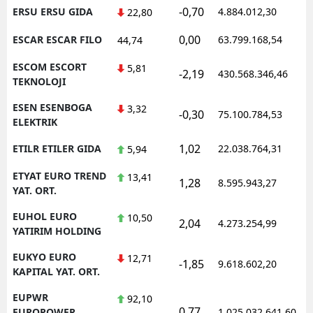
-0,70
ERSU ERSU GIDA
4.884.012,30
22,80
0,00
ESCAR ESCAR FILO
63.799.168,54
44,74
ESCOM ESCORT
5,81
-2,19
430.568.346,46
TEKNOLOJI
ESEN ESENBOGA
3,32
-0,30
75.100.784,53
ELEKTRIK
1,02
ETILR ETILER GIDA
22.038.764,31
5,94
ETYAT EURO TREND
13,41
1,28
8.595.943,27
YAT. ORT.
EUHOL EURO
10,50
2,04
4.273.254,99
YATIRIM HOLDING
EUKYO EURO
12,71
-1,85
9.618.602,20
KAPITAL YAT. ORT.
EUPWR
92,10
0,77
EUROPOWER
1.025.032.641,60