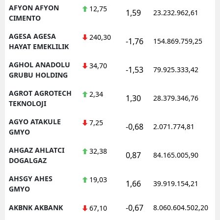
AFYON AFYON
12,75
1,59
23.232.962,61
CIMENTO
AGESA AGESA
240,30
-1,76
154.869.759,25
HAYAT EMEKLILIK
AGHOL ANADOLU
34,70
-1,53
79.925.333,42
GRUBU HOLDING
AGROT AGROTECH
2,34
1,30
28.379.346,76
TEKNOLOJI
AGYO ATAKULE
7,25
-0,68
2.071.774,81
GMYO
AHGAZ AHLATCI
32,38
0,87
84.165.005,90
DOGALGAZ
AHSGY AHES
19,03
1,66
39.919.154,21
GMYO
-0,67
AKBNK AKBANK
8.060.604.502,20
67,10