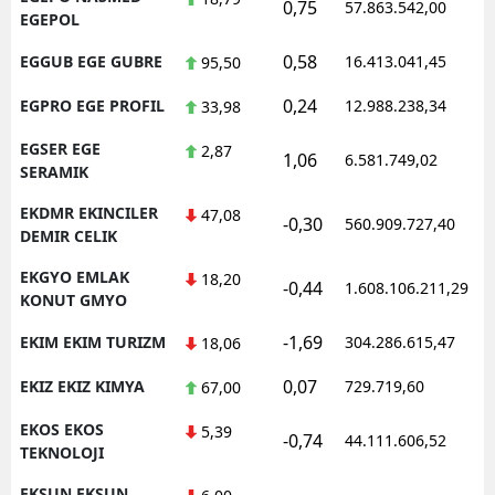
0,75
57.863.542,00
EGEPOL
0,58
EGGUB EGE GUBRE
16.413.041,45
95,50
0,24
EGPRO EGE PROFIL
12.988.238,34
33,98
EGSER EGE
2,87
1,06
6.581.749,02
SERAMIK
EKDMR EKINCILER
47,08
-0,30
560.909.727,40
DEMIR CELIK
EKGYO EMLAK
18,20
-0,44
1.608.106.211,29
KONUT GMYO
-1,69
EKIM EKIM TURIZM
304.286.615,47
18,06
0,07
EKIZ EKIZ KIMYA
729.719,60
67,00
EKOS EKOS
5,39
-0,74
44.111.606,52
TEKNOLOJI
EKSUN EKSUN