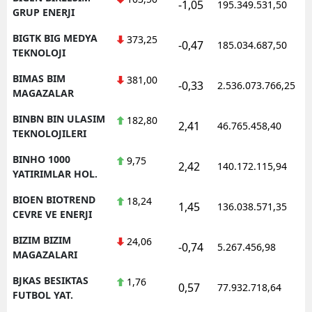
-1,05
195.349.531,50
GRUP ENERJI
BIGTK BIG MEDYA
373,25
-0,47
185.034.687,50
TEKNOLOJI
BIMAS BIM
381,00
-0,33
2.536.073.766,25
MAGAZALAR
BINBN BIN ULASIM
182,80
2,41
46.765.458,40
TEKNOLOJILERI
BINHO 1000
9,75
2,42
140.172.115,94
YATIRIMLAR HOL.
BIOEN BIOTREND
18,24
1,45
136.038.571,35
CEVRE VE ENERJI
BIZIM BIZIM
24,06
-0,74
5.267.456,98
MAGAZALARI
BJKAS BESIKTAS
1,76
0,57
77.932.718,64
FUTBOL YAT.