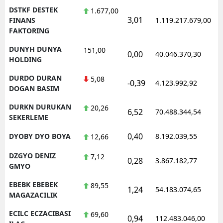
DSTKF DESTEK
1.677,00
3,01
FINANS
1.119.217.679,00
FAKTORING
DUNYH DUNYA
151,00
0,00
40.046.370,30
HOLDING
DURDO DURAN
5,08
-0,39
4.123.992,92
DOGAN BASIM
DURKN DURUKAN
20,26
6,52
70.488.344,54
SEKERLEME
0,40
DYOBY DYO BOYA
8.192.039,55
12,66
DZGYO DENIZ
7,12
0,28
3.867.182,77
GMYO
EBEBK EBEBEK
89,55
1,24
54.183.074,65
MAGAZACILIK
ECILC ECZACIBASI
69,60
0,94
112.483.046,00