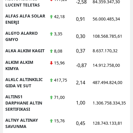
-2,58
84.359.347,30
LUCENT TELETAS
ALFAS ALFA SOLAR
42,18
0,91
56.000.485,34
ENERJI
ALGYO ALARKO
3,35
0,30
108.568.785,61
GMYO
0,37
ALKA ALKIM KAGIT
8.637.170,32
8,08
ALKIM ALKIM
15,96
-0,87
14.912.758,00
KIMYA
ALKLC ALTINKILIC
417,75
2,14
487.494.824,00
GIDA VE SUT
ALTINS1
71,00
1,00
DARPHANE ALTIN
1.306.758.334,35
SERTIFIKASI
ALTNY ALTINAY
15,76
0,45
128.743.133,81
SAVUNMA