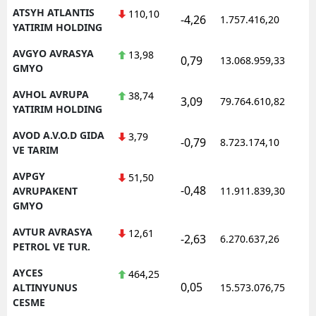
ATSYH ATLANTIS
110,10
-4,26
1.757.416,20
YATIRIM HOLDING
AVGYO AVRASYA
13,98
0,79
13.068.959,33
GMYO
AVHOL AVRUPA
38,74
3,09
79.764.610,82
YATIRIM HOLDING
AVOD A.V.O.D GIDA
3,79
-0,79
8.723.174,10
VE TARIM
AVPGY
51,50
-0,48
AVRUPAKENT
11.911.839,30
GMYO
AVTUR AVRASYA
12,61
-2,63
6.270.637,26
PETROL VE TUR.
AYCES
464,25
0,05
ALTINYUNUS
15.573.076,75
CESME