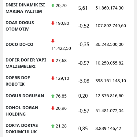
DNISI DINAMIK ISI
20,70
5,61
51.860.174,30
MAKINA YALITIM
DOAS DOGUS
190,80
-0,52
107.892.749,60
OTOMOTIV
-0,35
DOCO DO-CO
86.248.500,00
11.422,50
DOFER DOFER YAPI
27,68
-0,57
10.250.055,82
MALZEMELERI
DOFRB DOF
129,10
-3,08
398.161.148,10
ROBOTIK
0,20
DOGUB DOGUSAN
12.376.816,60
76,85
DOHOL DOGAN
20,96
-0,57
51.481.072,04
HOLDING
DOKTA DOKTAS
21,28
0,85
3.839.146,42
DOKUMCULUK