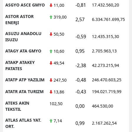
-0,81
ASGYO ASCE GMYO
17.432.560,20
11,00
ASTOR ASTOR
319,00
2,57
6.334.761.699,75
ENERJI
ASUZU ANADOLU
50,50
-0,59
12.435.315,30
ISUZU
0,95
ATAGY ATA GMYO
2.705.963,13
10,60
ATAKP ATAKEY
49,54
-2,38
42.273.215,94
PATATES
-0,48
ATATP ATP YAZILIM
246.470.603,25
247,50
-0,43
ATATR ATA TURIZM
194.021.719,99
13,86
ATEKS AKIN
102,50
0,00
464.530,00
TEKSTIL
ATLAS ATLAS YAT.
7,14
0,99
2.167.262,54
ORT.