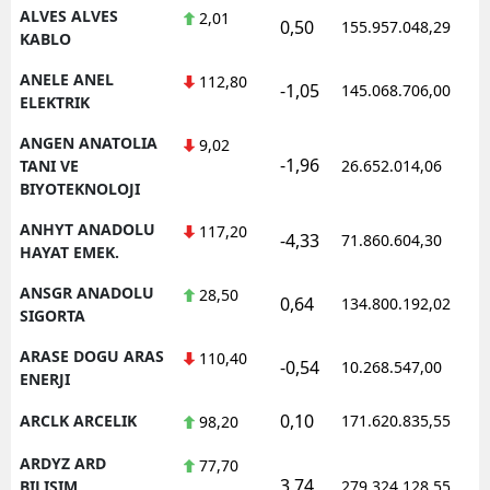
ALVES ALVES
2,01
0,50
155.957.048,29
KABLO
ANELE ANEL
112,80
-1,05
145.068.706,00
ELEKTRIK
ANGEN ANATOLIA
9,02
-1,96
TANI VE
26.652.014,06
BIYOTEKNOLOJI
ANHYT ANADOLU
117,20
-4,33
71.860.604,30
HAYAT EMEK.
ANSGR ANADOLU
28,50
0,64
134.800.192,02
SIGORTA
ARASE DOGU ARAS
110,40
-0,54
10.268.547,00
ENERJI
0,10
ARCLK ARCELIK
171.620.835,55
98,20
ARDYZ ARD
77,70
3,74
BILISIM
279.324.128,55