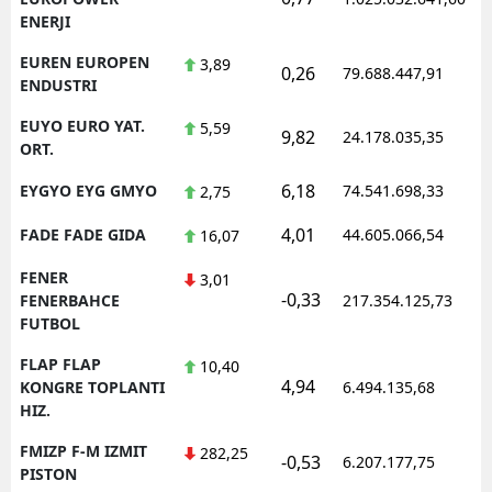
ENERJI
EUREN EUROPEN
3,89
0,26
79.688.447,91
ENDUSTRI
EUYO EURO YAT.
5,59
9,82
24.178.035,35
ORT.
6,18
EYGYO EYG GMYO
74.541.698,33
2,75
4,01
FADE FADE GIDA
44.605.066,54
16,07
FENER
3,01
-0,33
FENERBAHCE
217.354.125,73
FUTBOL
FLAP FLAP
10,40
4,94
KONGRE TOPLANTI
6.494.135,68
HIZ.
FMIZP F-M IZMIT
282,25
-0,53
6.207.177,75
PISTON