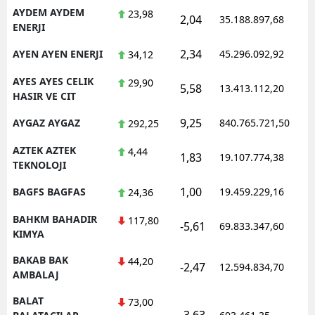
AYDEM AYDEM
23,98
2,04
35.188.897,68
ENERJI
2,34
AYEN AYEN ENERJI
45.296.092,92
34,12
AYES AYES CELIK
29,90
5,58
13.413.112,20
HASIR VE CIT
9,25
AYGAZ AYGAZ
840.765.721,50
292,25
AZTEK AZTEK
4,44
1,83
19.107.774,38
TEKNOLOJI
1,00
BAGFS BAGFAS
19.459.229,16
24,36
BAHKM BAHADIR
117,80
-5,61
69.833.347,60
KIMYA
BAKAB BAK
44,20
-2,47
12.594.834,70
AMBALAJ
BALAT
73,00
-3,63