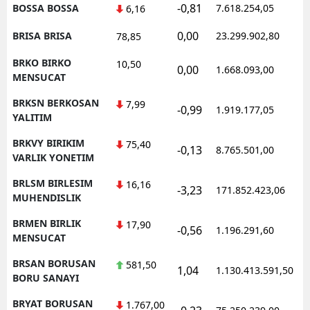
-0,81
BOSSA BOSSA
7.618.254,05
6,16
0,00
BRISA BRISA
23.299.902,80
78,85
BRKO BIRKO
10,50
0,00
1.668.093,00
MENSUCAT
BRKSN BERKOSAN
7,99
-0,99
1.919.177,05
YALITIM
BRKVY BIRIKIM
75,40
-0,13
8.765.501,00
VARLIK YONETIM
BRLSM BIRLESIM
16,16
-3,23
171.852.423,06
MUHENDISLIK
BRMEN BIRLIK
17,90
-0,56
1.196.291,60
MENSUCAT
BRSAN BORUSAN
581,50
1,04
1.130.413.591,50
BORU SANAYI
BRYAT BORUSAN
1.767,00