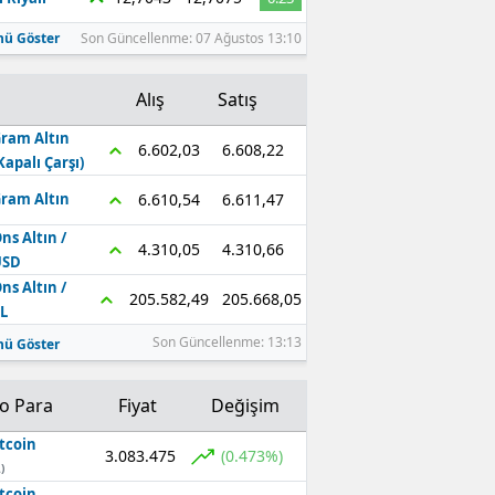
ü Göster
Son Güncellenme: 07 Ağustos 13:10
Alış
Satış
ram Altın
6.608,22
6.602,03
Kapalı Çarşı)
6.611,47
6.610,54
ram Altın
ns Altın /
4.310,66
4.310,05
USD
ns Altın /
205.668,05
205.582,49
L
Son Güncellenme: 13:13
ü Göster
to Para
Fiyat
Değişim
tcoin
3.083.475
(0.473%)
)
tcoin