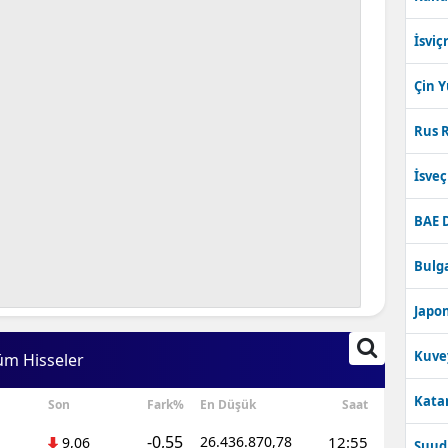
İsviç
Çin 
Rus R
İsve
BAE 
Bulga
Japon
Kuve
üm Hisseler
Katar
Son
Fark%
En Düşük
Saat
-0,55
26.436.870,78
12:55
9,06
Suudi