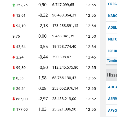
CRFS
0,90
6.747.099,65
12:55
252,25
-0,32
96.483.364,31
12:55
12,61
KARC
-2,18
173.233.391,15
12:54
94,10
ADEL
0,00
9.458.041,35
12:50
9,76
NET
-0,55
19.758.774,40
12:54
43,64
ISBI
-0,44
390.398,47
12:45
2,24
Tümün
-0,50
112.245.575,80
12:55
99,80
Hisse
1,58
68.766.130,43
12:55
8,35
ADGY
0,08
253.052.976,14
12:55
26,24
-2,97
28.453.213,00
12:52
685,00
AEFE
1,03
25.321.396,90
12:55
177,00
AFYO