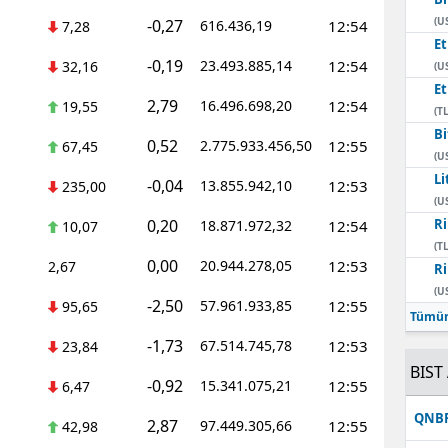
(U
-0,27
616.436,19
12:54
7,28
E
-0,19
23.493.885,14
12:54
32,16
(U
E
2,79
16.496.698,20
12:54
19,55
(TL
Bi
0,52
2.775.933.456,50
12:55
67,45
(U
Li
-0,04
13.855.942,10
12:53
235,00
(U
0,20
Ri
18.871.972,32
12:54
10,07
(TL
0,00
20.944.278,05
12:53
2,67
Ri
(U
-2,50
57.961.933,85
12:55
95,65
Tümün
-1,73
67.514.745,78
12:53
23,84
BIST 
-0,92
15.341.075,21
12:55
6,47
QNB
2,87
97.449.305,66
12:55
42,98