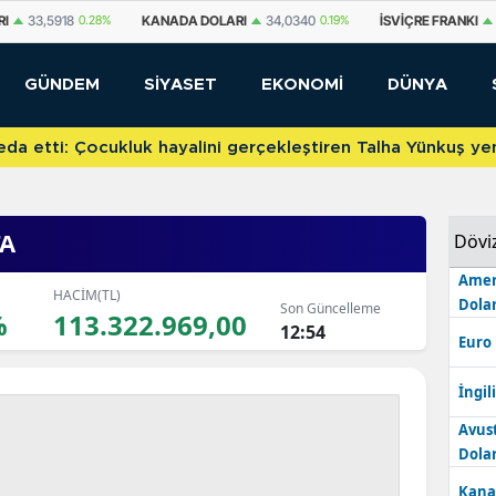
A DOLARI
34,0340
0.19%
İSVIÇRE FRANKI
58,8852
0.5%
YUAN OFF
GÜNDEM
SİYASET
EKONOMİ
DÜNYA
etti: Çocukluk hayalini gerçekleştiren Talha Yünkuş yeni t
TA
Dövi
Amer
HACİM(TL)
Dolar
Son Güncelleme
%
113.322.969,00
12:54
Euro
İngili
Avus
Dolar
Kana