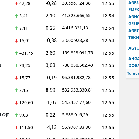
-0,28
30.556.124,38
12:55
AGES
42,28
EMEK
2,10
41.328.666,55
12:54
3,41
AGH
GRU
0,25
4.416.321,13
12:54
8,11
AGRO
TEKN
-0,38
3.600.928,28
12:54
15,91
AGYO
2,80
159.823.091,75
12:55
431,75
AHGA
3,08
I
788.058.502,43
12:55
73,25
DOG
Tümün
-0,19
95.331.932,78
12:55
15,77
8,59
532.933.330,81
12:55
2,15
-1,07
54.845.177,60
12:55
120,60
0,22
LOJI
5.888.916,29
12:55
9,03
-4,13
56.970.133,30
12:55
111,50