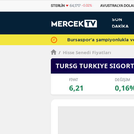
STERLIN
64,1717
-0.02%
AVUSTRALYA DOLARI
33,5918
0.28%
KANAD
SON
DAKİKA
Bursaspor'a şampiyonlukla veda 
/
Hisse Senedi Fiyatları
TURSG TURKIYE SIGOR
FİYAT
DEĞİŞİM
6,21
0,16