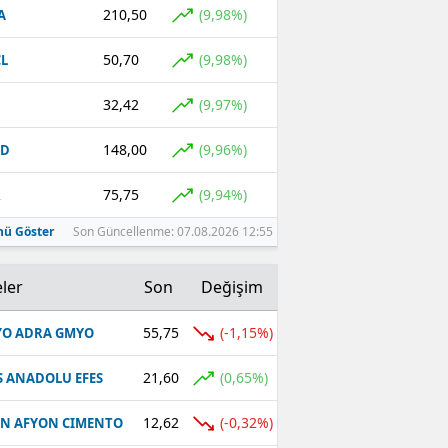
210,50
(9,98%)
A
50,70
(9,98%)
L
32,42
(9,97%)
148,00
(9,96%)
CD
75,75
(9,94%)
R
ü Göster
Son Güncellenme: 07.08.2026 12:55
ler
Son
Değişim
55,75
(-1,15%)
O ADRA GMYO
21,60
(0,65%)
S ANADOLU EFES
12,62
(-0,32%)
N AFYON CIMENTO