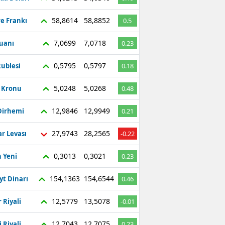
58,8614
58,8852
re Frankı
0.5
7,0699
7,0718
Yuanı
0.23
0,5795
0,5797
ublesi
0.18
5,0248
5,0268
ç Kronu
0.48
12,9846
12,9949
Dirhemi
0.21
27,9743
28,2565
r Levası
-0.22
0,3013
0,3021
 Yeni
0.23
154,1363
154,6544
yt Dinarı
0.46
12,5779
13,5078
 Riyali
-0.01
12,7043
12,7075
 Riyali
0.23