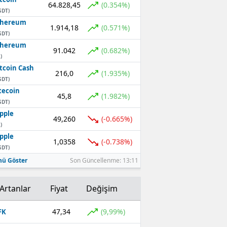
64.828,45
(0.354%)
SDT)
thereum
1.914,18
(0.571%)
SDT)
thereum
91.042
(0.682%)
)
tcoin Cash
216,0
(1.935%)
SDT)
tecoin
45,8
(1.982%)
SDT)
pple
49,260
(-0.665%)
)
pple
1,0358
(-0.738%)
SDT)
ü Göster
Son Güncellenme: 13:11
Artanlar
Fiyat
Değişim
47,34
(9,99%)
FK