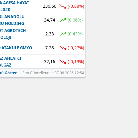
A AGESA HAYAT
236,60
(-0,88%)
LILIK
OL ANADOLU
34,74
(0,06%)
BU HOLDING
T AGROTECH
2,33
(0,43%)
OLOJI
7,28
(-0,27%)
 ATAKULE GMYO
Z AHLATCI
32,16
(-0,19%)
ALGAZ
ü Göster
Son Güncellenme: 07.08.2026 12:54