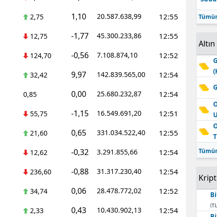
1,10
20.587.638,99
12:55
2,75
Tümün
-1,77
45.300.233,86
12:55
12,75
Altın
-0,56
7.108.874,10
12:52
124,70
G
(
9,97
142.839.565,00
12:54
32,42
G
0,00
25.680.232,87
12:54
0,85
O
-1,15
16.549.691,20
12:51
55,75
O
0,65
331.034.522,40
12:55
21,60
T
-0,32
Tümün
3.291.855,66
12:54
12,62
-0,88
31.317.230,40
12:54
236,60
Krip
0,06
28.478.772,02
12:52
34,74
Bi
(TL
0,43
10.430.902,13
12:54
2,33
Bi