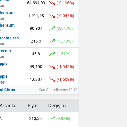
64.694,99
(-0.196%)
SDT)
thereum
1.911,98
(-0.047%)
SDT)
thereum
90.907
(0.047%)
)
tcoin Cash
216,0
(1.313%)
SDT)
tecoin
45,8
(1.62%)
SDT)
pple
49,150
(-1.542%)
)
pple
1,0337
(-1.609%)
SDT)
ü Göster
Son Güncellenme: 12:10
Artanlar
Fiyat
Değişim
210,50
(9,98%)
A