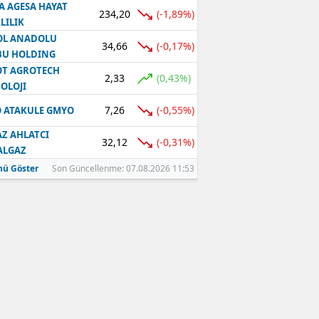
A AGESA HAYAT
234,20
(-1,89%)
LILIK
OL ANADOLU
34,66
(-0,17%)
BU HOLDING
T AGROTECH
2,33
(0,43%)
OLOJI
7,26
(-0,55%)
 ATAKULE GMYO
Z AHLATCI
32,12
(-0,31%)
ALGAZ
ü Göster
Son Güncellenme: 07.08.2026 11:53