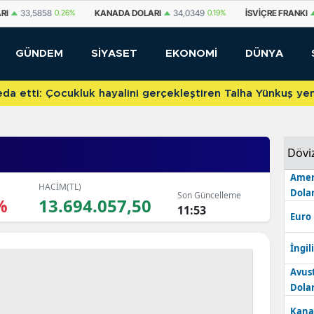
DA DOLARI
34,0349
0.19%
İSVIÇRE FRANKI
58,8536
0.44%
YUAN OF
GÜNDEM
SİYASET
EKONOMİ
DÜNYA
etti: Çocukluk hayalini gerçekleştiren Talha Yünkuş yeni t
Dövi
Amer
HACİM(TL)
Dolar
Son Güncelleme
%
13.694.057,50
11:53
Euro
İngili
Avus
Dolar
Kana