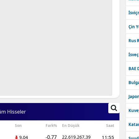
İsviç
Çin 
Rus R
İsve
BAE 
Bulga
Japon
Kuve
üm Hisseler
Katar
Son
Fark%
En Düşük
Saat
-0,77
22.619.267,39
11:55
9,04
Suudi