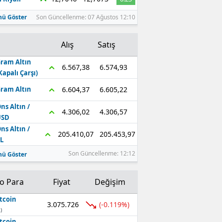
ü Göster
Son Güncellenme: 07 Ağustos 12:10
Alış
Satış
ram Altın
6.574,93
6.567,38
Kapalı Çarşı)
6.605,22
6.604,37
ram Altın
ns Altın /
4.306,57
4.306,02
USD
ns Altın /
205.453,97
205.410,07
L
Son Güncellenme: 12:12
ü Göster
to Para
Fiyat
Değişim
tcoin
3.075.726
(-0.119%)
)
tcoin