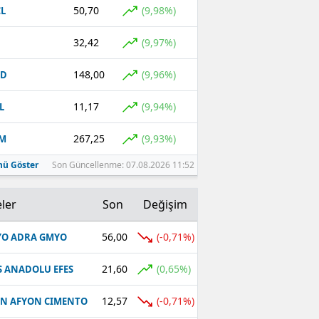
50,70
(9,98%)
L
32,42
(9,97%)
148,00
(9,96%)
CD
11,17
(9,94%)
L
267,25
(9,93%)
EM
ü Göster
Son Güncellenme: 07.08.2026 11:52
ler
Son
Değişim
56,00
(-0,71%)
O ADRA GMYO
21,60
(0,65%)
S ANADOLU EFES
12,57
(-0,71%)
N AFYON CIMENTO