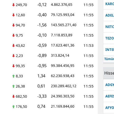
KARC
-0,12
4.862.376,65
11:55
249,70
-0,40
79.125.993,04
11:55
12,60
ADEL
-1,56
143.565.271,40
11:55
94,70
NET
-0,10
7.118.853,89
11:55
9,75
TEZO
-0,59
17.623.461,36
11:53
43,62
INT
-0,89
313.824,14
11:55
2,23
Tümün
-0,95
99.384.456,95
11:55
99,35
Hisse
1,34
62.230.938,43
11:55
8,33
ADGY
0,61
230.289.402,12
11:55
26,38
-3,33
24.390.303,50
11:55
682,50
AEFE
0,74
21.169.844,60
11:55
176,50
AFYO