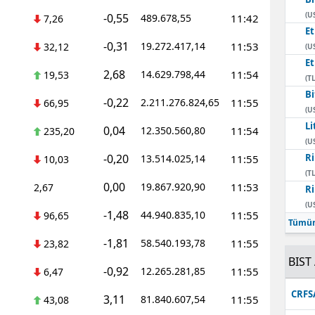
(U
-0,55
489.678,55
11:42
7,26
E
-0,31
19.272.417,14
11:53
32,12
(U
E
2,68
14.629.798,44
11:54
19,53
(TL
Bi
-0,22
2.211.276.824,65
11:55
66,95
(U
Li
0,04
12.350.560,80
11:54
235,20
(U
-0,20
Ri
13.514.025,14
11:55
10,03
(TL
0,00
19.867.920,90
11:53
2,67
Ri
(U
-1,48
44.940.835,10
11:55
96,65
Tümün
-1,81
58.540.193,78
11:55
23,82
BIST 
-0,92
12.265.281,85
11:55
6,47
CRFS
3,11
81.840.607,54
11:55
43,08