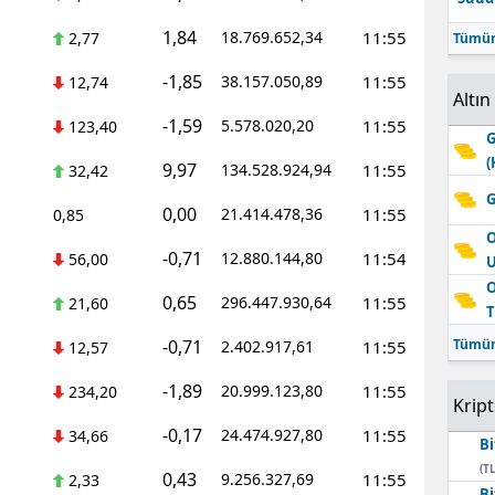
1,84
18.769.652,34
11:55
2,77
Tümün
-1,85
38.157.050,89
11:55
12,74
Altın
-1,59
5.578.020,20
11:55
123,40
G
(
9,97
134.528.924,94
11:55
32,42
G
0,00
21.414.478,36
11:55
0,85
O
-0,71
12.880.144,80
11:54
56,00
O
0,65
296.447.930,64
11:55
21,60
T
-0,71
Tümün
2.402.917,61
11:55
12,57
-1,89
20.999.123,80
11:55
234,20
Krip
-0,17
24.474.927,80
11:55
34,66
Bi
(TL
0,43
9.256.327,69
11:55
2,33
Bi