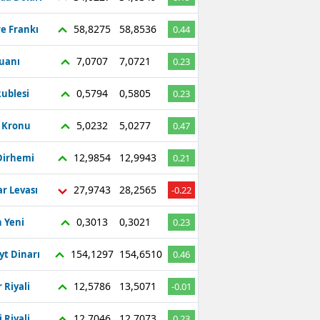
58,8275
58,8536
re Frankı
0.44
7,0707
7,0721
Yuanı
0.23
0,5794
0,5805
ublesi
0.23
5,0232
5,0277
ç Kronu
0.47
12,9854
12,9943
Dirhemi
0.21
27,9743
28,2565
r Levası
-0.22
0,3013
0,3021
 Yeni
0.23
154,1297
154,6510
yt Dinarı
0.46
12,5786
13,5071
 Riyali
-0.01
12,7046
12,7073
 Riyali
0.23