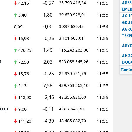
-0,57
25.793.416,34
11:55
AGES
42,16
EMEK
1,80
30.650.928,01
11:55
3,40
AGH
GRU
0,00
3.337.639,45
11:54
8,09
AGRO
TEKN
-0,25
3.101.605,01
11:55
15,93
AGYO
1,49
115.243.263,00
11:55
426,25
AHGA
2,03
I
523.058.545,26
11:55
72,50
DOG
Tümün
-0,25
82.939.751,79
11:55
15,76
7,58
439.763.563,10
11:55
2,13
-2,46
48.355.836,00
11:55
118,90
-0,11
LOJI
4.807.648,30
11:55
9,00
-4,39
48.485.882,70
11:55
111,20