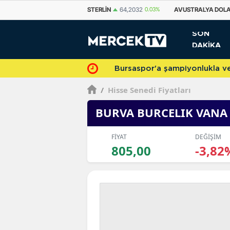
STERLIN
64,2032
0.03%
AVUSTRALYA DOLARI
33,5858
0.26%
KANA
SON
DAKİKA
Bursaspor'a şampiyonlukla veda 
/
Hisse Senedi Fiyatları
BURVA BURCELIK VANA
FİYAT
DEĞİŞİM
805,00
-3,82