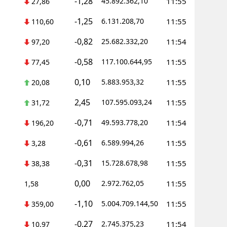
-1,28
45.892.362,10
11:55
27,86
-1,25
6.131.208,70
11:55
110,60
-0,82
25.682.332,20
11:54
97,20
-0,58
117.100.644,95
11:55
77,45
0,10
5.883.953,32
11:55
20,08
2,45
107.595.093,24
11:55
31,72
-0,71
49.593.778,20
11:54
196,20
-0,61
6.589.994,26
11:55
3,28
-0,31
15.728.678,98
11:55
38,38
0,00
2.972.762,05
11:55
1,58
-1,10
5.004.709.144,50
11:55
359,00
-0,27
2.745.375,23
11:54
10,97